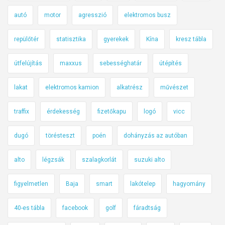
autó
motor
agresszió
elektromos busz
repülőtér
statisztika
gyerekek
Kína
kresz tábla
útfelújítás
maxxus
sebességhatár
útépítés
lakat
elektromos kamion
alkatrész
művészet
traffix
érdekesség
fizetőkapu
logó
vicc
dugó
törésteszt
poén
dohányzás az autóban
alto
légzsák
szalagkorlát
suzuki alto
figyelmetlen
Baja
smart
lakótelep
hagyomány
40-es tábla
facebook
golf
fáradtság