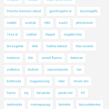
Porsche Guinness rekord
gyorsforgalmi út
buszmegálló
mobiliti
szolnok
töltő
e-autó
pilisvörösvár
10-es út
Liebherr
Regent
megállni tilos
brit-szigetek
ötlet
halálos baleset
ittas vezetés
medence
klór
renault fluence
debrecen
zsákutca
Bodmér
zajszennyezés
taxi
korlátozás
magyarország
roller
citroen ami
humor
ing
fiat panda
panda raid
KTI
telefonálás
másnaposság
büntetés
bűncselekmény