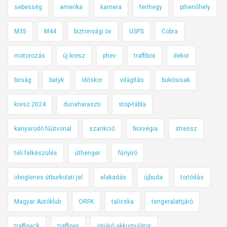
sebesség
amerika
kamera
ferihegy
pihenőhely
M35
M44
biztonsági öv
USPS
Cobra
motorozás
új kresz
phev
traffibox
dekor
bírság
batyk
időskor
világítás
bukósisak
kresz 2024
dunaharaszti
stop-tábla
kanyarodó fűútvonal
szankció
Norvégia
stressz
téli felkészülés
úthenger
fűnyíró
ideiglenes útburkolati jel
elakadás
újbuda
torlódás
Magyar Autóklub
ORFK
talicska
tengeralattjáró
traffipack
traffipax
önjáró akkumulátor