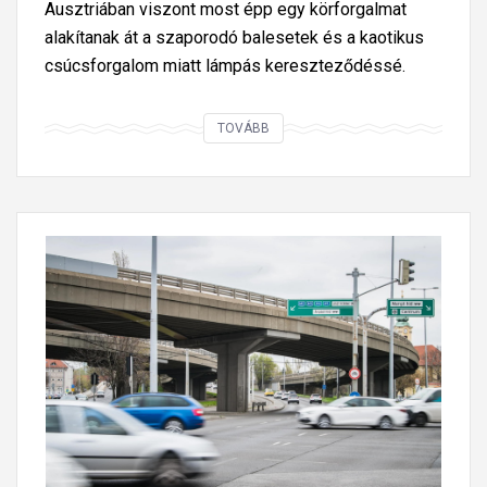
Ausztriában viszont most épp egy körforgalmat
alakítanak át a szaporodó balesetek és a kaotikus
csúcsforgalom miatt lámpás kereszteződéssé.
N
TOVÁBB
e
m
m
i
n
d
i
g
a
k
ö
r