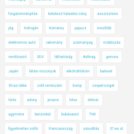
forgalomirányítás
kötelező haladási irány
asszisztens
jég
hidrogén
Komatsu
papucs
mezítláb
elektromos autó
rakomány
üzemanyag
mobilozás
rendőrautó
SUV
láthatóság
Asfinag
genova
Japán
látási viszonyok
alkoholtilalom
baleset
30-as tábla
zöld rendszám
komp
csepel-sziget
lórév
adony
proace
hilux
deliver
agymotor
benzinkút
kukásautó
THK
figyelmetlen sofőr
Franciaország
sávváltás
37-es út