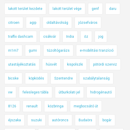
lakott terület kezdete
lakott terület vége
genf
daru
citroen
agip
oldaltávolság
józsefváros
traffix dashcam
csákvár
India
őz
jog
m1m7
gumi
tűzoltógarázs
e-mobilitási tranzíció
utastájékoztatás
húsvét
kispolszki
pötördi szerviz
bicske
köpködés
Szentendre
szabálytalanság
vw
felesleges tábla
útburkolati jel
hidrogénautó
8126
renault
közbringa
megbocsátó út
éjszaka
suzuki
autóroncs
Budaörs
bogár