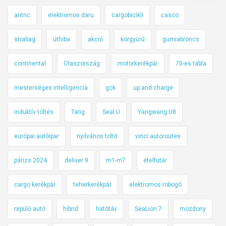
antric
elektromos daru
cargobicikli
casco
strabag
úthiba
akció
körgyűrű
gumiabroncs
continental
Olaszország
motorkerékpár
70-es tábla
mesterséges intelligencia
gck
up and charge
induktív töltés
Tang
Seal U
Yangwang U8
európai autóipar
nyilvános töltő
vinci autoroutes
párizs 2024
deliver 9
m1-m7
ételfutár
cargo kerékpár
teherkerékpár
elektromos robogó
repülő autó
hibrid
hatótáv
SeaLion 7
mozdony