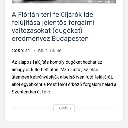
f
o
A Flórián téri felüljárók idei
g
felújítása jelentős forgalmi
a
változásokat (dugókat)
l
eredményez Budapesten
o
m
2025.01.30.
Fábián László
a
n
Az alapos felújítás komoly dugókat hozhat az
y
amúgy is túlterhelt úton. Márciustól, az első
e
ütemben kétirányúsítják a belső íven futó felüljárót,
r
ahol egyébként a Pest felől érkező forgalom halad a
ő
Szentendrei út felé.
–
l
A
TOVÁBB
e
F
g
l