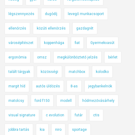
légszennyezés
dugódíj
levegő munkacsoport
ellenőrzés
közúti ellenőrzés
gazdagrét
városépítészet
koppenhága
fiat
Gyermekvasút
ergonómia
omsz
megkülönböztető jelzés
bérlet
talált tárgyak
közösségi
matchbox
kolodko
margit híd
autós üldözés
8-as
jegybankelnök
matolcsy
ford f150
modell
hódmezővásárhely
visual signature
c evolution
futár
ctis
jobbra tartás
kia
niro
sportage