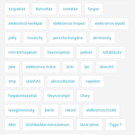
szigorítás
biztosítás
vontatás
furgon
elektromos kerékpár
elektromos moped
elektromos repülő
pötty
mooncity
porsche hungária
útminőség
mini körforgalom
haszonjármű
parkoló
túltáblázás
juke
elektromos motor
drón
lpö
akasztó
stop
utánfutó
abszurdisztán
napelem
forgalomlassítás
fénysorompó
Chery
levegőminőség
Berlin
rekord
elektromos tricikli
ékm
közlekedési minisztérium
lázár jános
Tiggo 7