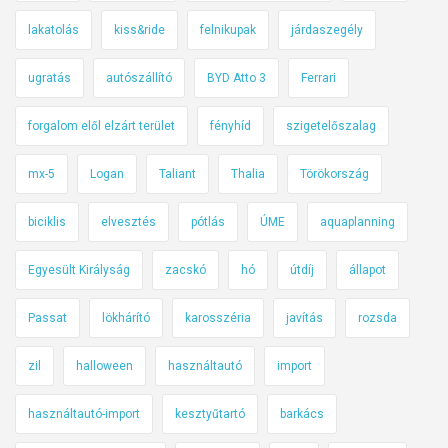
lakatolás
kiss&ride
felnikupak
járdaszegély
ugratás
autószállító
BYD Atto 3
Ferrari
forgalom elől elzárt terület
fényhíd
szigetelőszalag
mx-5
Logan
Taliant
Thalia
Törökország
biciklis
elvesztés
pótlás
ÚME
aquaplanning
Egyesült Királyság
zacskó
hó
útdíj
állapot
Passat
lökhárító
karosszéria
javítás
rozsda
zil
halloween
használtautó
import
használtautó-import
kesztyűtartó
barkács