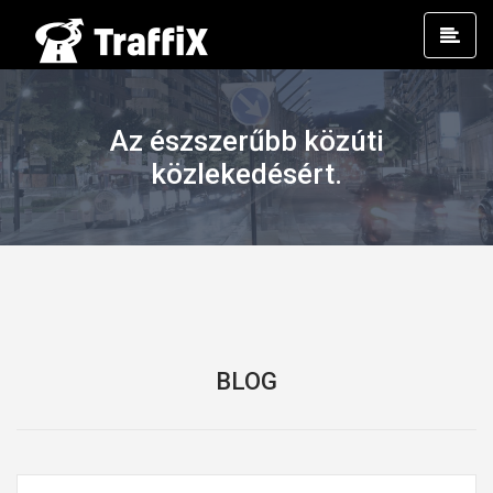
Prim
Men
Az észszerűbb közúti
közlekedésért.
BLOG