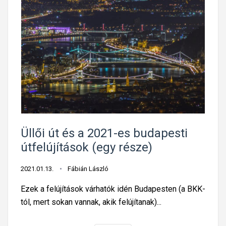
ú
)
ö
l
j
e
r
z
u
r
a
ő
l
e
g
l
h
d
y
á
a
m
a
m
t
é
l
p
m
n
o
á
e
y
g
r
g
e
o
a
Üllői út és a 2021-es budapesti
M
z
s
útfelújítások (egy része)
a
B
o
g
u
k
2021.01.13.
Fábián László
y
d
e
a
a
Ezek a felújítások várhatók idén Budapesten (a BKK-
l
r
p
tól, mert sokan vannak, akik felújítanak)...
ő
o
e
l