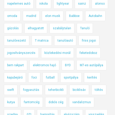
napelemes autó
iskola
lightyear
sainz
alonso
omoda
madrid
elon musk
Babboe
Autobahn
gázolás
elhagyatott
szabálytalan
Tanuló
tanulóvezető
T matrica
tanulóautó
friss jogsi
jogosítványszerzés
közlekedési morál
feketedoboz
bem rakpart
elektromos hajó
BYD
M7-es autópálya
kapubejáró
foci
futball
sportpálya
kerítés
swift
fogyasztás
teherbicikli
biciklisáv
töltés
kutya
fantomcég
dobós cég
vandalizmus
szerbia
GTI
hamisítás
alvázszám
visszaélés