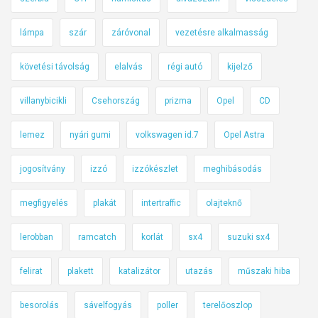
lámpa
szár
záróvonal
vezetésre alkalmasság
követési távolság
elalvás
régi autó
kijelző
villanybicikli
Csehország
prizma
Opel
CD
lemez
nyári gumi
volkswagen id.7
Opel Astra
jogosítvány
izzó
izzókészlet
meghibásodás
megfigyelés
plakát
intertraffic
olajteknő
lerobban
ramcatch
korlát
sx4
suzuki sx4
felirat
plakett
katalizátor
utazás
műszaki hiba
besorolás
sávelfogyás
poller
terelőoszlop