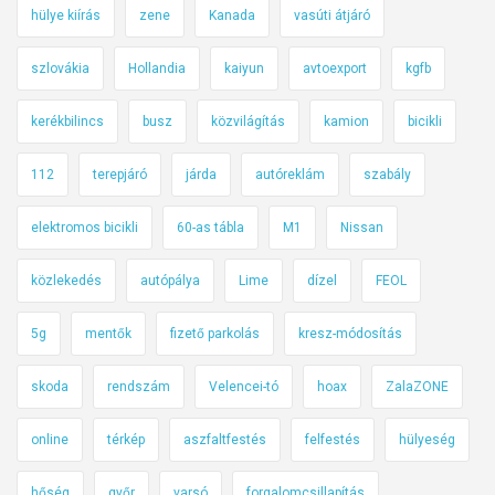
hülye kiírás
zene
Kanada
vasúti átjáró
szlovákia
Hollandia
kaiyun
avtoexport
kgfb
kerékbilincs
busz
közvilágítás
kamion
bicikli
112
terepjáró
járda
autóreklám
szabály
elektromos bicikli
60-as tábla
M1
Nissan
közlekedés
autópálya
Lime
dízel
FEOL
5g
mentők
fizető parkolás
kresz-módosítás
skoda
rendszám
Velencei-tó
hoax
ZalaZONE
online
térkép
aszfaltfestés
felfestés
hülyeség
hőség
győr
varsó
forgalomcsillapítás