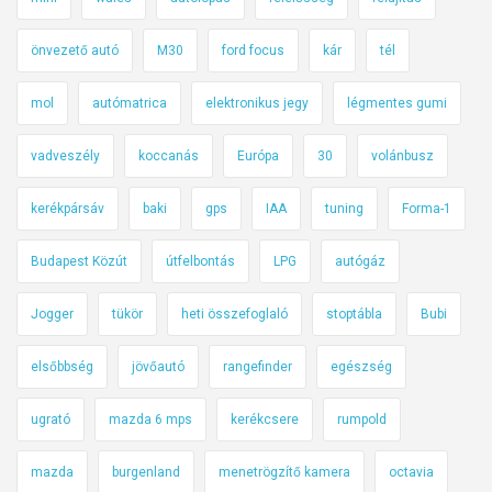
önvezető autó
M30
ford focus
kár
tél
mol
autómatrica
elektronikus jegy
légmentes gumi
vadveszély
koccanás
Európa
30
volánbusz
kerékpársáv
baki
gps
IAA
tuning
Forma-1
Budapest Közút
útfelbontás
LPG
autógáz
Jogger
tükör
heti összefoglaló
stoptábla
Bubi
elsőbbség
jövőautó
rangefinder
egészség
ugrató
mazda 6 mps
kerékcsere
rumpold
mazda
burgenland
menetrögzítő kamera
octavia