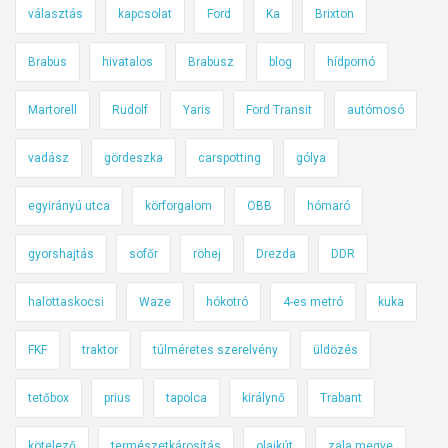
á
választás
kapcsolat
Ford
Ka
Brixton
á
s
s
o
Brabus
hivatalos
Brabusz
blog
hídpornó
o
k
k
i
Martorell
Rudolf
Yaris
Ford Transit
autómosó
(
n
e
d
vadász
gördeszka
carspotting
gólya
g
u
y
egyirányú utca
körforgalom
OBB
hómaró
l
r
n
gyorshajtás
sofőr
röhej
Drezda
é
DDR
a
s
k
halottaskocsi
Waze
hókotró
4-es metró
kuka
z
a
e
z
FKF
traktor
túlméretes szerelvény
üldözés
)
M
3
tetőbox
prius
tapolca
királynő
Trabant
-
a
kötelező
természetkárosítás
olajkút
zala megye