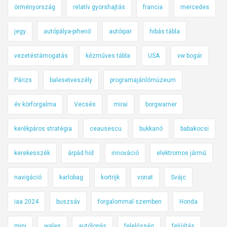
örményország
relatív gyorshajtás
francia
mercedes
jegy
autópálya-pihenő
autóipar
hibás tábla
vezetéstámogatás
kézműves tábla
USA
vw bogár
Párizs
balesetveszély
programajánlómúzeum
év körforgalma
Vecsés
mirai
borgwarner
kerékpáros stratégia
ceausescu
bukkanó
babakocsi
kerekesszék
árpád híd
innováció
elektromos jármű
navigáció
karlobag
kortrijk
vonat
Svájc
iaa 2024
buszsáv
forgalommal szemben
Honda
mini
wales
autólopás
felelősség
felújítás