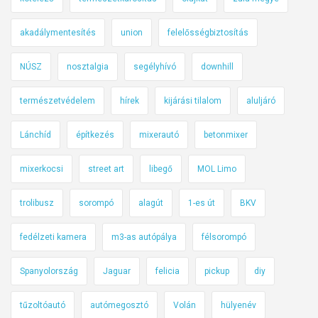
s
akadálymentesítés
union
felelősségbiztosítás
a
u
NÚSZ
nosztalgia
segélyhívó
downhill
t
ó
természetvédelem
hírek
kijárási tilalom
aluljáró
p
á
Lánchíd
építkezés
mixerautó
betonmixer
l
y
mixerkocsi
street art
libegő
MOL Limo
á
n
trolibusz
sorompó
alagút
1-es út
BKV
fedélzeti kamera
m3-as autópálya
félsorompó
Spanyolország
Jaguar
felicia
pickup
diy
tűzoltóautó
autómegosztó
Volán
hülyenév