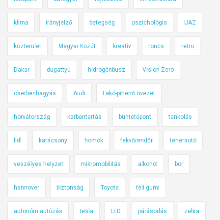
klíma
irányjelző
betegség
pszichológia
UAZ
közterület
Magyar Közút
kreatív
roncs
retro
Dakar
dugattyú
hidrogénbusz
Vision Zero
cserbenhagyás
Audi
Lakó-pihenő övezet
horvátország
karbantartás
büntetőpont
tankolás
lidl
karácsony
homok
fekvőrendőr
teherautó
veszélyes helyzet
mikromobilitás
alkohol
bor
hannover
biztonság
Toyota
téli gumi
autonóm autózás
tesla
LED
párásodás
zebra