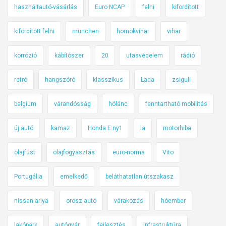
használtautó-vásárlás
Euro NCAP
felni
kifordított
kifordított felni
münchen
homokvihar
vihar
korrózió
kábítószer
20
utasvédelem
rádió
retró
hangszóró
klasszikus
Lada
zsiguli
belgium
várandósság
hólánc
fenntartható mobilitás
új autó
kamaz
Honda E:ny1
la
motorhiba
olajfüst
olajfogyasztás
euro-norma
Vito
Portugália
emelkedő
beláthatatlan útszakasz
nissan ariya
orosz autó
várakozás
hóember
lakópark
autógyár
fejlesztés
infrastruktúra