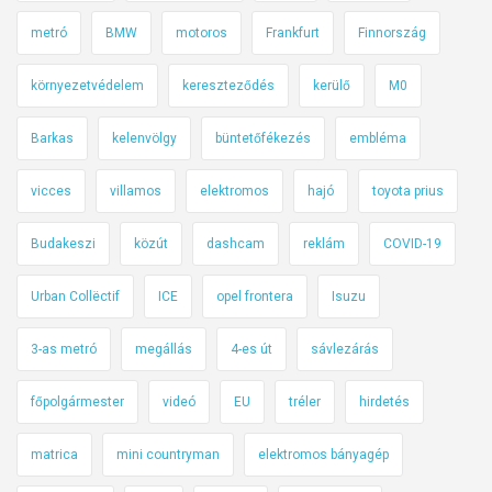
metró
BMW
motoros
Frankfurt
Finnország
környezetvédelem
kereszteződés
kerülő
M0
Barkas
kelenvölgy
büntetőfékezés
embléma
vicces
villamos
elektromos
hajó
toyota prius
Budakeszi
közút
dashcam
reklám
COVID-19
Urban Collëctif
ICE
opel frontera
Isuzu
3-as metró
megállás
4-es út
sávlezárás
főpolgármester
videó
EU
tréler
hirdetés
matrica
mini countryman
elektromos bányagép