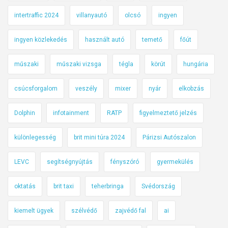
intertraffic 2024
villanyautó
olcsó
ingyen
ingyen közlekedés
használt autó
temető
főút
műszaki
műszaki vizsga
tégla
körút
hungária
csúcsforgalom
veszély
mixer
nyár
elkobzás
Dolphin
infotainment
RATP
figyelmeztető jelzés
különlegesség
brit mini túra 2024
Párizsi Autószalon
LEVC
segítségnyújtás
fényszóró
gyermekülés
oktatás
brit taxi
teherbringa
Svédország
kiemelt ügyek
szélvédő
zajvédő fal
ai