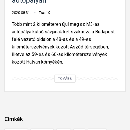
autópályán
b
u
2020.08.31.
TraffiX
d
a
Több mint 2 kilométeren újul meg az M3-as
p
autópálya külső sávjának két szakasza a Budapest
e
felé vezető oldalon a 48-as és a 49-es
s
kilométerszelvények között Aszód térségében,
t
illetve az 59-es és 60-as kilométerszelvények
i
között Hatvan környékén.
ú
t
F
TOVÁBB
f
e
e
l
l
ú
ú
j
j
í
Címkék
í
t
t