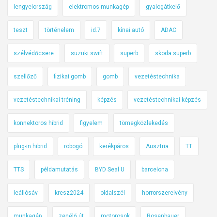
lengyelország
elektromos munkagép
gyalogátkelő
teszt
történelem
id.7
kínai autó
ADAC
szélvédőcsere
suzuki swift
superb
skoda superb
szellőző
fizikai gomb
gomb
vezetéstechnika
vezetéstechnikai tréning
képzés
vezetéstechnikai képzés
konnektoros hibrid
figyelem
tömegközlekedés
plug-in hibrid
robogó
kerékpáros
Ausztria
TT
TTS
példamutatás
BYD Seal U
barcelona
leállósáv
kresz2024
oldalszél
horrorszerelvény
munkagép
zenélő út
motorosok
Rosenbauer