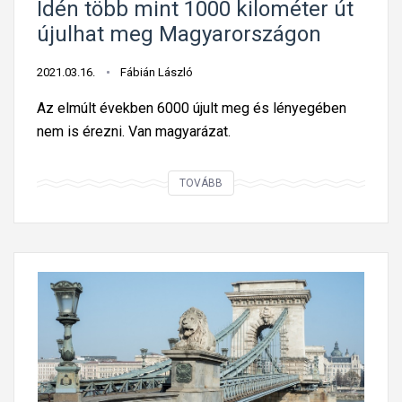
Idén több mint 1000 kilométer út
l
a
újulhat meg Magyarországon
e
s
n
r
2021.03.16.
Fábián László
t
ó
Az elmúlt években 6000 újult meg és lényegében
ő
l
nem is érezni. Van magyarázat.
s
t
f
e
I
o
TOVÁBB
t
d
r
t
é
g
a
n
a
f
t
l
e
ö
m
l
b
i
ú
b
v
j
m
á
í
i
l
t