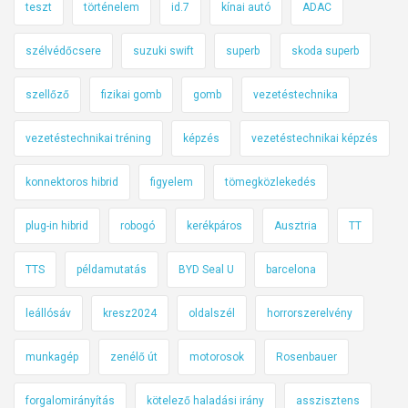
teszt
történelem
id.7
kínai autó
ADAC
szélvédőcsere
suzuki swift
superb
skoda superb
szellőző
fizikai gomb
gomb
vezetéstechnika
vezetéstechnikai tréning
képzés
vezetéstechnikai képzés
konnektoros hibrid
figyelem
tömegközlekedés
plug-in hibrid
robogó
kerékpáros
Ausztria
TT
TTS
példamutatás
BYD Seal U
barcelona
leállósáv
kresz2024
oldalszél
horrorszerelvény
munkagép
zenélő út
motorosok
Rosenbauer
forgalomirányítás
kötelező haladási irány
asszisztens