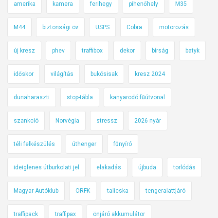
amerika
kamera
ferihegy
pihenőhely
M35
M44
biztonsági öv
USPS
Cobra
motorozás
új kresz
phev
traffibox
dekor
bírság
batyk
időskor
világítás
bukósisak
kresz 2024
dunaharaszti
stop-tábla
kanyarodó fűútvonal
szankció
Norvégia
stressz
2026 nyár
téli felkészülés
úthenger
fűnyíró
ideiglenes útburkolati jel
elakadás
újbuda
torlódás
Magyar Autóklub
ORFK
talicska
tengeralattjáró
traffipack
traffipax
önjáró akkumulátor