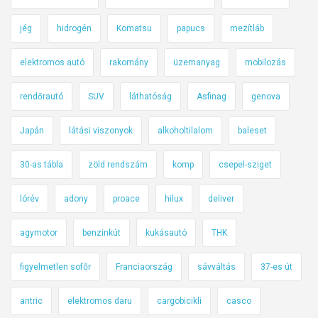
jég
hidrogén
Komatsu
papucs
mezítláb
elektromos autó
rakomány
üzemanyag
mobilozás
rendőrautó
SUV
láthatóság
Asfinag
genova
Japán
látási viszonyok
alkoholtilalom
baleset
30-as tábla
zöld rendszám
komp
csepel-sziget
lórév
adony
proace
hilux
deliver
agymotor
benzinkút
kukásautó
THK
figyelmetlen sofőr
Franciaország
sávváltás
37-es út
antric
elektromos daru
cargobicikli
casco