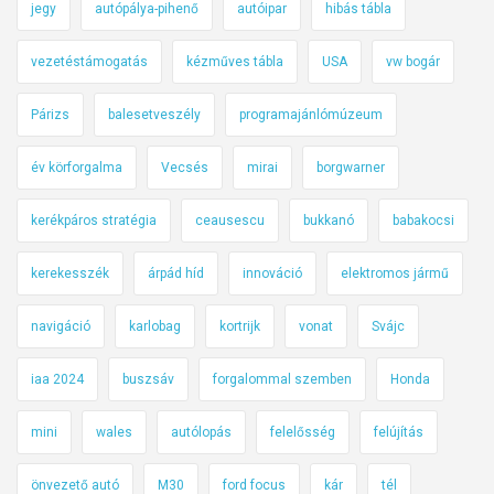
jegy
autópálya-pihenő
autóipar
hibás tábla
vezetéstámogatás
kézműves tábla
USA
vw bogár
Párizs
balesetveszély
programajánlómúzeum
év körforgalma
Vecsés
mirai
borgwarner
kerékpáros stratégia
ceausescu
bukkanó
babakocsi
kerekesszék
árpád híd
innováció
elektromos jármű
navigáció
karlobag
kortrijk
vonat
Svájc
iaa 2024
buszsáv
forgalommal szemben
Honda
mini
wales
autólopás
felelősség
felújítás
önvezető autó
M30
ford focus
kár
tél