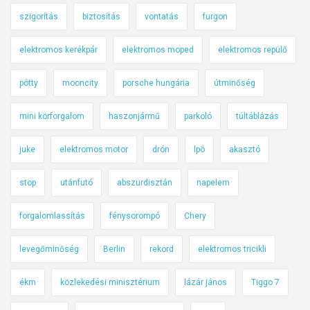
szigorítás
biztosítás
vontatás
furgon
elektromos kerékpár
elektromos moped
elektromos repülő
pötty
mooncity
porsche hungária
útminőség
mini körforgalom
haszonjármű
parkoló
túltáblázás
juke
elektromos motor
drón
lpö
akasztó
stop
utánfutó
abszurdisztán
napelem
forgalomlassítás
fénysorompó
Chery
levegőminőség
Berlin
rekord
elektromos tricikli
ékm
közlekedési minisztérium
lázár jános
Tiggo 7