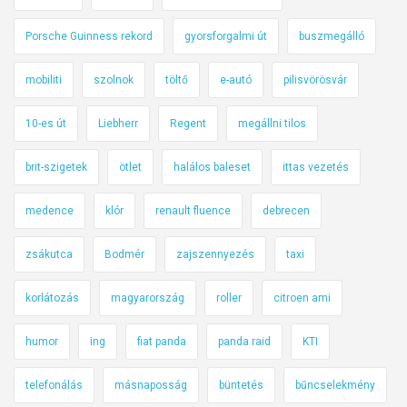
Porsche Guinness rekord
gyorsforgalmi út
buszmegálló
mobiliti
szolnok
töltő
e-autó
pilisvörösvár
10-es út
Liebherr
Regent
megállni tilos
brit-szigetek
ötlet
halálos baleset
ittas vezetés
medence
klór
renault fluence
debrecen
zsákutca
Bodmér
zajszennyezés
taxi
korlátozás
magyarország
roller
citroen ami
humor
ing
fiat panda
panda raid
KTI
telefonálás
másnaposság
büntetés
bűncselekmény