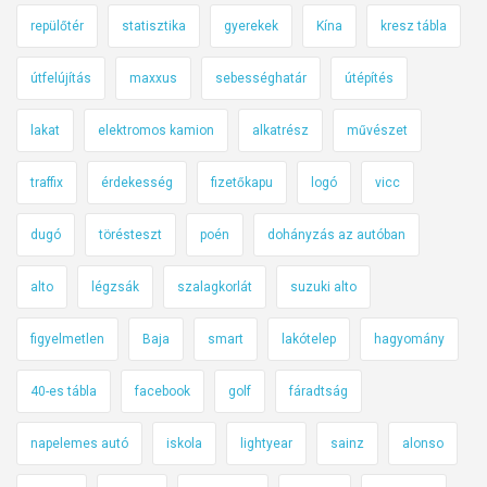
repülőtér
statisztika
gyerekek
Kína
kresz tábla
útfelújítás
maxxus
sebességhatár
útépítés
lakat
elektromos kamion
alkatrész
művészet
traffix
érdekesség
fizetőkapu
logó
vicc
dugó
törésteszt
poén
dohányzás az autóban
alto
légzsák
szalagkorlát
suzuki alto
figyelmetlen
Baja
smart
lakótelep
hagyomány
40-es tábla
facebook
golf
fáradtság
napelemes autó
iskola
lightyear
sainz
alonso