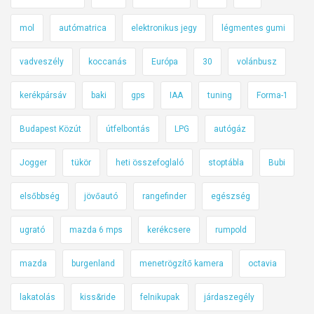
mol
autómatrica
elektronikus jegy
légmentes gumi
vadveszély
koccanás
Európa
30
volánbusz
kerékpársáv
baki
gps
IAA
tuning
Forma-1
Budapest Közút
útfelbontás
LPG
autógáz
Jogger
tükör
heti összefoglaló
stoptábla
Bubi
elsőbbség
jövőautó
rangefinder
egészség
ugrató
mazda 6 mps
kerékcsere
rumpold
mazda
burgenland
menetrögzítő kamera
octavia
lakatolás
kiss&ride
felnikupak
járdaszegély