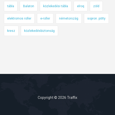
tábla
Balaton
közlekedési tábla
elroq
zöld
elektromos roller
e-roller
németország
sopron. pötty
kresz
közlekedésbiztonság
Copyright © 2026 Traffix