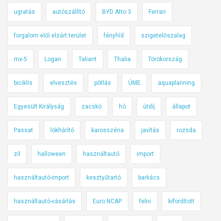
ugratás
autószállító
BYD Atto 3
Ferrari
forgalom elől elzárt terület
fényhíd
szigetelőszalag
mx-5
Logan
Taliant
Thalia
Törökország
biciklis
elvesztés
pótlás
ÚME
aquaplanning
Egyesült Királyság
zacskó
hó
útdíj
állapot
Passat
lökhárító
karosszéria
javítás
rozsda
zil
halloween
használtautó
import
használtautó-import
kesztyűtartó
barkács
használtautó-vásárlás
Euro NCAP
felni
kifordított