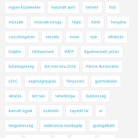
ingyen közlekedés
használt autó
temető
főút
műszaki
műszaki vizsga
tégla
körút
hungária
csúcsforgalom
veszély
mixer
nyár
elkobzás
Dolphin
infotainment
RATP
figyelmeztető jelzés
különlegesség
brit mini túra 2024
Párizsi Autószalon
LEVC
segítségnyújtás
fényszóró
gyermekülés
oktatás
brit taxi
teherbringa
Svédország
kiemelt ügyek
szélvédő
zajvédő fal
ai
lengyelország
elektromos munkagép
gyalogátkelő