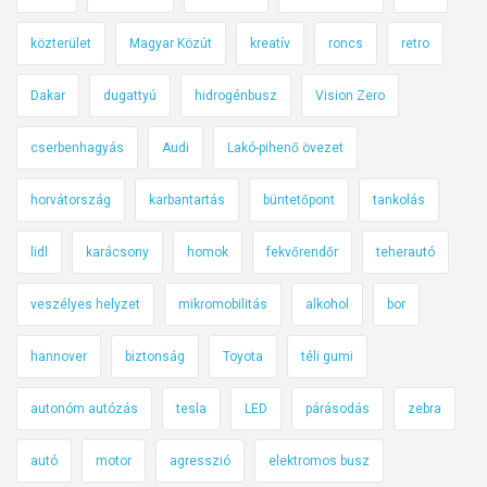
közterület
Magyar Közút
kreatív
roncs
retro
Dakar
dugattyú
hidrogénbusz
Vision Zero
cserbenhagyás
Audi
Lakó-pihenő övezet
horvátország
karbantartás
büntetőpont
tankolás
lidl
karácsony
homok
fekvőrendőr
teherautó
veszélyes helyzet
mikromobilitás
alkohol
bor
hannover
biztonság
Toyota
téli gumi
autonóm autózás
tesla
LED
párásodás
zebra
autó
motor
agresszió
elektromos busz