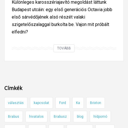
Különleges karosszériajavító megoldást láttunk
Budapest utcáin: egy első generációs Octavia jobb
első sárvédőjének alsó részét valaki
szigetelőszalaggal burkolta be. Vajon mit próbált
elfedni?
S
TOVÁBB
k
o
d
a
O
Címkék
c
t
választás
kapcsolat
Ford
Ka
Brixton
a
v
Brabus
hivatalos
Brabusz
blog
hídpornó
i