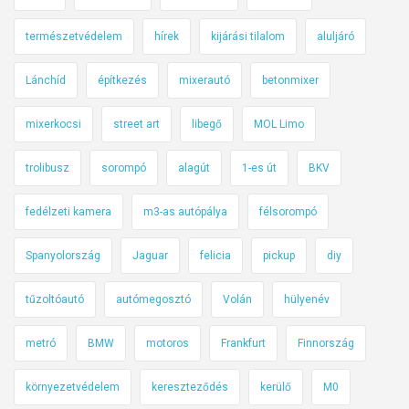
ő
természetvédelem
hírek
kijárási tilalom
aluljáró
s
z
Lánchíd
építkezés
mixerautó
betonmixer
a
l
mixerkocsi
street art
libegő
MOL Limo
a
g
trolibusz
sorompó
alagút
1-es út
BKV
g
a
fedélzeti kamera
m3-as autópálya
félsorompó
l
Spanyolország
Jaguar
felicia
pickup
diy
?
S
tűzoltóautó
autómegosztó
Volán
hülyenév
a
j
metró
BMW
motoros
Frankfurt
Finnország
n
o
környezetvédelem
kereszteződés
kerülő
M0
s