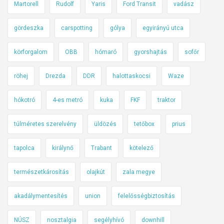
a
Martorell
Rudolf
Yaris
Ford Transit
vadász
l
a
gördeszka
carspotting
gólya
egyirányú utca
k
körforgalom
OBB
hómaró
gyorshajtás
sofőr
a
t
röhej
Drezda
DDR
halottaskocsi
Waze
o
l
hókotró
4-es metró
kuka
FKF
traktor
á
s
túlméretes szerelvény
üldözés
tetőbox
prius
s
z
tapolca
királynő
Trabant
kötelező
i
g
természetkárosítás
olajkút
zala megye
e
akadálymentesítés
union
felelősségbiztosítás
t
e
NÚSZ
nosztalgia
segélyhívó
downhill
l