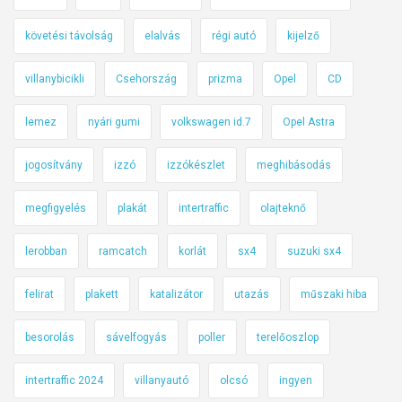
követési távolság
elalvás
régi autó
kijelző
villanybicikli
Csehország
prizma
Opel
CD
lemez
nyári gumi
volkswagen id.7
Opel Astra
jogosítvány
izzó
izzókészlet
meghibásodás
megfigyelés
plakát
intertraffic
olajteknő
lerobban
ramcatch
korlát
sx4
suzuki sx4
felirat
plakett
katalizátor
utazás
műszaki hiba
besorolás
sávelfogyás
poller
terelőoszlop
intertraffic 2024
villanyautó
olcsó
ingyen