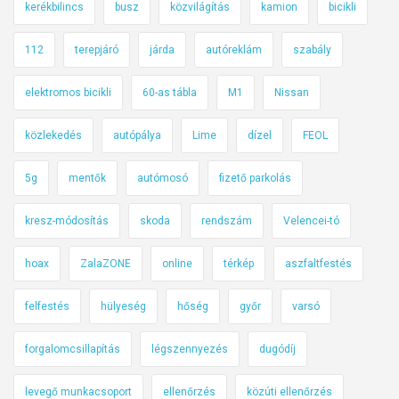
kerékbilincs
busz
közvilágítás
kamion
bicikli
112
terepjáró
járda
autóreklám
szabály
elektromos bicikli
60-as tábla
M1
Nissan
közlekedés
autópálya
Lime
dízel
FEOL
5g
mentők
autómosó
fizető parkolás
kresz-módosítás
skoda
rendszám
Velencei-tó
hoax
ZalaZONE
online
térkép
aszfaltfestés
felfestés
hülyeség
hőség
győr
varsó
forgalomcsillapítás
légszennyezés
dugódíj
levegő munkacsoport
ellenőrzés
közúti ellenőrzés