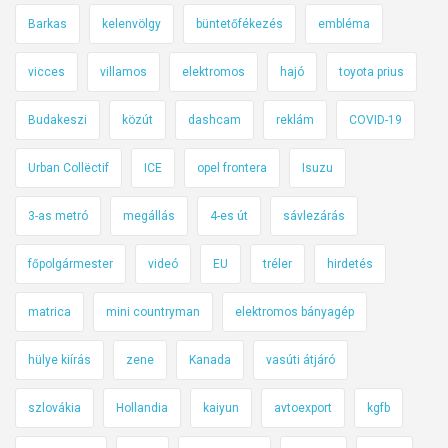
n
Barkas
kelenvölgy
büntetőfékezés
embléma
e
m
vicces
villamos
elektromos
hajó
toyota prius
v
Budakeszi
közút
dashcam
reklám
COVID-19
i
c
Urban Collëctif
ICE
opel frontera
Isuzu
c
!
3-as metró
megállás
4-es út
sávlezárás
főpolgármester
videó
EU
tréler
hirdetés
matrica
mini countryman
elektromos bányagép
hülye kiírás
zene
Kanada
vasúti átjáró
szlovákia
Hollandia
kaiyun
avtoexport
kgfb