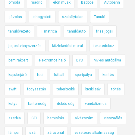
omoda
madrid
elon musk
Babboe
Autobahn
gázolás
elhagyatott
szabálytalan
Tanuló
tanulóvezető
T matrica
tanulóautó
friss jogsi
jogosítványszerzés
közlekedési morál
feketedoboz
bem rakpart
elektromos hajó
BYD
M7-es autópálya
kapubejáró
foci
futball
sportpálya
kerítés
swift
fogyasztás
teherbicikli
biciklisáv
töltés
kutya
fantomcég
dobós cég
vandalizmus
szerbia
GTI
hamisítás
alvázszám
visszaélés
lámpa
szár
záróvonal
vezetésre alkalmasság