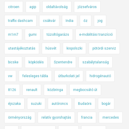
citroen
agip
oldaltávolság
józsefváros
traffix dashcam
csákvár
India
őz
jog
m1m7
gumi
tűzoltógarázs
e-mobilitási tranzíció
utastájékoztatás
húsvét
kispolszki
pötördi szerviz
bicske
köpködés
Szentendre
szabálytalanság
vw
felesleges tábla
útburkolati jel
hidrogénautó
8126
renault
közbringa
megbocsátó út
éjszaka
suzuki
autóroncs
Budaörs
bogár
örményország
relatív gyorshajtás
francia
mercedes