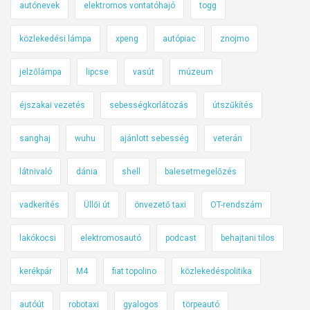
autónevek
elektromos vontatóhajó
togg
közlekedési lámpa
xpeng
autópiac
znojmo
jelzőlámpa
lipcse
vasút
múzeum
éjszakai vezetés
sebességkorlátozás
útszűkítés
sanghaj
wuhu
ajánlott sebesség
veterán
látnivaló
dánia
shell
balesetmegelőzés
vadkerítés
Üllői út
önvezető taxi
OT-rendszám
lakókocsi
elektromosautó
podcast
behajtani tilos
kerékpár
M4
fiat topolino
közlekedéspolitika
autóút
robotaxi
gyalogos
törpeautó