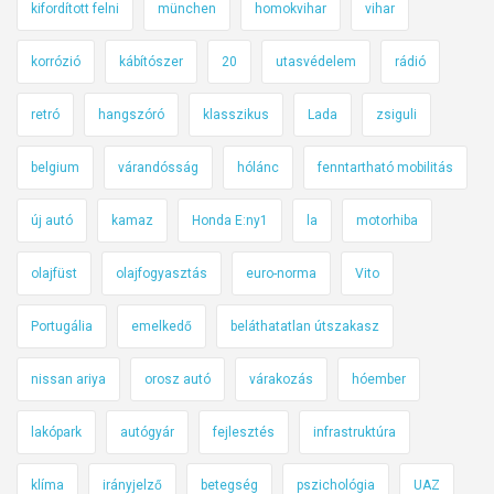
kifordított felni
münchen
homokvihar
vihar
korrózió
kábítószer
20
utasvédelem
rádió
retró
hangszóró
klasszikus
Lada
zsiguli
belgium
várandósság
hólánc
fenntartható mobilitás
új autó
kamaz
Honda E:ny1
la
motorhiba
olajfüst
olajfogyasztás
euro-norma
Vito
Portugália
emelkedő
beláthatatlan útszakasz
nissan ariya
orosz autó
várakozás
hóember
lakópark
autógyár
fejlesztés
infrastruktúra
klíma
irányjelző
betegség
pszichológia
UAZ