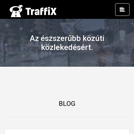
Prim
Men
Az észszerűbb közúti
közlekedésért.
BLOG