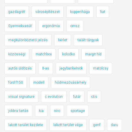
gazdagrét
városépítészet
koppenhága
fiat
Gyermekvasút
ergonómia
omsz
megkülönböztető jelzés
bérlet
talált tárgyak
közösségi
matchbox
kolodko
margit híd
autós üldözés
8-as
jegybankelnök
matolcsy
ford f150
modell
hódmezővásárhely
visual signature
c evolution
futár
ctis
jobbra tartás
kia
niro
sportage
lakott terület kezdete
lakott terület vége
genf
daru