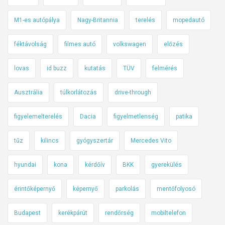
M1-es autópálya
Nagy-Britannia
terelés
mopedautó
féktávolság
filmes autó
volkswagen
előzés
lovas
id buzz
kutatás
TÜV
felmérés
Ausztrália
túlkorlátozás
drive-through
figyelemelterelés
Dacia
figyelmetlenség
patika
tűz
kilincs
gyógyszertár
Mercedes Vito
hyundai
kona
kérdőív
BKK
gyerekülés
érintőképernyő
képernyő
parkolás
mentőfolyosó
Budapest
kerékpárút
rendőrség
mobiltelefon