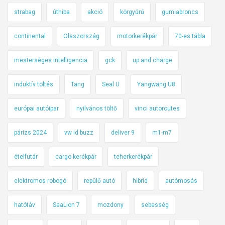
strabag
úthiba
akció
körgyűrű
gumiabroncs
continental
Olaszország
motorkerékpár
70-es tábla
mesterséges intelligencia
gck
up and charge
induktív töltés
Tang
Seal U
Yangwang U8
európai autóipar
nyilvános töltő
vinci autoroutes
párizs 2024
vw id buzz
deliver 9
m1-m7
ételfutár
cargo kerékpár
teherkerékpár
elektromos robogó
repülő autó
hibrid
autómosás
hatótáv
SeaLion 7
mozdony
sebesség