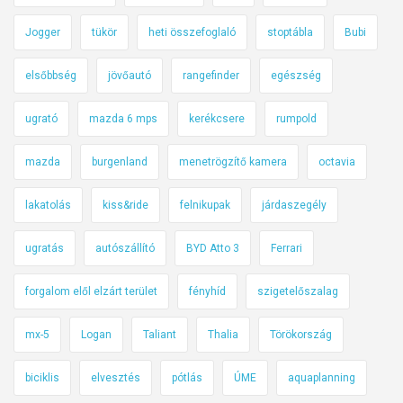
Jogger
tükör
heti összefoglaló
stoptábla
Bubi
elsőbbség
jövőautó
rangefinder
egészség
ugrató
mazda 6 mps
kerékcsere
rumpold
mazda
burgenland
menetrögzítő kamera
octavia
lakatolás
kiss&ride
felnikupak
járdaszegély
ugratás
autószállító
BYD Atto 3
Ferrari
forgalom elől elzárt terület
fényhíd
szigetelőszalag
mx-5
Logan
Taliant
Thalia
Törökország
biciklis
elvesztés
pótlás
ÚME
aquaplanning