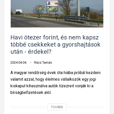
l
t
y
?
a
a
k
g
o
y
c
o
s
Havi ötezer forint, és nem kapsz
r
i
többé csekkeket a gyorshajtások
s
d
után - érdekel?
a
?
n
N
2024.04.04.
Rácz Tamás
f
e
i
A magyar rendőrség évek óta hiába próbál kezdeni
s
z
valamit azzal, hogy élelmes vállalkozók egy jogi
z
e
kiskaput kihasználva autók tízezreit vonják ki a
e
t
bírságbefizetések alól.
,
ő
i
k
H
TOVÁBB
t
n
a