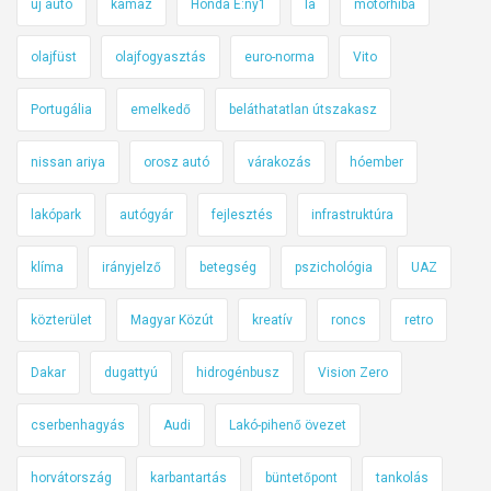
új autó
kamaz
Honda E:ny1
la
motorhiba
olajfüst
olajfogyasztás
euro-norma
Vito
Portugália
emelkedő
beláthatatlan útszakasz
nissan ariya
orosz autó
várakozás
hóember
lakópark
autógyár
fejlesztés
infrastruktúra
klíma
irányjelző
betegség
pszichológia
UAZ
közterület
Magyar Közút
kreatív
roncs
retro
Dakar
dugattyú
hidrogénbusz
Vision Zero
cserbenhagyás
Audi
Lakó-pihenő övezet
horvátország
karbantartás
büntetőpont
tankolás