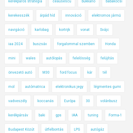
kerékpáros stratégia
ceausescu
bukkanó
babakocsi
kerekesszék
árpád híd
innováció
elektromos jármű
navigáció
karlobag
kortrijk
vonat
Svájc
iaa 2024
buszsáv
forgalommal szemben
Honda
mini
wales
autólopás
felelősség
felújítás
önvezető autó
M30
ford focus
kár
tél
mol
autómatrica
elektronikus jegy
légmentes gumi
vadveszély
koccanás
Európa
30
volánbusz
kerékpársáv
baki
gps
IAA
tuning
Forma-1
Budapest Közút
útfelbontás
LPG
autógáz