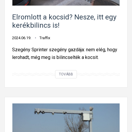
e
g
n
:
Elromlott a kocsid? Nesze, itt egy
e
B
kerékbilincs is!
k
í
a
r
2024.06.19.
Traffix
p
s
i
Szegény Sprinter szegény gazdája: nem elég, hogy
á
r
lerohadt, még meg is bilincselték a kocsit.
g
o
k
s
E
TOVÁBB
e
l
l
d
á
r
v
m
o
e
p
m
z
á
l
m
n
o
é
á
t
n