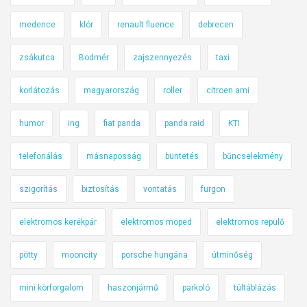
medence
klór
renault fluence
debrecen
zsákutca
Bodmér
zajszennyezés
taxi
korlátozás
magyarország
roller
citroen ami
humor
ing
fiat panda
panda raid
KTI
telefonálás
másnaposság
büntetés
bűncselekmény
szigorítás
biztosítás
vontatás
furgon
elektromos kerékpár
elektromos moped
elektromos repülő
pötty
mooncity
porsche hungária
útminőség
mini körforgalom
haszonjármű
parkoló
túltáblázás