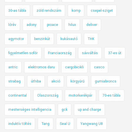
30-as tábla
zöld rendszám
komp
csepel-sziget
lórév
adony
proace
hilux
deliver
agymotor
benzinkút
kukásautó
THK
figyelmetlen sofőr
Franciaország
sávváltás
37-es út
antric
elektromos daru
cargobicikli
casco
strabag
úthiba
akció
körgyűrű
gumiabroncs
continental
Olaszország
motorkerékpár
70-es tábla
mesterséges intelligencia
gck
up and charge
induktív töltés
Tang
Seal U
Yangwang U8