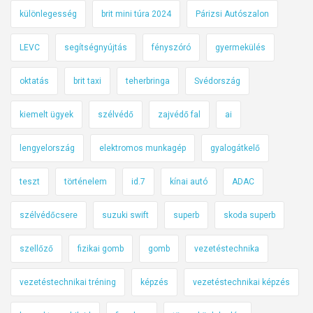
különlegesség
brit mini túra 2024
Párizsi Autószalon
LEVC
segítségnyújtás
fényszóró
gyermekülés
oktatás
brit taxi
teherbringa
Svédország
kiemelt ügyek
szélvédő
zajvédő fal
ai
lengyelország
elektromos munkagép
gyalogátkelő
teszt
történelem
id.7
kínai autó
ADAC
szélvédőcsere
suzuki swift
superb
skoda superb
szellőző
fizikai gomb
gomb
vezetéstechnika
vezetéstechnikai tréning
képzés
vezetéstechnikai képzés