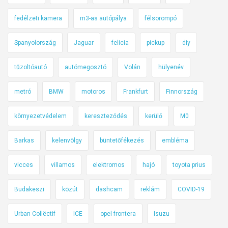
k
e
fedélzeti kamera
m3-as autópálya
félsorompó
k
Spanyolország
Jaguar
felicia
pickup
diy
e
t
tűzoltóautó
autómegosztó
Volán
hülyenév
a
g
metró
BMW
motoros
Frankfurt
Finnország
y
o
környezetvédelem
kereszteződés
kerülő
M0
r
s
Barkas
kelenvölgy
büntetőfékezés
embléma
h
a
vicces
villamos
elektromos
hajó
toyota prius
j
Budakeszi
közút
dashcam
reklám
COVID-19
t
á
Urban Collëctif
ICE
opel frontera
Isuzu
s