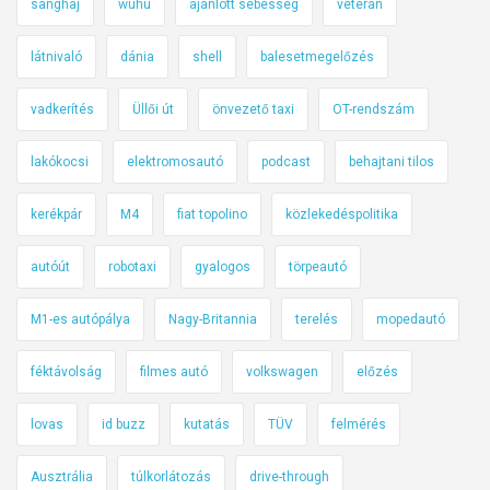
sanghaj
wuhu
ajánlott sebesség
veterán
látnivaló
dánia
shell
balesetmegelőzés
vadkerítés
Üllői út
önvezető taxi
OT-rendszám
lakókocsi
elektromosautó
podcast
behajtani tilos
kerékpár
M4
fiat topolino
közlekedéspolitika
autóút
robotaxi
gyalogos
törpeautó
M1-es autópálya
Nagy-Britannia
terelés
mopedautó
féktávolság
filmes autó
volkswagen
előzés
lovas
id buzz
kutatás
TÜV
felmérés
Ausztrália
túlkorlátozás
drive-through