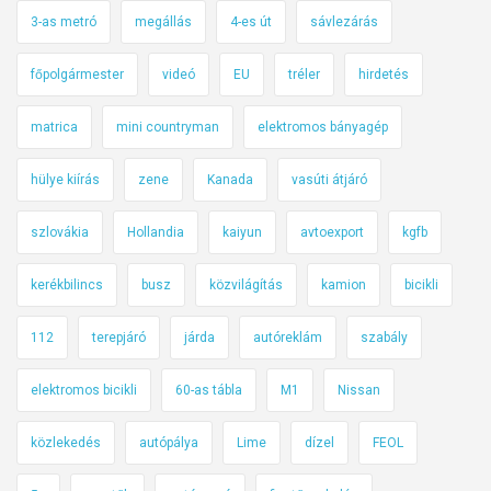
o
3-as metró
megállás
4-es út
sávlezárás
k
u
főpolgármester
videó
EU
tréler
hirdetés
t
á
matrica
mini countryman
elektromos bányagép
n
-
hülye kiírás
zene
Kanada
vasúti átjáró
é
r
szlovákia
Hollandia
kaiyun
avtoexport
kgfb
d
kerékbilincs
busz
közvilágítás
kamion
bicikli
e
k
112
terepjáró
járda
autóreklám
szabály
e
l
elektromos bicikli
60-as tábla
M1
Nissan
?
közlekedés
autópálya
Lime
dízel
FEOL