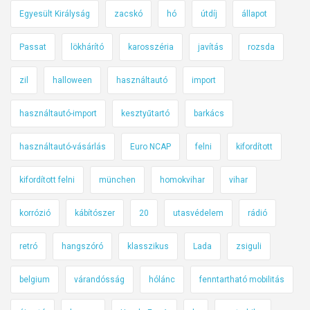
Egyesült Királyság
zacskó
hó
útdíj
állapot
Passat
lökhárító
karosszéria
javítás
rozsda
zil
halloween
használtautó
import
használtautó-import
kesztyűtartó
barkács
használtautó-vásárlás
Euro NCAP
felni
kifordított
kifordított felni
münchen
homokvihar
vihar
korrózió
kábítószer
20
utasvédelem
rádió
retró
hangszóró
klasszikus
Lada
zsiguli
belgium
várandósság
hólánc
fenntartható mobilitás