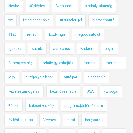
bicske
köpködés
Szentendre
szabálytalanság
vw
felesleges tábla
útburkolati jel
hidrogénautó
8126
renault
közbringa
megbocsátó út
éjszaka
suzuki
autóroncs
Budaörs
bogár
örményország
relatív gyorshajtás
francia
mercedes
jegy
autópálya-pihenő
autóipar
hibás tábla
vezetéstámogatás
kézműves tábla
USA
vw bogár
Párizs
balesetveszély
programajánlómúzeum
év körforgalma
Vecsés
mirai
borgwarner