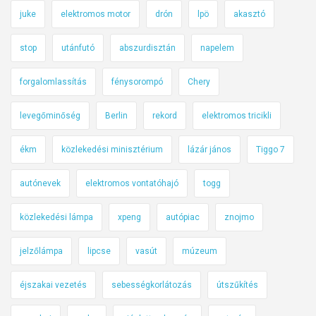
juke
elektromos motor
drón
lpö
akasztó
stop
utánfutó
abszurdisztán
napelem
forgalomlassítás
fénysorompó
Chery
levegőminőség
Berlin
rekord
elektromos tricikli
ékm
közlekedési minisztérium
lázár jános
Tiggo 7
autónevek
elektromos vontatóhajó
togg
közlekedési lámpa
xpeng
autópiac
znojmo
jelzőlámpa
lipcse
vasút
múzeum
éjszakai vezetés
sebességkorlátozás
útszűkítés