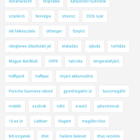
dunaharaszti
stop-tábla
kanyarodó fűútvonal
szankció
Norvégia
stressz
2026 nyár
téli felkészülés
úthenger
fűnyíró
ideiglenes útburkolati jel
elakadás
újbuda
torlódás
Magyar Autóklub
ORFK
talicska
tengeralattjáró
traffipack
traffipax
önjáró akkumulátor
Porsche Guinness rekord
gyorsforgalmi út
buszmegálló
mobiliti
szolnok
töltő
e-autó
pilisvörösvár
10-es út
Liebherr
Regent
megállni tilos
brit-szigetek
ötlet
halálos baleset
ittas vezetés