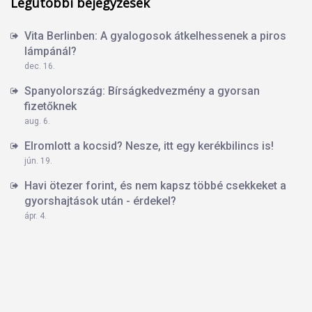
Legutóbbi bejegyzések
Vita Berlinben: A gyalogosok átkelhessenek a piros
lámpánál?
dec. 16.
Spanyolország: Bírságkedvezmény a gyorsan
fizetőknek
aug. 6.
Elromlott a kocsid? Nesze, itt egy kerékbilincs is!
jún. 19.
Havi ötezer forint, és nem kapsz többé csekkeket a
gyorshajtások után - érdekel?
ápr. 4.