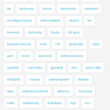
lidl
karácsony
homok
fekvőrendőr
teherautó
veszélyes helyzet
mikromobilitás
alkohol
bor
hannover
biztonság
Toyota
téli gumi
autonóm autózás
tesla
LED
párásodás
zebra
autó
motor
agresszió
elektromos busz
repülőtér
statisztika
gyerekek
Kína
kresz tábla
útfelújítás
maxxus
sebességhatár
útépítés
lakat
elektromos kamion
alkatrész
művészet
traffix
érdekesség
fizetőkapu
logó
vicc