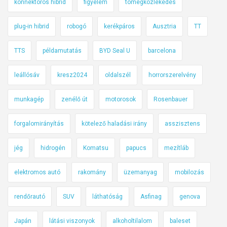
konnektoros hibrid
figyelem
tömegközlekedés
plug-in hibrid
robogó
kerékpáros
Ausztria
TT
TTS
példamutatás
BYD Seal U
barcelona
leállósáv
kresz2024
oldalszél
horrorszerelvény
munkagép
zenélő út
motorosok
Rosenbauer
forgalomirányítás
kötelező haladási irány
asszisztens
jég
hidrogén
Komatsu
papucs
mezítláb
elektromos autó
rakomány
üzemanyag
mobilozás
rendőrautó
SUV
láthatóság
Asfinag
genova
Japán
látási viszonyok
alkoholtilalom
baleset