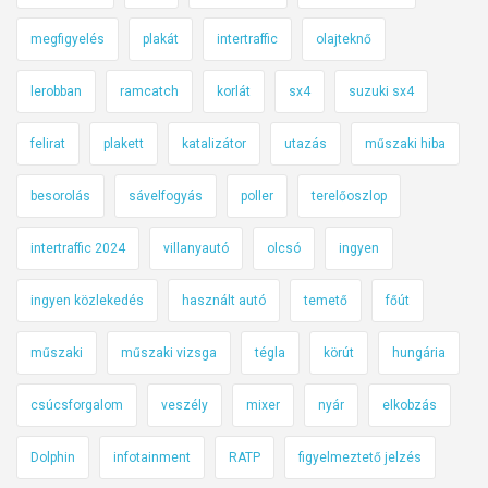
megfigyelés
plakát
intertraffic
olajteknő
lerobban
ramcatch
korlát
sx4
suzuki sx4
felirat
plakett
katalizátor
utazás
műszaki hiba
besorolás
sávelfogyás
poller
terelőoszlop
intertraffic 2024
villanyautó
olcsó
ingyen
ingyen közlekedés
használt autó
temető
főút
műszaki
műszaki vizsga
tégla
körút
hungária
csúcsforgalom
veszély
mixer
nyár
elkobzás
Dolphin
infotainment
RATP
figyelmeztető jelzés