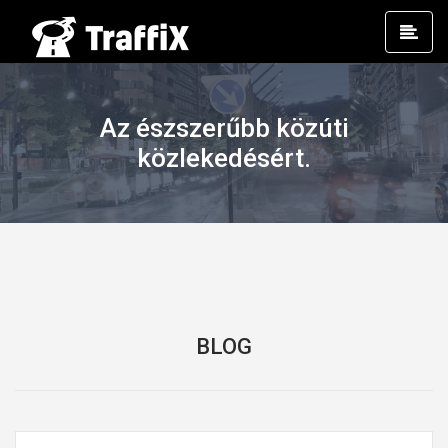
Prim
Men
Az észszerűbb közúti
közlekedésért.
BLOG