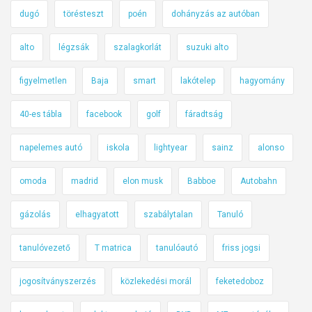
dugó
törésteszt
poén
dohányzás az autóban
alto
légzsák
szalagkorlát
suzuki alto
figyelmetlen
Baja
smart
lakótelep
hagyomány
40-es tábla
facebook
golf
fáradtság
napelemes autó
iskola
lightyear
sainz
alonso
omoda
madrid
elon musk
Babboe
Autobahn
gázolás
elhagyatott
szabálytalan
Tanuló
tanulóvezető
T matrica
tanulóautó
friss jogsi
jogosítványszerzés
közlekedési morál
feketedoboz