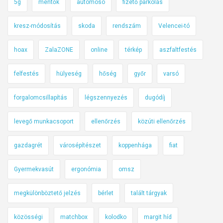
5g
mentők
autómosó
fizető parkolás
kresz-módosítás
skoda
rendszám
Velencei-tó
hoax
ZalaZONE
online
térkép
aszfaltfestés
felfestés
hülyeség
hőség
győr
varsó
forgalomcsillapítás
légszennyezés
dugódíj
levegő munkacsoport
ellenőrzés
közúti ellenőrzés
gazdagrét
városépítészet
koppenhága
fiat
Gyermekvasút
ergonómia
omsz
megkülönböztető jelzés
bérlet
talált tárgyak
közösségi
matchbox
kolodko
margit híd