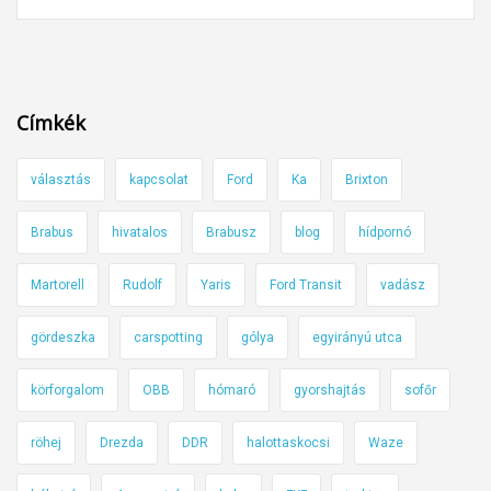
t
e
v
e
k
i
g
ö
y
t
k
Címkék
e
e
z
r
választás
kapcsolat
Ford
Ka
Brixton
e
é
r
k
Brabus
hivatalos
Brabusz
blog
hídpornó
f
b
o
Martorell
Rudolf
Yaris
Ford Transit
vadász
i
r
l
i
gördeszka
carspotting
gólya
egyirányú utca
i
n
n
körforgalom
OBB
hómaró
gyorshajtás
sofőr
t
c
,
s
röhej
Drezda
DDR
halottaskocsi
Waze
é
i
s
s