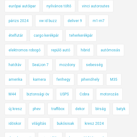
európai autóipar
nyilvános töltő
vinci autoroutes
párizs 2024
vw id buzz
deliver 9
m1-m7
ételfutár
cargo kerékpár
teherkerékpár
elektromos robogó
repülő autó
hibrid
autómosás
hatótáv
SeaLion 7
mozdony
sebesség
amerika
kamera
ferihegy
pihenőhely
M35
M44
biztonsági öv
USPS
Cobra
motorozás
új kresz
phev
traffibox
dekor
bírság
batyk
időskor
világítás
bukósisak
kresz 2024