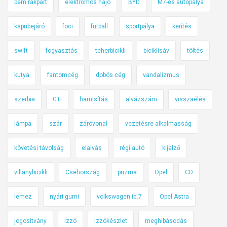
bem rakpart
elektromos hajó
BYD
M7-es autópálya
kapubejáró
foci
futball
sportpálya
kerítés
swift
fogyasztás
teherbicikli
biciklisáv
töltés
kutya
fantomcég
dobós cég
vandalizmus
szerbia
GTI
hamisítás
alvázszám
visszaélés
lámpa
szár
záróvonal
vezetésre alkalmasság
követési távolság
elalvás
régi autó
kijelző
villanybicikli
Csehország
prizma
Opel
CD
lemez
nyári gumi
volkswagen id.7
Opel Astra
jogosítvány
izzó
izzókészlet
meghibásodás