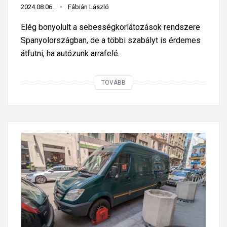
a
2024.08.06.
Fábián László
l
Elég bonyolult a sebességkorlátozások rendszere
o
Spanyolországban, de a többi szabályt is érdemes
g
átfutni, ha autózunk arrafelé.
o
s
S
TOVÁBB
o
p
k
a
á
n
t
y
k
o
e
l
l
o
h
r
e
s
s
z
s
á