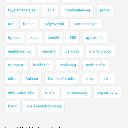
figyelemelterelés
Dacia
figyelmetlenség
patika
tűz
kilincs
gyógyszertár
Mercedes Vito
hyundai
kona
kérdőív
BKK
gyerekülés
érintőképernyő
képernyő
parkolás
mentőfolyosó
Budapest
kerékpárút
rendőrség
mobiltelefon
tábla
Balaton
közlekedési tábla
elroq
zöld
elektromos roller
e-roller
németország
sopron. pötty
kresz
közlekedésbiztonság