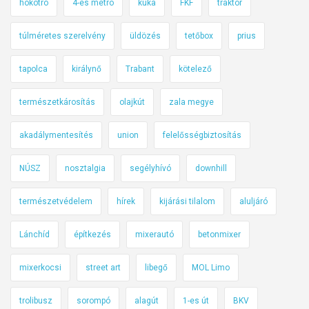
hókotró
4-es metró
kuka
FKF
traktor
n
!
e
túlméretes szerelvény
üldözés
tetőbox
prius
m
k
tapolca
királynő
Trabant
kötelező
a
p
természetkárosítás
olajkút
zala megye
s
akadálymentesítés
union
felelősségbiztosítás
z
t
NÚSZ
nosztalgia
segélyhívó
downhill
ö
b
természetvédelem
hírek
kijárási tilalom
aluljáró
b
é
Lánchíd
építkezés
mixerautó
betonmixer
c
s
mixerkocsi
street art
libegő
MOL Limo
e
k
trolibusz
sorompó
alagút
1-es út
BKV