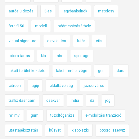
autós üldözés
8-as
jegybankelnök
matolcsy
ford f150
modell
hódmezővásárhely
visual signature
c evolution
futár
ctis
jobbra tartás
kia
niro
sportage
lakott terület kezdete
lakott terület vége
genf
daru
citroen
agip
oldaltávolság
józsefváros
traffix dashcam
csákvár
India
őz
jog
m1m7
gumi
tűzoltógarázs
e-mobilitási tranzíció
utastájékoztatás
húsvét
kispolszki
pötördi szerviz