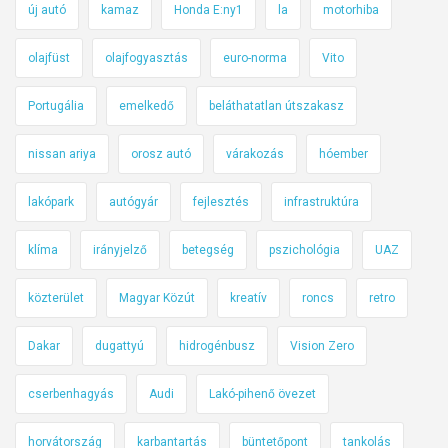
új autó
kamaz
Honda E:ny1
la
motorhiba
olajfüst
olajfogyasztás
euro-norma
Vito
Portugália
emelkedő
beláthatatlan útszakasz
nissan ariya
orosz autó
várakozás
hóember
lakópark
autógyár
fejlesztés
infrastruktúra
klíma
irányjelző
betegség
pszichológia
UAZ
közterület
Magyar Közút
kreatív
roncs
retro
Dakar
dugattyú
hidrogénbusz
Vision Zero
cserbenhagyás
Audi
Lakó-pihenő övezet
horvátország
karbantartás
büntetőpont
tankolás