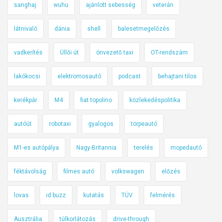
sanghaj
wuhu
ajánlott sebesség
veterán
látnivaló
dánia
shell
balesetmegelőzés
vadkerítés
Üllői út
önvezető taxi
OT-rendszám
lakókocsi
elektromosautó
podcast
behajtani tilos
kerékpár
M4
fiat topolino
közlekedéspolitika
autóút
robotaxi
gyalogos
törpeautó
M1-es autópálya
Nagy-Britannia
terelés
mopedautó
féktávolság
filmes autó
volkswagen
előzés
lovas
id buzz
kutatás
TÜV
felmérés
Ausztrália
túlkorlátozás
drive-through