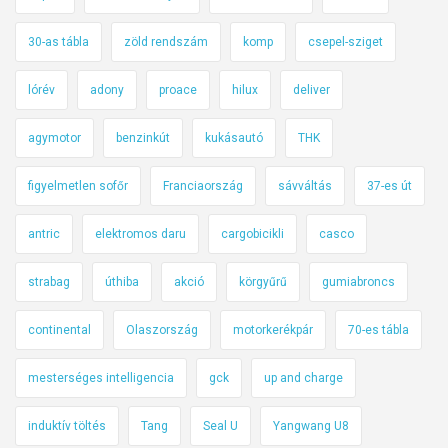
30-as tábla
zöld rendszám
komp
csepel-sziget
lórév
adony
proace
hilux
deliver
agymotor
benzinkút
kukásautó
THK
figyelmetlen sofőr
Franciaország
sávváltás
37-es út
antric
elektromos daru
cargobicikli
casco
strabag
úthiba
akció
körgyűrű
gumiabroncs
continental
Olaszország
motorkerékpár
70-es tábla
mesterséges intelligencia
gck
up and charge
induktív töltés
Tang
Seal U
Yangwang U8