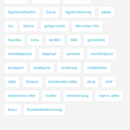
figyelemelterelés
Dacia
figyelmetlenség
patika
tűz
kilincs
gyógyszertár
Mercedes Vito
hyundai
kona
kérdőív
BKK
gyerekülés
érintőképernyő
képernyő
parkolás
mentőfolyosó
Budapest
kerékpárút
rendőrség
mobiltelefon
tábla
Balaton
közlekedési tábla
elroq
zöld
elektromos roller
e-roller
németország
sopron. pötty
kresz
közlekedésbiztonság