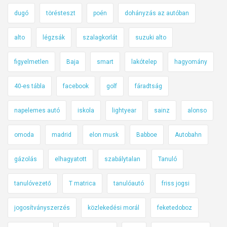
dugó
törésteszt
poén
dohányzás az autóban
alto
légzsák
szalagkorlát
suzuki alto
figyelmetlen
Baja
smart
lakótelep
hagyomány
40-es tábla
facebook
golf
fáradtság
napelemes autó
iskola
lightyear
sainz
alonso
omoda
madrid
elon musk
Babboe
Autobahn
gázolás
elhagyatott
szabálytalan
Tanuló
tanulóvezető
T matrica
tanulóautó
friss jogsi
jogosítványszerzés
közlekedési morál
feketedoboz