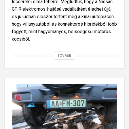
lecserélni sima fehérre. Megtudtuk, hogy a Nissan
GT-R elektromos-hajtású vadállatként éledhet újjá,
és júliusban először történt meg a kínai autópiacon,
hogy villanyautóból és konnektoros hibridekből több
fogyott, mint hagyományos, belsőégésű motoros
kocsiból.
Í
TOVÁBB
g
y
u
t
a
z
t
u
n