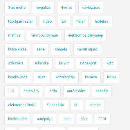
m
3-as metró
megállás
4-es út
sávlezárás
e
g
főpolgármester
videó
EU
tréler
hirdetés
k
é
matrica
mini countryman
elektromos bányagép
r
d
hülye kiírás
zene
Kanada
vasúti átjáró
e
z
szlovákia
Hollandia
kaiyun
avtoexport
kgfb
i
kerékbilincs
busz
közvilágítás
kamion
bicikli
e
r
112
terepjáró
járda
autóreklám
szabály
r
ő
elektromos bicikli
60-as tábla
M1
Nissan
l
a
közlekedés
autópálya
Lime
dízel
FEOL
z