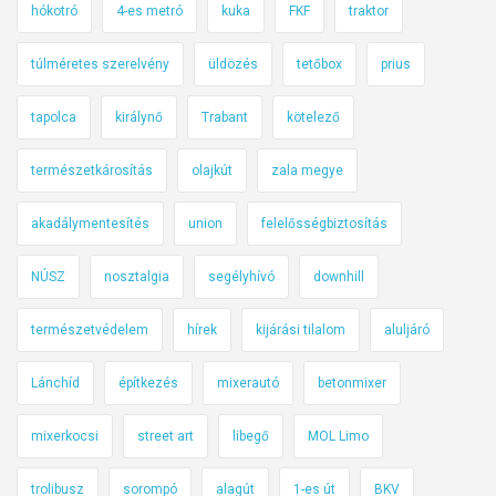
hókotró
4-es metró
kuka
FKF
traktor
d
r
túlméretes szerelvény
üldözés
tetőbox
prius
e
n
tapolca
királynő
Trabant
kötelező
d
s
természetkárosítás
olajkút
zala megye
z
akadálymentesítés
union
felelősségbiztosítás
á
m
NÚSZ
nosztalgia
segélyhívó
downhill
o
t
természetvédelem
hírek
kijárási tilalom
aluljáró
a
P
Lánchíd
építkezés
mixerautó
betonmixer
H
E
mixerkocsi
street art
libegő
MOL Limo
V
-
trolibusz
sorompó
alagút
1-es út
BKV