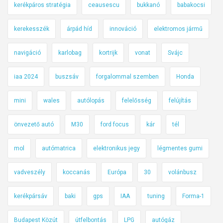
kerékpáros stratégia
ceausescu
bukkanó
babakocsi
kerekesszék
árpád híd
innováció
elektromos jármű
navigáció
karlobag
kortrijk
vonat
Svájc
iaa 2024
buszsáv
forgalommal szemben
Honda
mini
wales
autólopás
felelősség
felújítás
önvezető autó
M30
ford focus
kár
tél
mol
autómatrica
elektronikus jegy
légmentes gumi
vadveszély
koccanás
Európa
30
volánbusz
kerékpársáv
baki
gps
IAA
tuning
Forma-1
Budapest Közút
útfelbontás
LPG
autógáz