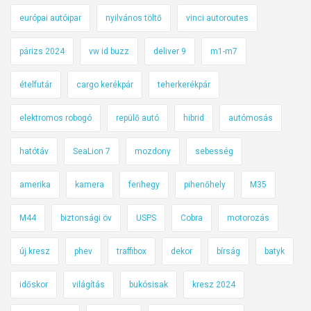
európai autóipar
nyilvános töltő
vinci autoroutes
párizs 2024
vw id buzz
deliver 9
m1-m7
ételfutár
cargo kerékpár
teherkerékpár
elektromos robogó
repülő autó
hibrid
autómosás
hatótáv
SeaLion 7
mozdony
sebesség
amerika
kamera
ferihegy
pihenőhely
M35
M44
biztonsági öv
USPS
Cobra
motorozás
új kresz
phev
traffibox
dekor
bírság
batyk
időskor
világítás
bukósisak
kresz 2024