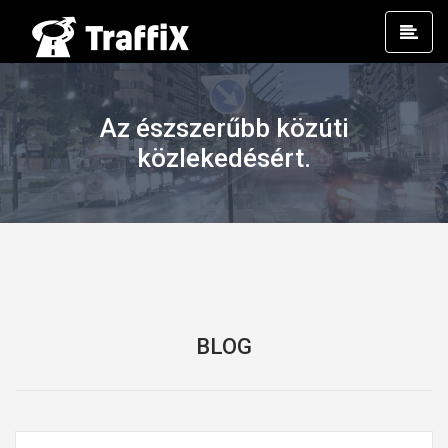
Prim
Men
Az észszerűbb közúti
közlekedésért.
BLOG