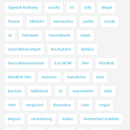
Egyesült Királyság
zacskó
hó
útdíj
állapot
Passat
lökhárító
karosszéria
javítás
rozsda
zil
halloween
használtautó
import
használtautó-import
kesztyűtartó
barkács
használtautó-vásárlás
Euro NCAP
felni
kifordított
kifordított felni
münchen
homokvihar
vihar
korrózió
kábítószer
20
utasvédelem
rádió
retró
hangszóró
klasszikus
Lada
zsiguli
belgium
várandósság
hólánc
fenntartható mobilitás