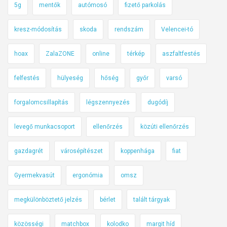
e
5g
mentők
autómosó
fizető parkolás
m
b
kresz-módosítás
skoda
rendszám
Velencei-tó
e
hoax
ZalaZONE
online
térkép
aszfaltfestés
r
e
felfestés
hülyeség
hőség
győr
varsó
k
e
forgalomcsillapítás
légszennyezés
dugódíj
t
i
levegő munkacsoport
ellenőrzés
közúti ellenőrzés
s
gazdagrét
városépítészet
koppenhága
fiat
Gyermekvasút
ergonómia
omsz
megkülönböztető jelzés
bérlet
talált tárgyak
közösségi
matchbox
kolodko
margit híd