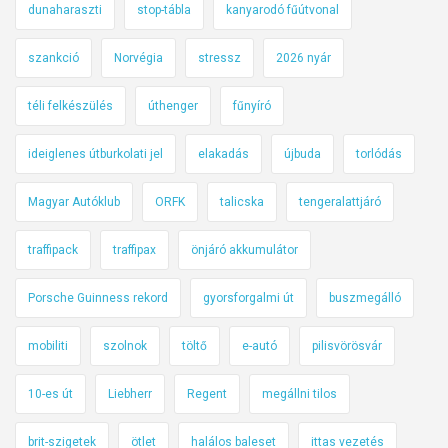
dunaharaszti
stop-tábla
kanyarodó fűútvonal
szankció
Norvégia
stressz
2026 nyár
téli felkészülés
úthenger
fűnyíró
ideiglenes útburkolati jel
elakadás
újbuda
torlódás
Magyar Autóklub
ORFK
talicska
tengeralattjáró
traffipack
traffipax
önjáró akkumulátor
Porsche Guinness rekord
gyorsforgalmi út
buszmegálló
mobiliti
szolnok
töltő
e-autó
pilisvörösvár
10-es út
Liebherr
Regent
megállni tilos
brit-szigetek
ötlet
halálos baleset
ittas vezetés