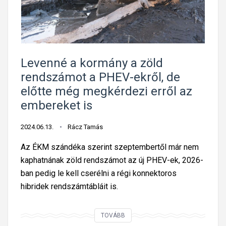
k
a
j
ö
v
Levenné a kormány a zöld
ő
rendszámot a PHEV-ekről, de
b
előtte még megkérdezi erről az
e
embereket is
a
m
2024.06.13.
Rácz Tamás
ú
l
Az ÉKM szándéka szerint szeptembertől már nem
t
kaphatnának zöld rendszámot az új PHEV-ek, 2026-
h
ban pedig le kell cserélni a régi konnektoros
é
hibridek rendszámtábláit is.
t
e
L
TOVÁBB
n