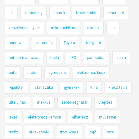
lidl
karácsony
homok
fekvőrendőr
teherautó
veszélyes helyzet
mikromobilitás
alkohol
bor
hannover
biztonság
Toyota
téli gumi
autonóm autózás
tesla
LED
párásodás
zebra
autó
motor
agresszió
elektromos busz
repülőtér
statisztika
gyerekek
Kína
kresz tábla
útfelújítás
maxxus
sebességhatár
útépítés
lakat
elektromos kamion
alkatrész
művészet
traffix
érdekesség
fizetőkapu
logó
vicc