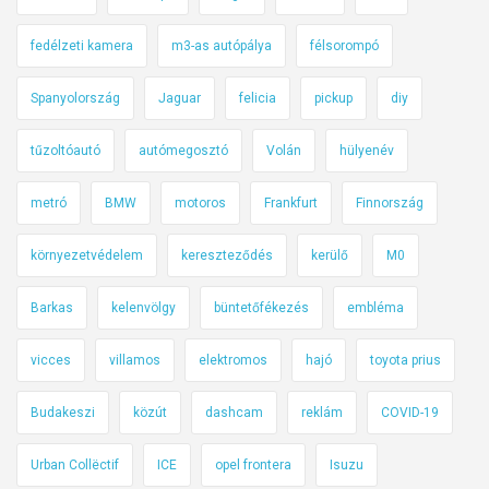
e
k
fedélzeti kamera
m3-as autópálya
félsorompó
r
Spanyolország
Jaguar
felicia
pickup
diy
ő
l
tűzoltóautó
autómegosztó
Volán
hülyenév
,
d
metró
BMW
motoros
Frankfurt
Finnország
e
e
környezetvédelem
kereszteződés
kerülő
M0
l
ő
Barkas
kelenvölgy
büntetőfékezés
embléma
t
t
vicces
villamos
elektromos
hajó
toyota prius
e
Budakeszi
közút
dashcam
reklám
COVID-19
m
é
Urban Collëctif
ICE
opel frontera
Isuzu
g