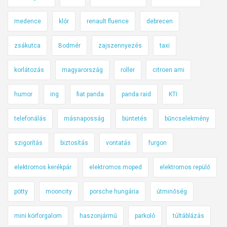
medence
klór
renault fluence
debrecen
zsákutca
Bodmér
zajszennyezés
taxi
korlátozás
magyarország
roller
citroen ami
humor
ing
fiat panda
panda raid
KTI
telefonálás
másnaposság
büntetés
bűncselekmény
szigorítás
biztosítás
vontatás
furgon
elektromos kerékpár
elektromos moped
elektromos repülő
pötty
mooncity
porsche hungária
útminőség
mini körforgalom
haszonjármű
parkoló
túltáblázás