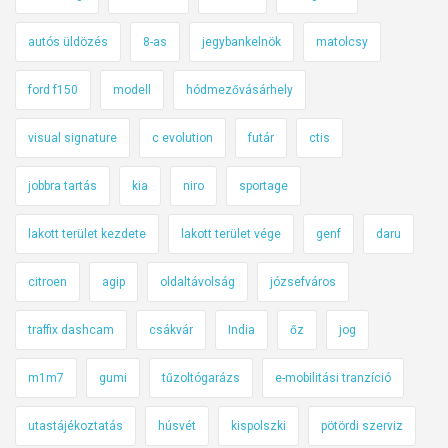
autós üldözés
8-as
jegybankelnök
matolcsy
ford f150
modell
hódmezővásárhely
visual signature
c evolution
futár
ctis
jobbra tartás
kia
niro
sportage
lakott terület kezdete
lakott terület vége
genf
daru
citroen
agip
oldaltávolság
józsefváros
traffix dashcam
csákvár
India
őz
jog
m1m7
gumi
tűzoltógarázs
e-mobilitási tranzíció
utastájékoztatás
húsvét
kispolszki
pötördi szerviz