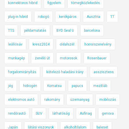
konnektoros hibrid
figyelem
tömegközlekedés
plug-in hibrid
robogó
kerékpáros
Ausztria
TT
TTS
példamutatás
BYD Seal U
barcelona
leállósáv
kresz2024
oldalszél
horrorszerelvény
munkagép
zenélő út
motorosok
Rosenbauer
forgalomirányítás
kötelező haladási irány
asszisztens
jég
hidrogén
Komatsu
papucs
mezítláb
elektromos autó
rakomány
üzemanyag
mobilozás
rendőrautó
SUV
láthatóság
Asfinag
genova
Japán
látási viszonyok
alkoholtilalom
baleset