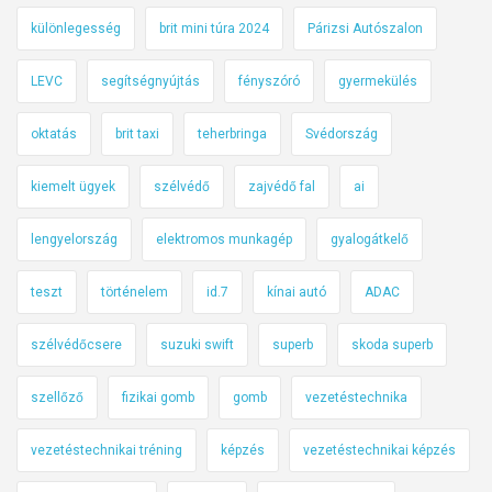
különlegesség
brit mini túra 2024
Párizsi Autószalon
LEVC
segítségnyújtás
fényszóró
gyermekülés
oktatás
brit taxi
teherbringa
Svédország
kiemelt ügyek
szélvédő
zajvédő fal
ai
lengyelország
elektromos munkagép
gyalogátkelő
teszt
történelem
id.7
kínai autó
ADAC
szélvédőcsere
suzuki swift
superb
skoda superb
szellőző
fizikai gomb
gomb
vezetéstechnika
vezetéstechnikai tréning
képzés
vezetéstechnikai képzés