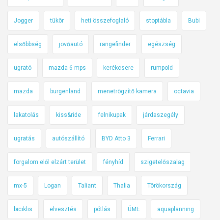
Jogger
tükör
heti összefoglaló
stoptábla
Bubi
elsőbbség
jövőautó
rangefinder
egészség
ugrató
mazda 6 mps
kerékcsere
rumpold
mazda
burgenland
menetrögzítő kamera
octavia
lakatolás
kiss&ride
felnikupak
járdaszegély
ugratás
autószállító
BYD Atto 3
Ferrari
forgalom elől elzárt terület
fényhíd
szigetelőszalag
mx-5
Logan
Taliant
Thalia
Törökország
biciklis
elvesztés
pótlás
ÚME
aquaplanning