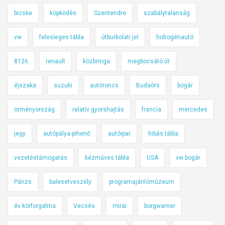
bicske
köpködés
Szentendre
szabálytalanság
vw
felesleges tábla
útburkolati jel
hidrogénautó
8126
renault
közbringa
megbocsátó út
éjszaka
suzuki
autóroncs
Budaörs
bogár
örményország
relatív gyorshajtás
francia
mercedes
jegy
autópálya-pihenő
autóipar
hibás tábla
vezetéstámogatás
kézműves tábla
USA
vw bogár
Párizs
balesetveszély
programajánlómúzeum
év körforgalma
Vecsés
mirai
borgwarner