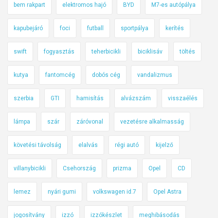
bem rakpart
elektromos hajó
BYD
M7-es autópálya
kapubejáró
foci
futball
sportpálya
kerítés
swift
fogyasztás
teherbicikli
biciklisáv
töltés
kutya
fantomcég
dobós cég
vandalizmus
szerbia
GTI
hamisítás
alvázszám
visszaélés
lámpa
szár
záróvonal
vezetésre alkalmasság
követési távolság
elalvás
régi autó
kijelző
villanybicikli
Csehország
prizma
Opel
CD
lemez
nyári gumi
volkswagen id.7
Opel Astra
jogosítvány
izzó
izzókészlet
meghibásodás