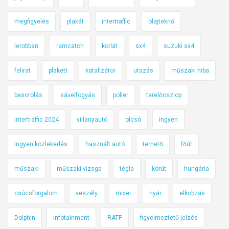
megfigyelés
plakát
intertraffic
olajteknő
lerobban
ramcatch
korlát
sx4
suzuki sx4
felirat
plakett
katalizátor
utazás
műszaki hiba
besorolás
sávelfogyás
poller
terelőoszlop
intertraffic 2024
villanyautó
olcsó
ingyen
ingyen közlekedés
használt autó
temető
főút
műszaki
műszaki vizsga
tégla
körút
hungária
csúcsforgalom
veszély
mixer
nyár
elkobzás
Dolphin
infotainment
RATP
figyelmeztető jelzés