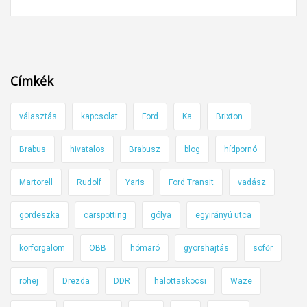
e
-
v
2
e
0
n
2
n
Címkék
4
é
.
a
választás
kapcsolat
Ford
Ka
Brixton
3
k
2
o
Brabus
hivatalos
Brabusz
blog
hídpornó
.
r
h
m
Martorell
Rudolf
Yaris
Ford Transit
vadász
é
á
t
n
gördeszka
carspotting
gólya
egyirányú utca
y
körforgalom
OBB
hómaró
gyorshajtás
sofőr
a
z
röhej
Drezda
DDR
halottaskocsi
Waze
ö
l