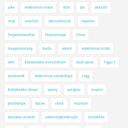
juke
elektromos motor
drón
lpö
akasztó
stop
utánfutó
abszurdisztán
napelem
forgalomlassítás
fénysorompó
Chery
levegőminőség
Berlin
rekord
elektromos tricikli
ékm
közlekedési minisztérium
lázár jános
Tiggo 7
autónevek
elektromos vontatóhajó
togg
közlekedési lámpa
xpeng
autópiac
znojmo
jelzőlámpa
lipcse
vasút
múzeum
éjszakai vezetés
sebességkorlátozás
útszűkítés