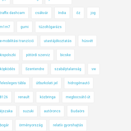
traffix dashcam
csákvár
India
őz
jog
m1m7
gumi
tűzoltógarázs
e-mobilitási tranzíció
utastájékoztatás
húsvét
kispolszki
pötördi szerviz
bicske
köpködés
Szentendre
szabálytalanság
vw
felesleges tábla
útburkolati jel
hidrogénautó
8126
renault
közbringa
megbocsátó út
éjszaka
suzuki
autóroncs
Budaörs
bogár
örményország
relatív gyorshajtás