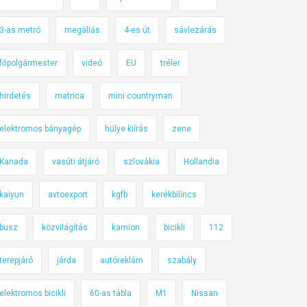
3-as metró
megállás
4-es út
sávlezárás
főpolgármester
videó
EU
tréler
hirdetés
matrica
mini countryman
elektromos bányagép
hülye kiírás
zene
Kanada
vasúti átjáró
szlovákia
Hollandia
kaiyun
avtoexport
kgfb
kerékbilincs
busz
közvilágítás
kamion
bicikli
112
terepjáró
járda
autóreklám
szabály
elektromos bicikli
60-as tábla
M1
Nissan