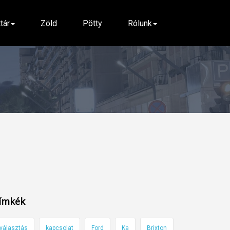
ttár
Zöld
Pötty
Rólunk
ímkék
választás
kapcsolat
Ford
Ka
Brixton