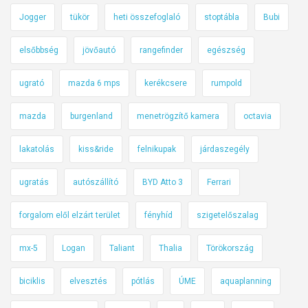
Jogger
tükör
heti összefoglaló
stoptábla
Bubi
elsőbbség
jövőautó
rangefinder
egészség
ugrató
mazda 6 mps
kerékcsere
rumpold
mazda
burgenland
menetrögzítő kamera
octavia
lakatolás
kiss&ride
felnikupak
járdaszegély
ugratás
autószállító
BYD Atto 3
Ferrari
forgalom elől elzárt terület
fényhíd
szigetelőszalag
mx-5
Logan
Taliant
Thalia
Törökország
biciklis
elvesztés
pótlás
ÚME
aquaplanning