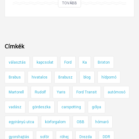
A
TOVÁBB
o
m
c
i
i
k
p
o
á
r
l
Címkék
n
y
e
a
választás
kapcsolat
Ford
Ka
Brixton
m
o
k
k
Brabus
hivatalos
Brabusz
blog
hídpornó
o
o
l
Martorell
Rudolf
Yaris
Ford Transit
autómosó
z
b
v
á
vadász
gördeszka
carspotting
gólya
á
s
r
egyirányú utca
körforgalom
OBB
hómaró
z
a
b
t
gyorshajtás
sofőr
röhej
Drezda
DDR