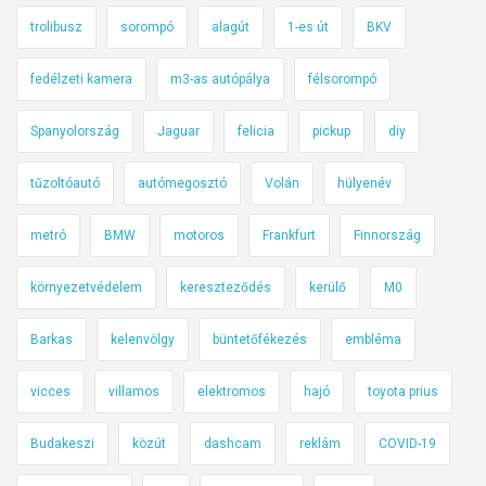
t
a
trolibusz
sorompó
alagút
1-es út
BKV
u
n
á
a
fedélzeti kamera
m3-as autópálya
félsorompó
c
k
i
Spanyolország
Jaguar
felicia
pickup
diy
e
ó
r
t
tűzoltóautó
autómegosztó
Volán
hülyenév
í
t
metró
BMW
motoros
Frankfurt
Finnország
é
s
környezetvédelem
kereszteződés
kerülő
M0
Barkas
kelenvölgy
büntetőfékezés
embléma
vicces
villamos
elektromos
hajó
toyota prius
Budakeszi
közút
dashcam
reklám
COVID-19