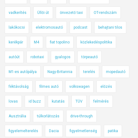
vadkerítés
Üllői út
önvezető taxi
OT-rendszám
lakókocsi
elektromosautó
podcast
behajtani tilos
kerékpár
M4
fiat topolino
közlekedéspolitika
autóút
robotaxi
gyalogos
törpeautó
M1-es autópálya
Nagy-Britannia
terelés
mopedautó
féktávolság
filmes autó
volkswagen
előzés
lovas
id buzz
kutatás
TÜV
felmérés
Ausztrália
túlkorlátozás
drive-through
figyelemelterelés
Dacia
figyelmetlenség
patika