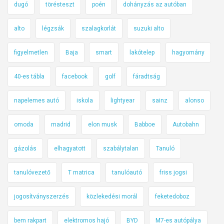
dugó
törésteszt
poén
dohányzás az autóban
alto
légzsák
szalagkorlát
suzuki alto
figyelmetlen
Baja
smart
lakótelep
hagyomány
40-es tábla
facebook
golf
fáradtság
napelemes autó
iskola
lightyear
sainz
alonso
omoda
madrid
elon musk
Babboe
Autobahn
gázolás
elhagyatott
szabálytalan
Tanuló
tanulóvezető
T matrica
tanulóautó
friss jogsi
jogosítványszerzés
közlekedési morál
feketedoboz
bem rakpart
elektromos hajó
BYD
M7-es autópálya