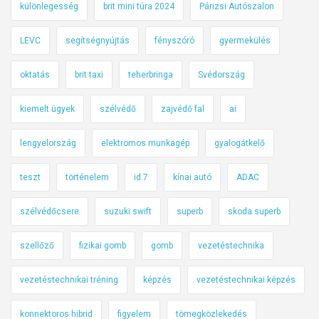
különlegesség
brit mini túra 2024
Párizsi Autószalon
LEVC
segítségnyújtás
fényszóró
gyermekülés
oktatás
brit taxi
teherbringa
Svédország
kiemelt ügyek
szélvédő
zajvédő fal
ai
lengyelország
elektromos munkagép
gyalogátkelő
teszt
történelem
id.7
kínai autó
ADAC
szélvédőcsere
suzuki swift
superb
skoda superb
szellőző
fizikai gomb
gomb
vezetéstechnika
vezetéstechnikai tréning
képzés
vezetéstechnikai képzés
konnektoros hibrid
figyelem
tömegközlekedés