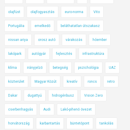
olajfüst
olajfogyasztás
euro-norma
Vito
Portugália
emelkedő
beláthatatlan útszakasz
nissan ariya
orosz autó
várakozás
hóember
lakópark
autógyár
fejlesztés
infrastruktúra
klíma
irányjelző
betegség
pszichológia
UAZ
közterület
Magyar Közút
kreatív
roncs
retro
Dakar
dugattyú
hidrogénbusz
Vision Zero
cserbenhagyás
Audi
Lakó-pihenő övezet
horvátország
karbantartás
büntetőpont
tankolás