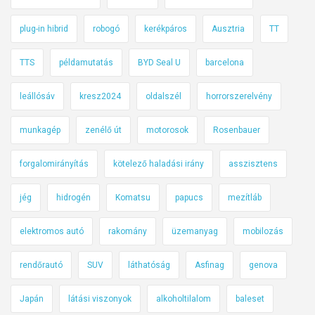
plug-in hibrid
robogó
kerékpáros
Ausztria
TT
TTS
példamutatás
BYD Seal U
barcelona
leállósáv
kresz2024
oldalszél
horrorszerelvény
munkagép
zenélő út
motorosok
Rosenbauer
forgalomirányítás
kötelező haladási irány
asszisztens
jég
hidrogén
Komatsu
papucs
mezítláb
elektromos autó
rakomány
üzemanyag
mobilozás
rendőrautó
SUV
láthatóság
Asfinag
genova
Japán
látási viszonyok
alkoholtilalom
baleset