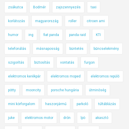
zsákutca
Bodmér
zajszennyezés
taxi
korlátozás
magyarország
roller
citroen ami
humor
ing
fiat panda
panda raid
KTI
telefonálás
másnaposság
büntetés
bűncselekmény
szigorítás
biztosítás
vontatás
furgon
elektromos kerékpár
elektromos moped
elektromos repülő
pötty
mooncity
porsche hungária
útminőség
mini körforgalom
haszonjármű
parkoló
túltáblázás
juke
elektromos motor
drón
lpö
akasztó