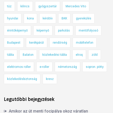
tűz
kilincs
gyógyszertár
Mercedes Vito
hyundai
kona
kérdőív
BKK
gyerekülés
érintőképernyő
képernyő
parkolás
mentőfolyosó
Budapest
kerékpárút
rendőrség
mobiltelefon
tábla
Balaton
közlekedési tábla
elroq
zöld
elektromos roller
e-roller
németország
sopron. pötty
közlekedésbiztonság
kresz
Legutóbbi bejegyzések
Amikor az út menti focipálya okoz váratlan