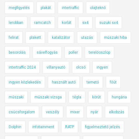
megfigyelés
plakát
intertraffic
olajteknő
lerobban
ramcatch
korlát
sx4
suzuki sx4
felirat
plakett
katalizátor
utazás
műszaki hiba
besorolás
sávelfogyás
poller
terelőoszlop
intertraffic 2024
villanyautó
olcsó
ingyen
ingyen közlekedés
használt autó
temető
főút
műszaki
műszaki vizsga
tégla
körút
hungária
csúcsforgalom
veszély
mixer
nyár
elkobzás
Dolphin
infotainment
RATP
figyelmeztető jelzés