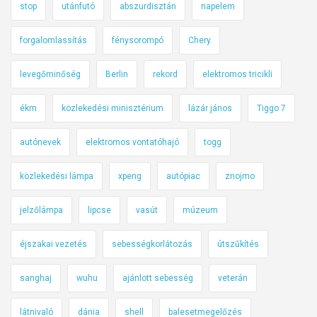
stop
utánfutó
abszurdisztán
napelem
forgalomlassítás
fénysorompó
Chery
levegőminőség
Berlin
rekord
elektromos tricikli
ékm
közlekedési minisztérium
lázár jános
Tiggo 7
autónevek
elektromos vontatóhajó
togg
közlekedési lámpa
xpeng
autópiac
znojmo
jelzőlámpa
lipcse
vasút
múzeum
éjszakai vezetés
sebességkorlátozás
útszűkítés
sanghaj
wuhu
ajánlott sebesség
veterán
látnivaló
dánia
shell
balesetmegelőzés