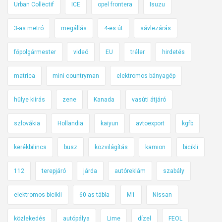
Urban Collëctif
ICE
opel frontera
Isuzu
3-as metró
megállás
4-es út
sávlezárás
főpolgármester
videó
EU
tréler
hirdetés
matrica
mini countryman
elektromos bányagép
hülye kiírás
zene
Kanada
vasúti átjáró
szlovákia
Hollandia
kaiyun
avtoexport
kgfb
kerékbilincs
busz
közvilágítás
kamion
bicikli
112
terepjáró
járda
autóreklám
szabály
elektromos bicikli
60-as tábla
M1
Nissan
közlekedés
autópálya
Lime
dízel
FEOL