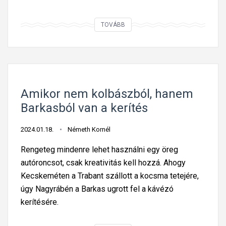
A
TOVÁBB
m
i
k
o
r
Amikor nem kolbászból, hanem
a
Barkasból van a kerítés
z
ú
2024.01.18.
Németh Kornél
t
Rengeteg mindenre lehet használni egy öreg
m
autóroncsot, csak kreativitás kell hozzá. Ahogy
e
Kecskeméten a Trabant szállott a kocsma tetejére,
n
úgy Nagyrábén a Barkas ugrott fel a kávézó
t
kerítésére.
i
f