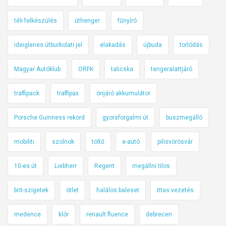
téli felkészülés
úthenger
fűnyíró
ideiglenes útburkolati jel
elakadás
újbuda
torlódás
Magyar Autóklub
ORFK
talicska
tengeralattjáró
traffipack
traffipax
önjáró akkumulátor
Porsche Guinness rekord
gyorsforgalmi út
buszmegálló
mobiliti
szolnok
töltő
e-autó
pilisvörösvár
10-es út
Liebherr
Regent
megállni tilos
brit-szigetek
ötlet
halálos baleset
ittas vezetés
medence
klór
renault fluence
debrecen