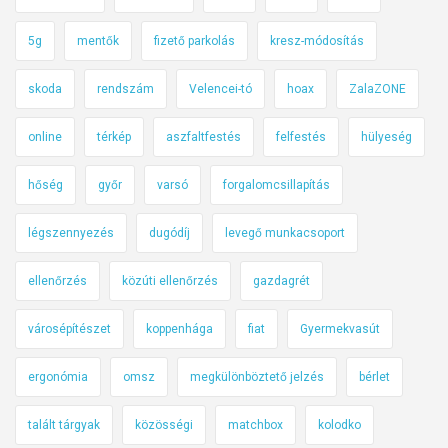
5g
mentők
fizető parkolás
kresz-módosítás
skoda
rendszám
Velencei-tó
hoax
ZalaZONE
online
térkép
aszfaltfestés
felfestés
hülyeség
hőség
győr
varsó
forgalomcsillapítás
légszennyezés
dugódíj
levegő munkacsoport
ellenőrzés
közúti ellenőrzés
gazdagrét
városépítészet
koppenhága
fiat
Gyermekvasút
ergonómia
omsz
megkülönböztető jelzés
bérlet
talált tárgyak
közösségi
matchbox
kolodko