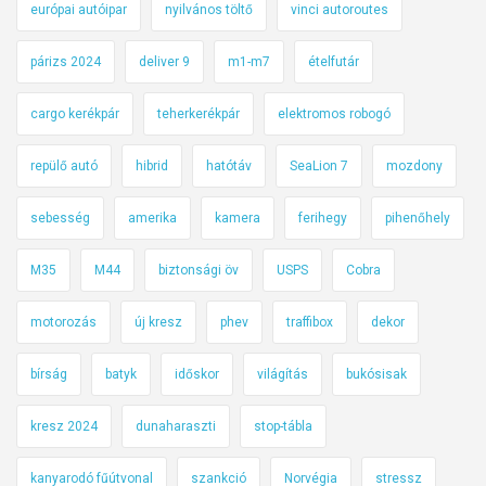
európai autóipar
nyilvános töltő
vinci autoroutes
párizs 2024
deliver 9
m1-m7
ételfutár
cargo kerékpár
teherkerékpár
elektromos robogó
repülő autó
hibrid
hatótáv
SeaLion 7
mozdony
sebesség
amerika
kamera
ferihegy
pihenőhely
M35
M44
biztonsági öv
USPS
Cobra
motorozás
új kresz
phev
traffibox
dekor
bírság
batyk
időskor
világítás
bukósisak
kresz 2024
dunaharaszti
stop-tábla
kanyarodó fűútvonal
szankció
Norvégia
stressz