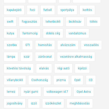
kapubejáró
foci
futball
sportpálya
kerítés
swift
fogyasztás
teherbicikli
biciklisáv
töltés
kutya
fantomcég
dobós cég
vandalizmus
szerbia
GTI
hamisítás
alvázszám
visszaélés
lámpa
szár
záróvonal
vezetésre alkalmasság
követési távolság
elalvás
régi autó
kijelző
villanybicikli
Csehország
prizma
Opel
CD
lemez
nyári gumi
volkswagen id.7
Opel Astra
jogosítvány
izzó
izzókészlet
meghibásodás