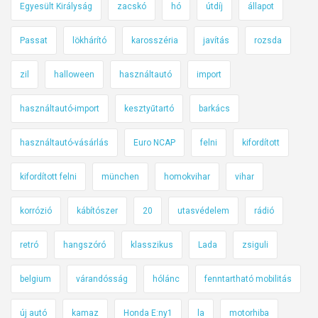
Egyesült Királyság
zacskó
hó
útdíj
állapot
Passat
lökhárító
karosszéria
javítás
rozsda
zil
halloween
használtautó
import
használtautó-import
kesztyűtartó
barkács
használtautó-vásárlás
Euro NCAP
felni
kifordított
kifordított felni
münchen
homokvihar
vihar
korrózió
kábítószer
20
utasvédelem
rádió
retró
hangszóró
klasszikus
Lada
zsiguli
belgium
várandósság
hólánc
fenntartható mobilitás
új autó
kamaz
Honda E:ny1
la
motorhiba