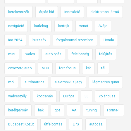
kerekesszék
árpád híd
innováció
elektromos jármű
navigáció
karlobag
kortrijk
vonat
Svájc
iaa 2024
buszsáv
forgalommal szemben
Honda
mini
wales
autólopás
felelősség
felújítás
önvezető autó
M30
ford focus
kár
tél
mol
autómatrica
elektronikus jegy
légmentes gumi
vadveszély
koccanás
Európa
30
volánbusz
kerékpársáv
baki
gps
IAA
tuning
Forma-1
Budapest Közút
útfelbontás
LPG
autógáz