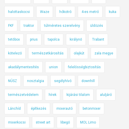
ó
l
l
a
halottaskocsi
Waze
hókotró
4-es metró
kuka
,
n
h
k
FKF
traktor
túlméretes szerelvény
üldözés
a
ö
n
tetőbox
prius
tapolca
királynő
z
Trabant
e
l
m
kötelező
természetkárosítás
olajkút
zala megye
e
B
k
akadálymentesítés
union
felelősségbiztosítás
a
e
r
d
NÚSZ
nosztalgia
segélyhívó
downhill
k
é
a
s
természetvédelem
hírek
kijárási tilalom
aluljáró
s
i
b
s
Lánchíd
építkezés
mixerautó
betonmixer
ó
z
l
i
mixerkocsi
street art
libegő
MOL Limo
v