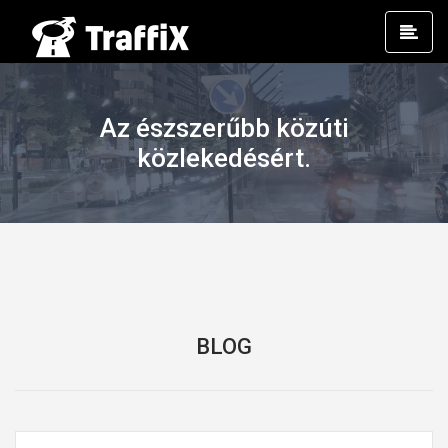
Prim
Men
Az észszerűbb közúti
közlekedésért.
BLOG