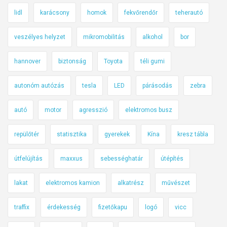
lidl
karácsony
homok
fekvőrendőr
teherautó
veszélyes helyzet
mikromobilitás
alkohol
bor
hannover
biztonság
Toyota
téli gumi
autonóm autózás
tesla
LED
párásodás
zebra
autó
motor
agresszió
elektromos busz
repülőtér
statisztika
gyerekek
Kína
kresz tábla
útfelújítás
maxxus
sebességhatár
útépítés
lakat
elektromos kamion
alkatrész
művészet
traffix
érdekesség
fizetőkapu
logó
vicc