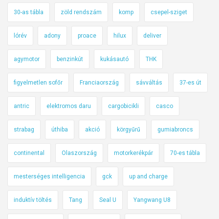
30-as tábla
zöld rendszám
komp
csepel-sziget
lórév
adony
proace
hilux
deliver
agymotor
benzinkút
kukásautó
THK
figyelmetlen sofőr
Franciaország
sávváltás
37-es út
antric
elektromos daru
cargobicikli
casco
strabag
úthiba
akció
körgyűrű
gumiabroncs
continental
Olaszország
motorkerékpár
70-es tábla
mesterséges intelligencia
gck
up and charge
induktív töltés
Tang
Seal U
Yangwang U8