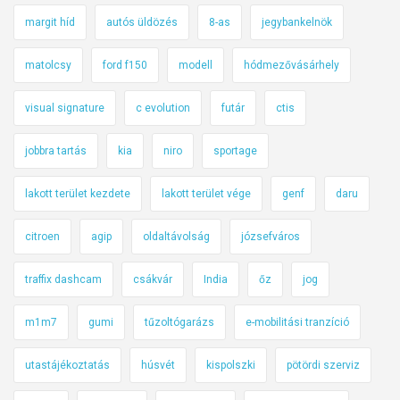
margit híd
autós üldözés
8-as
jegybankelnök
matolcsy
ford f150
modell
hódmezővásárhely
visual signature
c evolution
futár
ctis
jobbra tartás
kia
niro
sportage
lakott terület kezdete
lakott terület vége
genf
daru
citroen
agip
oldaltávolság
józsefváros
traffix dashcam
csákvár
India
őz
jog
m1m7
gumi
tűzoltógarázs
e-mobilitási tranzíció
utastájékoztatás
húsvét
kispolszki
pötördi szerviz