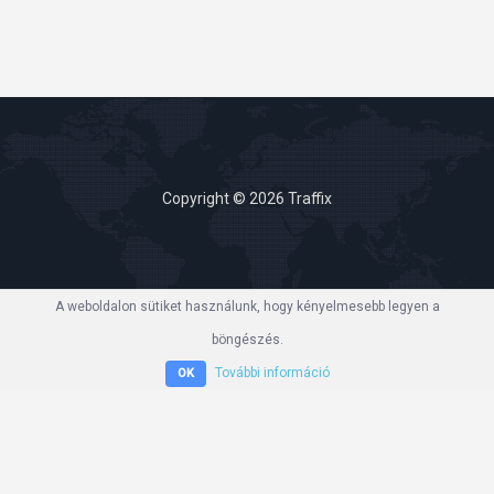
á
z
a
t
o
t
j
Copyright © 2026 Traffix
e
l
e
A weboldalon sütiket használunk, hogy kényelmesebb legyen a
n
böngészés.
t
h
További információ
OK
e
t
a
z