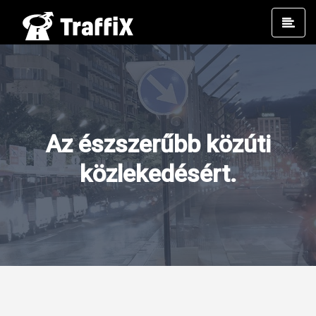
Prim
Men
Az észszerűbb közúti
közlekedésért.