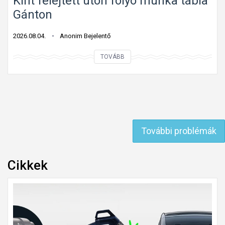
Kint felejtett úton folyó munka tábla
Gánton
2026.08.04.
Anonim Bejelentő
K
TOVÁBB
i
n
t
f
e
További problémák
l
e
j
Cikkek
t
e
t
t