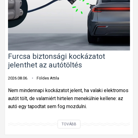
ú
t
o
n
f
o
l
Furcsa biztonsági kockázatot
y
jelenthet az autótöltés
ó
m
2026.08.06.
Földes Attila
u
n
Nem mindennapi kockázatot jelent, ha valaki elektromos
k
autót tölt, de valamiért hirtelen menekülnie kellene: az
a
autó egy tapodtat sem fog mozdulni.
t
á
F
TOVÁBB
b
u
l