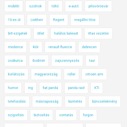
mobiliti
szolnok
töltő
e-autó
pilisvörösvár
10-es út
Liebherr
Regent
megállni tilos
brit-szigetek
ötlet
halálos baleset
ittas vezetés
medence
klór
renault fluence
debrecen
zsákutca
Bodmér
zajszennyezés
taxi
korlátozás
magyarország
roller
citroen ami
humor
ing
fiat panda
panda raid
KTI
telefonálás
másnaposság
büntetés
bűncselekmény
szigorítás
biztosítás
vontatás
furgon