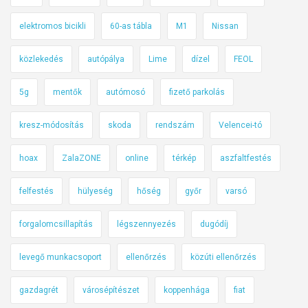
S
elektromos bicikli
60-as tábla
M1
Nissan
z
e
közlekedés
autópálya
Lime
dízel
FEOL
r
i
5g
mentők
autómosó
fizető parkolás
n
t
kresz-módosítás
skoda
rendszám
Velencei-tó
ü
hoax
ZalaZONE
online
térkép
aszfaltfestés
n
k
felfestés
hülyeség
hőség
győr
varsó
k
i
forgalomcsillapítás
légszennyezés
dugódíj
t
a
levegő munkacsoport
ellenőrzés
közúti ellenőrzés
l
á
gazdagrét
városépítészet
koppenhága
fiat
l