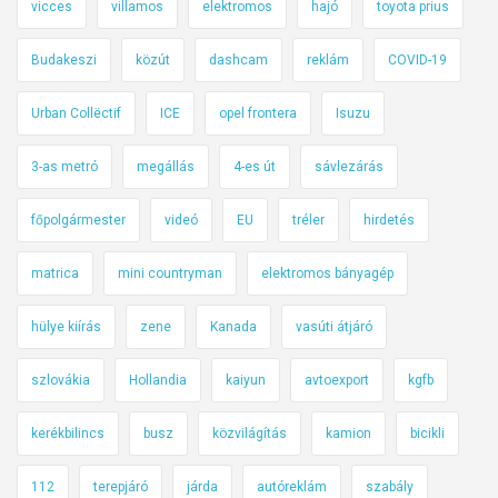
a
vicces
villamos
elektromos
hajó
toyota prius
u
Budakeszi
közút
dashcam
reklám
COVID-19
t
ó
Urban Collëctif
ICE
opel frontera
Isuzu
-
t
3-as metró
megállás
4-es út
sávlezárás
ö
l
főpolgármester
videó
EU
tréler
hirdetés
t
ő
matrica
mini countryman
elektromos bányagép
á
l
hülye kiírás
zene
Kanada
vasúti átjáró
l
o
szlovákia
Hollandia
kaiyun
avtoexport
kgfb
m
kerékbilincs
busz
közvilágítás
kamion
bicikli
á
s
112
terepjáró
járda
autóreklám
szabály
.