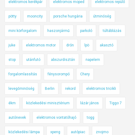
elektromos kerékpár
elektromos moped
elektromos repülő
pötty
mooncity
porsche hungária
útminőség
mini körforgalom
haszonjármű
parkoló
túltáblázás
juke
elektromos motor
drón
lpö
akasztó
stop
utánfutó
abszurdisztán
napelem
forgalomlassítás
fénysorompó
Chery
levegőminőség
Berlin
rekord
elektromos tricikli
ékm
közlekedési minisztérium
lázár jános
Tiggo 7
autónevek
elektromos vontatóhajó
togg
közlekedési lámpa
xpeng
autópiac
znojmo