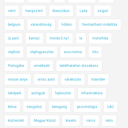
retró
hangszóró
klasszikus
Lada
zsiguli
belgium
várandósság
hólánc
fenntartható mobilitás
új autó
kamaz
Honda E:ny1
la
motorhiba
olajfüst
olajfogyasztás
euro-norma
Vito
Portugália
emelkedő
beláthatatlan útszakasz
nissan ariya
orosz autó
várakozás
hóember
lakópark
autógyár
fejlesztés
infrastruktúra
klíma
irányjelző
betegség
pszichológia
UAZ
közterület
Magyar Közút
kreatív
roncs
retro