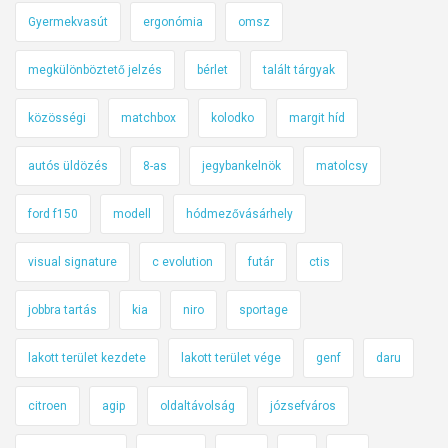
o
Gyermekvasút
ergonómia
omsz
d
,
megkülönböztető jelzés
bérlet
talált tárgyak
m
közösségi
matchbox
kolodko
margit híd
e
l
autós üldözés
8-as
jegybankelnök
matolcsy
y
i
ford f150
modell
hódmezővásárhely
k
i
visual signature
c evolution
futár
ctis
r
á
jobbra tartás
kia
niro
sportage
n
y
lakott terület kezdete
lakott terület vége
genf
daru
b
citroen
agip
oldaltávolság
józsefváros
a
n