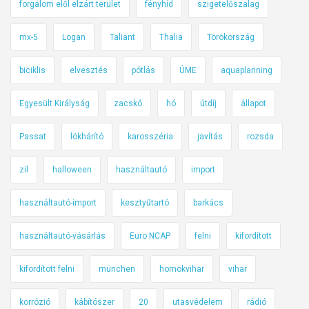
forgalom elől elzárt terület
fényhíd
szigetelőszalag
mx-5
Logan
Taliant
Thalia
Törökország
biciklis
elvesztés
pótlás
ÚME
aquaplanning
Egyesült Királyság
zacskó
hó
útdíj
állapot
Passat
lökhárító
karosszéria
javítás
rozsda
zil
halloween
használtautó
import
használtautó-import
kesztyűtartó
barkács
használtautó-vásárlás
Euro NCAP
felni
kifordított
kifordított felni
münchen
homokvihar
vihar
korrózió
kábítószer
20
utasvédelem
rádió