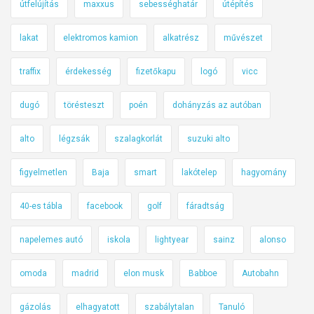
útfelújítás
maxxus
sebességhatár
útépítés
lakat
elektromos kamion
alkatrész
művészet
traffix
érdekesség
fizetőkapu
logó
vicc
dugó
törésteszt
poén
dohányzás az autóban
alto
légzsák
szalagkorlát
suzuki alto
figyelmetlen
Baja
smart
lakótelep
hagyomány
40-es tábla
facebook
golf
fáradtság
napelemes autó
iskola
lightyear
sainz
alonso
omoda
madrid
elon musk
Babboe
Autobahn
gázolás
elhagyatott
szabálytalan
Tanuló