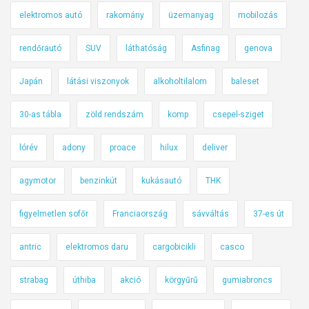
elektromos autó
rakomány
üzemanyag
mobilozás
rendőrautó
SUV
láthatóság
Asfinag
genova
Japán
látási viszonyok
alkoholtilalom
baleset
30-as tábla
zöld rendszám
komp
csepel-sziget
lórév
adony
proace
hilux
deliver
agymotor
benzinkút
kukásautó
THK
figyelmetlen sofőr
Franciaország
sávváltás
37-es út
antric
elektromos daru
cargobicikli
casco
strabag
úthiba
akció
körgyűrű
gumiabroncs