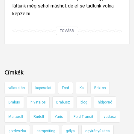
láttunk még sehol máshol, de el se tudtunk volna
képzelni.
4
TOVÁBB
5
0
k
i
l
Címkék
o
m
választás
kapcsolat
Ford
Ka
Brixton
é
t
Brabus
hivatalos
Brabusz
blog
hídpornó
e
r
Martorell
Rudolf
Yaris
Ford Transit
vadász
r
e
gördeszka
carspotting
gólya
egyirányú utca