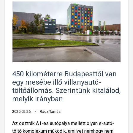
450 kilométerre Budapesttől van
egy mesébe illő villanyautó-
töltőállomás. Szerintünk kitalálod,
melyik irányban
2025.02.26.
Rácz Tamás
Az osztrák A1-es autópálya mellett olyan e-autó-
töltő komplexum működik, amilyet nemhogy nem