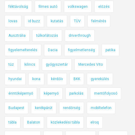
féktávolság
filmes autó
volkswagen
előzés
lovas
id buzz
kutatás
TÜV
felmérés
Ausztrália
túlkorlátozás
drive-through
figyelemelterelés
Dacia
figyelmetlenség
patika
tűz
kilincs
gyógyszertár
Mercedes Vito
hyundai
kona
kérdőív
BKK
gyerekülés
érintőképernyő
képernyő
parkolás
mentőfolyosó
Budapest
kerékpárút
rendőrség
mobiltelefon
tábla
Balaton
közlekedési tábla
elroq