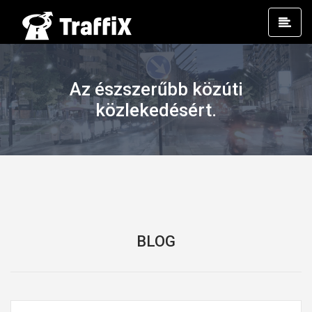
Prim
Men
Az észszerűbb közúti
közlekedésért.
BLOG