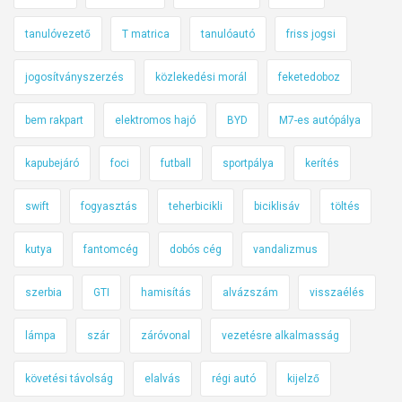
tanulóvezető
T matrica
tanulóautó
friss jogsi
jogosítványszerzés
közlekedési morál
feketedoboz
bem rakpart
elektromos hajó
BYD
M7-es autópálya
kapubejáró
foci
futball
sportpálya
kerítés
swift
fogyasztás
teherbicikli
biciklisáv
töltés
kutya
fantomcég
dobós cég
vandalizmus
szerbia
GTI
hamisítás
alvázszám
visszaélés
lámpa
szár
záróvonal
vezetésre alkalmasság
követési távolság
elalvás
régi autó
kijelző