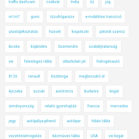
traffix dashcam
csákvár
India
őz
jog
m1m7
gumi
tűzoltógarázs
e-mobilitási tranzíció
utastájékoztatás
húsvét
kispolszki
pötördi szerviz
bicske
köpködés
Szentendre
szabálytalanság
vw
felesleges tábla
útburkolati jel
hidrogénautó
8126
renault
közbringa
megbocsátó út
éjszaka
suzuki
autóroncs
Budaörs
bogár
örményország
relatív gyorshajtás
francia
mercedes
jegy
autópálya-pihenő
autóipar
hibás tábla
vezetéstámogatás
kézműves tábla
USA
vw bogár