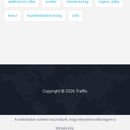
elektromos roller
e-roller
németország
sopron. pötty
kresz
közlekedésbiztonság
zöld
Copyright © 2026 Traffix
A weboldalon sütiket használunk, hogy kényelmesebb legyen a
böngészés.