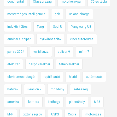
continental
Olaszország
motorkerékpár
70-es tábla
mesterséges intelligencia
gck
up and charge
induktív töltés
Tang
Seal U
Yangwang U8
európai autóipar
nyilvános töltő
vinci autoroutes
párizs 2024
vw id buzz
deliver 9
m1-m7
ételfutár
cargo kerékpár
teherkerékpár
elektromos robogó
repülő autó
hibrid
autómosás
hatótáv
SeaLion 7
mozdony
sebesség
amerika
kamera
ferihegy
pihenőhely
M35
M44
biztonsági öv
USPS
Cobra
motorozás