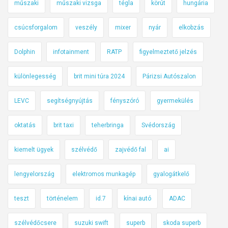
műszaki
műszaki vizsga
tégla
körút
hungária
csúcsforgalom
veszély
mixer
nyár
elkobzás
Dolphin
infotainment
RATP
figyelmeztető jelzés
különlegesség
brit mini túra 2024
Párizsi Autószalon
LEVC
segítségnyújtás
fényszóró
gyermekülés
oktatás
brit taxi
teherbringa
Svédország
kiemelt ügyek
szélvédő
zajvédő fal
ai
lengyelország
elektromos munkagép
gyalogátkelő
teszt
történelem
id.7
kínai autó
ADAC
szélvédőcsere
suzuki swift
superb
skoda superb