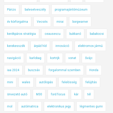
Párizs
balesetveszély
programajánlómúzeum
év körforgalma
Vecsés
mirai
borgwarner
kerékpáros stratégia
ceausescu
bukkanó
babakocsi
kerekesszék
árpád híd
innováció
elektromos jármű
navigáció
karlobag
kortrijk
vonat
Svájc
iaa 2024
buszsáv
forgalommal szemben
Honda
mini
wales
autólopás
felelősség
felújítás
önvezető autó
M30
ford focus
kár
tél
mol
autómatrica
elektronikus jegy
légmentes gumi