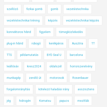
szellőző
fizikai gomb
gomb
vezetéstechnika
vezetéstechnikai tréning
képzés
vezetéstechnikai képzés
konnektoros hibrid
figyelem
tömegközlekedés
plug-in hibrid
robogó
kerékpáros
Ausztria
TT
TTS
példamutatás
BYD Seal U
barcelona
leállósáv
kresz2024
oldalszél
horrorszerelvény
munkagép
zenélő út
motorosok
Rosenbauer
forgalomirányítás
kötelező haladási irány
asszisztens
jég
hidrogén
Komatsu
papucs
mezítláb