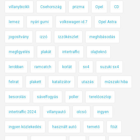
villanybicikli
Csehország
prizma
Opel
CD
lemez
nyári gumi
volkswagen id.7
Opel Astra
jogosítvány
izzó
izzókészlet
meghibásodás
megfigyelés
plakát
intertraffic
olajteknő
lerobban
ramcatch
korlát
sx4
suzuki sx4
felirat
plakett
katalizátor
utazás
műszaki hiba
besorolás
sávelfogyás
poller
terelőoszlop
intertraffic 2024
villanyautó
olcsó
ingyen
ingyen közlekedés
használt autó
temető
főút