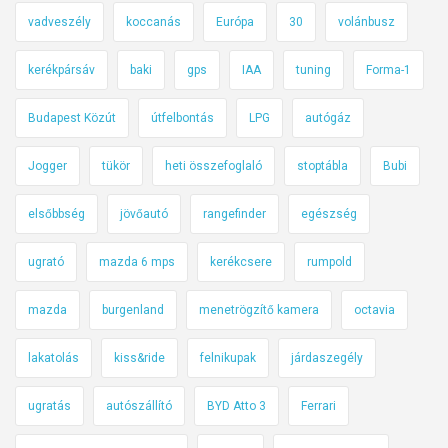
vadveszély
koccanás
Európa
30
volánbusz
kerékpársáv
baki
gps
IAA
tuning
Forma-1
Budapest Közút
útfelbontás
LPG
autógáz
Jogger
tükör
heti összefoglaló
stoptábla
Bubi
elsőbbség
jövőautó
rangefinder
egészség
ugrató
mazda 6 mps
kerékcsere
rumpold
mazda
burgenland
menetrögzítő kamera
octavia
lakatolás
kiss&ride
felnikupak
járdaszegély
ugratás
autószállító
BYD Atto 3
Ferrari