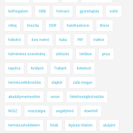
B
körforgalom
OBB
hómaró
gyorshajtás
sofőr
u
d
röhej
Drezda
DDR
halottaskocsi
Waze
a
p
hókotró
4-es metró
kuka
FKF
traktor
e
s
túlméretes szerelvény
üldözés
tetőbox
prius
t
t
tapolca
királynő
Trabant
kötelező
ő
l
természetkárosítás
olajkút
zala megye
v
akadálymentesítés
union
felelősségbiztosítás
a
n
NÚSZ
nosztalgia
segélyhívó
downhill
e
g
természetvédelem
hírek
kijárási tilalom
aluljáró
y