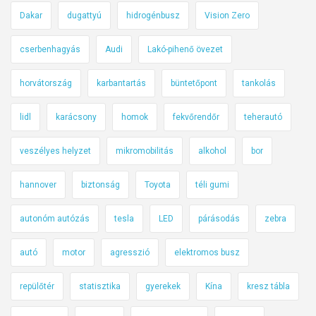
Dakar
dugattyú
hidrogénbusz
Vision Zero
cserbenhagyás
Audi
Lakó-pihenő övezet
horvátország
karbantartás
büntetőpont
tankolás
lidl
karácsony
homok
fekvőrendőr
teherautó
veszélyes helyzet
mikromobilitás
alkohol
bor
hannover
biztonság
Toyota
téli gumi
autonóm autózás
tesla
LED
párásodás
zebra
autó
motor
agresszió
elektromos busz
repülőtér
statisztika
gyerekek
Kína
kresz tábla