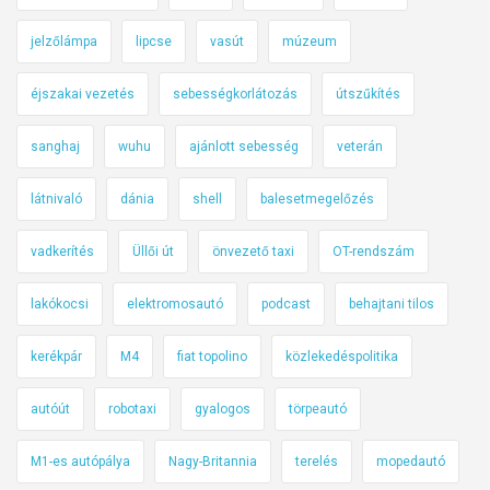
jelzőlámpa
lipcse
vasút
múzeum
éjszakai vezetés
sebességkorlátozás
útszűkítés
sanghaj
wuhu
ajánlott sebesség
veterán
látnivaló
dánia
shell
balesetmegelőzés
vadkerítés
Üllői út
önvezető taxi
OT-rendszám
lakókocsi
elektromosautó
podcast
behajtani tilos
kerékpár
M4
fiat topolino
közlekedéspolitika
autóút
robotaxi
gyalogos
törpeautó
M1-es autópálya
Nagy-Britannia
terelés
mopedautó