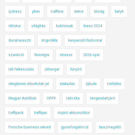
új kresz
phev
traffibox
dekor
bírság
batyk
időskor
világítás
bukósisak
kresz 2024
dunaharaszti
stop-tábla
kanyarodó fűútvonal
szankció
Norvégia
stressz
2026 nyár
téli felkészülés
úthenger
fűnyíró
ideiglenes útburkolati jel
elakadás
újbuda
torlódás
Magyar Autóklub
ORFK
talicska
tengeralattjáró
traffipack
traffipax
önjáró akkumulátor
Porsche Guinness rekord
gyorsforgalmi út
buszmegálló