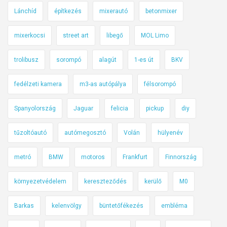
m
Lánchíd
építkezés
mixerautó
betonmixer
e
s
mixerkocsi
street art
libegő
MOL Limo
é
b
trolibusz
sorompó
alagút
1-es út
BKV
e
i
fedélzeti kamera
m3-as autópálya
félsorompó
l
Spanyolország
Jaguar
felicia
pickup
diy
l
ő
tűzoltóautó
autómegosztó
Volán
hülyenév
v
i
metró
BMW
motoros
Frankfurt
Finnország
l
l
környezetvédelem
kereszteződés
kerülő
M0
a
n
Barkas
kelenvölgy
büntetőfékezés
embléma
y