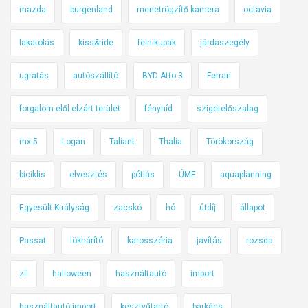
mazda
burgenland
menetrögzítő kamera
octavia
lakatolás
kiss&ride
felnikupak
járdaszegély
ugratás
autószállító
BYD Atto 3
Ferrari
forgalom elől elzárt terület
fényhíd
szigetelőszalag
mx-5
Logan
Taliant
Thalia
Törökország
biciklis
elvesztés
pótlás
ÚME
aquaplanning
Egyesült Királyság
zacskó
hó
útdíj
állapot
Passat
lökhárító
karosszéria
javítás
rozsda
zil
halloween
használtautó
import
használtautó-import
kesztyűtartó
barkács