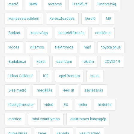
o
metró
BMW
motoros
Frankfurt
Finnország
n
d
környezetvédelem
kereszteződés
kerülő
M0
j
u
Barkas
kelenvölgy
büntetőfékezés
embléma
k
c
vicces
villamos
elektromos
hajó
toyota prius
s
Budakeszi
közút
dashcam
reklám
COVID-19
a
k
Urban Collëctif
ICE
opel frontera
Isuzu
e
z
3-as metró
megállás
4-es út
sávlezárás
a
z
főpolgármester
videó
EU
tréler
hirdetés
e
g
matrica
mini countryman
elektromos bányagép
y
,
hülye kiírás
zene
Kanada
vasúti átjáró