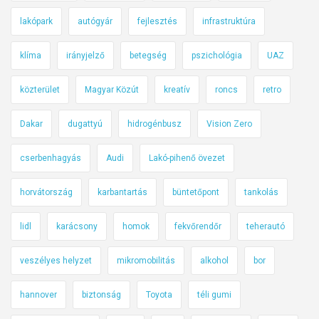
lakópark
autógyár
fejlesztés
infrastruktúra
klíma
irányjelző
betegség
pszichológia
UAZ
közterület
Magyar Közút
kreatív
roncs
retro
Dakar
dugattyú
hidrogénbusz
Vision Zero
cserbenhagyás
Audi
Lakó-pihenő övezet
horvátország
karbantartás
büntetőpont
tankolás
lidl
karácsony
homok
fekvőrendőr
teherautó
veszélyes helyzet
mikromobilitás
alkohol
bor
hannover
biztonság
Toyota
téli gumi