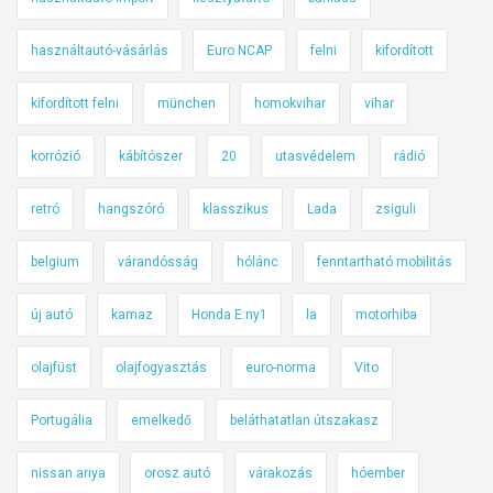
használtautó-vásárlás
Euro NCAP
felni
kifordított
kifordított felni
münchen
homokvihar
vihar
korrózió
kábítószer
20
utasvédelem
rádió
retró
hangszóró
klasszikus
Lada
zsiguli
belgium
várandósság
hólánc
fenntartható mobilitás
új autó
kamaz
Honda E:ny1
la
motorhiba
olajfüst
olajfogyasztás
euro-norma
Vito
Portugália
emelkedő
beláthatatlan útszakasz
nissan ariya
orosz autó
várakozás
hóember