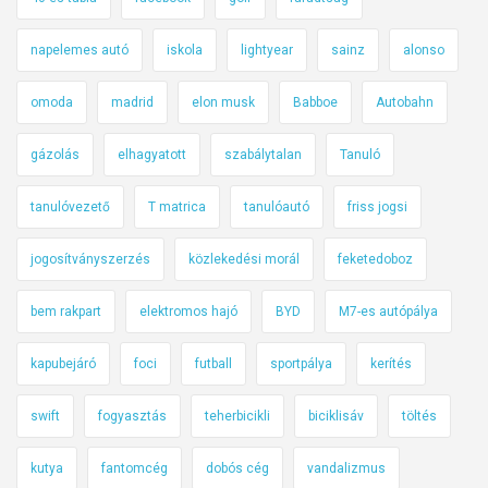
napelemes autó
iskola
lightyear
sainz
alonso
omoda
madrid
elon musk
Babboe
Autobahn
gázolás
elhagyatott
szabálytalan
Tanuló
tanulóvezető
T matrica
tanulóautó
friss jogsi
jogosítványszerzés
közlekedési morál
feketedoboz
bem rakpart
elektromos hajó
BYD
M7-es autópálya
kapubejáró
foci
futball
sportpálya
kerítés
swift
fogyasztás
teherbicikli
biciklisáv
töltés
kutya
fantomcég
dobós cég
vandalizmus