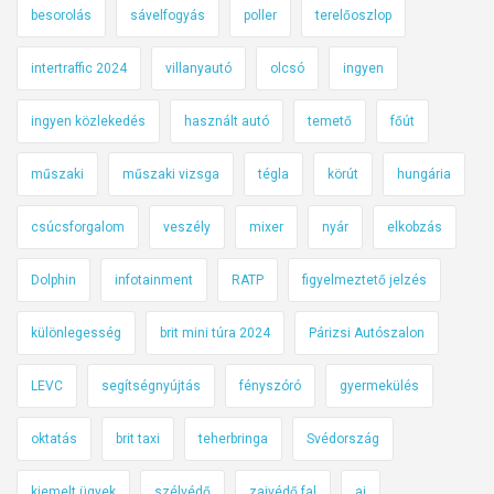
besorolás
sávelfogyás
poller
terelőoszlop
intertraffic 2024
villanyautó
olcsó
ingyen
ingyen közlekedés
használt autó
temető
főút
műszaki
műszaki vizsga
tégla
körút
hungária
csúcsforgalom
veszély
mixer
nyár
elkobzás
Dolphin
infotainment
RATP
figyelmeztető jelzés
különlegesség
brit mini túra 2024
Párizsi Autószalon
LEVC
segítségnyújtás
fényszóró
gyermekülés
oktatás
brit taxi
teherbringa
Svédország
kiemelt ügyek
szélvédő
zajvédő fal
ai