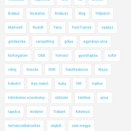
e
t
Brabus
hivatalos
Brabusz
blog
hídpornó
t
a
Martorell
Rudolf
Yaris
Ford Transit
vadász
R
e
gördeszka
carspotting
gólya
egyirányú utca
n
körforgalom
OBB
hómaró
gyorshajtás
sofőr
a
u
röhej
Drezda
DDR
halottaskocsi
Waze
l
t
hókotró
4-es metró
kuka
FKF
traktor
T
a
túlméretes szerelvény
üldözés
tetőbox
prius
l
i
tapolca
királynő
Trabant
kötelező
a
n
természetkárosítás
olajkút
zala megye