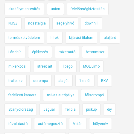
t
akadálymentesítés
union
felelősségbiztosítás
M
a
NÚSZ
nosztalgia
segélyhívó
downhill
g
y
természetvédelem
hírek
kijárási tilalom
aluljáró
a
r
Lánchíd
építkezés
mixerautó
betonmixer
o
r
mixerkocsi
street art
libegő
MOL Limo
s
z
trolibusz
sorompó
alagút
1-es út
BKV
á
g
fedélzeti kamera
m3-as autópálya
félsorompó
r
Spanyolország
Jaguar
felicia
pickup
diy
a
.
tűzoltóautó
autómegosztó
Volán
hülyenév
M