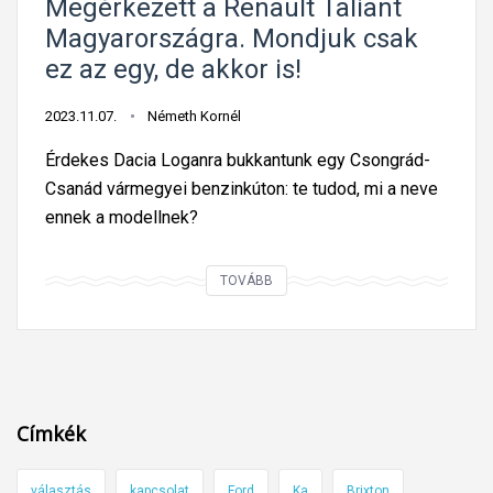
Megérkezett a Renault Taliant
Magyarországra. Mondjuk csak
ez az egy, de akkor is!
2023.11.07.
Németh Kornél
Érdekes Dacia Loganra bukkantunk egy Csongrád-
Csanád vármegyei benzinkúton: te tudod, mi a neve
ennek a modellnek?
M
TOVÁBB
e
g
é
r
k
Címkék
e
z
választás
kapcsolat
Ford
Ka
Brixton