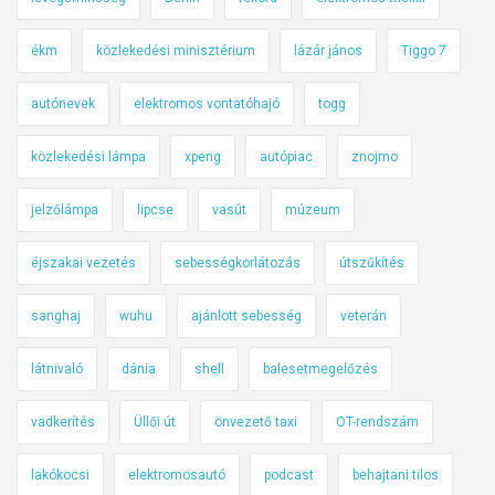
ékm
közlekedési minisztérium
lázár jános
Tiggo 7
autónevek
elektromos vontatóhajó
togg
közlekedési lámpa
xpeng
autópiac
znojmo
jelzőlámpa
lipcse
vasút
múzeum
éjszakai vezetés
sebességkorlátozás
útszűkítés
sanghaj
wuhu
ajánlott sebesség
veterán
látnivaló
dánia
shell
balesetmegelőzés
vadkerítés
Üllői út
önvezető taxi
OT-rendszám
lakókocsi
elektromosautó
podcast
behajtani tilos