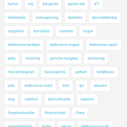
humor
ing
fiat panda
panda raid
KTI
telefonálás
másnaposság
büntetés
bűncselekmény
szigorítás
biztosítás
vontatás
furgon
elektromos kerékpár
elektromos moped
elektromos repülő
pötty
mooncity
porsche hungária
útminőség
mini körforgalom
haszonjármű
parkoló
túltáblázás
juke
elektromos motor
drón
lpö
akasztó
stop
utánfutó
abszurdisztán
napelem
forgalomlassítás
fénysorompó
Chery
levegőminőség
Berlin
rekord
elektromos tricikli