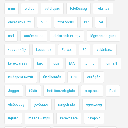
mini
wales
autólopás
felelősség
felújítás
önvezető autó
M30
ford focus
kár
tél
mol
autómatrica
elektronikus jegy
légmentes gumi
vadveszély
koccanás
Európa
30
volánbusz
kerékpársáv
baki
gps
IAA
tuning
Forma-1
Budapest Közút
útfelbontás
LPG
autógáz
Jogger
tükör
heti összefoglaló
stoptábla
Bubi
elsőbbség
jövőautó
rangefinder
egészség
ugrató
mazda 6 mps
kerékcsere
rumpold