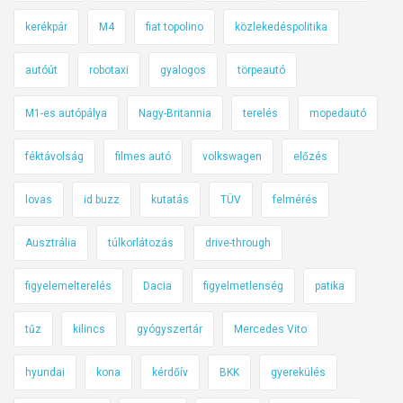
kerékpár
M4
fiat topolino
közlekedéspolitika
autóút
robotaxi
gyalogos
törpeautó
M1-es autópálya
Nagy-Britannia
terelés
mopedautó
féktávolság
filmes autó
volkswagen
előzés
lovas
id buzz
kutatás
TÜV
felmérés
Ausztrália
túlkorlátozás
drive-through
figyelemelterelés
Dacia
figyelmetlenség
patika
tűz
kilincs
gyógyszertár
Mercedes Vito
hyundai
kona
kérdőív
BKK
gyerekülés