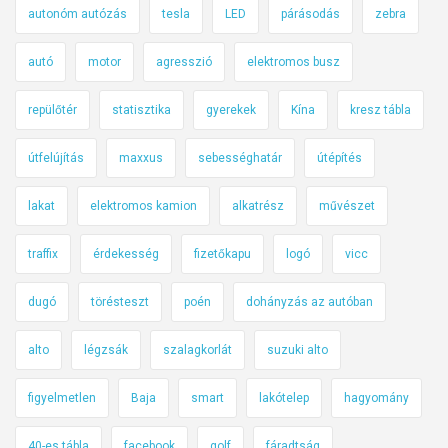
autonóm autózás
tesla
LED
párásodás
zebra
autó
motor
agresszió
elektromos busz
repülőtér
statisztika
gyerekek
Kína
kresz tábla
útfelújítás
maxxus
sebességhatár
útépítés
lakat
elektromos kamion
alkatrész
művészet
traffix
érdekesség
fizetőkapu
logó
vicc
dugó
törésteszt
poén
dohányzás az autóban
alto
légzsák
szalagkorlát
suzuki alto
figyelmetlen
Baja
smart
lakótelep
hagyomány
40-es tábla
facebook
golf
fáradtság