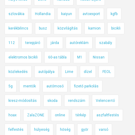
d
e
szlovákia
Hollandia
kaiyun
avtoexport
kgfb
a
kerékbilincs
busz
közvilágítás
kamion
bicikli
k
k
112
terepjáró
járda
autóreklám
szabály
o
r
elektromos bicikli
60-as tábla
M1
Nissan
i
s
közlekedés
autópálya
Lime
dízel
FEOL
!
5g
mentők
autómosó
fizető parkolás
kresz-módosítás
skoda
rendszám
Velencei-tó
hoax
ZalaZONE
online
térkép
aszfaltfestés
felfestés
hülyeség
hőség
győr
varsó