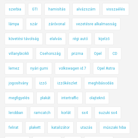
szerbia
GTI
hamisítás
alvázszám
visszaélés
lámpa
szár
záróvonal
vezetésre alkalmasság
követési távolság
elalvás
régi autó
kijelző
villanybicikli
Csehország
prizma
Opel
CD
lemez
nyári gumi
volkswagen id.7
Opel Astra
jogosítvány
izzó
izzókészlet
meghibásodás
megfigyelés
plakát
intertraffic
olajteknő
lerobban
ramcatch
korlát
sx4
suzuki sx4
felirat
plakett
katalizátor
utazás
műszaki hiba