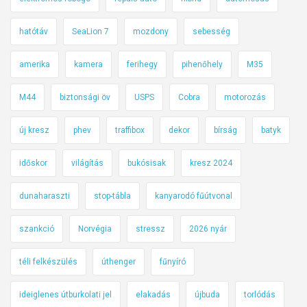
hatótáv
SeaLion 7
mozdony
sebesség
amerika
kamera
ferihegy
pihenőhely
M35
M44
biztonsági öv
USPS
Cobra
motorozás
új kresz
phev
traffibox
dekor
bírság
batyk
időskor
világítás
bukósisak
kresz 2024
dunaharaszti
stop-tábla
kanyarodó fűútvonal
szankció
Norvégia
stressz
2026 nyár
téli felkészülés
úthenger
fűnyíró
ideiglenes útburkolati jel
elakadás
újbuda
torlódás