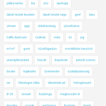
jobbra tartás
kia
niro
sportage
lakott terület kezdete
lakott terület vége
genf
daru
citroen
agip
oldaltávolság
józsefváros
traffix dashcam
csákvár
India
őz
jog
m1m7
gumi
tűzoltógarázs
e-mobilitási tranzíció
utastájékoztatás
húsvét
kispolszki
pötördi szerviz
bicske
köpködés
Szentendre
szabálytalanság
vw
felesleges tábla
útburkolati jel
hidrogénautó
8126
renault
közbringa
megbocsátó út
éjszaka
suzuki
autóroncs
Budaörs
bogár