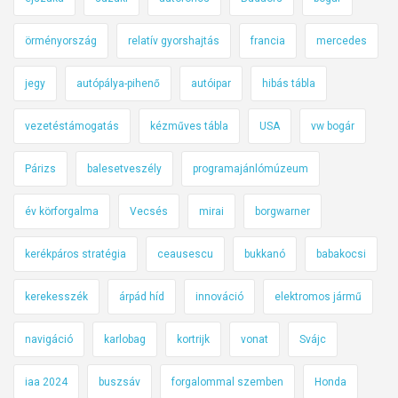
örményország
relatív gyorshajtás
francia
mercedes
jegy
autópálya-pihenő
autóipar
hibás tábla
vezetéstámogatás
kézműves tábla
USA
vw bogár
Párizs
balesetveszély
programajánlómúzeum
év körforgalma
Vecsés
mirai
borgwarner
kerékpáros stratégia
ceausescu
bukkanó
babakocsi
kerekesszék
árpád híd
innováció
elektromos jármű
navigáció
karlobag
kortrijk
vonat
Svájc
iaa 2024
buszsáv
forgalommal szemben
Honda