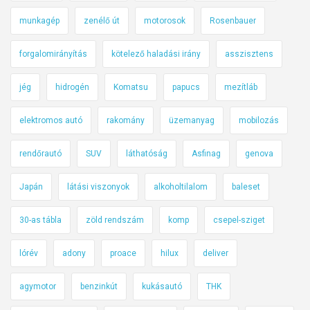
munkagép
zenélő út
motorosok
Rosenbauer
forgalomirányítás
kötelező haladási irány
asszisztens
jég
hidrogén
Komatsu
papucs
mezítláb
elektromos autó
rakomány
üzemanyag
mobilozás
rendőrautó
SUV
láthatóság
Asfinag
genova
Japán
látási viszonyok
alkoholtilalom
baleset
30-as tábla
zöld rendszám
komp
csepel-sziget
lórév
adony
proace
hilux
deliver
agymotor
benzinkút
kukásautó
THK