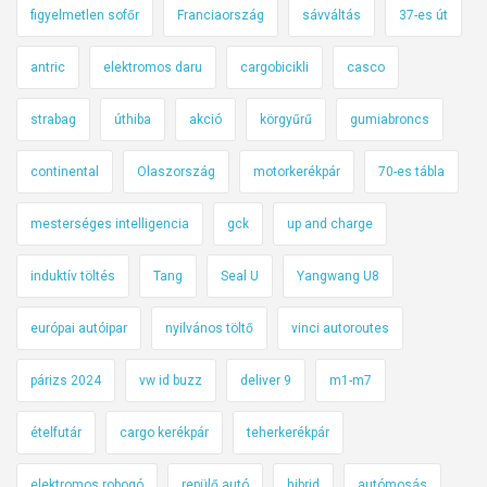
figyelmetlen sofőr
Franciaország
sávváltás
37-es út
antric
elektromos daru
cargobicikli
casco
strabag
úthiba
akció
körgyűrű
gumiabroncs
continental
Olaszország
motorkerékpár
70-es tábla
mesterséges intelligencia
gck
up and charge
induktív töltés
Tang
Seal U
Yangwang U8
európai autóipar
nyilvános töltő
vinci autoroutes
párizs 2024
vw id buzz
deliver 9
m1-m7
ételfutár
cargo kerékpár
teherkerékpár
elektromos robogó
repülő autó
hibrid
autómosás