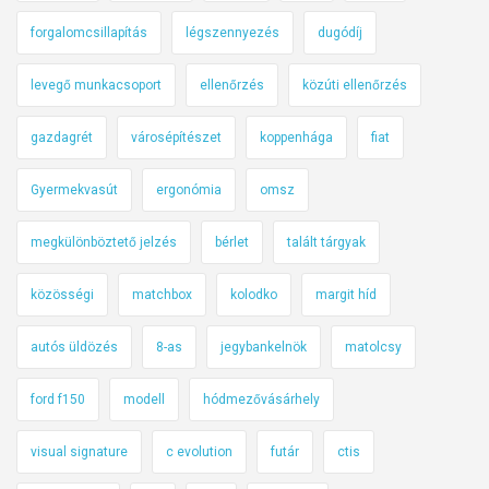
forgalomcsillapítás
légszennyezés
dugódíj
levegő munkacsoport
ellenőrzés
közúti ellenőrzés
gazdagrét
városépítészet
koppenhága
fiat
Gyermekvasút
ergonómia
omsz
megkülönböztető jelzés
bérlet
talált tárgyak
közösségi
matchbox
kolodko
margit híd
autós üldözés
8-as
jegybankelnök
matolcsy
ford f150
modell
hódmezővásárhely
visual signature
c evolution
futár
ctis