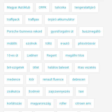
Magyar Autóklub
ORFK
talicska
tengeralattjáró
traffipack
traffipax
önjáró akkumulátor
Porsche Guinness rekord
gyorsforgalmi út
buszmegálló
mobiliti
szolnok
töltő
e-autó
pilisvörösvár
10-es út
Liebherr
Regent
megállni tilos
brit-szigetek
ötlet
halálos baleset
ittas vezetés
medence
klór
renault fluence
debrecen
zsákutca
Bodmér
zajszennyezés
taxi
korlátozás
magyarország
roller
citroen ami