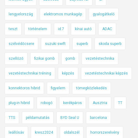
lengyelország
elektromos munkagép
gyalogátkelő
teszt
történelem
id.7
kínai autó
ADAC
szélvédőcsere
suzuki swift
superb
skoda superb
szellőző
fizikai gomb
gomb
vezetéstechnika
vezetéstechnikai tréning
képzés
vezetéstechnikai képzés
konnektoros hibrid
figyelem
tömegközlekedés
plug-in hibrid
robogó
kerékpáros
Ausztria
TT
TTS
példamutatás
BYD Seal U
barcelona
leállósáv
kresz2024
oldalszél
horrorszerelvény