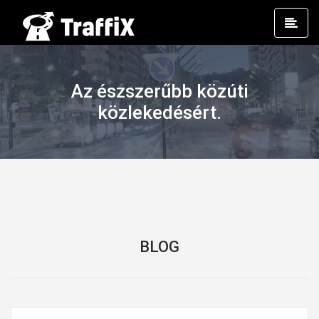
Prim
Men
Az észszerűbb közúti
közlekedésért.
BLOG