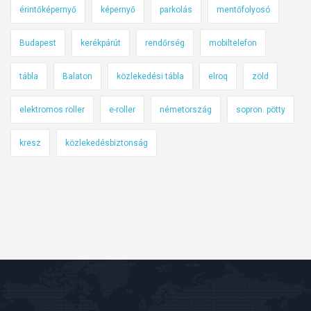
érintőképernyő
képernyő
parkolás
mentőfolyosó
Budapest
kerékpárút
rendőrség
mobiltelefon
tábla
Balaton
közlekedési tábla
elroq
zöld
elektromos roller
e-roller
németország
sopron. pötty
kresz
közlekedésbiztonság