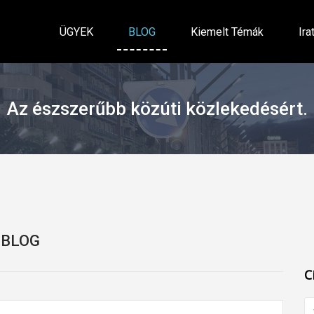
ÜGYEK
BLOG
Kiemelt Témák
Ira
Az észszerűbb közúti közlekedésért.
BLOG
C