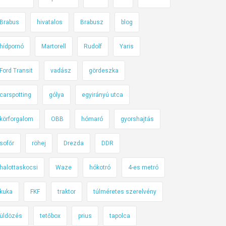
Brabus
hivatalos
Brabusz
blog
hídpornó
Martorell
Rudolf
Yaris
Ford Transit
vadász
gördeszka
carspotting
gólya
egyirányú utca
körforgalom
OBB
hómaró
gyorshajtás
sofőr
röhej
Drezda
DDR
halottaskocsi
Waze
hókotró
4-es metró
kuka
FKF
traktor
túlméretes szerelvény
üldözés
tetőbox
prius
tapolca