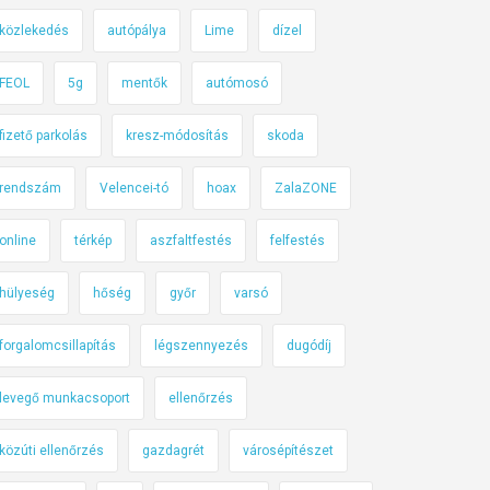
közlekedés
autópálya
Lime
dízel
FEOL
5g
mentők
autómosó
fizető parkolás
kresz-módosítás
skoda
rendszám
Velencei-tó
hoax
ZalaZONE
online
térkép
aszfaltfestés
felfestés
hülyeség
hőség
győr
varsó
forgalomcsillapítás
légszennyezés
dugódíj
levegő munkacsoport
ellenőrzés
közúti ellenőrzés
gazdagrét
városépítészet