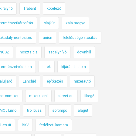
királynő
Trabant
kötelező
természetkárosítás
olajkút
zala megye
akadálymentesítés
union
felelősségbiztosítás
NÚSZ
nosztalgia
segélyhívó
downhill
természetvédelem
hírek
kijárási tilalom
aluljáró
Lánchíd
építkezés
mixerautó
betonmixer
mixerkocsi
street art
libegő
MOL Limo
trolibusz
sorompó
alagút
1-es út
BKV
fedélzeti kamera