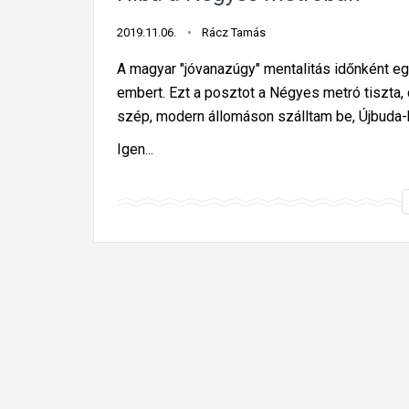
2019.11.06.
Rácz Tamás
A magyar "jóvanazúgy" mentalitás időnként eg
embert. Ezt a posztot a Négyes metró tiszta
szép, modern állomáson szálltam be, Újbuda-
Igen...