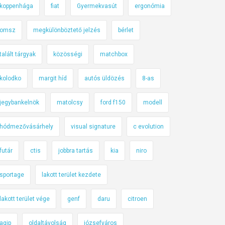
koppenhága
fiat
Gyermekvasút
ergonómia
omsz
megkülönböztető jelzés
bérlet
talált tárgyak
közösségi
matchbox
kolodko
margit híd
autós üldözés
8-as
jegybankelnök
matolcsy
ford f150
modell
hódmezővásárhely
visual signature
c evolution
futár
ctis
jobbra tartás
kia
niro
sportage
lakott terület kezdete
lakott terület vége
genf
daru
citroen
agip
oldaltávolság
józsefváros