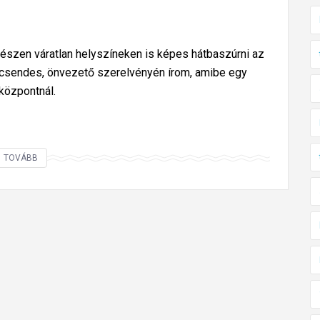
észen váratlan helyszíneken is képes hátbaszúrni az
, csendes, önvezető szerelvényén írom, amibe egy
központnál.
H
TOVÁBB
i
b
a
a
N
é
g
y