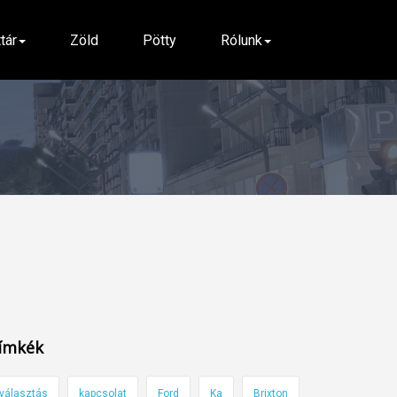
ttár
Zöld
Pötty
Rólunk
ímkék
választás
kapcsolat
Ford
Ka
Brixton