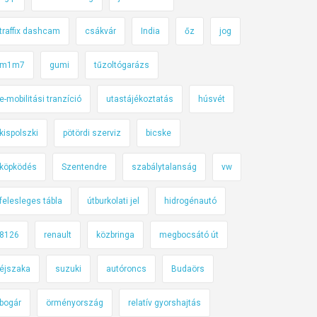
traffix dashcam
csákvár
India
őz
jog
m1m7
gumi
tűzoltógarázs
e-mobilitási tranzíció
utastájékoztatás
húsvét
kispolszki
pötördi szerviz
bicske
köpködés
Szentendre
szabálytalanság
vw
felesleges tábla
útburkolati jel
hidrogénautó
8126
renault
közbringa
megbocsátó út
éjszaka
suzuki
autóroncs
Budaörs
bogár
örményország
relatív gyorshajtás