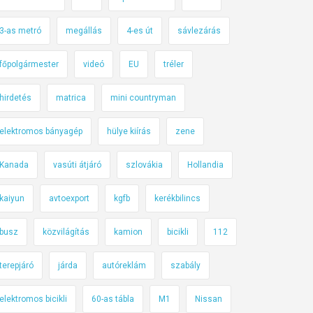
3-as metró
megállás
4-es út
sávlezárás
főpolgármester
videó
EU
tréler
hirdetés
matrica
mini countryman
elektromos bányagép
hülye kiírás
zene
Kanada
vasúti átjáró
szlovákia
Hollandia
kaiyun
avtoexport
kgfb
kerékbilincs
busz
közvilágítás
kamion
bicikli
112
terepjáró
járda
autóreklám
szabály
elektromos bicikli
60-as tábla
M1
Nissan