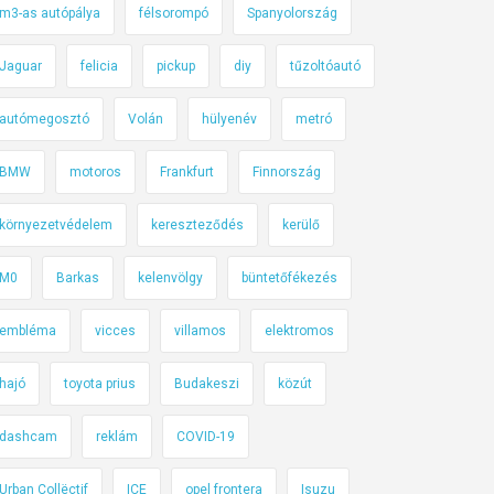
m3-as autópálya
félsorompó
Spanyolország
Jaguar
felicia
pickup
diy
tűzoltóautó
autómegosztó
Volán
hülyenév
metró
BMW
motoros
Frankfurt
Finnország
környezetvédelem
kereszteződés
kerülő
M0
Barkas
kelenvölgy
büntetőfékezés
embléma
vicces
villamos
elektromos
hajó
toyota prius
Budakeszi
közút
dashcam
reklám
COVID-19
Urban Collëctif
ICE
opel frontera
Isuzu