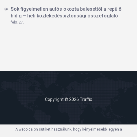
Sok figyelmetlen autós okozta balesettől a repülő
hídig – heti közlekedésbiztonsági összefoglaló
febr. 27.
Copyright © 2026 Traffix
A weboldalon sütiket használunk, hogy kényelmesebb legyen a