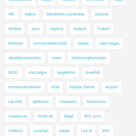
ó
s
b
o
FKF
traktor
túlméretes szerelvény
üldözés
e
k
r
o
tetőbox
prius
tapolca
királynő
Trabant
i
z
a
t
kötelező
természetkárosítás
olajkút
zala megye
b
a
r
akadálymentesítés
union
felelősségbiztosítás
b
o
a
NÚSZ
nosztalgia
segélyhívó
downhill
n
l
c
e
természetvédelem
hírek
kijárási tilalom
aluljáró
s
s
c
e
Lánchíd
építkezés
mixerautó
betonmixer
s
t
e
t
mixerkocsi
street art
libegő
MOL Limo
r
ő
e
l
trolibusz
sorompó
alagút
1-es út
BKV