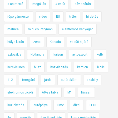
k
3-as metró
megállás
4-es út
sávlezárás
ö
z
főpolgármester
videó
EU
tréler
hirdetés
l
e
matrica
mini countryman
elektromos bányagép
k
e
hülye kiírás
zene
Kanada
vasúti átjáró
d
é
szlovákia
Hollandia
kaiyun
avtoexport
kgfb
s
kerékbilincs
busz
közvilágítás
kamion
bicikli
b
i
112
terepjáró
járda
autóreklám
szabály
z
t
elektromos bicikli
60-as tábla
M1
Nissan
o
n
közlekedés
autópálya
Lime
dízel
FEOL
s
á
5g
mentők
fizető parkolás
kresz-módosítás