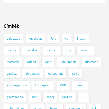
n
k
t
f
f
i
e
g
Címkék
l
y
e
e
választás
kapcsolat
Ford
Ka
Brixton
s
l
l
m
Brabus
hivatalos
Brabusz
blog
hídpornó
e
e
g
t
Martorell
Rudolf
Yaris
Ford Transit
autómosó
e
l
s
e
vadász
gördeszka
carspotting
gólya
a
n
z
egyirányú utca
körforgalom
OBB
hómaró
a
o
u
gyorshajtás
sofőr
röhej
Drezda
DDR
k
t
t
ó
halottaskocsi
Waze
hókotró
4-es metró
kuka