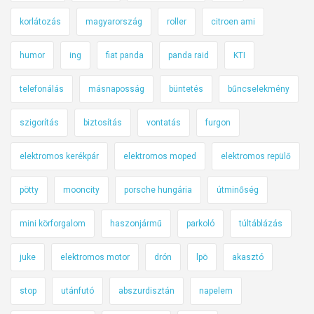
korlátozás
magyarország
roller
citroen ami
humor
ing
fiat panda
panda raid
KTI
telefonálás
másnaposság
büntetés
bűncselekmény
szigorítás
biztosítás
vontatás
furgon
elektromos kerékpár
elektromos moped
elektromos repülő
pötty
mooncity
porsche hungária
útminőség
mini körforgalom
haszonjármű
parkoló
túltáblázás
juke
elektromos motor
drón
lpö
akasztó
stop
utánfutó
abszurdisztán
napelem