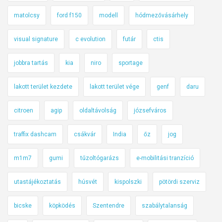
matolcsy
ford f150
modell
hódmezővásárhely
visual signature
c evolution
futár
ctis
jobbra tartás
kia
niro
sportage
lakott terület kezdete
lakott terület vége
genf
daru
citroen
agip
oldaltávolság
józsefváros
traffix dashcam
csákvár
India
őz
jog
m1m7
gumi
tűzoltógarázs
e-mobilitási tranzíció
utastájékoztatás
húsvét
kispolszki
pötördi szerviz
bicske
köpködés
Szentendre
szabálytalanság