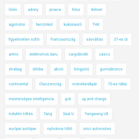
lórév
adony
proace
hilux
deliver
agymotor
benzinkút
kukásautó
THK
figyelmetlen sofőr
Franciaország
sávváltás
37-es út
antric
elektromos daru
cargobicikli
casco
strabag
úthiba
akció
körgyűrű
gumiabroncs
continental
Olaszország
motorkerékpár
70-es tábla
mesterséges intelligencia
gck
up and charge
induktív töltés
Tang
Seal U
Yangwang U8
európai autóipar
nyilvános töltő
vinci autoroutes