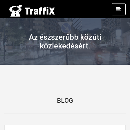
Prim
Men
Az észszerűbb közúti
közlekedésért.
BLOG