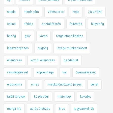
g
i
skoda
rendszám
Velencei-tó
hoax
ZalaZONE
ö
online
térkép
aszfaltfestés
felfestés
hülyeség
s
s
hőség
győr
varsó
forgalomcsillapítás
z
e
légszennyezés
dugódíj
levegő munkacsoport
f
o
ellenőrzés
közúti ellenőrzés
gazdagrét
g
l
városépítészet
koppenhága
fiat
Gyermekvasút
a
l
ergonómia
omsz
megkülönböztető jelzés
bérlet
ó
talált tárgyak
közösségi
matchbox
kolodko
margit híd
autós üldözés
8-as
jegybankelnök