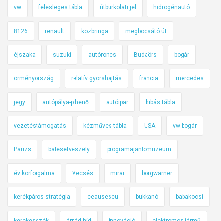
vw
felesleges tábla
útburkolati jel
hidrogénautó
8126
renault
közbringa
megbocsátó út
éjszaka
suzuki
autóroncs
Budaörs
bogár
örményország
relatív gyorshajtás
francia
mercedes
jegy
autópálya-pihenő
autóipar
hibás tábla
vezetéstámogatás
kézműves tábla
USA
vw bogár
Párizs
balesetveszély
programajánlómúzeum
év körforgalma
Vecsés
mirai
borgwarner
kerékpáros stratégia
ceausescu
bukkanó
babakocsi
kerekesszék
árpád híd
innováció
elektromos jármű