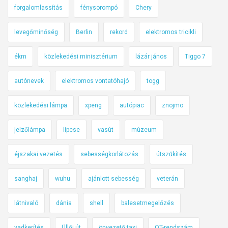
forgalomlassítás
fénysorompó
Chery
levegőminőség
Berlin
rekord
elektromos tricikli
ékm
közlekedési minisztérium
lázár jános
Tiggo 7
autónevek
elektromos vontatóhajó
togg
közlekedési lámpa
xpeng
autópiac
znojmo
jelzőlámpa
lipcse
vasút
múzeum
éjszakai vezetés
sebességkorlátozás
útszűkítés
sanghaj
wuhu
ajánlott sebesség
veterán
látnivaló
dánia
shell
balesetmegelőzés
vadkerítés
Üllői út
önvezető taxi
OT-rendszám