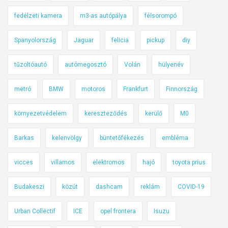
a
r
fedélzeti kamera
m3-as autópálya
félsorompó
e
Spanyolország
Jaguar
felicia
pickup
diy
p
ü
tűzoltóautó
autómegosztó
Volán
hülyenév
l
ő
metró
BMW
motoros
Frankfurt
Finnország
h
í
környezetvédelem
kereszteződés
kerülő
M0
d
i
Barkas
kelenvölgy
büntetőfékezés
embléma
g
–
vicces
villamos
elektromos
hajó
toyota prius
h
Budakeszi
közút
dashcam
reklám
COVID-19
e
t
Urban Collëctif
ICE
opel frontera
Isuzu
i