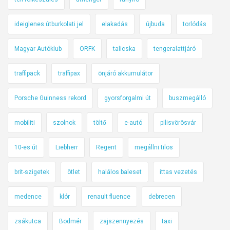
ideiglenes útburkolati jel
elakadás
újbuda
torlódás
Magyar Autóklub
ORFK
talicska
tengeralattjáró
traffipack
traffipax
önjáró akkumulátor
Porsche Guinness rekord
gyorsforgalmi út
buszmegálló
mobiliti
szolnok
töltő
e-autó
pilisvörösvár
10-es út
Liebherr
Regent
megállni tilos
brit-szigetek
ötlet
halálos baleset
ittas vezetés
medence
klór
renault fluence
debrecen
zsákutca
Bodmér
zajszennyezés
taxi