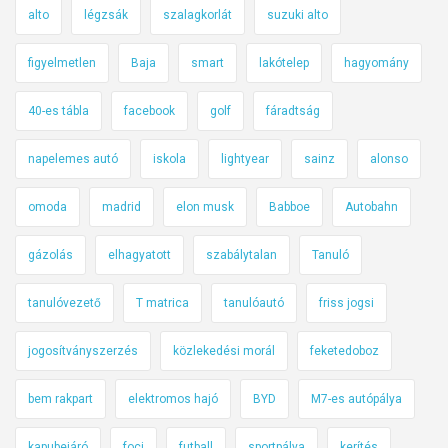
alto
légzsák
szalagkorlát
suzuki alto
figyelmetlen
Baja
smart
lakótelep
hagyomány
40-es tábla
facebook
golf
fáradtság
napelemes autó
iskola
lightyear
sainz
alonso
omoda
madrid
elon musk
Babboe
Autobahn
gázolás
elhagyatott
szabálytalan
Tanuló
tanulóvezető
T matrica
tanulóautó
friss jogsi
jogosítványszerzés
közlekedési morál
feketedoboz
bem rakpart
elektromos hajó
BYD
M7-es autópálya
kapubejáró
foci
futball
sportpálya
kerítés