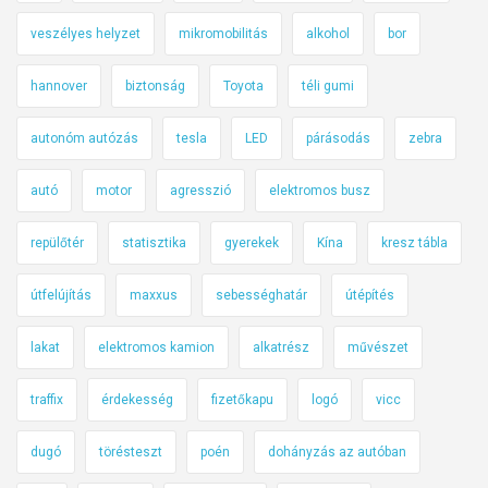
veszélyes helyzet
mikromobilitás
alkohol
bor
hannover
biztonság
Toyota
téli gumi
autonóm autózás
tesla
LED
párásodás
zebra
autó
motor
agresszió
elektromos busz
repülőtér
statisztika
gyerekek
Kína
kresz tábla
útfelújítás
maxxus
sebességhatár
útépítés
lakat
elektromos kamion
alkatrész
művészet
traffix
érdekesség
fizetőkapu
logó
vicc
dugó
törésteszt
poén
dohányzás az autóban