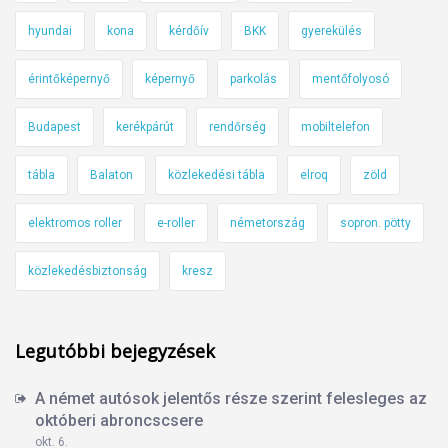
hyundai
kona
kérdőív
BKK
gyerekülés
érintőképernyő
képernyő
parkolás
mentőfolyosó
Budapest
kerékpárút
rendőrség
mobiltelefon
tábla
Balaton
közlekedési tábla
elroq
zöld
elektromos roller
e-roller
németország
sopron. pötty
közlekedésbiztonság
kresz
Legutóbbi bejegyzések
A német autósok jelentős része szerint felesleges az
októberi abroncscsere
okt. 6.