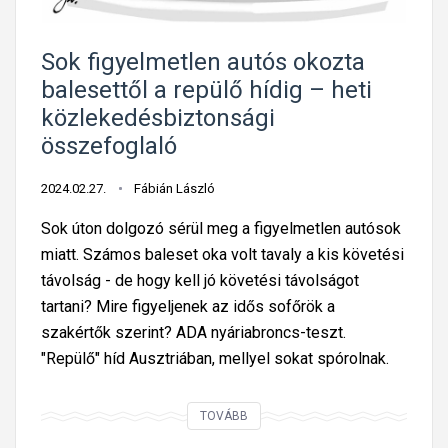
e
l
Sok figyelmetlen autós okozta
e
balesettől a repülő hídig – heti
n
közlekedésbiztonsági
t
összefoglaló
ő
s
2024.02.27.
Fábián László
r
Sok úton dolgozó sérül meg a figyelmetlen autósok
é
miatt. Számos baleset oka volt tavaly a kis követési
s
távolság - de hogy kell jó követési távolságot
z
tartani? Mire figyeljenek az idős sofőrök a
e
szakértők szerint? ADA nyáriabroncs-teszt.
s
"Repülő" híd Ausztriában, mellyel sokat spórolnak.
z
e
r
S
TOVÁBB
i
o