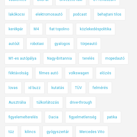
lakókocsi
elektromosautó
podcast
behajtani tilos
kerékpár
M4
fiat topolino
közlekedéspolitika
autóút
robotaxi
gyalogos
törpeautó
M1-es autópálya
Nagy-Britannia
terelés
mopedautó
féktávolság
filmes autó
volkswagen
előzés
lovas
id buzz
kutatás
TÜV
felmérés
Ausztrália
túlkorlátozás
drive-through
figyelemelterelés
Dacia
figyelmetlenség
patika
tűz
kilincs
gyógyszertár
Mercedes Vito