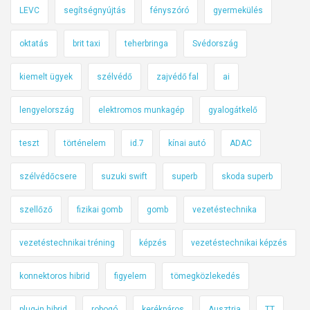
LEVC
segítségnyújtás
fényszóró
gyermekülés
oktatás
brit taxi
teherbringa
Svédország
kiemelt ügyek
szélvédő
zajvédő fal
ai
lengyelország
elektromos munkagép
gyalogátkelő
teszt
történelem
id.7
kínai autó
ADAC
szélvédőcsere
suzuki swift
superb
skoda superb
szellőző
fizikai gomb
gomb
vezetéstechnika
vezetéstechnikai tréning
képzés
vezetéstechnikai képzés
konnektoros hibrid
figyelem
tömegközlekedés
plug-in hibrid
robogó
kerékpáros
Ausztria
TT