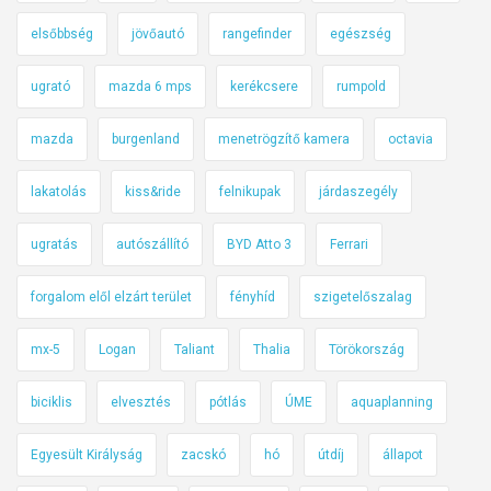
elsőbbség
jövőautó
rangefinder
egészség
ugrató
mazda 6 mps
kerékcsere
rumpold
mazda
burgenland
menetrögzítő kamera
octavia
lakatolás
kiss&ride
felnikupak
járdaszegély
ugratás
autószállító
BYD Atto 3
Ferrari
forgalom elől elzárt terület
fényhíd
szigetelőszalag
mx-5
Logan
Taliant
Thalia
Törökország
biciklis
elvesztés
pótlás
ÚME
aquaplanning
Egyesült Királyság
zacskó
hó
útdíj
állapot