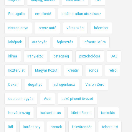
Portugália
emelkedő
beláthatatlan útszakasz
nissan ariya
orosz autó
várakozás
hóember
lakópark
autógyár
fejlesztés
infrastruktúra
klíma
irányjelző
betegség
pszichológia
UAZ
közterület
Magyar Közút
kreatív
roncs
retro
Dakar
dugattyú
hidrogénbusz
Vision Zero
cserbenhagyás
Audi
Lakó-pihenő övezet
horvátország
karbantartás
büntetőpont
tankolás
lidl
karácsony
homok
fekvőrendőr
teherautó