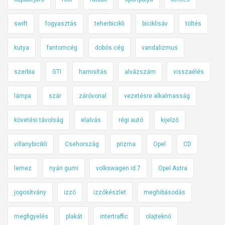
swift
fogyasztás
teherbicikli
biciklisáv
töltés
kutya
fantomcég
dobós cég
vandalizmus
szerbia
GTI
hamisítás
alvázszám
visszaélés
lámpa
szár
záróvonal
vezetésre alkalmasság
követési távolság
elalvás
régi autó
kijelző
villanybicikli
Csehország
prizma
Opel
CD
lemez
nyári gumi
volkswagen id.7
Opel Astra
jogosítvány
izzó
izzókészlet
meghibásodás
megfigyelés
plakát
intertraffic
olajteknő