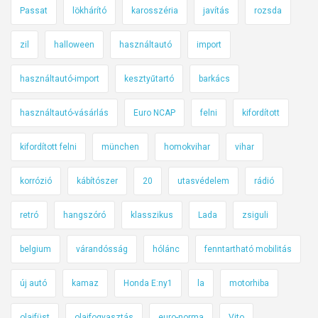
Passat
lökhárító
karosszéria
javítás
rozsda
zil
halloween
használtautó
import
használtautó-import
kesztyűtartó
barkács
használtautó-vásárlás
Euro NCAP
felni
kifordított
kifordított felni
münchen
homokvihar
vihar
korrózió
kábítószer
20
utasvédelem
rádió
retró
hangszóró
klasszikus
Lada
zsiguli
belgium
várandósság
hólánc
fenntartható mobilitás
új autó
kamaz
Honda E:ny1
la
motorhiba
olajfüst
olajfogyasztás
euro-norma
Vito