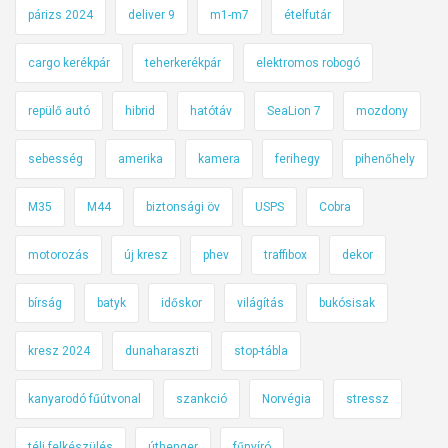
párizs 2024
deliver 9
m1-m7
ételfutár
cargo kerékpár
teherkerékpár
elektromos robogó
repülő autó
hibrid
hatótáv
SeaLion 7
mozdony
sebesség
amerika
kamera
ferihegy
pihenőhely
M35
M44
biztonsági öv
USPS
Cobra
motorozás
új kresz
phev
traffibox
dekor
bírság
batyk
időskor
világítás
bukósisak
kresz 2024
dunaharaszti
stop-tábla
kanyarodó fűútvonal
szankció
Norvégia
stressz
téli felkészülés
úthenger
fűnyíró