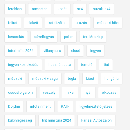
lerobban
ramcatch
korlát
sx4
suzuki sx4
felirat
plakett
katalizátor
utazás
műszaki hiba
besorolás
sávelfogyás
poller
terelőoszlop
intertraffic 2024
villanyautó
olcsó
ingyen
ingyen közlekedés
használt autó
temető
főút
műszaki
műszaki vizsga
tégla
körút
hungária
csúcsforgalom
veszély
mixer
nyár
elkobzás
Dolphin
infotainment
RATP
figyelmeztető jelzés
különlegesség
brit mini túra 2024
Párizsi Autószalon