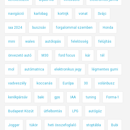
navigáció
karlobag
kortrijk
vonat
Svájc
iaa 2024
buszsáv
forgalommal szemben
Honda
mini
wales
autólopás
felelősség
felújítás
önvezető autó
M30
ford focus
kár
tél
mol
autómatrica
elektronikus jegy
légmentes gumi
vadveszély
koccanás
Európa
30
volánbusz
kerékpársáv
baki
gps
IAA
tuning
Forma-1
Budapest Közút
útfelbontás
LPG
autógáz
Jogger
tükör
heti összefoglaló
stoptábla
Bubi