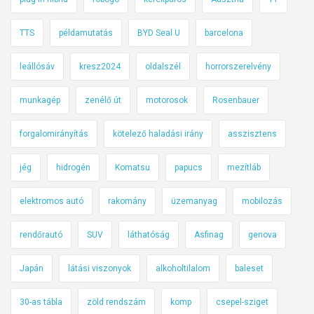
TTS
példamutatás
BYD Seal U
barcelona
leállósáv
kresz2024
oldalszél
horrorszerelvény
munkagép
zenélő út
motorosok
Rosenbauer
forgalomirányítás
kötelező haladási irány
asszisztens
jég
hidrogén
Komatsu
papucs
mezítláb
elektromos autó
rakomány
üzemanyag
mobilozás
rendőrautó
SUV
láthatóság
Asfinag
genova
Japán
látási viszonyok
alkoholtilalom
baleset
30-as tábla
zöld rendszám
komp
csepel-sziget