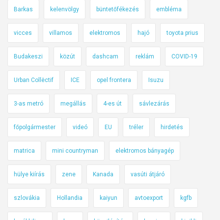
l
Barkas
kelenvölgy
büntetőfékezés
embléma
m
e
vicces
villamos
elektromos
hajó
toyota prius
i
Budakeszi
közút
dashcam
reklám
COVID-19
Urban Collëctif
ICE
opel frontera
Isuzu
3-as metró
megállás
4-es út
sávlezárás
főpolgármester
videó
EU
tréler
hirdetés
matrica
mini countryman
elektromos bányagép
hülye kiírás
zene
Kanada
vasúti átjáró
szlovákia
Hollandia
kaiyun
avtoexport
kgfb