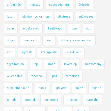
útfelújítás
maxxus
sebességhatár
útépítés
lakat
elektromos kamion
alkatrész
művészet
traffix
érdekesség
fizetőkapu
logó
vicc
dugó
törésteszt
poén
dohányzás az autóban
alto
légzsák
szalagkorlát
suzuki alto
figyelmetlen
Baja
smart
lakótelep
hagyomány
40-es tábla
facebook
golf
fáradtság
napelemes autó
iskola
lightyear
sainz
alonso
omoda
madrid
elon musk
Babboe
Autobahn