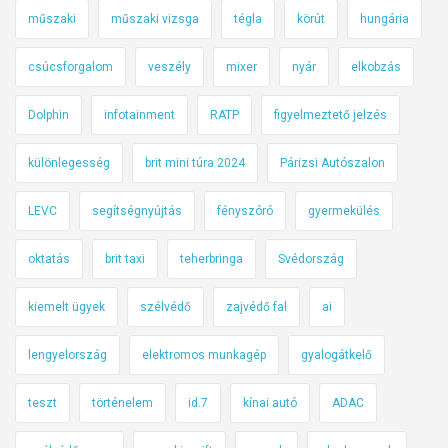
műszaki
műszaki vizsga
tégla
körút
hungária
csúcsforgalom
veszély
mixer
nyár
elkobzás
Dolphin
infotainment
RATP
figyelmeztető jelzés
különlegesség
brit mini túra 2024
Párizsi Autószalon
LEVC
segítségnyújtás
fényszóró
gyermekülés
oktatás
brit taxi
teherbringa
Svédország
kiemelt ügyek
szélvédő
zajvédő fal
ai
lengyelország
elektromos munkagép
gyalogátkelő
teszt
történelem
id.7
kínai autó
ADAC