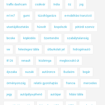
traffix dashcam
csákvár
India
őz
jog
m1m7
gumi
tűzoltógarázs
e-mobilitási tranzíció
utastájékoztatás
húsvét
kispolszki
pötördi szerviz
bicske
köpködés
Szentendre
szabálytalanság
vw
felesleges tábla
útburkolati jel
hidrogénautó
8126
renault
közbringa
megbocsátó út
éjszaka
suzuki
autóroncs
Budaörs
bogár
örményország
relatív gyorshajtás
francia
mercedes
jegy
autópálya-pihenő
autóipar
hibás tábla