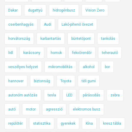
Dakar
dugattyú
hidrogénbusz
Vision Zero
cserbenhagyás
Audi
Lakó-pihenő övezet
horvátország
karbantartás
büntetőpont
tankolás
lidl
karácsony
homok
fekvőrendőr
teherautó
veszélyes helyzet
mikromobilitás
alkohol
bor
hannover
biztonság
Toyota
téli gumi
autonóm autózás
tesla
LED
párásodás
zebra
autó
motor
agresszió
elektromos busz
repülőtér
statisztika
gyerekek
Kína
kresz tábla