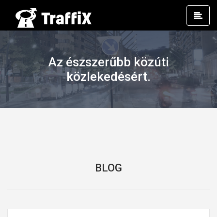
Prim
Men
Az észszerűbb közúti
közlekedésért.
BLOG