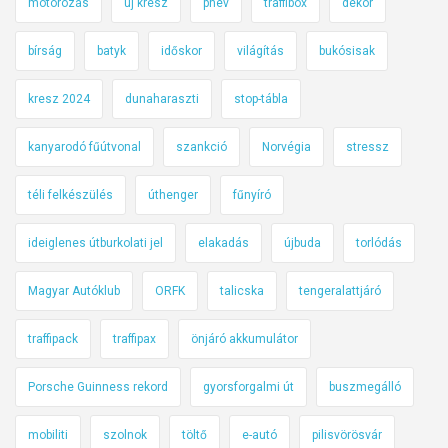
motorozás
új kresz
phev
traffibox
dekor
bírság
batyk
időskor
világítás
bukósisak
kresz 2024
dunaharaszti
stop-tábla
kanyarodó fűútvonal
szankció
Norvégia
stressz
téli felkészülés
úthenger
fűnyíró
ideiglenes útburkolati jel
elakadás
újbuda
torlódás
Magyar Autóklub
ORFK
talicska
tengeralattjáró
traffipack
traffipax
önjáró akkumulátor
Porsche Guinness rekord
gyorsforgalmi út
buszmegálló
mobiliti
szolnok
töltő
e-autó
pilisvörösvár