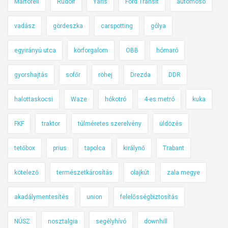
?
Martorell
Rudolf
Yaris
Ford Transit
autómosó
A
u
vadász
gördeszka
carspotting
gólya
t
egyirányú utca
körforgalom
OBB
hómaró
ó
b
gyorshajtás
sofőr
röhej
Drezda
DDR
a
ü
halottaskocsi
Waze
hókotró
4-es metró
kuka
l
n
FKF
traktor
túlméretes szerelvény
üldözés
i
t
tetőbox
prius
tapolca
királynő
Trabant
i
l
kötelező
természetkárosítás
olajkút
zala megye
o
akadálymentesítés
union
felelősségbiztosítás
s
!
NÚSZ
nosztalgia
segélyhívó
downhill
A