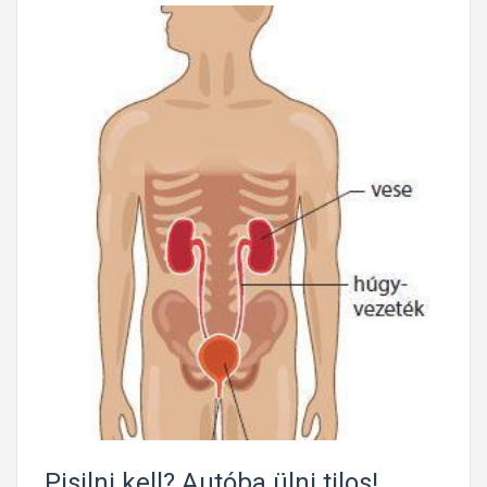
Pisilni kell? Autóba ülni tilos!