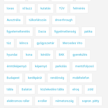
lovas
id buzz
kutatás
TÜV
felmérés
Ausztrália
túlkorlátozás
drive-through
figyelemelterelés
Dacia
figyelmetlenség
patika
tűz
kilincs
gyógyszertár
Mercedes Vito
hyundai
kona
kérdőív
BKK
gyerekülés
érintőképernyő
képernyő
parkolás
mentőfolyosó
Budapest
kerékpárút
rendőrség
mobiltelefon
tábla
Balaton
közlekedési tábla
elroq
zöld
elektromos roller
e-roller
németország
sopron. pötty