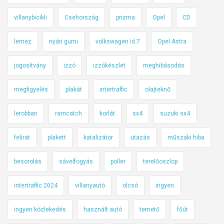
villanybicikli
Csehország
prizma
Opel
CD
lemez
nyári gumi
volkswagen id.7
Opel Astra
jogosítvány
izzó
izzókészlet
meghibásodás
megfigyelés
plakát
intertraffic
olajteknő
lerobban
ramcatch
korlát
sx4
suzuki sx4
felirat
plakett
katalizátor
utazás
műszaki hiba
besorolás
sávelfogyás
poller
terelőoszlop
intertraffic 2024
villanyautó
olcsó
ingyen
ingyen közlekedés
használt autó
temető
főút