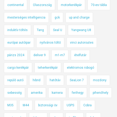
continental
Olaszország
motorkerékpár
70-es tábla
mesterséges intelligencia
gck
up and charge
induktív töltés
Tang
Seal U
Yangwang U8
európai autóipar
nyilvános töltő
vinci autoroutes
párizs 2024
deliver 9
m1-m7
ételfutár
cargo kerékpár
teherkerékpár
elektromos robogó
repülő autó
hibrid
hatótáv
SeaLion 7
mozdony
sebesség
amerika
kamera
ferihegy
pihenőhely
M35
M44
biztonsági öv
USPS
Cobra