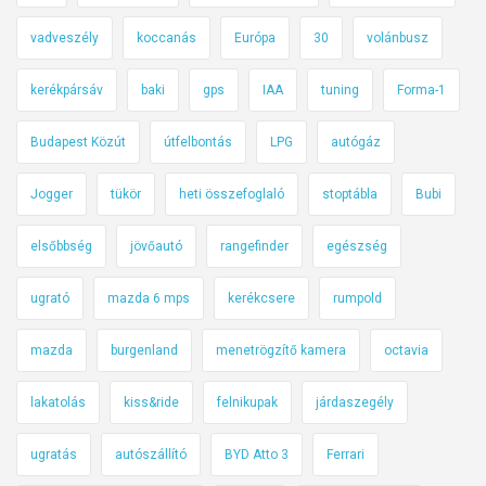
vadveszély
koccanás
Európa
30
volánbusz
kerékpársáv
baki
gps
IAA
tuning
Forma-1
Budapest Közút
útfelbontás
LPG
autógáz
Jogger
tükör
heti összefoglaló
stoptábla
Bubi
elsőbbség
jövőautó
rangefinder
egészség
ugrató
mazda 6 mps
kerékcsere
rumpold
mazda
burgenland
menetrögzítő kamera
octavia
lakatolás
kiss&ride
felnikupak
járdaszegély
ugratás
autószállító
BYD Atto 3
Ferrari