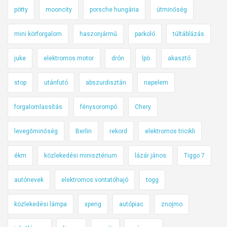
pötty
mooncity
porsche hungária
útminőség
mini körforgalom
haszonjármű
parkoló
túltáblázás
juke
elektromos motor
drón
lpö
akasztó
stop
utánfutó
abszurdisztán
napelem
forgalomlassítás
fénysorompó
Chery
levegőminőség
Berlin
rekord
elektromos tricikli
ékm
közlekedési minisztérium
lázár jános
Tiggo 7
autónevek
elektromos vontatóhajó
togg
közlekedési lámpa
xpeng
autópiac
znojmo