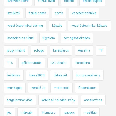
szélvédőcsere
suzuki swift
superb
skoda superb
szellőző
fizikai gomb
gomb
vezetéstechnika
vezetéstechnikai tréning
képzés
vezetéstechnikai képzés
konnektoros hibrid
figyelem
tömegközlekedés
plug-in hibrid
robogó
kerékpáros
Ausztria
TT
TTS
példamutatás
BYD Seal U
barcelona
leállósáv
kresz2024
oldalszél
horrorszerelvény
munkagép
zenélő út
motorosok
Rosenbauer
forgalomirányítás
kötelező haladási irány
asszisztens
jég
hidrogén
Komatsu
papucs
mezítláb