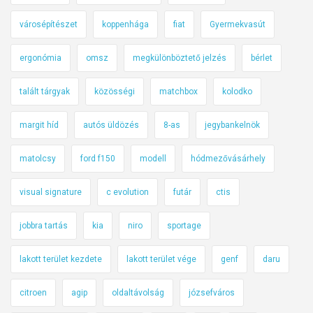
városépítészet
koppenhága
fiat
Gyermekvasút
ergonómia
omsz
megkülönböztető jelzés
bérlet
talált tárgyak
közösségi
matchbox
kolodko
margit híd
autós üldözés
8-as
jegybankelnök
matolcsy
ford f150
modell
hódmezővásárhely
visual signature
c evolution
futár
ctis
jobbra tartás
kia
niro
sportage
lakott terület kezdete
lakott terület vége
genf
daru
citroen
agip
oldaltávolság
józsefváros