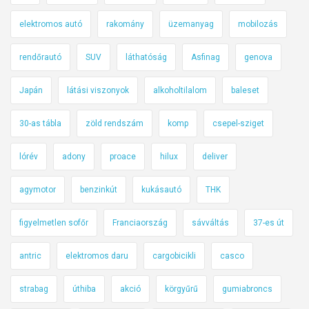
elektromos autó
rakomány
üzemanyag
mobilozás
rendőrautó
SUV
láthatóság
Asfinag
genova
Japán
látási viszonyok
alkoholtilalom
baleset
30-as tábla
zöld rendszám
komp
csepel-sziget
lórév
adony
proace
hilux
deliver
agymotor
benzinkút
kukásautó
THK
figyelmetlen sofőr
Franciaország
sávváltás
37-es út
antric
elektromos daru
cargobicikli
casco
strabag
úthiba
akció
körgyűrű
gumiabroncs