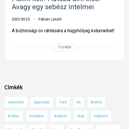
Avagy egy sebész intelmei
2023.09.25.
Fábián László
A biztonsági öv rántására a húgyhólyag kidurranhat!
P
TOVÁBB
i
s
i
l
n
Címkék
i
k
választás
kapcsolat
Ford
Ka
Brixton
e
l
Brabus
hivatalos
Brabusz
blog
hídpornó
l