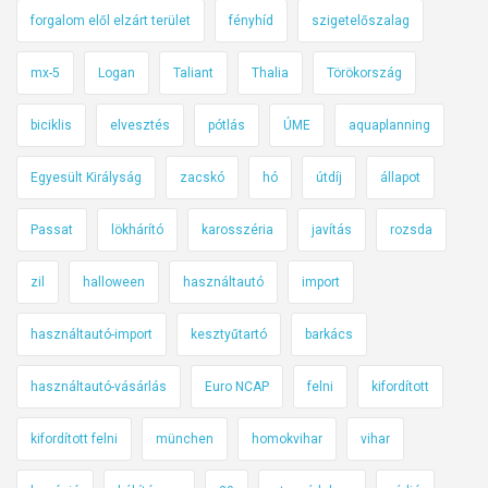
forgalom elől elzárt terület
fényhíd
szigetelőszalag
mx-5
Logan
Taliant
Thalia
Törökország
biciklis
elvesztés
pótlás
ÚME
aquaplanning
Egyesült Királyság
zacskó
hó
útdíj
állapot
Passat
lökhárító
karosszéria
javítás
rozsda
zil
halloween
használtautó
import
használtautó-import
kesztyűtartó
barkács
használtautó-vásárlás
Euro NCAP
felni
kifordított
kifordított felni
münchen
homokvihar
vihar