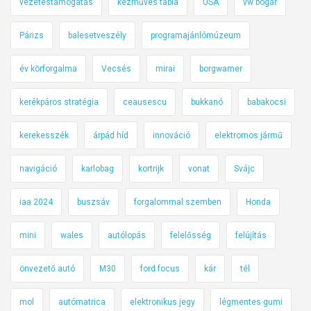
vezetéstámogatás
kézműves tábla
USA
vw bogár
Párizs
balesetveszély
programajánlómúzeum
év körforgalma
Vecsés
mirai
borgwarner
kerékpáros stratégia
ceausescu
bukkanó
babakocsi
kerekesszék
árpád híd
innováció
elektromos jármű
navigáció
karlobag
kortrijk
vonat
Svájc
iaa 2024
buszsáv
forgalommal szemben
Honda
mini
wales
autólopás
felelősség
felújítás
önvezető autó
M30
ford focus
kár
tél
mol
autómatrica
elektronikus jegy
légmentes gumi