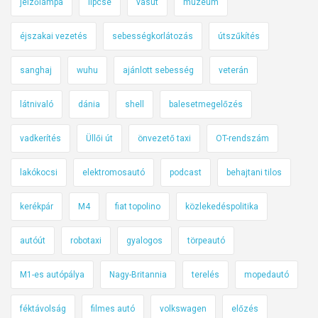
jelzőlámpa
lipcse
vasút
múzeum
éjszakai vezetés
sebességkorlátozás
útszűkítés
sanghaj
wuhu
ajánlott sebesség
veterán
látnivaló
dánia
shell
balesetmegelőzés
vadkerítés
Üllői út
önvezető taxi
OT-rendszám
lakókocsi
elektromosautó
podcast
behajtani tilos
kerékpár
M4
fiat topolino
közlekedéspolitika
autóút
robotaxi
gyalogos
törpeautó
M1-es autópálya
Nagy-Britannia
terelés
mopedautó
féktávolság
filmes autó
volkswagen
előzés