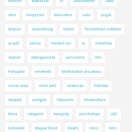
korrózió
kábítószer
20
utasvédelem
rádió
retró
hangszóró
klasszikus
Lada
zsiguli
belgium
várandósság
hólánc
fenntartható mobilitás
új autó
kamaz
Honda E:ny1
la
motorhiba
olajfüst
olajfogyasztás
euro-norma
Vito
Portugália
emelkedő
beláthatatlan útszakasz
nissan ariya
orosz autó
várakozás
hóember
lakópark
autógyár
fejlesztés
infrastruktúra
klíma
irányjelző
betegség
pszichológia
UAZ
közterület
Magyar Közút
kreatív
roncs
retro