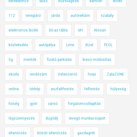
kerékbilincs
busz
közvilágítás
kamion
bicikli
112
terepjáró
járda
autóreklám
szabály
elektromos bicikli
60-as tábla
M1
Nissan
közlekedés
autópálya
Lime
dízel
FEOL
5g
mentők
fizető parkolás
kresz-módosítás
skoda
rendszám
Velencei-tó
hoax
ZalaZONE
online
térkép
aszfaltfestés
felfestés
hülyeség
hőség
győr
varsó
forgalomcsillapítás
légszennyezés
dugódíj
levegő munkacsoport
ellenőrzés
közúti ellenőrzés
gazdagrét