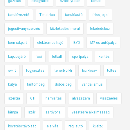
gázolás
elhagyatott
szabálytalan
Tanuló
tanulóvezető
T matrica
tanulóautó
friss jogsi
jogosítványszerzés
közlekedési morál
feketedoboz
bem rakpart
elektromos hajó
BYD
M7-es autópálya
kapubejáró
foci
futball
sportpálya
kerítés
swift
fogyasztás
teherbicikli
biciklisáv
töltés
kutya
fantomcég
dobós cég
vandalizmus
szerbia
GTI
hamisítás
alvázszám
visszaélés
lámpa
szár
záróvonal
vezetésre alkalmasság
követési távolság
elalvás
régi autó
kijelző