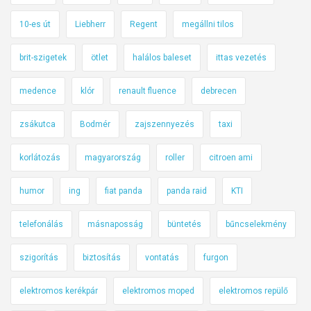
10-es út
Liebherr
Regent
megállni tilos
brit-szigetek
ötlet
halálos baleset
ittas vezetés
medence
klór
renault fluence
debrecen
zsákutca
Bodmér
zajszennyezés
taxi
korlátozás
magyarország
roller
citroen ami
humor
ing
fiat panda
panda raid
KTI
telefonálás
másnaposság
büntetés
bűncselekmény
szigorítás
biztosítás
vontatás
furgon
elektromos kerékpár
elektromos moped
elektromos repülő