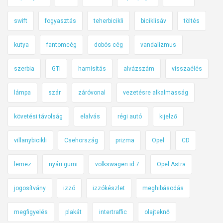
swift
fogyasztás
teherbicikli
biciklisáv
töltés
kutya
fantomcég
dobós cég
vandalizmus
szerbia
GTI
hamisítás
alvázszám
visszaélés
lámpa
szár
záróvonal
vezetésre alkalmasság
követési távolság
elalvás
régi autó
kijelző
villanybicikli
Csehország
prizma
Opel
CD
lemez
nyári gumi
volkswagen id.7
Opel Astra
jogosítvány
izzó
izzókészlet
meghibásodás
megfigyelés
plakát
intertraffic
olajteknő