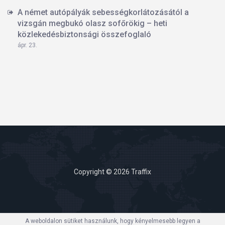
A német autópályák sebességkorlátozásától a
vizsgán megbukó olasz sofőrökig – heti
közlekedésbiztonsági összefoglaló
ápr. 23.
Copyright © 2026 Traffix
A weboldalon sütiket használunk, hogy kényelmesebb legyen a