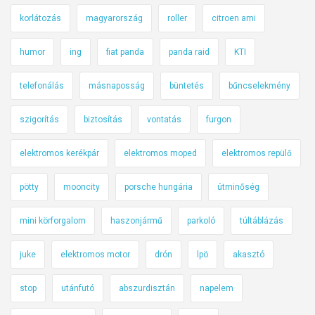
korlátozás
magyarország
roller
citroen ami
humor
ing
fiat panda
panda raid
KTI
telefonálás
másnaposság
büntetés
bűncselekmény
szigorítás
biztosítás
vontatás
furgon
elektromos kerékpár
elektromos moped
elektromos repülő
pötty
mooncity
porsche hungária
útminőség
mini körforgalom
haszonjármű
parkoló
túltáblázás
juke
elektromos motor
drón
lpö
akasztó
stop
utánfutó
abszurdisztán
napelem