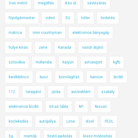
3-as metró
megállás
4-es út
sávlezárás
l
a
főpolgármester
videó
EU
tréler
hirdetés
s
z
matrica
mini countryman
elektromos bányagép
s
o
hülye kiírás
zene
Kanada
vasúti átjáró
f
ő
szlovákia
Hollandia
kaiyun
avtoexport
kgfb
r
kerékbilincs
busz
közvilágítás
kamion
bicikli
ö
k
112
terepjáró
járda
autóreklám
szabály
i
g
elektromos bicikli
60-as tábla
M1
Nissan
–
h
közlekedés
autópálya
Lime
dízel
FEOL
e
t
5g
mentők
fizető parkolás
kresz-módosítás