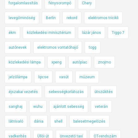
forgalomlassítás
fénysorompó
Chery
levegőminőség
Berlin
rekord
elektromos tricikli
ékm
közlekedési minisztérium
lázár jános
Tiggo 7
autónevek
elektromos vontatóhajó
togg
közlekedési lámpa
xpeng
autópiac
znojmo
jelzőlámpa
lipcse
vasút
múzeum
éjszakai vezetés
sebességkorlátozás
útszűkítés
sanghaj
wuhu
ajánlott sebesség
veterán
látnivaló
dánia
shell
balesetmegelőzés
vadkerítés
Üllői út
önvezető taxi
OT-rendszám