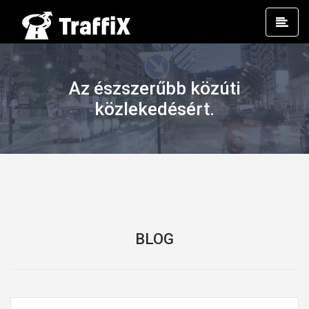
Prim
Men
Az észszerűbb közúti
közlekedésért.
BLOG