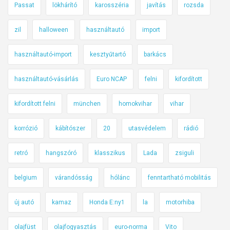
Passat
lökhárító
karosszéria
javítás
rozsda
zil
halloween
használtautó
import
használtautó-import
kesztyűtartó
barkács
használtautó-vásárlás
Euro NCAP
felni
kifordított
kifordított felni
münchen
homokvihar
vihar
korrózió
kábítószer
20
utasvédelem
rádió
retró
hangszóró
klasszikus
Lada
zsiguli
belgium
várandósság
hólánc
fenntartható mobilitás
új autó
kamaz
Honda E:ny1
la
motorhiba
olajfüst
olajfogyasztás
euro-norma
Vito