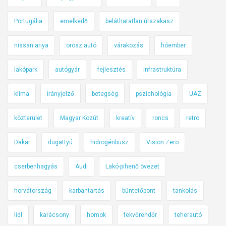
Portugália
emelkedő
beláthatatlan útszakasz
nissan ariya
orosz autó
várakozás
hóember
lakópark
autógyár
fejlesztés
infrastruktúra
klíma
irányjelző
betegség
pszichológia
UAZ
közterület
Magyar Közút
kreatív
roncs
retro
Dakar
dugattyú
hidrogénbusz
Vision Zero
cserbenhagyás
Audi
Lakó-pihenő övezet
horvátország
karbantartás
büntetőpont
tankolás
lidl
karácsony
homok
fekvőrendőr
teherautó