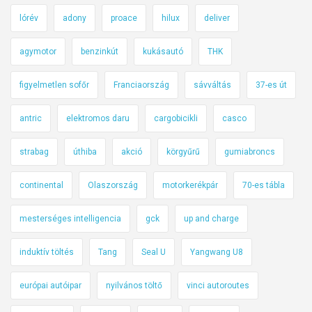
lórév
adony
proace
hilux
deliver
agymotor
benzinkút
kukásautó
THK
figyelmetlen sofőr
Franciaország
sávváltás
37-es út
antric
elektromos daru
cargobicikli
casco
strabag
úthiba
akció
körgyűrű
gumiabroncs
continental
Olaszország
motorkerékpár
70-es tábla
mesterséges intelligencia
gck
up and charge
induktív töltés
Tang
Seal U
Yangwang U8
európai autóipar
nyilvános töltő
vinci autoroutes