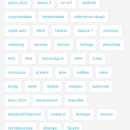
párizs 2024
deliver 9
m1-m7
ételfutár
cargo kerékpár
teherkerékpár
elektromos robogó
repülő autó
hibrid
hatótáv
SeaLion 7
mozdony
sebesség
amerika
kamera
ferihegy
pihenőhely
M35
M44
biztonsági öv
USPS
Cobra
motorozás
új kresz
phev
traffibox
dekor
bírság
batyk
időskor
világítás
bukósisak
kresz 2024
dunaharaszti
stop-tábla
kanyarodó fűútvonal
szankció
Norvégia
stressz
téli felkészülés
úthenger
fűnyíró