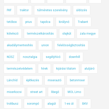
e
l
s
,
FKF
traktor
túlméretes szerelvény
üldözés
s
d
é
e
tetőbox
prius
tapolca
királynő
Trabant
g
s
k
kötelező
természetkárosítás
olajkút
zala megye
z
o
i
akadálymentesítés
union
felelősségbiztosítás
r
g
l
o
NÚSZ
nosztalgia
segélyhívó
downhill
á
r
t
ú
természetvédelem
hírek
kijárási tilalom
aluljáró
o
a
z
n
Lánchíd
építkezés
mixerautó
betonmixer
á
s
mixerkocsi
street art
libegő
MOL Limo
á
t
trolibusz
sorompó
alagút
1-es út
BKV