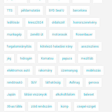
TTS
példamutatás
BYD Seal U
barcelona
leállósáv
kresz2024
oldalszél
horrorszerelvény
munkagép
zenélő út
motorosok
Rosenbauer
forgalomirányítás
kötelező haladási irány
asszisztens
jég
hidrogén
Komatsu
papucs
mezítláb
elektromos autó
rakomány
üzemanyag
mobilozás
rendőrautó
SUV
láthatóság
Asfinag
genova
Japán
látási viszonyok
alkoholtilalom
baleset
30-as tábla
zöld rendszám
komp
csepel-sziget