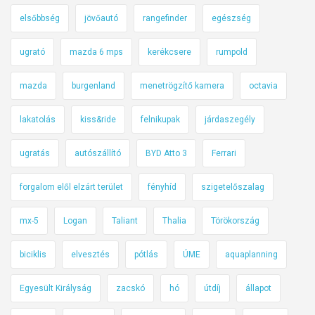
elsőbbség
jövőautó
rangefinder
egészség
ugrató
mazda 6 mps
kerékcsere
rumpold
mazda
burgenland
menetrögzítő kamera
octavia
lakatolás
kiss&ride
felnikupak
járdaszegély
ugratás
autószállító
BYD Atto 3
Ferrari
forgalom elől elzárt terület
fényhíd
szigetelőszalag
mx-5
Logan
Taliant
Thalia
Törökország
biciklis
elvesztés
pótlás
ÚME
aquaplanning
Egyesült Királyság
zacskó
hó
útdíj
állapot