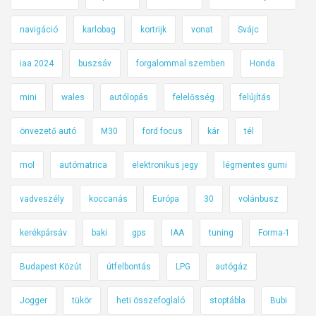
navigáció
karlobag
kortrijk
vonat
Svájc
iaa 2024
buszsáv
forgalommal szemben
Honda
mini
wales
autólopás
felelősség
felújítás
önvezető autó
M30
ford focus
kár
tél
mol
autómatrica
elektronikus jegy
légmentes gumi
vadveszély
koccanás
Európa
30
volánbusz
kerékpársáv
baki
gps
IAA
tuning
Forma-1
Budapest Közút
útfelbontás
LPG
autógáz
Jogger
tükör
heti összefoglaló
stoptábla
Bubi