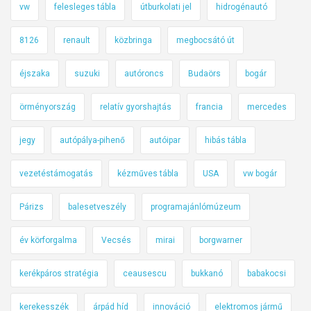
vw
felesleges tábla
útburkolati jel
hidrogénautó
8126
renault
közbringa
megbocsátó út
éjszaka
suzuki
autóroncs
Budaörs
bogár
örményország
relatív gyorshajtás
francia
mercedes
jegy
autópálya-pihenő
autóipar
hibás tábla
vezetéstámogatás
kézműves tábla
USA
vw bogár
Párizs
balesetveszély
programajánlómúzeum
év körforgalma
Vecsés
mirai
borgwarner
kerékpáros stratégia
ceausescu
bukkanó
babakocsi
kerekesszék
árpád híd
innováció
elektromos jármű