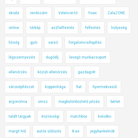
i
k
skoda
rendszám
Velencei-tó
hoax
ZalaZONE
ö
online
térkép
aszfaltfestés
felfestés
hülyeség
z
l
hőség
győr
varsó
forgalomcsillapítás
e
k
légszennyezés
dugódíj
levegő munkacsoport
e
d
ellenőrzés
közúti ellenőrzés
gazdagrét
é
s
városépítészet
koppenhága
fiat
Gyermekvasút
b
i
ergonómia
omsz
megkülönböztető jelzés
bérlet
z
t
talált tárgyak
közösségi
matchbox
kolodko
o
margit híd
autós üldözés
8-as
jegybankelnök
n