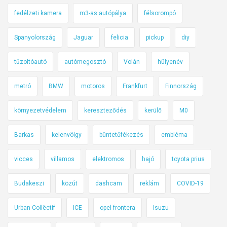
ó
l
fedélzeti kamera
m3-as autópálya
félsorompó
a
Spanyolország
Jaguar
felicia
pickup
diy
v
i
tűzoltóautó
autómegosztó
Volán
hülyenév
z
s
metró
BMW
motoros
Frankfurt
Finnország
g
á
környezetvédelem
kereszteződés
kerülő
M0
n
m
Barkas
kelenvölgy
büntetőfékezés
embléma
e
g
vicces
villamos
elektromos
hajó
toyota prius
b
Budakeszi
közút
dashcam
reklám
COVID-19
u
k
Urban Collëctif
ICE
opel frontera
Isuzu
ó
o