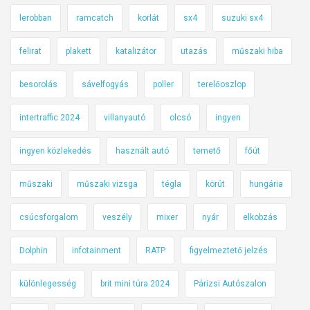
lerobban
ramcatch
korlát
sx4
suzuki sx4
felirat
plakett
katalizátor
utazás
műszaki hiba
besorolás
sávelfogyás
poller
terelőoszlop
intertraffic 2024
villanyautó
olcsó
ingyen
ingyen közlekedés
használt autó
temető
főút
műszaki
műszaki vizsga
tégla
körút
hungária
csúcsforgalom
veszély
mixer
nyár
elkobzás
Dolphin
infotainment
RATP
figyelmeztető jelzés
különlegesség
brit mini túra 2024
Párizsi Autószalon