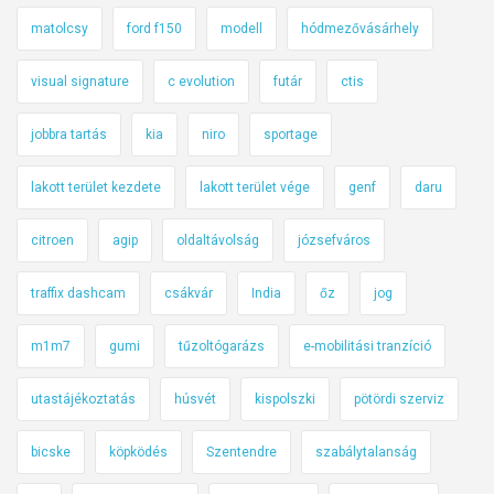
s
matolcsy
ford f150
modell
hódmezővásárhely
á
g
visual signature
c evolution
futár
ctis
i
ö
jobbra tartás
kia
niro
sportage
s
s
lakott terület kezdete
lakott terület vége
genf
daru
z
e
citroen
agip
oldaltávolság
józsefváros
f
traffix dashcam
csákvár
India
őz
jog
o
g
m1m7
gumi
tűzoltógarázs
e-mobilitási tranzíció
l
a
utastájékoztatás
húsvét
kispolszki
pötördi szerviz
l
ó
bicske
köpködés
Szentendre
szabálytalanság