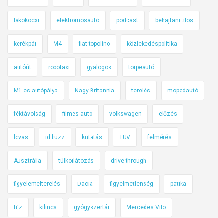
lakókocsi
elektromosautó
podcast
behajtani tilos
kerékpár
M4
fiat topolino
közlekedéspolitika
autóút
robotaxi
gyalogos
törpeautó
M1-es autópálya
Nagy-Britannia
terelés
mopedautó
féktávolság
filmes autó
volkswagen
előzés
lovas
id buzz
kutatás
TÜV
felmérés
Ausztrália
túlkorlátozás
drive-through
figyelemelterelés
Dacia
figyelmetlenség
patika
tűz
kilincs
gyógyszertár
Mercedes Vito