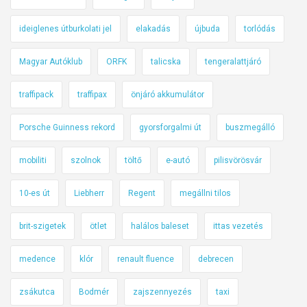
ideiglenes útburkolati jel
elakadás
újbuda
torlódás
Magyar Autóklub
ORFK
talicska
tengeralattjáró
traffipack
traffipax
önjáró akkumulátor
Porsche Guinness rekord
gyorsforgalmi út
buszmegálló
mobiliti
szolnok
töltő
e-autó
pilisvörösvár
10-es út
Liebherr
Regent
megállni tilos
brit-szigetek
ötlet
halálos baleset
ittas vezetés
medence
klór
renault fluence
debrecen
zsákutca
Bodmér
zajszennyezés
taxi