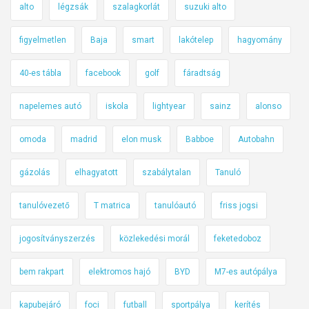
alto
légzsák
szalagkorlát
suzuki alto
figyelmetlen
Baja
smart
lakótelep
hagyomány
40-es tábla
facebook
golf
fáradtság
napelemes autó
iskola
lightyear
sainz
alonso
omoda
madrid
elon musk
Babboe
Autobahn
gázolás
elhagyatott
szabálytalan
Tanuló
tanulóvezető
T matrica
tanulóautó
friss jogsi
jogosítványszerzés
közlekedési morál
feketedoboz
bem rakpart
elektromos hajó
BYD
M7-es autópálya
kapubejáró
foci
futball
sportpálya
kerítés