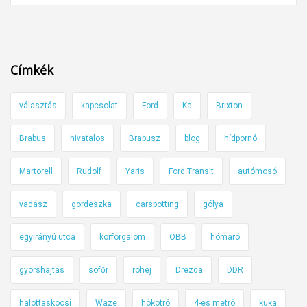
é
e
m
b
e
e
t
s
Címkék
a
s
u
é
választás
kapcsolat
Ford
Ka
Brixton
t
g
ó
h
Brabus
hivatalos
Brabusz
blog
hídpornó
p
a
á
t
Martorell
Rudolf
Yaris
Ford Transit
autómosó
l
á
y
vadász
gördeszka
carspotting
gólya
r
á
n
egyirányú utca
körforgalom
OBB
hómaró
k
é
s
l
gyorshajtás
sofőr
röhej
Drezda
DDR
e
k
b
ü
halottaskocsi
Waze
hókotró
4-es metró
kuka