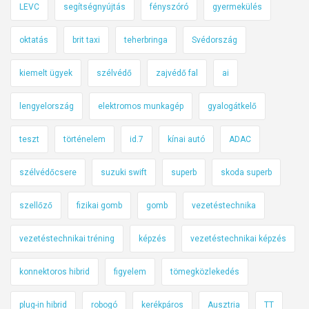
LEVC
segítségnyújtás
fényszóró
gyermekülés
oktatás
brit taxi
teherbringa
Svédország
kiemelt ügyek
szélvédő
zajvédő fal
ai
lengyelország
elektromos munkagép
gyalogátkelő
teszt
történelem
id.7
kínai autó
ADAC
szélvédőcsere
suzuki swift
superb
skoda superb
szellőző
fizikai gomb
gomb
vezetéstechnika
vezetéstechnikai tréning
képzés
vezetéstechnikai képzés
konnektoros hibrid
figyelem
tömegközlekedés
plug-in hibrid
robogó
kerékpáros
Ausztria
TT