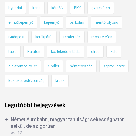
hyundai
kona
kérdőív
BKK
gyerekülés
érintőképernyő
képernyő
parkolás
mentőfolyosó
Budapest
kerékpárút
rendőrség
mobiltelefon
tábla
Balaton
közlekedési tábla
elroq
zöld
elektromos roller
e-roller
németország
sopron. pötty
közlekedésbiztonság
kresz
Legutóbbi bejegyzések
Német Autobahn, magyar tanulság: sebességhatár
nélkül, de szigorúan
okt. 12.