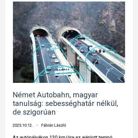
Német Autobahn, magyar
tanulság: sebességhatár nélkül,
de szigorúan
2025.10.12.
Fábián László
Az autópályákon 130 km/óra az ajánlott tempó,