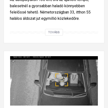
balesetnél a gyorsabban haladó könnyebben
felelőssé tehető. Németországban 33, itthon 55
halálos áldozat jut egymillió közlekedőre.
N
TOVÁBB
é
m
e
t
A
u
t
o
b
a
h
n