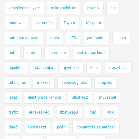
veszélyes helyzet
mikromobilitás
alkohol
bor
hannover
biztonság
Toyota
téli gumi
autonóm autózás
tesla
LED
párásodás
zebra
autó
motor
agresszió
elektromos busz
repülőtér
statisztika
gyerekek
Kína
kresz tábla
útfelújítás
maxxus
sebességhatár
útépítés
lakat
elektromos kamion
alkatrész
művészet
traffix
érdekesség
fizetőkapu
logó
vicc
dugó
törésteszt
poén
dohányzás az autóban