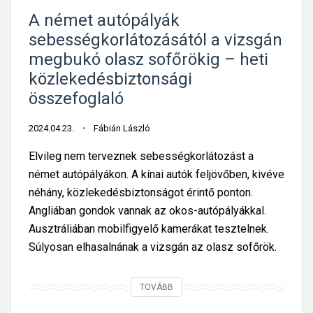
,
A német autópályák
m
sebességkorlátozásától a vizsgán
a
megbukó olasz sofőrökig – heti
g
közlekedésbiztonsági
y
összefoglaló
a
r
2024.04.23.
Fábián László
t
Elvileg nem terveznek sebességkorlátozást a
a
német autópályákon. A kínai autók feljövőben, kivéve
n
néhány, közlekedésbiztonságot érintő ponton.
u
Angliában gondok vannak az okos-autópályákkal.
l
Ausztráliában mobilfigyelő kamerákat tesztelnek.
s
Súlyosan elhasalnának a vizsgán az olasz sofőrök.
á
g
A
:
TOVÁBB
n
s