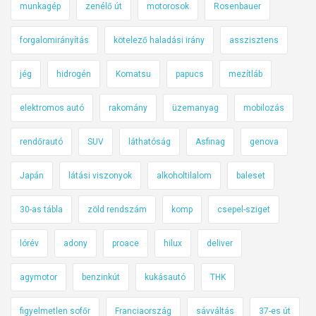
munkagép
zenélő út
motorosok
Rosenbauer
forgalomirányítás
kötelező haladási irány
asszisztens
jég
hidrogén
Komatsu
papucs
mezítláb
elektromos autó
rakomány
üzemanyag
mobilozás
rendőrautó
SUV
láthatóság
Asfinag
genova
Japán
látási viszonyok
alkoholtilalom
baleset
30-as tábla
zöld rendszám
komp
csepel-sziget
lórév
adony
proace
hilux
deliver
agymotor
benzinkút
kukásautó
THK
figyelmetlen sofőr
Franciaország
sávváltás
37-es út