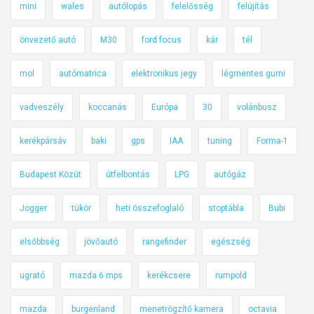
mini
wales
autólopás
felelősség
felújítás
önvezető autó
M30
ford focus
kár
tél
mol
autómatrica
elektronikus jegy
légmentes gumi
vadveszély
koccanás
Európa
30
volánbusz
kerékpársáv
baki
gps
IAA
tuning
Forma-1
Budapest Közút
útfelbontás
LPG
autógáz
Jogger
tükör
heti összefoglaló
stoptábla
Bubi
elsőbbség
jövőautó
rangefinder
egészség
ugrató
mazda 6 mps
kerékcsere
rumpold
mazda
burgenland
menetrögzítő kamera
octavia