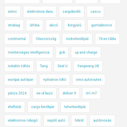
antric
elektromos daru
cargobicikli
casco
strabag
úthiba
akció
körgyűrű
gumiabroncs
continental
Olaszország
motorkerékpár
70-es tábla
mesterséges intelligencia
gck
up and charge
induktív töltés
Tang
Seal U
Yangwang U8
európai autóipar
nyilvános töltő
vinci autoroutes
párizs 2024
vw id buzz
deliver 9
m1-m7
ételfutár
cargo kerékpár
teherkerékpár
elektromos robogó
repülő autó
hibrid
autómosás