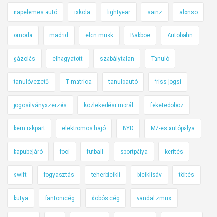
napelemes autó
iskola
lightyear
sainz
alonso
omoda
madrid
elon musk
Babboe
Autobahn
gázolás
elhagyatott
szabálytalan
Tanuló
tanulóvezető
T matrica
tanulóautó
friss jogsi
jogosítványszerzés
közlekedési morál
feketedoboz
bem rakpart
elektromos hajó
BYD
M7-es autópálya
kapubejáró
foci
futball
sportpálya
kerítés
swift
fogyasztás
teherbicikli
biciklisáv
töltés
kutya
fantomcég
dobós cég
vandalizmus