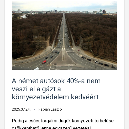
A német autósok 40%-a nem
veszi el a gázt a
környezetvédelem kedvéért
2025.07.24.
Fábián László
Pedig a csúcsforgalmi dugók környezeti terhelése
csökkenthető lenne egyszerű vezetési