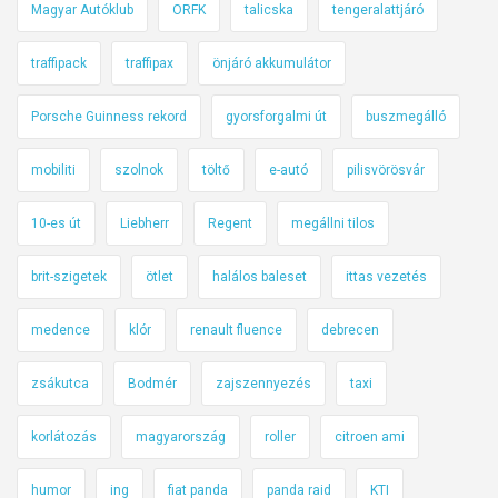
Magyar Autóklub
ORFK
talicska
tengeralattjáró
traffipack
traffipax
önjáró akkumulátor
Porsche Guinness rekord
gyorsforgalmi út
buszmegálló
mobiliti
szolnok
töltő
e-autó
pilisvörösvár
10-es út
Liebherr
Regent
megállni tilos
brit-szigetek
ötlet
halálos baleset
ittas vezetés
medence
klór
renault fluence
debrecen
zsákutca
Bodmér
zajszennyezés
taxi
korlátozás
magyarország
roller
citroen ami
humor
ing
fiat panda
panda raid
KTI