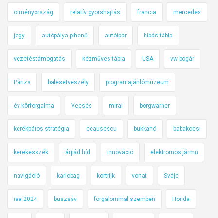
örményország
relatív gyorshajtás
francia
mercedes
jegy
autópálya-pihenő
autóipar
hibás tábla
vezetéstámogatás
kézműves tábla
USA
vw bogár
Párizs
balesetveszély
programajánlómúzeum
év körforgalma
Vecsés
mirai
borgwarner
kerékpáros stratégia
ceausescu
bukkanó
babakocsi
kerekesszék
árpád híd
innováció
elektromos jármű
navigáció
karlobag
kortrijk
vonat
Svájc
iaa 2024
buszsáv
forgalommal szemben
Honda