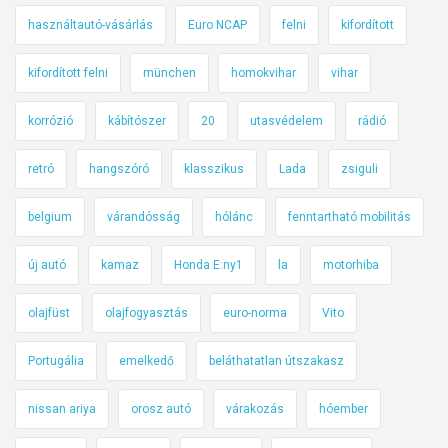
használtautó-vásárlás
Euro NCAP
felni
kifordított
kifordított felni
münchen
homokvihar
vihar
korrózió
kábítószer
20
utasvédelem
rádió
retró
hangszóró
klasszikus
Lada
zsiguli
belgium
várandósság
hólánc
fenntartható mobilitás
új autó
kamaz
Honda E:ny1
la
motorhiba
olajfüst
olajfogyasztás
euro-norma
Vito
Portugália
emelkedő
beláthatatlan útszakasz
nissan ariya
orosz autó
várakozás
hóember