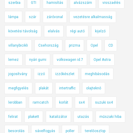
szerbia
GTI
hamisítás
alvázszám
visszaélés
lámpa
szár
záróvonal
vezetésre alkalmasság
követési távolság
elalvás
régi autó
kijelző
villanybicikli
Csehország
prizma
Opel
CD
lemez
nyári gumi
volkswagen id.7
Opel Astra
jogosítvány
izzó
izzókészlet
meghibásodás
megfigyelés
plakát
intertraffic
olajteknő
lerobban
ramcatch
korlát
sx4
suzuki sx4
felirat
plakett
katalizátor
utazás
műszaki hiba
besorolás
sávelfogyás
poller
terelőoszlop