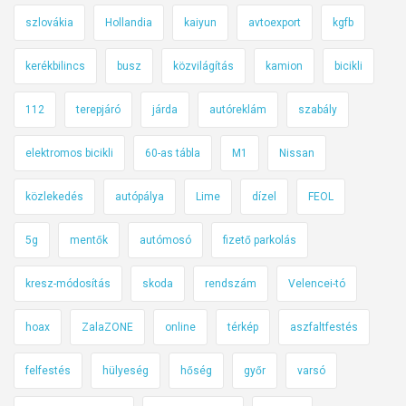
szlovákia
Hollandia
kaiyun
avtoexport
kgfb
kerékbilincs
busz
közvilágítás
kamion
bicikli
112
terepjáró
járda
autóreklám
szabály
elektromos bicikli
60-as tábla
M1
Nissan
közlekedés
autópálya
Lime
dízel
FEOL
5g
mentők
autómosó
fizető parkolás
kresz-módosítás
skoda
rendszám
Velencei-tó
hoax
ZalaZONE
online
térkép
aszfaltfestés
felfestés
hülyeség
hőség
győr
varsó