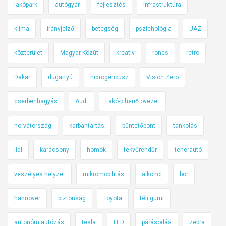
lakópark
autógyár
fejlesztés
infrastruktúra
klíma
irányjelző
betegség
pszichológia
UAZ
közterület
Magyar Közút
kreatív
roncs
retro
Dakar
dugattyú
hidrogénbusz
Vision Zero
cserbenhagyás
Audi
Lakó-pihenő övezet
horvátország
karbantartás
büntetőpont
tankolás
lidl
karácsony
homok
fekvőrendőr
teherautó
veszélyes helyzet
mikromobilitás
alkohol
bor
hannover
biztonság
Toyota
téli gumi
autonóm autózás
tesla
LED
párásodás
zebra