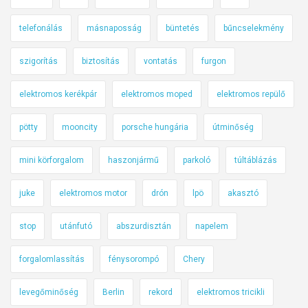
telefonálás
másnaposság
büntetés
bűncselekmény
szigorítás
biztosítás
vontatás
furgon
elektromos kerékpár
elektromos moped
elektromos repülő
pötty
mooncity
porsche hungária
útminőség
mini körforgalom
haszonjármű
parkoló
túltáblázás
juke
elektromos motor
drón
lpö
akasztó
stop
utánfutó
abszurdisztán
napelem
forgalomlassítás
fénysorompó
Chery
levegőminőség
Berlin
rekord
elektromos tricikli