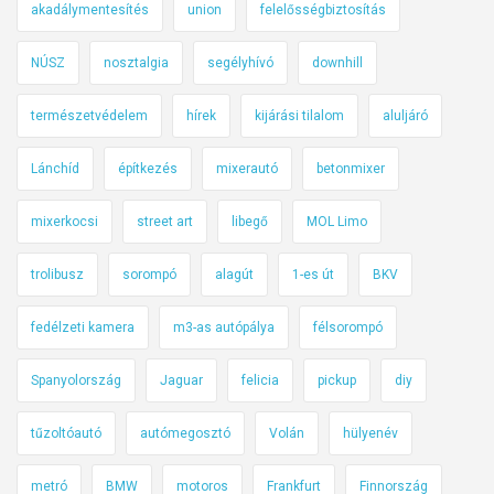
m
akadálymentesítés
union
felelősségbiztosítás
ú
k
t
NÚSZ
nosztalgia
segélyhívó
downhill
e
i
d
j
természetvédelem
hírek
kijárási tilalom
aluljáró
v
á
é
r
Lánchíd
építkezés
mixerautó
betonmixer
é
m
r
ű
mixerkocsi
street art
libegő
MOL Limo
t
v
ö
trolibusz
sorompó
alagút
1-es út
BKV
n
!
fedélzeti kamera
m3-as autópálya
félsorompó
Spanyolország
Jaguar
felicia
pickup
diy
tűzoltóautó
autómegosztó
Volán
hülyenév
metró
BMW
motoros
Frankfurt
Finnország