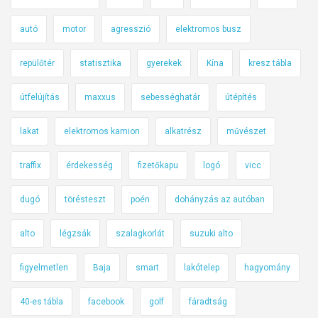
autó
motor
agresszió
elektromos busz
repülőtér
statisztika
gyerekek
Kína
kresz tábla
útfelújítás
maxxus
sebességhatár
útépítés
lakat
elektromos kamion
alkatrész
művészet
traffix
érdekesség
fizetőkapu
logó
vicc
dugó
törésteszt
poén
dohányzás az autóban
alto
légzsák
szalagkorlát
suzuki alto
figyelmetlen
Baja
smart
lakótelep
hagyomány
40-es tábla
facebook
golf
fáradtság