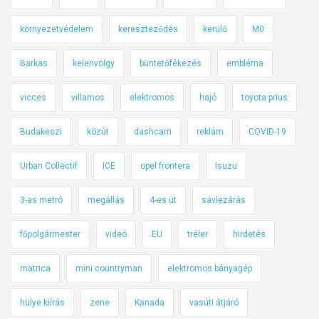
környezetvédelem
kereszteződés
kerülő
M0
Barkas
kelenvölgy
büntetőfékezés
embléma
vicces
villamos
elektromos
hajó
toyota prius
Budakeszi
közút
dashcam
reklám
COVID-19
Urban Collëctif
ICE
opel frontera
Isuzu
3-as metró
megállás
4-es út
sávlezárás
főpolgármester
videó
EU
tréler
hirdetés
matrica
mini countryman
elektromos bányagép
hülye kiírás
zene
Kanada
vasúti átjáró