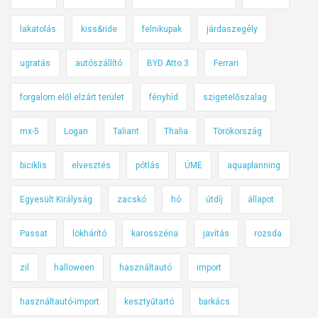
lakatolás
kiss&ride
felnikupak
járdaszegély
ugratás
autószállító
BYD Atto 3
Ferrari
forgalom elől elzárt terület
fényhíd
szigetelőszalag
mx-5
Logan
Taliant
Thalia
Törökország
biciklis
elvesztés
pótlás
ÚME
aquaplanning
Egyesült Királyság
zacskó
hó
útdíj
állapot
Passat
lökhárító
karosszéria
javítás
rozsda
zil
halloween
használtautó
import
használtautó-import
kesztyűtartó
barkács