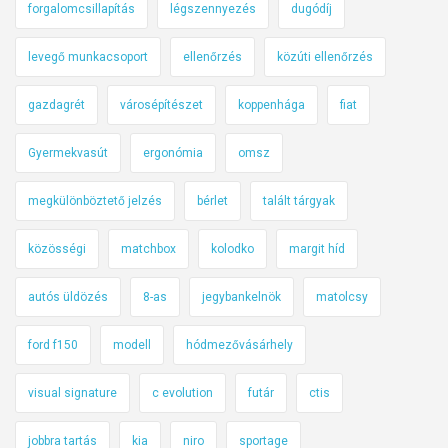
forgalomcsillapítás
légszennyezés
dugódíj
levegő munkacsoport
ellenőrzés
közúti ellenőrzés
gazdagrét
városépítészet
koppenhága
fiat
Gyermekvasút
ergonómia
omsz
megkülönböztető jelzés
bérlet
talált tárgyak
közösségi
matchbox
kolodko
margit híd
autós üldözés
8-as
jegybankelnök
matolcsy
ford f150
modell
hódmezővásárhely
visual signature
c evolution
futár
ctis
jobbra tartás
kia
niro
sportage