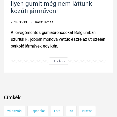
Ilyen gumit még nem láttunk
%
közúti járművön!
-
a
2025.06.13.
Rácz Tamás
n
A levegőmentes gumiabroncsokat Belgiumban
e
szúrtuk ki, jobban mondva vettük észre az út szélén
m
parkoló járművek egyikén.
v
e
s
I
TOVÁBB
z
l
i
y
e
e
l
n
a
g
Címkék
g
u
á
m
választás
kapcsolat
Ford
Ka
Brixton
z
i