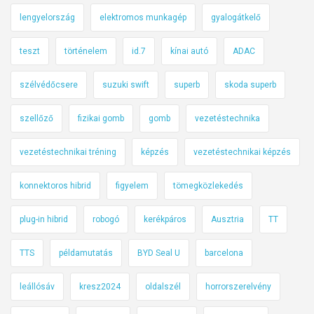
lengyelország
elektromos munkagép
gyalogátkelő
teszt
történelem
id.7
kínai autó
ADAC
szélvédőcsere
suzuki swift
superb
skoda superb
szellőző
fizikai gomb
gomb
vezetéstechnika
vezetéstechnikai tréning
képzés
vezetéstechnikai képzés
konnektoros hibrid
figyelem
tömegközlekedés
plug-in hibrid
robogó
kerékpáros
Ausztria
TT
TTS
példamutatás
BYD Seal U
barcelona
leállósáv
kresz2024
oldalszél
horrorszerelvény