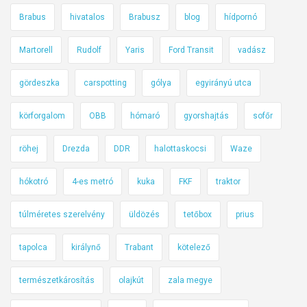
t
t
Brabus
hivatalos
Brabusz
blog
hídpornó
a
m
k
é
Martorell
Rudolf
Yaris
Ford Transit
vadász
ö
g
r
n
gördeszka
carspotting
gólya
egyirányú utca
n
e
körforgalom
OBB
hómaró
gyorshajtás
sofőr
y
m
e
l
röhej
Drezda
DDR
halottaskocsi
Waze
z
á
e
t
hókotró
4-es metró
kuka
FKF
traktor
t
t
v
u
túlméretes szerelvény
üldözés
tetőbox
prius
é
n
d
k
tapolca
királynő
Trabant
kötelező
e
k
l
ö
természetkárosítás
olajkút
zala megye
e
z