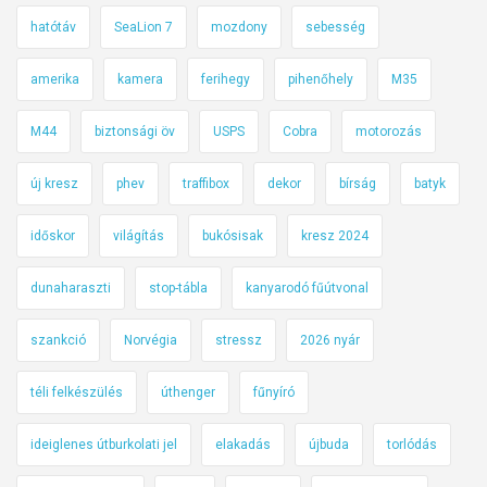
hatótáv
SeaLion 7
mozdony
sebesség
amerika
kamera
ferihegy
pihenőhely
M35
M44
biztonsági öv
USPS
Cobra
motorozás
új kresz
phev
traffibox
dekor
bírság
batyk
időskor
világítás
bukósisak
kresz 2024
dunaharaszti
stop-tábla
kanyarodó fűútvonal
szankció
Norvégia
stressz
2026 nyár
téli felkészülés
úthenger
fűnyíró
ideiglenes útburkolati jel
elakadás
újbuda
torlódás