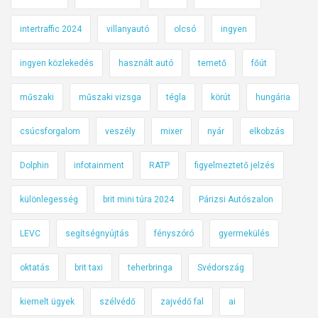
intertraffic 2024
villanyautó
olcsó
ingyen
ingyen közlekedés
használt autó
temető
főút
műszaki
műszaki vizsga
tégla
körút
hungária
csúcsforgalom
veszély
mixer
nyár
elkobzás
Dolphin
infotainment
RATP
figyelmeztető jelzés
különlegesség
brit mini túra 2024
Párizsi Autószalon
LEVC
segítségnyújtás
fényszóró
gyermekülés
oktatás
brit taxi
teherbringa
Svédország
kiemelt ügyek
szélvédő
zajvédő fal
ai