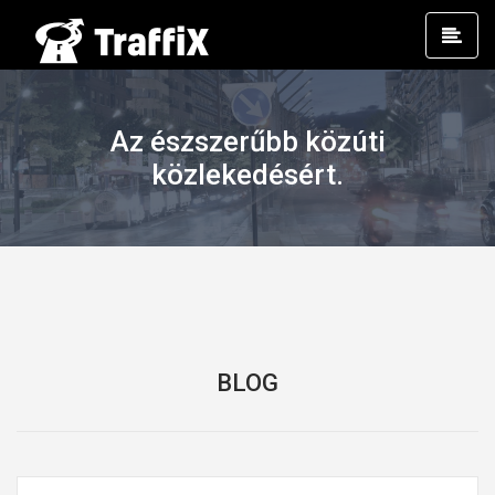
Prim
Men
Az észszerűbb közúti
közlekedésért.
BLOG