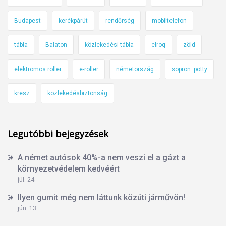
Budapest
kerékpárút
rendőrség
mobiltelefon
tábla
Balaton
közlekedési tábla
elroq
zöld
elektromos roller
e-roller
németország
sopron. pötty
kresz
közlekedésbiztonság
Legutóbbi bejegyzések
A német autósok 40%-a nem veszi el a gázt a
környezetvédelem kedvéért
júl. 24.
Ilyen gumit még nem láttunk közúti járművön!
jún. 13.