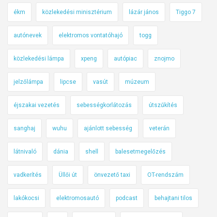
ékm
közlekedési minisztérium
lázár jános
Tiggo 7
autónevek
elektromos vontatóhajó
togg
közlekedési lámpa
xpeng
autópiac
znojmo
jelzőlámpa
lipcse
vasút
múzeum
éjszakai vezetés
sebességkorlátozás
útszűkítés
sanghaj
wuhu
ajánlott sebesség
veterán
látnivaló
dánia
shell
balesetmegelőzés
vadkerítés
Üllői út
önvezető taxi
OT-rendszám
lakókocsi
elektromosautó
podcast
behajtani tilos