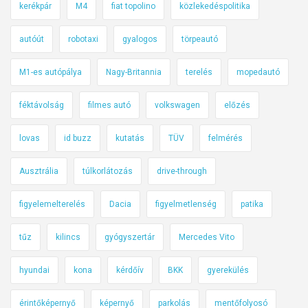
kerékpár
M4
fiat topolino
közlekedéspolitika
autóút
robotaxi
gyalogos
törpeautó
M1-es autópálya
Nagy-Britannia
terelés
mopedautó
féktávolság
filmes autó
volkswagen
előzés
lovas
id buzz
kutatás
TÜV
felmérés
Ausztrália
túlkorlátozás
drive-through
figyelemelterelés
Dacia
figyelmetlenség
patika
tűz
kilincs
gyógyszertár
Mercedes Vito
hyundai
kona
kérdőív
BKK
gyerekülés
érintőképernyő
képernyő
parkolás
mentőfolyosó