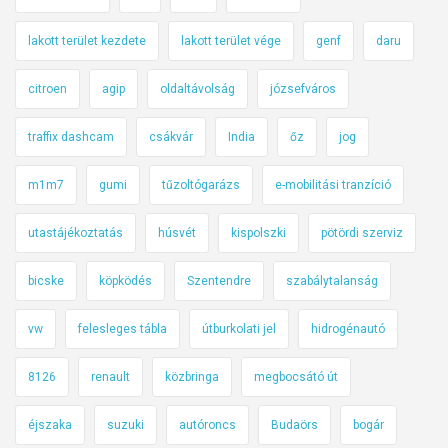
lakott terület kezdete
lakott terület vége
genf
daru
citroen
agip
oldaltávolság
józsefváros
traffix dashcam
csákvár
India
őz
jog
m1m7
gumi
tűzoltógarázs
e-mobilitási tranzíció
utastájékoztatás
húsvét
kispolszki
pötördi szerviz
bicske
köpködés
Szentendre
szabálytalanság
vw
felesleges tábla
útburkolati jel
hidrogénautó
8126
renault
közbringa
megbocsátó út
éjszaka
suzuki
autóroncs
Budaörs
bogár