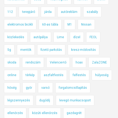
112
terepjáró
járda
autóreklám
szabály
elektromos bicikli
60-as tábla
M1
Nissan
közlekedés
autópálya
Lime
dízel
FEOL
5g
mentők
fizető parkolás
kresz-módosítás
skoda
rendszám
Velencei-tó
hoax
ZalaZONE
online
térkép
aszfaltfestés
felfestés
hülyeség
hőség
győr
varsó
forgalomcsillapítás
légszennyezés
dugódíj
levegő munkacsoport
ellenőrzés
közúti ellenőrzés
gazdagrét