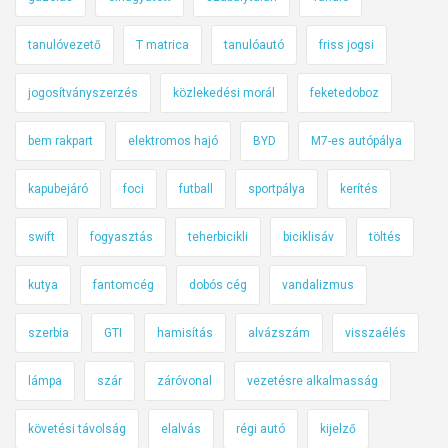
tanulóvezető
T matrica
tanulóautó
friss jogsi
jogosítványszerzés
közlekedési morál
feketedoboz
bem rakpart
elektromos hajó
BYD
M7-es autópálya
kapubejáró
foci
futball
sportpálya
kerítés
swift
fogyasztás
teherbicikli
biciklisáv
töltés
kutya
fantomcég
dobós cég
vandalizmus
szerbia
GTI
hamisítás
alvázszám
visszaélés
lámpa
szár
záróvonal
vezetésre alkalmasság
követési távolság
elalvás
régi autó
kijelző