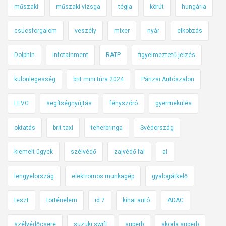
műszaki
műszaki vizsga
tégla
körút
hungária
csúcsforgalom
veszély
mixer
nyár
elkobzás
Dolphin
infotainment
RATP
figyelmeztető jelzés
különlegesség
brit mini túra 2024
Párizsi Autószalon
LEVC
segítségnyújtás
fényszóró
gyermekülés
oktatás
brit taxi
teherbringa
Svédország
kiemelt ügyek
szélvédő
zajvédő fal
ai
lengyelország
elektromos munkagép
gyalogátkelő
teszt
történelem
id.7
kínai autó
ADAC
szélvédőcsere
suzuki swift
superb
skoda superb