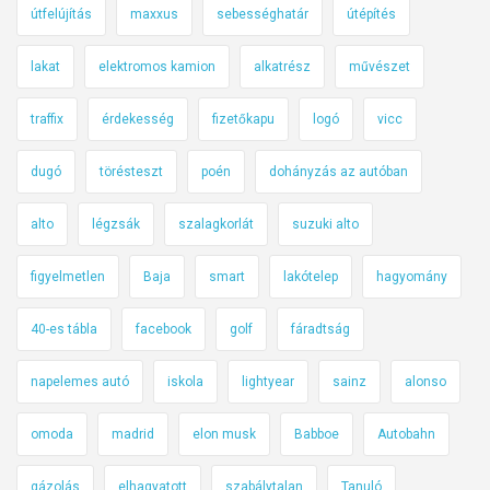
útfelújítás
maxxus
sebességhatár
útépítés
lakat
elektromos kamion
alkatrész
művészet
traffix
érdekesség
fizetőkapu
logó
vicc
dugó
törésteszt
poén
dohányzás az autóban
alto
légzsák
szalagkorlát
suzuki alto
figyelmetlen
Baja
smart
lakótelep
hagyomány
40-es tábla
facebook
golf
fáradtság
napelemes autó
iskola
lightyear
sainz
alonso
omoda
madrid
elon musk
Babboe
Autobahn
gázolás
elhagyatott
szabálytalan
Tanuló