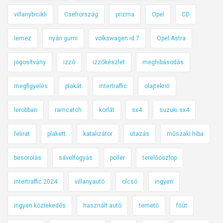
villanybicikli
Csehország
prizma
Opel
CD
lemez
nyári gumi
volkswagen id.7
Opel Astra
jogosítvány
izzó
izzókészlet
meghibásodás
megfigyelés
plakát
intertraffic
olajteknő
lerobban
ramcatch
korlát
sx4
suzuki sx4
felirat
plakett
katalizátor
utazás
műszaki hiba
besorolás
sávelfogyás
poller
terelőoszlop
intertraffic 2024
villanyautó
olcsó
ingyen
ingyen közlekedés
használt autó
temető
főút