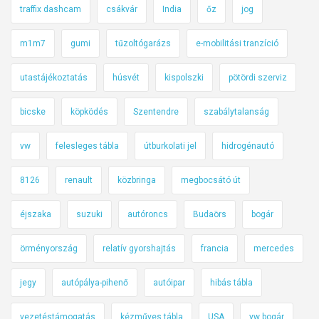
traffix dashcam
csákvár
India
őz
jog
m1m7
gumi
tűzoltógarázs
e-mobilitási tranzíció
utastájékoztatás
húsvét
kispolszki
pötördi szerviz
bicske
köpködés
Szentendre
szabálytalanság
vw
felesleges tábla
útburkolati jel
hidrogénautó
8126
renault
közbringa
megbocsátó út
éjszaka
suzuki
autóroncs
Budaörs
bogár
örményország
relatív gyorshajtás
francia
mercedes
jegy
autópálya-pihenő
autóipar
hibás tábla
vezetéstámogatás
kézműves tábla
USA
vw bogár