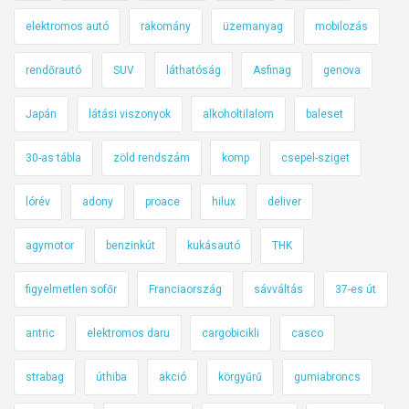
elektromos autó
rakomány
üzemanyag
mobilozás
rendőrautó
SUV
láthatóság
Asfinag
genova
Japán
látási viszonyok
alkoholtilalom
baleset
30-as tábla
zöld rendszám
komp
csepel-sziget
lórév
adony
proace
hilux
deliver
agymotor
benzinkút
kukásautó
THK
figyelmetlen sofőr
Franciaország
sávváltás
37-es út
antric
elektromos daru
cargobicikli
casco
strabag
úthiba
akció
körgyűrű
gumiabroncs