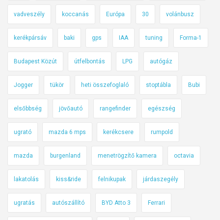
vadveszély
koccanás
Európa
30
volánbusz
kerékpársáv
baki
gps
IAA
tuning
Forma-1
Budapest Közút
útfelbontás
LPG
autógáz
Jogger
tükör
heti összefoglaló
stoptábla
Bubi
elsőbbség
jövőautó
rangefinder
egészség
ugrató
mazda 6 mps
kerékcsere
rumpold
mazda
burgenland
menetrögzítő kamera
octavia
lakatolás
kiss&ride
felnikupak
járdaszegély
ugratás
autószállító
BYD Atto 3
Ferrari