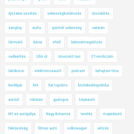
éjszakai vezetés
sebességkorlátozás
útszűkítés
sanghaj
wuhu
ajánlott sebesség
veterán
látnivaló
dánia
shell
balesetmegelőzés
vadkerítés
Üllői út
önvezető taxi
OT-rendszám
lakókocsi
elektromosautó
podcast
behajtani tilos
kerékpár
M4
fiat topolino
közlekedéspolitika
autóút
robotaxi
gyalogos
törpeautó
M1-es autópálya
Nagy-Britannia
terelés
mopedautó
féktávolság
filmes autó
volkswagen
előzés