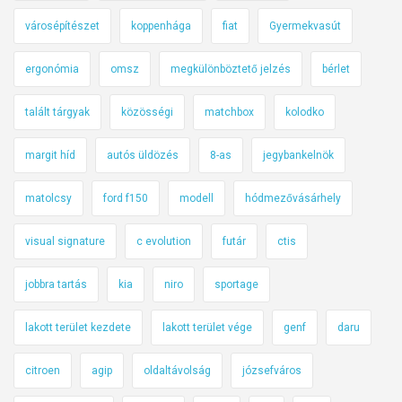
városépítészet
koppenhága
fiat
Gyermekvasút
ergonómia
omsz
megkülönböztető jelzés
bérlet
talált tárgyak
közösségi
matchbox
kolodko
margit híd
autós üldözés
8-as
jegybankelnök
matolcsy
ford f150
modell
hódmezővásárhely
visual signature
c evolution
futár
ctis
jobbra tartás
kia
niro
sportage
lakott terület kezdete
lakott terület vége
genf
daru
citroen
agip
oldaltávolság
józsefváros