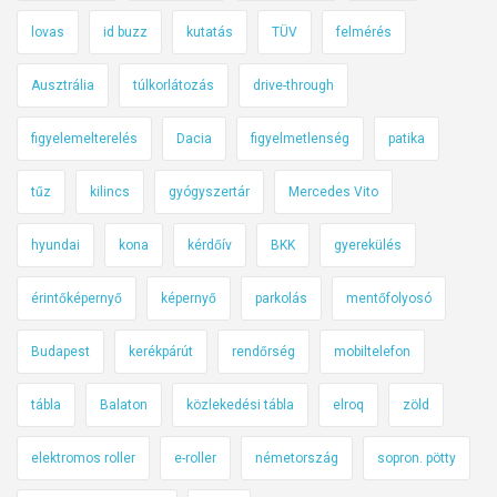
lovas
id buzz
kutatás
TÜV
felmérés
Ausztrália
túlkorlátozás
drive-through
figyelemelterelés
Dacia
figyelmetlenség
patika
tűz
kilincs
gyógyszertár
Mercedes Vito
hyundai
kona
kérdőív
BKK
gyerekülés
érintőképernyő
képernyő
parkolás
mentőfolyosó
Budapest
kerékpárút
rendőrség
mobiltelefon
tábla
Balaton
közlekedési tábla
elroq
zöld
elektromos roller
e-roller
németország
sopron. pötty