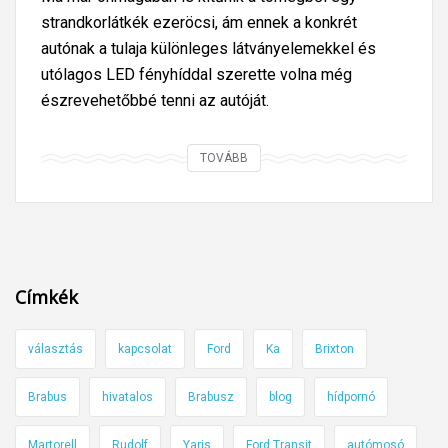
a
ö
strandkorlátkék ezeröcsi, ám ennek a konkrét
k
t
autónak a tulaja különleges látványelemekkel és
ú
l
utólagos LED fényhíddal szerette volna még
t
e
észrevehetőbbé tenni az autóját.
o
t
n
!
,
S
TOVÁBB
e
t
r
a
r
r
e
W
f
a
Címkék
e
r
l
s
választás
kapcsolat
Ford
Ka
Brixton
a
p
j
l
Brabus
hivatalos
Brabusz
blog
hídpornó
á
ü
n
s
Martorell
Rudolf
Yaris
Ford Transit
autómosó