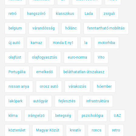
retró
hangszóró
klasszikus
Lada
zsiguli
belgium
várandósság
hólánc
fenntartható mobilitás
új autó
kamaz
Honda E:ny1
la
motorhiba
olajfüst
olajfogyasztás
euro-norma
Vito
Portugália
emelkedő
beláthatatlan útszakasz
nissan ariya
orosz autó
várakozás
hóember
lakópark
autógyár
fejlesztés
infrastruktúra
klíma
irányjelző
betegség
pszichológia
UAZ
közterület
Magyar Közút
kreatív
roncs
retro