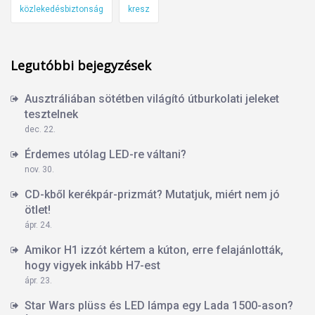
közlekedésbiztonság
kresz
Legutóbbi bejegyzések
Ausztráliában sötétben világító útburkolati jeleket
tesztelnek
dec. 22.
Érdemes utólag LED-re váltani?
nov. 30.
CD-kből kerékpár-prizmát? Mutatjuk, miért nem jó
ötlet!
ápr. 24.
Amikor H1 izzót kértem a kúton, erre felajánlották,
hogy vigyek inkább H7-est
ápr. 23.
Star Wars plüss és LED lámpa egy Lada 1500-ason?