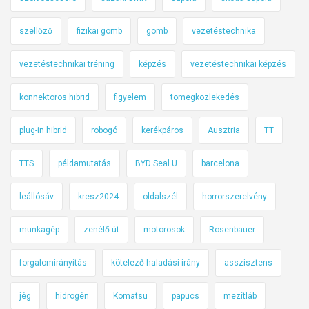
szellőző
fizikai gomb
gomb
vezetéstechnika
vezetéstechnikai tréning
képzés
vezetéstechnikai képzés
konnektoros hibrid
figyelem
tömegközlekedés
plug-in hibrid
robogó
kerékpáros
Ausztria
TT
TTS
példamutatás
BYD Seal U
barcelona
leállósáv
kresz2024
oldalszél
horrorszerelvény
munkagép
zenélő út
motorosok
Rosenbauer
forgalomirányítás
kötelező haladási irány
asszisztens
jég
hidrogén
Komatsu
papucs
mezítláb