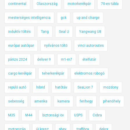
continental
Olaszország
motorkerékpár
70-es tábla
mesterséges intelligencia
gck
up and charge
induktív töltés
Tang
Seal U
Yangwang U8
európai autóipar
nyilvános töltő
vinci autoroutes
párizs 2024
deliver 9
m1-m7
ételfutár
cargo kerékpár
teherkerékpár
elektromos robogó
repülő autó
hibrid
hatótáv
SeaLion 7
mozdony
sebesség
amerika
kamera
ferihegy
pihenőhely
M35
M44
biztonsági öv
USPS
Cobra
motorozás
új kresz
phev
traffibox
dekor