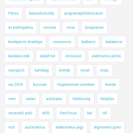
Párizs
balesetveszély
programajánlómúzeum
év körforgalma
Vecsés
mirai
borgwarner
kerékpáros stratégia
ceausescu
bukkanó
babakocsi
kerekesszék
árpád híd
innováció
elektromos jármű
navigáció
karlobag
kortrijk
vonat
Svájc
iaa 2024
buszsáv
forgalommal szemben
Honda
mini
wales
autólopás
felelősség
felújítás
önvezető autó
M30
ford focus
kár
tél
mol
autómatrica
elektronikus jegy
légmentes gumi