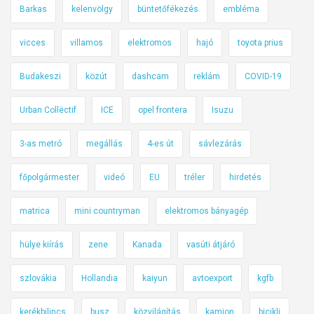
Barkas
kelenvölgy
büntetőfékezés
embléma
vicces
villamos
elektromos
hajó
toyota prius
Budakeszi
közút
dashcam
reklám
COVID-19
Urban Collëctif
ICE
opel frontera
Isuzu
3-as metró
megállás
4-es út
sávlezárás
főpolgármester
videó
EU
tréler
hirdetés
matrica
mini countryman
elektromos bányagép
hülye kiírás
zene
Kanada
vasúti átjáró
szlovákia
Hollandia
kaiyun
avtoexport
kgfb
kerékbilincs
busz
közvilágítás
kamion
bicikli