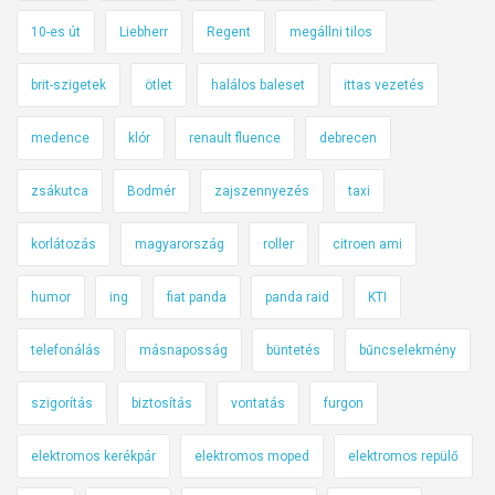
10-es út
Liebherr
Regent
megállni tilos
brit-szigetek
ötlet
halálos baleset
ittas vezetés
medence
klór
renault fluence
debrecen
zsákutca
Bodmér
zajszennyezés
taxi
korlátozás
magyarország
roller
citroen ami
humor
ing
fiat panda
panda raid
KTI
telefonálás
másnaposság
büntetés
bűncselekmény
szigorítás
biztosítás
vontatás
furgon
elektromos kerékpár
elektromos moped
elektromos repülő