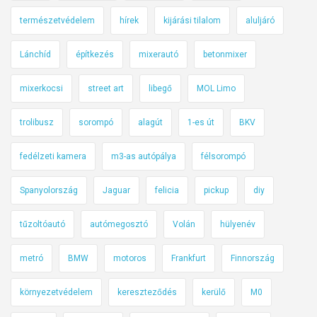
i
a
természetvédelem
hírek
kijárási tilalom
aluljáró
n
1
k
5
Lánchíd
építkezés
mixerautó
betonmixer
á
0
b
0
mixerkocsi
street art
libegő
MOL Limo
b
-
H
a
trolibusz
sorompó
alagút
1-es út
BKV
7
s
-
o
fedélzeti kamera
m3-as autópálya
félsorompó
e
n
Spanyolország
Jaguar
felicia
pickup
diy
s
?
t
Í
tűzoltóautó
autómegosztó
Volán
hülyenév
m
e
metró
BMW
motoros
Frankfurt
Finnország
!
környezetvédelem
kereszteződés
kerülő
M0