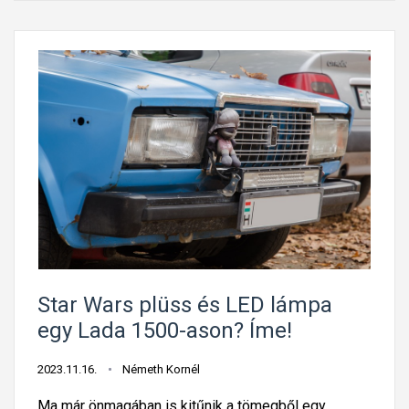
i
t
k
a
o
t
r
j
H
u
1
k
i
,
z
m
z
i
ó
é
t
r
k
t
é
n
Star Wars plüss és LED lámpa
r
e
egy Lada 1500-ason? Íme!
t
m
e
j
2023.11.16.
Németh Kornél
m
ó
Ma már önmagában is kitűnik a tömegből egy