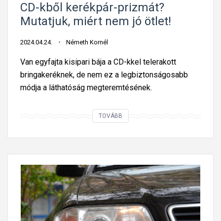
k
L
CD-kből kerékpár-prizmát?
o
E
Mutatjuk, miért nem jó ötlet!
l
D
a
-
2024.04.24.
Németh Kornél
t
r
Van egyfajta kisipari bája a CD-kkel telerakott
i
e
bringakeréknek, de nem ez a legbiztonságosabb
j
v
módja a láthatóság megteremtésének.
e
á
l
l
C
TOVÁBB
e
t
D
k
a
-
e
n
k
t
i
b
t
?
ő
e
l
s
k
z
e