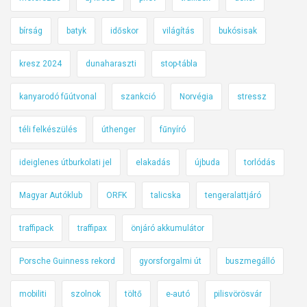
bírság
batyk
időskor
világítás
bukósisak
kresz 2024
dunaharaszti
stop-tábla
kanyarodó fűútvonal
szankció
Norvégia
stressz
téli felkészülés
úthenger
fűnyíró
ideiglenes útburkolati jel
elakadás
újbuda
torlódás
Magyar Autóklub
ORFK
talicska
tengeralattjáró
traffipack
traffipax
önjáró akkumulátor
Porsche Guinness rekord
gyorsforgalmi út
buszmegálló
mobiliti
szolnok
töltő
e-autó
pilisvörösvár