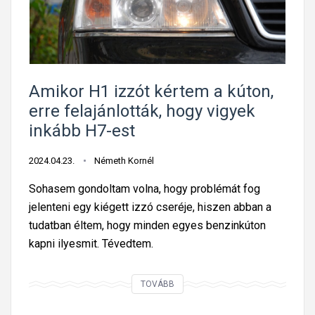
t
r
e
é
l
k
n
p
e
á
Amikor H1 izzót kértem a kúton,
k
r
erre felajánlották, hogy vigyek
-
inkább H7-est
p
r
2024.04.23.
Németh Kornél
i
Sohasem gondoltam volna, hogy problémát fog
z
jelenteni egy kiégett izzó cseréje, hiszen abban a
m
tudatban éltem, hogy minden egyes benzinkúton
á
kapni ilyesmit. Tévedtem.
t
?
A
TOVÁBB
M
m
u