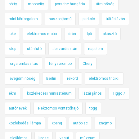
pötty
mooncity
porsche hungária
útminőség
mini körforgalom
haszonjármű
parkoló
túltáblázás
juke
elektromos motor
drón
lpö
akasztó
stop
utánfutó
abszurdisztán
napelem
forgalomlassítás
fénysorompó
Chery
levegőminőség
Berlin
rekord
elektromos tricikli
ékm
közlekedési minisztérium
lázár jános
Tiggo 7
autónevek
elektromos vontatóhajó
togg
közlekedési lámpa
xpeng
autópiac
znojmo
jelzőlámpa
lipcse
vasút
múzeum