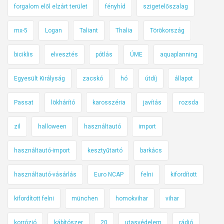
forgalom elől elzárt terület
fényhíd
szigetelőszalag
mx-5
Logan
Taliant
Thalia
Törökország
biciklis
elvesztés
pótlás
ÚME
aquaplanning
Egyesült Királyság
zacskó
hó
útdíj
állapot
Passat
lökhárító
karosszéria
javítás
rozsda
zil
halloween
használtautó
import
használtautó-import
kesztyűtartó
barkács
használtautó-vásárlás
Euro NCAP
felni
kifordított
kifordított felni
münchen
homokvihar
vihar
korrózió
kábítószer
20
utasvédelem
rádió