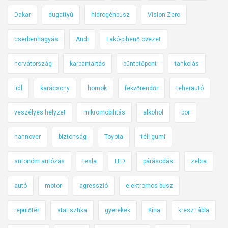
Dakar
dugattyú
hidrogénbusz
Vision Zero
cserbenhagyás
Audi
Lakó-pihenő övezet
horvátország
karbantartás
büntetőpont
tankolás
lidl
karácsony
homok
fekvőrendőr
teherautó
veszélyes helyzet
mikromobilitás
alkohol
bor
hannover
biztonság
Toyota
téli gumi
autonóm autózás
tesla
LED
párásodás
zebra
autó
motor
agresszió
elektromos busz
repülőtér
statisztika
gyerekek
Kína
kresz tábla