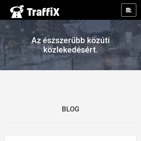
Prim
Men
Az észszerűbb közúti
közlekedésért.
BLOG