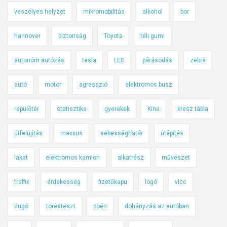
veszélyes helyzet
mikromobilitás
alkohol
bor
hannover
biztonság
Toyota
téli gumi
autonóm autózás
tesla
LED
párásodás
zebra
autó
motor
agresszió
elektromos busz
repülőtér
statisztika
gyerekek
Kína
kresz tábla
útfelújítás
maxxus
sebességhatár
útépítés
lakat
elektromos kamion
alkatrész
művészet
traffix
érdekesség
fizetőkapu
logó
vicc
dugó
törésteszt
poén
dohányzás az autóban