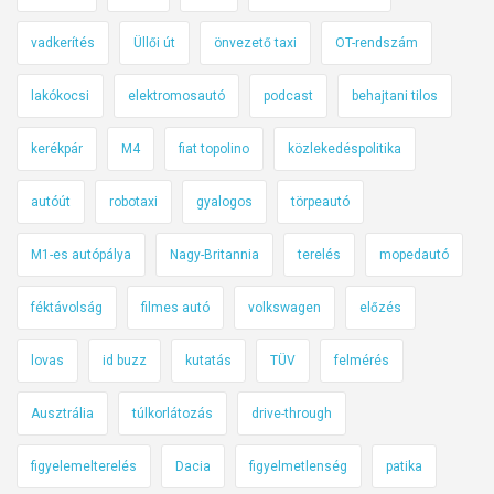
vadkerítés
Üllői út
önvezető taxi
OT-rendszám
lakókocsi
elektromosautó
podcast
behajtani tilos
kerékpár
M4
fiat topolino
közlekedéspolitika
autóút
robotaxi
gyalogos
törpeautó
M1-es autópálya
Nagy-Britannia
terelés
mopedautó
féktávolság
filmes autó
volkswagen
előzés
lovas
id buzz
kutatás
TÜV
felmérés
Ausztrália
túlkorlátozás
drive-through
figyelemelterelés
Dacia
figyelmetlenség
patika