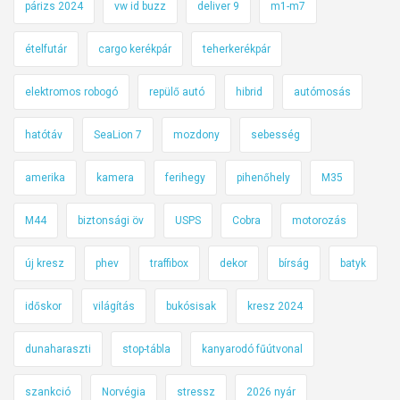
párizs 2024
vw id buzz
deliver 9
m1-m7
ételfutár
cargo kerékpár
teherkerékpár
elektromos robogó
repülő autó
hibrid
autómosás
hatótáv
SeaLion 7
mozdony
sebesség
amerika
kamera
ferihegy
pihenőhely
M35
M44
biztonsági öv
USPS
Cobra
motorozás
új kresz
phev
traffibox
dekor
bírság
batyk
időskor
világítás
bukósisak
kresz 2024
dunaharaszti
stop-tábla
kanyarodó fűútvonal
szankció
Norvégia
stressz
2026 nyár