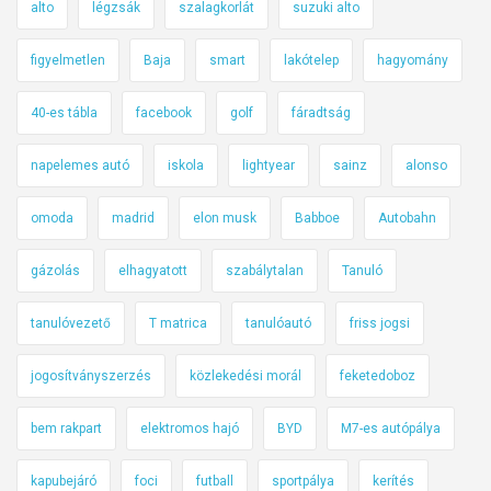
alto
légzsák
szalagkorlát
suzuki alto
figyelmetlen
Baja
smart
lakótelep
hagyomány
40-es tábla
facebook
golf
fáradtság
napelemes autó
iskola
lightyear
sainz
alonso
omoda
madrid
elon musk
Babboe
Autobahn
gázolás
elhagyatott
szabálytalan
Tanuló
tanulóvezető
T matrica
tanulóautó
friss jogsi
jogosítványszerzés
közlekedési morál
feketedoboz
bem rakpart
elektromos hajó
BYD
M7-es autópálya
kapubejáró
foci
futball
sportpálya
kerítés