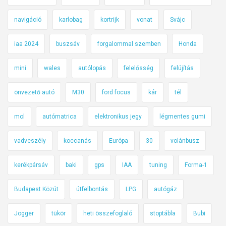
navigáció
karlobag
kortrijk
vonat
Svájc
iaa 2024
buszsáv
forgalommal szemben
Honda
mini
wales
autólopás
felelősség
felújítás
önvezető autó
M30
ford focus
kár
tél
mol
autómatrica
elektronikus jegy
légmentes gumi
vadveszély
koccanás
Európa
30
volánbusz
kerékpársáv
baki
gps
IAA
tuning
Forma-1
Budapest Közút
útfelbontás
LPG
autógáz
Jogger
tükör
heti összefoglaló
stoptábla
Bubi