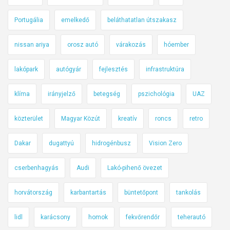
Portugália
emelkedő
beláthatatlan útszakasz
nissan ariya
orosz autó
várakozás
hóember
lakópark
autógyár
fejlesztés
infrastruktúra
klíma
irányjelző
betegség
pszichológia
UAZ
közterület
Magyar Közút
kreatív
roncs
retro
Dakar
dugattyú
hidrogénbusz
Vision Zero
cserbenhagyás
Audi
Lakó-pihenő övezet
horvátország
karbantartás
büntetőpont
tankolás
lidl
karácsony
homok
fekvőrendőr
teherautó