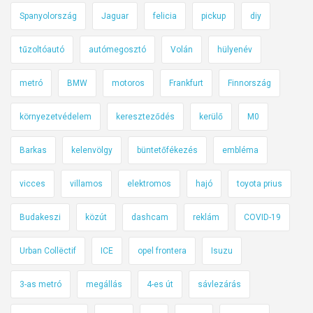
d
Spanyolország
Jaguar
felicia
pickup
diy
ő
”
tűzoltóautó
autómegosztó
Volán
hülyenév
T
e
metró
BMW
motoros
Frankfurt
Finnország
s
l
környezetvédelem
kereszteződés
kerülő
M0
á
i
Barkas
kelenvölgy
büntetőfékezés
embléma
g
–
vicces
villamos
elektromos
hajó
toyota prius
h
Budakeszi
közút
dashcam
reklám
COVID-19
e
t
Urban Collëctif
ICE
opel frontera
Isuzu
i
k
3-as metró
megállás
4-es út
sávlezárás
ö
z