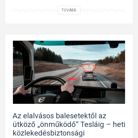
H
TOVÁBB
o
g
y
a
n
l
e
g
y
e
n
ö
r
Az elalvásos balesetektől az
ö
ütköző „önműködő” Tesláig – heti
m
közlekedésbiztonsági
t