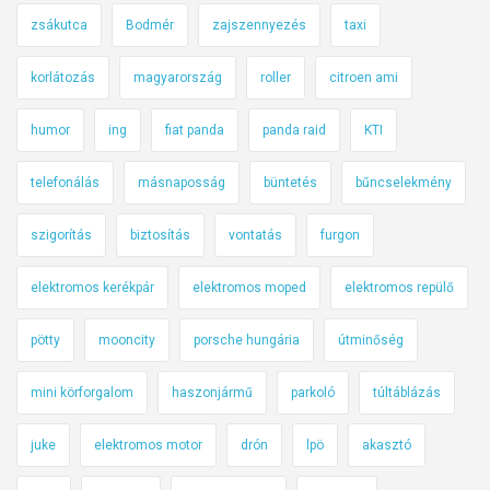
zsákutca
Bodmér
zajszennyezés
taxi
korlátozás
magyarország
roller
citroen ami
humor
ing
fiat panda
panda raid
KTI
telefonálás
másnaposság
büntetés
bűncselekmény
szigorítás
biztosítás
vontatás
furgon
elektromos kerékpár
elektromos moped
elektromos repülő
pötty
mooncity
porsche hungária
útminőség
mini körforgalom
haszonjármű
parkoló
túltáblázás
juke
elektromos motor
drón
lpö
akasztó