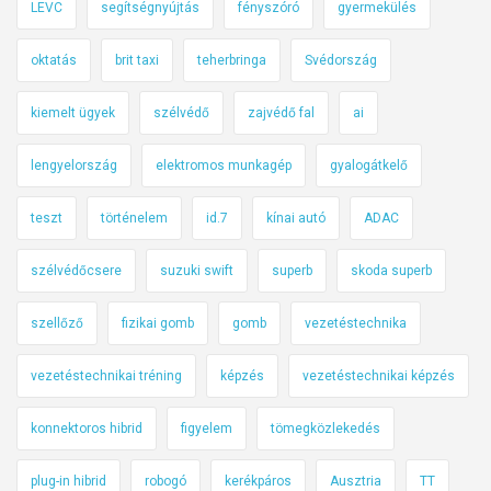
LEVC
segítségnyújtás
fényszóró
gyermekülés
oktatás
brit taxi
teherbringa
Svédország
kiemelt ügyek
szélvédő
zajvédő fal
ai
lengyelország
elektromos munkagép
gyalogátkelő
teszt
történelem
id.7
kínai autó
ADAC
szélvédőcsere
suzuki swift
superb
skoda superb
szellőző
fizikai gomb
gomb
vezetéstechnika
vezetéstechnikai tréning
képzés
vezetéstechnikai képzés
konnektoros hibrid
figyelem
tömegközlekedés
plug-in hibrid
robogó
kerékpáros
Ausztria
TT