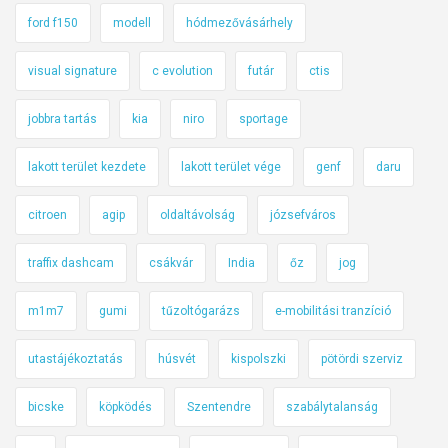
ford f150
modell
hódmezővásárhely
visual signature
c evolution
futár
ctis
jobbra tartás
kia
niro
sportage
lakott terület kezdete
lakott terület vége
genf
daru
citroen
agip
oldaltávolság
józsefváros
traffix dashcam
csákvár
India
őz
jog
m1m7
gumi
tűzoltógarázs
e-mobilitási tranzíció
utastájékoztatás
húsvét
kispolszki
pötördi szerviz
bicske
köpködés
Szentendre
szabálytalanság