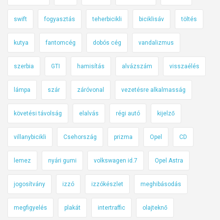
swift
fogyasztás
teherbicikli
biciklisáv
töltés
kutya
fantomcég
dobós cég
vandalizmus
szerbia
GTI
hamisítás
alvázszám
visszaélés
lámpa
szár
záróvonal
vezetésre alkalmasság
követési távolság
elalvás
régi autó
kijelző
villanybicikli
Csehország
prizma
Opel
CD
lemez
nyári gumi
volkswagen id.7
Opel Astra
jogosítvány
izzó
izzókészlet
meghibásodás
megfigyelés
plakát
intertraffic
olajteknő