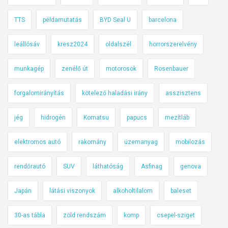
TTS
példamutatás
BYD Seal U
barcelona
leállósáv
kresz2024
oldalszél
horrorszerelvény
munkagép
zenélő út
motorosok
Rosenbauer
forgalomirányítás
kötelező haladási irány
asszisztens
jég
hidrogén
Komatsu
papucs
mezítláb
elektromos autó
rakomány
üzemanyag
mobilozás
rendőrautó
SUV
láthatóság
Asfinag
genova
Japán
látási viszonyok
alkoholtilalom
baleset
30-as tábla
zöld rendszám
komp
csepel-sziget