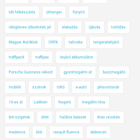
téli felkészülés
úthenger
fűnyíró
ideiglenes útburkolati jel
elakadás
újbuda
torlódás
Magyar Autóklub
ORFK
talicska
tengeralattjáró
traffipack
traffipax
önjáró akkumulátor
Porsche Guinness rekord
gyorsforgalmi út
buszmegálló
mobiliti
szolnok
töltő
e-autó
pilisvörösvár
10-es út
Liebherr
Regent
megállni tilos
brit-szigetek
ötlet
halálos baleset
ittas vezetés
medence
klór
renault fluence
debrecen