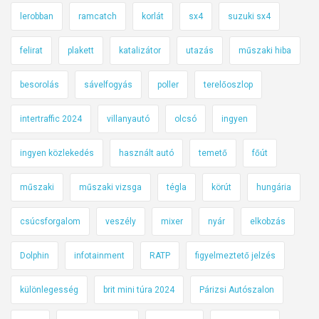
lerobban
ramcatch
korlát
sx4
suzuki sx4
felirat
plakett
katalizátor
utazás
műszaki hiba
besorolás
sávelfogyás
poller
terelőoszlop
intertraffic 2024
villanyautó
olcsó
ingyen
ingyen közlekedés
használt autó
temető
főút
műszaki
műszaki vizsga
tégla
körút
hungária
csúcsforgalom
veszély
mixer
nyár
elkobzás
Dolphin
infotainment
RATP
figyelmeztető jelzés
különlegesség
brit mini túra 2024
Párizsi Autószalon