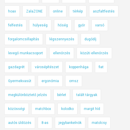
ö
hoax
ZalaZONE
online
térkép
aszfaltfestés
s
s
felfestés
hülyeség
hőség
győr
varsó
z
e
forgalomcsillapítás
légszennyezés
dugódíj
f
o
levegő munkacsoport
ellenőrzés
közúti ellenőrzés
g
l
gazdagrét
városépítészet
koppenhága
fiat
a
l
Gyermekvasút
ergonómia
omsz
ó
megkülönböztető jelzés
bérlet
talált tárgyak
közösségi
matchbox
kolodko
margit híd
autós üldözés
8-as
jegybankelnök
matolcsy