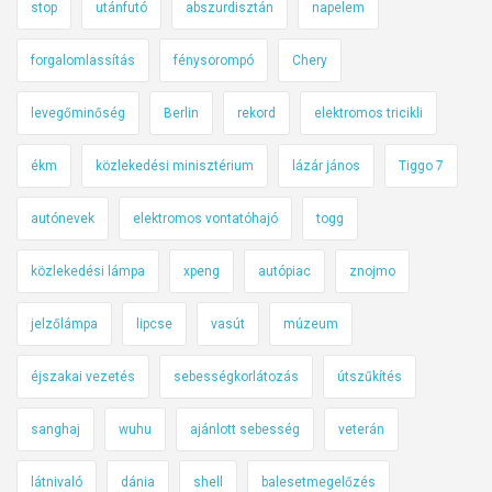
stop
utánfutó
abszurdisztán
napelem
forgalomlassítás
fénysorompó
Chery
levegőminőség
Berlin
rekord
elektromos tricikli
ékm
közlekedési minisztérium
lázár jános
Tiggo 7
autónevek
elektromos vontatóhajó
togg
közlekedési lámpa
xpeng
autópiac
znojmo
jelzőlámpa
lipcse
vasút
múzeum
éjszakai vezetés
sebességkorlátozás
útszűkítés
sanghaj
wuhu
ajánlott sebesség
veterán
látnivaló
dánia
shell
balesetmegelőzés