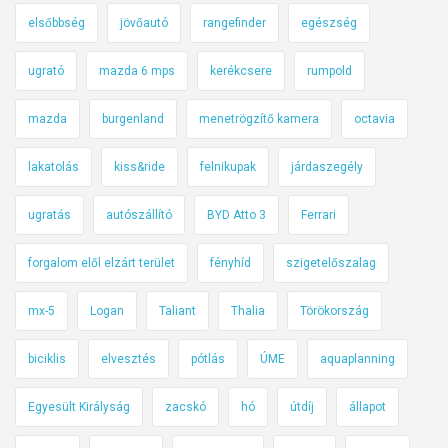
elsőbbség
jövőautó
rangefinder
egészség
ugrató
mazda 6 mps
kerékcsere
rumpold
mazda
burgenland
menetrögzítő kamera
octavia
lakatolás
kiss&ride
felnikupak
járdaszegély
ugratás
autószállító
BYD Atto 3
Ferrari
forgalom elől elzárt terület
fényhíd
szigetelőszalag
mx-5
Logan
Taliant
Thalia
Törökország
biciklis
elvesztés
pótlás
ÚME
aquaplanning
Egyesült Királyság
zacskó
hó
útdíj
állapot