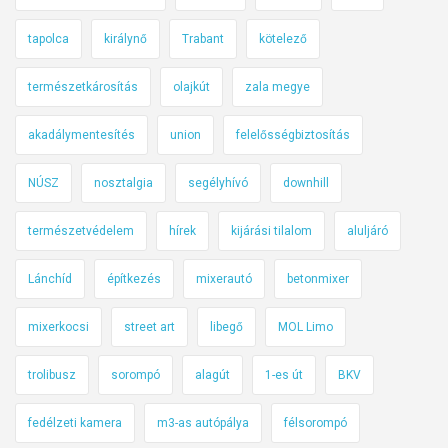
ő
l
tapolca
királynő
Trabant
kötelező
a
z
természetkárosítás
olajkút
zala megye
ü
akadálymentesítés
union
felelősségbiztosítás
t
k
NÚSZ
nosztalgia
segélyhívó
downhill
ö
z
természetvédelem
hírek
kijárási tilalom
aluljáró
ő
„
Lánchíd
építkezés
mixerautó
betonmixer
ö
n
mixerkocsi
street art
libegő
MOL Limo
m
ű
trolibusz
sorompó
alagút
1-es út
BKV
k
ö
fedélzeti kamera
m3-as autópálya
félsorompó