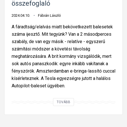
összefoglaló
e
l
2024.04.10.
Fábián László
i
A fáradtság/elalvás miatt bekövetkezett balesetek
a
száma ijesztő. Mit tegyünk? Van a 2 másodperces
z
szabály, de van egy másik - relatíve - egyszerű
é
számítási módszer a követési távolság
j
meghatározására. A brit kormány vizsgálódik, mert
s
sok autós panaszkodik: egyre inkább vakítanak a
z
fényszórók. Amszterdamban e-bringa-lassító cuccal
a
kísérleteznek. A Tesla egyezségre jutott a halálos
k
Autopilot-baleset ügyében.
a
i
A
TOVÁBB
v
z
e
e
z
l
e