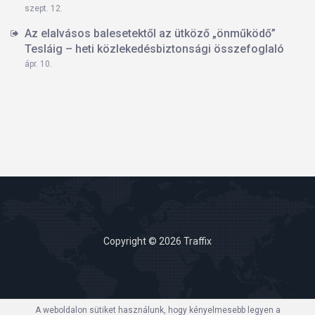
szept. 12.
Az elalvásos balesetektől az ütköző „önműködő”
Tesláig – heti közlekedésbiztonsági összefoglaló
ápr. 10.
Copyright © 2026 Traffix
A weboldalon sütiket használunk, hogy kényelmesebb legyen a