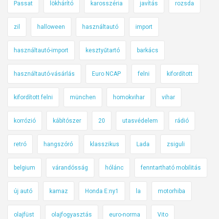
Passat
lökhárító
karosszéria
javítás
rozsda
zil
halloween
használtautó
import
használtautó-import
kesztyűtartó
barkács
használtautó-vásárlás
Euro NCAP
felni
kifordított
kifordított felni
münchen
homokvihar
vihar
korrózió
kábítószer
20
utasvédelem
rádió
retró
hangszóró
klasszikus
Lada
zsiguli
belgium
várandósság
hólánc
fenntartható mobilitás
új autó
kamaz
Honda E:ny1
la
motorhiba
olajfüst
olajfogyasztás
euro-norma
Vito