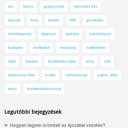
tűz
kilincs
gyógyszertár
Mercedes Vito
hyundai
kona
kérdőív
BKK
gyerekülés
érintőképernyő
képernyő
parkolás
mentőfolyosó
Budapest
kerékpárút
rendőrség
mobiltelefon
tábla
Balaton
közlekedési tábla
elroq
zöld
elektromos roller
e-roller
németország
sopron. pötty
kresz
közlekedésbiztonság
Legutóbbi bejegyzések
Hogyan legyen örömteli az éjszakai vezetés?