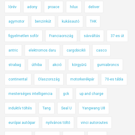
lórév
adony
proace
hilux
deliver
agymotor
benzinkút
kukásautó
THK
figyelmetlen sofőr
Franciaország
sávváltás
37-es út
antric
elektromos daru
cargobicikli
casco
strabag
úthiba
akció
körgyűrű
gumiabroncs
continental
Olaszország
motorkerékpár
70-es tábla
mesterséges intelligencia
gck
up and charge
induktív töltés
Tang
Seal U
Yangwang U8
európai autóipar
nyilvános töltő
vinci autoroutes