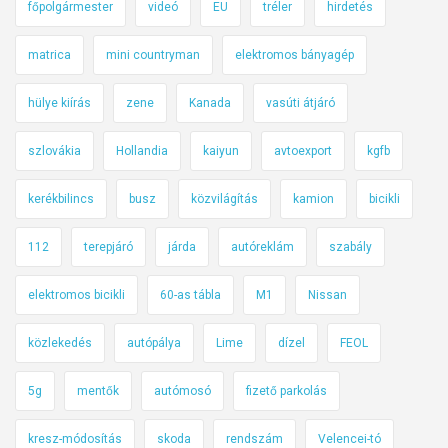
főpolgármester
videó
EU
tréler
hirdetés
l
e
matrica
mini countryman
elektromos bányagép
k
e
hülye kiírás
zene
Kanada
vasúti átjáró
d
é
szlovákia
Hollandia
kaiyun
avtoexport
kgfb
s
kerékbilincs
busz
közvilágítás
kamion
bicikli
b
i
112
terepjáró
járda
autóreklám
szabály
z
t
elektromos bicikli
60-as tábla
M1
Nissan
o
n
közlekedés
autópálya
Lime
dízel
FEOL
s
á
5g
mentők
autómosó
fizető parkolás
g
i
kresz-módosítás
skoda
rendszám
Velencei-tó