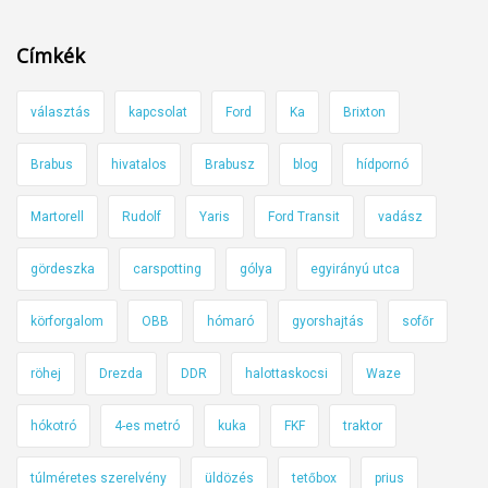
a
t
l
é
Címkék
v
s
á
?
választás
kapcsolat
Ford
Ka
Brixton
s
o
Brabus
hivatalos
Brabusz
blog
hídpornó
s
b
Martorell
Rudolf
Yaris
Ford Transit
vadász
a
l
gördeszka
carspotting
gólya
egyirányú utca
e
körforgalom
OBB
hómaró
gyorshajtás
sofőr
s
e
röhej
Drezda
DDR
halottaskocsi
Waze
t
e
hókotró
4-es metró
kuka
FKF
traktor
k
t
túlméretes szerelvény
üldözés
tetőbox
prius