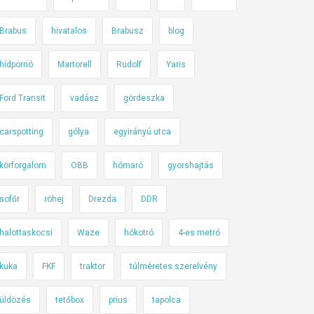
Brabus
hivatalos
Brabusz
blog
hídpornó
Martorell
Rudolf
Yaris
Ford Transit
vadász
gördeszka
carspotting
gólya
egyirányú utca
körforgalom
OBB
hómaró
gyorshajtás
sofőr
röhej
Drezda
DDR
halottaskocsi
Waze
hókotró
4-es metró
kuka
FKF
traktor
túlméretes szerelvény
üldözés
tetőbox
prius
tapolca