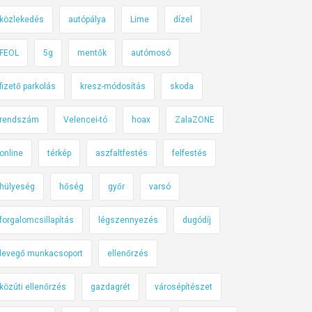
közlekedés
autópálya
Lime
dízel
FEOL
5g
mentők
autómosó
fizető parkolás
kresz-módosítás
skoda
rendszám
Velencei-tó
hoax
ZalaZONE
online
térkép
aszfaltfestés
felfestés
hülyeség
hőség
győr
varsó
forgalomcsillapítás
légszennyezés
dugódíj
levegő munkacsoport
ellenőrzés
közúti ellenőrzés
gazdagrét
városépítészet