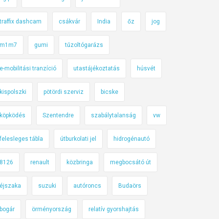
traffix dashcam
csákvár
India
őz
jog
m1m7
gumi
tűzoltógarázs
e-mobilitási tranzíció
utastájékoztatás
húsvét
kispolszki
pötördi szerviz
bicske
köpködés
Szentendre
szabálytalanság
vw
felesleges tábla
útburkolati jel
hidrogénautó
8126
renault
közbringa
megbocsátó út
éjszaka
suzuki
autóroncs
Budaörs
bogár
örményország
relatív gyorshajtás