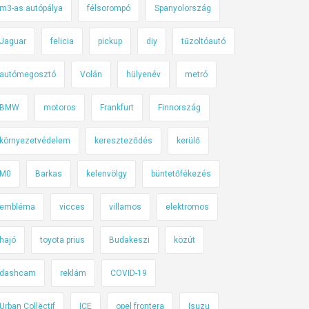
m3-as autópálya
félsorompó
Spanyolország
Jaguar
felicia
pickup
diy
tűzoltóautó
autómegosztó
Volán
hülyenév
metró
BMW
motoros
Frankfurt
Finnország
környezetvédelem
kereszteződés
kerülő
M0
Barkas
kelenvölgy
büntetőfékezés
embléma
vicces
villamos
elektromos
hajó
toyota prius
Budakeszi
közút
dashcam
reklám
COVID-19
Urban Collëctif
ICE
opel frontera
Isuzu