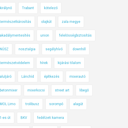
királynő
Trabant
kötelező
természetkárosítás
olajkút
zala megye
akadálymentesítés
union
felelősségbiztosítás
NÚSZ
nosztalgia
segélyhívó
downhill
természetvédelem
hírek
kijárási tilalom
aluljáró
Lánchíd
építkezés
mixerautó
betonmixer
mixerkocsi
street art
libegő
MOL Limo
trolibusz
sorompó
alagút
1-es út
BKV
fedélzeti kamera