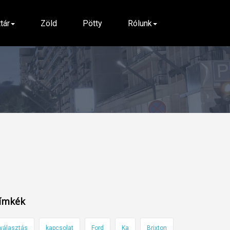
ttár
Zöld
Pötty
Rólunk
ímkék
választás
kapcsolat
Ford
Ka
Brixton