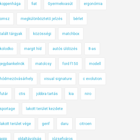
koppenhága
fiat
Gyermekvasút
ergonómia
omsz
megkülönböztető jelzés
bérlet
talált tárgyak
közösségi
matchbox
kolodko
margit híd
autós üldözés
8-as
jegybankelnök
matolcsy
ford f150
modell
hódmezővásárhely
visual signature
c evolution
futár
ctis
jobbra tartás
kia
niro
sportage
lakott terület kezdete
lakott terület vége
genf
daru
citroen
agip
oldaltávolság
józsefváros