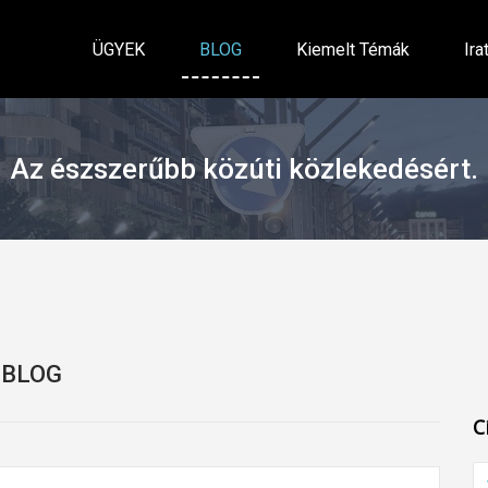
ÜGYEK
BLOG
Kiemelt Témák
Ira
Az észszerűbb közúti közlekedésért.
BLOG
C