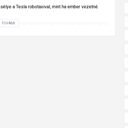
lye a Tesla robotaxival, mint ha ember vezetné.
A
TOVÁBB
T
e
s
l
a
r
o
b
o
t
a
x
i
j