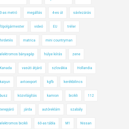
3-as metró
megállás
4-es út
sávlezárás
főpolgármester
videó
EU
tréler
hirdetés
matrica
mini countryman
elektromos bányagép
hülye kiírás
zene
Kanada
vasúti átjáró
szlovákia
Hollandia
kaiyun
avtoexport
kgfb
kerékbilincs
busz
közvilágítás
kamion
bicikli
112
terepjáró
járda
autóreklám
szabály
elektromos bicikli
60-as tábla
M1
Nissan