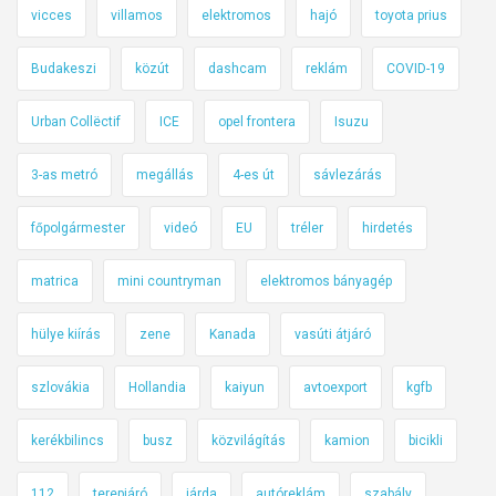
Í
vicces
villamos
elektromos
hajó
toyota prius
T
Budakeszi
közút
dashcam
reklám
COVID-19
V
E
Urban Collëctif
ICE
opel frontera
Isuzu
!
)
3-as metró
megállás
4-es út
sávlezárás
főpolgármester
videó
EU
tréler
hirdetés
matrica
mini countryman
elektromos bányagép
hülye kiírás
zene
Kanada
vasúti átjáró
szlovákia
Hollandia
kaiyun
avtoexport
kgfb
kerékbilincs
busz
közvilágítás
kamion
bicikli
112
terepjáró
járda
autóreklám
szabály