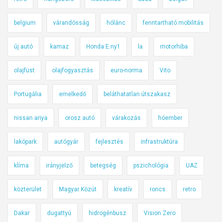
belgium
várandósság
hólánc
fenntartható mobilitás
új autó
kamaz
Honda E:ny1
la
motorhiba
olajfüst
olajfogyasztás
euro-norma
Vito
Portugália
emelkedő
beláthatatlan útszakasz
nissan ariya
orosz autó
várakozás
hóember
lakópark
autógyár
fejlesztés
infrastruktúra
klíma
irányjelző
betegség
pszichológia
UAZ
közterület
Magyar Közút
kreatív
roncs
retro
Dakar
dugattyú
hidrogénbusz
Vision Zero