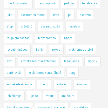
mini körforgalom
haszonjármű
parkoló
túltáblázás
juke
elektromos motor
drón
lpö
akasztó
stop
utánfutó
abszurdisztán
napelem
forgalomlassítás
fénysorompó
Chery
levegőminőség
Berlin
rekord
elektromos tricikli
ékm
közlekedési minisztérium
lázár jános
Tiggo 7
autónevek
elektromos vontatóhajó
togg
közlekedési lámpa
xpeng
autópiac
znojmo
jelzőlámpa
lipcse
vasút
múzeum
éjszakai vezetés
sebességkorlátozás
útszűkítés