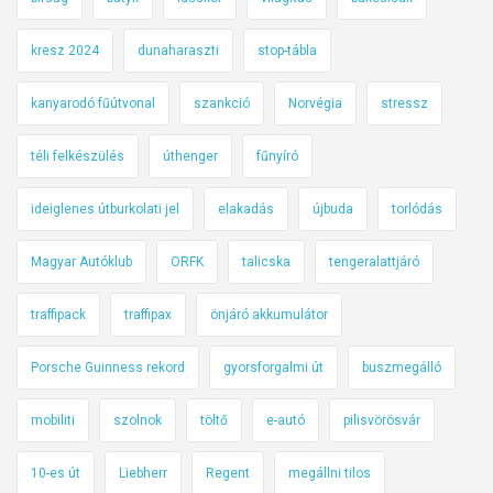
kresz 2024
dunaharaszti
stop-tábla
kanyarodó fűútvonal
szankció
Norvégia
stressz
téli felkészülés
úthenger
fűnyíró
ideiglenes útburkolati jel
elakadás
újbuda
torlódás
Magyar Autóklub
ORFK
talicska
tengeralattjáró
traffipack
traffipax
önjáró akkumulátor
Porsche Guinness rekord
gyorsforgalmi út
buszmegálló
mobiliti
szolnok
töltő
e-autó
pilisvörösvár
10-es út
Liebherr
Regent
megállni tilos