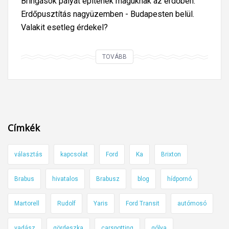
Bringások pályát építenek maguknak az erdőben.
,
t
Erdőpusztítás nagyüzemben - Budapesten belül.
t
Valakit esetleg érdekel?
ö
b
S
TOVÁBB
b
ú
z
l
ö
y
l
o
d
s
Címkék
t
k
e
ö
r
választás
kapcsolat
Ford
Ka
Brixton
r
ü
n
Brabus
hivatalos
Brabusz
blog
hídpornó
l
y
e
e
Martorell
Rudolf
Yaris
Ford Transit
autómosó
t
z
t
e
vadász
gördeszka
carspotting
gólya