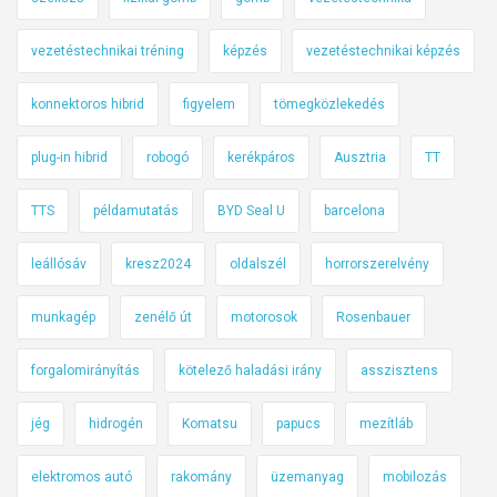
vezetéstechnikai tréning
képzés
vezetéstechnikai képzés
konnektoros hibrid
figyelem
tömegközlekedés
plug-in hibrid
robogó
kerékpáros
Ausztria
TT
TTS
példamutatás
BYD Seal U
barcelona
leállósáv
kresz2024
oldalszél
horrorszerelvény
munkagép
zenélő út
motorosok
Rosenbauer
forgalomirányítás
kötelező haladási irány
asszisztens
jég
hidrogén
Komatsu
papucs
mezítláb
elektromos autó
rakomány
üzemanyag
mobilozás