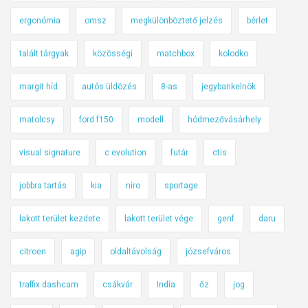
ergonómia
omsz
megkülönböztető jelzés
bérlet
talált tárgyak
közösségi
matchbox
kolodko
margit híd
autós üldözés
8-as
jegybankelnök
matolcsy
ford f150
modell
hódmezővásárhely
visual signature
c evolution
futár
ctis
jobbra tartás
kia
niro
sportage
lakott terület kezdete
lakott terület vége
genf
daru
citroen
agip
oldaltávolság
józsefváros
traffix dashcam
csákvár
India
őz
jog