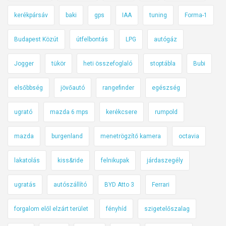
kerékpársáv
baki
gps
IAA
tuning
Forma-1
Budapest Közút
útfelbontás
LPG
autógáz
Jogger
tükör
heti összefoglaló
stoptábla
Bubi
elsőbbség
jövőautó
rangefinder
egészség
ugrató
mazda 6 mps
kerékcsere
rumpold
mazda
burgenland
menetrögzítő kamera
octavia
lakatolás
kiss&ride
felnikupak
járdaszegély
ugratás
autószállító
BYD Atto 3
Ferrari
forgalom elől elzárt terület
fényhíd
szigetelőszalag