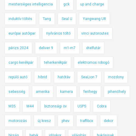
mesterséges intelligencia
gck
up and charge
induktív töltés
Tang
Seal U
Yangwang U8
európai autóipar
nyilvános töltő
vinci autoroutes
párizs 2024
deliver 9
m1-m7
ételfutár
cargo kerékpár
teherkerékpár
elektromos robogó
repülő autó
hibrid
hatótáv
SeaLion 7
mozdony
sebesség
amerika
kamera
ferihegy
pihenőhely
M35
M44
biztonsági öv
USPS
Cobra
motorozás
új kresz
phev
traffibox
dekor
bírság
batyk
időskor
világítás
bukósisak