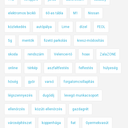
elektromos bicikli
60-as tábla
M1
Nissan
közlekedés
autópálya
Lime
dízel
FEOL
5g
mentők
fizető parkolás
kresz-módosítás
skoda
rendszám
Velencei-tó
hoax
ZalaZONE
online
térkép
aszfaltfestés
felfestés
hülyeség
hőség
győr
varsó
forgalomcsillapítás
légszennyezés
dugódíj
levegő munkacsoport
ellenőrzés
közúti ellenőrzés
gazdagrét
városépítészet
koppenhága
fiat
Gyermekvasút