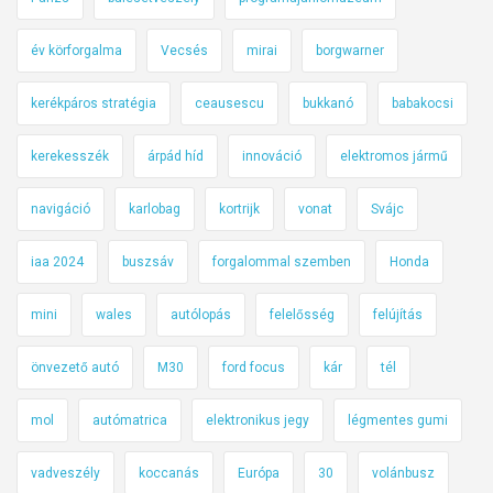
év körforgalma
Vecsés
mirai
borgwarner
kerékpáros stratégia
ceausescu
bukkanó
babakocsi
kerekesszék
árpád híd
innováció
elektromos jármű
navigáció
karlobag
kortrijk
vonat
Svájc
iaa 2024
buszsáv
forgalommal szemben
Honda
mini
wales
autólopás
felelősség
felújítás
önvezető autó
M30
ford focus
kár
tél
mol
autómatrica
elektronikus jegy
légmentes gumi
vadveszély
koccanás
Európa
30
volánbusz