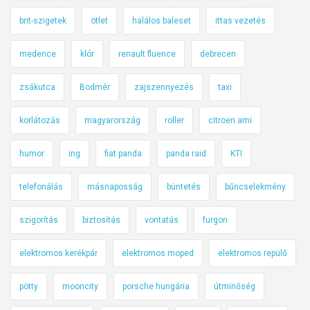
brit-szigetek
ötlet
halálos baleset
ittas vezetés
medence
klór
renault fluence
debrecen
zsákutca
Bodmér
zajszennyezés
taxi
korlátozás
magyarország
roller
citroen ami
humor
ing
fiat panda
panda raid
KTI
telefonálás
másnaposság
büntetés
bűncselekmény
szigorítás
biztosítás
vontatás
furgon
elektromos kerékpár
elektromos moped
elektromos repülő
pötty
mooncity
porsche hungária
útminőség