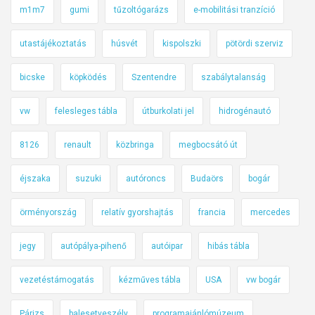
m1m7
gumi
tűzoltógarázs
e-mobilitási tranzíció
utastájékoztatás
húsvét
kispolszki
pötördi szerviz
bicske
köpködés
Szentendre
szabálytalanság
vw
felesleges tábla
útburkolati jel
hidrogénautó
8126
renault
közbringa
megbocsátó út
éjszaka
suzuki
autóroncs
Budaörs
bogár
örményország
relatív gyorshajtás
francia
mercedes
jegy
autópálya-pihenő
autóipar
hibás tábla
vezetéstámogatás
kézműves tábla
USA
vw bogár
Párizs
balesetveszély
programajánlómúzeum