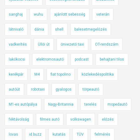
sanghaj
wuhu
ajánlott sebesség
veterán
látnivaló
dánia
shell
balesetmegelőzés
vadkerítés
Üllői út
önvezető taxi
OT-rendszám
lakókocsi
elektromosautó
podcast
behajtani tilos
kerékpár
M4
fiat topolino
közlekedéspolitika
autóút
robotaxi
gyalogos
törpeautó
M1-es autópálya
Nagy-Britannia
terelés
mopedautó
féktávolság
filmes autó
volkswagen
előzés
lovas
id buzz
kutatás
TÜV
felmérés