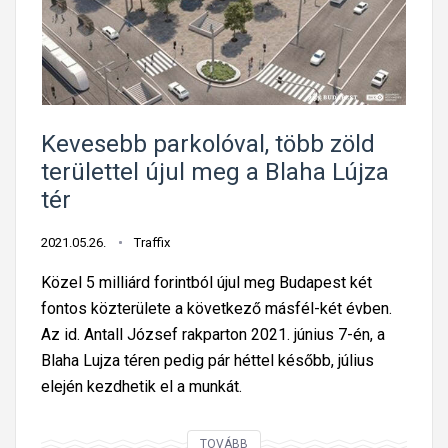
é
l
r
j
ő
á
l
r
v
ó
é
k
Kevesebb parkolóval, több zöld
g
területtel újul meg a Blaha Lújza
l
tér
e
g
2021.05.26.
Traffix
k
Közel 5 milliárd forintból újul meg Budapest két
i
fontos közterülete a következő másfél-két évben.
t
Az id. Antall József rakparton 2021. június 7-én, a
i
Blaha Lujza téren pedig pár héttel később, július
l
elején kezdhetik el a munkát.
t
o
K
TOVÁBB
t