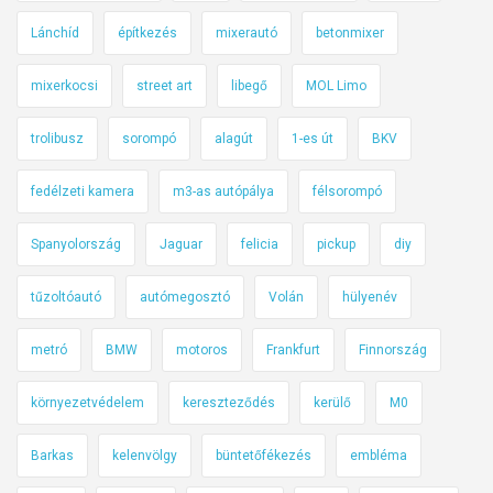
j
l
z
Lánchíd
építkezés
mixerautó
betonmixer
e
a
t
mixerkocsi
street art
libegő
MOL Limo
t
i
é
e
trolibusz
sorompó
alagút
1-es út
BKV
r
r
d
fedélzeti kamera
m3-as autópálya
félsorompó
ő
Spanyolország
Jaguar
felicia
pickup
diy
b
e
tűzoltóautó
autómegosztó
Volán
hülyenév
n
(
metró
BMW
motoros
Frankfurt
Finnország
F
R
környezetvédelem
kereszteződés
kerülő
M0
I
S
Barkas
kelenvölgy
büntetőfékezés
embléma
S