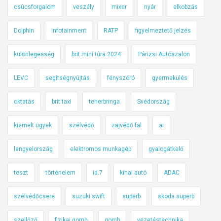
csúcsforgalom
veszély
mixer
nyár
elkobzás
Dolphin
infotainment
RATP
figyelmeztető jelzés
különlegesség
brit mini túra 2024
Párizsi Autószalon
LEVC
segítségnyújtás
fényszóró
gyermekülés
oktatás
brit taxi
teherbringa
Svédország
kiemelt ügyek
szélvédő
zajvédő fal
ai
lengyelország
elektromos munkagép
gyalogátkelő
teszt
történelem
id.7
kínai autó
ADAC
szélvédőcsere
suzuki swift
superb
skoda superb
szellőző
fizikai gomb
gomb
vezetéstechnika