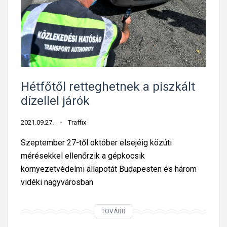
m
o
s
m
e
n
t
Hétfőtől retteghetnek a piszkált
ő
dízellel járók
a
u
2021.09.27.
Traffix
t
Szeptember 27-től október elsejéig közúti
ó
mérésekkel ellenőrzik a gépkocsik
B
környezetvédelmi állapotát Budapesten és három
u
vidéki nagyvárosban
d
a
H
TOVÁBB
p
é