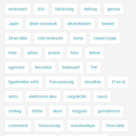
rendőrautó
SUV
láthatóság
Asfinag
genova
Japán
látási viszonyok
alkoholtilalom
baleset
30-as tábla
zöld rendszám
komp
csepel-sziget
lórév
adony
proace
hilux
deliver
agymotor
benzinkút
kukásautó
THK
figyelmetlen sofőr
Franciaország
sávváltás
37-es út
antric
elektromos daru
cargobicikli
casco
strabag
úthiba
akció
körgyűrű
gumiabroncs
continental
Olaszország
motorkerékpár
70-es tábla