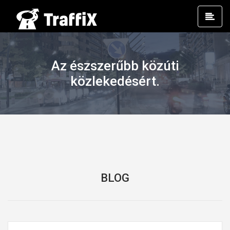
Prim
Men
Az észszerűbb közúti
közlekedésért.
BLOG