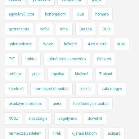
e
t
l
egyirányú utca
körforgalom
OBB
hómaró
k
ú
á
j
gyorshajtás
sofőr
röhej
Drezda
DDR
r
u
o
l
halottaskocsi
Waze
hókotró
4-es metró
kuka
s
m
í
e
FKF
traktor
túlméretes szerelvény
üldözés
t
g
á
tetőbox
prius
tapolca
királynő
Trabant
a
s
B
a
kötelező
természetkárosítás
olajkút
zala megye
l
2
a
akadálymentesítés
union
felelősségbiztosítás
.
h
k
a
NÚSZ
nosztalgia
segélyhívó
downhill
e
L
r
ú
természetvédelem
hírek
kijárási tilalom
aluljáró
ü