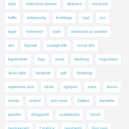
lakat
elektromos kamion
alkatrész
művészet
traffix
érdekesség
fizetőkapu
logó
vicc
dugó
törésteszt
poén
dohányzás az autóban
alto
légzsák
szalagkorlát
suzuki alto
figyelmetlen
Baja
smart
lakótelep
hagyomány
40-es tábla
facebook
golf
fáradtság
napelemes autó
iskola
lightyear
sainz
alonso
omoda
madrid
elon musk
Babboe
Autobahn
gázolás
elhagyatott
szabálytalan
Tanuló
tanulóvezető
T matrica
tanulóautó
friss jogsi