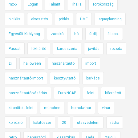
mx-5
Logan
Taliant
Thalia
Törökország
biciklis
elvesztés
pótlás
ÚME
aquaplanning
Egyesült Királyság
zacskó
hó
útdíj
állapot
Passat
lökhárító
karosszéria
javítás
rozsda
zil
halloween
használtautó
import
használtautó-import
kesztyűtartó
barkács
használtautó-vásárlás
Euro NCAP
felni
kifordított
kifordított felni
münchen
homokvihar
vihar
korrózió
kábítószer
20
utasvédelem
rádió
retró
hangszóró
klasszikus
Lada
zsiguli