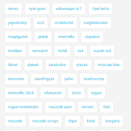
lemez
nyári gumi
volkswagen id.7
Opel Astra
jogosítvány
izzó
izzókészlet
meghibásodás
megfigyelés
plakát
intertraffic
olajteknő
lerobban
ramcatch
korlát
sx4
suzuki sx4
felirat
plakett
katalizátor
utazás
műszaki hiba
besorolás
sávelfogyás
poller
terelőoszlop
intertraffic 2024
villanyautó
olcsó
ingyen
ingyen közlekedés
használt autó
temető
főút
műszaki
műszaki vizsga
tégla
körút
hungária