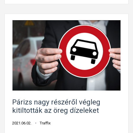
e
t
s
f
t
ő
e
t
n
ő
?
l
r
e
t
t
e
g
h
Párizs nagy részéről végleg
e
kitiltották az öreg dízeleket
t
n
2021.06.02.
Traffix
e