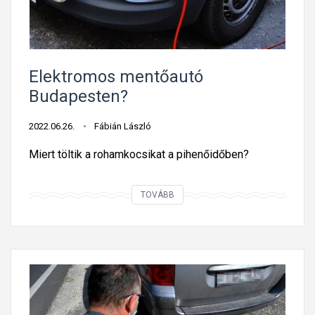
a
s
o
n
Elektromos mentőautó
l
Budapesten?
ó
2022.06.26.
Fábián László
Miert töltik a rohamkocsikat a pihenőidőben?
E
TOVÁBB
l
e
k
t
r
o