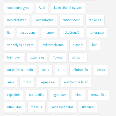
cserbenhagyás
Audi
Lakó-pihenő övezet
horvátország
karbantartás
büntetőpont
tankolás
lidl
karácsony
homok
fekvőrendőr
teherautó
veszélyes helyzet
mikromobilitás
alkohol
bor
hannover
biztonság
Toyota
téli gumi
autonóm autózás
tesla
LED
párásodás
zebra
autó
motor
agresszió
elektromos busz
repülőtér
statisztika
gyerekek
Kína
kresz tábla
útfelújítás
maxxus
sebességhatár
útépítés