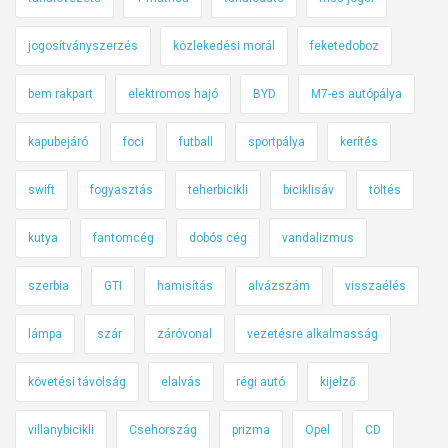
jogosítványszerzés
közlekedési morál
feketedoboz
bem rakpart
elektromos hajó
BYD
M7-es autópálya
kapubejáró
foci
futball
sportpálya
kerítés
swift
fogyasztás
teherbicikli
biciklisáv
töltés
kutya
fantomcég
dobós cég
vandalizmus
szerbia
GTI
hamisítás
alvázszám
visszaélés
lámpa
szár
záróvonal
vezetésre alkalmasság
követési távolság
elalvás
régi autó
kijelző
villanybicikli
Csehország
prizma
Opel
CD