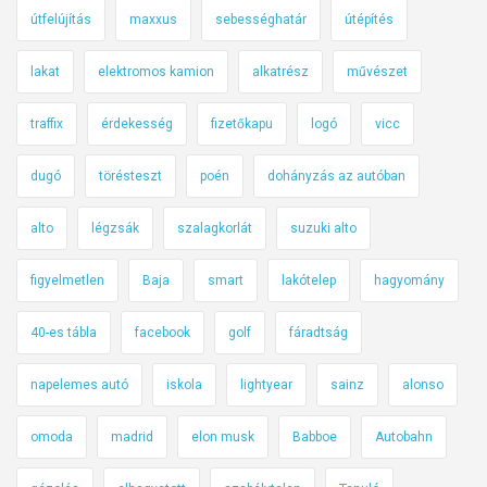
útfelújítás
maxxus
sebességhatár
útépítés
lakat
elektromos kamion
alkatrész
művészet
traffix
érdekesség
fizetőkapu
logó
vicc
dugó
törésteszt
poén
dohányzás az autóban
alto
légzsák
szalagkorlát
suzuki alto
figyelmetlen
Baja
smart
lakótelep
hagyomány
40-es tábla
facebook
golf
fáradtság
napelemes autó
iskola
lightyear
sainz
alonso
omoda
madrid
elon musk
Babboe
Autobahn