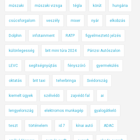
műszaki
műszaki vizsga
tégla
körút
hungária
csúcsforgalom
veszély
mixer
nyár
elkobzás
Dolphin
infotainment
RATP
figyelmeztető jelzés
különlegesség
brit mini túra 2024
Párizsi Autószalon
LEVC
segítségnyújtás
fényszóró
gyermekülés
oktatás
brit taxi
teherbringa
Svédország
kiemelt ügyek
szélvédő
zajvédő fal
ai
lengyelország
elektromos munkagép
gyalogátkelő
teszt
történelem
id.7
kínai autó
ADAC