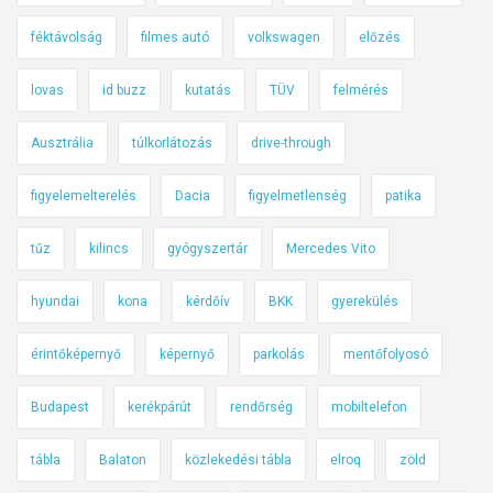
féktávolság
filmes autó
volkswagen
előzés
lovas
id buzz
kutatás
TÜV
felmérés
Ausztrália
túlkorlátozás
drive-through
figyelemelterelés
Dacia
figyelmetlenség
patika
tűz
kilincs
gyógyszertár
Mercedes Vito
hyundai
kona
kérdőív
BKK
gyerekülés
érintőképernyő
képernyő
parkolás
mentőfolyosó
Budapest
kerékpárút
rendőrség
mobiltelefon
tábla
Balaton
közlekedési tábla
elroq
zöld