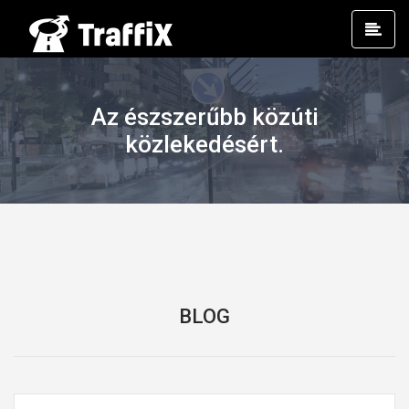
Prim
Men
Az észszerűbb közúti
közlekedésért.
BLOG