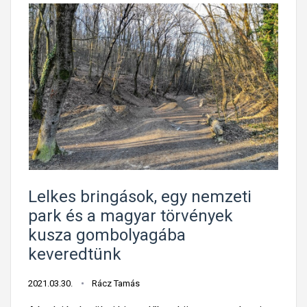
Lelkes bringások, egy nemzeti
park és a magyar törvények
kusza gombolyagába
keveredtünk
2021.03.30.
Rácz Tamás