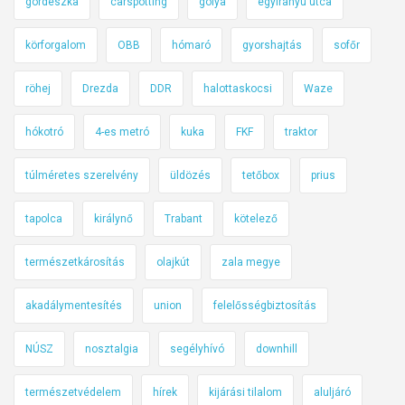
o
gördeszka
carspotting
gólya
egyirányú utca
k
körforgalom
OBB
hómaró
gyorshajtás
sofőr
,
e
röhej
Drezda
DDR
halottaskocsi
Waze
g
y
hókotró
4-es metró
kuka
FKF
traktor
n
e
túlméretes szerelvény
üldözés
tetőbox
prius
m
z
tapolca
királynő
Trabant
kötelező
e
t
természetkárosítás
olajkút
zala megye
i
akadálymentesítés
union
felelősségbiztosítás
p
a
NÚSZ
nosztalgia
segélyhívó
downhill
r
k
természetvédelem
hírek
kijárási tilalom
aluljáró
é