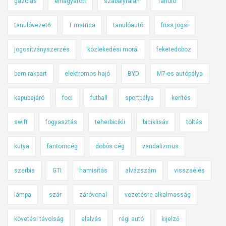
gázolás
elhagyatott
szabálytalan
Tanuló
tanulóvezető
T matrica
tanulóautó
friss jogsi
jogosítványszerzés
közlekedési morál
feketedoboz
bem rakpart
elektromos hajó
BYD
M7-es autópálya
kapubejáró
foci
futball
sportpálya
kerítés
swift
fogyasztás
teherbicikli
biciklisáv
töltés
kutya
fantomcég
dobós cég
vandalizmus
szerbia
GTI
hamisítás
alvázszám
visszaélés
lámpa
szár
záróvonal
vezetésre alkalmasság
követési távolság
elalvás
régi autó
kijelző