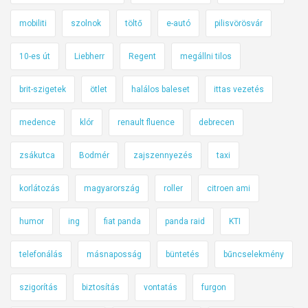
mobiliti
szolnok
töltő
e-autó
pilisvörösvár
10-es út
Liebherr
Regent
megállni tilos
brit-szigetek
ötlet
halálos baleset
ittas vezetés
medence
klór
renault fluence
debrecen
zsákutca
Bodmér
zajszennyezés
taxi
korlátozás
magyarország
roller
citroen ami
humor
ing
fiat panda
panda raid
KTI
telefonálás
másnaposság
büntetés
bűncselekmény
szigorítás
biztosítás
vontatás
furgon