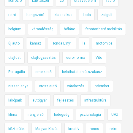
korrózió
kábítószer
20
utasvédelem
rádió
retró
hangszóró
klasszikus
Lada
zsiguli
belgium
várandósság
hólánc
fenntartható mobilitás
új autó
kamaz
Honda E:ny1
la
motorhiba
olajfüst
olajfogyasztás
euro-norma
Vito
Portugália
emelkedő
beláthatatlan útszakasz
nissan ariya
orosz autó
várakozás
hóember
lakópark
autógyár
fejlesztés
infrastruktúra
klíma
irányjelző
betegség
pszichológia
UAZ
közterület
Magyar Közút
kreatív
roncs
retro