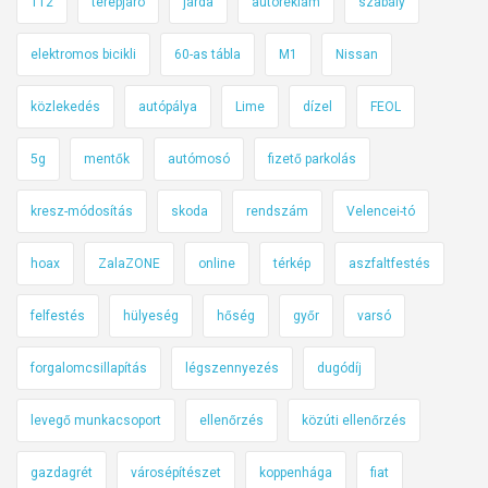
112
terepjáró
járda
autóreklám
szabály
k
e
elektromos bicikli
60-as tábla
M1
Nissan
v
e
közlekedés
autópálya
Lime
dízel
FEOL
r
e
5g
mentők
autómosó
fizető parkolás
d
t
kresz-módosítás
skoda
rendszám
Velencei-tó
ü
hoax
ZalaZONE
online
térkép
aszfaltfestés
n
k
felfestés
hülyeség
hőség
győr
varsó
forgalomcsillapítás
légszennyezés
dugódíj
levegő munkacsoport
ellenőrzés
közúti ellenőrzés
gazdagrét
városépítészet
koppenhága
fiat