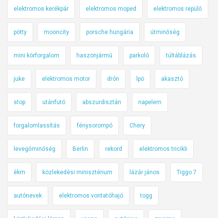
elektromos kerékpár
elektromos moped
elektromos repülő
pötty
mooncity
porsche hungária
útminőség
mini körforgalom
haszonjármű
parkoló
túltáblázás
juke
elektromos motor
drón
lpö
akasztó
stop
utánfutó
abszurdisztán
napelem
forgalomlassítás
fénysorompó
Chery
levegőminőség
Berlin
rekord
elektromos tricikli
ékm
közlekedési minisztérium
lázár jános
Tiggo 7
autónevek
elektromos vontatóhajó
togg