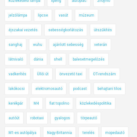
közlekedési lámpa
xpeng
autópiac
znojmo
jelzőlámpa
lipcse
vasút
múzeum
éjszakai vezetés
sebességkorlátozás
útszűkítés
sanghaj
wuhu
ajánlott sebesség
veterán
látnivaló
dánia
shell
balesetmegelőzés
vadkerítés
Üllői út
önvezető taxi
OT-rendszám
lakókocsi
elektromosautó
podcast
behajtani tilos
kerékpár
M4
fiat topolino
közlekedéspolitika
autóút
robotaxi
gyalogos
törpeautó
M1-es autópálya
Nagy-Britannia
terelés
mopedautó