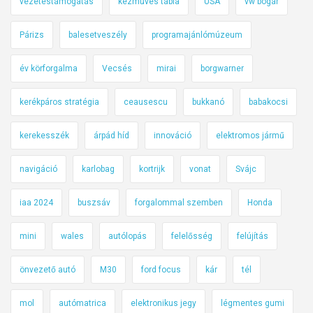
vezetéstámogatás
kézműves tábla
USA
vw bogár
Párizs
balesetveszély
programajánlómúzeum
év körforgalma
Vecsés
mirai
borgwarner
kerékpáros stratégia
ceausescu
bukkanó
babakocsi
kerekesszék
árpád híd
innováció
elektromos jármű
navigáció
karlobag
kortrijk
vonat
Svájc
iaa 2024
buszsáv
forgalommal szemben
Honda
mini
wales
autólopás
felelősség
felújítás
önvezető autó
M30
ford focus
kár
tél
mol
autómatrica
elektronikus jegy
légmentes gumi