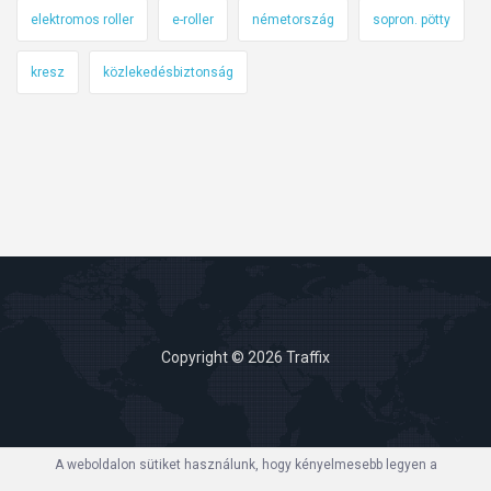
elektromos roller
e-roller
németország
sopron. pötty
kresz
közlekedésbiztonság
Copyright © 2026 Traffix
A weboldalon sütiket használunk, hogy kényelmesebb legyen a