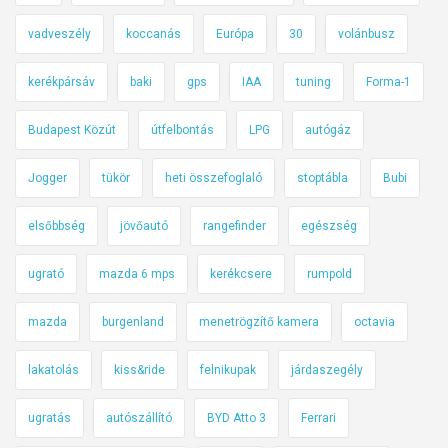
vadveszély
koccanás
Európa
30
volánbusz
kerékpársáv
baki
gps
IAA
tuning
Forma-1
Budapest Közút
útfelbontás
LPG
autógáz
Jogger
tükör
heti összefoglaló
stoptábla
Bubi
elsőbbség
jövőautó
rangefinder
egészség
ugrató
mazda 6 mps
kerékcsere
rumpold
mazda
burgenland
menetrögzítő kamera
octavia
lakatolás
kiss&ride
felnikupak
járdaszegély
ugratás
autószállító
BYD Atto 3
Ferrari