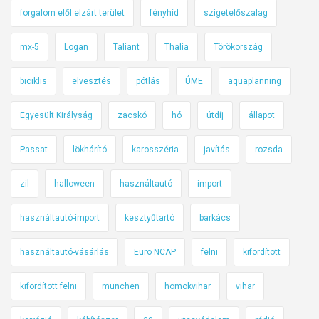
forgalom elől elzárt terület
fényhíd
szigetelőszalag
mx-5
Logan
Taliant
Thalia
Törökország
biciklis
elvesztés
pótlás
ÚME
aquaplanning
Egyesült Királyság
zacskó
hó
útdíj
állapot
Passat
lökhárító
karosszéria
javítás
rozsda
zil
halloween
használtautó
import
használtautó-import
kesztyűtartó
barkács
használtautó-vásárlás
Euro NCAP
felni
kifordított
kifordított felni
münchen
homokvihar
vihar