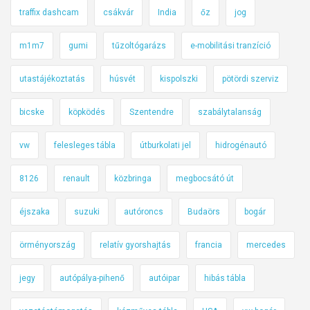
traffix dashcam
csákvár
India
őz
jog
m1m7
gumi
tűzoltógarázs
e-mobilitási tranzíció
utastájékoztatás
húsvét
kispolszki
pötördi szerviz
bicske
köpködés
Szentendre
szabálytalanság
vw
felesleges tábla
útburkolati jel
hidrogénautó
8126
renault
közbringa
megbocsátó út
éjszaka
suzuki
autóroncs
Budaörs
bogár
örményország
relatív gyorshajtás
francia
mercedes
jegy
autópálya-pihenő
autóipar
hibás tábla