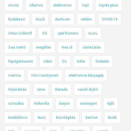
k
vicces
villamos
elektromos
hajó
toyota prius
u
Budakeszi
közút
dashcam
reklám
COVID-19
s
z
Urban Collëctif
ICE
opel frontera
Isuzu
a
g
3-as metró
megállás
4-es út
sávlezárás
o
m
főpolgármester
videó
EU
tréler
hirdetés
b
o
matrica
mini countryman
elektromos bányagép
l
y
hülye kiírás
zene
Kanada
vasúti átjáró
a
g
szlovákia
Hollandia
kaiyun
avtoexport
kgfb
á
kerékbilincs
busz
közvilágítás
kamion
bicikli
b
a