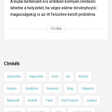
A budai belterületi kis erdőben könnyen rendezni
lehetne a helyzetet, ha végre elérne törvényhozói
magasságokig is az itt felszínre került probléma.
L
TOVÁBB
e
l
k
e
s
Címkék
b
r
választás
kapcsolat
Ford
Ka
Brixton
i
n
Brabus
hivatalos
Brabusz
blog
hídpornó
g
á
Martorell
Rudolf
Yaris
Ford Transit
vadász
s