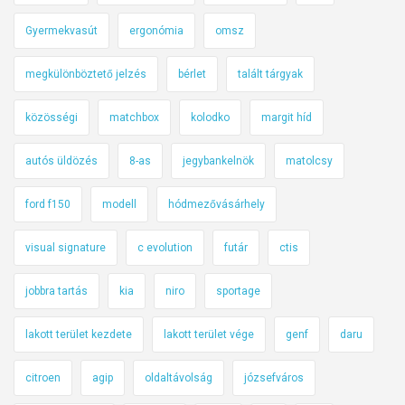
Gyermekvasút
ergonómia
omsz
megkülönböztető jelzés
bérlet
talált tárgyak
közösségi
matchbox
kolodko
margit híd
autós üldözés
8-as
jegybankelnök
matolcsy
ford f150
modell
hódmezővásárhely
visual signature
c evolution
futár
ctis
jobbra tartás
kia
niro
sportage
lakott terület kezdete
lakott terület vége
genf
daru
citroen
agip
oldaltávolság
józsefváros