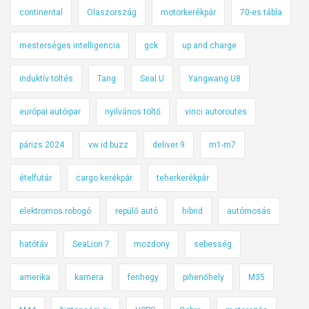
continental
Olaszország
motorkerékpár
70-es tábla
mesterséges intelligencia
gck
up and charge
induktív töltés
Tang
Seal U
Yangwang U8
európai autóipar
nyilvános töltő
vinci autoroutes
párizs 2024
vw id buzz
deliver 9
m1-m7
ételfutár
cargo kerékpár
teherkerékpár
elektromos robogó
repülő autó
hibrid
autómosás
hatótáv
SeaLion 7
mozdony
sebesség
amerika
kamera
ferihegy
pihenőhely
M35