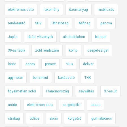
elektromos autó
rakomány
üzemanyag
mobilozás
rendőrautó
SUV
láthatóság
Asfinag
genova
Japán
látási viszonyok
alkoholtilalom
baleset
30-as tábla
zöld rendszám
komp
csepel-sziget
lórév
adony
proace
hilux
deliver
agymotor
benzinkút
kukásautó
THK
figyelmetlen sofőr
Franciaország
sávváltás
37-es út
antric
elektromos daru
cargobicikli
casco
strabag
úthiba
akció
körgyűrű
gumiabroncs