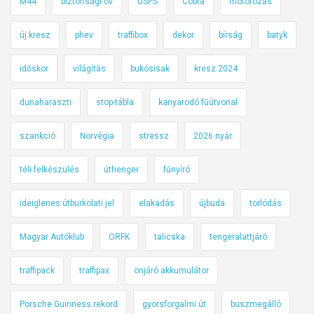
M44
biztonsági öv
USPS
Cobra
motorozás
új kresz
phev
traffibox
dekor
bírság
batyk
időskor
világítás
bukósisak
kresz 2024
dunaharaszti
stop-tábla
kanyarodó fűútvonal
szankció
Norvégia
stressz
2026 nyár
téli felkészülés
úthenger
fűnyíró
ideiglenes útburkolati jel
elakadás
újbuda
torlódás
Magyar Autóklub
ORFK
talicska
tengeralattjáró
traffipack
traffipax
önjáró akkumulátor
Porsche Guinness rekord
gyorsforgalmi út
buszmegálló