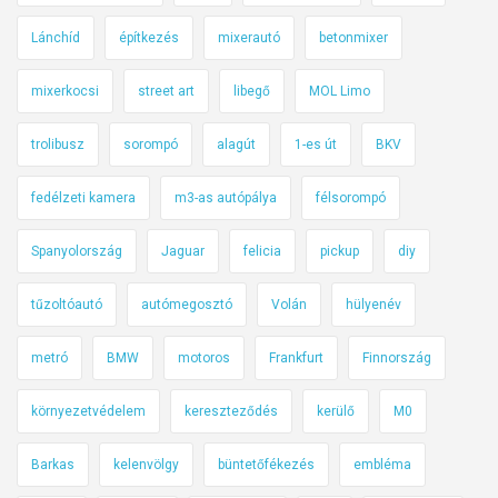
s
Lánchíd
építkezés
mixerautó
betonmixer
a
m
mixerkocsi
street art
libegő
MOL Limo
a
g
trolibusz
sorompó
alagút
1-es út
BKV
y
a
fedélzeti kamera
m3-as autópálya
félsorompó
r
Spanyolország
Jaguar
felicia
pickup
diy
t
ö
tűzoltóautó
autómegosztó
Volán
hülyenév
r
v
metró
BMW
motoros
Frankfurt
Finnország
é
n
környezetvédelem
kereszteződés
kerülő
M0
y
e
Barkas
kelenvölgy
büntetőfékezés
embléma
k