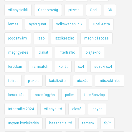
villanybicikli
Csehország
prizma
Opel
CD
lemez
nyári gumi
volkswagen id.7
Opel Astra
jogosítvány
izzó
izzókészlet
meghibásodás
megfigyelés
plakát
intertraffic
olajteknő
lerobban
ramcatch
korlát
sx4
suzuki sx4
felirat
plakett
katalizátor
utazás
műszaki hiba
besorolás
sávelfogyás
poller
terelőoszlop
intertraffic 2024
villanyautó
olcsó
ingyen
ingyen közlekedés
használt autó
temető
főút