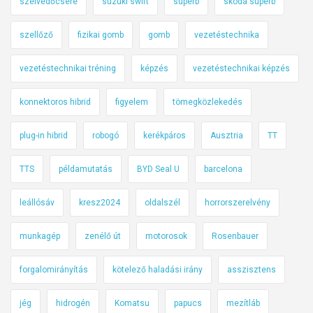
szélvédőcsere
suzuki swift
superb
skoda superb
szellőző
fizikai gomb
gomb
vezetéstechnika
vezetéstechnikai tréning
képzés
vezetéstechnikai képzés
konnektoros hibrid
figyelem
tömegközlekedés
plug-in hibrid
robogó
kerékpáros
Ausztria
TT
TTS
példamutatás
BYD Seal U
barcelona
leállósáv
kresz2024
oldalszél
horrorszerelvény
munkagép
zenélő út
motorosok
Rosenbauer
forgalomirányítás
kötelező haladási irány
asszisztens
jég
hidrogén
Komatsu
papucs
mezítláb