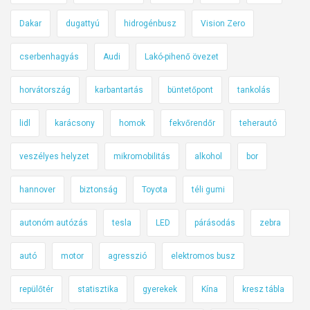
Dakar
dugattyú
hidrogénbusz
Vision Zero
cserbenhagyás
Audi
Lakó-pihenő övezet
horvátország
karbantartás
büntetőpont
tankolás
lidl
karácsony
homok
fekvőrendőr
teherautó
veszélyes helyzet
mikromobilitás
alkohol
bor
hannover
biztonság
Toyota
téli gumi
autonóm autózás
tesla
LED
párásodás
zebra
autó
motor
agresszió
elektromos busz
repülőtér
statisztika
gyerekek
Kína
kresz tábla