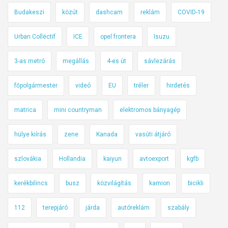
b
Budakeszi
közút
dashcam
reklám
COVID-19
ó
l
Urban Collëctif
ICE
opel frontera
Isuzu
3-as metró
megállás
4-es út
sávlezárás
főpolgármester
videó
EU
tréler
hirdetés
matrica
mini countryman
elektromos bányagép
hülye kiírás
zene
Kanada
vasúti átjáró
szlovákia
Hollandia
kaiyun
avtoexport
kgfb
kerékbilincs
busz
közvilágítás
kamion
bicikli
112
terepjáró
járda
autóreklám
szabály