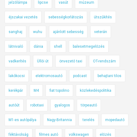
jelzőlámpa
lipcse
vasút
múzeum
éjszakai vezetés
sebességkorlátozás
útszűkítés
sanghaj
wuhu
ajánlott sebesség
veterán
látnivaló
dánia
shell
balesetmegelőzés
vadkerítés
Üllői út
önvezető taxi
OT-rendszám
lakókocsi
elektromosautó
podcast
behajtani tilos
kerékpár
M4
fiat topolino
közlekedéspolitika
autóút
robotaxi
gyalogos
törpeautó
M1-es autópálya
Nagy-Britannia
terelés
mopedautó
féktávolság
filmes autó
volkswagen
előzés