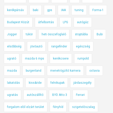
kerékpársáv
baki
gps
IAA
tuning
Forma-1
Budapest Közút
útfelbontás
LPG
autógáz
Jogger
tükör
heti összefoglaló
stoptábla
Bubi
elsőbbség
jövőautó
rangefinder
egészség
ugrató
mazda 6 mps
kerékcsere
rumpold
mazda
burgenland
menetrögzítő kamera
octavia
lakatolás
kiss&ride
felnikupak
járdaszegély
ugratás
autószállító
BYD Atto 3
Ferrari
forgalom elől elzárt terület
fényhíd
szigetelőszalag