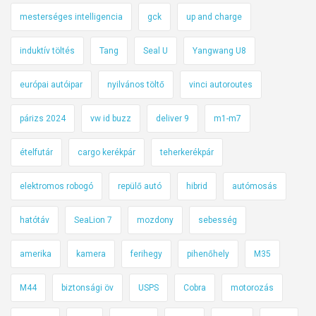
mesterséges intelligencia
gck
up and charge
induktív töltés
Tang
Seal U
Yangwang U8
európai autóipar
nyilvános töltő
vinci autoroutes
párizs 2024
vw id buzz
deliver 9
m1-m7
ételfutár
cargo kerékpár
teherkerékpár
elektromos robogó
repülő autó
hibrid
autómosás
hatótáv
SeaLion 7
mozdony
sebesség
amerika
kamera
ferihegy
pihenőhely
M35
M44
biztonsági öv
USPS
Cobra
motorozás