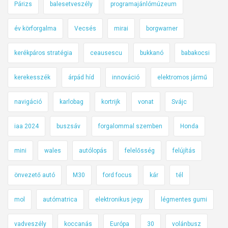
Párizs
balesetveszély
programajánlómúzeum
év körforgalma
Vecsés
mirai
borgwarner
kerékpáros stratégia
ceausescu
bukkanó
babakocsi
kerekesszék
árpád híd
innováció
elektromos jármű
navigáció
karlobag
kortrijk
vonat
Svájc
iaa 2024
buszsáv
forgalommal szemben
Honda
mini
wales
autólopás
felelősség
felújítás
önvezető autó
M30
ford focus
kár
tél
mol
autómatrica
elektronikus jegy
légmentes gumi
vadveszély
koccanás
Európa
30
volánbusz