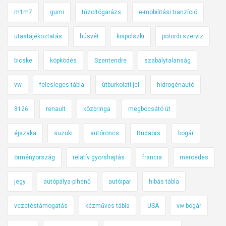
m1m7
gumi
tűzoltógarázs
e-mobilitási tranzíció
utastájékoztatás
húsvét
kispolszki
pötördi szerviz
bicske
köpködés
Szentendre
szabálytalanság
vw
felesleges tábla
útburkolati jel
hidrogénautó
8126
renault
közbringa
megbocsátó út
éjszaka
suzuki
autóroncs
Budaörs
bogár
örményország
relatív gyorshajtás
francia
mercedes
jegy
autópálya-pihenő
autóipar
hibás tábla
vezetéstámogatás
kézműves tábla
USA
vw bogár