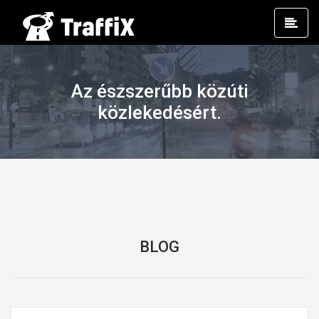
Prim
Men
Az észszerűbb közúti
közlekedésért.
BLOG