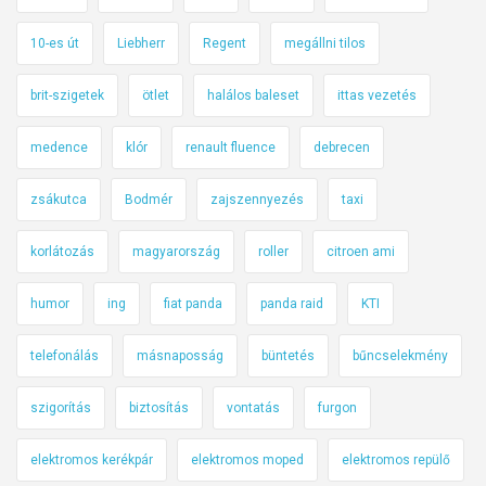
10-es út
Liebherr
Regent
megállni tilos
brit-szigetek
ötlet
halálos baleset
ittas vezetés
medence
klór
renault fluence
debrecen
zsákutca
Bodmér
zajszennyezés
taxi
korlátozás
magyarország
roller
citroen ami
humor
ing
fiat panda
panda raid
KTI
telefonálás
másnaposság
büntetés
bűncselekmény
szigorítás
biztosítás
vontatás
furgon
elektromos kerékpár
elektromos moped
elektromos repülő