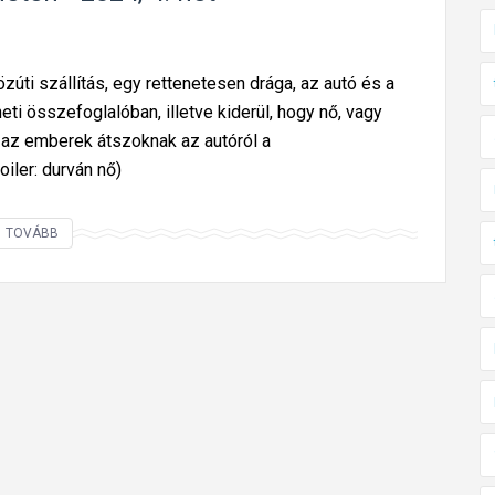
zúti szállítás, egy rettenetesen drága, az autó és a
heti összefoglalóban, illetve kiderül, hogy nő, vagy
 az emberek átszoknak az autóról a
iler: durván nő)
Í
TOVÁBB
g
y
u
t
a
z
t
u
n