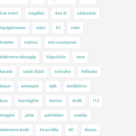
3-as metró
megállás
4-es út
sávlezárás
főpolgármester
videó
EU
tréler
hirdetés
matrica
mini countryman
elektromos bányagép
hülye kiírás
zene
Kanada
vasúti átjáró
szlovákia
Hollandia
kaiyun
avtoexport
kgfb
kerékbilincs
busz
közvilágítás
kamion
bicikli
112
terepjáró
járda
autóreklám
szabály
elektromos bicikli
60-as tábla
M1
Nissan