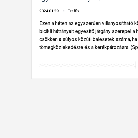
2024.01.29.
Traffix
Ezen a héten az egyszerűen villanyosítható kö
bicikli hátrányait egyesítő járgány szerepel a 
csökken a súlyos közúti balesetek száma, ha
tömegközlekedésre és a kerékpározásra. (Spo