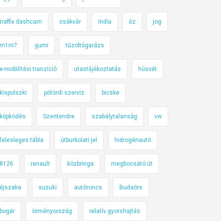
traffix dashcam
csákvár
India
őz
jog
m1m7
gumi
tűzoltógarázs
e-mobilitási tranzíció
utastájékoztatás
húsvét
kispolszki
pötördi szerviz
bicske
köpködés
Szentendre
szabálytalanság
vw
felesleges tábla
útburkolati jel
hidrogénautó
8126
renault
közbringa
megbocsátó út
éjszaka
suzuki
autóroncs
Budaörs
bogár
örményország
relatív gyorshajtás