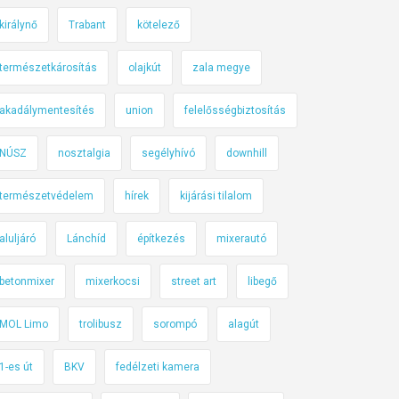
királynő
Trabant
kötelező
természetkárosítás
olajkút
zala megye
akadálymentesítés
union
felelősségbiztosítás
NÚSZ
nosztalgia
segélyhívó
downhill
természetvédelem
hírek
kijárási tilalom
aluljáró
Lánchíd
építkezés
mixerautó
betonmixer
mixerkocsi
street art
libegő
MOL Limo
trolibusz
sorompó
alagút
1-es út
BKV
fedélzeti kamera