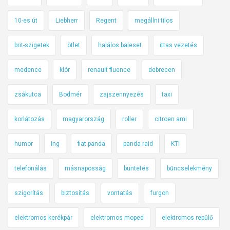
10-es út
Liebherr
Regent
megállni tilos
brit-szigetek
ötlet
halálos baleset
ittas vezetés
medence
klór
renault fluence
debrecen
zsákutca
Bodmér
zajszennyezés
taxi
korlátozás
magyarország
roller
citroen ami
humor
ing
fiat panda
panda raid
KTI
telefonálás
másnaposság
büntetés
bűncselekmény
szigorítás
biztosítás
vontatás
furgon
elektromos kerékpár
elektromos moped
elektromos repülő