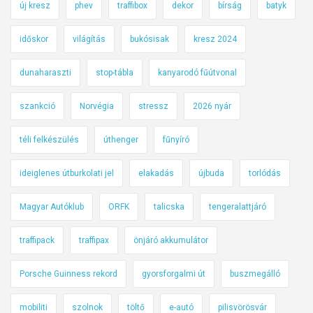
új kresz
phev
traffibox
dekor
bírság
batyk
időskor
világítás
bukósisak
kresz 2024
dunaharaszti
stop-tábla
kanyarodó fűútvonal
szankció
Norvégia
stressz
2026 nyár
téli felkészülés
úthenger
fűnyíró
ideiglenes útburkolati jel
elakadás
újbuda
torlódás
Magyar Autóklub
ORFK
talicska
tengeralattjáró
traffipack
traffipax
önjáró akkumulátor
Porsche Guinness rekord
gyorsforgalmi út
buszmegálló
mobiliti
szolnok
töltő
e-autó
pilisvörösvár