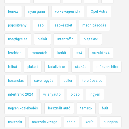
lemez
nyári gumi
volkswagen id.7
Opel Astra
jogosítvány
izzó
izzókészlet
meghibásodás
megfigyelés
plakát
intertraffic
olajteknő
lerobban
ramcatch
korlát
sx4
suzuki sx4
felirat
plakett
katalizátor
utazás
műszaki hiba
besorolás
sávelfogyás
poller
terelőoszlop
intertraffic 2024
villanyautó
olcsó
ingyen
ingyen közlekedés
használt autó
temető
főút
műszaki
műszaki vizsga
tégla
körút
hungária