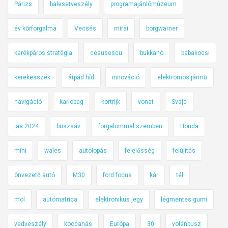
Párizs
balesetveszély
programajánlómúzeum
év körforgalma
Vecsés
mirai
borgwarner
kerékpáros stratégia
ceausescu
bukkanó
babakocsi
kerekesszék
árpád híd
innováció
elektromos jármű
navigáció
karlobag
kortrijk
vonat
Svájc
iaa 2024
buszsáv
forgalommal szemben
Honda
mini
wales
autólopás
felelősség
felújítás
önvezető autó
M30
ford focus
kár
tél
mol
autómatrica
elektronikus jegy
légmentes gumi
vadveszély
koccanás
Európa
30
volánbusz