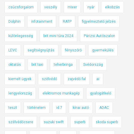
csúcsforgalom
veszély
mixer
nyár
elkobzás
Dolphin
infotainment
RATP
figyelmeztető jelzés
különlegesség
brit mini túra 2024
Párizsi Autószalon
LEVC
segítségnyújtás
fényszóró
gyermekülés
oktatás
brit taxi
teherbringa
Svédország
kiemelt ügyek
szélvédő
zajvédő fal
ai
lengyelország
elektromos munkagép
gyalogátkelő
teszt
történelem
id.7
kínai autó
ADAC
szélvédőcsere
suzuki swift
superb
skoda superb