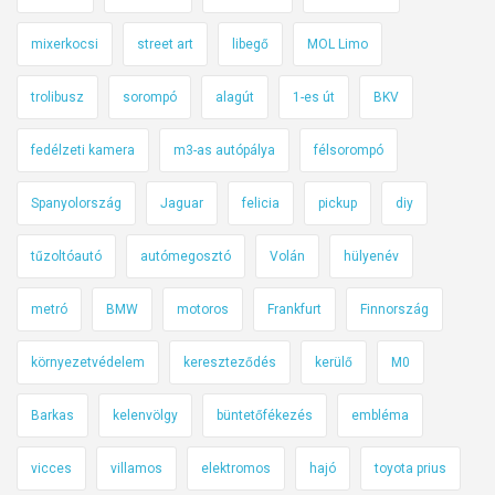
u
z
mixerkocsi
street art
libegő
MOL Limo
u
k
trolibusz
sorompó
alagút
1-es út
BKV
i
s
fedélzeti kamera
m3-as autópálya
félsorompó
?
Spanyolország
Jaguar
felicia
pickup
diy
tűzoltóautó
autómegosztó
Volán
hülyenév
metró
BMW
motoros
Frankfurt
Finnország
környezetvédelem
kereszteződés
kerülő
M0
Barkas
kelenvölgy
büntetőfékezés
embléma
vicces
villamos
elektromos
hajó
toyota prius