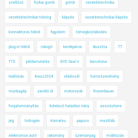
szellőző
fizikai gomb
gomb
vezetéstechnika
vezetéstechnikai tréning
képzés
vezetéstechnikai képzés
konnektoros hibrid
figyelem
tömegközlekedés
plug-in hibrid
robogó
kerékpáros
Ausztria
TT
TTS
példamutatás
BYD Seal U
barcelona
leállósáv
kresz2024
oldalszél
horrorszerelvény
munkagép
zenélő út
motorosok
Rosenbauer
forgalomirányítás
kötelező haladási irány
asszisztens
jég
hidrogén
Komatsu
papucs
mezítláb
elektromos autó
rakomány
üzemanyag
mobilozás