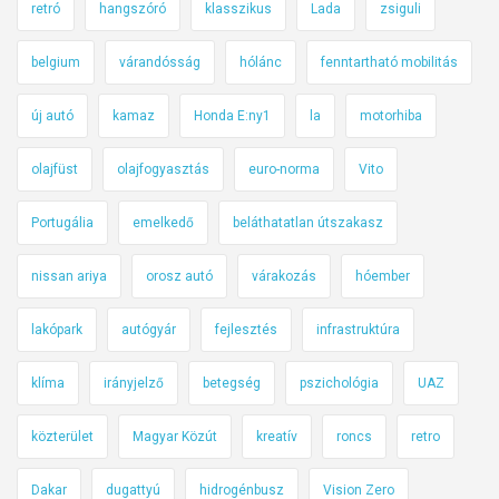
retró
hangszóró
klasszikus
Lada
zsiguli
belgium
várandósság
hólánc
fenntartható mobilitás
új autó
kamaz
Honda E:ny1
la
motorhiba
olajfüst
olajfogyasztás
euro-norma
Vito
Portugália
emelkedő
beláthatatlan útszakasz
nissan ariya
orosz autó
várakozás
hóember
lakópark
autógyár
fejlesztés
infrastruktúra
klíma
irányjelző
betegség
pszichológia
UAZ
közterület
Magyar Közút
kreatív
roncs
retro
Dakar
dugattyú
hidrogénbusz
Vision Zero