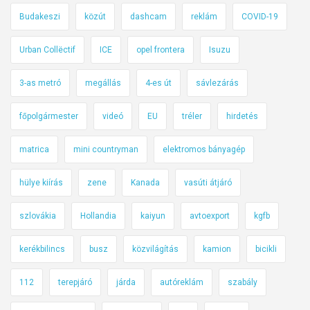
Budakeszi
közút
dashcam
reklám
COVID-19
Urban Collëctif
ICE
opel frontera
Isuzu
3-as metró
megállás
4-es út
sávlezárás
főpolgármester
videó
EU
tréler
hirdetés
matrica
mini countryman
elektromos bányagép
hülye kiírás
zene
Kanada
vasúti átjáró
szlovákia
Hollandia
kaiyun
avtoexport
kgfb
kerékbilincs
busz
közvilágítás
kamion
bicikli
112
terepjáró
járda
autóreklám
szabály