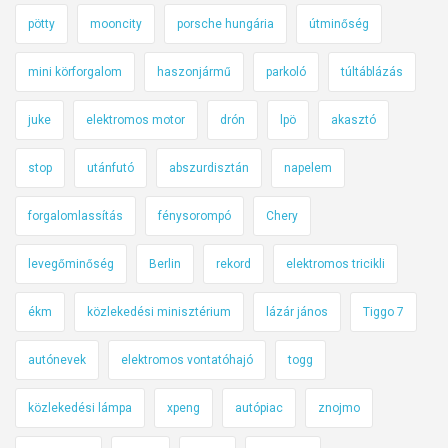
pötty
mooncity
porsche hungária
útminőség
mini körforgalom
haszonjármű
parkoló
túltáblázás
juke
elektromos motor
drón
lpö
akasztó
stop
utánfutó
abszurdisztán
napelem
forgalomlassítás
fénysorompó
Chery
levegőminőség
Berlin
rekord
elektromos tricikli
ékm
közlekedési minisztérium
lázár jános
Tiggo 7
autónevek
elektromos vontatóhajó
togg
közlekedési lámpa
xpeng
autópiac
znojmo