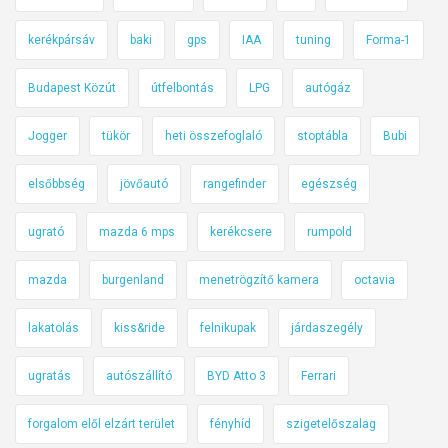
kerékpársáv
baki
gps
IAA
tuning
Forma-1
Budapest Közút
útfelbontás
LPG
autógáz
Jogger
tükör
heti összefoglaló
stoptábla
Bubi
elsőbbség
jövőautó
rangefinder
egészség
ugrató
mazda 6 mps
kerékcsere
rumpold
mazda
burgenland
menetrögzítő kamera
octavia
lakatolás
kiss&ride
felnikupak
járdaszegély
ugratás
autószállító
BYD Atto 3
Ferrari
forgalom elől elzárt terület
fényhíd
szigetelőszalag