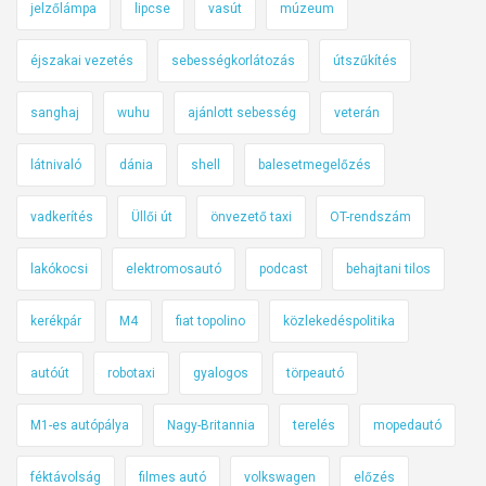
jelzőlámpa
lipcse
vasút
múzeum
éjszakai vezetés
sebességkorlátozás
útszűkítés
sanghaj
wuhu
ajánlott sebesség
veterán
látnivaló
dánia
shell
balesetmegelőzés
vadkerítés
Üllői út
önvezető taxi
OT-rendszám
lakókocsi
elektromosautó
podcast
behajtani tilos
kerékpár
M4
fiat topolino
közlekedéspolitika
autóút
robotaxi
gyalogos
törpeautó
M1-es autópálya
Nagy-Britannia
terelés
mopedautó
féktávolság
filmes autó
volkswagen
előzés