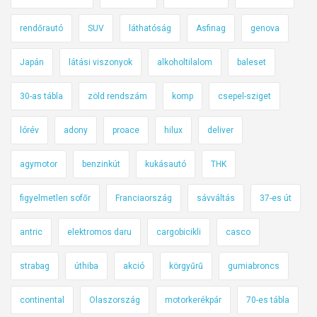
rendőrautó
SUV
láthatóság
Asfinag
genova
Japán
látási viszonyok
alkoholtilalom
baleset
30-as tábla
zöld rendszám
komp
csepel-sziget
lórév
adony
proace
hilux
deliver
agymotor
benzinkút
kukásautó
THK
figyelmetlen sofőr
Franciaország
sávváltás
37-es út
antric
elektromos daru
cargobicikli
casco
strabag
úthiba
akció
körgyűrű
gumiabroncs
continental
Olaszország
motorkerékpár
70-es tábla