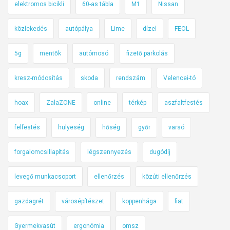
elektromos bicikli
60-as tábla
M1
Nissan
közlekedés
autópálya
Lime
dízel
FEOL
5g
mentők
autómosó
fizető parkolás
kresz-módosítás
skoda
rendszám
Velencei-tó
hoax
ZalaZONE
online
térkép
aszfaltfestés
felfestés
hülyeség
hőség
győr
varsó
forgalomcsillapítás
légszennyezés
dugódíj
levegő munkacsoport
ellenőrzés
közúti ellenőrzés
gazdagrét
városépítészet
koppenhága
fiat
Gyermekvasút
ergonómia
omsz