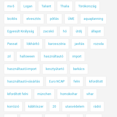
mx-5
Logan
Taliant
Thalia
Törökország
biciklis
elvesztés
pótlás
ÚME
aquaplanning
Egyesült Királyság
zacskó
hó
útdíj
állapot
Passat
lökhárító
karosszéria
javítás
rozsda
zil
halloween
használtautó
import
használtautó-import
kesztyűtartó
barkács
használtautó-vásárlás
Euro NCAP
felni
kifordított
kifordított felni
münchen
homokvihar
vihar
korrózió
kábítószer
20
utasvédelem
rádió