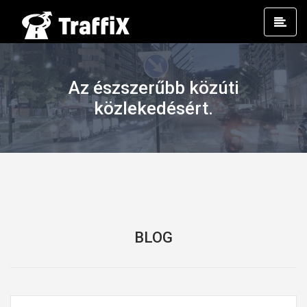
Prim
Men
Az észszerűbb közúti
közlekedésért.
BLOG