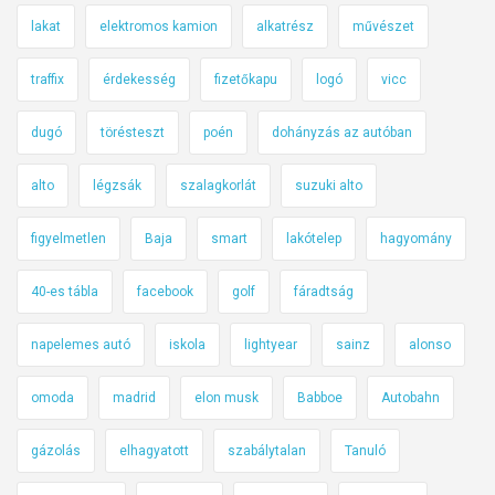
lakat
elektromos kamion
alkatrész
művészet
traffix
érdekesség
fizetőkapu
logó
vicc
dugó
törésteszt
poén
dohányzás az autóban
alto
légzsák
szalagkorlát
suzuki alto
figyelmetlen
Baja
smart
lakótelep
hagyomány
40-es tábla
facebook
golf
fáradtság
napelemes autó
iskola
lightyear
sainz
alonso
omoda
madrid
elon musk
Babboe
Autobahn
gázolás
elhagyatott
szabálytalan
Tanuló