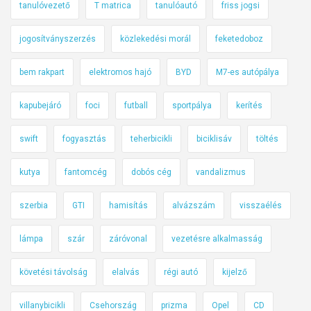
tanulóvezető
T matrica
tanulóautó
friss jogsi
jogosítványszerzés
közlekedési morál
feketedoboz
bem rakpart
elektromos hajó
BYD
M7-es autópálya
kapubejáró
foci
futball
sportpálya
kerítés
swift
fogyasztás
teherbicikli
biciklisáv
töltés
kutya
fantomcég
dobós cég
vandalizmus
szerbia
GTI
hamisítás
alvázszám
visszaélés
lámpa
szár
záróvonal
vezetésre alkalmasság
követési távolság
elalvás
régi autó
kijelző
villanybicikli
Csehország
prizma
Opel
CD