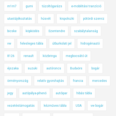
m1m7
gumi
tűzoltógarázs
e-mobilitási tranzíció
utastájékoztatás
húsvét
kispolszki
pötördi szerviz
bicske
köpködés
Szentendre
szabálytalanság
vw
felesleges tábla
útburkolati jel
hidrogénautó
8126
renault
közbringa
megbocsátó út
éjszaka
suzuki
autóroncs
Budaörs
bogár
örményország
relatív gyorshajtás
francia
mercedes
jegy
autópálya-pihenő
autóipar
hibás tábla
vezetéstámogatás
kézműves tábla
USA
vw bogár