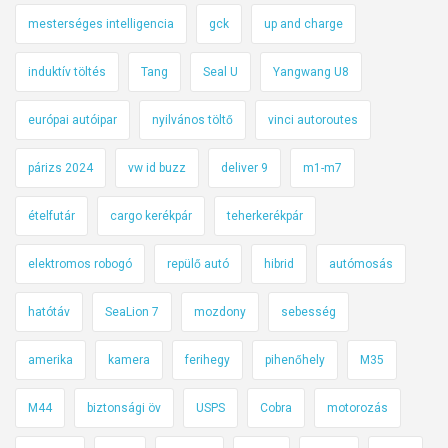
mesterséges intelligencia
gck
up and charge
induktív töltés
Tang
Seal U
Yangwang U8
európai autóipar
nyilvános töltő
vinci autoroutes
párizs 2024
vw id buzz
deliver 9
m1-m7
ételfutár
cargo kerékpár
teherkerékpár
elektromos robogó
repülő autó
hibrid
autómosás
hatótáv
SeaLion 7
mozdony
sebesség
amerika
kamera
ferihegy
pihenőhely
M35
M44
biztonsági öv
USPS
Cobra
motorozás