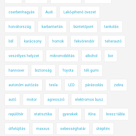
cserbenhagyás
Audi
Lakó-pihenő övezet
horvátország
karbantartás
büntetőpont
tankolás
lidl
karácsony
homok
fekvőrendőr
teherautó
veszélyes helyzet
mikromobilitás
alkohol
bor
hannover
biztonság
Toyota
téli gumi
autonóm autózás
tesla
LED
párásodás
zebra
autó
motor
agresszió
elektromos busz
repülőtér
statisztika
gyerekek
Kína
kresz tábla
útfelújítás
maxxus
sebességhatár
útépítés