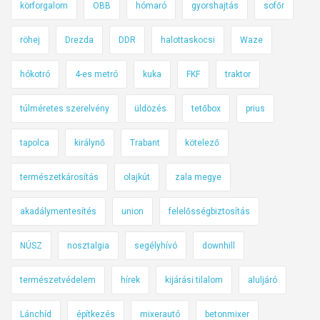
körforgalom
OBB
hómaró
gyorshajtás
sofőr
v
e
röhej
Drezda
DDR
halottaskocsi
Waze
z
e
hókotró
4-es metró
kuka
FKF
traktor
t
é
túlméretes szerelvény
üldözés
tetőbox
prius
s
k
tapolca
királynő
Trabant
kötelező
ö
z
természetkárosítás
olajkút
zala megye
b
akadálymentesítés
union
felelősségbiztosítás
e
n
NÚSZ
nosztalgia
segélyhívó
downhill
e
z
természetvédelem
hírek
kijárási tilalom
aluljáró
a
S
Lánchíd
építkezés
mixerautó
betonmixer