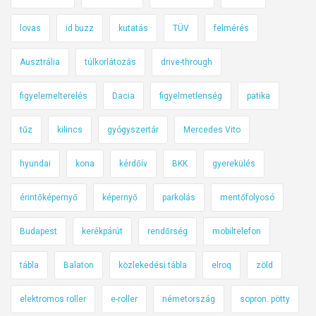
lovas
id buzz
kutatás
TÜV
felmérés
Ausztrália
túlkorlátozás
drive-through
figyelemelterelés
Dacia
figyelmetlenség
patika
tűz
kilincs
gyógyszertár
Mercedes Vito
hyundai
kona
kérdőív
BKK
gyerekülés
érintőképernyő
képernyő
parkolás
mentőfolyosó
Budapest
kerékpárút
rendőrség
mobiltelefon
tábla
Balaton
közlekedési tábla
elroq
zöld
elektromos roller
e-roller
németország
sopron. pötty