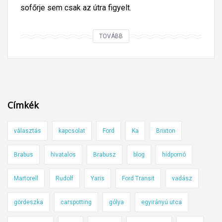
sofőrje sem csak az útra figyelt.
V
TOVÁBB
a
j
o
n
m
Címkék
i
t
választás
kapcsolat
Ford
Ka
Brixton
c
s
Brabus
hivatalos
Brabusz
blog
hídpornó
i
n
Martorell
Rudolf
Yaris
Ford Transit
vadász
á
l
gördeszka
carspotting
gólya
egyirányú utca
t