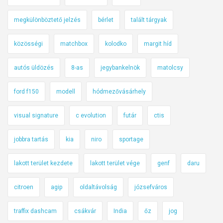
megkülönböztető jelzés
bérlet
talált tárgyak
közösségi
matchbox
kolodko
margit híd
autós üldözés
8-as
jegybankelnök
matolcsy
ford f150
modell
hódmezővásárhely
visual signature
c evolution
futár
ctis
jobbra tartás
kia
niro
sportage
lakott terület kezdete
lakott terület vége
genf
daru
citroen
agip
oldaltávolság
józsefváros
traffix dashcam
csákvár
India
őz
jog