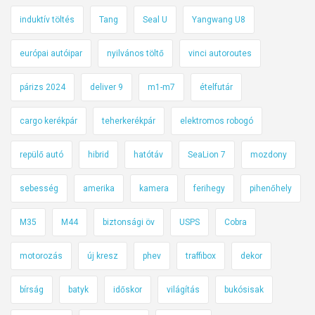
induktív töltés
Tang
Seal U
Yangwang U8
európai autóipar
nyilvános töltő
vinci autoroutes
párizs 2024
deliver 9
m1-m7
ételfutár
cargo kerékpár
teherkerékpár
elektromos robogó
repülő autó
hibrid
hatótáv
SeaLion 7
mozdony
sebesség
amerika
kamera
ferihegy
pihenőhely
M35
M44
biztonsági öv
USPS
Cobra
motorozás
új kresz
phev
traffibox
dekor
bírság
batyk
időskor
világítás
bukósisak