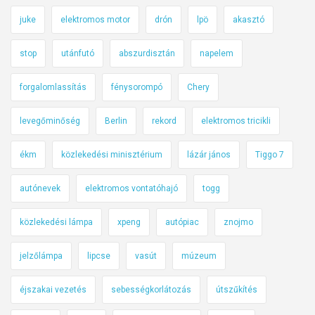
juke
elektromos motor
drón
lpö
akasztó
stop
utánfutó
abszurdisztán
napelem
forgalomlassítás
fénysorompó
Chery
levegőminőség
Berlin
rekord
elektromos tricikli
ékm
közlekedési minisztérium
lázár jános
Tiggo 7
autónevek
elektromos vontatóhajó
togg
közlekedési lámpa
xpeng
autópiac
znojmo
jelzőlámpa
lipcse
vasút
múzeum
éjszakai vezetés
sebességkorlátozás
útszűkítés