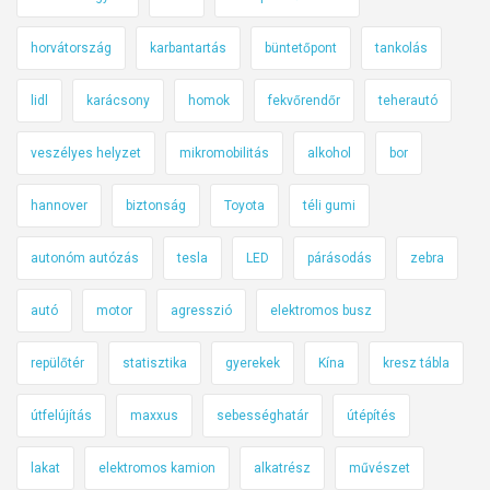
horvátország
karbantartás
büntetőpont
tankolás
lidl
karácsony
homok
fekvőrendőr
teherautó
veszélyes helyzet
mikromobilitás
alkohol
bor
hannover
biztonság
Toyota
téli gumi
autonóm autózás
tesla
LED
párásodás
zebra
autó
motor
agresszió
elektromos busz
repülőtér
statisztika
gyerekek
Kína
kresz tábla
útfelújítás
maxxus
sebességhatár
útépítés
lakat
elektromos kamion
alkatrész
művészet