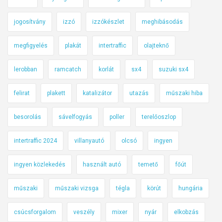
jogosítvány
izzó
izzókészlet
meghibásodás
megfigyelés
plakát
intertraffic
olajteknő
lerobban
ramcatch
korlát
sx4
suzuki sx4
felirat
plakett
katalizátor
utazás
műszaki hiba
besorolás
sávelfogyás
poller
terelőoszlop
intertraffic 2024
villanyautó
olcsó
ingyen
ingyen közlekedés
használt autó
temető
főút
műszaki
műszaki vizsga
tégla
körút
hungária
csúcsforgalom
veszély
mixer
nyár
elkobzás