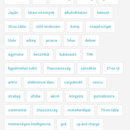
Japán
látási viszonyok
alkoholtilalom
baleset
30-as tábla
zöld rendszám
komp
csepel-sziget
lórév
adony
proace
hilux
deliver
agymotor
benzinkút
kukásautó
THK
figyelmetlen sofőr
Franciaország
sávváltás
37-es út
antric
elektromos daru
cargobicikli
casco
strabag
úthiba
akció
körgyűrű
gumiabroncs
continental
Olaszország
motorkerékpár
70-es tábla
mesterséges intelligencia
gck
up and charge