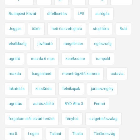
Budapest Közút
útfelbontás
LPG
autógáz
Jogger
tükör
heti összefoglaló
stoptábla
Bubi
elsőbbség
jövőautó
rangefinder
egészség
ugrató
mazda 6 mps
kerékcsere
rumpold
mazda
burgenland
menetrögzítő kamera
octavia
lakatolás
kiss&ride
felnikupak
járdaszegély
ugratás
autószállító
BYD Atto 3
Ferrari
forgalom elől elzárt terület
fényhíd
szigetelőszalag
mx-5
Logan
Taliant
Thalia
Törökország