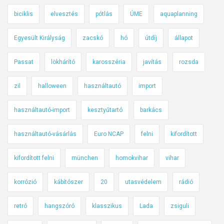
biciklis
elvesztés
pótlás
ÚME
aquaplanning
Egyesült Királyság
zacskó
hó
útdíj
állapot
Passat
lökhárító
karosszéria
javítás
rozsda
zil
halloween
használtautó
import
használtautó-import
kesztyűtartó
barkács
használtautó-vásárlás
Euro NCAP
felni
kifordított
kifordított felni
münchen
homokvihar
vihar
korrózió
kábítószer
20
utasvédelem
rádió
retró
hangszóró
klasszikus
Lada
zsiguli