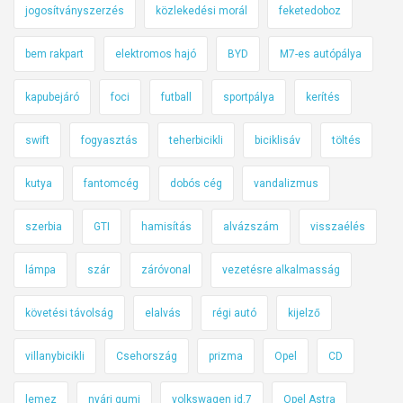
jogosítványszerzés
közlekedési morál
feketedoboz
bem rakpart
elektromos hajó
BYD
M7-es autópálya
kapubejáró
foci
futball
sportpálya
kerítés
swift
fogyasztás
teherbicikli
biciklisáv
töltés
kutya
fantomcég
dobós cég
vandalizmus
szerbia
GTI
hamisítás
alvázszám
visszaélés
lámpa
szár
záróvonal
vezetésre alkalmasság
követési távolság
elalvás
régi autó
kijelző
villanybicikli
Csehország
prizma
Opel
CD
lemez
nyári gumi
volkswagen id.7
Opel Astra