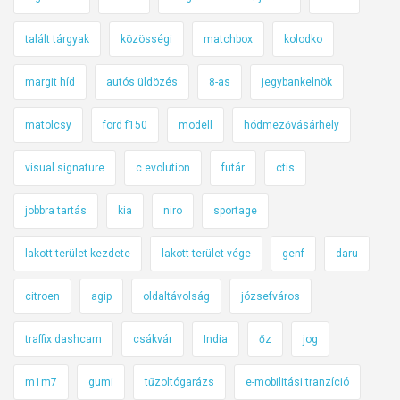
á
t
talált tárgyak
közösségi
matchbox
kolodko
u
margit híd
autós üldözés
8-as
jegybankelnök
m
b
matolcsy
ford f150
modell
hódmezővásárhely
a
n
visual signature
c evolution
futár
ctis
jobbra tartás
kia
niro
sportage
lakott terület kezdete
lakott terület vége
genf
daru
citroen
agip
oldaltávolság
józsefváros
traffix dashcam
csákvár
India
őz
jog
m1m7
gumi
tűzoltógarázs
e-mobilitási tranzíció