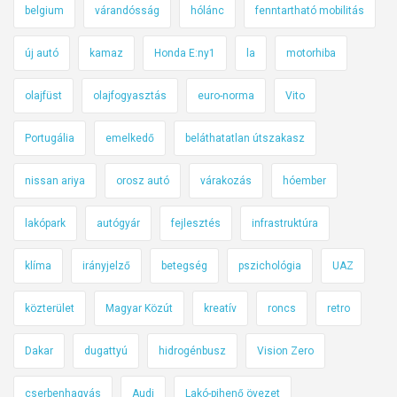
belgium
várandósság
hólánc
fenntartható mobilitás
új autó
kamaz
Honda E:ny1
la
motorhiba
olajfüst
olajfogyasztás
euro-norma
Vito
Portugália
emelkedő
beláthatatlan útszakasz
nissan ariya
orosz autó
várakozás
hóember
lakópark
autógyár
fejlesztés
infrastruktúra
klíma
irányjelző
betegség
pszichológia
UAZ
közterület
Magyar Közút
kreatív
roncs
retro
Dakar
dugattyú
hidrogénbusz
Vision Zero
cserbenhagyás
Audi
Lakó-pihenő övezet