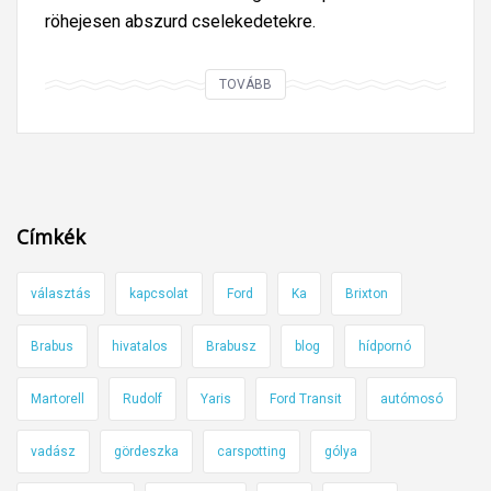
röhejesen abszurd cselekedetekre.
A
TOVÁBB
p
á
r
i
z
Címkék
s
i
választás
kapcsolat
Ford
Ka
Brixton
m
e
Brabus
hivatalos
Brabusz
blog
hídpornó
t
r
Martorell
Rudolf
Yaris
Ford Transit
autómosó
ó
n
vadász
gördeszka
carspotting
gólya
a