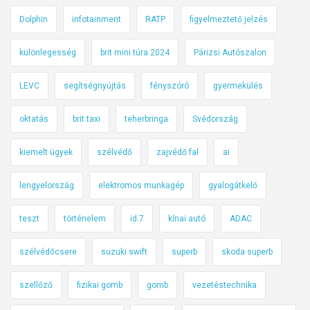
Dolphin
infotainment
RATP
figyelmeztető jelzés
különlegesség
brit mini túra 2024
Párizsi Autószalon
LEVC
segítségnyújtás
fényszóró
gyermekülés
oktatás
brit taxi
teherbringa
Svédország
kiemelt ügyek
szélvédő
zajvédő fal
ai
lengyelország
elektromos munkagép
gyalogátkelő
teszt
történelem
id.7
kínai autó
ADAC
szélvédőcsere
suzuki swift
superb
skoda superb
szellőző
fizikai gomb
gomb
vezetéstechnika