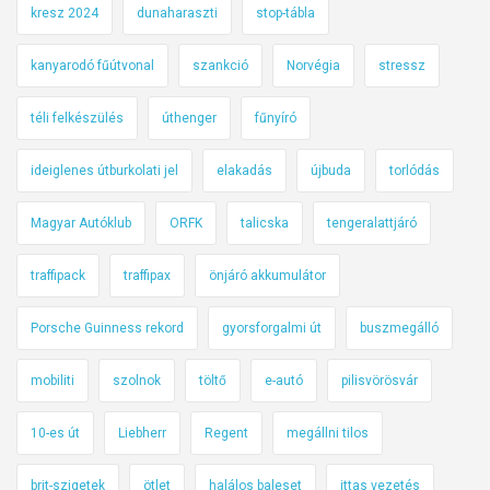
kresz 2024
dunaharaszti
stop-tábla
kanyarodó fűútvonal
szankció
Norvégia
stressz
téli felkészülés
úthenger
fűnyíró
ideiglenes útburkolati jel
elakadás
újbuda
torlódás
Magyar Autóklub
ORFK
talicska
tengeralattjáró
traffipack
traffipax
önjáró akkumulátor
Porsche Guinness rekord
gyorsforgalmi út
buszmegálló
mobiliti
szolnok
töltő
e-autó
pilisvörösvár
10-es út
Liebherr
Regent
megállni tilos
brit-szigetek
ötlet
halálos baleset
ittas vezetés