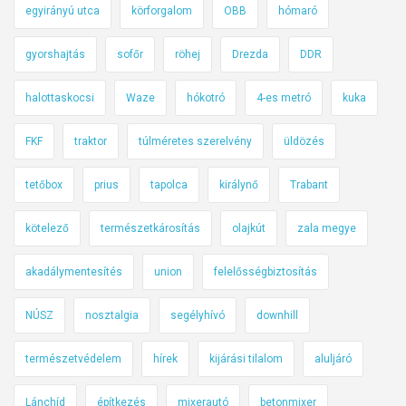
egyirányú utca
körforgalom
OBB
hómaró
z
u
gyorshajtás
sofőr
röhej
Drezda
DDR
t
a
halottaskocsi
Waze
hókotró
4-es metró
kuka
s
t
FKF
traktor
túlméretes szerelvény
üldözés
á
j
tetőbox
prius
tapolca
királynő
Trabant
é
k
kötelező
természetkárosítás
olajkút
zala megye
o
akadálymentesítés
union
felelősségbiztosítás
z
t
NÚSZ
nosztalgia
segélyhívó
downhill
a
t
természetvédelem
hírek
kijárási tilalom
aluljáró
á
s
Lánchíd
építkezés
mixerautó
betonmixer