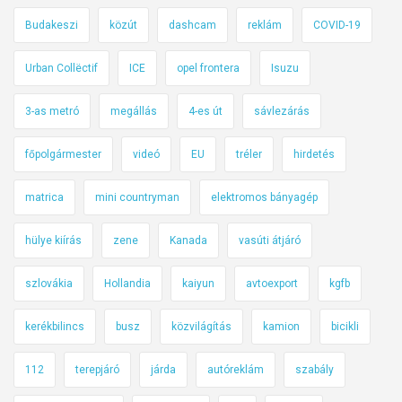
y
Budakeszi
közút
dashcam
reklám
COVID-19
e
l
Urban Collëctif
ICE
opel frontera
Isuzu
e
m
3-as metró
megállás
4-es út
sávlezárás
e
a
főpolgármester
videó
EU
tréler
hirdetés
h
á
matrica
mini countryman
elektromos bányagép
l
ó
hülye kiírás
zene
Kanada
vasúti átjáró
z
a
szlovákia
Hollandia
kaiyun
avtoexport
kgfb
t
kerékbilincs
busz
közvilágítás
kamion
bicikli
i
t
112
terepjáró
járda
autóreklám
szabály
é
r