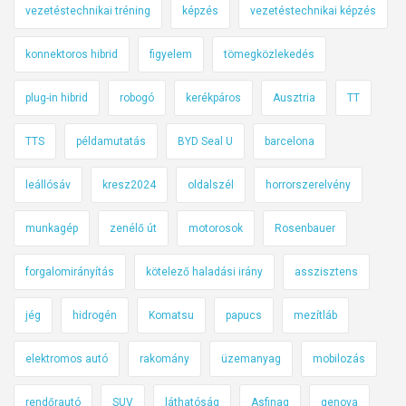
vezetéstechnikai tréning
képzés
vezetéstechnikai képzés
konnektoros hibrid
figyelem
tömegközlekedés
plug-in hibrid
robogó
kerékpáros
Ausztria
TT
TTS
példamutatás
BYD Seal U
barcelona
leállósáv
kresz2024
oldalszél
horrorszerelvény
munkagép
zenélő út
motorosok
Rosenbauer
forgalomirányítás
kötelező haladási irány
asszisztens
jég
hidrogén
Komatsu
papucs
mezítláb
elektromos autó
rakomány
üzemanyag
mobilozás
rendőrautó
SUV
láthatóság
Asfinag
genova