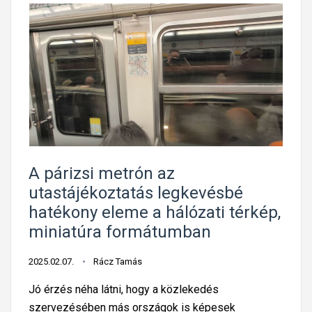
A párizsi metrón az
utastájékoztatás legkevésbé
hatékony eleme a hálózati térkép,
miniatúra formátumban
2025.02.07.
Rácz Tamás
Jó érzés néha látni, hogy a közlekedés
szervezésében más országok is képesek