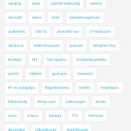
sanghaj
wuhu
ajánlott sebesség
veterán
látnivaló
dánia
shell
balesetmegelőzés
vadkerítés
Üllői út
önvezető taxi
OT-rendszám
lakókocsi
elektromosautó
podcast
behajtani tilos
kerékpár
M4
fiat topolino
közlekedéspolitika
autóút
robotaxi
gyalogos
törpeautó
M1-es autópálya
Nagy-Britannia
terelés
mopedautó
féktávolság
filmes autó
volkswagen
előzés
lovas
id buzz
kutatás
TÜV
felmérés
Ausztrália
túlkorlátozás
drive-through