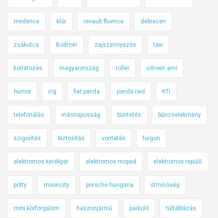
medence
klór
renault fluence
debrecen
zsákutca
Bodmér
zajszennyezés
taxi
korlátozás
magyarország
roller
citroen ami
humor
ing
fiat panda
panda raid
KTI
telefonálás
másnaposság
büntetés
bűncselekmény
szigorítás
biztosítás
vontatás
furgon
elektromos kerékpár
elektromos moped
elektromos repülő
pötty
mooncity
porsche hungária
útminőség
mini körforgalom
haszonjármű
parkoló
túltáblázás