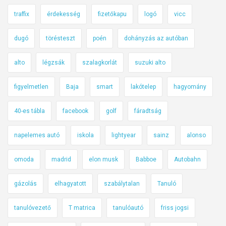
traffix
érdekesség
fizetőkapu
logó
vicc
dugó
törésteszt
poén
dohányzás az autóban
alto
légzsák
szalagkorlát
suzuki alto
figyelmetlen
Baja
smart
lakótelep
hagyomány
40-es tábla
facebook
golf
fáradtság
napelemes autó
iskola
lightyear
sainz
alonso
omoda
madrid
elon musk
Babboe
Autobahn
gázolás
elhagyatott
szabálytalan
Tanuló
tanulóvezető
T matrica
tanulóautó
friss jogsi