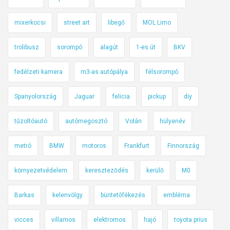
l
e
mixerkocsi
street art
libegő
MOL Limo
g
k
trolibusz
sorompó
alagút
1-es út
BKV
e
v
fedélzeti kamera
m3-as autópálya
félsorompó
é
Spanyolország
Jaguar
felicia
pickup
diy
s
b
tűzoltóautó
autómegosztó
Volán
hülyenév
é
h
metró
BMW
motoros
Frankfurt
Finnország
a
t
környezetvédelem
kereszteződés
kerülő
M0
é
k
Barkas
kelenvölgy
büntetőfékezés
embléma
o
n
vicces
villamos
elektromos
hajó
toyota prius