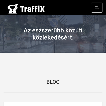
Prim
Men
Az észszerűbb közúti
közlekedésért.
BLOG