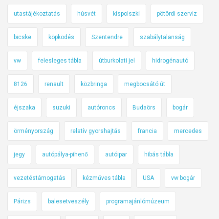
utastájékoztatás
húsvét
kispolszki
pötördi szerviz
bicske
köpködés
Szentendre
szabálytalanság
vw
felesleges tábla
útburkolati jel
hidrogénautó
8126
renault
közbringa
megbocsátó út
éjszaka
suzuki
autóroncs
Budaörs
bogár
örményország
relatív gyorshajtás
francia
mercedes
jegy
autópálya-pihenő
autóipar
hibás tábla
vezetéstámogatás
kézműves tábla
USA
vw bogár
Párizs
balesetveszély
programajánlómúzeum