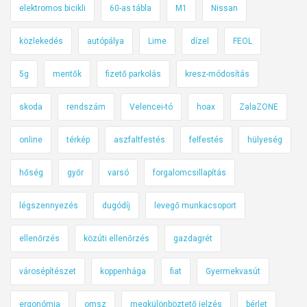
elektromos bicikli
60-as tábla
M1
Nissan
k
é
közlekedés
autópálya
Lime
dízel
FEOL
p
,
5g
mentők
fizető parkolás
kresz-módosítás
m
i
skoda
rendszám
Velencei-tó
hoax
ZalaZONE
n
online
térkép
aszfaltfestés
felfestés
hülyeség
i
a
hőség
győr
varsó
forgalomcsillapítás
t
ú
légszennyezés
dugódíj
levegő munkacsoport
r
a
ellenőrzés
közúti ellenőrzés
gazdagrét
f
o
városépítészet
koppenhága
fiat
Gyermekvasút
r
m
ergonómia
omsz
megkülönböztető jelzés
bérlet