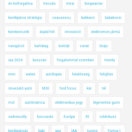
év körforgalma
Vecsés
mirai
borgwarner
kerékpáros stratégia
ceausescu
bukkanó
babakocsi
kerekesszék
árpád híd
innováció
elektromos jármű
navigáció
karlobag
kortrijk
vonat
Svájc
iaa 2024
buszsáv
forgalommal szemben
Honda
mini
wales
autólopás
felelősség
felújítás
önvezető autó
M30
ford focus
kár
tél
mol
autómatrica
elektronikus jegy
légmentes gumi
vadveszély
koccanás
Európa
30
volánbusz
kerékpársáv
baki
gps
IAA
tuning
Forma-1