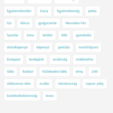
figyelemelterelés
Dacia
figyelmetlenség
patika
tűz
kilincs
gyógyszertár
Mercedes Vito
hyundai
kona
kérdőív
BKK
gyerekülés
érintőképernyő
képernyő
parkolás
mentőfolyosó
Budapest
kerékpárút
rendőrség
mobiltelefon
tábla
Balaton
közlekedési tábla
elroq
zöld
elektromos roller
e-roller
németország
sopron. pötty
közlekedésbiztonság
kresz