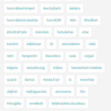
használtautó-import
kesztyűtartó
barkács
használtautó-vásárlás
Euro NCAP
felni
kifordított
kifordított felni
münchen
homokvihar
vihar
korrózió
kábítószer
20
utasvédelem
rádió
retró
hangszóró
klasszikus
Lada
zsiguli
belgium
várandósság
hólánc
fenntartható mobilitás
új autó
kamaz
Honda E:ny1
la
motorhiba
olajfüst
olajfogyasztás
euro-norma
Vito
Portugália
emelkedő
beláthatatlan útszakasz