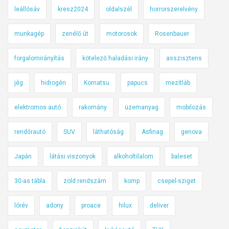
leállósáv
kresz2024
oldalszél
horrorszerelvény
munkagép
zenélő út
motorosok
Rosenbauer
forgalomirányítás
kötelező haladási irány
asszisztens
jég
hidrogén
Komatsu
papucs
mezítláb
elektromos autó
rakomány
üzemanyag
mobilozás
rendőrautó
SUV
láthatóság
Asfinag
genova
Japán
látási viszonyok
alkoholtilalom
baleset
30-as tábla
zöld rendszám
komp
csepel-sziget
lórév
adony
proace
hilux
deliver