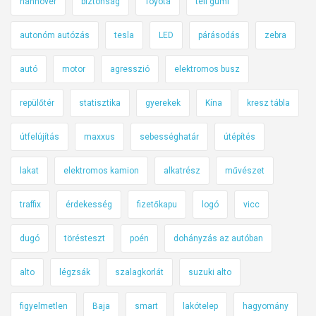
hannover
biztonság
Toyota
téli gumi
autonóm autózás
tesla
LED
párásodás
zebra
autó
motor
agresszió
elektromos busz
repülőtér
statisztika
gyerekek
Kína
kresz tábla
útfelújítás
maxxus
sebességhatár
útépítés
lakat
elektromos kamion
alkatrész
művészet
traffix
érdekesség
fizetőkapu
logó
vicc
dugó
törésteszt
poén
dohányzás az autóban
alto
légzsák
szalagkorlát
suzuki alto
figyelmetlen
Baja
smart
lakótelep
hagyomány