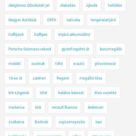
ideiglenes útburkolati jel
elakadás
újbuda
torlódás
Magyar Autóklub
ORFK
talicska
tengeralattjáró
traffipack
traffipax
önjáró akkumulátor
Porsche Guinness rekord
gyorsforgalmi út
buszmegálló
mobiliti
szolnok
töltő
e-autó
pilisvörösvár
10-es út
Liebherr
Regent
megállni tilos
brit-szigetek
ötlet
halálos baleset
ittas vezetés
medence
klór
renault fluence
debrecen
zsákutca
Bodmér
zajszennyezés
taxi