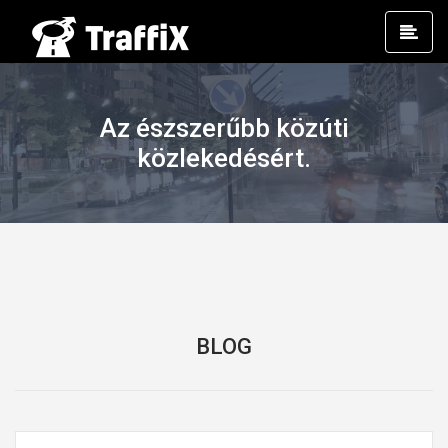
Prim
Men
Az észszerűbb közúti
közlekedésért.
BLOG