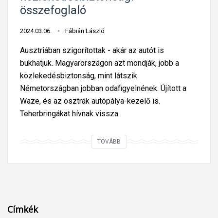
t
l
:
összefoglaló
u
o
a
t
z
l
2024.03.06.
Fábián László
á
á
a
Ausztriában szigorítottak - akár az autót is
n
s
c
bukhatjuk. Magyarországon azt mondják, jobb a
f
(
s
közlekedésbiztonság, mint látszik.
o
i
o
Németországban jobban odafigyelnének. Újított a
k
s
n
Waze, és az osztrák autópálya-kezelő is.
o
)
y
Teherbringákat hívnak vissza.
z
O
a
o
l
b
t
A
TOVÁBB
a
b
t
z
s
ú
e
a
z
j
l
u
o
a
l
t
r
l
e
ó
s
k
Címkék
n
e