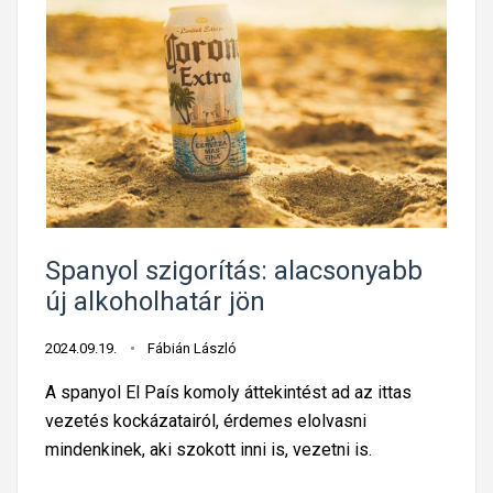
s
n
„
d
a
r
u
á
t
g
o
u
n
l
ó
t
m
a
Spanyol szigorítás: alacsonyabb
v
j
új alkoholhatár jön
e
á
z
r
2024.09.19.
Fábián László
e
m
t
A spanyol El País komoly áttekintést ad az ittas
ű
é
vezetés kockázatairól, érdemes elolvasni
v
s
mindenkinek, aki szokott inni is, vezetni is.
e
”
z