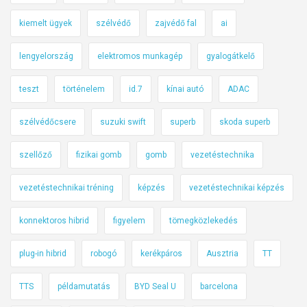
kiemelt ügyek
szélvédő
zajvédő fal
ai
lengyelország
elektromos munkagép
gyalogátkelő
teszt
történelem
id.7
kínai autó
ADAC
szélvédőcsere
suzuki swift
superb
skoda superb
szellőző
fizikai gomb
gomb
vezetéstechnika
vezetéstechnikai tréning
képzés
vezetéstechnikai képzés
konnektoros hibrid
figyelem
tömegközlekedés
plug-in hibrid
robogó
kerékpáros
Ausztria
TT
TTS
példamutatás
BYD Seal U
barcelona