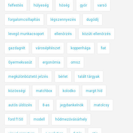
felfestés
hülyeség
hőség
győr
varsó
forgalomcsillapítás
légszennyezés
dugódíj
levegő munkacsoport
ellenőrzés
közúti ellenőrzés
gazdagrét
városépítészet
koppenhága
fiat
Gyermekvasút
ergonómia
omsz
megkülönböztető jelzés
bérlet
talált tárgyak
közösségi
matchbox
kolodko
margit híd
autós üldözés
8-as
jegybankelnök
matolcsy
ford f150
modell
hódmezővásárhely