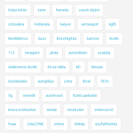
s
s
s
hülye kiírás
zene
Kanada
vasúti átjáró
z
e
szlovákia
Hollandia
kaiyun
avtoexport
kgfb
f
kerékbilincs
busz
közvilágítás
kamion
bicikli
o
g
112
terepjáró
járda
autóreklám
szabály
l
a
elektromos bicikli
60-as tábla
M1
Nissan
l
ó
közlekedés
autópálya
Lime
dízel
FEOL
5g
mentők
autómosó
fizető parkolás
kresz-módosítás
skoda
rendszám
Velencei-tó
hoax
ZalaZONE
online
térkép
aszfaltfestés