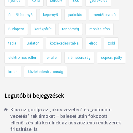
hyundai
kona
kérdőív
BKK
gyerekülés
érintőképernyő
képernyő
parkolás
mentőfolyosó
Budapest
kerékpárút
rendőrség
mobiltelefon
tábla
Balaton
közlekedési tábla
elroq
zöld
elektromos roller
e-roller
németország
sopron. pötty
kresz
közlekedésbiztonság
Legutóbbi bejegyzések
Kína szigorítja az „okos vezetés” és „autonóm
vezetés” reklámokat – baleset után fokozott
ellenőrzés alá kerülnek az asszisztens rendszerek
frissítései is