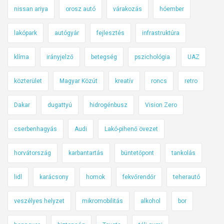
nissan ariya
orosz autó
várakozás
hóember
lakópark
autógyár
fejlesztés
infrastruktúra
klíma
irányjelző
betegség
pszichológia
UAZ
közterület
Magyar Közút
kreatív
roncs
retro
Dakar
dugattyú
hidrogénbusz
Vision Zero
cserbenhagyás
Audi
Lakó-pihenő övezet
horvátország
karbantartás
büntetőpont
tankolás
lidl
karácsony
homok
fekvőrendőr
teherautó
veszélyes helyzet
mikromobilitás
alkohol
bor