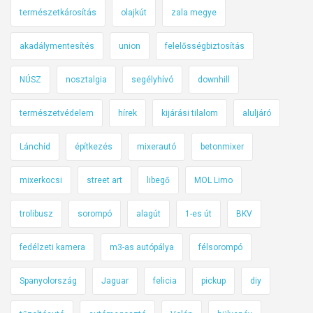
z
j
természetkárosítás
olajkút
zala megye
a
í
akadálymentesítés
union
felelősségbiztosítás
s
t
s
á
NÚSZ
nosztalgia
segélyhívó
downhill
z
s
i
á
természetvédelem
hírek
kijárási tilalom
aluljáró
s
i
z
g
Lánchíd
építkezés
mixerautó
betonmixer
t
–
e
h
mixerkocsi
street art
libegő
MOL Limo
n
e
s
t
trolibusz
sorompó
alagút
1-es út
BKV
r
i
e
k
fedélzeti kamera
m3-as autópálya
félsorompó
n
ö
Spanyolország
Jaguar
felicia
pickup
diy
d
z
s
l