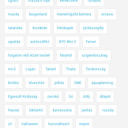
ugrató
mazda 6 mps
kerékcsere
rumpold
mazda
burgenland
menetrögzítő kamera
octavia
lakatolás
kiss&ride
felnikupak
járdaszegély
ugratás
autószállító
BYD Atto 3
Ferrari
forgalom elől elzárt terület
fényhíd
szigetelőszalag
mx-5
Logan
Taliant
Thalia
Törökország
biciklis
elvesztés
pótlás
ÚME
aquaplanning
Egyesült Királyság
zacskó
hó
útdíj
állapot
Passat
lökhárító
karosszéria
javítás
rozsda
zil
halloween
használtautó
import