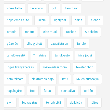
40-es tábla
facebook
golf
fáradtság
napelemes autó
iskola
lightyear
sainz
alonso
omoda
madrid
elon musk
Babboe
Autobahn
gázolás
elhagyatott
szabálytalan
Tanuló
tanulóvezető
T matrica
tanulóautó
friss jogsi
jogosítványszerzés
közlekedési morál
feketedoboz
bem rakpart
elektromos hajó
BYD
M7-es autópálya
kapubejáró
foci
futball
sportpálya
kerítés
swift
fogyasztás
teherbicikli
biciklisáv
töltés