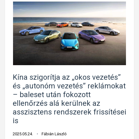
Kína szigorítja az „okos vezetés”
és „autonóm vezetés” reklámokat
– baleset után fokozott
ellenőrzés alá kerülnek az
asszisztens rendszerek frissítései
is
2025.05.24.
Fábián László