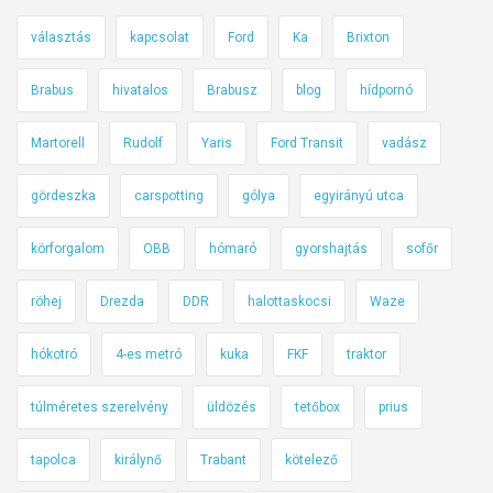
z
o
ő
l
á
h
választás
kapcsolat
Ford
Ka
Brixton
r
k
g
o
z
o
b
l
Brabus
hivatalos
Brabusz
blog
hídpornó
é
b
a
h
s
z
n
Martorell
Rudolf
Yaris
Ford Transit
vadász
a
a
á
t
l
s
gördeszka
carspotting
gólya
egyirányú utca
á
á
á
r
körforgalom
OBB
hómaró
gyorshajtás
sofőr
k
t
j
e
ó
ö
röhej
Drezda
DDR
halottaskocsi
Waze
r
l
n
ü
a
hókotró
4-es metró
kuka
FKF
traktor
l
W
n
a
túlméretes szerelvény
üldözés
tetőbox
prius
e
z
k
e
tapolca
királynő
Trabant
kötelező
a
ú