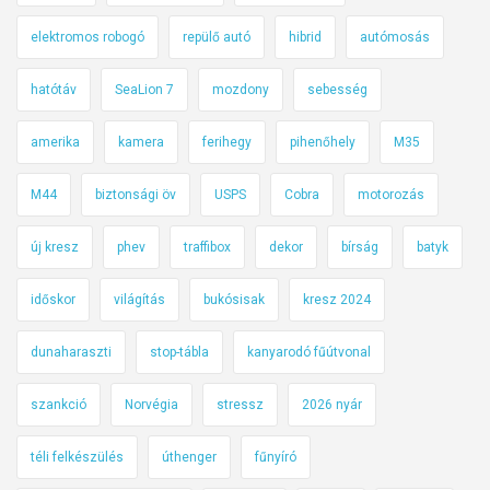
elektromos robogó
repülő autó
hibrid
autómosás
hatótáv
SeaLion 7
mozdony
sebesség
amerika
kamera
ferihegy
pihenőhely
M35
M44
biztonsági öv
USPS
Cobra
motorozás
új kresz
phev
traffibox
dekor
bírság
batyk
időskor
világítás
bukósisak
kresz 2024
dunaharaszti
stop-tábla
kanyarodó fűútvonal
szankció
Norvégia
stressz
2026 nyár
téli felkészülés
úthenger
fűnyíró