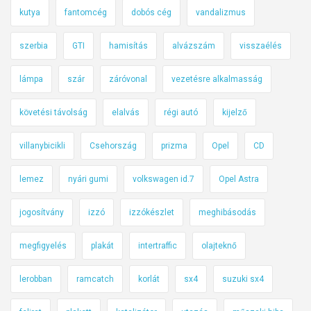
kutya
fantomcég
dobós cég
vandalizmus
szerbia
GTI
hamisítás
alvázszám
visszaélés
lámpa
szár
záróvonal
vezetésre alkalmasság
követési távolság
elalvás
régi autó
kijelző
villanybicikli
Csehország
prizma
Opel
CD
lemez
nyári gumi
volkswagen id.7
Opel Astra
jogosítvány
izzó
izzókészlet
meghibásodás
megfigyelés
plakát
intertraffic
olajteknő
lerobban
ramcatch
korlát
sx4
suzuki sx4