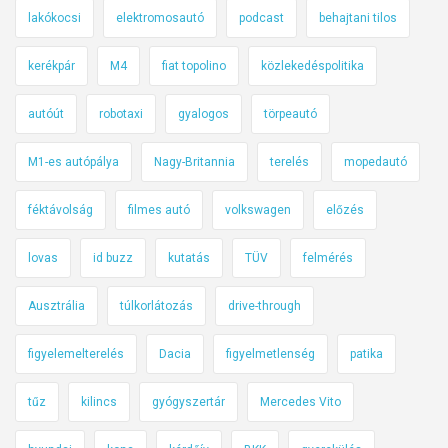
lakókocsi
elektromosautó
podcast
behajtani tilos
kerékpár
M4
fiat topolino
közlekedéspolitika
autóút
robotaxi
gyalogos
törpeautó
M1-es autópálya
Nagy-Britannia
terelés
mopedautó
féktávolság
filmes autó
volkswagen
előzés
lovas
id buzz
kutatás
TÜV
felmérés
Ausztrália
túlkorlátozás
drive-through
figyelemelterelés
Dacia
figyelmetlenség
patika
tűz
kilincs
gyógyszertár
Mercedes Vito