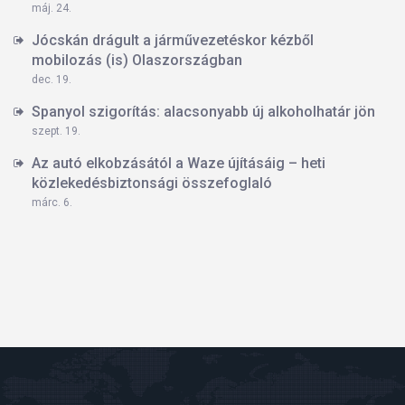
máj. 24.
Jócskán drágult a járművezetéskor kézből
mobilozás (is) Olaszországban
dec. 19.
Spanyol szigorítás: alacsonyabb új alkoholhatár jön
szept. 19.
Az autó elkobzásától a Waze újításáig – heti
közlekedésbiztonsági összefoglaló
márc. 6.