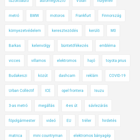
tűzoltóautó
autómegosztó
Volán
hülyenév
z
e
e
k
metró
BMW
motoros
Frankfurt
Finnország
r
e
e
d
környezetvédelem
kereszteződés
kerülő
M0
k
é
f
s
Barkas
kelenvölgy
büntetőfékezés
embléma
r
b
i
i
vicces
villamos
elektromos
hajó
toyota prius
s
z
Budakeszi
közút
dashcam
reklám
COVID-19
s
t
í
o
Urban Collëctif
ICE
opel frontera
Isuzu
t
n
é
s
3-as metró
megállás
4-es út
sávlezárás
s
á
e
g
főpolgármester
videó
EU
tréler
hirdetés
i
i
i
ö
matrica
mini countryman
elektromos bányagép