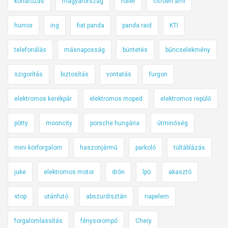
korlátozás
magyarország
roller
citroen ami
humor
ing
fiat panda
panda raid
KTI
telefonálás
másnaposság
büntetés
bűncselekmény
szigorítás
biztosítás
vontatás
furgon
elektromos kerékpár
elektromos moped
elektromos repülő
pötty
mooncity
porsche hungária
útminőség
mini körforgalom
haszonjármű
parkoló
túltáblázás
juke
elektromos motor
drón
lpö
akasztó
stop
utánfutó
abszurdisztán
napelem
forgalomlassítás
fénysorompó
Chery