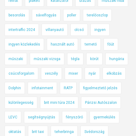
felirat
plakett
katalizátor
utazás
műszaki hiba
besorolás
sávelfogyás
poller
terelőoszlop
intertraffic 2024
villanyautó
olcsó
ingyen
ingyen közlekedés
használt autó
temető
főút
műszaki
műszaki vizsga
tégla
körút
hungária
csúcsforgalom
veszély
mixer
nyár
elkobzás
Dolphin
infotainment
RATP
figyelmeztető jelzés
különlegesség
brit mini túra 2024
Párizsi Autószalon
LEVC
segítségnyújtás
fényszóró
gyermekülés
oktatás
brit taxi
teherbringa
Svédország