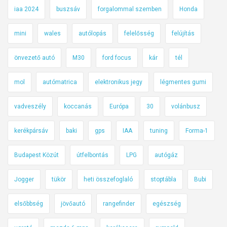
iaa 2024
buszsáv
forgalommal szemben
Honda
mini
wales
autólopás
felelősség
felújítás
önvezető autó
M30
ford focus
kár
tél
mol
autómatrica
elektronikus jegy
légmentes gumi
vadveszély
koccanás
Európa
30
volánbusz
kerékpársáv
baki
gps
IAA
tuning
Forma-1
Budapest Közút
útfelbontás
LPG
autógáz
Jogger
tükör
heti összefoglaló
stoptábla
Bubi
elsőbbség
jövőautó
rangefinder
egészség