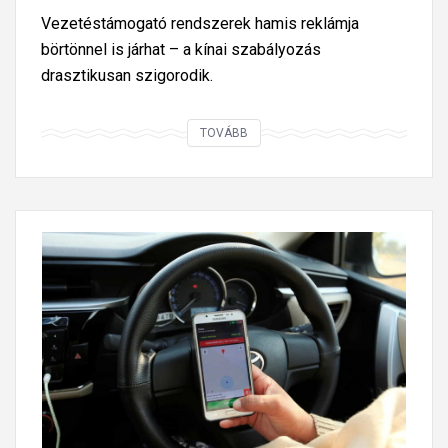
Vezetéstámogató rendszerek hamis reklámja
börtönnel is járhat – a kínai szabályozás
drasztikusan szigorodik.
K
TOVÁBB
í
n
a
s
z
i
g
o
r
í
t
j