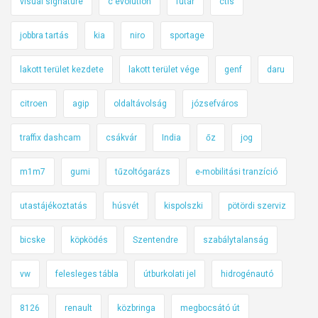
visual signature
c evolution
futár
ctis
jobbra tartás
kia
niro
sportage
lakott terület kezdete
lakott terület vége
genf
daru
citroen
agip
oldaltávolság
józsefváros
traffix dashcam
csákvár
India
őz
jog
m1m7
gumi
tűzoltógarázs
e-mobilitási tranzíció
utastájékoztatás
húsvét
kispolszki
pötördi szerviz
bicske
köpködés
Szentendre
szabálytalanság
vw
felesleges tábla
útburkolati jel
hidrogénautó
8126
renault
közbringa
megbocsátó út