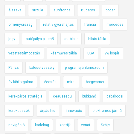
éjszaka
suzuki
autóroncs
Budaörs
bogár
örményország
relatív gyorshajtás
francia
mercedes
jegy
autópálya-pihenő
autóipar
hibás tábla
vezetéstámogatás
kézműves tábla
USA
vw bogár
Párizs
balesetveszély
programajánlómúzeum
év körforgalma
Vecsés
mirai
borgwarner
kerékpáros stratégia
ceausescu
bukkanó
babakocsi
kerekesszék
árpád híd
innováció
elektromos jármű
navigáció
karlobag
kortrijk
vonat
Svájc