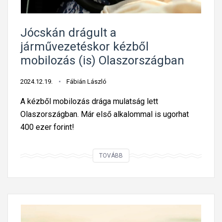
a
a
Jócskán drágult a
z
járművezetéskor kézből
„
mobilozás (is) Olaszországban
o
k
2024.12.19.
Fábián László
o
s
A kézből mobilozás drága mulatság lett
v
Olaszországban. Már első alkalommal is ugorhat
e
400 ezer forint!
z
e
J
TOVÁBB
t
ó
é
c
s
s
”
k
é
á