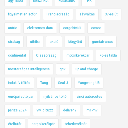
agymotor
benzinkút
kukásautó
THK
figyelmetlen sofőr
Franciaország
sávváltás
37-es út
antric
elektromos daru
cargobicikli
casco
strabag
úthiba
akció
körgyűrű
gumiabroncs
continental
Olaszország
motorkerékpár
70-es tábla
mesterséges intelligencia
gck
up and charge
induktív töltés
Tang
Seal U
Yangwang U8
európai autóipar
nyilvános töltő
vinci autoroutes
párizs 2024
vw id buzz
deliver 9
m1-m7
ételfutár
cargo kerékpár
teherkerékpár