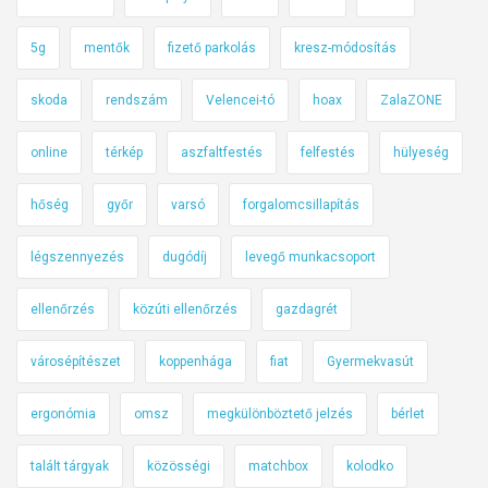
n
t
s
o
5g
mentők
fizető parkolás
kresz-módosítás
á
n
g
skoda
rendszám
Velencei-tó
hoax
ZalaZONE
s
i
á
online
térkép
aszfaltfestés
felfestés
hülyeség
ö
g
s
i
hőség
győr
varsó
forgalomcsillapítás
s
ö
z
s
légszennyezés
dugódíj
levegő munkacsoport
e
s
f
z
ellenőrzés
közúti ellenőrzés
gazdagrét
o
e
g
f
városépítészet
koppenhága
fiat
Gyermekvasút
l
o
a
ergonómia
omsz
megkülönböztető jelzés
bérlet
g
l
l
ó
talált tárgyak
közösségi
matchbox
kolodko
a