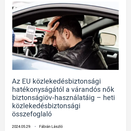
Az EU közlekedésbiztonsági
hatékonyságától a várandós nők
biztonságiöv-használatáig – heti
közlekedésbiztonsági
összefoglaló
2024.05.29.
Fábián László