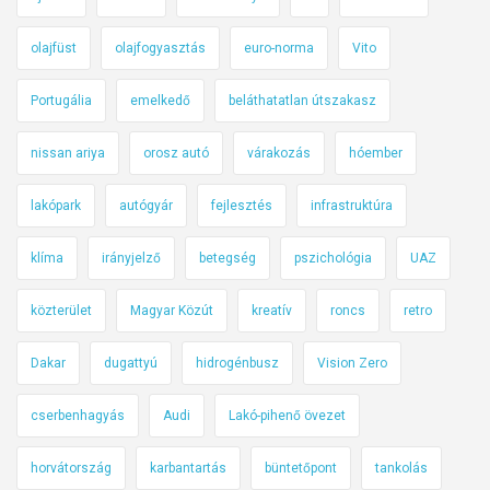
olajfüst
olajfogyasztás
euro-norma
Vito
Portugália
emelkedő
beláthatatlan útszakasz
nissan ariya
orosz autó
várakozás
hóember
lakópark
autógyár
fejlesztés
infrastruktúra
klíma
irányjelző
betegség
pszichológia
UAZ
közterület
Magyar Közút
kreatív
roncs
retro
Dakar
dugattyú
hidrogénbusz
Vision Zero
cserbenhagyás
Audi
Lakó-pihenő övezet
horvátország
karbantartás
büntetőpont
tankolás