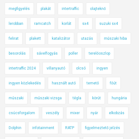
megfigyelés
plakát
intertraffic
olajteknő
lerobban
ramcatch
korlát
sx4
suzuki sx4
felirat
plakett
katalizátor
utazás
műszaki hiba
besorolás
sávelfogyás
poller
terelőoszlop
intertraffic 2024
villanyautó
olcsó
ingyen
ingyen közlekedés
használt autó
temető
főút
műszaki
műszaki vizsga
tégla
körút
hungária
csúcsforgalom
veszély
mixer
nyár
elkobzás
Dolphin
infotainment
RATP
figyelmeztető jelzés