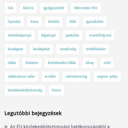
tűz
kilincs
gyógyszertár
Mercedes Vito
hyundai
kona
kérdőív
BKK
gyerekülés
érintőképernyő
képernyő
parkolás
mentőfolyosó
Budapest
kerékpárút
rendőrség
mobiltelefon
tábla
Balaton
közlekedési tábla
elroq
zöld
elektromos roller
e-roller
németország
sopron. pötty
közlekedésbiztonság
kresz
Legutóbbi bejegyzések
Az EU közlekedésbiztonsági hatékonyságától a