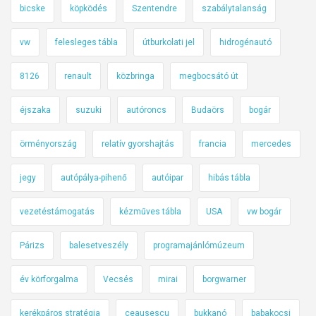
bicske
köpködés
Szentendre
szabálytalanság
vw
felesleges tábla
útburkolati jel
hidrogénautó
8126
renault
közbringa
megbocsátó út
éjszaka
suzuki
autóroncs
Budaörs
bogár
örményország
relatív gyorshajtás
francia
mercedes
jegy
autópálya-pihenő
autóipar
hibás tábla
vezetéstámogatás
kézműves tábla
USA
vw bogár
Párizs
balesetveszély
programajánlómúzeum
év körforgalma
Vecsés
mirai
borgwarner
kerékpáros stratégia
ceausescu
bukkanó
babakocsi