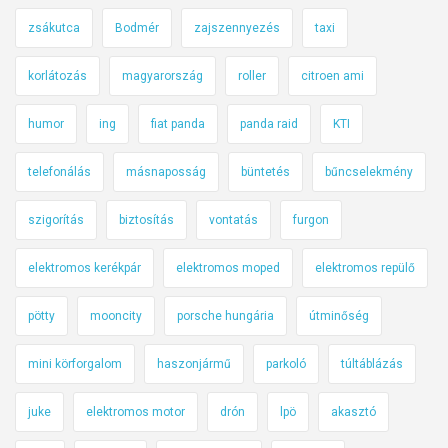
zsákutca
Bodmér
zajszennyezés
taxi
korlátozás
magyarország
roller
citroen ami
humor
ing
fiat panda
panda raid
KTI
telefonálás
másnaposság
büntetés
bűncselekmény
szigorítás
biztosítás
vontatás
furgon
elektromos kerékpár
elektromos moped
elektromos repülő
pötty
mooncity
porsche hungária
útminőség
mini körforgalom
haszonjármű
parkoló
túltáblázás
juke
elektromos motor
drón
lpö
akasztó