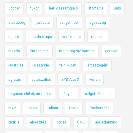
Jogger
tükör
heti összefoglaló
stoptábla
Bubi
elsőbbség
jövőautó
rangefinder
egészség
ugrató
mazda 6 mps
kerékcsere
rumpold
mazda
burgenland
menetrögzítő kamera
octavia
lakatolás
kiss&ride
felnikupak
járdaszegély
ugratás
autószállító
BYD Atto 3
Ferrari
forgalom elől elzárt terület
fényhíd
szigetelőszalag
mx-5
Logan
Taliant
Thalia
Törökország
biciklis
elvesztés
pótlás
ÚME
aquaplanning