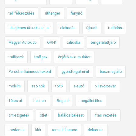
téli felkészülés
úthenger
fűnyíró
ideiglenes útburkolati jel
elakadás
újbuda
torlódás
Magyar Autóklub
ORFK
talicska
tengeralattjáró
traffipack
traffipax
önjáró akkumulátor
Porsche Guinness rekord
gyorsforgalmi út
buszmegálló
mobiliti
szolnok
töltő
e-autó
pilisvörösvár
10-es út
Liebherr
Regent
megállni tilos
brit-szigetek
ötlet
halálos baleset
ittas vezetés
medence
klór
renault fluence
debrecen