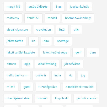
l
margit híd
autós üldözés
8-as
jegybankelnök
ó
matolcsy
ford f150
modell
hódmezővásárhely
visual signature
c evolution
futár
ctis
jobbra tartás
kia
niro
sportage
lakott terület kezdete
lakott terület vége
genf
daru
citroen
agip
oldaltávolság
józsefváros
traffix dashcam
csákvár
India
őz
jog
m1m7
gumi
tűzoltógarázs
e-mobilitási tranzíció
utastájékoztatás
húsvét
kispolszki
pötördi szerviz