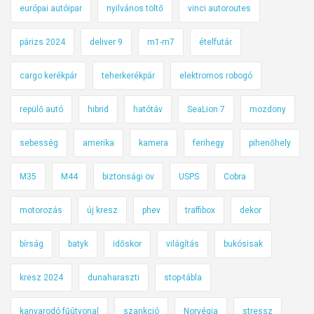
európai autóipar
nyilvános töltő
vinci autoroutes
párizs 2024
deliver 9
m1-m7
ételfutár
cargo kerékpár
teherkerékpár
elektromos robogó
repülő autó
hibrid
hatótáv
SeaLion 7
mozdony
sebesség
amerika
kamera
ferihegy
pihenőhely
M35
M44
biztonsági öv
USPS
Cobra
motorozás
új kresz
phev
traffibox
dekor
bírság
batyk
időskor
világítás
bukósisak
kresz 2024
dunaharaszti
stop-tábla
kanyarodó fűútvonal
szankció
Norvégia
stressz