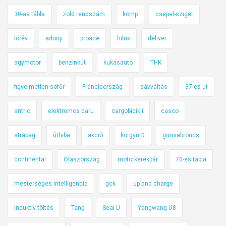
30-as tábla
zöld rendszám
komp
csepel-sziget
lórév
adony
proace
hilux
deliver
agymotor
benzinkút
kukásautó
THK
figyelmetlen sofőr
Franciaország
sávváltás
37-es út
antric
elektromos daru
cargobicikli
casco
strabag
úthiba
akció
körgyűrű
gumiabroncs
continental
Olaszország
motorkerékpár
70-es tábla
mesterséges intelligencia
gck
up and charge
induktív töltés
Tang
Seal U
Yangwang U8