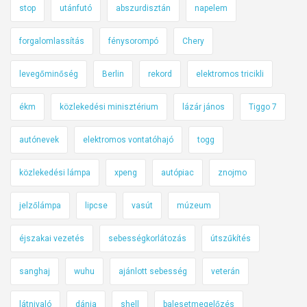
stop
utánfutó
abszurdisztán
napelem
forgalomlassítás
fénysorompó
Chery
levegőminőség
Berlin
rekord
elektromos tricikli
ékm
közlekedési minisztérium
lázár jános
Tiggo 7
autónevek
elektromos vontatóhajó
togg
közlekedési lámpa
xpeng
autópiac
znojmo
jelzőlámpa
lipcse
vasút
múzeum
éjszakai vezetés
sebességkorlátozás
útszűkítés
sanghaj
wuhu
ajánlott sebesség
veterán
látnivaló
dánia
shell
balesetmegelőzés