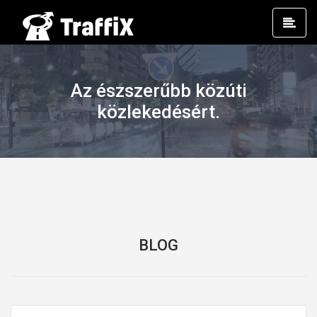
Prim
Men
Az észszerűbb közúti
közlekedésért.
BLOG