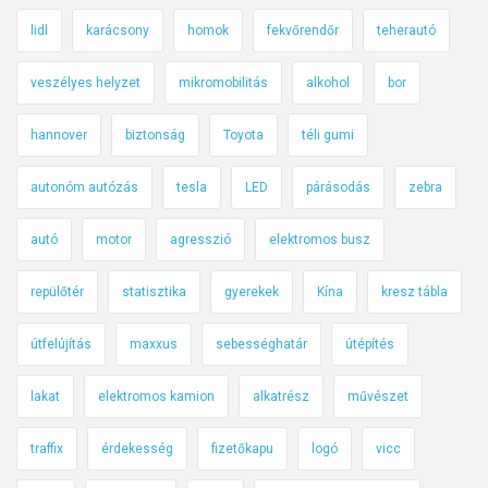
lidl
karácsony
homok
fekvőrendőr
teherautó
veszélyes helyzet
mikromobilitás
alkohol
bor
hannover
biztonság
Toyota
téli gumi
autonóm autózás
tesla
LED
párásodás
zebra
autó
motor
agresszió
elektromos busz
repülőtér
statisztika
gyerekek
Kína
kresz tábla
útfelújítás
maxxus
sebességhatár
útépítés
lakat
elektromos kamion
alkatrész
művészet
traffix
érdekesség
fizetőkapu
logó
vicc