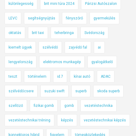
különlegesség
brit mini túra 2024
Párizsi Autószalon
LEVC
segítségnyújtás
fényszóró
gyermekülés
oktatás
brit taxi
teherbringa
Svédország
kiemelt ügyek
szélvédő
zajvédő fal
ai
lengyelország
elektromos munkagép
gyalogátkelő
teszt
történelem
id.7
kínai autó
ADAC
szélvédőcsere
suzuki swift
superb
skoda superb
szellőző
fizikai gomb
gomb
vezetéstechnika
vezetéstechnikai tréning
képzés
vezetéstechnikai képzés
konnektoros hibrid
figyelem
tömegközlekedés