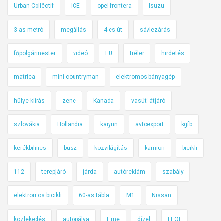
Urban Collëctif
ICE
opel frontera
Isuzu
t
h
i
e
3-as metró
megállás
4-es út
sávlezárás
k
t
ö
i
főpolgármester
videó
EU
tréler
hirdetés
z
k
l
ö
matrica
mini countryman
elektromos bányagép
e
z
k
hülye kiírás
zene
Kanada
vasúti átjáró
l
e
e
d
szlovákia
Hollandia
kaiyun
avtoexport
kgfb
k
é
e
kerékbilincs
busz
közvilágítás
kamion
bicikli
s
d
b
é
112
terepjáró
járda
autóreklám
szabály
i
s
z
b
elektromos bicikli
60-as tábla
M1
Nissan
t
i
o
z
közlekedés
autópálya
Lime
dízel
FEOL