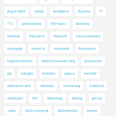
plug-in hibrid
robogó
kerékpáros
Ausztria
TT
TTS
példamutatás
BYD Seal U
barcelona
leállósáv
kresz2024
oldalszél
horrorszerelvény
munkagép
zenélő út
motorosok
Rosenbauer
forgalomirányítás
kötelező haladási irány
asszisztens
jég
hidrogén
Komatsu
papucs
mezítláb
elektromos autó
rakomány
üzemanyag
mobilozás
rendőrautó
SUV
láthatóság
Asfinag
genova
Japán
látási viszonyok
alkoholtilalom
baleset