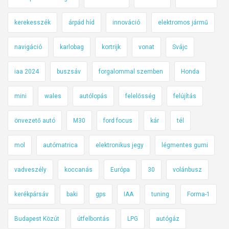
kerekesszék
árpád híd
innováció
elektromos jármű
navigáció
karlobag
kortrijk
vonat
Svájc
iaa 2024
buszsáv
forgalommal szemben
Honda
mini
wales
autólopás
felelősség
felújítás
önvezető autó
M30
ford focus
kár
tél
mol
autómatrica
elektronikus jegy
légmentes gumi
vadveszély
koccanás
Európa
30
volánbusz
kerékpársáv
baki
gps
IAA
tuning
Forma-1
Budapest Közút
útfelbontás
LPG
autógáz