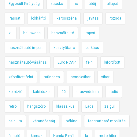
Egyesült Királyság
zacskó
hó
útdíj
állapot
Passat
lökhárító
karosszéria
javítás
rozsda
zil
halloween
használtautó
import
használtautó-import
kesztyűtartó
barkács
használtautó-vásárlás
Euro NCAP
felni
kifordított
kifordított felni
münchen
homokvihar
vihar
korrózió
kábítószer
20
utasvédelem
rádió
retró
hangszóró
klasszikus
Lada
zsiguli
belgium
várandósság
hólánc
fenntartható mobilitás
új autó
kamaz
Honda E:ny1
la
motorhiba