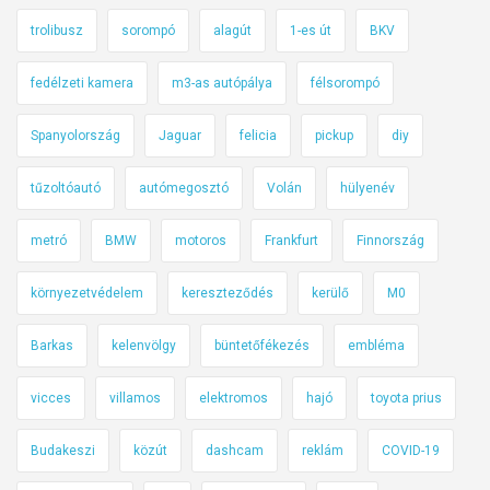
g
d
trolibusz
sorompó
alagút
1-es út
BKV
i
ó
ö
s
fedélzeti kamera
m3-as autópálya
félsorompó
v
h
-
Spanyolország
Jaguar
felicia
pickup
diy
e
h
v
a
tűzoltóautó
autómegosztó
Volán
hülyenév
e
s
d
z
metró
BMW
motoros
Frankfurt
Finnország
e
n
r
á
környezetvédelem
kereszteződés
kerülő
M0
e
l
k
a
Barkas
kelenvölgy
büntetőfékezés
embléma
i
t
g
vicces
villamos
elektromos
hajó
toyota prius
á
–
i
Budakeszi
közút
dashcam
reklám
COVID-19
h
g
e
–