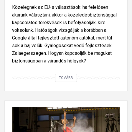
Közelegnek az EU-s választások: ha felelősen
akarunk választani, akkor a közeledésbiztonsággal
kapcsolatos törekvések is befolyásolják, kire
voksolunk. Hatóságok vizsgálják a korábban a
Google által fejlesztett autonóm autókat, mert túl
sok a baj velük. Gyalogosokat védő fejlesztések
Zalaegerszegen. Hogyan kapcsolják be magukat
biztonságosan a várandós hölgyek?
A
TOVÁBB
z
E
U
k
ö
z
l