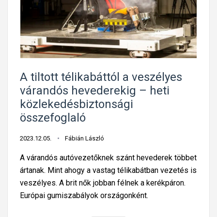
e
k
e
d
é
s
A tiltott télikabáttól a veszélyes
b
várandós hevederekig – heti
i
közlekedésbiztonsági
z
összefoglaló
t
o
2023.12.05.
Fábián László
n
A várandós autóvezetőknek szánt hevederek többet
s
ártanak. Mint ahogy a vastag télikabátban vezetés is
á
veszélyes. A brit nők jobban félnek a kerékpáron.
g
Európai gumiszabályok országonként.
i
h