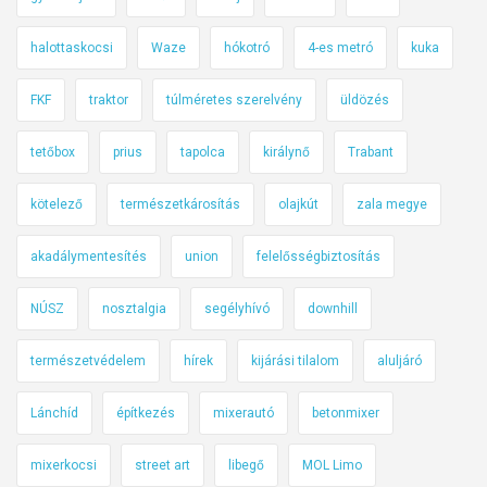
t
r
ó
a
halottaskocsi
Waze
hókotró
4-es metró
kuka
l
n
a
d
FKF
traktor
túlméretes szerelvény
üldözés
v
ó
e
s
tetőbox
prius
tapolca
királynő
Trabant
s
n
z
kötelező
természetkárosítás
olajkút
zala megye
ő
é
k
akadálymentesítés
union
felelősségbiztosítás
l
b
y
i
NÚSZ
nosztalgia
segélyhívó
downhill
e
z
s
t
természetvédelem
hírek
kijárási tilalom
aluljáró
v
o
á
n
Lánchíd
építkezés
mixerautó
betonmixer
r
s
a
á
mixerkocsi
street art
libegő
MOL Limo
n