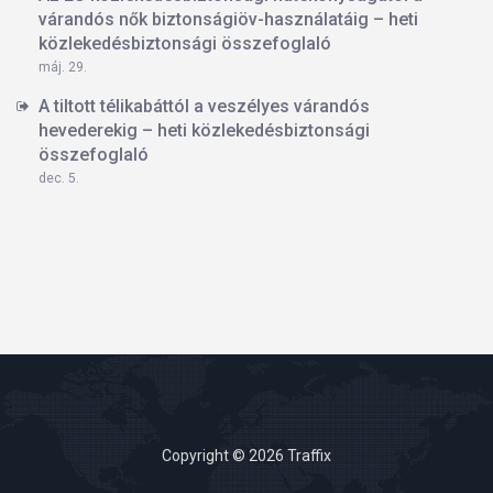
várandós nők biztonságiöv-használatáig – heti
közlekedésbiztonsági összefoglaló
máj. 29.
A tiltott télikabáttól a veszélyes várandós
hevederekig – heti közlekedésbiztonsági
összefoglaló
dec. 5.
Copyright © 2026 Traffix