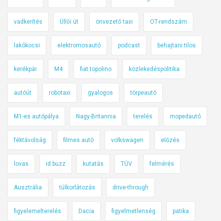
vadkerítés
Üllői út
önvezető taxi
OT-rendszám
lakókocsi
elektromosautó
podcast
behajtani tilos
kerékpár
M4
fiat topolino
közlekedéspolitika
autóút
robotaxi
gyalogos
törpeautó
M1-es autópálya
Nagy-Britannia
terelés
mopedautó
féktávolság
filmes autó
volkswagen
előzés
lovas
id buzz
kutatás
TÜV
felmérés
Ausztrália
túlkorlátozás
drive-through
figyelemelterelés
Dacia
figyelmetlenség
patika