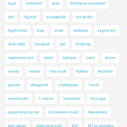
dugó
törésteszt
poén
dohányzás az autóban
alto
légzsák
szalagkorlát
suzuki alto
figyelmetlen
Baja
smart
lakótelep
hagyomány
40-es tábla
facebook
golf
fáradtság
napelemes autó
iskola
lightyear
sainz
alonso
omoda
madrid
elon musk
Babboe
Autobahn
gázolás
elhagyatott
szabálytalan
Tanuló
tanulóvezető
T matrica
tanulóautó
friss jogsi
jogosítványszerzés
közlekedési morál
feketedoboz
bem rakpart
elektromos hajó
BYD
M7-es autópálya