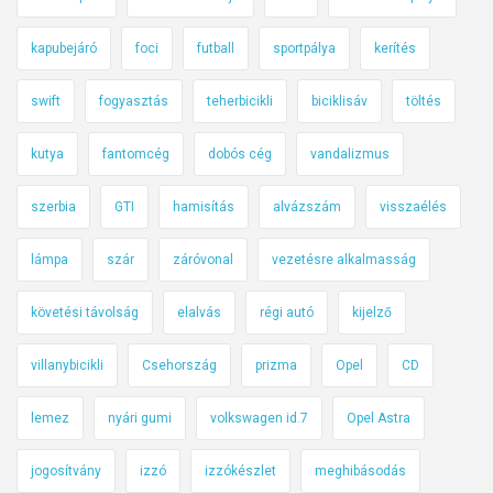
kapubejáró
foci
futball
sportpálya
kerítés
swift
fogyasztás
teherbicikli
biciklisáv
töltés
kutya
fantomcég
dobós cég
vandalizmus
szerbia
GTI
hamisítás
alvázszám
visszaélés
lámpa
szár
záróvonal
vezetésre alkalmasság
követési távolság
elalvás
régi autó
kijelző
villanybicikli
Csehország
prizma
Opel
CD
lemez
nyári gumi
volkswagen id.7
Opel Astra
jogosítvány
izzó
izzókészlet
meghibásodás