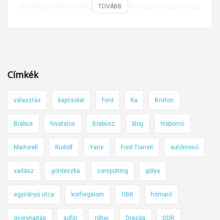
A
TOVÁBB
a
t
t
i
é
l
k
t
o
o
n
Címkék
t
y
t
s
választás
kapcsolat
Ford
Ka
Brixton
t
á
é
g
Brabus
hivatalos
Brabusz
blog
hídpornó
l
á
i
Martorell
Rudolf
Yaris
Ford Transit
autómosó
t
k
ó
a
vadász
gördeszka
carspotting
gólya
l
b
a
egyirányú utca
körforgalom
OBB
hómaró
á
v
t
á
gyorshajtás
sofőr
röhej
Drezda
DDR