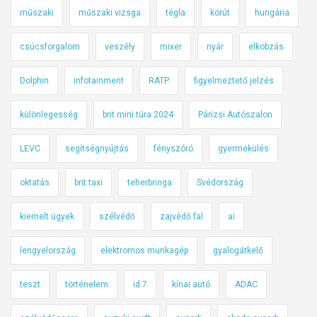
műszaki
műszaki vizsga
tégla
körút
hungária
csúcsforgalom
veszély
mixer
nyár
elkobzás
Dolphin
infotainment
RATP
figyelmeztető jelzés
különlegesség
brit mini túra 2024
Párizsi Autószalon
LEVC
segítségnyújtás
fényszóró
gyermekülés
oktatás
brit taxi
teherbringa
Svédország
kiemelt ügyek
szélvédő
zajvédő fal
ai
lengyelország
elektromos munkagép
gyalogátkelő
teszt
történelem
id.7
kínai autó
ADAC