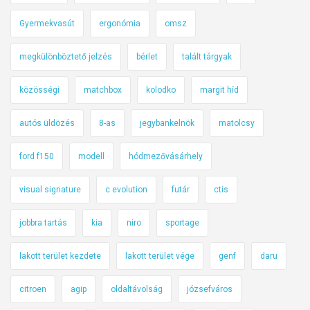
Gyermekvasút
ergonómia
omsz
megkülönböztető jelzés
bérlet
talált tárgyak
közösségi
matchbox
kolodko
margit híd
autós üldözés
8-as
jegybankelnök
matolcsy
ford f150
modell
hódmezővásárhely
visual signature
c evolution
futár
ctis
jobbra tartás
kia
niro
sportage
lakott terület kezdete
lakott terület vége
genf
daru
citroen
agip
oldaltávolság
józsefváros