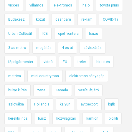
b
vicces
villamos
elektromos
hajó
toyota prius
o
Budakeszi
közút
dashcam
reklám
COVID-19
g
ó
Urban Collëctif
ICE
opel frontera
Isuzu
t
,
3-as metró
megállás
4-es út
sávlezárás
a
v
főpolgármester
videó
EU
tréler
hirdetés
i
l
matrica
mini countryman
elektromos bányagép
l
a
hülye kiírás
zene
Kanada
vasúti átjáró
n
y
szlovákia
Hollandia
kaiyun
avtoexport
kgfb
t
kerékbilincs
busz
közvilágítás
kamion
bicikli
k
e