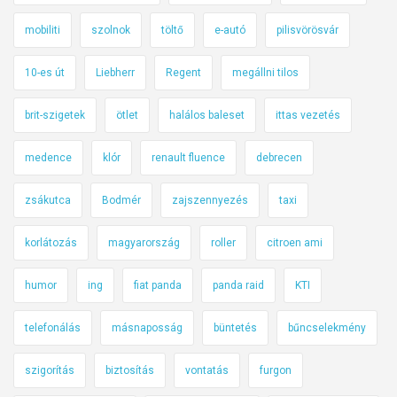
mobiliti
szolnok
töltő
e-autó
pilisvörösvár
10-es út
Liebherr
Regent
megállni tilos
brit-szigetek
ötlet
halálos baleset
ittas vezetés
medence
klór
renault fluence
debrecen
zsákutca
Bodmér
zajszennyezés
taxi
korlátozás
magyarország
roller
citroen ami
humor
ing
fiat panda
panda raid
KTI
telefonálás
másnaposság
büntetés
bűncselekmény
szigorítás
biztosítás
vontatás
furgon