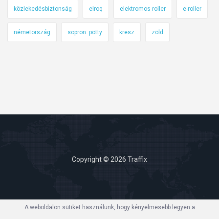
közlekedésbiztonság
elroq
elektromos roller
e-roller
németország
sopron. pötty
kresz
zöld
Copyright © 2026 Traffix
A weboldalon sütiket használunk, hogy kényelmesebb legyen a