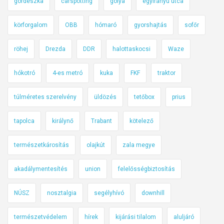
i
gördeszka
carspotting
gólya
egyirányú utca
h
körforgalom
OBB
hómaró
gyorshajtás
sofőr
e
t
röhej
Drezda
DDR
halottaskocsi
Waze
i
f
hókotró
4-es metró
kuka
FKF
traktor
e
l
túlméretes szerelvény
üldözés
tetőbox
prius
a
z
tapolca
királynő
Trabant
kötelező
e
m
természetkárosítás
olajkút
zala megye
e
akadálymentesítés
union
felelősségbiztosítás
l
e
NÚSZ
nosztalgia
segélyhívó
downhill
t
r
természetvédelem
hírek
kijárási tilalom
aluljáró
e