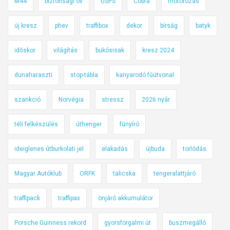
M44
biztonsági öv
USPS
Cobra
motorozás
új kresz
phev
traffibox
dekor
bírság
batyk
időskor
világítás
bukósisak
kresz 2024
dunaharaszti
stop-tábla
kanyarodó fűútvonal
szankció
Norvégia
stressz
2026 nyár
téli felkészülés
úthenger
fűnyíró
ideiglenes útburkolati jel
elakadás
újbuda
torlódás
Magyar Autóklub
ORFK
talicska
tengeralattjáró
traffipack
traffipax
önjáró akkumulátor
Porsche Guinness rekord
gyorsforgalmi út
buszmegálló