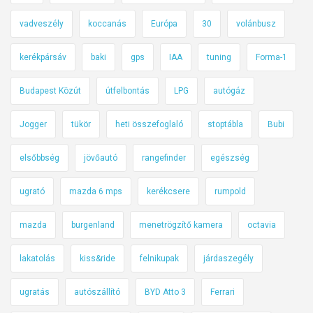
vadveszély
koccanás
Európa
30
volánbusz
kerékpársáv
baki
gps
IAA
tuning
Forma-1
Budapest Közút
útfelbontás
LPG
autógáz
Jogger
tükör
heti összefoglaló
stoptábla
Bubi
elsőbbség
jövőautó
rangefinder
egészség
ugrató
mazda 6 mps
kerékcsere
rumpold
mazda
burgenland
menetrögzítő kamera
octavia
lakatolás
kiss&ride
felnikupak
járdaszegély
ugratás
autószállító
BYD Atto 3
Ferrari