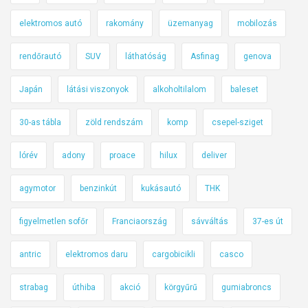
elektromos autó
rakomány
üzemanyag
mobilozás
rendőrautó
SUV
láthatóság
Asfinag
genova
Japán
látási viszonyok
alkoholtilalom
baleset
30-as tábla
zöld rendszám
komp
csepel-sziget
lórév
adony
proace
hilux
deliver
agymotor
benzinkút
kukásautó
THK
figyelmetlen sofőr
Franciaország
sávváltás
37-es út
antric
elektromos daru
cargobicikli
casco
strabag
úthiba
akció
körgyűrű
gumiabroncs