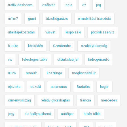
traffix dashcam
csákvár
India
őz
jog
m1m7
gumi
tűzoltógarázs
e-mobilitási tranzíció
utastájékoztatás
húsvét
kispolszki
pötördi szerviz
bicske
köpködés
Szentendre
szabálytalanság
vw
felesleges tábla
útburkolati jel
hidrogénautó
8126
renault
közbringa
megbocsátó út
éjszaka
suzuki
autóroncs
Budaörs
bogár
örményország
relatív gyorshajtás
francia
mercedes
jegy
autópálya-pihenő
autóipar
hibás tábla