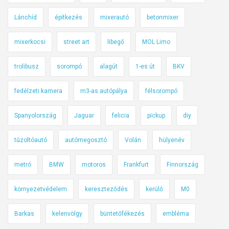
a
Lánchíd
építkezés
mixerautó
betonmixer
z
e
mixerkocsi
street art
libegő
MOL Limo
l
e
trolibusz
sorompó
alagút
1-es út
BKV
k
t
fedélzeti kamera
m3-as autópálya
félsorompó
r
Spanyolország
Jaguar
felicia
pickup
diy
o
m
tűzoltóautó
autómegosztó
Volán
hülyenév
o
s
metró
BMW
motoros
Frankfurt
Finnország
B
M
környezetvédelem
kereszteződés
kerülő
M0
W
r
Barkas
kelenvölgy
büntetőfékezés
embléma
o