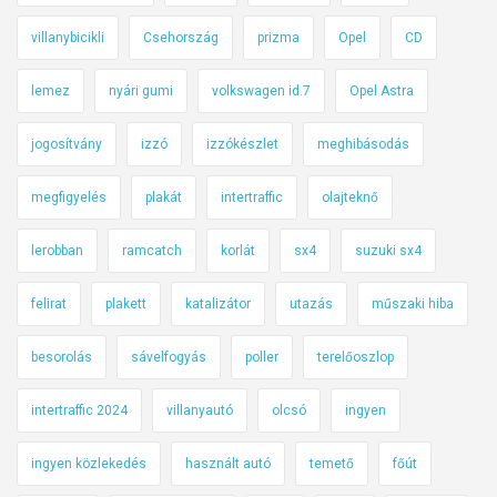
villanybicikli
Csehország
prizma
Opel
CD
lemez
nyári gumi
volkswagen id.7
Opel Astra
jogosítvány
izzó
izzókészlet
meghibásodás
megfigyelés
plakát
intertraffic
olajteknő
lerobban
ramcatch
korlát
sx4
suzuki sx4
felirat
plakett
katalizátor
utazás
műszaki hiba
besorolás
sávelfogyás
poller
terelőoszlop
intertraffic 2024
villanyautó
olcsó
ingyen
ingyen közlekedés
használt autó
temető
főút