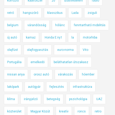
korrózió
kábítószer
20
utasvédelem
rádió
retró
hangszóró
klasszikus
Lada
zsiguli
belgium
várandósság
hólánc
fenntartható mobilitás
új autó
kamaz
Honda E:ny1
la
motorhiba
olajfüst
olajfogyasztás
euro-norma
Vito
Portugália
emelkedő
beláthatatlan útszakasz
nissan ariya
orosz autó
várakozás
hóember
lakópark
autógyár
fejlesztés
infrastruktúra
klíma
irányjelző
betegség
pszichológia
UAZ
közterület
Magyar Közút
kreatív
roncs
retro