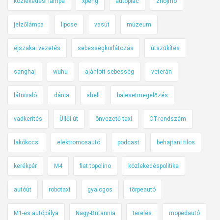
közlekedési lámpa
xpeng
autópiac
znojmo
jelzőlámpa
lipcse
vasút
múzeum
éjszakai vezetés
sebességkorlátozás
útszűkítés
sanghaj
wuhu
ajánlott sebesség
veterán
látnivaló
dánia
shell
balesetmegelőzés
vadkerítés
Üllői út
önvezető taxi
OT-rendszám
lakókocsi
elektromosautó
podcast
behajtani tilos
kerékpár
M4
fiat topolino
közlekedéspolitika
autóút
robotaxi
gyalogos
törpeautó
M1-es autópálya
Nagy-Britannia
terelés
mopedautó