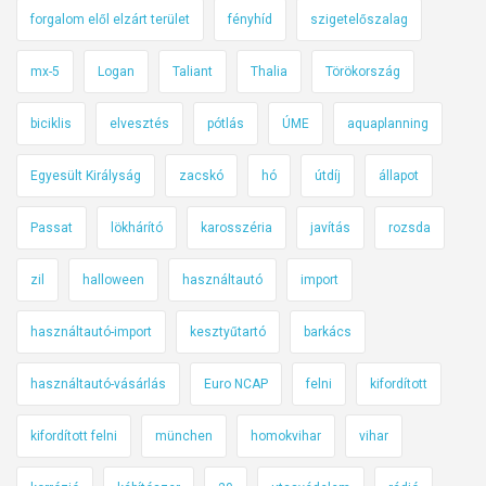
forgalom elől elzárt terület
fényhíd
szigetelőszalag
mx-5
Logan
Taliant
Thalia
Törökország
biciklis
elvesztés
pótlás
ÚME
aquaplanning
Egyesült Királyság
zacskó
hó
útdíj
állapot
Passat
lökhárító
karosszéria
javítás
rozsda
zil
halloween
használtautó
import
használtautó-import
kesztyűtartó
barkács
használtautó-vásárlás
Euro NCAP
felni
kifordított
kifordított felni
münchen
homokvihar
vihar