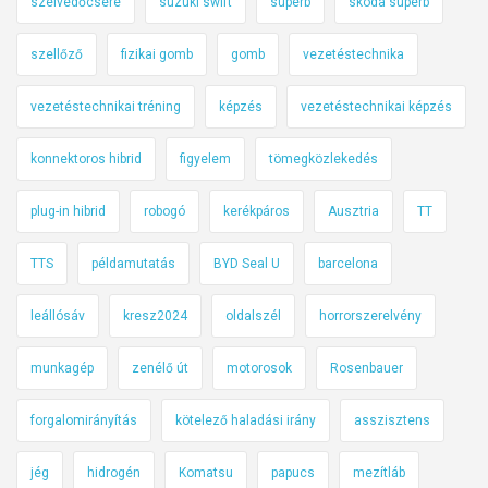
szélvédőcsere
suzuki swift
superb
skoda superb
szellőző
fizikai gomb
gomb
vezetéstechnika
vezetéstechnikai tréning
képzés
vezetéstechnikai képzés
konnektoros hibrid
figyelem
tömegközlekedés
plug-in hibrid
robogó
kerékpáros
Ausztria
TT
TTS
példamutatás
BYD Seal U
barcelona
leállósáv
kresz2024
oldalszél
horrorszerelvény
munkagép
zenélő út
motorosok
Rosenbauer
forgalomirányítás
kötelező haladási irány
asszisztens
jég
hidrogén
Komatsu
papucs
mezítláb