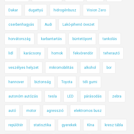
Dakar
dugattyú
hidrogénbusz
Vision Zero
cserbenhagyás
Audi
Lakó-pihenő övezet
horvátország
karbantartás
büntetőpont
tankolás
lidl
karácsony
homok
fekvőrendőr
teherautó
veszélyes helyzet
mikromobilitás
alkohol
bor
hannover
biztonság
Toyota
téli gumi
autonóm autózás
tesla
LED
párásodás
zebra
autó
motor
agresszió
elektromos busz
repülőtér
statisztika
gyerekek
Kína
kresz tábla