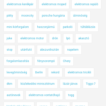
elektromos kerékpár
elektromos moped
elektromos repülő
pötty
mooncity
porsche hungária
útminőség
mini körforgalom
haszonjármű
parkoló
túltáblázás
juke
elektromos motor
drón
lpö
akasztó
stop
utánfutó
abszurdisztán
napelem
forgalomlassítás
fénysorompó
Chery
levegőminőség
Berlin
rekord
elektromos tricikli
ékm
közlekedési minisztérium
lázár jános
Tiggo 7
autónevek
elektromos vontatóhajó
togg