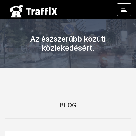
Prim
Men
Az észszerűbb közúti
közlekedésért.
BLOG