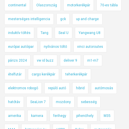
continental
Olaszország
motorkerékpár
70-es tábla
mesterséges intelligencia
gck
up and charge
induktív töltés
Tang
Seal U
Yangwang U8
európai autóipar
nyilvános töltő
vinci autoroutes
párizs 2024
vw id buzz
deliver 9
m1-m7
ételfutár
cargo kerékpár
teherkerékpár
elektromos robogó
repülő autó
hibrid
autómosás
hatótáv
SeaLion 7
mozdony
sebesség
amerika
kamera
ferihegy
pihenőhely
M35