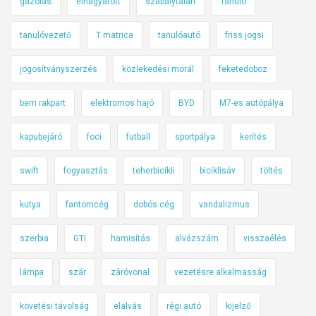
gázolás
elhagyatott
szabálytalan
Tanuló
tanulóvezető
T matrica
tanulóautó
friss jogsi
jogosítványszerzés
közlekedési morál
feketedoboz
bem rakpart
elektromos hajó
BYD
M7-es autópálya
kapubejáró
foci
futball
sportpálya
kerítés
swift
fogyasztás
teherbicikli
biciklisáv
töltés
kutya
fantomcég
dobós cég
vandalizmus
szerbia
GTI
hamisítás
alvázszám
visszaélés
lámpa
szár
záróvonal
vezetésre alkalmasság
követési távolság
elalvás
régi autó
kijelző