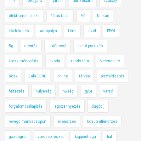
112
terepjáró
járda
autóreklám
szabály
l
l
elektromos bicikli
60-as tábla
M1
Nissan
l
e
közlekedés
autópálya
Lime
dízel
FEOL
v
i
5g
mentők
autómosó
fizető parkolás
n
n
kresz-módosítás
skoda
rendszám
Velencei-tó
i
hoax
ZalaZONE
online
térkép
aszfaltfestés
h
o
felfestés
hülyeség
hőség
győr
varsó
z
z
forgalomcsillapítás
légszennyezés
dugódíj
á
!
levegő munkacsoport
ellenőrzés
közúti ellenőrzés
gazdagrét
városépítészet
koppenhága
fiat