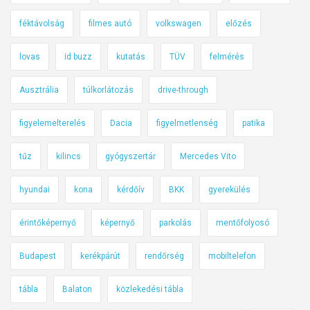
féktávolság
filmes autó
volkswagen
előzés
lovas
id buzz
kutatás
TÜV
felmérés
Ausztrália
túlkorlátozás
drive-through
figyelemelterelés
Dacia
figyelmetlenség
patika
tűz
kilincs
gyógyszertár
Mercedes Vito
hyundai
kona
kérdőív
BKK
gyerekülés
érintőképernyő
képernyő
parkolás
mentőfolyosó
Budapest
kerékpárút
rendőrség
mobiltelefon
tábla
Balaton
közlekedési tábla