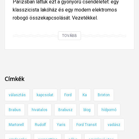
Párizsban láttuk ezt a gyönyörű csendéletet: egy
klasszicista lakóház és egy modern elektromos
robogó összekapcsolását. Vezetékkel.
A
TOVÁBB
z
e
m
b
e
Címkék
r
m
választás
kapcsolat
Ford
Ka
Brixton
é
g
Brabus
hivatalos
Brabusz
blog
hídpornó
s
e
Martorell
Rudolf
Yaris
Ford Transit
vadász
v