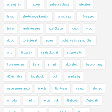
útfelújítás
maxxus
sebességhatár
útépítés
lakat
elektromos kamion
alkatrész
művészet
traffix
érdekesség
fizetőkapu
logó
vicc
dugó
törésteszt
poén
dohányzás az autóban
alto
légzsák
szalagkorlát
suzuki alto
figyelmetlen
Baja
smart
lakótelep
hagyomány
40-es tábla
facebook
golf
fáradtság
napelemes autó
iskola
lightyear
sainz
alonso
omoda
madrid
elon musk
Babboe
Autobahn