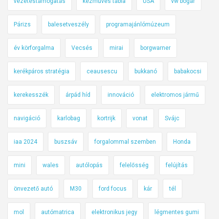
vezetéstámogatás
kézműves tábla
USA
vw bogár
Párizs
balesetveszély
programajánlómúzeum
év körforgalma
Vecsés
mirai
borgwarner
kerékpáros stratégia
ceausescu
bukkanó
babakocsi
kerekesszék
árpád híd
innováció
elektromos jármű
navigáció
karlobag
kortrijk
vonat
Svájc
iaa 2024
buszsáv
forgalommal szemben
Honda
mini
wales
autólopás
felelősség
felújítás
önvezető autó
M30
ford focus
kár
tél
mol
autómatrica
elektronikus jegy
légmentes gumi