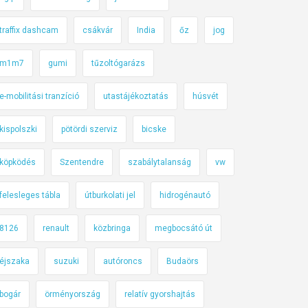
traffix dashcam
csákvár
India
őz
jog
m1m7
gumi
tűzoltógarázs
e-mobilitási tranzíció
utastájékoztatás
húsvét
kispolszki
pötördi szerviz
bicske
köpködés
Szentendre
szabálytalanság
vw
felesleges tábla
útburkolati jel
hidrogénautó
8126
renault
közbringa
megbocsátó út
éjszaka
suzuki
autóroncs
Budaörs
bogár
örményország
relatív gyorshajtás