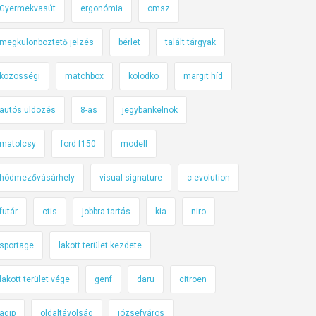
Gyermekvasút
ergonómia
omsz
megkülönböztető jelzés
bérlet
talált tárgyak
közösségi
matchbox
kolodko
margit híd
autós üldözés
8-as
jegybankelnök
matolcsy
ford f150
modell
hódmezővásárhely
visual signature
c evolution
futár
ctis
jobbra tartás
kia
niro
sportage
lakott terület kezdete
lakott terület vége
genf
daru
citroen
agip
oldaltávolság
józsefváros