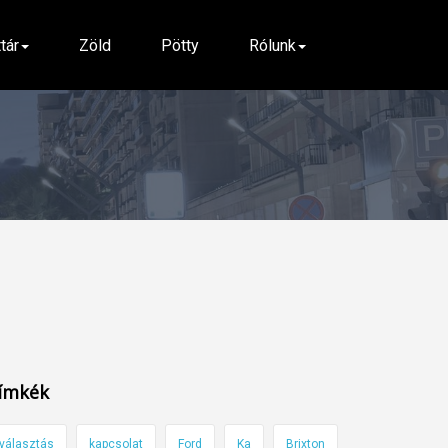
ttár
Zöld
Pötty
Rólunk
ímkék
választás
kapcsolat
Ford
Ka
Brixton