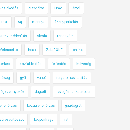
közlekedés
autópálya
Lime
dízel
FEOL
5g
mentők
fizető parkolás
kresz-módosítás
skoda
rendszám
Velencei-tó
hoax
ZalaZONE
online
térkép
aszfaltfestés
felfestés
hülyeség
hőség
győr
varsó
forgalomcsillapítás
légszennyezés
dugódíj
levegő munkacsoport
ellenőrzés
közúti ellenőrzés
gazdagrét
városépítészet
koppenhága
fiat