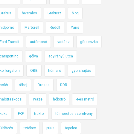
Brabus
hivatalos
Brabusz
blog
hídpornó
Martorell
Rudolf
Yaris
Ford Transit
autómosó
vadász
gördeszka
carspotting
gólya
egyirányú utca
körforgalom
OBB
hómaró
gyorshajtás
sofőr
röhej
Drezda
DDR
halottaskocsi
Waze
hókotró
4-es metró
kuka
FKF
traktor
túlméretes szerelvény
üldözés
tetőbox
prius
tapolca