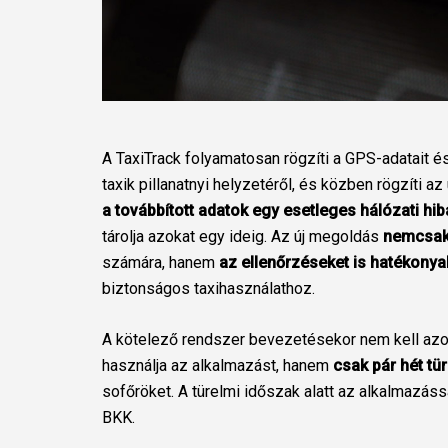
A TaxiTrack folyamatosan rögzíti a GPS-adatait és
taxik pillanatnyi helyzetéről, és közben rögzíti a
a továbbított adatok egy esetleges hálózati hi
tárolja azokat egy ideig. Az új megoldás
nemcsak 
számára, hanem
az ellenőrzéseket is hatékonya
biztonságos taxihasználathoz.
A kötelező rendszer bevezetésekor nem kell azon
használja az alkalmazást, hanem
csak pár hét tür
sofőröket. A türelmi időszak alatt az alkalmazáss
BKK.