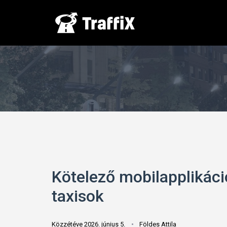
Kötelező mobilapplikáci
taxisok
Közzétéve 2026. június 5.
Földes Attila