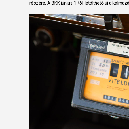
részére. A BKK június 1-től letölthető új alkalmaz