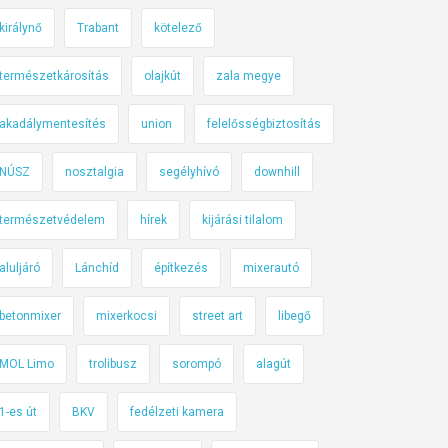
királynő
Trabant
kötelező
természetkárosítás
olajkút
zala megye
akadálymentesítés
union
felelősségbiztosítás
NÚSZ
nosztalgia
segélyhívó
downhill
természetvédelem
hírek
kijárási tilalom
aluljáró
Lánchíd
építkezés
mixerautó
betonmixer
mixerkocsi
street art
libegő
MOL Limo
trolibusz
sorompó
alagút
1-es út
BKV
fedélzeti kamera