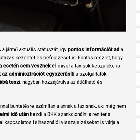
 a jármű aktuális státuszát, így
pontos információt ad
a
z utazás kezdetét és befejezését is. Fontos részlet, hogy
ba esetén sem vesznek el
, mivel a taxisok készüléke is
az adminisztrációt egyszerűsíti
a szolgáltatók
bbá teszi
, nagyban hozzájárulva az átlátható és
nal büntetésre számítania annak a taxisnak, aki még nem
elmi idő után
kezdi a BKK szankcionálni a renitens
al kapcsolatos felhasználói visszajelzéseket is várja a