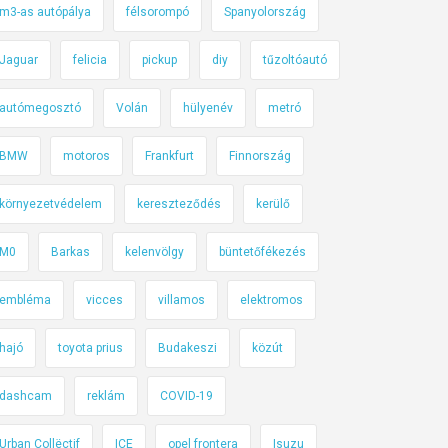
m3-as autópálya
félsorompó
Spanyolország
Jaguar
felicia
pickup
diy
tűzoltóautó
autómegosztó
Volán
hülyenév
metró
BMW
motoros
Frankfurt
Finnország
környezetvédelem
kereszteződés
kerülő
M0
Barkas
kelenvölgy
büntetőfékezés
embléma
vicces
villamos
elektromos
hajó
toyota prius
Budakeszi
közút
dashcam
reklám
COVID-19
Urban Collëctif
ICE
opel frontera
Isuzu