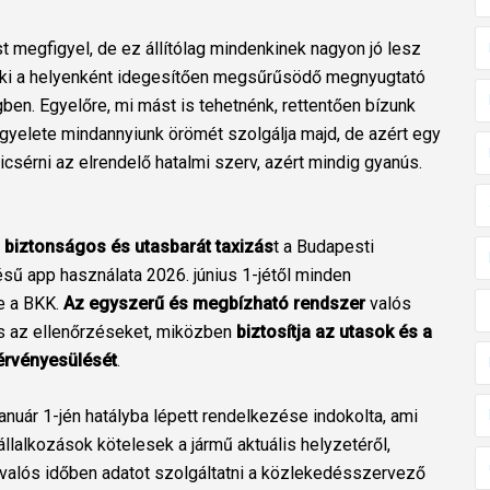
 megfigyel, de ez állítólag mindenkinek nagyon jó lesz
ki a helyenként idegesítően megsűrűsödő megnyugtató
ben. Egyelőre, mi mást is tehetnénk, rettentően bízunk
gyelete mindannyiunk örömét szolgálja majd, de azért egy
dicsérni az elrendelő hatalmi szerv, azért mindig gyanús.
biztonságos és utasbarát taxizás
t a Budapesti
sű app használata 2026. június 1-jétől minden
te a BKK.
Az egyszerű és megbízható rendszer
valós
és az ellenőrzéseket, miközben
biztosítja az utasok és a
érvényesülését
.
anuár 1-jén hatályba lépett rendelkezése indokolta, ami
állalkozások kötelesek a jármű aktuális helyzetéről,
ól valós időben adatot szolgáltatni a közlekedésszervező