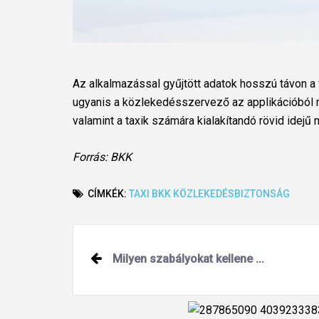
Az alkalmazással gyűjtött adatok hosszú távon a fő
ugyanis a közlekedésszervező az applikációból nye
valamint a taxik számára kialakítandó rövid idejű
Forrás: BKK
CÍMKÉK:
TAXI
BKK
KÖZLEKEDÉSBIZTONSÁG
Post
Milyen szabályokat kellene ...
navigation