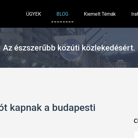
ÜGYEK
BLOG
Kiemelt Témák
Ira
Az észszerűbb közúti közlekedésért.
ót kapnak a budapesti
C