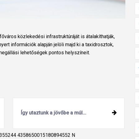
város közlekedési infrastruktúráját is átalakíthatják,
rt információk alapján jelöli majd ki a taxidrosztok,
 megállási lehetőségek pontos helyszíneit.
Így utaztunk a jövőbe a múl...