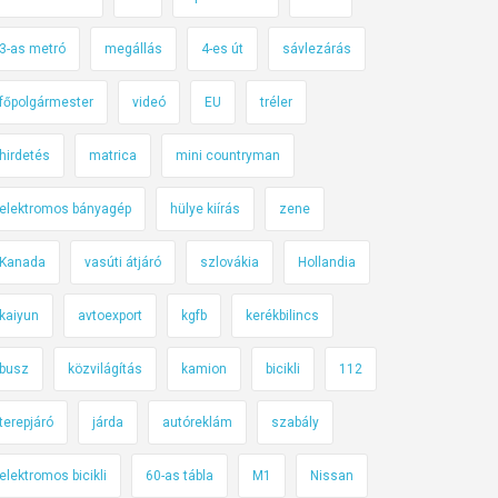
3-as metró
megállás
4-es út
sávlezárás
főpolgármester
videó
EU
tréler
hirdetés
matrica
mini countryman
elektromos bányagép
hülye kiírás
zene
Kanada
vasúti átjáró
szlovákia
Hollandia
kaiyun
avtoexport
kgfb
kerékbilincs
busz
közvilágítás
kamion
bicikli
112
terepjáró
járda
autóreklám
szabály
elektromos bicikli
60-as tábla
M1
Nissan