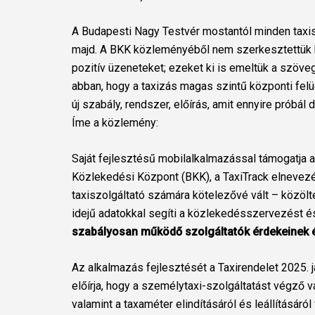
A Budapesti Nagy Testvér mostantól minden taxist
majd. A BKK közleményéből nem szerkesztettük 
pozitív üzeneteket; ezeket ki is emeltük a szöveg
abban, hogy a taxizás magas szintű központi felü
új szabály, rendszer, előírás, amit ennyire próbál 
Íme a közlemény:
Saját fejlesztésű mobilalkalmazással támogatja a
Közlekedési Központ (BKK), a TaxiTrack elnevezé
taxiszolgáltató számára kötelezővé vált – közöl
idejű adatokkal segíti a közlekedésszervezést 
szabályosan működő szolgáltatók érdekeinek 
Az alkalmazás fejlesztését a Taxirendelet 2025. j
előírja, hogy a személytaxi-szolgáltatást végző v
valamint a taxaméter elindításáról és leállításár