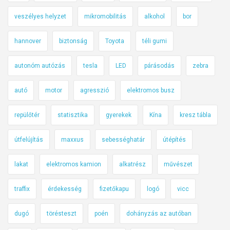
veszélyes helyzet
mikromobilitás
alkohol
bor
hannover
biztonság
Toyota
téli gumi
autonóm autózás
tesla
LED
párásodás
zebra
autó
motor
agresszió
elektromos busz
repülőtér
statisztika
gyerekek
Kína
kresz tábla
útfelújítás
maxxus
sebességhatár
útépítés
lakat
elektromos kamion
alkatrész
művészet
traffix
érdekesség
fizetőkapu
logó
vicc
dugó
törésteszt
poén
dohányzás az autóban