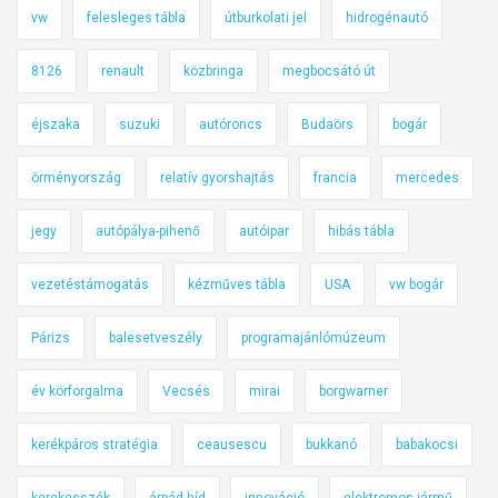
vw
felesleges tábla
útburkolati jel
hidrogénautó
8126
renault
közbringa
megbocsátó út
éjszaka
suzuki
autóroncs
Budaörs
bogár
örményország
relatív gyorshajtás
francia
mercedes
jegy
autópálya-pihenő
autóipar
hibás tábla
vezetéstámogatás
kézműves tábla
USA
vw bogár
Párizs
balesetveszély
programajánlómúzeum
év körforgalma
Vecsés
mirai
borgwarner
kerékpáros stratégia
ceausescu
bukkanó
babakocsi
kerekesszék
árpád híd
innováció
elektromos jármű