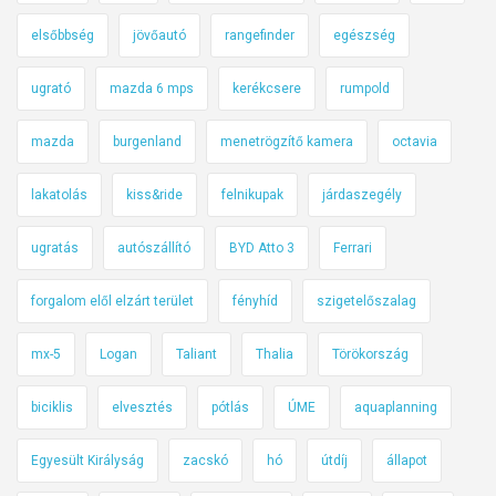
elsőbbség
jövőautó
rangefinder
egészség
ugrató
mazda 6 mps
kerékcsere
rumpold
mazda
burgenland
menetrögzítő kamera
octavia
lakatolás
kiss&ride
felnikupak
járdaszegély
ugratás
autószállító
BYD Atto 3
Ferrari
forgalom elől elzárt terület
fényhíd
szigetelőszalag
mx-5
Logan
Taliant
Thalia
Törökország
biciklis
elvesztés
pótlás
ÚME
aquaplanning
Egyesült Királyság
zacskó
hó
útdíj
állapot