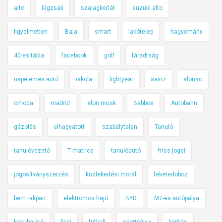
alto
légzsák
szalagkorlát
suzuki alto
figyelmetlen
Baja
smart
lakótelep
hagyomány
40-es tábla
facebook
golf
fáradtság
napelemes autó
iskola
lightyear
sainz
alonso
omoda
madrid
elon musk
Babboe
Autobahn
gázolás
elhagyatott
szabálytalan
Tanuló
tanulóvezető
T matrica
tanulóautó
friss jogsi
jogosítványszerzés
közlekedési morál
feketedoboz
bem rakpart
elektromos hajó
BYD
M7-es autópálya
kapubejáró
foci
futball
sportpálya
kerítés