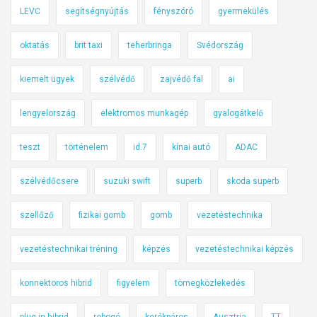
LEVC
segítségnyújtás
fényszóró
gyermekülés
oktatás
brit taxi
teherbringa
Svédország
kiemelt ügyek
szélvédő
zajvédő fal
ai
lengyelország
elektromos munkagép
gyalogátkelő
teszt
történelem
id.7
kínai autó
ADAC
szélvédőcsere
suzuki swift
superb
skoda superb
szellőző
fizikai gomb
gomb
vezetéstechnika
vezetéstechnikai tréning
képzés
vezetéstechnikai képzés
konnektoros hibrid
figyelem
tömegközlekedés
plug-in hibrid
robogó
kerékpáros
Ausztria
TT