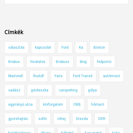
ö
n
y
ö
Címkék
r
ű
választás
kapcsolat
Ford
Ka
Brixton
r
e
Brabus
hivatalos
Brabusz
blog
hídpornó
n
d
Martorell
Rudolf
Yaris
Ford Transit
autómosó
ő
r
vadász
gördeszka
carspotting
gólya
s
egyirányú utca
körforgalom
OBB
hómaró
é
g
gyorshajtás
sofőr
röhej
Drezda
DDR
i
a
halottaskocsi
Waze
hókotró
4-es metró
kuka