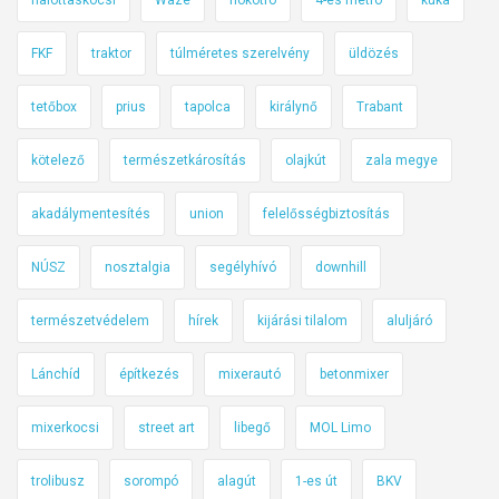
u
t
FKF
traktor
túlméretes szerelvény
üldözés
ó
s
tetőbox
prius
tapolca
királynő
Trabant
ü
l
kötelező
természetkárosítás
olajkút
zala megye
d
akadálymentesítés
union
felelősségbiztosítás
ö
z
NÚSZ
nosztalgia
segélyhívó
downhill
é
s
természetvédelem
hírek
kijárási tilalom
aluljáró
e
k
Lánchíd
építkezés
mixerautó
betonmixer
,
ü
mixerkocsi
street art
libegő
MOL Limo
t
k
trolibusz
sorompó
alagút
1-es út
BKV