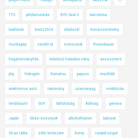
TTS
példamutatás
BYD Seal U
barcelona
leállósáv
kresz2024
oldalszél
horrorszerelvény
munkagép
zenélő út
motorosok
Rosenbauer
forgalomirányítás
kötelező haladási irány
asszisztens
jég
hidrogén
Komatsu
papucs
mezítláb
elektromos autó
rakomány
üzemanyag
mobilozás
rendőrautó
SUV
láthatóság
Asfinag
genova
Japán
látási viszonyok
alkoholtilalom
baleset
30-as tábla
zöld rendszám
komp
csepel-sziget