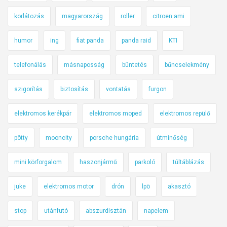
korlátozás
magyarország
roller
citroen ami
humor
ing
fiat panda
panda raid
KTI
telefonálás
másnaposság
büntetés
bűncselekmény
szigorítás
biztosítás
vontatás
furgon
elektromos kerékpár
elektromos moped
elektromos repülő
pötty
mooncity
porsche hungária
útminőség
mini körforgalom
haszonjármű
parkoló
túltáblázás
juke
elektromos motor
drón
lpö
akasztó
stop
utánfutó
abszurdisztán
napelem