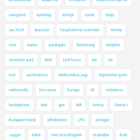
navigáció
karlobag
kortrijk
vonat
Svájc
iaa 2024
buszsáv
forgalommal szemben
Honda
mini
wales
autólopás
felelősség
felújítás
önvezető autó
M30
ford focus
kár
tél
mol
autómatrica
elektronikus jegy
légmentes gumi
vadveszély
koccanás
Európa
30
volánbusz
kerékpársáv
baki
gps
IAA
tuning
Forma-1
Budapest Közút
útfelbontás
LPG
autógáz
Jogger
tükör
heti összefoglaló
stoptábla
Bubi