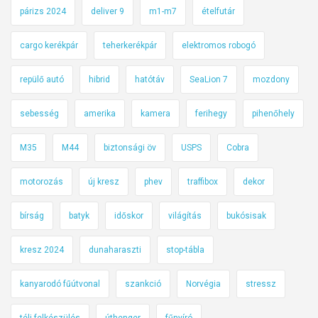
párizs 2024
deliver 9
m1-m7
ételfutár
cargo kerékpár
teherkerékpár
elektromos robogó
repülő autó
hibrid
hatótáv
SeaLion 7
mozdony
sebesség
amerika
kamera
ferihegy
pihenőhely
M35
M44
biztonsági öv
USPS
Cobra
motorozás
új kresz
phev
traffibox
dekor
bírság
batyk
időskor
világítás
bukósisak
kresz 2024
dunaharaszti
stop-tábla
kanyarodó fűútvonal
szankció
Norvégia
stressz
téli felkészülés
úthenger
fűnyíró