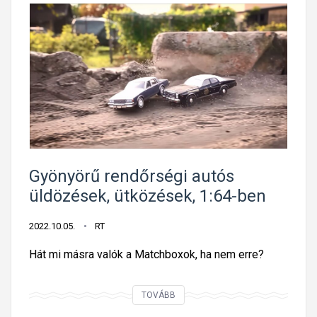
Gyönyörű rendőrségi autós
üldözések, ütközések, 1:64-ben
2022.10.05.
RT
Hát mi másra valók a Matchboxok, ha nem erre?
G
TOVÁBB
y