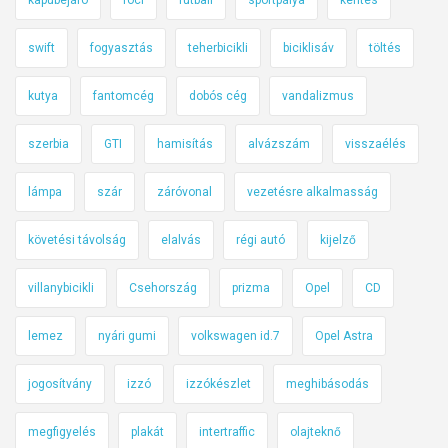
swift
fogyasztás
teherbicikli
biciklisáv
töltés
kutya
fantomcég
dobós cég
vandalizmus
szerbia
GTI
hamisítás
alvázszám
visszaélés
lámpa
szár
záróvonal
vezetésre alkalmasság
követési távolság
elalvás
régi autó
kijelző
villanybicikli
Csehország
prizma
Opel
CD
lemez
nyári gumi
volkswagen id.7
Opel Astra
jogosítvány
izzó
izzókészlet
meghibásodás
megfigyelés
plakát
intertraffic
olajteknő