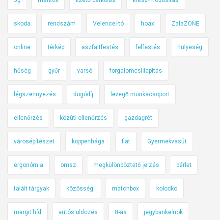
skoda
rendszám
Velencei-tó
hoax
ZalaZONE
online
térkép
aszfaltfestés
felfestés
hülyeség
hőség
győr
varsó
forgalomcsillapítás
légszennyezés
dugódíj
levegő munkacsoport
ellenőrzés
közúti ellenőrzés
gazdagrét
városépítészet
koppenhága
fiat
Gyermekvasút
ergonómia
omsz
megkülönböztető jelzés
bérlet
talált tárgyak
közösségi
matchbox
kolodko
margit híd
autós üldözés
8-as
jegybankelnök