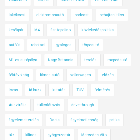
lakókocsi
elektromosautó
podcast
behajtani tilos
kerékpár
M4
fiat topolino
közlekedéspolitika
autóút
robotaxi
gyalogos
törpeautó
M1-es autópálya
Nagy-Britannia
terelés
mopedautó
féktávolság
filmes autó
volkswagen
előzés
lovas
id buzz
kutatás
TÜV
felmérés
Ausztrália
túlkorlátozás
drive-through
figyelemelterelés
Dacia
figyelmetlenség
patika
tűz
kilincs
gyógyszertár
Mercedes Vito