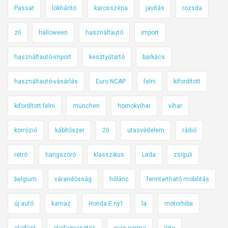
Passat
lökhárító
karosszéria
javítás
rozsda
zil
halloween
használtautó
import
használtautó-import
kesztyűtartó
barkács
használtautó-vásárlás
Euro NCAP
felni
kifordított
kifordított felni
münchen
homokvihar
vihar
korrózió
kábítószer
20
utasvédelem
rádió
retró
hangszóró
klasszikus
Lada
zsiguli
belgium
várandósság
hólánc
fenntartható mobilitás
új autó
kamaz
Honda E:ny1
la
motorhiba
olajfüst
olajfogyasztás
euro-norma
Vito