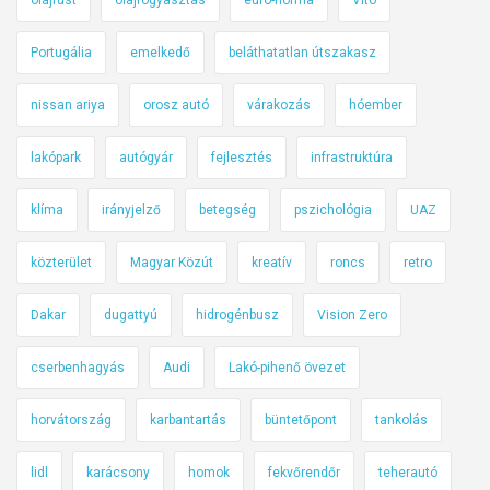
Portugália
emelkedő
beláthatatlan útszakasz
nissan ariya
orosz autó
várakozás
hóember
lakópark
autógyár
fejlesztés
infrastruktúra
klíma
irányjelző
betegség
pszichológia
UAZ
közterület
Magyar Közút
kreatív
roncs
retro
Dakar
dugattyú
hidrogénbusz
Vision Zero
cserbenhagyás
Audi
Lakó-pihenő övezet
horvátország
karbantartás
büntetőpont
tankolás
lidl
karácsony
homok
fekvőrendőr
teherautó