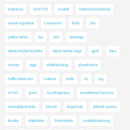
matolcsy
ford f150
modell
hódmezővásárhely
visual signature
c evolution
futár
ctis
jobbra tartás
kia
niro
sportage
lakott terület kezdete
lakott terület vége
genf
daru
citroen
agip
oldaltávolság
józsefváros
traffix dashcam
csákvár
India
őz
jog
m1m7
gumi
tűzoltógarázs
e-mobilitási tranzíció
utastájékoztatás
húsvét
kispolszki
pötördi szerviz
bicske
köpködés
Szentendre
szabálytalanság