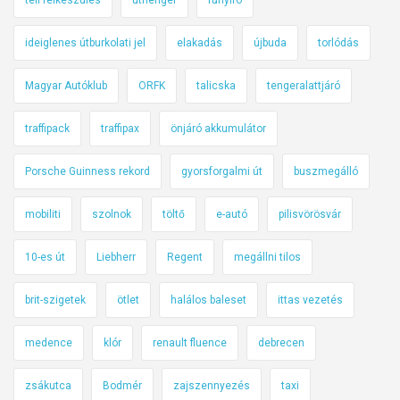
ideiglenes útburkolati jel
elakadás
újbuda
torlódás
Magyar Autóklub
ORFK
talicska
tengeralattjáró
traffipack
traffipax
önjáró akkumulátor
Porsche Guinness rekord
gyorsforgalmi út
buszmegálló
mobiliti
szolnok
töltő
e-autó
pilisvörösvár
10-es út
Liebherr
Regent
megállni tilos
brit-szigetek
ötlet
halálos baleset
ittas vezetés
medence
klór
renault fluence
debrecen
zsákutca
Bodmér
zajszennyezés
taxi