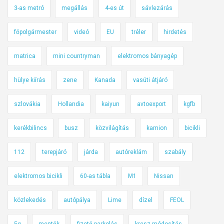
3-as metró
megállás
4-es út
sávlezárás
főpolgármester
videó
EU
tréler
hirdetés
matrica
mini countryman
elektromos bányagép
hülye kiírás
zene
Kanada
vasúti átjáró
szlovákia
Hollandia
kaiyun
avtoexport
kgfb
kerékbilincs
busz
közvilágítás
kamion
bicikli
112
terepjáró
járda
autóreklám
szabály
elektromos bicikli
60-as tábla
M1
Nissan
közlekedés
autópálya
Lime
dízel
FEOL
5g
mentők
fizető parkolás
kresz-módosítás