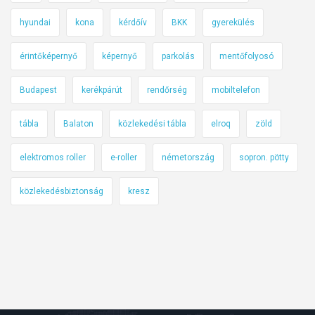
hyundai
kona
kérdőív
BKK
gyerekülés
érintőképernyő
képernyő
parkolás
mentőfolyosó
Budapest
kerékpárút
rendőrség
mobiltelefon
tábla
Balaton
közlekedési tábla
elroq
zöld
elektromos roller
e-roller
németország
sopron. pötty
közlekedésbiztonság
kresz