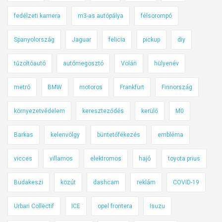
ö
z
fedélzeti kamera
m3-as autópálya
félsorompó
é
Spanyolország
Jaguar
felicia
pickup
diy
s
e
tűzoltóautó
autómegosztó
Volán
hülyenév
k
,
metró
BMW
motoros
Frankfurt
Finnország
1
:
környezetvédelem
kereszteződés
kerülő
M0
6
4
Barkas
kelenvölgy
büntetőfékezés
embléma
-
b
vicces
villamos
elektromos
hajó
toyota prius
e
Budakeszi
közút
dashcam
reklám
COVID-19
n
Urban Collëctif
ICE
opel frontera
Isuzu