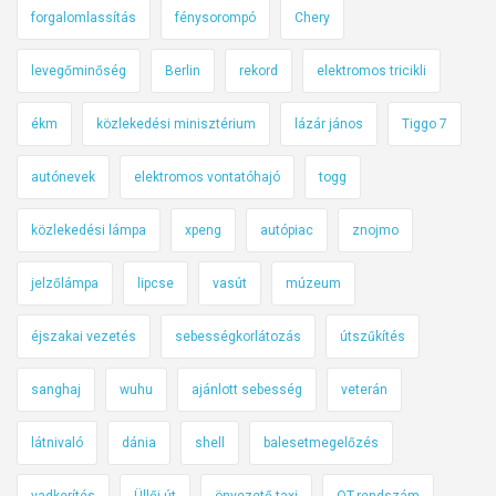
forgalomlassítás
fénysorompó
Chery
levegőminőség
Berlin
rekord
elektromos tricikli
ékm
közlekedési minisztérium
lázár jános
Tiggo 7
autónevek
elektromos vontatóhajó
togg
közlekedési lámpa
xpeng
autópiac
znojmo
jelzőlámpa
lipcse
vasút
múzeum
éjszakai vezetés
sebességkorlátozás
útszűkítés
sanghaj
wuhu
ajánlott sebesség
veterán
látnivaló
dánia
shell
balesetmegelőzés
vadkerítés
Üllői út
önvezető taxi
OT-rendszám