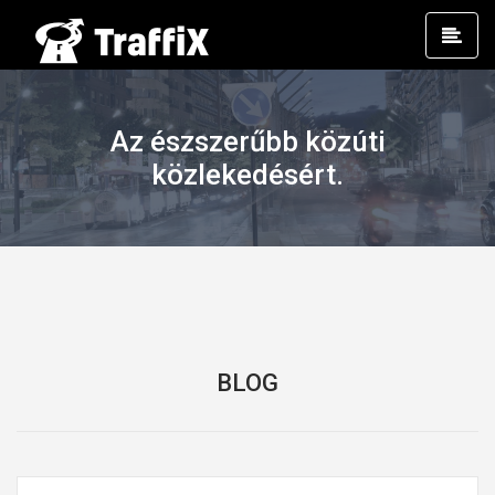
Prim
Men
Az észszerűbb közúti
közlekedésért.
BLOG