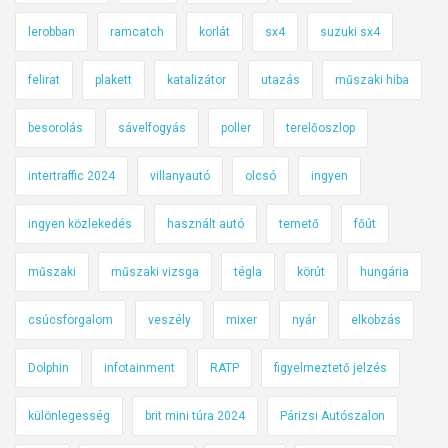
lerobban
ramcatch
korlát
sx4
suzuki sx4
felirat
plakett
katalizátor
utazás
műszaki hiba
besorolás
sávelfogyás
poller
terelőoszlop
intertraffic 2024
villanyautó
olcsó
ingyen
ingyen közlekedés
használt autó
temető
főút
műszaki
műszaki vizsga
tégla
körút
hungária
csúcsforgalom
veszély
mixer
nyár
elkobzás
Dolphin
infotainment
RATP
figyelmeztető jelzés
különlegesség
brit mini túra 2024
Párizsi Autószalon