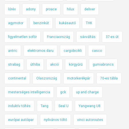
lórév
adony
proace
hilux
deliver
agymotor
benzinkút
kukásautó
THK
figyelmetlen sofőr
Franciaország
sávváltás
37-es út
antric
elektromos daru
cargobicikli
casco
strabag
úthiba
akció
körgyűrű
gumiabroncs
continental
Olaszország
motorkerékpár
70-es tábla
mesterséges intelligencia
gck
up and charge
induktív töltés
Tang
Seal U
Yangwang U8
európai autóipar
nyilvános töltő
vinci autoroutes