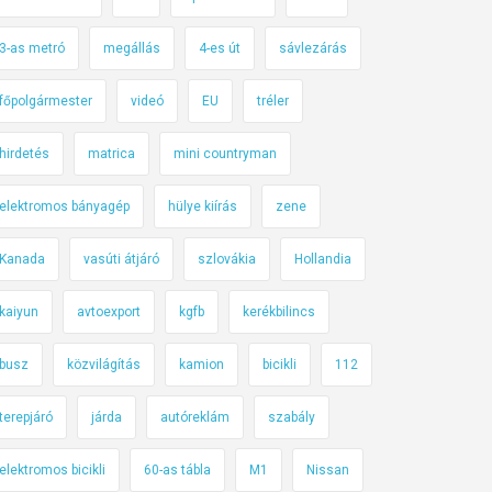
3-as metró
megállás
4-es út
sávlezárás
főpolgármester
videó
EU
tréler
hirdetés
matrica
mini countryman
elektromos bányagép
hülye kiírás
zene
Kanada
vasúti átjáró
szlovákia
Hollandia
kaiyun
avtoexport
kgfb
kerékbilincs
busz
közvilágítás
kamion
bicikli
112
terepjáró
járda
autóreklám
szabály
elektromos bicikli
60-as tábla
M1
Nissan