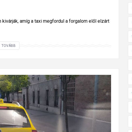
t
a
x
kivárják, amíg a taxi megfordul a forgalom elől elzárt
i
k
b
E
TOVÁBB
a
k
n
k
o
r
a
p
o
f
á
t
l