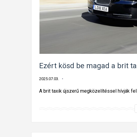
Ezért kösd be magad a brit t
2025.07.03.
A brit taxik újszerű megközelítéssel hívják fe