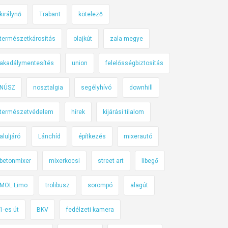
királynő
Trabant
kötelező
természetkárosítás
olajkút
zala megye
akadálymentesítés
union
felelősségbiztosítás
NÚSZ
nosztalgia
segélyhívó
downhill
természetvédelem
hírek
kijárási tilalom
aluljáró
Lánchíd
építkezés
mixerautó
betonmixer
mixerkocsi
street art
libegő
MOL Limo
trolibusz
sorompó
alagút
1-es út
BKV
fedélzeti kamera