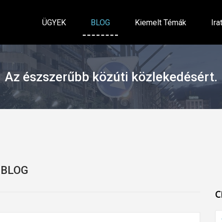
ÜGYEK
BLOG
Kiemelt Témák
Ira
Az észszerűbb közúti közlekedésért.
BLOG
C