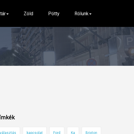
ttár
Zöld
Pötty
Rólunk
ímkék
választás
kapcsolat
Ford
Ka
Brixton