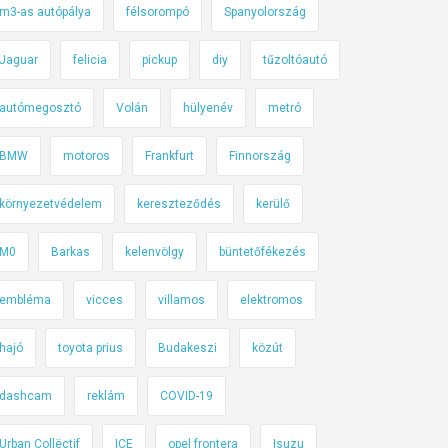
m3-as autópálya
félsorompó
Spanyolország
Jaguar
felicia
pickup
diy
tűzoltóautó
autómegosztó
Volán
hülyenév
metró
BMW
motoros
Frankfurt
Finnország
környezetvédelem
kereszteződés
kerülő
M0
Barkas
kelenvölgy
büntetőfékezés
embléma
vicces
villamos
elektromos
hajó
toyota prius
Budakeszi
közút
dashcam
reklám
COVID-19
Urban Collëctif
ICE
opel frontera
Isuzu