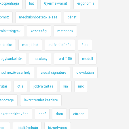
koppenhága
fiat
Gyermekvasút
ergonómia
omsz
megkülönböztető jelzés
bérlet
talált tárgyak
közösségi
matchbox
kolodko
margit híd
autós üldözés
8-as
jegybankelnök
matolcsy
ford f150
modell
hódmezővásárhely
visual signature
c evolution
futár
ctis
jobbra tartás
kia
niro
sportage
lakott terület kezdete
lakott terület vége
genf
daru
citroen
agip
oldaltávolság
józsefváros