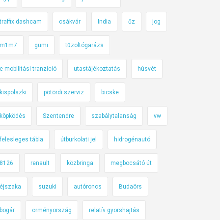
traffix dashcam
csákvár
India
őz
jog
m1m7
gumi
tűzoltógarázs
e-mobilitási tranzíció
utastájékoztatás
húsvét
kispolszki
pötördi szerviz
bicske
köpködés
Szentendre
szabálytalanság
vw
felesleges tábla
útburkolati jel
hidrogénautó
8126
renault
közbringa
megbocsátó út
éjszaka
suzuki
autóroncs
Budaörs
bogár
örményország
relatív gyorshajtás