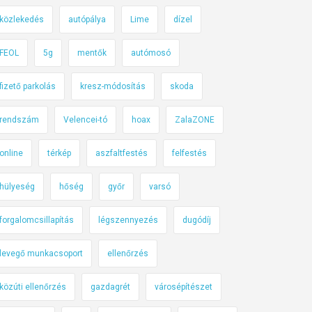
közlekedés
autópálya
Lime
dízel
FEOL
5g
mentők
autómosó
fizető parkolás
kresz-módosítás
skoda
rendszám
Velencei-tó
hoax
ZalaZONE
online
térkép
aszfaltfestés
felfestés
hülyeség
hőség
győr
varsó
forgalomcsillapítás
légszennyezés
dugódíj
levegő munkacsoport
ellenőrzés
közúti ellenőrzés
gazdagrét
városépítészet