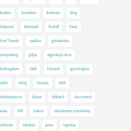
Brabus
hivatalos
Brabusz
blog
hídpornó
Martorell
Rudolf
Yaris
Ford Transit
vadász
gördeszka
carspotting
gólya
egyirányú utca
körforgalom
OBB
hómaró
gyorshajtás
sofőr
röhej
Drezda
DDR
halottaskocsi
Waze
hókotró
4-es metró
kuka
FKF
traktor
túlméretes szerelvény
üldözés
tetőbox
prius
tapolca