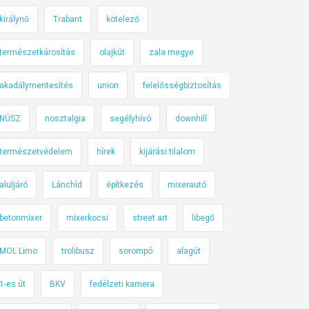
királynő
Trabant
kötelező
természetkárosítás
olajkút
zala megye
akadálymentesítés
union
felelősségbiztosítás
NÚSZ
nosztalgia
segélyhívó
downhill
természetvédelem
hírek
kijárási tilalom
aluljáró
Lánchíd
építkezés
mixerautó
betonmixer
mixerkocsi
street art
libegő
MOL Limo
trolibusz
sorompó
alagút
1-es út
BKV
fedélzeti kamera