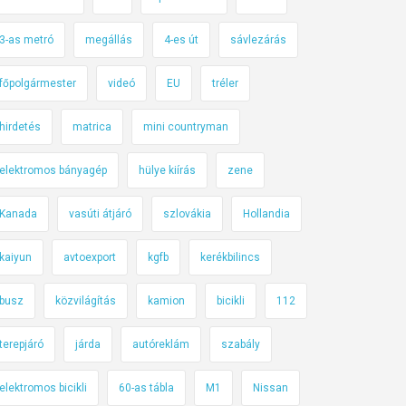
3-as metró
megállás
4-es út
sávlezárás
főpolgármester
videó
EU
tréler
hirdetés
matrica
mini countryman
elektromos bányagép
hülye kiírás
zene
Kanada
vasúti átjáró
szlovákia
Hollandia
kaiyun
avtoexport
kgfb
kerékbilincs
busz
közvilágítás
kamion
bicikli
112
terepjáró
járda
autóreklám
szabály
elektromos bicikli
60-as tábla
M1
Nissan