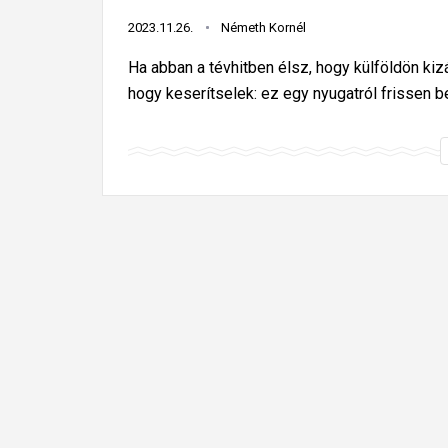
2023.11.26.
Németh Kornél
Ha abban a tévhitben élsz, hogy külföldön kiz
hogy keserítselek: ez egy nyugatról frissen 