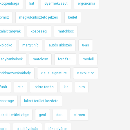
koppenhága
fiat
Gyermekvasút
ergonómia
omsz
megkülönböztető jelzés
bérlet
talált tárgyak
közösségi
matchbox
kolodko
margit híd
autós üldözés
8-as
jegybankelnök
matolcsy
ford f150
modell
hódmezővásárhely
visual signature
c evolution
futár
ctis
jobbra tartás
kia
niro
sportage
lakott terület kezdete
lakott terület vége
genf
daru
citroen
agip
oldaltávolság
józsefváros