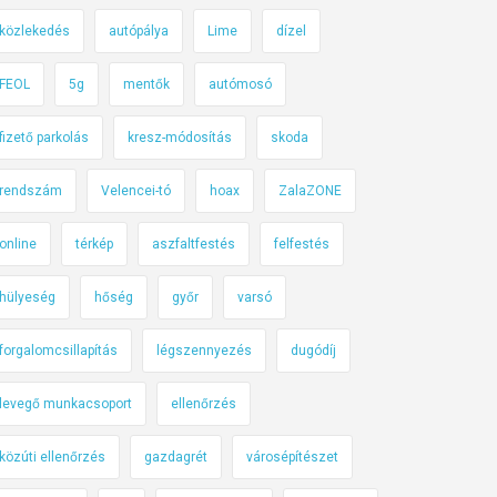
közlekedés
autópálya
Lime
dízel
FEOL
5g
mentők
autómosó
fizető parkolás
kresz-módosítás
skoda
rendszám
Velencei-tó
hoax
ZalaZONE
online
térkép
aszfaltfestés
felfestés
hülyeség
hőség
győr
varsó
forgalomcsillapítás
légszennyezés
dugódíj
levegő munkacsoport
ellenőrzés
közúti ellenőrzés
gazdagrét
városépítészet