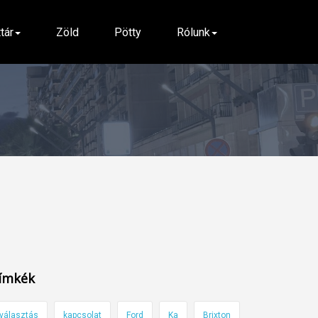
ttár
Zöld
Pötty
Rólunk
ímkék
választás
kapcsolat
Ford
Ka
Brixton