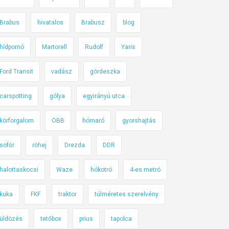
Brabus
hivatalos
Brabusz
blog
hídpornó
Martorell
Rudolf
Yaris
Ford Transit
vadász
gördeszka
carspotting
gólya
egyirányú utca
körforgalom
OBB
hómaró
gyorshajtás
sofőr
röhej
Drezda
DDR
halottaskocsi
Waze
hókotró
4-es metró
kuka
FKF
traktor
túlméretes szerelvény
üldözés
tetőbox
prius
tapolca