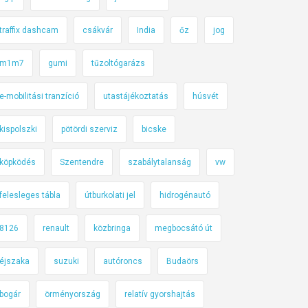
traffix dashcam
csákvár
India
őz
jog
m1m7
gumi
tűzoltógarázs
e-mobilitási tranzíció
utastájékoztatás
húsvét
kispolszki
pötördi szerviz
bicske
köpködés
Szentendre
szabálytalanság
vw
felesleges tábla
útburkolati jel
hidrogénautó
8126
renault
közbringa
megbocsátó út
éjszaka
suzuki
autóroncs
Budaörs
bogár
örményország
relatív gyorshajtás