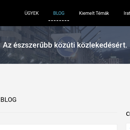
ÜGYEK
BLOG
Kiemelt Témák
Ira
Az észszerűbb közúti közlekedésért.
BLOG
C