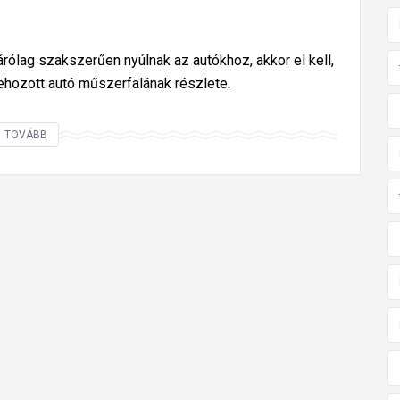
árólag szakszerűen nyúlnak az autókhoz, akkor el kell,
behozott autó műszerfalának részlete.
N
TOVÁBB
e
m
c
s
u
k
ó
d
i
k
a