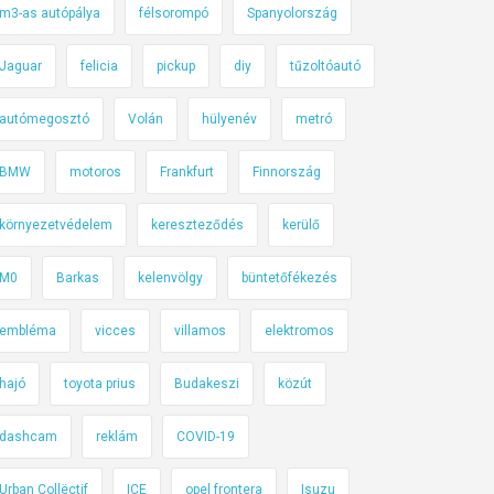
m3-as autópálya
félsorompó
Spanyolország
Jaguar
felicia
pickup
diy
tűzoltóautó
autómegosztó
Volán
hülyenév
metró
BMW
motoros
Frankfurt
Finnország
környezetvédelem
kereszteződés
kerülő
M0
Barkas
kelenvölgy
büntetőfékezés
embléma
vicces
villamos
elektromos
hajó
toyota prius
Budakeszi
közút
dashcam
reklám
COVID-19
Urban Collëctif
ICE
opel frontera
Isuzu