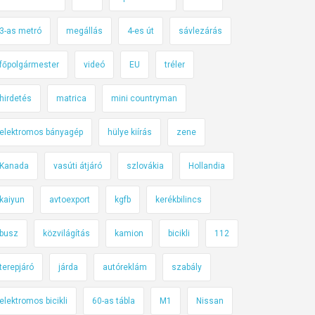
3-as metró
megállás
4-es út
sávlezárás
főpolgármester
videó
EU
tréler
hirdetés
matrica
mini countryman
elektromos bányagép
hülye kiírás
zene
Kanada
vasúti átjáró
szlovákia
Hollandia
kaiyun
avtoexport
kgfb
kerékbilincs
busz
közvilágítás
kamion
bicikli
112
terepjáró
járda
autóreklám
szabály
elektromos bicikli
60-as tábla
M1
Nissan