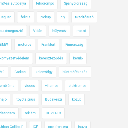
m3-as autópálya
félsorompó
Spanyolország
Jaguar
felicia
pickup
diy
tűzoltóautó
autómegosztó
Volán
hülyenév
metró
BMW
motoros
Frankfurt
Finnország
környezetvédelem
kereszteződés
kerülő
M0
Barkas
kelenvölgy
büntetőfékezés
embléma
vicces
villamos
elektromos
hajó
toyota prius
Budakeszi
közút
dashcam
reklám
COVID-19
Urban Collëctif
ICE
opel frontera
Isuzu