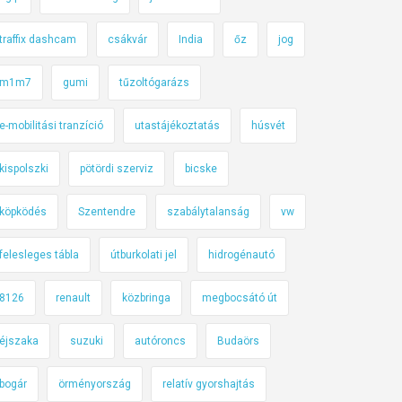
traffix dashcam
csákvár
India
őz
jog
m1m7
gumi
tűzoltógarázs
e-mobilitási tranzíció
utastájékoztatás
húsvét
kispolszki
pötördi szerviz
bicske
köpködés
Szentendre
szabálytalanság
vw
felesleges tábla
útburkolati jel
hidrogénautó
8126
renault
közbringa
megbocsátó út
éjszaka
suzuki
autóroncs
Budaörs
bogár
örményország
relatív gyorshajtás