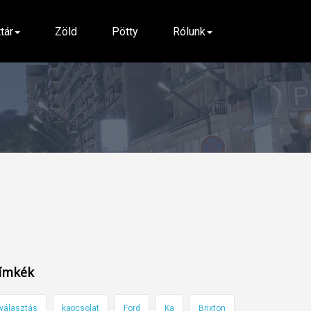
ttár
Zöld
Pötty
Rólunk
ímkék
választás
kapcsolat
Ford
Ka
Brixton