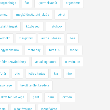
koppenhága
fiat
Gyermekvasút
ergonómia
omsz
megkülönböztető jelzés
bérlet
talált tárgyak
közösségi
matchbox
kolodko
margit híd
autós üldözés
8-as
jegybankelnök
matolcsy
ford f150
modell
hódmezővásárhely
visual signature
c evolution
futár
ctis
jobbra tartás
kia
niro
sportage
lakott terület kezdete
lakott terület vége
genf
daru
citroen
agip
oldaltávolság
józsefváros