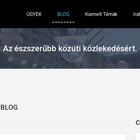
ÜGYEK
BLOG
Kiemelt Témák
Ira
Az észszerűbb közúti közlekedésért.
BLOG
C