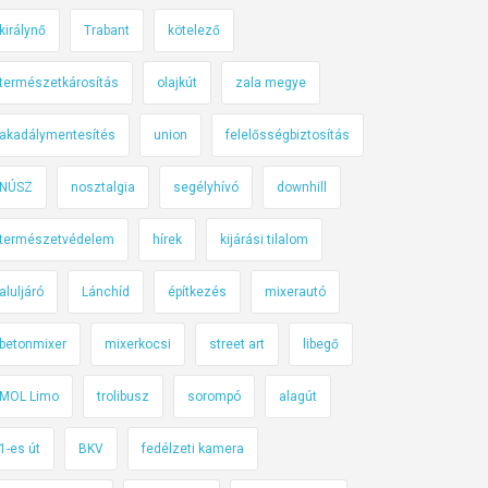
királynő
Trabant
kötelező
természetkárosítás
olajkút
zala megye
akadálymentesítés
union
felelősségbiztosítás
NÚSZ
nosztalgia
segélyhívó
downhill
természetvédelem
hírek
kijárási tilalom
aluljáró
Lánchíd
építkezés
mixerautó
betonmixer
mixerkocsi
street art
libegő
MOL Limo
trolibusz
sorompó
alagút
1-es út
BKV
fedélzeti kamera