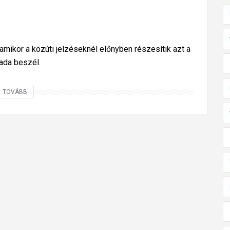
, amikor a közúti jelzéseknél előnyben részesítik azt a
mada beszél.
M
TOVÁBB
i
t
t
e
n
n
é
l
,
h