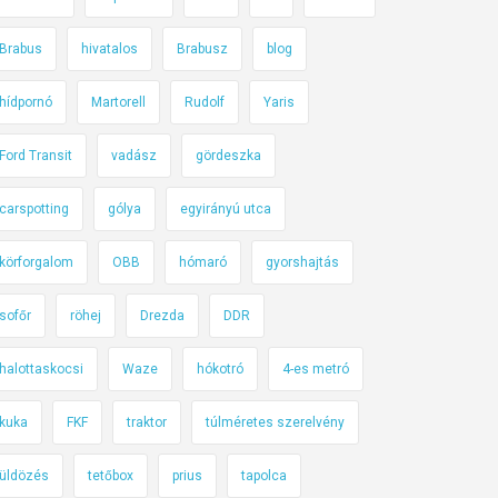
Brabus
hivatalos
Brabusz
blog
hídpornó
Martorell
Rudolf
Yaris
Ford Transit
vadász
gördeszka
carspotting
gólya
egyirányú utca
körforgalom
OBB
hómaró
gyorshajtás
sofőr
röhej
Drezda
DDR
halottaskocsi
Waze
hókotró
4-es metró
kuka
FKF
traktor
túlméretes szerelvény
üldözés
tetőbox
prius
tapolca