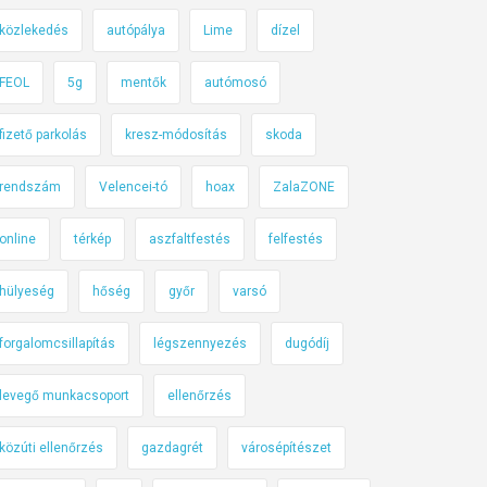
közlekedés
autópálya
Lime
dízel
FEOL
5g
mentők
autómosó
fizető parkolás
kresz-módosítás
skoda
rendszám
Velencei-tó
hoax
ZalaZONE
online
térkép
aszfaltfestés
felfestés
hülyeség
hőség
győr
varsó
forgalomcsillapítás
légszennyezés
dugódíj
levegő munkacsoport
ellenőrzés
közúti ellenőrzés
gazdagrét
városépítészet