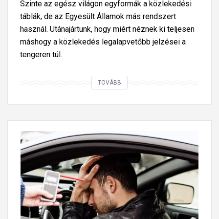
l
Szinte az egész világon egyformák a közlekedési
h
o
ő
táblák, de az Egyesült Államok más rendszert
a
t
k
használ. Utánajártunk, hogy miért néznek ki teljesen
l
t
ö
máshogy a közlekedés legalapvetőbb jelzései a
á
s
z
tengeren túl.
l
á
p
o
v
o
s
M
TOVÁBB
v
n
b
i
á
t
a
é
l
j
l
r
t
e
e
t
á
l
s
n
s
e
e
é
o
n
t
z
k
t
e
n
é
é
k
e
r
s
s
k
t
e