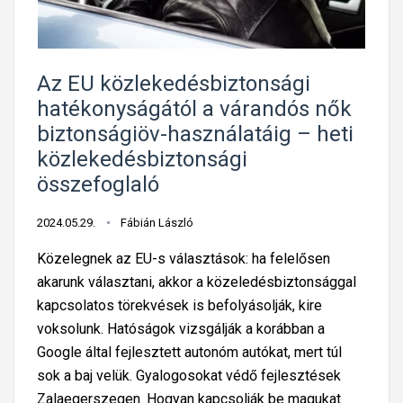
z
k
:
á
i
b
m
t
u
a
e
Az EU közlekedésbiztonsági
k
:
l
hatékonyságától a várandós nők
ó
F
j
biztonságiöv-használatáig – heti
s
i
e
közlekedésbiztonsági
i
n
s
összefoglaló
s
n
e
a
o
n
2024.05.29.
Fábián László
k
r
m
,
Közelegnek az EU-s választások: ha felelősen
s
á
b
akarunk választani, akkor a közeledésbiztonsággal
z
s
i
kapcsolatos törekvések is befolyásolják, kire
á
h
z
voksolunk. Hatóságok vizsgálják a korábban a
g
o
t
Google által fejlesztett autonóm autókat, mert túl
é
g
o
sok a baj velük. Gyalogosokat védő fejlesztések
a
y
n
Zalaegerszegen. Hogyan kapcsolják be magukat
z
a