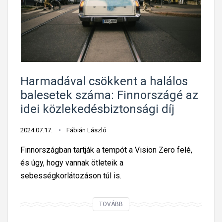
e
e
K
t
r
ö
ő
e
z
t
k
ú
á
r
t
m
e
i
Harmadával csökkent a halálos
o
K
balesetek száma: Finnországé az
g
ö
idei közlekedésbiztonsági díj
a
z
t
l
2024.07.17.
Fábián László
ó
e
r
k
Finnországban tartják a tempót a Vision Zero felé,
e
e
és úgy, hogy vannak ötleteik a
n
d
sebességkorlátozáson túl is.
d
é
s
s
H
TOVÁBB
z
b
a