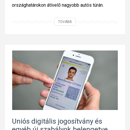
országhatárokon átívelő nagyobb autós túrán.
M
TOVÁBB
i
a
z
a
k
i
s
M
b
e
t
ű
s
Uniós digitális jogosítvány és
k
egyéb új szabályok belengetve