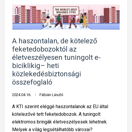
s
o
a
z
r
s
n
l
k
á
á
o
l
t
r
a
o
A haszontalan, de kötelező
l
t
z
feketedobozoktól az
á
á
á
életveszélyesen tuningolt e-
t
i
s
biciklikig– heti
o
g
á
közlekedésbiztonsági
z
–
t
összefoglaló
á
h
ó
s
e
l
2024.04.16.
Fábián László
t
t
a
k
A KTI szerint eléggé haszontalanok az EU által
i
l
ö
kötelezővé tett feketedobozok. A tuningolt
k
e
v
elektromos bringák életveszélyesek lehetnek.
ö
j
e
Melyek a világ legsétálhatóbb városai?
z
t