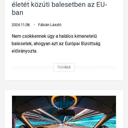
f
a
életét közúti balesetben az EU-
e
b
ban
l
á
m
l
2024.11.08.
Fábián László
é
y
Nem csökkennek úgy a halálos kimenetelű
r
o
balesetek, ahogyan azt az Európai Bizottság
é
z
előirányozta.
s
á
s
T
TOVÁBB
o
a
k
v
h
a
e
l
l
y
y
2
e
0
t
4