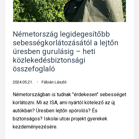
i
t
-
i
z
o
b
z
t
n
a
t
o
s
n
o
Németország legidegesítőbb
n
á
?
n
sebességkorlátozásától a lejtőn
s
g
s
üresben gurulásig – heti
á
i
á
közlekedésbiztonsági
g
d
g
összefoglaló
i
í
i
r
j
h
2024.05.21.
Fábián László
e
a
n
Németországban is tudnak "érdekesen" sebességet
t
d
korlátozni. Mi az ISA, ami nyártól kötelező az új
é
s
autókban? Üresben lejtőn spórolós? És
k
z
biztonságos? Iskolai utcai projekt gyerekek
o
e
kezdeményezésére.
n
r
y