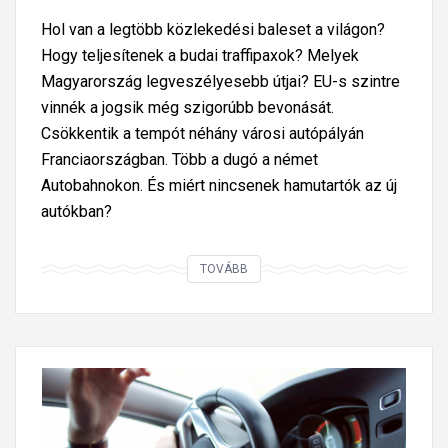
l
l
t
d
Hol van a legtöbb közlekedési baleset a világon?
y
a
e
é
Hogy teljesítenek a budai traffipaxok? Melyek
e
l
k
s
Magyarország legveszélyesebb útjai? EU-s szintre
s
ó
t
b
vinnék a jogsik még szigorúbb bevonását.
e
ő
i
Csökkentik a tempót néhány városi autópályán
n
l
z
Franciaországban. Több a dugó a német
t
a
t
Autobahnokon. És miért nincsenek hamutartók az új
u
h
o
autókban?
n
í
n
i
d
s
n
F
r
TOVÁBB
á
g
i
ó
g
o
x
l
i
l
e
f
ö
t
n
i
s
e
t
t
s
-
e
y
z
b