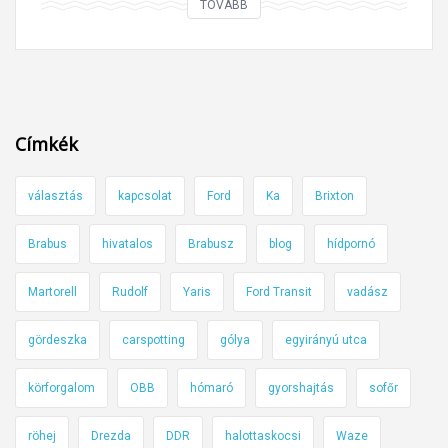
,
A
TOVÁBB
e
p
D
d
r
e
é
ó
u
s
b
t
b
a
s
Címkék
i
j
c
z
o
h
választás
kapcsolat
Ford
Ka
Brixton
t
g
e
o
s
B
Brabus
hivatalos
Brabusz
blog
hídpornó
n
i
a
s
é
h
Martorell
Rudolf
Yaris
Ford Transit
vadász
á
s
n
g
k
s
gördeszka
carspotting
gólya
egyirányú utca
i
e
i
ö
körforgalom
OBB
hómaró
gyorshajtás
sofőr
r
n
s
é
c
s
röhej
Drezda
DDR
halottaskocsi
Waze
k
s