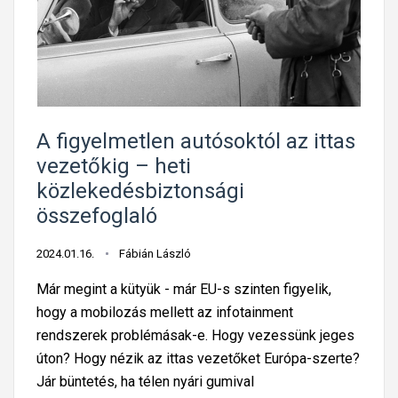
á
ö
ő
i
s
s
l
ö
t
s
e
s
ó
z
l
s
l
e
t
z
a
f
i
e
A figyelmetlen autósoktól az ittas
n
o
l
f
vezetőkig – heti
u
g
t
o
l
közlekedésbiztonsági
l
á
g
l
összefoglaló
a
s
l
a
l
i
a
h
2024.01.16.
Fábián László
ó
g
l
a
Már megint a kütyük - már EU-s szinten figyelik,
a
ó
l
hogy a mobilozás mellett az infotainment
z
á
rendszerek problémásak-e. Hogy vezessünk jeges
E
l
úton? Hogy nézik az ittas vezetőket Európa-szerte?
U
o
Jár büntetés, ha télen nyári gumival
-
s