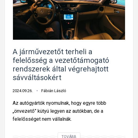
t
0
e
0
g
e
y
m
s
b
é
e
g
A járművezetőt terheli a
r
e
felelősség a vezetőtámogató
v
s
rendszerek által végrehajtott
e
e
sávváltásokért
s
l
z
ő
2024.09.26.
Fábián László
t
í
e
Az autógyártók nyomulnak, hogy egyre több
r
t
„önvezető” kütyü legyen az autókban, de a
á
t
felelősséget nem vállalnák.
s
e
o
é
A
k
TOVÁBB