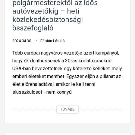
polgármesterektől az idős
ő
g
autóvezetőkig – heti
k
e
b
közlekedésbiztonsági
s
i
összefoglaló
í
z
t
t
2024.04.30.
Fábián László
ő
o
b
Több európai nagyváros vezetője azért kampányol,
n
b
hogy ők dönthessenek a 30-as korlátozásokról.
s
s
USA-ban bevezettetnek egy kötelező kelléket, mely
á
e
emberi életeket menthet. Egyszer eljön a pillanat az
g
b
élet előrehaladtával, amikor le kell tenni
i
e
slusszkulcsot - nem könnyű.
ö
s
v
s
A
TOVÁBB
-
é
3
h
g
0
a
k
-