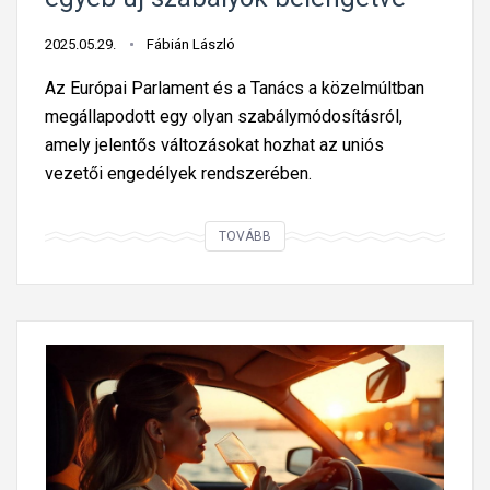
i
e
2025.05.29.
Fábián László
g
Az Európai Parlament és a Tanács a közelmúltban
é
megállapodott egy olyan szabálymódosításról,
s
amely jelentős változásokat hozhat az uniós
z
vezetői engedélyek rendszerében.
í
t
U
TOVÁBB
ő
n
t
i
á
ó
b
s
l
d
a
i
a
g
c
i
s