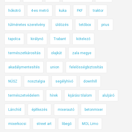
z
p
m
hókotró
4-es metró
kuka
FKF
traktor
e
á
i
f
r
n
túlméretes szerelvény
üldözés
tetőbox
prius
o
o
d
g
s
i
tapolca
királynő
Trabant
kötelező
l
-
g
a
g
a
természetkárosítás
olajkút
zala megye
l
y
h
ó
a
akadálymentesítés
union
felelősségbiztosítás
e
l
l
NÚSZ
nosztalgia
segélyhívó
downhill
o
y
g
z
természetvédelem
hírek
kijárási tilalom
aluljáró
o
e
s
t
Lánchíd
építkezés
mixerautó
betonmixer
ü
m
t
a
mixerkocsi
street art
libegő
MOL Limo
k
g