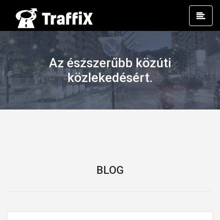
Prim
Men
Az észszerűbb közúti
közlekedésért.
BLOG