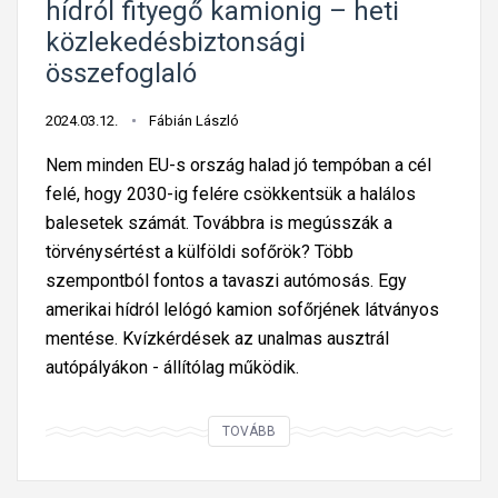
k
hídról fityegő kamionig – heti
ö
ö
g
t
közlekedésbiztonsági
s
t
–
ő
összefoglaló
s
e
h
l
z
l
e
a
2024.03.12.
Fábián László
e
e
t
z
f
z
i
Nem minden EU-s ország halad jó tempóban a cél
i
o
ő
k
felé, hogy 2030-ig felére csökkentsük a halálos
d
g
f
ö
balesetek számát. Továbbra is megússzák a
ő
l
e
z
törvénysértést a külföldi sofőrök? Több
s
a
k
l
szempontból fontos a tavaszi autómosás. Egy
a
l
e
e
amerikai hídról lelógó kamion sofőrjének látványos
u
ó
t
k
mentése. Kvízkérdések az unalmas ausztrál
t
e
e
autópályákon - állítólag működik.
ó
d
d
v
o
é
A
TOVÁBB
e
b
s
h
z
o
b
a
e