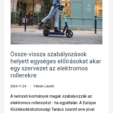
t
l
e
á
e
g
b
g
y
l
v
é
á
a
b
k
k
ú
a
m
j
l
e
s
Össze-vissza szabályozások
a
r
z
t
helyett egységes előírásokat akar
ő
a
t
egy szervezet az elektromos
b
b
?
rollerekre
b
á
s
l
2024.11.24.
Fábián László
o
y
f
A nemzeti kormányok maguk szabályozzák az
o
ő
elektromos rollerezést - ha egyáltalán. A Európai
k
r
Közlekedésbiztonsági Tanács szerint erre jóval
b