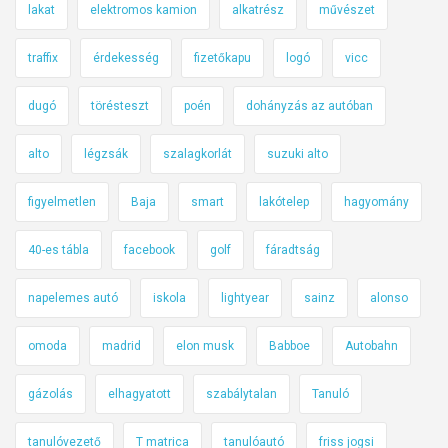
lakat
elektromos kamion
alkatrész
művészet
traffix
érdekesség
fizetőkapu
logó
vicc
dugó
törésteszt
poén
dohányzás az autóban
alto
légzsák
szalagkorlát
suzuki alto
figyelmetlen
Baja
smart
lakótelep
hagyomány
40-es tábla
facebook
golf
fáradtság
napelemes autó
iskola
lightyear
sainz
alonso
omoda
madrid
elon musk
Babboe
Autobahn
gázolás
elhagyatott
szabálytalan
Tanuló
tanulóvezető
T matrica
tanulóautó
friss jogsi