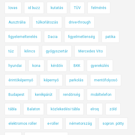
lovas
id buzz
kutatás
TÜV
felmérés
Ausztrália
túlkorlátozás
drive-through
figyelemelterelés
Dacia
figyelmetlenség
patika
tűz
kilincs
gyógyszertár
Mercedes Vito
hyundai
kona
kérdőív
BKK
gyerekülés
érintőképernyő
képernyő
parkolás
mentőfolyosó
Budapest
kerékpárút
rendőrség
mobiltelefon
tábla
Balaton
közlekedési tábla
elroq
zöld
elektromos roller
e-roller
németország
sopron. pötty