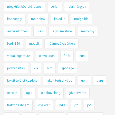
megkülönböztető jelzés
bérlet
talált tárgyak
közösségi
matchbox
kolodko
margit híd
autós üldözés
8-as
jegybankelnök
matolcsy
ford f150
modell
hódmezővásárhely
visual signature
c evolution
futár
ctis
jobbra tartás
kia
niro
sportage
lakott terület kezdete
lakott terület vége
genf
daru
citroen
agip
oldaltávolság
józsefváros
traffix dashcam
csákvár
India
őz
jog