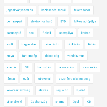
jogosítványszerzés
közlekedési morál
feketedoboz
bem rakpart
elektromos hajó
BYD
M7-es autópálya
kapubejáró
foci
futball
sportpálya
kerítés
swift
fogyasztás
teherbicikli
biciklisáv
töltés
kutya
fantomcég
dobós cég
vandalizmus
szerbia
GTI
hamisítás
alvázszám
visszaélés
lámpa
szár
záróvonal
vezetésre alkalmasság
követési távolság
elalvás
régi autó
kijelző
villanybicikli
Csehország
prizma
Opel
CD