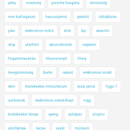
pötty
mooncity
porsche hungária
útminőség
mini körforgalom
haszonjármű
parkoló
túltáblázás
juke
elektromos motor
drón
lpö
akasztó
stop
utánfutó
abszurdisztán
napelem
forgalomlassítás
fénysorompó
Chery
levegőminőség
Berlin
rekord
elektromos tricikli
ékm
közlekedési minisztérium
lázár jános
Tiggo 7
autónevek
elektromos vontatóhajó
togg
közlekedési lámpa
xpeng
autópiac
znojmo
jelzőlámpa
lipcse
vasút
múzeum