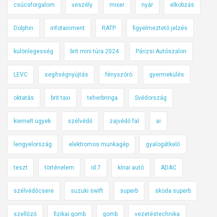
csúcsforgalom
veszély
mixer
nyár
elkobzás
Dolphin
infotainment
RATP
figyelmeztető jelzés
különlegesség
brit mini túra 2024
Párizsi Autószalon
LEVC
segítségnyújtás
fényszóró
gyermekülés
oktatás
brit taxi
teherbringa
Svédország
kiemelt ügyek
szélvédő
zajvédő fal
ai
lengyelország
elektromos munkagép
gyalogátkelő
teszt
történelem
id.7
kínai autó
ADAC
szélvédőcsere
suzuki swift
superb
skoda superb
szellőző
fizikai gomb
gomb
vezetéstechnika