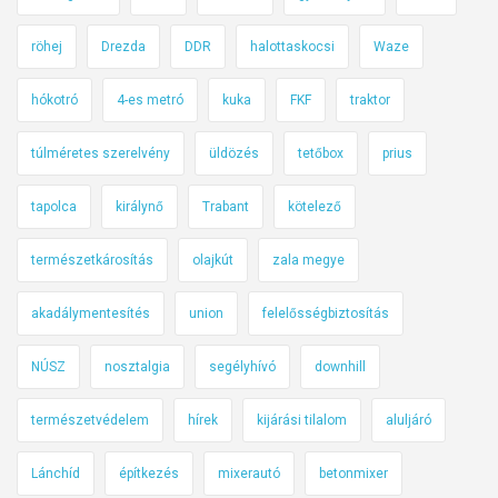
t
röhej
Drezda
DDR
halottaskocsi
Waze
ó
a
hókotró
4-es metró
kuka
FKF
traktor
j
t
túlméretes szerelvény
üldözés
tetőbox
prius
ó
k
tapolca
királynő
Trabant
kötelező
e
r
természetkárosítás
olajkút
zala megye
ü
akadálymentesítés
union
felelősségbiztosítás
l
t
NÚSZ
nosztalgia
segélyhívó
downhill
e
r
természetvédelem
hírek
kijárási tilalom
aluljáró
r
e
Lánchíd
építkezés
mixerautó
betonmixer
a