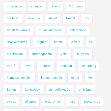
S
mixerkocsi
street art
libegő
MOL Limo
k
o
trolibusz
sorompó
alagút
1-es út
BKV
d
a
fedélzeti kamera
m3-as autópálya
félsorompó
F
Spanyolország
Jaguar
felicia
pickup
diy
e
l
tűzoltóautó
autómegosztó
Volán
hülyenév
i
c
metró
BMW
motoros
Frankfurt
Finnország
i
a
környezetvédelem
kereszteződés
kerülő
M0
p
i
Barkas
kelenvölgy
büntetőfékezés
embléma
c
k
vicces
villamos
elektromos
hajó
toyota prius
u