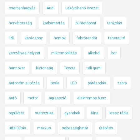
cserbenhagyás
Audi
Lakó-pihenő övezet
horvátország
karbantartás
büntetőpont
tankolás
lidl
karácsony
homok
fekvőrendőr
teherautó
veszélyes helyzet
mikromobilitás
alkohol
bor
hannover
biztonság
Toyota
téli gumi
autonóm autózás
tesla
LED
párásodás
zebra
autó
motor
agresszió
elektromos busz
repülőtér
statisztika
gyerekek
Kína
kresz tábla
útfelújítás
maxxus
sebességhatár
útépítés