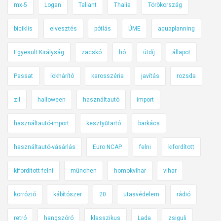
mx-5
Logan
Taliant
Thalia
Törökország
biciklis
elvesztés
pótlás
ÚME
aquaplanning
Egyesült Királyság
zacskó
hó
útdíj
állapot
Passat
lökhárító
karosszéria
javítás
rozsda
zil
halloween
használtautó
import
használtautó-import
kesztyűtartó
barkács
használtautó-vásárlás
Euro NCAP
felni
kifordított
kifordított felni
münchen
homokvihar
vihar
korrózió
kábítószer
20
utasvédelem
rádió
retró
hangszóró
klasszikus
Lada
zsiguli