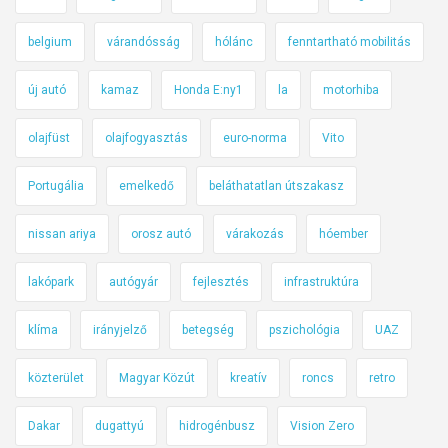
belgium
várandósság
hólánc
fenntartható mobilitás
új autó
kamaz
Honda E:ny1
la
motorhiba
olajfüst
olajfogyasztás
euro-norma
Vito
Portugália
emelkedő
beláthatatlan útszakasz
nissan ariya
orosz autó
várakozás
hóember
lakópark
autógyár
fejlesztés
infrastruktúra
klíma
irányjelző
betegség
pszichológia
UAZ
közterület
Magyar Közút
kreatív
roncs
retro
Dakar
dugattyú
hidrogénbusz
Vision Zero