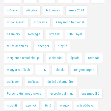
időskor
világítás
bukósisak
kresz 2024
dunaharaszti
stop-tábla
kanyarodó fűútvonal
szankció
Norvégia
stressz
2026 nyár
téli felkészülés
úthenger
fűnyíró
ideiglenes útburkolati jel
elakadás
újbuda
torlódás
Magyar Autóklub
ORFK
talicska
tengeralattjáró
traffipack
traffipax
önjáró akkumulátor
Porsche Guinness rekord
gyorsforgalmi út
buszmegálló
mobiliti
szolnok
töltő
e-autó
pilisvörösvár