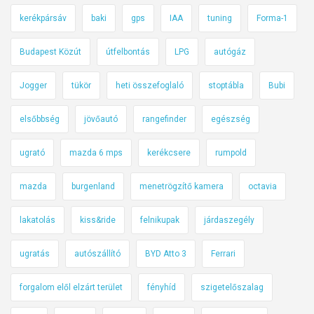
kerékpársáv
baki
gps
IAA
tuning
Forma-1
Budapest Közút
útfelbontás
LPG
autógáz
Jogger
tükör
heti összefoglaló
stoptábla
Bubi
elsőbbség
jövőautó
rangefinder
egészség
ugrató
mazda 6 mps
kerékcsere
rumpold
mazda
burgenland
menetrögzítő kamera
octavia
lakatolás
kiss&ride
felnikupak
járdaszegély
ugratás
autószállító
BYD Atto 3
Ferrari
forgalom elől elzárt terület
fényhíd
szigetelőszalag