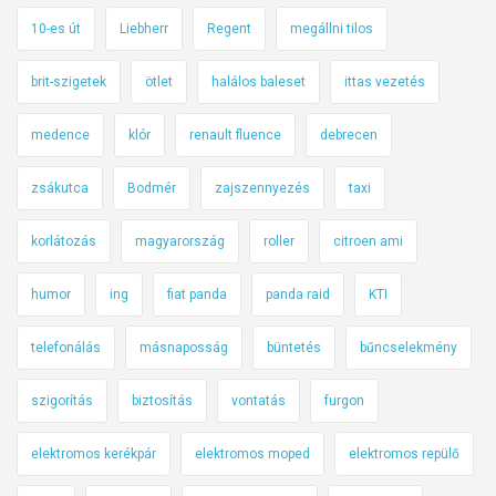
10-es út
Liebherr
Regent
megállni tilos
brit-szigetek
ötlet
halálos baleset
ittas vezetés
medence
klór
renault fluence
debrecen
zsákutca
Bodmér
zajszennyezés
taxi
korlátozás
magyarország
roller
citroen ami
humor
ing
fiat panda
panda raid
KTI
telefonálás
másnaposság
büntetés
bűncselekmény
szigorítás
biztosítás
vontatás
furgon
elektromos kerékpár
elektromos moped
elektromos repülő