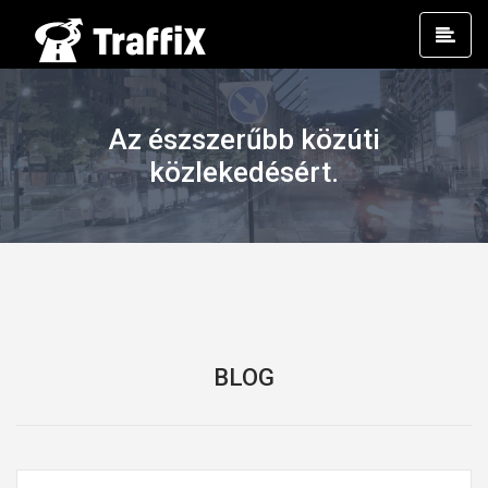
Prim
Men
Az észszerűbb közúti
közlekedésért.
BLOG