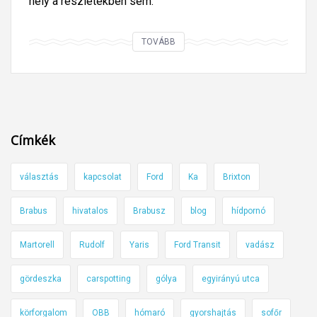
hely a részletekben sem.
M
TOVÁBB
ű
v
é
s
z
Címkék
i
e
választás
kapcsolat
Ford
Ka
Brixton
g
y
Brabus
hivatalos
Brabusz
blog
hídpornó
e
d
Martorell
Rudolf
Yaris
Ford Transit
vadász
i
p
gördeszka
carspotting
gólya
egyirányú utca
l
körforgalom
OBB
hómaró
gyorshajtás
sofőr
a