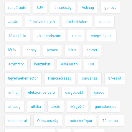
rendőrautó
SUV
láthatóság
Asfinag
genova
Japán
látási viszonyok
alkoholtilalom
baleset
30-as tábla
zöld rendszám
komp
csepel-sziget
lórév
adony
proace
hilux
deliver
agymotor
benzinkút
kukásautó
THK
figyelmetlen sofőr
Franciaország
sávváltás
37-es út
antric
elektromos daru
cargobicikli
casco
strabag
úthiba
akció
körgyűrű
gumiabroncs
continental
Olaszország
motorkerékpár
70-es tábla