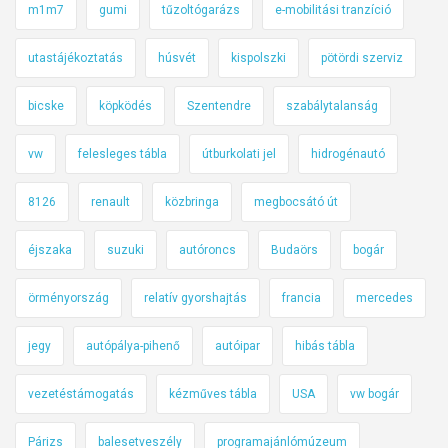
m1m7
gumi
tűzoltógarázs
e-mobilitási tranzíció
utastájékoztatás
húsvét
kispolszki
pötördi szerviz
bicske
köpködés
Szentendre
szabálytalanság
vw
felesleges tábla
útburkolati jel
hidrogénautó
8126
renault
közbringa
megbocsátó út
éjszaka
suzuki
autóroncs
Budaörs
bogár
örményország
relatív gyorshajtás
francia
mercedes
jegy
autópálya-pihenő
autóipar
hibás tábla
vezetéstámogatás
kézműves tábla
USA
vw bogár
Párizs
balesetveszély
programajánlómúzeum