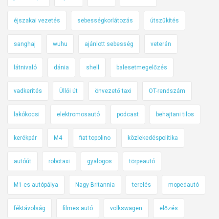
éjszakai vezetés
sebességkorlátozás
útszűkítés
sanghaj
wuhu
ajánlott sebesség
veterán
látnivaló
dánia
shell
balesetmegelőzés
vadkerítés
Üllői út
önvezető taxi
OT-rendszám
lakókocsi
elektromosautó
podcast
behajtani tilos
kerékpár
M4
fiat topolino
közlekedéspolitika
autóút
robotaxi
gyalogos
törpeautó
M1-es autópálya
Nagy-Britannia
terelés
mopedautó
féktávolság
filmes autó
volkswagen
előzés