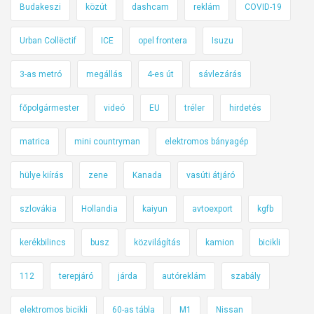
Budakeszi
közút
dashcam
reklám
COVID-19
p
r
Urban Collëctif
ICE
opel frontera
Isuzu
a
3-as metró
megállás
4-es út
sávlezárás
főpolgármester
videó
EU
tréler
hirdetés
matrica
mini countryman
elektromos bányagép
hülye kiírás
zene
Kanada
vasúti átjáró
szlovákia
Hollandia
kaiyun
avtoexport
kgfb
kerékbilincs
busz
közvilágítás
kamion
bicikli
112
terepjáró
járda
autóreklám
szabály
elektromos bicikli
60-as tábla
M1
Nissan