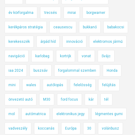
év körforgalma
Vecsés
mirai
borgwarner
kerékpáros stratégia
ceausescu
bukkanó
babakocsi
kerekesszék
árpád híd
innováció
elektromos jármű
navigáció
karlobag
kortrijk
vonat
Svájc
iaa 2024
buszsáv
forgalommal szemben
Honda
mini
wales
autólopás
felelősség
felújítás
önvezető autó
M30
ford focus
kár
tél
mol
autómatrica
elektronikus jegy
légmentes gumi
vadveszély
koccanás
Európa
30
volánbusz