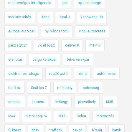
mesterséges intelligencia
gck
up and charge
induktív töltés
Tang
Seal U
Yangwang U8
európai autóipar
nyilvános töltő
vinci autoroutes
párizs 2024
vw id buzz
deliver 9
m1-m7
ételfutár
cargo kerékpár
teherkerékpár
elektromos robogó
repülő autó
hibrid
autómosás
hatótáv
SeaLion 7
mozdony
sebesség
amerika
kamera
ferihegy
pihenőhely
M35
M44
biztonsági öv
USPS
Cobra
motorozás
új kresz
phev
traffibox
dekor
bírság
batyk