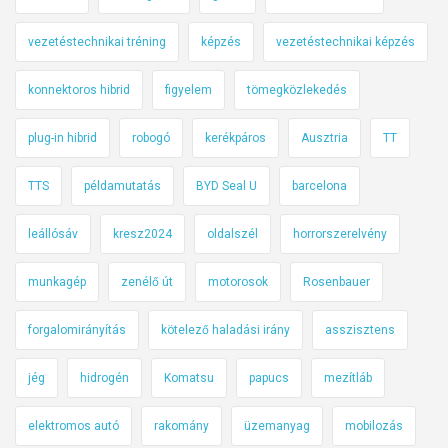
vezetéstechnikai tréning
képzés
vezetéstechnikai képzés
konnektoros hibrid
figyelem
tömegközlekedés
plug-in hibrid
robogó
kerékpáros
Ausztria
TT
TTS
példamutatás
BYD Seal U
barcelona
leállósáv
kresz2024
oldalszél
horrorszerelvény
munkagép
zenélő út
motorosok
Rosenbauer
forgalomirányítás
kötelező haladási irány
asszisztens
jég
hidrogén
Komatsu
papucs
mezítláb
elektromos autó
rakomány
üzemanyag
mobilozás