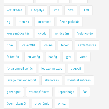
közlekedés
autópálya
Lime
dízel
FEOL
5g
mentők
autómosó
fizető parkolás
kresz-módosítás
skoda
rendszám
Velencei-tó
hoax
ZalaZONE
online
térkép
aszfaltfestés
felfestés
hülyeség
hőség
győr
varsó
forgalomcsillapítás
légszennyezés
dugódíj
levegő munkacsoport
ellenőrzés
közúti ellenőrzés
gazdagrét
városépítészet
koppenhága
fiat
Gyermekvasút
ergonómia
omsz