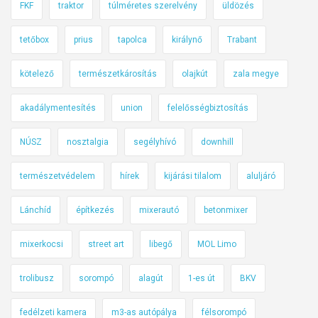
FKF
traktor
túlméretes szerelvény
üldözés
tetőbox
prius
tapolca
királynő
Trabant
kötelező
természetkárosítás
olajkút
zala megye
akadálymentesítés
union
felelősségbiztosítás
NÚSZ
nosztalgia
segélyhívó
downhill
természetvédelem
hírek
kijárási tilalom
aluljáró
Lánchíd
építkezés
mixerautó
betonmixer
mixerkocsi
street art
libegő
MOL Limo
trolibusz
sorompó
alagút
1-es út
BKV
fedélzeti kamera
m3-as autópálya
félsorompó