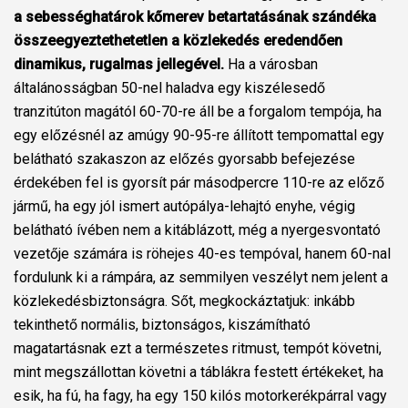
a sebességhatárok kőmerev betartatásának szándéka
összeegyeztethetetlen a közlekedés eredendően
dinamikus, rugalmas jellegével.
Ha a városban
általánosságban 50-nel haladva egy kiszélesedő
tranzitúton magától 60-70-re áll be a forgalom tempója, ha
egy előzésnél az amúgy 90-95-re állított tempomattal egy
belátható szakaszon az előzés gyorsabb befejezése
érdekében fel is gyorsít pár másodpercre 110-re az előző
jármű, ha egy jól ismert autópálya-lehajtó enyhe, végig
belátható ívében nem a kitáblázott, még a nyergesvontató
vezetője számára is röhejes 40-es tempóval, hanem 60-nal
fordulunk ki a rámpára, az semmilyen veszélyt nem jelent a
közlekedésbiztonságra. Sőt, megkockáztatjuk: inkább
tekinthető normális, biztonságos, kiszámítható
magatartásnak ezt a természetes ritmust, tempót követni,
mint megszállottan követni a táblákra festett értékeket, ha
esik, ha fú, ha fagy, ha egy 150 kilós motorkerékpárral vagy