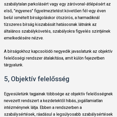
szabálytalan parkolásért vagy egy záróvonal-átlépésért az
első, "ingyenes" figyelmeztetést követően fél-egy éven
belül ismételt bírságoláskor ötszörös, a harmadiknál
tízszeres bírság kiszabását hatásosnak látnánk az
általános szabálykövetés, szabályokra figyelés szintjének
emelkedésére nézve.
A bírságokhoz kapcsolódó negyedik javaslatunk az objektív
felelősségi rendszer átalakítása, amit külön fejezetben
tárgyalunk.
5, Objektív felelősség
Egyesületünk tagjainak többsége az objektív felelősségnek
nevezett rendszert a kezdetektől hibás, jogállamiatlan
intézménynek látja. Ebben a rendszerben a
szabálysértések, ráadásul a legsúlyosabb szabálysértések