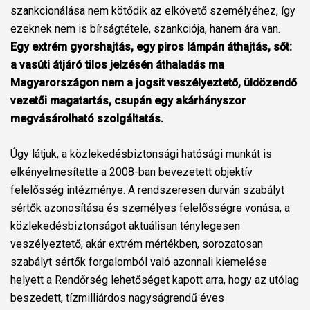
szankcionálása nem kötődik az elkövető személyéhez, így
ezeknek nem is bírságtétele, szankciója, hanem ára van.
Egy extrém gyorshajtás, egy piros lámpán áthajtás, sőt:
a vasúti átjáró tilos jelzésén áthaladás ma
Magyarországon nem a jogsit veszélyeztető, üldözendő
vezetői magatartás, csupán egy akárhányszor
megvásárolható szolgáltatás.
Úgy látjuk, a közlekedésbiztonsági hatósági munkát is
elkényelmesítette a 2008-ban bevezetett objektív
felelősség intézménye. A rendszeresen durván szabályt
sértők azonosítása és személyes felelősségre vonása, a
közlekedésbiztonságot aktuálisan ténylegesen
veszélyeztető, akár extrém mértékben, sorozatosan
szabályt sértők forgalomból való azonnali kiemelése
helyett a Rendőrség lehetőséget kapott arra, hogy az utólag
beszedett, tízmilliárdos nagyságrendű éves