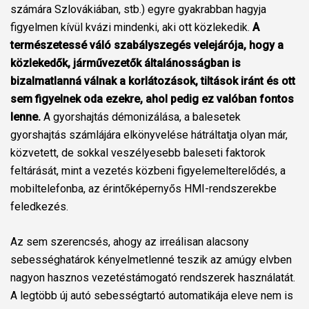
számára Szlovákiában, stb.) egyre gyakrabban hagyja
figyelmen kívül kvázi mindenki, aki ott közlekedik.
A
természetessé váló szabályszegés velejárója, hogy a
közlekedők, járművezetők általánosságban is
bizalmatlanná válnak a korlátozások, tiltások iránt és ott
sem figyelnek oda ezekre, ahol pedig ez valóban fontos
lenne.
A gyorshajtás démonizálása, a balesetek
gyorshajtás számlájára elkönyvelése hátráltatja olyan már,
közvetett, de sokkal veszélyesebb baleseti faktorok
feltárását, mint a vezetés közbeni figyelemelterelődés, a
mobiltelefonba, az érintőképernyős HMI-rendszerekbe
feledkezés.
Az sem szerencsés, ahogy az irreálisan alacsony
sebességhatárok kényelmetlenné teszik az amúgy elvben
nagyon hasznos vezetéstámogató rendszerek használatát.
A legtöbb új autó sebességtartó automatikája eleve nem is