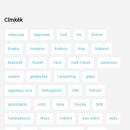
Címkék
választás
kapcsolat
Ford
Ka
Brixton
Brabus
hivatalos
Brabusz
blog
hídpornó
Martorell
Rudolf
Yaris
Ford Transit
autómosó
vadász
gördeszka
carspotting
gólya
egyirányú utca
körforgalom
OBB
hómaró
gyorshajtás
sofőr
röhej
Drezda
DDR
halottaskocsi
Waze
hókotró
4-es metró
kuka