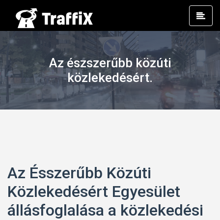
Prim
Men
Az észszerűbb közúti
közlekedésért.
Az Ésszerűbb Közúti
Közlekedésért Egyesület
állásfoglalása a közlekedési