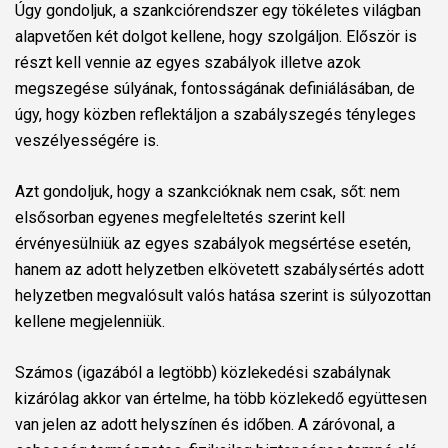
Úgy gondoljuk, a szankciórendszer egy tökéletes világban
alapvetően két dolgot kellene, hogy szolgáljon. Először is
részt kell vennie az egyes szabályok illetve azok
megszegése súlyának, fontosságának definiálásában, de
úgy, hogy közben reflektáljon a szabályszegés tényleges
veszélyességére is.
Azt
gondoljuk, hogy a szankcióknak nem csak, sőt: nem
elsősorban egyenes megfeleltetés szerint kell
érvényesülniük az egyes szabályok megsértése esetén,
hanem az adott helyzetben elkövetett szabálysértés adott
helyzetben megvalósult valós hatása szerint is súlyozottan
kellene megjelenniük.
Számos (igazából a legtöbb) közlekedési szabálynak
kizárólag akkor van értelme, ha több közlekedő együttesen
van jelen az adott helyszínen és időben. A záróvonal, a