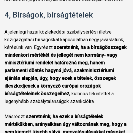
4, Bírságok, bírságtételek
A jelenlegi hazai közlekedési szabálysértési illetve
közigazgatási bírságokkal kapcsolatban négy javaslatunk,
kérésünk van. Egyrészt
szeretnénk, ha a bírságösszegek
mindenkori mértékét és jellegét nem kormány- vagy
minisztériumi rendelet határozná meg, hanem
parlamenti döntés hagyná jóvá, szakminisztériumi
ajánlás alapján, úgy, hogy ezek a tételek, összegek
illeszkedjenek a környező európai országok
bírságtételeinek összegeihez,
különös tekintettel a
legenyhébb szabálytalanságok szankcióira.
Másrészt
szeretnénk, ha ezek a bírságtételek
mértékükben, arányaikban úgy változnának meg, hogy a
nem kiemelt, kisebb súlyú, megvalósulásukkal másokat