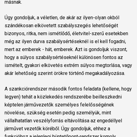
másnak.
Úgy gondoljuk, a véletlen, de akár az ilyen-olyan okból
szándékosan elkövetett szabályszegés lehetőségét
bizonyos, ritka, nem ismétlődő, életvitel-szerű esetekben
még az ilyen durva szabálysértéseknél is el kell fogadni,
mert az emberek - hát, emberek. Azt is gondoljuk viszont,
hogy a súlyos szabálysértéseknél különösen fontos az
ismételt, gyakori elkövetés extrém súlyos megtorlása, vagy
akár lehetőség szerint örökre történő megakadályozása.
A szankciórendszer második fontos feladata (kellene, hogy
legyen) tehát a közlekedés rendszerébe beilleszkedni
képtelen járművezetők személyes felelősségének
növelése, szükség esetén pedig személyük, mint
vállalhatatlan veszélyforrás eltávolítása az engedéllyel
járművet vezetők köréből. Úgy gondoljuk, ehhez a
funkcióhoz a jelenlegi büntetőpont-rendszer komoly