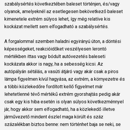
szabálysértés következtében baleset történjen, és/vagy
olyanok, amelyeknél az esetlegesen bekövetkező baleset
kimenetele extrém súlyos lehet, így még relatíve kis
kockázat mellett sem elfogadható a szabálysértés.
A forgalommal szemben haladni egyirányú úton, a döntési
képességeket, reakcióidőket veszélyesen lerontó
mértékben ittas vagy bódult autóvezetés baleseti
kockázata akkor is nagy, ha a sebesség kicsi. Az
autópályán sétálás, a vasúti átjáró vagy akár csak a piros
lámpa figyelmen kívül hagyása, az extrém, a környezetre és
a többi közlekedőre fordított kellő figyelmet már
lehetetlenné tévő mértékű extrém gyorshajtás pedig akár
csak egy kis hiba esetén is olyan súlyos következménnyel
jár, hogy akkor sem elfogadható, ha a közlekedő illetve
járművezető mindent észlel maga körült és száz
százalékban biztos benne: nem történhet baja se neki, se