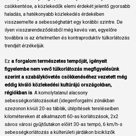
csökkentése, a közlekedők elemi érdekét jelentő gyorsabb
haladás, a hatékonyabb közlekedés érdekében
visszaemelte a sebességhatárt egy korábbi szintre. De
ilyen visszarendeződésből még kevés van, egyelőre
továbbra is az értelmetlen és kontraproduktív túlkorlátozás
trendjét érzékeljük.
Ez
a forgalom természetes tempóját, igényeit
figyelembe nem vevő túlkorlátozás megfigyelésünk
szerint a szabálykövetés csökkenéséhez vezetett még
eddig kiváló közlekedési kultúrájú országokban,
régiókban is
. A komolytalanul alacsony
sebességkorlátozásokat (idegenforgalmi zónákban
szezonon kívüli 20-as táblák, útépítések tereléseiben
kilométereken át alkalmazott 60-as korlátozások, 2x2
sávos városi gyűjtőutakon előírt 30-as tempó, 6 km/h-s
sebességkorlátozás a külterületi járdákon biciklizők