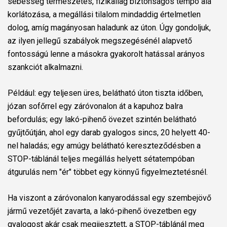
sebesség természetes, fizikailag biztonságos tempó alá
korlátozása, a megállási tilalom mindaddig értelmetlen
dolog, amíg magányosan haladunk az úton. Úgy gondoljuk,
az ilyen jellegű szabályok megszegésénél alapvető
fontosságú lenne a másokra gyakorolt hatással arányos
szankciót alkalmazni.
Például: egy teljesen üres, belátható úton tiszta időben,
józan sofőrrel egy záróvonalon át a kapuhoz balra
befordulás; egy lakó-pihenő övezet szintén belátható
gyűjtőútján, ahol egy darab gyalogos sincs, 20 helyett 40-
nel haladás; egy amúgy belátható kereszteződésben a
STOP-táblánál teljes megállás helyett sétatempóban
átgurulás nem "ér" többet egy könnyű figyelmeztetésnél.
Ha viszont a záróvonalon kanyarodással egy szembejövő
jármű vezetőjét zavarta, a lakó-pihenő övezetben egy
gyalogost akár csak megijesztett, a STOP-táblánál meg