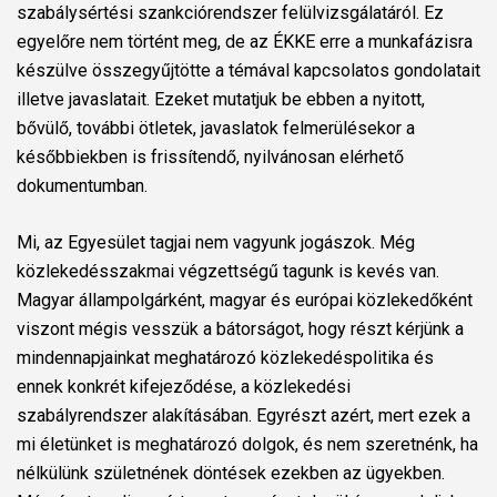
szabálysértési szankciórendszer felülvizsgálatáról. Ez
egyelőre nem történt meg, de az ÉKKE erre a munkafázisra
készülve összegyűjtötte a témával kapcsolatos gondolatait
illetve javaslatait. E
zeket mutatjuk be ebben a nyitott,
bővülő, további ötletek, javaslatok felmerülésekor a
későbbiekben is frissítendő, nyilvánosan elérhető
dokumentumban.
Mi, az Egyesület tagjai nem vagyunk jogászok. Még
közlekedésszakmai végzettségű tagunk is kevés van.
Magyar állampolgárként, magyar és európai közlekedőként
viszont mégis vesszük a bátorságot, hogy részt kérjünk a
mindennapjainkat meghatározó közlekedéspolitika és
ennek konkrét kifejeződése, a közlekedési
szabályrendszer alakításában. Egyrészt azért, mert ezek a
mi életünket is meghatározó dolgok, és nem szeretnénk, ha
nélkülünk születnének döntések ezekben az ügyekben.