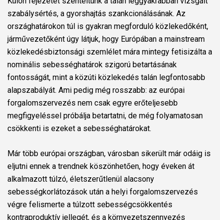
Külön fejezetet szenteltünk a talán leggyakrabban vizsgált
szabálysértés, a gyorshajtás szankcionálásának. Az
országhatárokon túl is gyakran megforduló közlekedőként,
járművezetőként úgy látjuk, hogy Európában a mainstream
közlekedésbiztonsági szemlélet mára mintegy fetisizálta a
nominális sebességhatárok szigorú betartásának
fontosságát, mint a közúti közlekedés talán legfontosabb
alapszabályát. Ami pedig még rosszabb: az európai
forgalomszervezés nem csak egyre erőteljesebb
megfigyeléssel próbálja betartatni, de még folyamatosan
csökkenti is ezeket a sebességhatárokat.
Már több európai országban, városban sikerült már odáig is
eljutni ennek a trendnek köszönhetően, hogy éveken át
alkalmazott túlzó, életszerűtlenül alacsony
sebességkorlátozások után a helyi forgalomszervezés
végre felismerte a túlzott sebességcsökkentés
kontraproduktív jellegét, és a környezetszennyezés