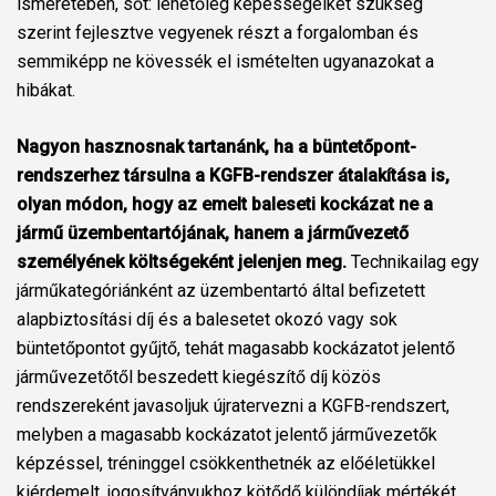
ismeretében, sőt: lehetőleg képességeiket szükség
szerint fejlesztve vegyenek részt a forgalomban és
semmiképp ne kövessék el ismételten ugyanazokat a
hibákat.
Nagyon hasznosnak tartanánk, ha a büntetőpont-
rendszerhez társulna a KGFB-rendszer átalakítása is,
olyan módon, hogy az emelt baleseti kockázat ne a
jármű üzembentartójának, hanem a járművezető
személyének költségeként jelenjen meg.
Technikailag egy
járműkategóriánként az üzembentartó által befizetett
alapbiztosítási díj és a balesetet okozó vagy sok
büntetőpontot gyűjtő, tehát magasabb kockázatot jelentő
járművezetőtől beszedett kiegészítő díj közös
rendszereként javasoljuk újratervezni a KGFB-rendszert,
melyben a magasabb kockázatot jelentő járművezetők
képzéssel, tréninggel csökkenthetnék az előéletükkel
kiérdemelt, jogosítványukhoz kötődő különdíjak mértékét.