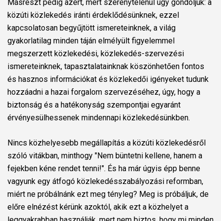
Másrészt pedig azért, mert szerénytelenül úgy gondoljuk: a
közúti közlekedés iránti érdeklődésünknek, ezzel
kapcsolatosan begyűjtött ismereteinknek, a világ
gyakorlatilag minden táján elmélyült figyelemmel
megszerzett közlekedési, közlekedés-szervezési
ismereteinknek, tapasztalatainknak köszönhetően fontos
és hasznos információkat és közlekedői igényeket tudunk
hozzáadni a hazai forgalom szervezéséhez, úgy, hogy a
biztonság és a hatékonyság szempontjai egyaránt
érvényesülhessenek mindennapi közlekedésünkben.
Nincs közhelyesebb megállapítás a közúti közlekedésről
szóló vitákban, minthogy "Nem büntetni kellene, hanem a
fejekben kéne rendet tenni!". És ha már úgyis épp benne
vagyunk egy átfogó közlekedésszabályozási reformban,
miért ne próbálnánk ezt meg tényleg? Meg is próbáljuk, de
előre elnézést kérünk azoktól, akik ezt a közhelyet a
leggyakrabban használják, mert nem biztos, hogy mi minden