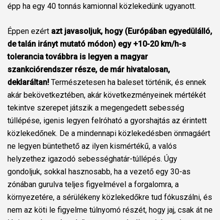
épp ha egy 40 tonnás kamionnal közlekedünk ugyanott.
Éppen ezért
azt javasoljuk, hogy (Európában egyedülálló,
de talán irányt mutató módon) egy +10-20 km/h-s
tolerancia továbbra is legyen a magyar
szankciórendszer része, de már hivatalosan,
deklaráltan!
Természetesen ha baleset történik, és ennek
akár bekövetkeztében, akár következményeinek mértékét
tekintve szerepet játszik a megengedett sebesség
túllépése, igenis legyen felróható a gyorshajtás az érintett
közlekedőnek. De a mindennapi közlekedésben önmagáért
ne legyen büntethető az ilyen kismértékű, a valós
helyzethez igazodó sebességhatár-túllépés. Úgy
gondoljuk, sokkal hasznosabb, ha a vezető egy 30-as
zónában gurulva teljes figyelmével a forgalomra, a
környezetére, a sérülékeny közlekedőkre tud fókuszálni, és
nem az köti le figyelme túlnyomó részét, hogy jaj, csak át ne