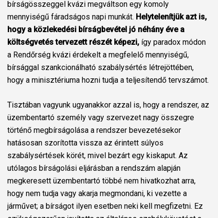
bírságösszeggel kvázi megváltson egy komoly
mennyiségű fáradságos napi munkát.
Helytelenítjük azt is,
hogy a közlekedési bírságbevétel jó néhány éve a
költségvetés tervezett részét képezi,
így paradox módon
a Rendőrség kvázi érdekelt a megfelelő mennyiségű,
bírsággal szankcionálható szabálysértés létrejöttében,
hogy a minisztériuma hozni tudja a teljesítendő tervszámot.
Tisztában vagyunk ugyanakkor azzal is, hogy a rendszer, az
üzembentartó személy vagy szervezet nagy összegre
történő megbírságolása a rendszer bevezetésekor
hatásosan szorította vissza az érintett súlyos
szabálysértések körét, mivel bezárt egy kiskaput. Az
utólagos bírságolási eljárásban a rendszám alapján
megkeresett üzembentartó többé nem hivatkozhat arra,
hogy nem tudja vagy akarja megmondani, ki vezette a
járművet; a bírságot ilyen esetben neki kell megfizetni. Ez