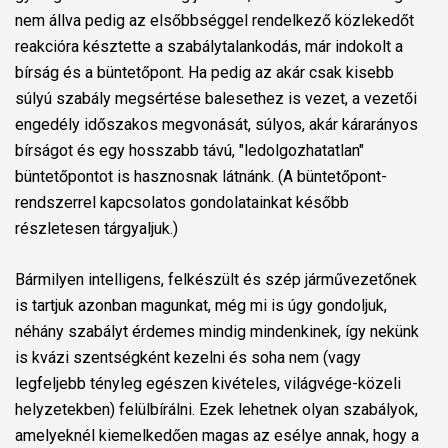
nem állva pedig az elsőbbséggel rendelkező közlekedőt
reakcióra késztette a szabálytalankodás, már indokolt a
bírság és a büntetőpont. Ha pedig az akár csak kisebb
súlyú szabály megsértése balesethez is vezet, a vezetői
engedély időszakos megvonását, súlyos, akár kárarányos
bírságot és egy hosszabb távú, "ledolgozhatatlan"
büntetőpontot is hasznosnak látnánk. (A büntetőpont-
rendszerrel kapcsolatos gondolatainkat később
részletesen tárgyaljuk.)
Bármilyen intelligens, felkészült és szép járművezetőnek
is tartjuk azonban magunkat, még mi is úgy gondoljuk,
néhány szabályt érdemes mindig mindenkinek, így nekünk
is kvázi szentségként kezelni és soha nem (vagy
legfeljebb tényleg egészen kivételes, világvége-közeli
helyzetekben) felülbírálni. Ezek lehetnek olyan szabályok,
amelyeknél kiemelkedően magas az esélye annak, hogy a