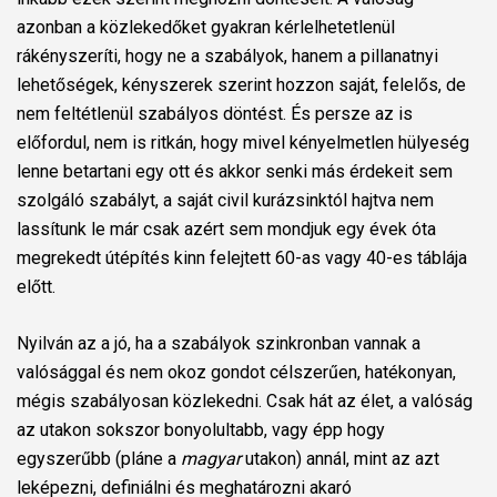
azonban a közlekedőket gyakran kérlelhetetlenül
rákényszeríti, hogy ne a szabályok, hanem a pillanatnyi
lehetőségek, kényszerek szerint hozzon saját, felelős, de
nem feltétlenül szabályos döntést. És persze az is
előfordul, nem is ritkán, hogy mivel kényelmetlen hülyeség
lenne betartani egy ott és akkor senki más érdekeit sem
szolgáló szabályt, a saját civil kurázsinktól hajtva nem
lassítunk le már csak azért sem mondjuk egy évek óta
megrekedt útépítés kinn felejtett 60-as vagy 40-es táblája
előtt.
Nyilván az a jó, ha a szabályok szinkronban vannak a
valósággal és nem okoz gondot célszerűen, hatékonyan,
mégis szabályosan közlekedni. Csak hát az élet, a valóság
az utakon sokszor bonyolultabb, vagy épp hogy
egyszerűbb (pláne a
magyar
utakon) annál, mint az azt
leképezni, definiálni és meghatározni akaró