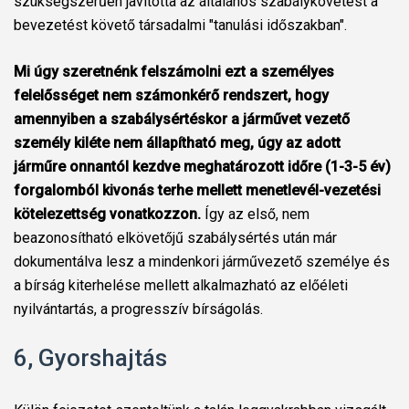
szükségszerűen javította az általános szabálykövetést a
bevezetést követő társadalmi "tanulási időszakban".
Mi úgy szeretnénk felszámolni ezt a személyes
felelősséget nem számonkérő rendszert, hogy
amennyiben a szabálysértéskor a járművet vezető
személy kiléte nem állapítható meg, úgy az adott
járműre onnantól kezdve meghatározott időre (1-3-5 év)
forgalomból kivonás terhe mellett menetlevél-vezetési
kötelezettség vonatkozzon.
Így az első, nem
beazonosítható elkövetőjű szabálysértés után már
dokumentálva lesz a mindenkori járművezető személye és
a bírság kiterhelése mellett alkalmazható az előéleti
nyilvántartás, a progresszív bírságolás.
6, Gyorshajtás