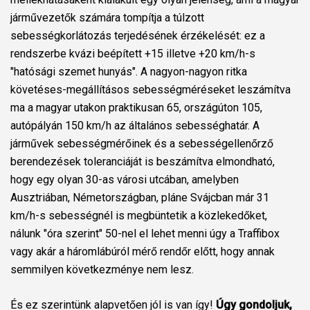
járművezetők számára tompítja a túlzott
sebességkorlátozás terjedésének érzékelését: ez a
rendszerbe kvázi beépített +15 illetve +20 km/h-s
"hatósági szemet hunyás". A nagyon-nagyon ritka
követéses-megállításos sebességméréseket leszámítva
ma a magyar utakon praktikusan 65, országúton 105,
autópályán 150 km/h az általános sebességhatár. A
járművek sebességmérőinek és a sebességellenőrző
berendezések toleranciáját is beszámítva elmondható,
hogy egy olyan 30-as városi utcában, amelyben
Ausztriában, Németországban, pláne Svájcban már 31
km/h-s sebességnél is megbüntetik a közlekedőket,
nálunk "óra szerint" 50-nel el lehet menni úgy a Traffibox
vagy akár a háromlábúról mérő rendőr előtt, hogy annak
semmilyen következménye nem lesz.
És ez szerintünk alapvetően jól is van így!
Úgy gondoljuk,