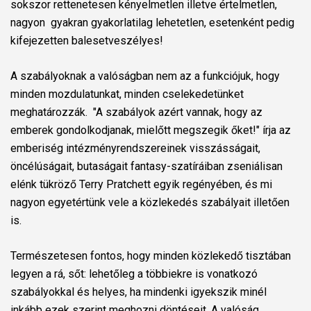
sokszor rettenetesen kényelmetlen illetve értelmetlen,
nagyon
gyakran gyakorlatilag lehetetlen, esetenként pedig
kifejezetten balesetveszélyes!
A szabályoknak a valóságban nem az a funkciójuk, hogy
minden mozdulatunkat, minden cselekedetünket
meghatározzák.
"A szabályok azért vannak, hogy az
emberek gondolkodjanak, mielőtt megszegik őket!" írja az
emberiség intézményrendszereinek visszásságait,
öncélúságait, butaságait fantasy-szatíráiban zseniálisan
elénk tükröző Terry Pratchett egyik regényében, és mi
nagyon egyetértünk vele a közlekedés szabályait illetően
is.
Természetesen fontos, hogy minden közlekedő tisztában
legyen a rá, sőt: lehetőleg a többiekre is vonatkozó
szabályokkal és helyes, ha mindenki igyekszik minél
inkább ezek szerint meghozni döntéseit. A valóság