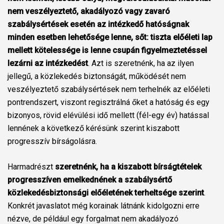
nem veszélyeztető, akadályozó vagy zavaró
szabálysértések esetén az intézkedő hatóságnak
minden esetben lehetősége lenne, sőt: tiszta előéleti lap
mellett kötelessége is lenne csupán figyelmeztetéssel
lezárni az intézkedést
. Azt is szeretnénk, ha az ilyen
jellegű, a közlekedés biztonságát, működését nem
veszélyeztető szabálysértések nem terhelnék az előéleti
pontrendszert, viszont regisztrálná őket a hatóság és egy
bizonyos, rövid elévülési idő mellett (fél-egy év) hatással
lennének a következő kérésünk szerint kiszabott
progresszív bírságolásra.
Harmadrészt
szeretnénk, ha a kiszabott bírságtételek
progresszíven emelkednének a szabálysértő
közlekedésbiztonsági előéletének terheltsége szerint
.
Konkrét javaslatot még korainak látnánk kidolgozni erre
nézve, de például egy forgalmat nem akadályozó