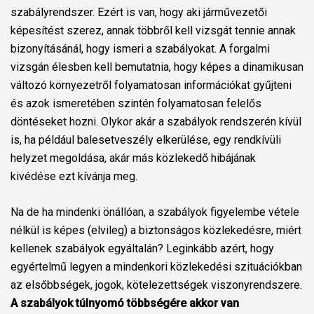
szabályrendszer. Ezért is van, hogy aki járművezetői
képesítést szerez, annak többről kell vizsgát tennie annak
bizonyításánál, hogy ismeri a szabályokat. A forgalmi
vizsgán élesben kell bemutatnia, hogy képes a dinamikusan
változó környezetről folyamatosan információkat gyűjteni
és azok ismeretében szintén folyamatosan felelős
döntéseket hozni. Olykor akár a szabályok rendszerén kívül
is, ha például balesetveszély elkerülése, egy rendkívüli
helyzet megoldása, akár más közlekedő hibájának
kivédése ezt kívánja meg.
Na de ha mindenki önállóan, a szabályok figyelembe vétele
nélkül is képes (elvileg) a biztonságos közlekedésre, miért
kellenek szabályok egyáltalán? Leginkább azért, hogy
egyértelmű legyen a mindenkori közlekedési szituációkban
az elsőbbségek, jogok, kötelezettségek viszonyrendszere.
A szabályok túlnyomó többségére akkor van