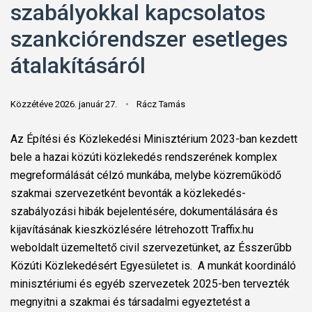
szabályokkal kapcsolatos
szankciórendszer esetleges
átalakításáról
Közzétéve 2026. január 27.
Rácz Tamás
Az Építési és Közlekedési Minisztérium 2023-ban kezdett
bele a hazai közúti közlekedés rendszerének komplex
megreformálását célzó munkába, melybe közreműködő
szakmai szervezetként bevonták a közlekedés-
szabályozási hibák bejelentésére, dokumentálására és
kijavításának kieszközlésére létrehozott Traffix.hu
weboldalt üzemeltető civil szervezetünket, az Ésszerűbb
Közúti Közlekedésért Egyesületet is. A munkát koordináló
minisztériumi és egyéb szervezetek 2025-ben tervezték
megnyitni a szakmai és társadalmi egyeztetést a