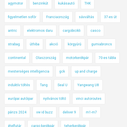
agymotor
benzinkút
kukásautó
THK
figyelmetlen sofőr
Franciaország
sávváltás
37-es út
antric
elektromos daru
cargobicikli
casco
strabag
úthiba
akció
körgyűrű
gumiabroncs
continental
Olaszország
motorkerékpár
70-es tábla
mesterséges intelligencia
gck
up and charge
induktív töltés
Tang
Seal U
Yangwang U8
európai autóipar
nyilvános töltő
vinci autoroutes
párizs 2024
vw id buzz
deliver 9
m1-m7
ételfutár
cargo kerékpár
teherkerékpár