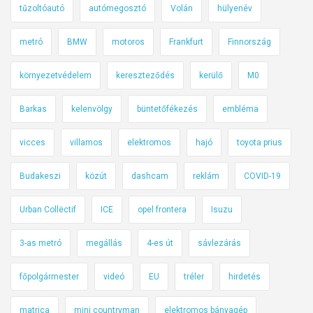
tűzoltóautó
autómegosztó
Volán
hülyenév
metró
BMW
motoros
Frankfurt
Finnország
környezetvédelem
kereszteződés
kerülő
M0
Barkas
kelenvölgy
büntetőfékezés
embléma
vicces
villamos
elektromos
hajó
toyota prius
Budakeszi
közút
dashcam
reklám
COVID-19
Urban Collëctif
ICE
opel frontera
Isuzu
3-as metró
megállás
4-es út
sávlezárás
főpolgármester
videó
EU
tréler
hirdetés
matrica
mini countryman
elektromos bányagép