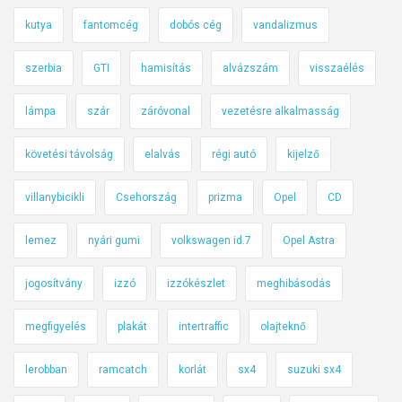
kutya
fantomcég
dobós cég
vandalizmus
szerbia
GTI
hamisítás
alvázszám
visszaélés
lámpa
szár
záróvonal
vezetésre alkalmasság
követési távolság
elalvás
régi autó
kijelző
villanybicikli
Csehország
prizma
Opel
CD
lemez
nyári gumi
volkswagen id.7
Opel Astra
jogosítvány
izzó
izzókészlet
meghibásodás
megfigyelés
plakát
intertraffic
olajteknő
lerobban
ramcatch
korlát
sx4
suzuki sx4