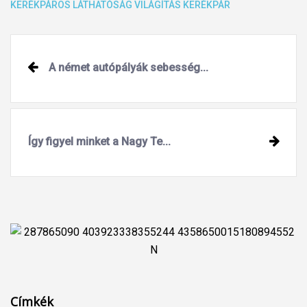
KERÉKPÁROS
LÁTHATÓSÁG
VILÁGÍTÁS
KERÉKPÁR
Post
A német autópályák sebesség...
navigation
Így figyel minket a Nagy Te...
Címkék