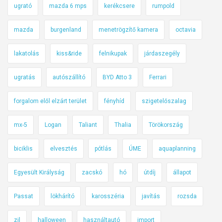
ugrató
mazda 6 mps
kerékcsere
rumpold
mazda
burgenland
menetrögzítő kamera
octavia
lakatolás
kiss&ride
felnikupak
járdaszegély
ugratás
autószállító
BYD Atto 3
Ferrari
forgalom elől elzárt terület
fényhíd
szigetelőszalag
mx-5
Logan
Taliant
Thalia
Törökország
biciklis
elvesztés
pótlás
ÚME
aquaplanning
Egyesült Királyság
zacskó
hó
útdíj
állapot
Passat
lökhárító
karosszéria
javítás
rozsda
zil
halloween
használtautó
import