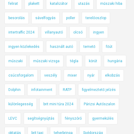
felirat
plakett
katalizátor
utazás
műszaki hiba
besorolás
sávelfogyás
poller
terelőoszlop
intertraffic 2024
villanyautó
olcsó
ingyen
ingyen közlekedés
használt autó
temető
főút
műszaki
műszaki vizsga
tégla
körút
hungária
csúcsforgalom
veszély
mixer
nyár
elkobzás
Dolphin
infotainment
RATP
figyelmeztető jelzés
különlegesség
brit mini túra 2024
Párizsi Autószalon
LEVC
segítségnyújtás
fényszóró
gyermekülés
oktatás
brit taxi
teherbringa
Svédország