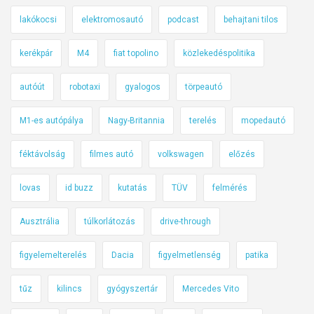
lakókocsi
elektromosautó
podcast
behajtani tilos
kerékpár
M4
fiat topolino
közlekedéspolitika
autóút
robotaxi
gyalogos
törpeautó
M1-es autópálya
Nagy-Britannia
terelés
mopedautó
féktávolság
filmes autó
volkswagen
előzés
lovas
id buzz
kutatás
TÜV
felmérés
Ausztrália
túlkorlátozás
drive-through
figyelemelterelés
Dacia
figyelmetlenség
patika
tűz
kilincs
gyógyszertár
Mercedes Vito