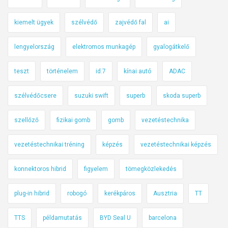
kiemelt ügyek
szélvédő
zajvédő fal
ai
lengyelország
elektromos munkagép
gyalogátkelő
teszt
történelem
id.7
kínai autó
ADAC
szélvédőcsere
suzuki swift
superb
skoda superb
szellőző
fizikai gomb
gomb
vezetéstechnika
vezetéstechnikai tréning
képzés
vezetéstechnikai képzés
konnektoros hibrid
figyelem
tömegközlekedés
plug-in hibrid
robogó
kerékpáros
Ausztria
TT
TTS
példamutatás
BYD Seal U
barcelona