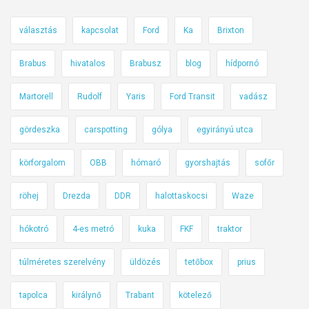
választás
kapcsolat
Ford
Ka
Brixton
Brabus
hivatalos
Brabusz
blog
hídpornó
Martorell
Rudolf
Yaris
Ford Transit
vadász
gördeszka
carspotting
gólya
egyirányú utca
körforgalom
OBB
hómaró
gyorshajtás
sofőr
röhej
Drezda
DDR
halottaskocsi
Waze
hókotró
4-es metró
kuka
FKF
traktor
túlméretes szerelvény
üldözés
tetőbox
prius
tapolca
királynő
Trabant
kötelező