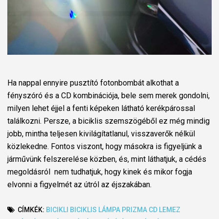
Ha nappal ennyire pusztító fotonbombát alkothat a
fényszóró és a CD kombinációja, bele sem merek gondolni,
milyen lehet éjjel a fenti képeken látható kerékpárossal
találkozni. Persze, a biciklis szemszögéből ez még mindig
jobb, mintha teljesen kivilágítatlanul, visszaverők nélkül
közlekedne. Fontos viszont, hogy másokra is figyeljünk a
járművünk felszerelése közben, és, mint láthatjuk, a cédés
megoldásról nem tudhatjuk, hogy kinek és mikor fogja
elvonni a figyelmét az útról az éjszakában.
CÍMKÉK:
BICIKLI
BICIKLIS
LÁMPA
PRIZMA
CD
LEMEZ