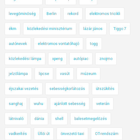
levegőminőség
Berlin
rekord
elektromos tricikli
ékm
közlekedési minisztérium
lázár jános
Tiggo 7
autónevek
elektromos vontatóhajó
togg
közlekedési lámpa
xpeng
autópiac
znojmo
jelzőlámpa
lipcse
vasút
múzeum
éjszakai vezetés
sebességkorlátozás
útszűkítés
sanghaj
wuhu
ajánlott sebesség
veterán
látnivaló
dánia
shell
balesetmegelőzés
vadkerítés
Üllői út
önvezető taxi
OT-rendszám