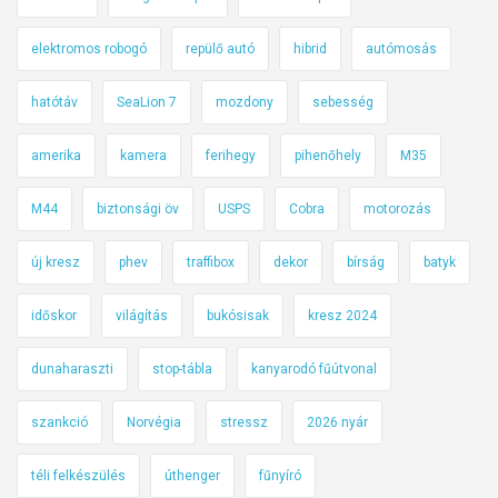
elektromos robogó
repülő autó
hibrid
autómosás
hatótáv
SeaLion 7
mozdony
sebesség
amerika
kamera
ferihegy
pihenőhely
M35
M44
biztonsági öv
USPS
Cobra
motorozás
új kresz
phev
traffibox
dekor
bírság
batyk
időskor
világítás
bukósisak
kresz 2024
dunaharaszti
stop-tábla
kanyarodó fűútvonal
szankció
Norvégia
stressz
2026 nyár
téli felkészülés
úthenger
fűnyíró