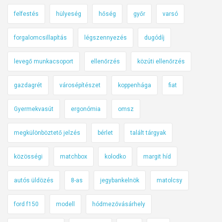
felfestés
hülyeség
hőség
győr
varsó
forgalomcsillapítás
légszennyezés
dugódíj
levegő munkacsoport
ellenőrzés
közúti ellenőrzés
gazdagrét
városépítészet
koppenhága
fiat
Gyermekvasút
ergonómia
omsz
megkülönböztető jelzés
bérlet
talált tárgyak
közösségi
matchbox
kolodko
margit híd
autós üldözés
8-as
jegybankelnök
matolcsy
ford f150
modell
hódmezővásárhely