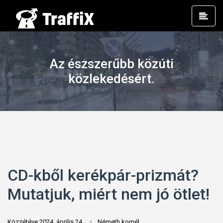
Prim
Men
Az észszerűbb közúti
közlekedésért.
CD-kből kerékpár-prizmát?
Mutatjuk, miért nem jó ötlet!
Közzétéve 2024. április 24.
Németh kornél