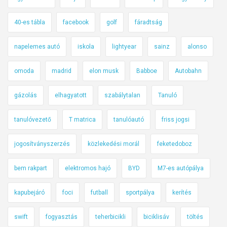
40-es tábla
facebook
golf
fáradtság
napelemes autó
iskola
lightyear
sainz
alonso
omoda
madrid
elon musk
Babboe
Autobahn
gázolás
elhagyatott
szabálytalan
Tanuló
tanulóvezető
T matrica
tanulóautó
friss jogsi
jogosítványszerzés
közlekedési morál
feketedoboz
bem rakpart
elektromos hajó
BYD
M7-es autópálya
kapubejáró
foci
futball
sportpálya
kerítés
swift
fogyasztás
teherbicikli
biciklisáv
töltés