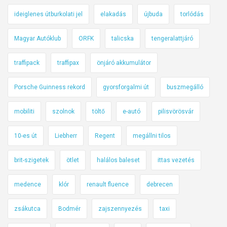
ideiglenes útburkolati jel
elakadás
újbuda
torlódás
Magyar Autóklub
ORFK
talicska
tengeralattjáró
traffipack
traffipax
önjáró akkumulátor
Porsche Guinness rekord
gyorsforgalmi út
buszmegálló
mobiliti
szolnok
töltő
e-autó
pilisvörösvár
10-es út
Liebherr
Regent
megállni tilos
brit-szigetek
ötlet
halálos baleset
ittas vezetés
medence
klór
renault fluence
debrecen
zsákutca
Bodmér
zajszennyezés
taxi