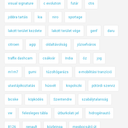
visual signature
c evolution
futár
ctis
jobbra tartás
kia
niro
sportage
lakott terület kezdete
lakott terület vége
genf
daru
citroen
agip
oldaltávolság
józsefváros
traffix dashcam
csákvár
India
őz
jog
m1m7
gumi
tűzoltógarázs
e-mobilitási tranzíció
utastájékoztatás
húsvét
kispolszki
pötördi szerviz
bicske
köpködés
Szentendre
szabálytalanság
vw
felesleges tábla
útburkolati jel
hidrogénautó
8126
renault
közbringa
megbocsátó út