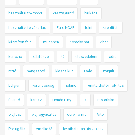
használtautó-import
kesztyűtartó
barkács
használtautó-vásárlás
Euro NCAP
felni
kifordított
kifordított felni
münchen
homokvihar
vihar
korrózió
kábítószer
20
utasvédelem
rádió
retró
hangszóró
klasszikus
Lada
zsiguli
belgium
várandósság
hólánc
fenntartható mobilitás
új autó
kamaz
Honda E:ny1
la
motorhiba
olajfüst
olajfogyasztás
euro-norma
Vito
Portugália
emelkedő
beláthatatlan útszakasz