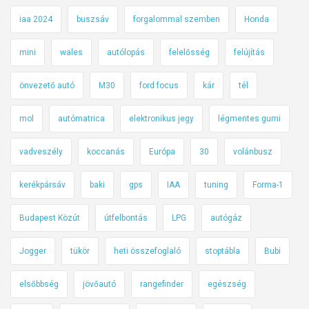
iaa 2024
buszsáv
forgalommal szemben
Honda
mini
wales
autólopás
felelősség
felújítás
önvezető autó
M30
ford focus
kár
tél
mol
autómatrica
elektronikus jegy
légmentes gumi
vadveszély
koccanás
Európa
30
volánbusz
kerékpársáv
baki
gps
IAA
tuning
Forma-1
Budapest Közút
útfelbontás
LPG
autógáz
Jogger
tükör
heti összefoglaló
stoptábla
Bubi
elsőbbség
jövőautó
rangefinder
egészség