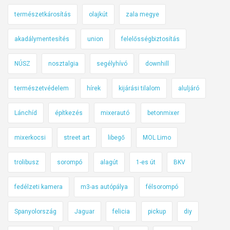
természetkárosítás
olajkút
zala megye
akadálymentesítés
union
felelősségbiztosítás
NÚSZ
nosztalgia
segélyhívó
downhill
természetvédelem
hírek
kijárási tilalom
aluljáró
Lánchíd
építkezés
mixerautó
betonmixer
mixerkocsi
street art
libegő
MOL Limo
trolibusz
sorompó
alagút
1-es út
BKV
fedélzeti kamera
m3-as autópálya
félsorompó
Spanyolország
Jaguar
felicia
pickup
diy