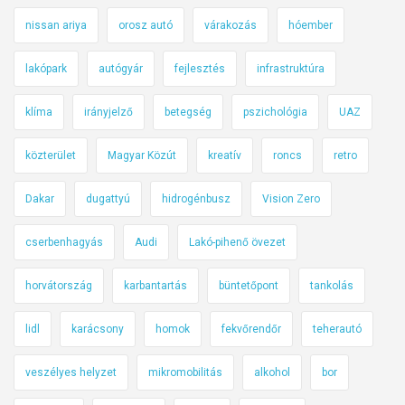
nissan ariya
orosz autó
várakozás
hóember
lakópark
autógyár
fejlesztés
infrastruktúra
klíma
irányjelző
betegség
pszichológia
UAZ
közterület
Magyar Közút
kreatív
roncs
retro
Dakar
dugattyú
hidrogénbusz
Vision Zero
cserbenhagyás
Audi
Lakó-pihenő övezet
horvátország
karbantartás
büntetőpont
tankolás
lidl
karácsony
homok
fekvőrendőr
teherautó
veszélyes helyzet
mikromobilitás
alkohol
bor