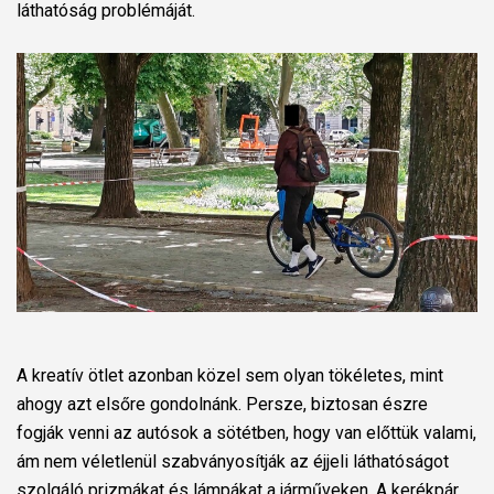
láthatóság problémáját.
A kreatív ötlet azonban közel sem olyan tökéletes, mint
ahogy azt elsőre gondolnánk. Persze, biztosan észre
fogják venni az autósok a sötétben, hogy van előttük valami,
ám nem véletlenül szabványosítják az éjjeli láthatóságot
szolgáló prizmákat és lámpákat a járműveken. A kerékpár