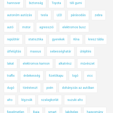
hannover
biztonság
Toyota
téli gumi
autonóm autózás
tesla
LED
párásodás
zebra
autó
motor
agresszió
elektromos busz
repülőtér
statisztika
gyerekek
Kína
kresz tábla
útfelújítás
maxxus
sebességhatár
útépítés
lakat
elektromos kamion
alkatrész
művészet
traffix
érdekesség
fizetőkapu
logó
vicc
dugó
törésteszt
poén
dohányzás az autóban
alto
légzsák
szalagkorlát
suzuki alto
figyelmetlen
Baja
smart
lakótelep
hagyomány