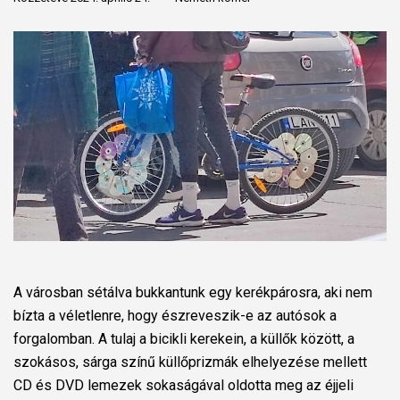
A városban sétálva bukkantunk egy kerékpárosra, aki nem
bízta a véletlenre, hogy észreveszik-e az autósok a
forgalomban. A tulaj a bicikli kerekein, a küllők között, a
szokásos, sárga színű küllőprizmák elhelyezése mellett
CD és DVD lemezek sokaságával oldotta meg az éjjeli