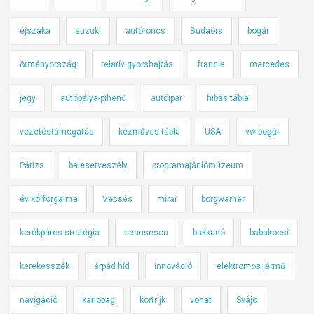
éjszaka
suzuki
autóroncs
Budaörs
bogár
örményország
relatív gyorshajtás
francia
mercedes
jegy
autópálya-pihenő
autóipar
hibás tábla
vezetéstámogatás
kézműves tábla
USA
vw bogár
Párizs
balesetveszély
programajánlómúzeum
év körforgalma
Vecsés
mirai
borgwarner
kerékpáros stratégia
ceausescu
bukkanó
babakocsi
kerekesszék
árpád híd
innováció
elektromos jármű
navigáció
karlobag
kortrijk
vonat
Svájc