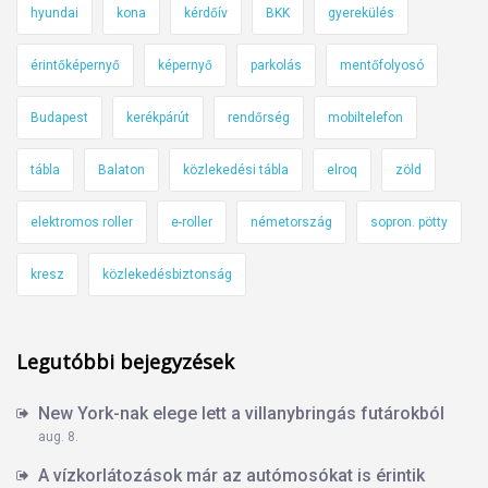
hyundai
kona
kérdőív
BKK
gyerekülés
érintőképernyő
képernyő
parkolás
mentőfolyosó
Budapest
kerékpárút
rendőrség
mobiltelefon
tábla
Balaton
közlekedési tábla
elroq
zöld
elektromos roller
e-roller
németország
sopron. pötty
kresz
közlekedésbiztonság
Legutóbbi bejegyzések
New York-nak elege lett a villanybringás futárokból
aug. 8.
A vízkorlátozások már az autómosókat is érintik