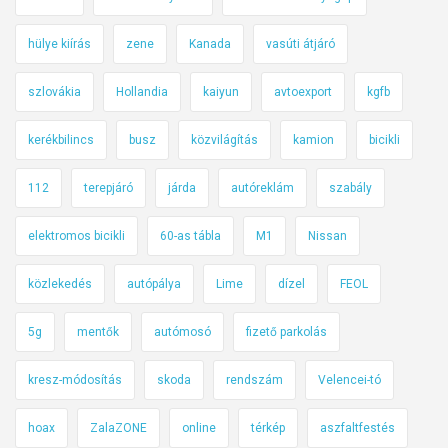
hülye kiírás
zene
Kanada
vasúti átjáró
szlovákia
Hollandia
kaiyun
avtoexport
kgfb
kerékbilincs
busz
közvilágítás
kamion
bicikli
112
terepjáró
járda
autóreklám
szabály
elektromos bicikli
60-as tábla
M1
Nissan
közlekedés
autópálya
Lime
dízel
FEOL
5g
mentők
autómosó
fizető parkolás
kresz-módosítás
skoda
rendszám
Velencei-tó
hoax
ZalaZONE
online
térkép
aszfaltfestés