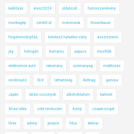
leállósáv
kresz2024
oldalszél
horrorszerelvény
munkagép
zenélő út
motorosok
Rosenbauer
forgalomirányítás
kötelező haladási irány
asszisztens
jég
hidrogén
Komatsu
papucs
mezítláb
elektromos autó
rakomány
üzemanyag
mobilozás
rendőrautó
SUV
láthatóság
Asfinag
genova
Japán
látási viszonyok
alkoholtilalom
baleset
30-as tábla
zöld rendszám
komp
csepel-sziget
lórév
adony
proace
hilux
deliver