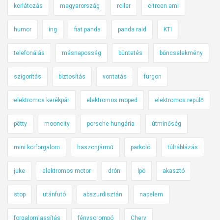
korlátozás
magyarország
roller
citroen ami
humor
ing
fiat panda
panda raid
KTI
telefonálás
másnaposság
büntetés
bűncselekmény
szigorítás
biztosítás
vontatás
furgon
elektromos kerékpár
elektromos moped
elektromos repülő
pötty
mooncity
porsche hungária
útminőség
mini körforgalom
haszonjármű
parkoló
túltáblázás
juke
elektromos motor
drón
lpö
akasztó
stop
utánfutó
abszurdisztán
napelem
forgalomlassítás
fénysorompó
Chery