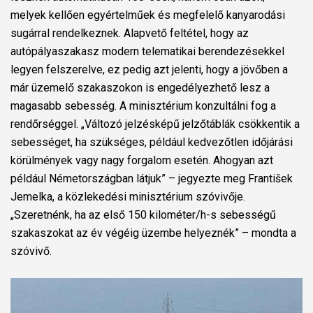
melyek kellően egyértelműek és megfelelő kanyarodási
sugárral rendelkeznek. Alapvető feltétel, hogy az
autópályaszakasz modern telematikai berendezésekkel
legyen felszerelve, ez pedig azt jelenti, hogy a jövőben a
már üzemelő szakaszokon is engedélyezhető lesz a
magasabb sebesség. A minisztérium konzultálni fog a
rendőrséggel. „Változó jelzésképű jelzőtáblák csökkentik a
sebességet, ha szükséges, például kedvezőtlen időjárási
körülmények vagy nagy forgalom esetén. Ahogyan azt
például Németországban látjuk” – jegyezte meg František
Jemelka, a közlekedési minisztérium szóvivője.
„Szeretnénk, ha az első 150 kilométer/h-s sebességű
szakaszokat az év végéig üzembe helyeznék” – mondta a
szóvivő.