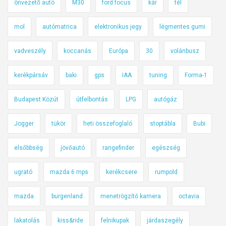
önvezető autó
M30
ford focus
kár
tél
mol
autómatrica
elektronikus jegy
légmentes gumi
vadveszély
koccanás
Európa
30
volánbusz
kerékpársáv
baki
gps
IAA
tuning
Forma-1
Budapest Közút
útfelbontás
LPG
autógáz
Jogger
tükör
heti összefoglaló
stoptábla
Bubi
elsőbbség
jövőautó
rangefinder
egészség
ugrató
mazda 6 mps
kerékcsere
rumpold
mazda
burgenland
menetrögzítő kamera
octavia
lakatolás
kiss&ride
felnikupak
járdaszegély