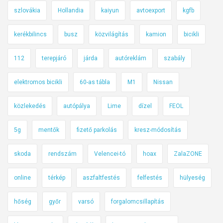
szlovákia
Hollandia
kaiyun
avtoexport
kgfb
kerékbilincs
busz
közvilágítás
kamion
bicikli
112
terepjáró
járda
autóreklám
szabály
elektromos bicikli
60-as tábla
M1
Nissan
közlekedés
autópálya
Lime
dízel
FEOL
5g
mentők
fizető parkolás
kresz-módosítás
skoda
rendszám
Velencei-tó
hoax
ZalaZONE
online
térkép
aszfaltfestés
felfestés
hülyeség
hőség
győr
varsó
forgalomcsillapítás