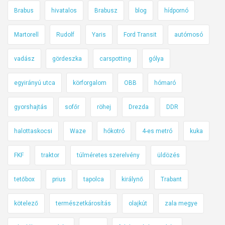
Brabus
hivatalos
Brabusz
blog
hídpornó
Martorell
Rudolf
Yaris
Ford Transit
autómosó
vadász
gördeszka
carspotting
gólya
egyirányú utca
körforgalom
OBB
hómaró
gyorshajtás
sofőr
röhej
Drezda
DDR
halottaskocsi
Waze
hókotró
4-es metró
kuka
FKF
traktor
túlméretes szerelvény
üldözés
tetőbox
prius
tapolca
királynő
Trabant
kötelező
természetkárosítás
olajkút
zala megye