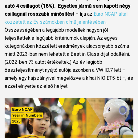
autó 4 csillagot (18%). Egyetlen jármű sem kapott négy
csillagnál rosszabb minősítés
t – írja az
Euro NCAP által
közzétett az Év számokban című jelentésében
.
Összességében a legújabb modellek nagyon jól
teljesítettek a legújabb kritériumok alapján. Az egyes
kategóriákban közzétett eredmények alacsonyabb száma
miatt 2023-ban nem lehetett a Best in Class díjat odaítélni.
(2022-ben 73 autót értékeltek.) Az év legjobb
összteljesítményt nyújtó autója azonban a VW ID.7 lett –
amely egy hajszálnyival megelőzve a kínai NIO ET5-öt –, és
ezzel elnyerte az első helyet.