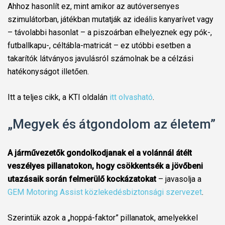
Ahhoz hasonlít ez, mint amikor az autóversenyes
szimulátorban, játékban mutatják az ideális kanyarívet vagy
– távolabbi hasonlat – a piszoárban elhelyeznek egy pók-,
futballkapu-, céltábla-matricát – ez utóbbi esetben a
takarítók látványos javulásról számolnak be a célzási
hatékonyságot illetően.
Itt a teljes cikk, a KTI oldalán
itt olvasható
.
„Megyek és átgondolom az életem”
A járművezetők gondolkodjanak el a volánnál átélt
veszélyes pillanatokon, hogy csökkentsék a jövőbeni
utazásaik során felmerülő kockázatokat
– javasolja a
GEM Motoring Assist közlekedésbiztonsági szervezet
.
Szerintük azok a „hoppá-faktor” pillanatok, amelyekkel