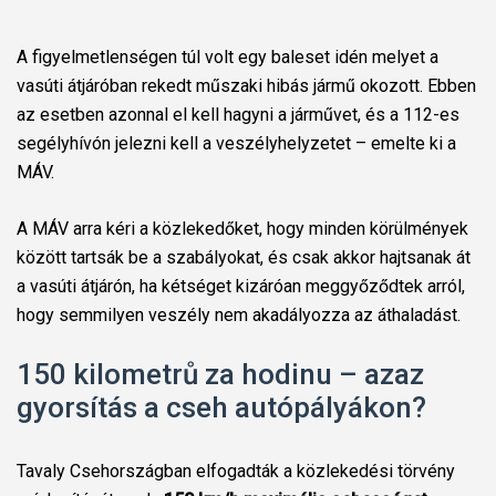
A figyelmetlenségen túl volt egy baleset idén melyet a
vasúti átjáróban rekedt műszaki hibás jármű okozott. Ebben
az esetben azonnal el kell hagyni a járművet, és a 112-es
segélyhívón jelezni kell a veszélyhelyzetet – emelte ki a
MÁV.
A MÁV arra kéri a közlekedőket, hogy minden körülmények
között tartsák be a szabályokat, és csak akkor hajtsanak át
a vasúti átjárón, ha kétséget kizáróan meggyőződtek arról,
hogy semmilyen veszély nem akadályozza az áthaladást.
150 kilometrů za hodinu – azaz
gyorsítás a cseh autópályákon?
Tavaly Csehországban elfogadták a közlekedési törvény