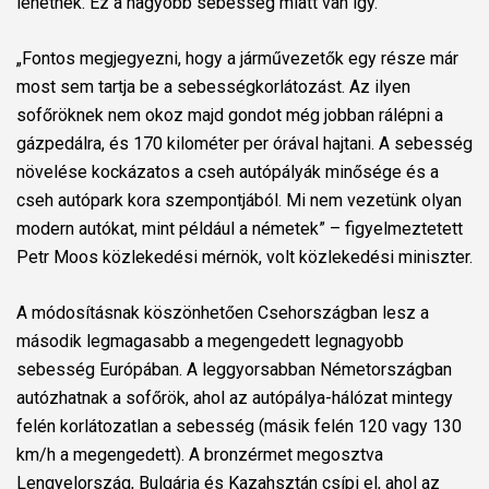
lehetnek. Ez a nagyobb sebesség miatt van így.
„Fontos megjegyezni, hogy a járművezetők egy része már
most sem tartja be a sebességkorlátozást. Az ilyen
sofőröknek nem okoz majd gondot még jobban rálépni a
gázpedálra, és 170 kilométer per órával hajtani. A sebesség
növelése kockázatos a cseh autópályák minősége és a
cseh autópark kora szempontjából. Mi nem vezetünk olyan
modern autókat, mint például a németek” – figyelmeztetett
Petr Moos közlekedési mérnök, volt közlekedési miniszter.
A módosításnak köszönhetően Csehországban lesz a
második legmagasabb a megengedett legnagyobb
sebesség Európában. A leggyorsabban Németországban
autózhatnak a sofőrök, ahol az autópálya-hálózat mintegy
felén korlátozatlan a sebesség (másik felén 120 vagy 130
km/h a megengedett). A bronzérmet megosztva
Lengyelország, Bulgária és Kazahsztán csípi el, ahol az