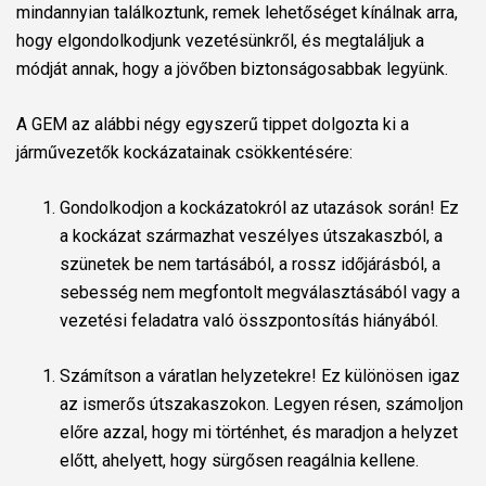
mindannyian találkoztunk, remek lehetőséget kínálnak arra,
hogy elgondolkodjunk vezetésünkről, és megtaláljuk a
módját annak, hogy a jövőben biztonságosabbak legyünk.
A GEM az alábbi négy egyszerű tippet dolgozta ki a
járművezetők kockázatainak csökkentésére:
Gondolkodjon a kockázatokról az utazások során! Ez
a kockázat származhat veszélyes útszakaszból, a
szünetek be nem tartásából, a rossz időjárásból, a
sebesség nem megfontolt megválasztásából vagy a
vezetési feladatra való összpontosítás hiányából.
Számítson a váratlan helyzetekre! Ez különösen igaz
az ismerős útszakaszokon. Legyen résen, számoljon
előre azzal, hogy mi történhet, és maradjon a helyzet
előtt, ahelyett, hogy sürgősen reagálnia kellene.