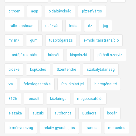
citroen
agip
oldaltávolság
józsefváros
traffix dashcam
csákvár
India
őz
jog
m1m7
gumi
tűzoltógarázs
e-mobilitási tranzíció
utastájékoztatás
húsvét
kispolszki
pötördi szerviz
bicske
köpködés
Szentendre
szabálytalanság
vw
felesleges tábla
útburkolati jel
hidrogénautó
8126
renault
közbringa
megbocsátó út
éjszaka
suzuki
autóroncs
Budaörs
bogár
örményország
relatív gyorshajtás
francia
mercedes