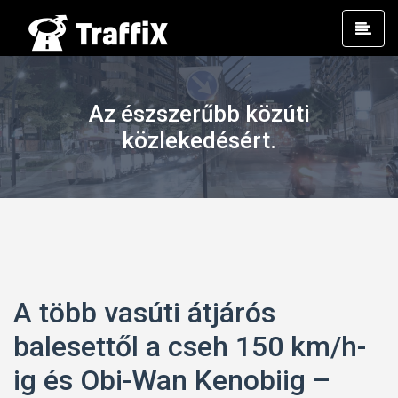
Prim
Men
Az észszerűbb közúti
közlekedésért.
A több vasúti átjárós
balesettől a cseh 150 km/h-
ig és Obi-Wan Kenobiig –