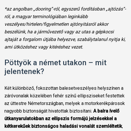
*az angolban „dooring”-ról, egyszerű fordításban „ajtózás”-
ról, a magyar terminológiában leginkább
veszélyes/hirtelen/figyelmetlen ajtónyitásról akkor
beszélünk, ha a járművezető vagy az utas a gépkocsi
ajtaját a forgalom útjába helyezve, szabálytalanul nyitja ki,
ami ütközéshez vagy kitéréshez vezet.
Pöttyök a német utakon – mit
jelentenek?
Két különböző, fokozottan balesetveszélyes helyszínen a
záróvonalak közelében fehér színű ellipsziseket festettek
az úttestre Németországban, melyek a motorkerékpárosok
nagyobb biztonságát hivatottak biztosítani.
A balra ívelő
útkanyarulatokban az ellipszis formájú jelzésekkel a
kétkerekűek biztonságos haladási vonalát szemléltetik
,