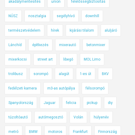
akadálymentesítés
union
felelősségbiztosítás
NÚSZ
nosztalgia
segélyhívó
downhill
természetvédelem
hírek
kijárási tilalom
aluljáró
Lánchíd
építkezés
mixerautó
betonmixer
mixerkocsi
street art
libegő
MOL Limo
trolibusz
sorompó
alagút
1-es út
BKV
fedélzeti kamera
m3-as autópálya
félsorompó
Spanyolország
Jaguar
felicia
pickup
diy
tűzoltóautó
autómegosztó
Volán
hülyenév
metró
BMW
motoros
Frankfurt
Finnország