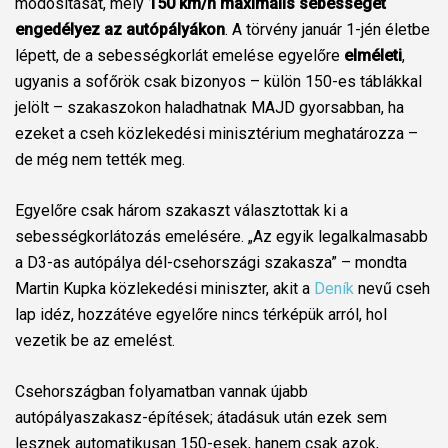
módosítását, mely
150 km/h maximális sebességet
engedélyez az autópályákon
. A törvény január 1-jén életbe
lépett, de a sebességkorlát emelése egyelőre
elméleti
,
ugyanis a sofőrök csak bizonyos – külön 150-es táblákkal
jelölt – szakaszokon haladhatnak MAJD gyorsabban, ha
ezeket a cseh közlekedési minisztérium meghatározza –
de még nem tették meg.
Egyelőre csak három szakaszt választottak ki a
sebességkorlátozás emelésére. „Az egyik legalkalmasabb
a D3-as autópálya dél-csehországi szakasza” – mondta
Martin Kupka közlekedési miniszter, akit a
Deník
nevű cseh
lap idéz, hozzátéve egyelőre nincs térképük arról, hol
vezetik be az emelést.
Csehországban folyamatban vannak újabb
autópályaszakasz-építések; átadásuk után ezek sem
lesznek automatikusan 150-esek, hanem csak azok,