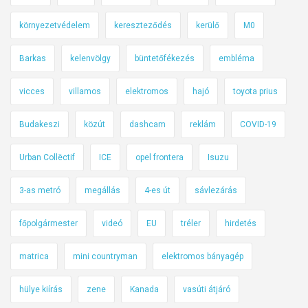
környezetvédelem
kereszteződés
kerülő
M0
Barkas
kelenvölgy
büntetőfékezés
embléma
vicces
villamos
elektromos
hajó
toyota prius
Budakeszi
közút
dashcam
reklám
COVID-19
Urban Collëctif
ICE
opel frontera
Isuzu
3-as metró
megállás
4-es út
sávlezárás
főpolgármester
videó
EU
tréler
hirdetés
matrica
mini countryman
elektromos bányagép
hülye kiírás
zene
Kanada
vasúti átjáró