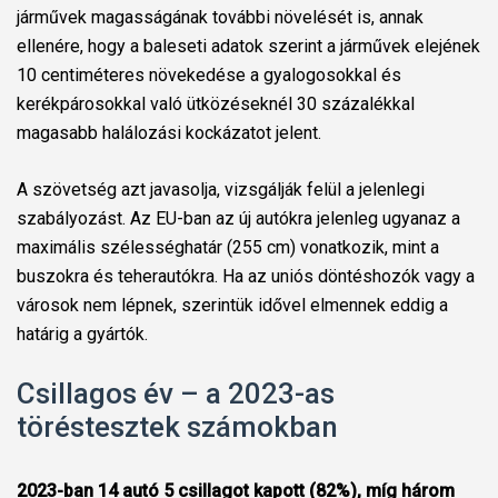
járművek magasságának további növelését is, annak
ellenére, hogy a baleseti adatok szerint a járművek elejének
10 centiméteres növekedése a gyalogosokkal és
kerékpárosokkal való ütközéseknél 30 százalékkal
magasabb halálozási kockázatot jelent.
A szövetség azt javasolja, vizsgálják felül a jelenlegi
szabályozást. Az EU-ban az új autókra jelenleg ugyanaz a
maximális szélességhatár (255 cm) vonatkozik, mint a
buszokra és teherautókra. Ha az uniós döntéshozók vagy a
városok nem lépnek, szerintük idővel elmennek eddig a
határig a gyártók.
Csillagos év – a 2023-as
töréstesztek számokban
2023-ban 14 autó 5 csillagot kapott (82%), míg három