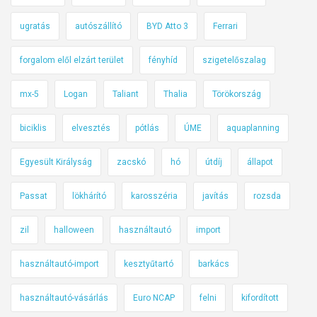
ugratás
autószállító
BYD Atto 3
Ferrari
forgalom elől elzárt terület
fényhíd
szigetelőszalag
mx-5
Logan
Taliant
Thalia
Törökország
biciklis
elvesztés
pótlás
ÚME
aquaplanning
Egyesült Királyság
zacskó
hó
útdíj
állapot
Passat
lökhárító
karosszéria
javítás
rozsda
zil
halloween
használtautó
import
használtautó-import
kesztyűtartó
barkács
használtautó-vásárlás
Euro NCAP
felni
kifordított