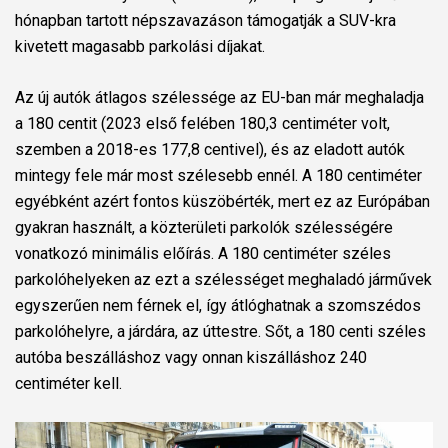
hónapban tartott népszavazáson támogatják a SUV-kra
kivetett magasabb parkolási díjakat.
Az új autók átlagos szélessége az EU-ban már meghaladja
a 180 centit (2023 első felében 180,3 centiméter volt,
szemben a 2018-es 177,8 centivel), és az eladott autók
mintegy fele már most szélesebb ennél. A 180 centiméter
egyébként azért fontos küszöbérték, mert ez az Európában
gyakran használt, a közterületi parkolók szélességére
vonatkozó minimális előírás. A 180 centiméter széles
parkolóhelyeken az ezt a szélességet meghaladó járművek
egyszerűen nem férnek el, így átlóghatnak a szomszédos
parkolóhelyre, a járdára, az úttestre. Sőt, a 180 centi széles
autóba beszálláshoz vagy onnan kiszálláshoz 240
centiméter kell.