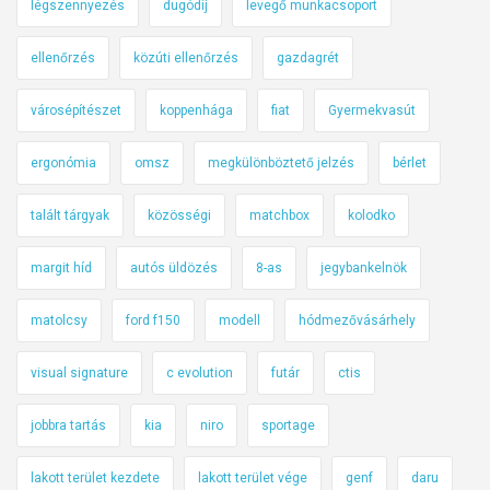
légszennyezés
dugódíj
levegő munkacsoport
ellenőrzés
közúti ellenőrzés
gazdagrét
városépítészet
koppenhága
fiat
Gyermekvasút
ergonómia
omsz
megkülönböztető jelzés
bérlet
talált tárgyak
közösségi
matchbox
kolodko
margit híd
autós üldözés
8-as
jegybankelnök
matolcsy
ford f150
modell
hódmezővásárhely
visual signature
c evolution
futár
ctis
jobbra tartás
kia
niro
sportage
lakott terület kezdete
lakott terület vége
genf
daru