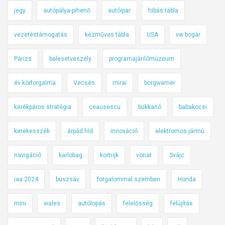
jegy
autópálya-pihenő
autóipar
hibás tábla
vezetéstámogatás
kézműves tábla
USA
vw bogár
Párizs
balesetveszély
programajánlómúzeum
év körforgalma
Vecsés
mirai
borgwarner
kerékpáros stratégia
ceausescu
bukkanó
babakocsi
kerekesszék
árpád híd
innováció
elektromos jármű
navigáció
karlobag
kortrijk
vonat
Svájc
iaa 2024
buszsáv
forgalommal szemben
Honda
mini
wales
autólopás
felelősség
felújítás