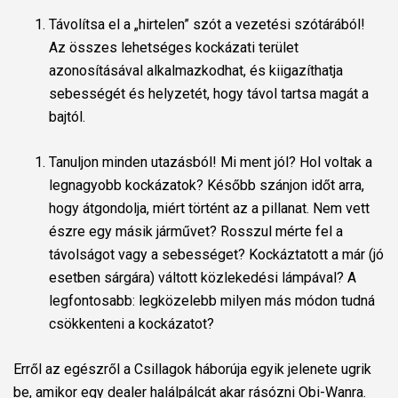
Távolítsa el a „hirtelen” szót a vezetési szótárából!
Az összes lehetséges kockázati terület
azonosításával alkalmazkodhat, és kiigazíthatja
sebességét és helyzetét, hogy távol tartsa magát a
bajtól.
Tanuljon minden utazásból! Mi ment jól? Hol voltak a
legnagyobb kockázatok? Később szánjon időt arra,
hogy átgondolja, miért történt az a pillanat. Nem vett
észre egy másik járművet? Rosszul mérte fel a
távolságot vagy a sebességet? Kockáztatott a már (jó
esetben sárgára) váltott közlekedési lámpával? A
legfontosabb: legközelebb milyen más módon tudná
csökkenteni a kockázatot?
Erről az egészről a Csillagok háborúja egyik jelenete ugrik
be, amikor egy dealer halálpálcát akar rásózni Obi-Wanra.