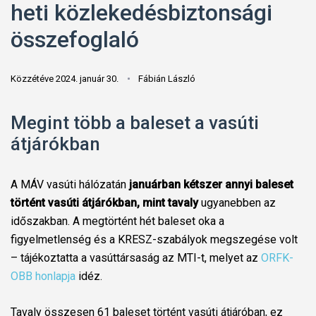
heti közlekedésbiztonsági
összefoglaló
Közzétéve 2024. január 30.
Fábián László
Megint több a baleset a vasúti
átjárókban
A MÁV vasúti hálózatán
januárban kétszer annyi baleset
történt vasúti átjárókban, mint tavaly
ugyanebben az
időszakban. A megtörtént hét baleset oka a
figyelmetlenség és a KRESZ-szabályok megszegése volt
– tájékoztatta a vasúttársaság az MTI-t, melyet az
ORFK-
OBB honlapja
idéz.
Tavaly összesen 61 baleset történt vasúti átjáróban, ez