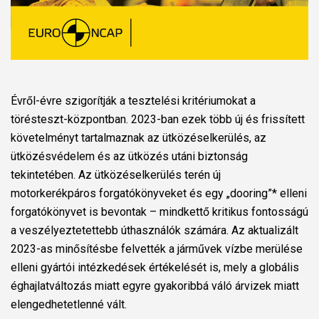
Évről-évre szigorítják a tesztelési kritériumokat a
törésteszt-központban. 2023-ban ezek több új és frissített
követelményt tartalmaznak az ütközéselkerülés, az
ütközésvédelem és az ütközés utáni biztonság
tekintetében. Az ütközéselkerülés terén új
motorkerékpáros forgatókönyveket és egy „dooring”* elleni
forgatókönyvet is bevontak – mindkettő kritikus fontosságú
a veszélyeztetettebb úthasználók számára. Az aktualizált
2023-as minősítésbe felvették a járművek vízbe merülése
elleni gyártói intézkedések értékelését is, mely a globális
éghajlatváltozás miatt egyre gyakoribbá váló árvizek miatt
elengedhetetlenné vált.