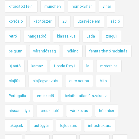
kifordított felni
münchen
homokvihar
vihar
korrózió
kábítószer
20
utasvédelem
rádió
retró
hangszóró
klasszikus
Lada
zsiguli
belgium
várandósság
hólánc
fenntartható mobilitás
új autó
kamaz
Honda E:ny1
la
motorhiba
olajfüst
olajfogyasztás
euro-norma
Vito
Portugália
emelkedő
beláthatatlan útszakasz
nissan ariya
orosz autó
várakozás
hóember
lakópark
autógyár
fejlesztés
infrastruktúra