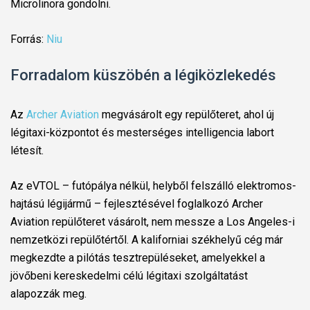
Microlinora gondolni.
Forrás:
Niu
Forradalom küszöbén a légiközlekedés
Az
Archer Aviation
megvásárolt egy repülőteret, ahol új
légitaxi-központot és mesterséges intelligencia labort
létesít.
Az eVTOL – futópálya nélkül, helyből felszálló elektromos-
hajtású légijármű – fejlesztésével foglalkozó Archer
Aviation repülőteret vásárolt, nem messze a Los Angeles-i
nemzetközi repülőtértől. A kaliforniai székhelyű cég már
megkezdte a pilótás tesztrepüléseket, amelyekkel a
jövőbeni kereskedelmi célú légitaxi szolgáltatást
alapozzák meg.