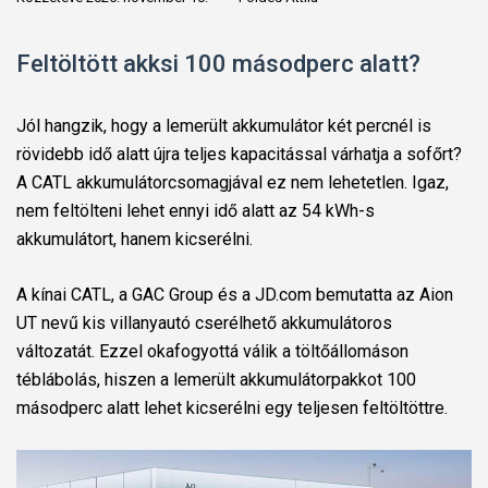
Feltöltött akksi 100 másodperc alatt?
Jól hangzik, hogy a lemerült akkumulátor
két percnél is
rövidebb idő alatt újra teljes kapacitással várhatja a sofőrt?
A CATL akkumulátorcsomagjával ez nem lehetetlen. Igaz,
nem feltölteni lehet ennyi idő alatt az 54 kWh-s
akkumulátort, hanem kicserélni.
A kínai CATL, a GAC ​​Group és a JD.com bemutatta az Aion
UT nevű kis villanyautó cserélhető akkumulátoros
változatát. Ezzel okafogyottá válik a töltőállomáson
téblábolás, hiszen a lemerült akkumulátorpakkot 100
másodperc alatt lehet kicserélni egy teljesen feltöltöttre.