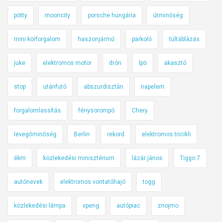
pötty
mooncity
porsche hungária
útminőség
mini körforgalom
haszonjármű
parkoló
túltáblázás
juke
elektromos motor
drón
lpö
akasztó
stop
utánfutó
abszurdisztán
napelem
forgalomlassítás
fénysorompó
Chery
levegőminőség
Berlin
rekord
elektromos tricikli
ékm
közlekedési minisztérium
lázár jános
Tiggo 7
autónevek
elektromos vontatóhajó
togg
közlekedési lámpa
xpeng
autópiac
znojmo