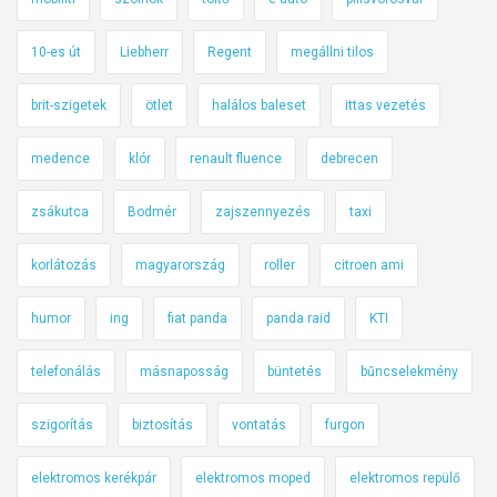
10-es út
Liebherr
Regent
megállni tilos
brit-szigetek
ötlet
halálos baleset
ittas vezetés
medence
klór
renault fluence
debrecen
zsákutca
Bodmér
zajszennyezés
taxi
korlátozás
magyarország
roller
citroen ami
humor
ing
fiat panda
panda raid
KTI
telefonálás
másnaposság
büntetés
bűncselekmény
szigorítás
biztosítás
vontatás
furgon
elektromos kerékpár
elektromos moped
elektromos repülő