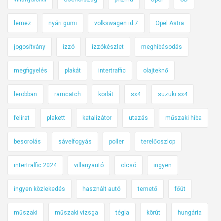
lemez
nyári gumi
volkswagen id.7
Opel Astra
jogosítvány
izzó
izzókészlet
meghibásodás
megfigyelés
plakát
intertraffic
olajteknő
lerobban
ramcatch
korlát
sx4
suzuki sx4
felirat
plakett
katalizátor
utazás
műszaki hiba
besorolás
sávelfogyás
poller
terelőoszlop
intertraffic 2024
villanyautó
olcsó
ingyen
ingyen közlekedés
használt autó
temető
főút
műszaki
műszaki vizsga
tégla
körút
hungária