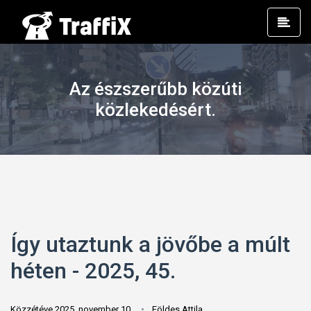
Prim
Men
Az észszerűbb közúti
közlekedésért.
Így utaztunk a jövőbe a múlt
héten - 2025, 45.
Közzétéve 2025. november 10.
Földes Attila