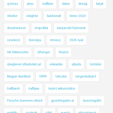
új kresz
phev
traffibox
dekor
bírság
batyk
időskor
világítás
bukósisak
kresz 2024
dunaharaszti
stop-tábla
kanyarodó fűútvonal
szankció
Norvégia
stressz
2026 nyár
téli felkészülés
úthenger
fűnyíró
ideiglenes útburkolati jel
elakadás
újbuda
torlódás
Magyar Autóklub
ORFK
talicska
tengeralattjáró
traffipack
traffipax
önjáró akkumulátor
Porsche Guinness rekord
gyorsforgalmi út
buszmegálló
mobiliti
szolnok
töltő
e-autó
pilisvörösvár