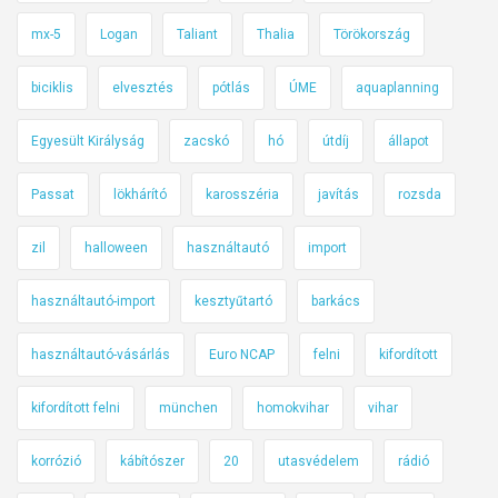
mx-5
Logan
Taliant
Thalia
Törökország
biciklis
elvesztés
pótlás
ÚME
aquaplanning
Egyesült Királyság
zacskó
hó
útdíj
állapot
Passat
lökhárító
karosszéria
javítás
rozsda
zil
halloween
használtautó
import
használtautó-import
kesztyűtartó
barkács
használtautó-vásárlás
Euro NCAP
felni
kifordított
kifordított felni
münchen
homokvihar
vihar
korrózió
kábítószer
20
utasvédelem
rádió