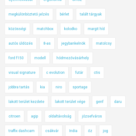
megkülönböztető jelzés
bérlet
talált tárgyak
közösségi
matchbox
kolodko
margit híd
autós üldözés
8-as
jegybankelnök
matolcsy
ford f150
modell
hódmezővásárhely
visual signature
c evolution
futár
ctis
jobbra tartás
kia
niro
sportage
lakott terület kezdete
lakott terület vége
genf
daru
citroen
agip
oldaltávolság
józsefváros
traffix dashcam
csákvár
India
őz
jog