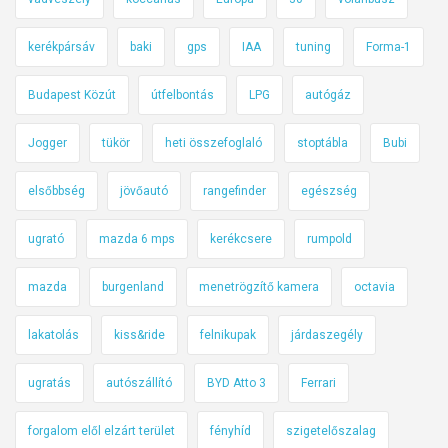
kerékpársáv
baki
gps
IAA
tuning
Forma-1
Budapest Közút
útfelbontás
LPG
autógáz
Jogger
tükör
heti összefoglaló
stoptábla
Bubi
elsőbbség
jövőautó
rangefinder
egészség
ugrató
mazda 6 mps
kerékcsere
rumpold
mazda
burgenland
menetrögzítő kamera
octavia
lakatolás
kiss&ride
felnikupak
járdaszegély
ugratás
autószállító
BYD Atto 3
Ferrari
forgalom elől elzárt terület
fényhíd
szigetelőszalag