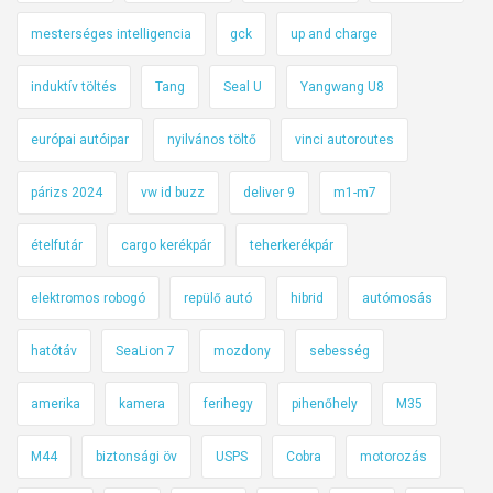
mesterséges intelligencia
gck
up and charge
induktív töltés
Tang
Seal U
Yangwang U8
európai autóipar
nyilvános töltő
vinci autoroutes
párizs 2024
vw id buzz
deliver 9
m1-m7
ételfutár
cargo kerékpár
teherkerékpár
elektromos robogó
repülő autó
hibrid
autómosás
hatótáv
SeaLion 7
mozdony
sebesség
amerika
kamera
ferihegy
pihenőhely
M35
M44
biztonsági öv
USPS
Cobra
motorozás