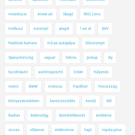
mixerkocsi
street art
libegő
MOL Limo
trolibusz
sorompó
alagút
1-es út
BKV
fedélzeti kamera
m3-as autópálya
félsorompó
Spanyolország
Jaguar
felicia
pickup
diy
tűzoltóautó
autómegosztó
Volán
hülyenév
metró
BMW
motoros
Frankfurt
Finnország
környezetvédelem
kereszteződés
kerülő
M0
Barkas
kelenvölgy
büntetőfékezés
embléma
vicces
villamos
elektromos
hajó
toyota prius