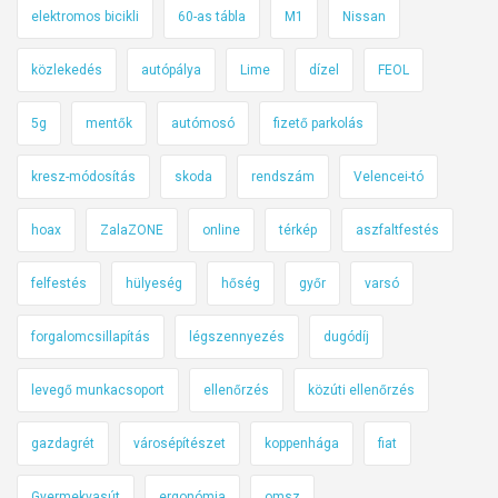
elektromos bicikli
60-as tábla
M1
Nissan
közlekedés
autópálya
Lime
dízel
FEOL
5g
mentők
autómosó
fizető parkolás
kresz-módosítás
skoda
rendszám
Velencei-tó
hoax
ZalaZONE
online
térkép
aszfaltfestés
felfestés
hülyeség
hőség
győr
varsó
forgalomcsillapítás
légszennyezés
dugódíj
levegő munkacsoport
ellenőrzés
közúti ellenőrzés
gazdagrét
városépítészet
koppenhága
fiat
Gyermekvasút
ergonómia
omsz