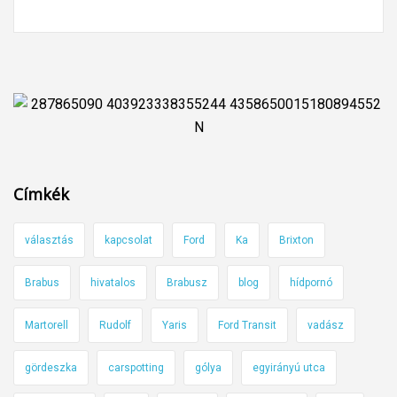
Címkék
választás
kapcsolat
Ford
Ka
Brixton
Brabus
hivatalos
Brabusz
blog
hídpornó
Martorell
Rudolf
Yaris
Ford Transit
vadász
gördeszka
carspotting
gólya
egyirányú utca