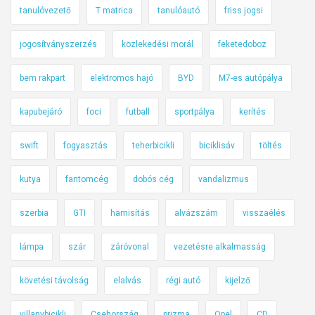
tanulóvezető
T matrica
tanulóautó
friss jogsi
jogosítványszerzés
közlekedési morál
feketedoboz
bem rakpart
elektromos hajó
BYD
M7-es autópálya
kapubejáró
foci
futball
sportpálya
kerítés
swift
fogyasztás
teherbicikli
biciklisáv
töltés
kutya
fantomcég
dobós cég
vandalizmus
szerbia
GTI
hamisítás
alvázszám
visszaélés
lámpa
szár
záróvonal
vezetésre alkalmasság
követési távolság
elalvás
régi autó
kijelző
villanybicikli
Csehország
prizma
Opel
CD