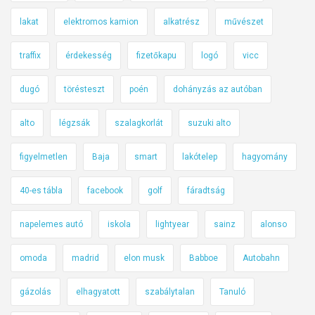
lakat
elektromos kamion
alkatrész
művészet
traffix
érdekesség
fizetőkapu
logó
vicc
dugó
törésteszt
poén
dohányzás az autóban
alto
légzsák
szalagkorlát
suzuki alto
figyelmetlen
Baja
smart
lakótelep
hagyomány
40-es tábla
facebook
golf
fáradtság
napelemes autó
iskola
lightyear
sainz
alonso
omoda
madrid
elon musk
Babboe
Autobahn
gázolás
elhagyatott
szabálytalan
Tanuló