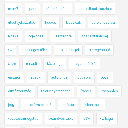
m1m7
gumi
tűzoltógarázs
e-mobilitási tranzíció
utastájékoztatás
húsvét
kispolszki
pötördi szerviz
bicske
köpködés
Szentendre
szabálytalanság
vw
felesleges tábla
útburkolati jel
hidrogénautó
8126
renault
közbringa
megbocsátó út
éjszaka
suzuki
autóroncs
Budaörs
bogár
örményország
relatív gyorshajtás
francia
mercedes
jegy
autópálya-pihenő
autóipar
hibás tábla
vezetéstámogatás
kézműves tábla
USA
vw bogár