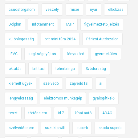
csúcsforgalom
veszély
mixer
nyár
elkobzás
Dolphin
infotainment
RATP
figyelmeztető jelzés
különlegesség
brit mini túra 2024
Párizsi Autószalon
LEVC
segítségnyújtás
fényszóró
gyermekülés
oktatás
brit taxi
teherbringa
Svédország
kiemelt ügyek
szélvédő
zajvédő fal
ai
lengyelország
elektromos munkagép
gyalogátkelő
teszt
történelem
id.7
kínai autó
ADAC
szélvédőcsere
suzuki swift
superb
skoda superb