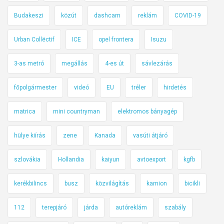
Budakeszi
közút
dashcam
reklám
COVID-19
Urban Collëctif
ICE
opel frontera
Isuzu
3-as metró
megállás
4-es út
sávlezárás
főpolgármester
videó
EU
tréler
hirdetés
matrica
mini countryman
elektromos bányagép
hülye kiírás
zene
Kanada
vasúti átjáró
szlovákia
Hollandia
kaiyun
avtoexport
kgfb
kerékbilincs
busz
közvilágítás
kamion
bicikli
112
terepjáró
járda
autóreklám
szabály