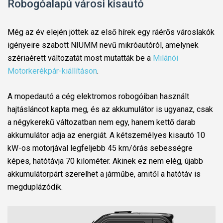
Robogóalapú városi kisautó
Még az év elején jöttek az első hírek egy ráérős városlakók
igényeire szabott NIUMM nevű mikróautóról, amelynek
szériaérett változatát most mutatták be a
Milánói
Motorkerékpár-kiállításon
.
A mopedautó a cég elektromos robogóiban használt
hajtásláncot kapta meg, és az akkumulátor is ugyanaz, csak
a négykerekű változatban nem egy, hanem kettő darab
akkumulátor adja az energiát. A kétszemélyes kisautó 10
kW-os motorjával legfeljebb 45 km/órás sebességre
képes, hatótávja 70 kilométer. Akinek ez nem elég, újabb
akkumulátorpárt szerelhet a járműbe, amitől a hatótáv is
megduplázódik.