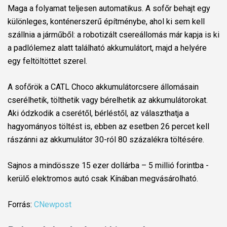
Maga a folyamat teljesen automatikus. A sofőr behajt egy
különleges, konténerszerű építménybe, ahol ki sem kell
szállnia a járműből: a robotizált csereállomás már kapja is ki
a padlólemez alatt található akkumulátort, majd a helyére
egy feltöltöttet szerel.
A sofőrök a CATL Choco akkumulátorcsere állomásain
cserélhetik, tölthetik vagy bérelhetik az akkumulátorokat.
Aki ódzkodik a cserétől, bérléstől, az választhatja a
hagyományos töltést is, ebben az esetben 26 percet kell
rászánni az akkumulátor 30-ról 80 százalékra töltésére.
Sajnos a mindössze 15 ezer dollárba – 5 millió forintba -
kerülő elektromos autó csak Kínában megvásárolható.
Forrás:
CNewpost