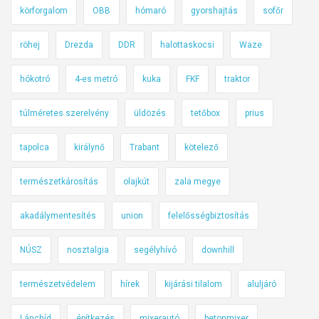
körforgalom
OBB
hómaró
gyorshajtás
sofőr
röhej
Drezda
DDR
halottaskocsi
Waze
hókotró
4-es metró
kuka
FKF
traktor
túlméretes szerelvény
üldözés
tetőbox
prius
tapolca
királynő
Trabant
kötelező
természetkárosítás
olajkút
zala megye
akadálymentesítés
union
felelősségbiztosítás
NÚSZ
nosztalgia
segélyhívó
downhill
természetvédelem
hírek
kijárási tilalom
aluljáró
Lánchíd
építkezés
mixerautó
betonmixer