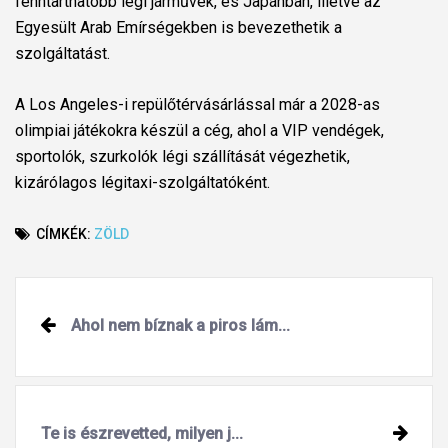
fenntarthatóbb légi járművek, és Japánban, illetve az
Egyesült Arab Emírségekben is bevezethetik a
szolgáltatást.
A Los Angeles-i repülőtérvásárlással már a 2028-as
olimpiai játékokra készül a cég, ahol a VIP vendégek,
sportolók, szurkolók légi szállítását végezhetik,
kizárólagos légitaxi-szolgáltatóként.
CÍMKÉK:
ZÖLD
Post
Ahol nem bíznak a piros lám...
navigation
Te is észrevetted, milyen j...