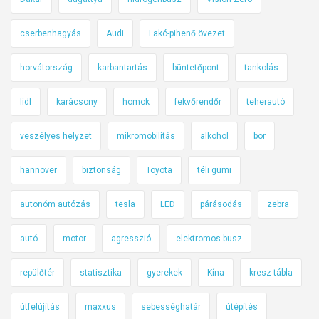
cserbenhagyás
Audi
Lakó-pihenő övezet
horvátország
karbantartás
büntetőpont
tankolás
lidl
karácsony
homok
fekvőrendőr
teherautó
veszélyes helyzet
mikromobilitás
alkohol
bor
hannover
biztonság
Toyota
téli gumi
autonóm autózás
tesla
LED
párásodás
zebra
autó
motor
agresszió
elektromos busz
repülőtér
statisztika
gyerekek
Kína
kresz tábla
útfelújítás
maxxus
sebességhatár
útépítés