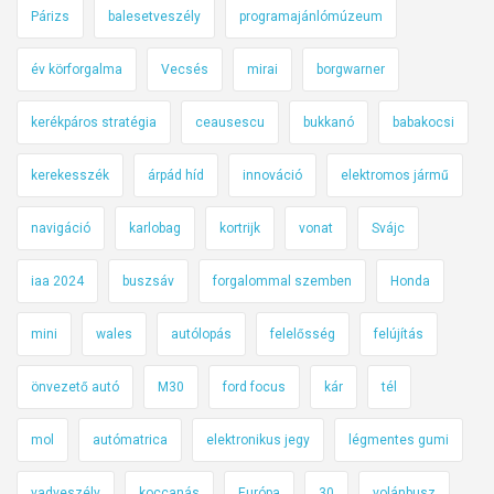
Párizs
balesetveszély
programajánlómúzeum
év körforgalma
Vecsés
mirai
borgwarner
kerékpáros stratégia
ceausescu
bukkanó
babakocsi
kerekesszék
árpád híd
innováció
elektromos jármű
navigáció
karlobag
kortrijk
vonat
Svájc
iaa 2024
buszsáv
forgalommal szemben
Honda
mini
wales
autólopás
felelősség
felújítás
önvezető autó
M30
ford focus
kár
tél
mol
autómatrica
elektronikus jegy
légmentes gumi
vadveszély
koccanás
Európa
30
volánbusz