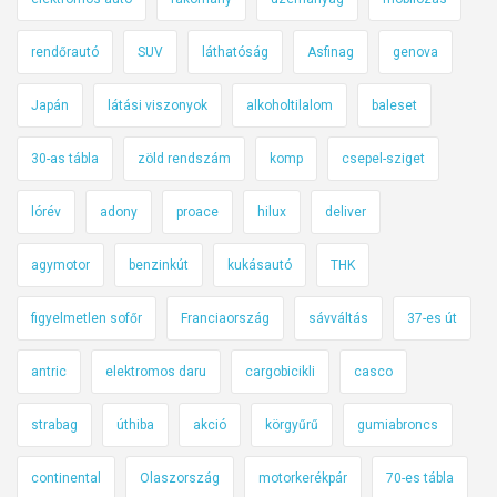
rendőrautó
SUV
láthatóság
Asfinag
genova
Japán
látási viszonyok
alkoholtilalom
baleset
30-as tábla
zöld rendszám
komp
csepel-sziget
lórév
adony
proace
hilux
deliver
agymotor
benzinkút
kukásautó
THK
figyelmetlen sofőr
Franciaország
sávváltás
37-es út
antric
elektromos daru
cargobicikli
casco
strabag
úthiba
akció
körgyűrű
gumiabroncs
continental
Olaszország
motorkerékpár
70-es tábla