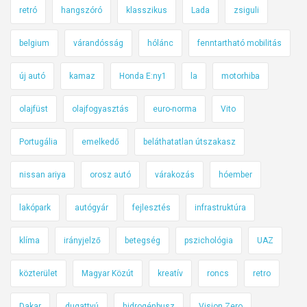
retró
hangszóró
klasszikus
Lada
zsiguli
belgium
várandósság
hólánc
fenntartható mobilitás
új autó
kamaz
Honda E:ny1
la
motorhiba
olajfüst
olajfogyasztás
euro-norma
Vito
Portugália
emelkedő
beláthatatlan útszakasz
nissan ariya
orosz autó
várakozás
hóember
lakópark
autógyár
fejlesztés
infrastruktúra
klíma
irányjelző
betegség
pszichológia
UAZ
közterület
Magyar Közút
kreatív
roncs
retro
Dakar
dugattyú
hidrogénbusz
Vision Zero