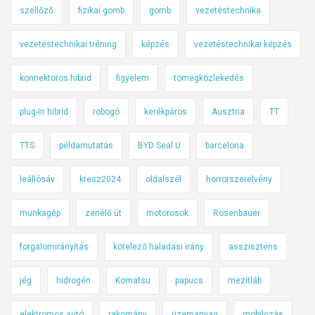
szellőző
fizikai gomb
gomb
vezetéstechnika
vezetéstechnikai tréning
képzés
vezetéstechnikai képzés
konnektoros hibrid
figyelem
tömegközlekedés
plug-in hibrid
robogó
kerékpáros
Ausztria
TT
TTS
példamutatás
BYD Seal U
barcelona
leállósáv
kresz2024
oldalszél
horrorszerelvény
munkagép
zenélő út
motorosok
Rosenbauer
forgalomirányítás
kötelező haladási irány
asszisztens
jég
hidrogén
Komatsu
papucs
mezítláb
elektromos autó
rakomány
üzemanyag
mobilozás