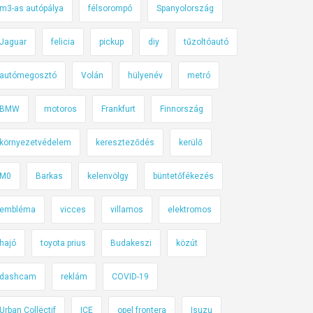
m3-as autópálya
félsorompó
Spanyolország
Jaguar
felicia
pickup
diy
tűzoltóautó
autómegosztó
Volán
hülyenév
metró
BMW
motoros
Frankfurt
Finnország
környezetvédelem
kereszteződés
kerülő
M0
Barkas
kelenvölgy
büntetőfékezés
embléma
vicces
villamos
elektromos
hajó
toyota prius
Budakeszi
közút
dashcam
reklám
COVID-19
Urban Collëctif
ICE
opel frontera
Isuzu