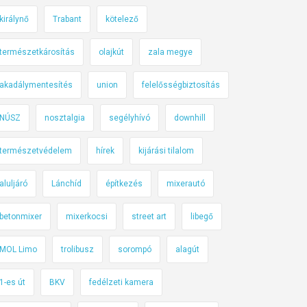
királynő
Trabant
kötelező
természetkárosítás
olajkút
zala megye
akadálymentesítés
union
felelősségbiztosítás
NÚSZ
nosztalgia
segélyhívó
downhill
természetvédelem
hírek
kijárási tilalom
aluljáró
Lánchíd
építkezés
mixerautó
betonmixer
mixerkocsi
street art
libegő
MOL Limo
trolibusz
sorompó
alagút
1-es út
BKV
fedélzeti kamera