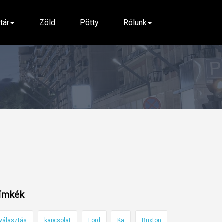
ttár
Zöld
Pötty
Rólunk
ímkék
választás
kapcsolat
Ford
Ka
Brixton