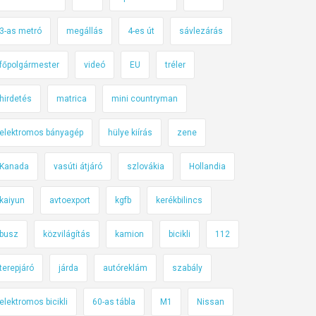
3-as metró
megállás
4-es út
sávlezárás
főpolgármester
videó
EU
tréler
hirdetés
matrica
mini countryman
elektromos bányagép
hülye kiírás
zene
Kanada
vasúti átjáró
szlovákia
Hollandia
kaiyun
avtoexport
kgfb
kerékbilincs
busz
közvilágítás
kamion
bicikli
112
terepjáró
járda
autóreklám
szabály
elektromos bicikli
60-as tábla
M1
Nissan