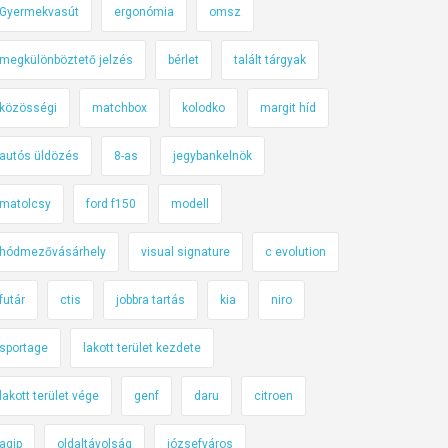
Gyermekvasút
ergonómia
omsz
megkülönböztető jelzés
bérlet
talált tárgyak
közösségi
matchbox
kolodko
margit híd
autós üldözés
8-as
jegybankelnök
matolcsy
ford f150
modell
hódmezővásárhely
visual signature
c evolution
futár
ctis
jobbra tartás
kia
niro
sportage
lakott terület kezdete
lakott terület vége
genf
daru
citroen
agip
oldaltávolság
józsefváros