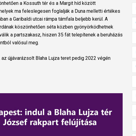
nhetően a Kossuth tér és a Margit híd között
melyek ma feleslegesen foglalják a Duna melletti értékes
an a Garibaldi utcai rámpa támfala beljebb kerül. A
j járdának köszönhetően séta közben gyönyörködhetnek
álik a partszakasz, hiszen 35 fát telepítenek a beruházás
intból valósul meg.
, az újjávarázsolt Blaha Lujza teret pedig 2022 végén