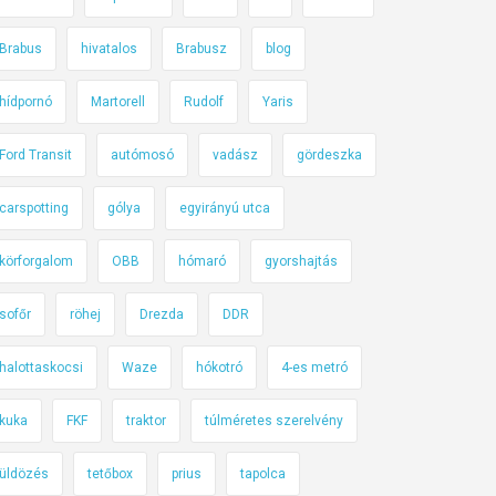
Brabus
hivatalos
Brabusz
blog
hídpornó
Martorell
Rudolf
Yaris
Ford Transit
autómosó
vadász
gördeszka
carspotting
gólya
egyirányú utca
körforgalom
OBB
hómaró
gyorshajtás
sofőr
röhej
Drezda
DDR
halottaskocsi
Waze
hókotró
4-es metró
kuka
FKF
traktor
túlméretes szerelvény
üldözés
tetőbox
prius
tapolca