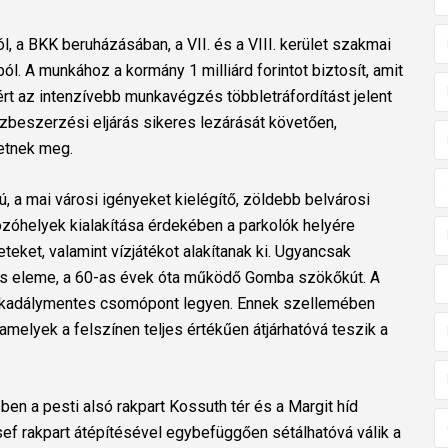
, a BKK beruházásában, a VII. és a VIII. kerület szakmai
ól. A munkához a kormány 1 milliárd forintot biztosít, amit
rt az intenzívebb munkavégzés többletráfordítást jelent
özbeszerzési eljárás sikeres lezárását követően,
etnek meg.
, a mai városi igényeket kielégítő, zöldebb belvárosi
kozóhelyek kialakítása érdekében a parkolók helyére
teket, valamint vízjátékot alakítanak ki. Ugyancsak
us eleme, a 60-as évek óta működő Gomba szökőkút. A
tér akadálymentes csomópont legyen. Ennek szellemében
 amelyek a felszínen teljes értékűen átjárhatóvá teszik a
en a pesti alsó rakpart Kossuth tér és a Margit híd
sef rakpart átépítésével egybefüggően sétálhatóvá válik a