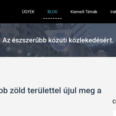
ÜGYEK
BLOG
Kiemelt Témák
Ira
Az észszerűbb közúti közlekedésért.
b zöld területtel újul meg a
C