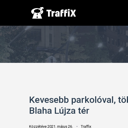
Kevesebb parkolóval, töb
Blaha Lújza tér
Közzétéve 2021. május 26.
Traffix