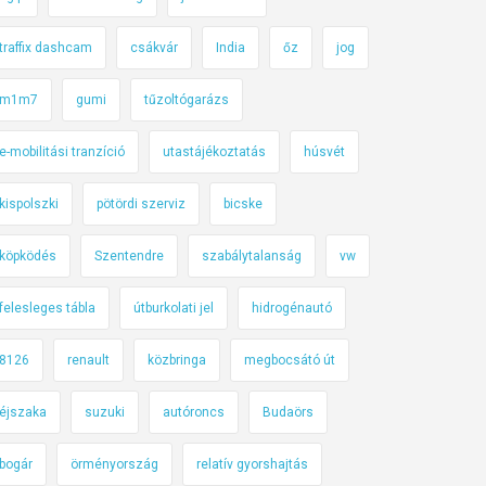
traffix dashcam
csákvár
India
őz
jog
m1m7
gumi
tűzoltógarázs
e-mobilitási tranzíció
utastájékoztatás
húsvét
kispolszki
pötördi szerviz
bicske
köpködés
Szentendre
szabálytalanság
vw
felesleges tábla
útburkolati jel
hidrogénautó
8126
renault
közbringa
megbocsátó út
éjszaka
suzuki
autóroncs
Budaörs
bogár
örményország
relatív gyorshajtás