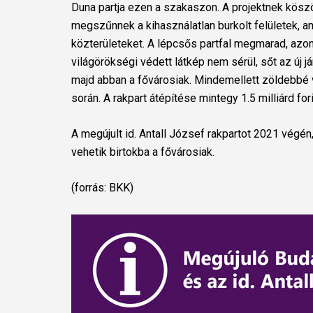
Duna partja ezen a szakaszon. A projektnek köszö
megszűnnek a kihasználatlan burkolt felületek, a
közterületeket. A lépcsős partfal megmarad, azonb
világörökségi védett látkép nem sérül, sőt az ú
majd abban a fővárosiak. Mindemellett zöldebbé v
során. A rakpart átépítése mintegy 1.5 milliárd for
A megújult id. Antall József rakpartot 2021 végén
vehetik birtokba a fővárosiak.
(forrás: BKK)