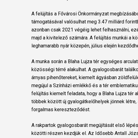
A felújítás a Fővárosi Önkormányzat megbízásából
támogatásával valósulhat meg 3.47 milliárd forintb
azonban csak 2021 végéig lehet felhasználni, ezé
majd a kivitelező számára. A felújítás munkái a k
leghamarabb nyár közepén, július elején kezdődh
A munka során a Blaha Lujza tér egységes arculatú
közösségi térré alakulhat. A gyalogosbarát talál
árnyas pihenőtereket, kiemelt ágyásban zöldfelüle
megújul a Színházi emlékkő és a tér emblematik
felújítás kiemelt feladata, hogy a Blaha Lujza 
többek között új gyalogátkelőhelyek jönnek létre,
forgalmas kereszteződést.
A rakpartok gyalogosbarát megújítását első lépésb
közötti részen kezdjük el. Az Idősebb Antall Józ