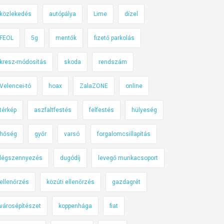
közlekedés
autópálya
Lime
dízel
FEOL
5g
mentők
fizető parkolás
kresz-módosítás
skoda
rendszám
Velencei-tó
hoax
ZalaZONE
online
térkép
aszfaltfestés
felfestés
hülyeség
hőség
győr
varsó
forgalomcsillapítás
légszennyezés
dugódíj
levegő munkacsoport
ellenőrzés
közúti ellenőrzés
gazdagrét
városépítészet
koppenhága
fiat