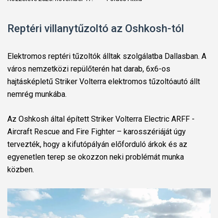
Reptéri villanytűzoltó az Oshkosh-tól
Elektromos reptéri tűzoltók álltak szolgálatba Dallasban. A
város nemzetközi repülőterén hat darab, 6x6-os
hajtásképletű Striker Volterra elektromos tűzoltóautó állt
nemrég munkába.
Az Oshkosh által épített Striker Volterra Electric ARFF -
Aircraft Rescue and Fire Fighter – karosszériáját úgy
tervezték, hogy a kifutópályán előforduló árkok és az
egyenetlen terep se okozzon neki problémát munka
közben.