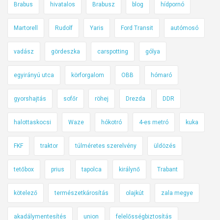
Brabus
hivatalos
Brabusz
blog
hídpornó
Martorell
Rudolf
Yaris
Ford Transit
autómosó
vadász
gördeszka
carspotting
gólya
egyirányú utca
körforgalom
OBB
hómaró
gyorshajtás
sofőr
röhej
Drezda
DDR
halottaskocsi
Waze
hókotró
4-es metró
kuka
FKF
traktor
túlméretes szerelvény
üldözés
tetőbox
prius
tapolca
királynő
Trabant
kötelező
természetkárosítás
olajkút
zala megye
akadálymentesítés
union
felelősségbiztosítás