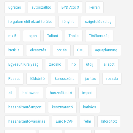
ugratás
autószállító
BYD Atto 3
Ferrari
forgalom elől elzárt terület
fényhíd
szigetelőszalag
mx-5
Logan
Taliant
Thalia
Törökország
biciklis
elvesztés
pótlás
ÚME
aquaplanning
Egyesült Királyság
zacskó
hó
útdíj
állapot
Passat
lökhárító
karosszéria
javítás
rozsda
zil
halloween
használtautó
import
használtautó-import
kesztyűtartó
barkács
használtautó-vásárlás
Euro NCAP
felni
kifordított