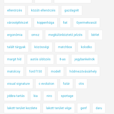
ellenőrzés
közúti ellenőrzés
gazdagrét
városépítészet
koppenhága
fiat
Gyermekvasút
ergonómia
omsz
megkülönböztető jelzés
bérlet
talált tárgyak
közösségi
matchbox
kolodko
margit híd
autós üldözés
8-as
jegybankelnök
matolcsy
ford f150
modell
hódmezővásárhely
visual signature
c evolution
futár
ctis
jobbra tartás
kia
niro
sportage
lakott terület kezdete
lakott terület vége
genf
daru