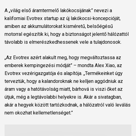
A „világ első áramtermelő lakókocsijának” nevezi a
kaliforniai Evotrex startup az új lakókocsi-koncepcióját,
amiben az akkumulátorokat kisméretű, belsőégésű
motorral egészítik ki, hogy a biztonságot jelentő hálózattól
távolabb is elmerészkedhessenek vele a tulajdonosok.
„Az Evotrex azért alakult meg, hogy megváltoztassa az
emberek kempingezési módját” – mondta Alex Xiao, az
Evotrex vezérigazgatója és alapítója. „Termékeinket úgy
terveztük, hogy a kalandoroknak ne kelljen aggódniuk az
áram vagy a hatótávolság miatt, bárhová is viszi őket az
útjuk, még a legtávolabbi helyekre is. Akár a sivatagban,
akár a hegyek között tartózkodnak, a hálózatról való leválás
nem okozhat kellemetlenséget.”