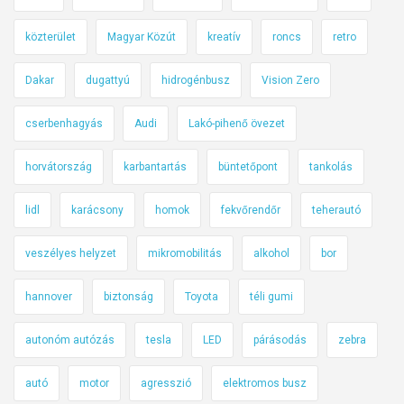
közterület
Magyar Közút
kreatív
roncs
retro
Dakar
dugattyú
hidrogénbusz
Vision Zero
cserbenhagyás
Audi
Lakó-pihenő övezet
horvátország
karbantartás
büntetőpont
tankolás
lidl
karácsony
homok
fekvőrendőr
teherautó
veszélyes helyzet
mikromobilitás
alkohol
bor
hannover
biztonság
Toyota
téli gumi
autonóm autózás
tesla
LED
párásodás
zebra
autó
motor
agresszió
elektromos busz