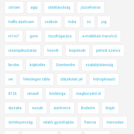
citroen
agip
oldaltávolság
józsefváros
traffix dashcam
csákvár
India
őz
jog
m1m7
gumi
tűzoltógarázs
e-mobilitási tranzíció
utastájékoztatás
húsvét
kispolszki
pötördi szerviz
bicske
köpködés
Szentendre
szabálytalanság
vw
felesleges tábla
útburkolati jel
hidrogénautó
8126
renault
közbringa
megbocsátó út
éjszaka
suzuki
autóroncs
Budaörs
bogár
örményország
relatív gyorshajtás
francia
mercedes