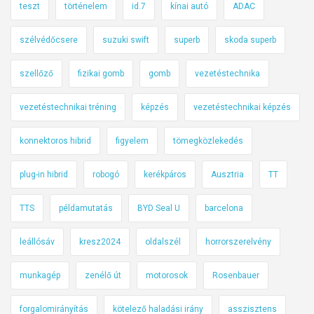
teszt
történelem
id.7
kínai autó
ADAC
szélvédőcsere
suzuki swift
superb
skoda superb
szellőző
fizikai gomb
gomb
vezetéstechnika
vezetéstechnikai tréning
képzés
vezetéstechnikai képzés
konnektoros hibrid
figyelem
tömegközlekedés
plug-in hibrid
robogó
kerékpáros
Ausztria
TT
TTS
példamutatás
BYD Seal U
barcelona
leállósáv
kresz2024
oldalszél
horrorszerelvény
munkagép
zenélő út
motorosok
Rosenbauer
forgalomirányítás
kötelező haladási irány
asszisztens