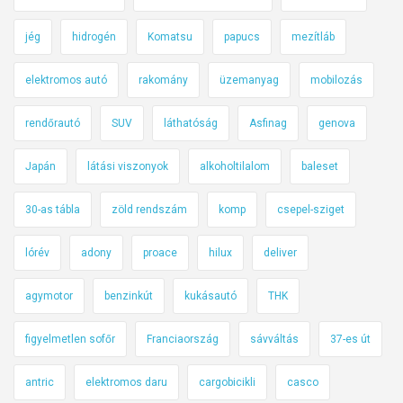
jég
hidrogén
Komatsu
papucs
mezítláb
elektromos autó
rakomány
üzemanyag
mobilozás
rendőrautó
SUV
láthatóság
Asfinag
genova
Japán
látási viszonyok
alkoholtilalom
baleset
30-as tábla
zöld rendszám
komp
csepel-sziget
lórév
adony
proace
hilux
deliver
agymotor
benzinkút
kukásautó
THK
figyelmetlen sofőr
Franciaország
sávváltás
37-es út
antric
elektromos daru
cargobicikli
casco