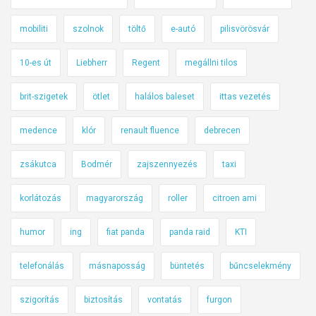
mobiliti
szolnok
töltő
e-autó
pilisvörösvár
10-es út
Liebherr
Regent
megállni tilos
brit-szigetek
ötlet
halálos baleset
ittas vezetés
medence
klór
renault fluence
debrecen
zsákutca
Bodmér
zajszennyezés
taxi
korlátozás
magyarország
roller
citroen ami
humor
ing
fiat panda
panda raid
KTI
telefonálás
másnaposság
büntetés
bűncselekmény
szigorítás
biztosítás
vontatás
furgon