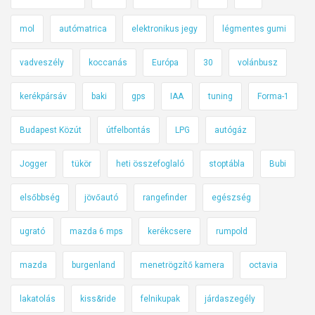
mol
autómatrica
elektronikus jegy
légmentes gumi
vadveszély
koccanás
Európa
30
volánbusz
kerékpársáv
baki
gps
IAA
tuning
Forma-1
Budapest Közút
útfelbontás
LPG
autógáz
Jogger
tükör
heti összefoglaló
stoptábla
Bubi
elsőbbség
jövőautó
rangefinder
egészség
ugrató
mazda 6 mps
kerékcsere
rumpold
mazda
burgenland
menetrögzítő kamera
octavia
lakatolás
kiss&ride
felnikupak
járdaszegély