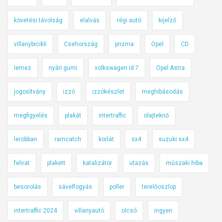
követési távolság
elalvás
régi autó
kijelző
villanybicikli
Csehország
prizma
Opel
CD
lemez
nyári gumi
volkswagen id.7
Opel Astra
jogosítvány
izzó
izzókészlet
meghibásodás
megfigyelés
plakát
intertraffic
olajteknő
lerobban
ramcatch
korlát
sx4
suzuki sx4
felirat
plakett
katalizátor
utazás
műszaki hiba
besorolás
sávelfogyás
poller
terelőoszlop
intertraffic 2024
villanyautó
olcsó
ingyen