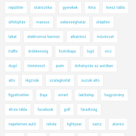
repülőtér
statisztika
gyerekek
Kína
kresz tábla
útfelújítás
maxxus
sebességhatár
útépítés
lakat
elektromos kamion
alkatrész
művészet
traffix
érdekesség
fizetőkapu
logó
vicc
dugó
törésteszt
poén
dohányzás az autóban
alto
légzsák
szalagkorlát
suzuki alto
figyelmetlen
Baja
smart
lakótelep
hagyomány
40-es tábla
facebook
golf
fáradtság
napelemes autó
iskola
lightyear
sainz
alonso