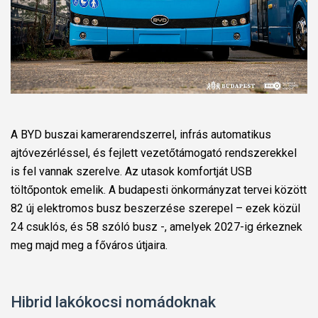
A BYD buszai kamerarendszerrel, infrás automatikus
ajtóvezérléssel, és fejlett vezetőtámogató rendszerekkel
is fel vannak szerelve. Az utasok komfortját USB
töltőpontok emelik. A budapesti önkormányzat tervei között
82 új elektromos busz beszerzése szerepel – ezek közül
24 csuklós, és 58 szóló busz -, amelyek 2027-ig érkeznek
meg majd meg a főváros útjaira.
Hibrid lakókocsi nomádoknak