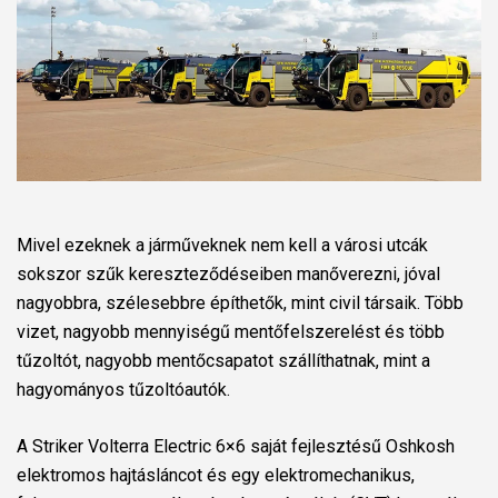
Mivel ezeknek a járműveknek nem kell a városi utcák
sokszor szűk kereszteződéseiben manőverezni, jóval
nagyobbra, szélesebbre építhetők, mint civil társaik. Több
vizet, nagyobb mennyiségű mentőfelszerelést és több
tűzoltót, nagyobb mentőcsapatot szállíthatnak, mint a
hagyományos tűzoltóautók.
A Striker Volterra Electric 6×6 saját fejlesztésű Oshkosh
elektromos hajtásláncot és egy elektromechanikus,