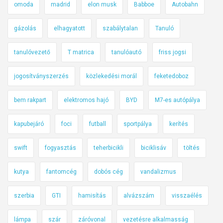
omoda
madrid
elon musk
Babboe
Autobahn
gázolás
elhagyatott
szabálytalan
Tanuló
tanulóvezető
T matrica
tanulóautó
friss jogsi
jogosítványszerzés
közlekedési morál
feketedoboz
bem rakpart
elektromos hajó
BYD
M7-es autópálya
kapubejáró
foci
futball
sportpálya
kerítés
swift
fogyasztás
teherbicikli
biciklisáv
töltés
kutya
fantomcég
dobós cég
vandalizmus
szerbia
GTI
hamisítás
alvázszám
visszaélés
lámpa
szár
záróvonal
vezetésre alkalmasság