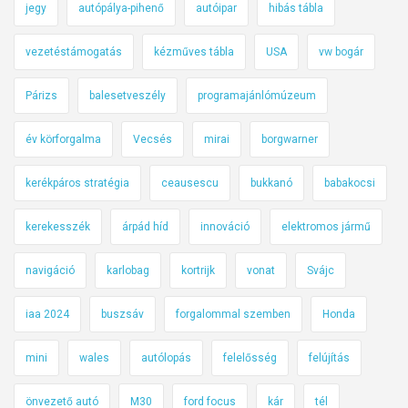
jegy
autópálya-pihenő
autóipar
hibás tábla
vezetéstámogatás
kézműves tábla
USA
vw bogár
Párizs
balesetveszély
programajánlómúzeum
év körforgalma
Vecsés
mirai
borgwarner
kerékpáros stratégia
ceausescu
bukkanó
babakocsi
kerekesszék
árpád híd
innováció
elektromos jármű
navigáció
karlobag
kortrijk
vonat
Svájc
iaa 2024
buszsáv
forgalommal szemben
Honda
mini
wales
autólopás
felelősség
felújítás
önvezető autó
M30
ford focus
kár
tél