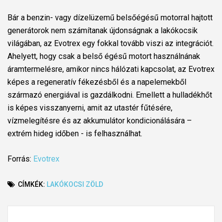
Bár a benzin- vagy dízelüzemű belsőégésű motorral hajtott
generátorok nem számítanak újdonságnak a lakókocsik
világában, az Evotrex egy fokkal tovább viszi az integrációt.
Ahelyett, hogy csak a belső égésű motort használnának
áramtermelésre, amikor nincs hálózati kapcsolat, az Evotrex
képes a regeneratív fékezésből és a napelemekből
származó energiával is gazdálkodni. Emellett a hulladékhőt
is képes visszanyerni, amit az utastér fűtésére,
vízmelegítésre és az akkumulátor kondicionálására –
extrém hideg időben - is felhasználhat.
Forrás:
Evotrex
CÍMKÉK:
LAKÓKOCSI
ZÖLD