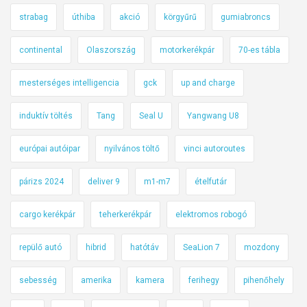
strabag
úthiba
akció
körgyűrű
gumiabroncs
continental
Olaszország
motorkerékpár
70-es tábla
mesterséges intelligencia
gck
up and charge
induktív töltés
Tang
Seal U
Yangwang U8
európai autóipar
nyilvános töltő
vinci autoroutes
párizs 2024
deliver 9
m1-m7
ételfutár
cargo kerékpár
teherkerékpár
elektromos robogó
repülő autó
hibrid
hatótáv
SeaLion 7
mozdony
sebesség
amerika
kamera
ferihegy
pihenőhely