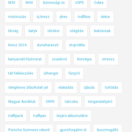
M35
M44
biztonsági öv
USPS
Cobra
motorozás
új kresz
phev
traffibox
dekor
bírság
batyk
időskor
világítás
bukósisak
kresz 2024
dunaharaszti
stop-tábla
kanyarodó fűútvonal
szankció
Norvégia
stressz
téli felkészülés
úthenger
fűnyíró
ideiglenes útburkolati jel
elakadás
újbuda
torlódás
Magyar Autóklub
ORFK
talicska
tengeralattjáró
traffipack
traffipax
önjáró akkumulátor
Porsche Guinness rekord
gyorsforgalmi út
buszmegálló