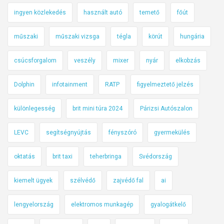
ingyen közlekedés
használt autó
temető
főút
műszaki
műszaki vizsga
tégla
körút
hungária
csúcsforgalom
veszély
mixer
nyár
elkobzás
Dolphin
infotainment
RATP
figyelmeztető jelzés
különlegesség
brit mini túra 2024
Párizsi Autószalon
LEVC
segítségnyújtás
fényszóró
gyermekülés
oktatás
brit taxi
teherbringa
Svédország
kiemelt ügyek
szélvédő
zajvédő fal
ai
lengyelország
elektromos munkagép
gyalogátkelő