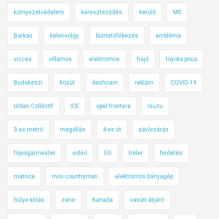
környezetvédelem
kereszteződés
kerülő
M0
Barkas
kelenvölgy
büntetőfékezés
embléma
vicces
villamos
elektromos
hajó
toyota prius
Budakeszi
közút
dashcam
reklám
COVID-19
Urban Collëctif
ICE
opel frontera
Isuzu
3-as metró
megállás
4-es út
sávlezárás
főpolgármester
videó
EU
tréler
hirdetés
matrica
mini countryman
elektromos bányagép
hülye kiírás
zene
Kanada
vasúti átjáró