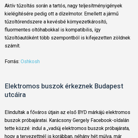
Aktív tűzoltás során a tartós, nagy teljesítményigények
kielégítésére pedig ott a dízelmotor. Emellett a jármű
tűzoltórendszere a kevésbé környezetkárosító,
fluormentes oltóhabokkal is kompatibilis, így
tűzoltóautóként több szempontból is kifejezetten zöldnek
számít.
Forrás:
Oshkosh
Elektromos buszok érkeznek Budapest
utcáira
Elindultak a főváros útjain az első BYD márkájú elektromos
buszok próbajáratai. Karácsony Gergely Facebook-oldalán
tette közzé: indul a „vadiúj elektromos buszok próbajárata,
hogy a tervezettnél is korábban, néhány hét múlva, már