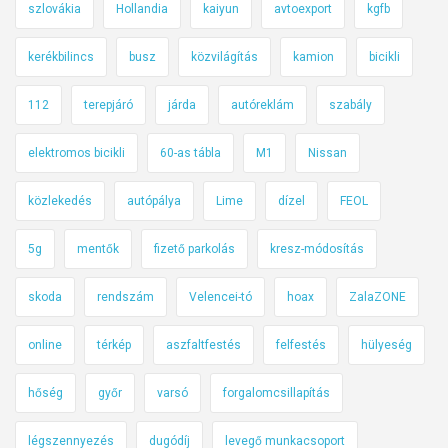
szlovákia
Hollandia
kaiyun
avtoexport
kgfb
kerékbilincs
busz
közvilágítás
kamion
bicikli
112
terepjáró
járda
autóreklám
szabály
elektromos bicikli
60-as tábla
M1
Nissan
közlekedés
autópálya
Lime
dízel
FEOL
5g
mentők
fizető parkolás
kresz-módosítás
skoda
rendszám
Velencei-tó
hoax
ZalaZONE
online
térkép
aszfaltfestés
felfestés
hülyeség
hőség
győr
varsó
forgalomcsillapítás
légszennyezés
dugódíj
levegő munkacsoport