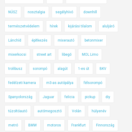
NÚSZ
nosztalgia
segélyhívó
downhill
természetvédelem
hírek
kijárási tilalom
aluljáró
Lánchíd
építkezés
mixerautó
betonmixer
mixerkocsi
street art
libegő
MOL Limo
trolibusz
sorompó
alagút
1-es út
BKV
fedélzeti kamera
m3-as autópálya
félsorompó
Spanyolország
Jaguar
felicia
pickup
diy
tűzoltóautó
autómegosztó
Volán
hülyenév
metró
BMW
motoros
Frankfurt
Finnország