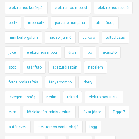
elektromos kerékpár
elektromos moped
elektromos repülő
pötty
mooncity
porsche hungária
útminőség
mini körforgalom
haszonjármű
parkoló
túltáblázás
juke
elektromos motor
drón
lpö
akasztó
stop
utánfutó
abszurdisztán
napelem
forgalomlassítás
fénysorompó
Chery
levegőminőség
Berlin
rekord
elektromos tricikli
ékm
közlekedési minisztérium
lázár jános
Tiggo 7
autónevek
elektromos vontatóhajó
togg