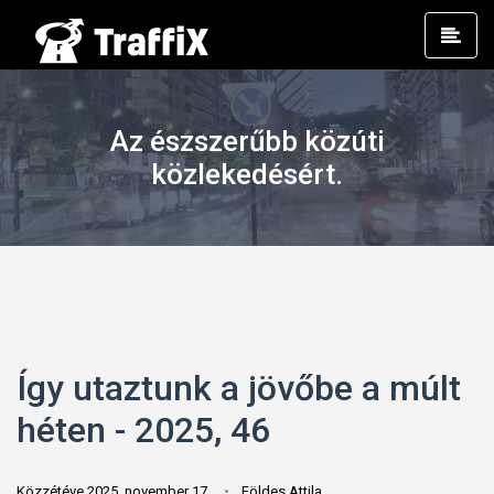
Prim
Men
Az észszerűbb közúti
közlekedésért.
Így utaztunk a jövőbe a múlt
héten - 2025, 46
Közzétéve 2025. november 17.
Földes Attila