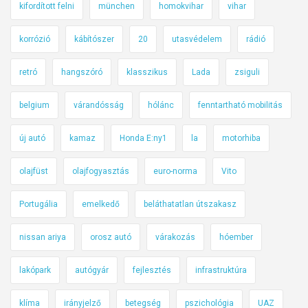
kifordított felni
münchen
homokvihar
vihar
korrózió
kábítószer
20
utasvédelem
rádió
retró
hangszóró
klasszikus
Lada
zsiguli
belgium
várandósság
hólánc
fenntartható mobilitás
új autó
kamaz
Honda E:ny1
la
motorhiba
olajfüst
olajfogyasztás
euro-norma
Vito
Portugália
emelkedő
beláthatatlan útszakasz
nissan ariya
orosz autó
várakozás
hóember
lakópark
autógyár
fejlesztés
infrastruktúra
klíma
irányjelző
betegség
pszichológia
UAZ