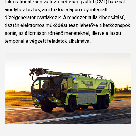
fokozatmentesen változó sebességváltót (CVT) használ,
amelyhez biztos, ami biztos alapon egy integrált
dízelgenerátor csatlakozik. A rendszer nulla kibocsátású,
tisztán elektromos működést tesz lehetővé a hétköznapok
során, az állomáson történő meneteknél, illetve a lassú
tempónál elvégzett feladatok alkalmával.