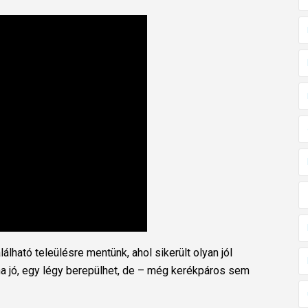
lható teleülésre mentünk, ahol sikerült olyan jól
 na jó, egy légy berepülhet, de – még kerékpáros sem