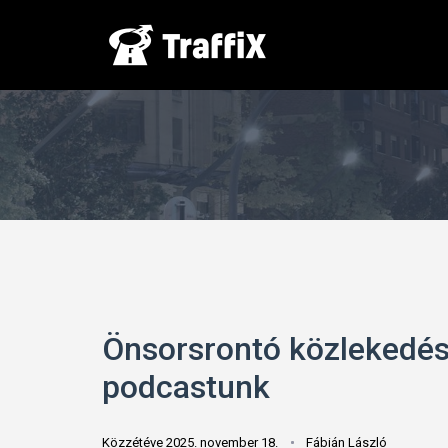
Önsorsrontó közlekedéss
podcastunk
Közzétéve 2025. november 18.
Fábián László