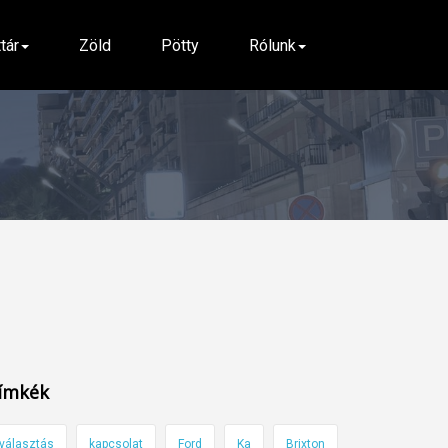
ttár
Zöld
Pötty
Rólunk
ímkék
választás
kapcsolat
Ford
Ka
Brixton