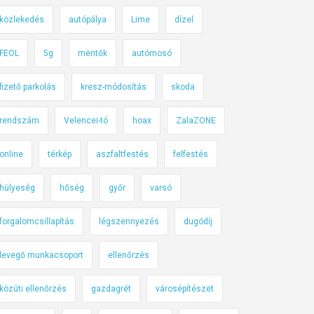
közlekedés
autópálya
Lime
dízel
FEOL
5g
mentők
autómosó
fizető parkolás
kresz-módosítás
skoda
rendszám
Velencei-tó
hoax
ZalaZONE
online
térkép
aszfaltfestés
felfestés
hülyeség
hőség
győr
varsó
forgalomcsillapítás
légszennyezés
dugódíj
levegő munkacsoport
ellenőrzés
közúti ellenőrzés
gazdagrét
városépítészet