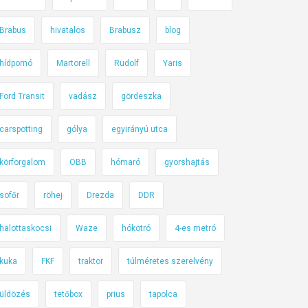
Brabus
hivatalos
Brabusz
blog
hídpornó
Martorell
Rudolf
Yaris
Ford Transit
vadász
gördeszka
carspotting
gólya
egyirányú utca
körforgalom
OBB
hómaró
gyorshajtás
sofőr
röhej
Drezda
DDR
halottaskocsi
Waze
hókotró
4-es metró
kuka
FKF
traktor
túlméretes szerelvény
üldözés
tetőbox
prius
tapolca