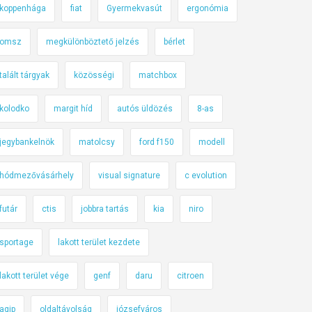
koppenhága
fiat
Gyermekvasút
ergonómia
omsz
megkülönböztető jelzés
bérlet
talált tárgyak
közösségi
matchbox
kolodko
margit híd
autós üldözés
8-as
jegybankelnök
matolcsy
ford f150
modell
hódmezővásárhely
visual signature
c evolution
futár
ctis
jobbra tartás
kia
niro
sportage
lakott terület kezdete
lakott terület vége
genf
daru
citroen
agip
oldaltávolság
józsefváros