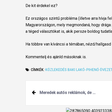
De kit érdekel ez?
Ez országos szintű probléma (illetve arra hívja fe
Magyarországon, mely megmondaná, hogy drága polg
a téged választókat is, akik persze boldog tudat
Ha többre van kíváncsi a témában, nézd/hallgasd
Kommentelj és ajánld másoknak is.
CÍMKÉK:
KÖZLEKEDÉS
BAKI
LAKÓ-PIHENŐ ÖVEZE
Post
Meredek autós reklámok, de ...
navigation