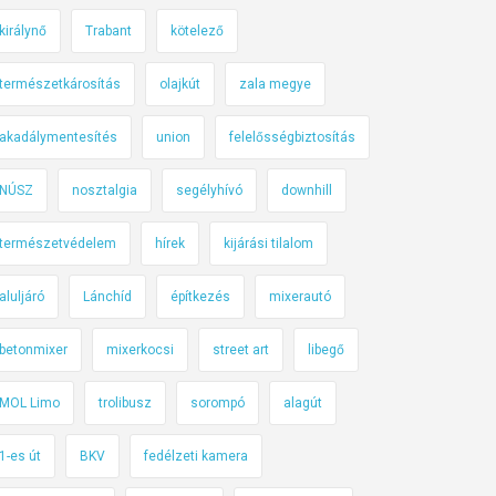
királynő
Trabant
kötelező
természetkárosítás
olajkút
zala megye
akadálymentesítés
union
felelősségbiztosítás
NÚSZ
nosztalgia
segélyhívó
downhill
természetvédelem
hírek
kijárási tilalom
aluljáró
Lánchíd
építkezés
mixerautó
betonmixer
mixerkocsi
street art
libegő
MOL Limo
trolibusz
sorompó
alagút
1-es út
BKV
fedélzeti kamera