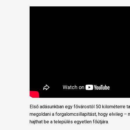
Első adásunkban egy fővárostól 50 kilométerre talá
megoldani a forgalomcsillapítást, hogy elvileg –
hajthat be a település egyetlen főútjára.