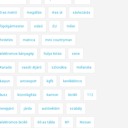
3-as metró
megállás
4-es út
sávlezárás
főpolgármester
videó
EU
tréler
hirdetés
matrica
mini countryman
elektromos bányagép
hülye kiírás
zene
Kanada
vasúti átjáró
szlovákia
Hollandia
kaiyun
avtoexport
kgfb
kerékbilincs
busz
közvilágítás
kamion
bicikli
112
terepjáró
járda
autóreklám
szabály
elektromos bicikli
60-as tábla
M1
Nissan