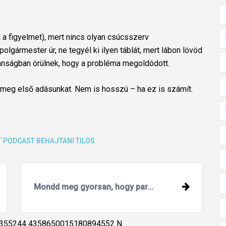
l a figyelmet), mert nincs olyan csúcsszerv
ármester úr, ne tegyél ki ilyen táblát, mert lábon lövöd
lanságban örülnek, hogy a probléma megoldódott.
 meg első adásunkat. Nem is hosszú – ha ez is számít.
T
PODCAST
BEHAJTANI TILOS
Mondd meg gyorsan, hogy par...