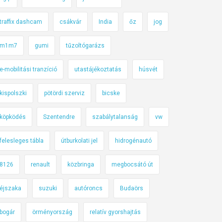
traffix dashcam
csákvár
India
őz
jog
m1m7
gumi
tűzoltógarázs
e-mobilitási tranzíció
utastájékoztatás
húsvét
kispolszki
pötördi szerviz
bicske
köpködés
Szentendre
szabálytalanság
vw
felesleges tábla
útburkolati jel
hidrogénautó
8126
renault
közbringa
megbocsátó út
éjszaka
suzuki
autóroncs
Budaörs
bogár
örményország
relatív gyorshajtás