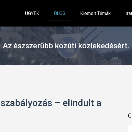
ÜGYEK
BLOG
Kiemelt Témák
Ira
Az észszerűbb közúti közlekedésért.
zabályozás – elindult a
C