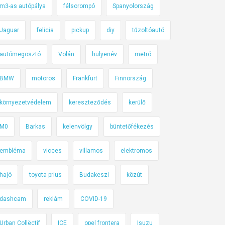
m3-as autópálya
félsorompó
Spanyolország
Jaguar
felicia
pickup
diy
tűzoltóautó
autómegosztó
Volán
hülyenév
metró
BMW
motoros
Frankfurt
Finnország
környezetvédelem
kereszteződés
kerülő
M0
Barkas
kelenvölgy
büntetőfékezés
embléma
vicces
villamos
elektromos
hajó
toyota prius
Budakeszi
közút
dashcam
reklám
COVID-19
Urban Collëctif
ICE
opel frontera
Isuzu