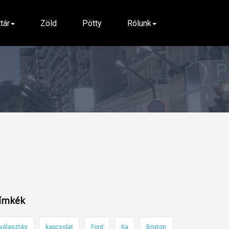
ttár
Zöld
Pötty
Rólunk
ímkék
választás
kapcsolat
Ford
Ka
Brixton