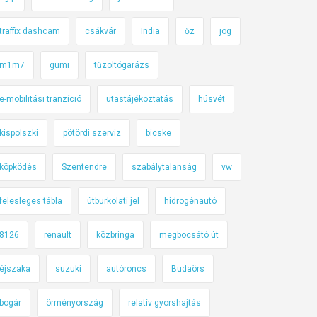
traffix dashcam
csákvár
India
őz
jog
m1m7
gumi
tűzoltógarázs
e-mobilitási tranzíció
utastájékoztatás
húsvét
kispolszki
pötördi szerviz
bicske
köpködés
Szentendre
szabálytalanság
vw
felesleges tábla
útburkolati jel
hidrogénautó
8126
renault
közbringa
megbocsátó út
éjszaka
suzuki
autóroncs
Budaörs
bogár
örményország
relatív gyorshajtás