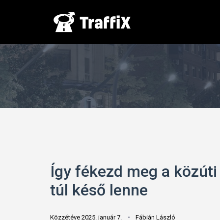
Így fékezd meg a közúti
túl késő lenne
Közzétéve 2025. január 7.
Fábián László