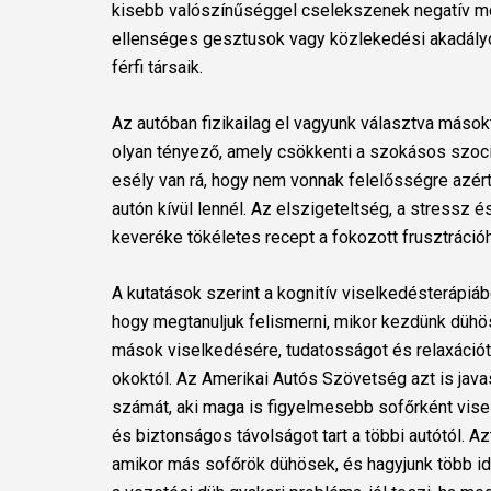
kisebb valószínűséggel cselekszenek negatív mó
ellenséges gesztusok vagy közlekedési akadályo
férfi társaik.
Az autóban fizikailag el vagyunk választva másokt
olyan tényező, amely csökkenti a szokásos szoci
esély van rá, hogy nem vonnak felelősségre azér
autón kívül lennél.
Az elszigeteltség, a stressz és
keveréke tökéletes recept a fokozott frusztráci
A kutatások szerint a kognitív viselkedésterápiáb
hogy megtanuljuk felismerni, mikor kezdünk dühös
mások viselkedésére, tudatosságot és relaxációt
okoktól. Az Amerikai Autós Szövetség azt is java
számát, aki maga is figyelmesebb sofőrként visel
és biztonságos távolságot tart a többi autótól. A
amikor más sofőrök dühösek, és hagyjunk több id