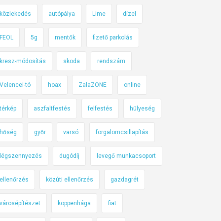
közlekedés
autópálya
Lime
dízel
FEOL
5g
mentők
fizető parkolás
kresz-módosítás
skoda
rendszám
Velencei-tó
hoax
ZalaZONE
online
térkép
aszfaltfestés
felfestés
hülyeség
hőség
győr
varsó
forgalomcsillapítás
légszennyezés
dugódíj
levegő munkacsoport
ellenőrzés
közúti ellenőrzés
gazdagrét
városépítészet
koppenhága
fiat