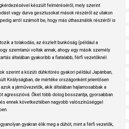
gkérdezésével készült felméréséről, mely szerint
kodást vagy durva gesztusokat mások részéről az utakon
pedig arról számolt be, hogy más úthasználók részéről is
rtozik a tolakodás, az észlelt bunkóság (például a
 hogy szemtanúi voltak annak, ahogy egy másik személy
tás általában gyakoribb a fiatalabb, férfi vezetőknél.
ok szerint a közúti dühkitörés gyakori például Japánban,
ült Királyságban, de mértéke országonként jelentősen
 azok a járművezetők, akik általában hajlamosabbak a
höt agresszióvá. Őket több dolog bosszantja, gyorsabban
k, és ennek következtében nagyobb valószínűséggel
ben.
gyanolyan gyakran élik meg a dühöt, mint a férfi vezetők,