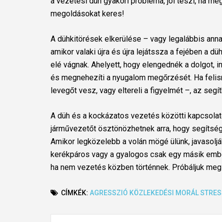
a vezetési düh gyakori probléma, jól teszi, ha me
megoldásokat keres!
A dühkitörések elkerülése – vagy legalábbis annak
amikor valaki újra és újra lejátssza a fejében a d
elé vágnak. Ahelyett, hogy elengednék a dolgot, in
és megnehezíti a nyugalom megőrzését. Ha felism
levegőt vesz, vagy eltereli a figyelmét –, az seg
A düh és a kockázatos vezetés közötti kapcsola
járművezetőt ösztönözhetnek arra, hogy segítséget
Amikor legközelebb a volán mögé ülünk, javasoljá
kerékpáros vagy a gyalogos csak egy másik embe
ha nem vezetés közben történnek. Próbáljuk meg u
CÍMKÉK:
AGRESSZIÓ
KÖZLEKEDÉSI MORÁL
STRES