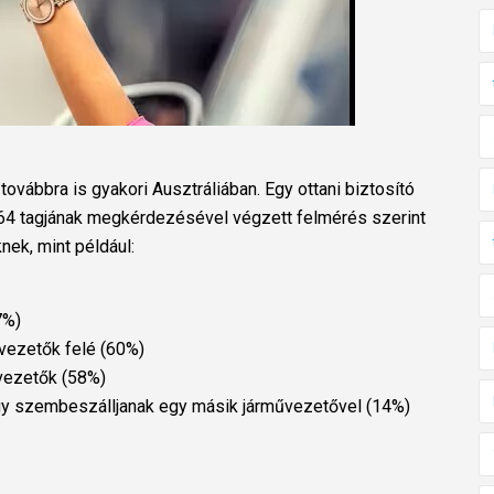
ovábbra is gyakori Ausztráliában. Egy ottani biztosító
64 tagjának megkérdezésével végzett felmérés szerint
nek, mint például:
7%)
vezetők felé (60%)
vezetők (58%)
hogy szembeszálljanak egy másik járművezetővel (14%)