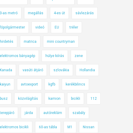
3-as metró
megállás
4-es út
sávlezárás
főpolgármester
videó
EU
tréler
hirdetés
matrica
mini countryman
elektromos bányagép
hülye kiírás
zene
Kanada
vasúti átjáró
szlovákia
Hollandia
kaiyun
avtoexport
kgfb
kerékbilincs
busz
közvilágítás
kamion
bicikli
112
terepjáró
járda
autóreklám
szabály
elektromos bicikli
60-as tábla
M1
Nissan