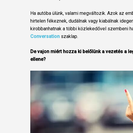
Ha autóba ülünk, valami megváltozik. Azok az em
hirtelen fékeznek, dudálnak vagy kiabálnak idege
kirobbanhatnak a többi közlekedővel szembeni ha
Conversation
szaklap.
De vajon miért hozza ki belőlünk a vezetés a 
ellene?