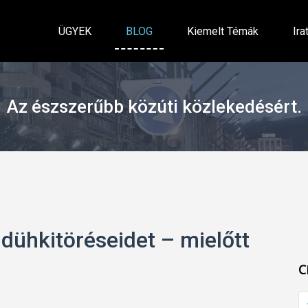
ÜGYEK
BLOG
Kiemelt Témák
Ira
Az észszerűbb közúti közlekedésért.
 dühkitöréseidet – mielőtt
C