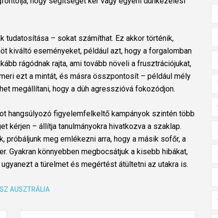
gfontolja, hogy segítséget kér vagy egyéni dühkezelési
 tudatosítása – sokat számíthat. Ez akkor történik,
ühöt kiváltó eseményeket, például azt, hogy a forgalomban
kább rágódnak rajta, ami tovább növeli a frusztrációjukat,
eri ezt a mintát, és másra összpontosít – például mély
íthet megállítani, hogy a düh agresszióvá fokozódjon.
tot hangsúlyozó figyelemfelkeltő kampányok szintén több
 kérjen – állítja tanulmányokra hivatkozva a szaklap.
k, próbáljunk meg emlékezni arra, hogy a másik sofőr, a
r. Gyakran könnyebben megbocsátjuk a kisebb hibákat,
gyanezt a türelmet és megértést átültetni az utakra is.
SZ
AUSZTRÁLIA