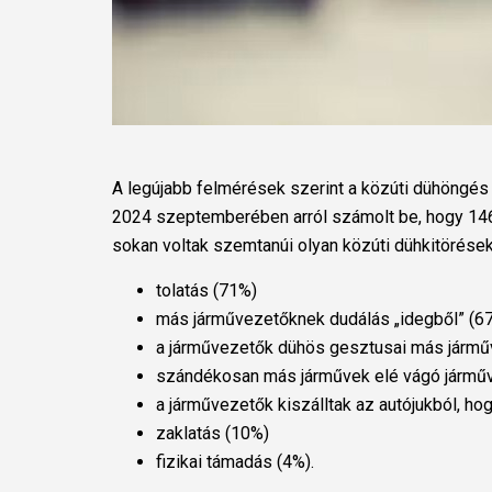
A legújabb felmérések szerint a közúti dühöngés t
2024 szeptemberében arról számolt be, hogy 14
sokan voltak szemtanúi olyan közúti dühkitörések
tolatás (71%)
más járművezetőknek dudálás „idegből” (6
a járművezetők dühös gesztusai más jármű
szándékosan más járművek elé vágó jármű
a járművezetők kiszálltak az autójukból, 
zaklatás (10%)
fizikai támadás (4%).