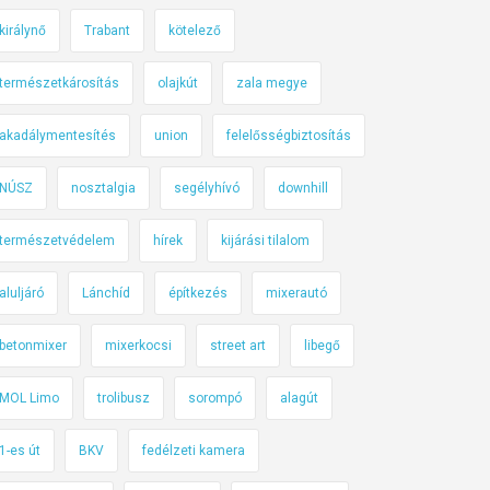
királynő
Trabant
kötelező
természetkárosítás
olajkút
zala megye
akadálymentesítés
union
felelősségbiztosítás
NÚSZ
nosztalgia
segélyhívó
downhill
természetvédelem
hírek
kijárási tilalom
aluljáró
Lánchíd
építkezés
mixerautó
betonmixer
mixerkocsi
street art
libegő
MOL Limo
trolibusz
sorompó
alagút
1-es út
BKV
fedélzeti kamera