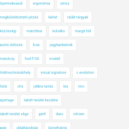
Gyermekvasút
ergonómia
omsz
megkülönböztető jelzés
bérlet
talált tárgyak
közösségi
matchbox
kolodko
margit híd
autós üldözés
8-as
jegybankelnök
matolcsy
ford f150
modell
hódmezővásárhely
visual signature
c evolution
futár
ctis
jobbra tartás
kia
niro
sportage
lakott terület kezdete
lakott terület vége
genf
daru
citroen
agip
oldaltávolság
józsefváros