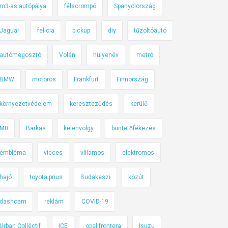
m3-as autópálya
félsorompó
Spanyolország
Jaguar
felicia
pickup
diy
tűzoltóautó
autómegosztó
Volán
hülyenév
metró
BMW
motoros
Frankfurt
Finnország
környezetvédelem
kereszteződés
kerülő
M0
Barkas
kelenvölgy
büntetőfékezés
embléma
vicces
villamos
elektromos
hajó
toyota prius
Budakeszi
közút
dashcam
reklám
COVID-19
Urban Collëctif
ICE
opel frontera
Isuzu