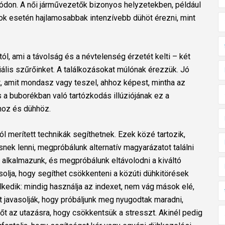
don. A női járművezetők bizonyos helyzetekben, például
k esetén hajlamosabbak intenzívebb dühöt érezni, mint
ól, ami a távolság és a névtelenség érzetét kelti – két
ális szűrőinket. A találkozásokat múlónak érezzük. Jó
t, amit mondasz vagy teszel, ahhoz képest, mintha az
 a buborékban való tartózkodás illúziójának ez a
óhoz és dühhöz.
ól merített technikák segíthetnek. Ezek közé tartozik,
nek lenni, megpróbálunk alternatív magyarázatot találni
 alkalmazunk, és megpróbálunk eltávolodni a kiváltó
solja, hogy segíthet csökkenteni a közúti dühkitörések
kedik: mindig használja az indexet, nem vág mások elé,
zt javasolják, hogy próbáljunk meg nyugodtak maradni,
őt az utazásra, hogy csökkentsük a stresszt.
Akinél pedig