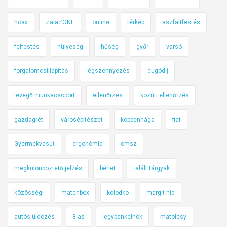
hoax
ZalaZONE
online
térkép
aszfaltfestés
felfestés
hülyeség
hőség
győr
varsó
forgalomcsillapítás
légszennyezés
dugódíj
levegő munkacsoport
ellenőrzés
közúti ellenőrzés
gazdagrét
városépítészet
koppenhága
fiat
Gyermekvasút
ergonómia
omsz
megkülönböztető jelzés
bérlet
talált tárgyak
közösségi
matchbox
kolodko
margit híd
autós üldözés
8-as
jegybankelnök
matolcsy