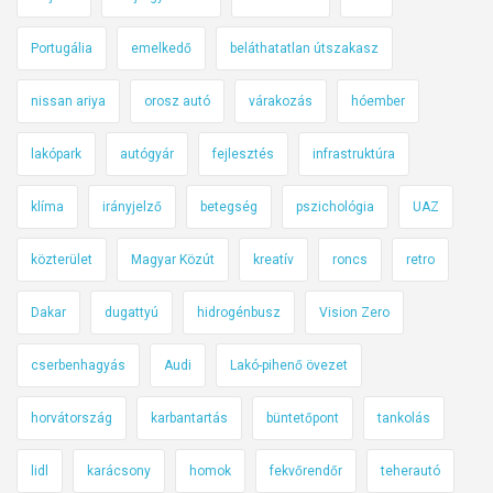
Portugália
emelkedő
beláthatatlan útszakasz
nissan ariya
orosz autó
várakozás
hóember
lakópark
autógyár
fejlesztés
infrastruktúra
klíma
irányjelző
betegség
pszichológia
UAZ
közterület
Magyar Közút
kreatív
roncs
retro
Dakar
dugattyú
hidrogénbusz
Vision Zero
cserbenhagyás
Audi
Lakó-pihenő övezet
horvátország
karbantartás
büntetőpont
tankolás
lidl
karácsony
homok
fekvőrendőr
teherautó