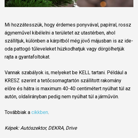
Mi hozzátesszük, hogy érdemes ponyvával, papírral, rossz
ágyneművel kibélelni a területet az utastérben, ahol
szállítjuk, különben a kárpitból még jövő májusban is az ide-
oda pattogó tűleveleket húzkodhatjuk vagy dörgölhetjük
rajta a gyantafoltokat.
Vannak szabályok is, melyeket be KELL tartani. Például a
KRESZ szerint a tetőcsomagtartón szállított rakomány
előre és hátra is maximum 40-40 centimétert nyúlhat túl az
autón, oldalirányban pedig nem nyúlhat túl a járművön.
Továbbiak a
cikkben
.
Képek: Autószektor, DEKRA, Drive