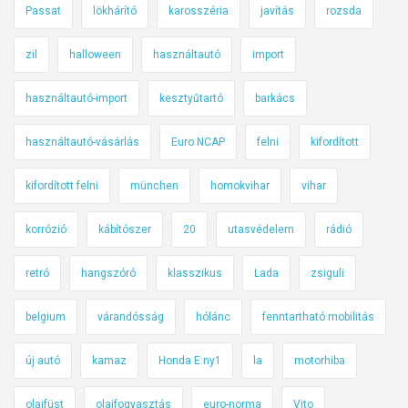
Passat
lökhárító
karosszéria
javítás
rozsda
zil
halloween
használtautó
import
használtautó-import
kesztyűtartó
barkács
használtautó-vásárlás
Euro NCAP
felni
kifordított
kifordított felni
münchen
homokvihar
vihar
korrózió
kábítószer
20
utasvédelem
rádió
retró
hangszóró
klasszikus
Lada
zsiguli
belgium
várandósság
hólánc
fenntartható mobilitás
új autó
kamaz
Honda E:ny1
la
motorhiba
olajfüst
olajfogyasztás
euro-norma
Vito