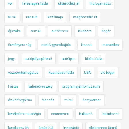
vw
felesleges tábla
útburkolati jel
hidrogénautó
8126
renault
közbringa
megbocsátó út
éjszaka
suzuki
autóroncs
Budaörs
bogár
örményország
relatív gyorshajtás
francia
mercedes
jegy
autópálya-pihenő
autóipar
hibás tábla
vezetéstámogatás
kézműves tábla
USA
vw bogár
Párizs
balesetveszély
programajánlómúzeum
év körforgalma
Vecsés
mirai
borgwarner
kerékpáros stratégia
ceausescu
bukkanó
babakocsi
kerekesszék
árpád híd
innováció
elektromos jármű