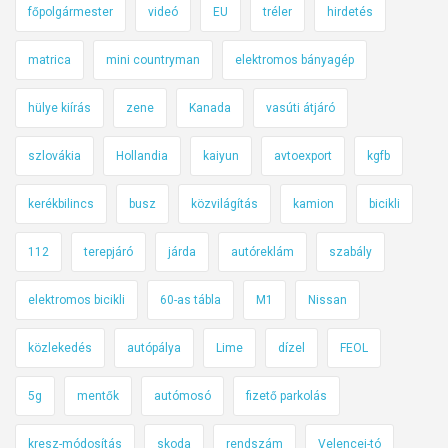
főpolgármester
videó
EU
tréler
hirdetés
matrica
mini countryman
elektromos bányagép
hülye kiírás
zene
Kanada
vasúti átjáró
szlovákia
Hollandia
kaiyun
avtoexport
kgfb
kerékbilincs
busz
közvilágítás
kamion
bicikli
112
terepjáró
járda
autóreklám
szabály
elektromos bicikli
60-as tábla
M1
Nissan
közlekedés
autópálya
Lime
dízel
FEOL
5g
mentők
autómosó
fizető parkolás
kresz-módosítás
skoda
rendszám
Velencei-tó