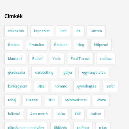
Címkék
választás
kapcsolat
Ford
Ka
Brixton
Brabus
hivatalos
Brabusz
blog
hídpornó
Martorell
Rudolf
Yaris
Ford Transit
vadász
gördeszka
carspotting
gólya
egyirányú utca
körforgalom
OBB
hómaró
gyorshajtás
sofőr
röhej
Drezda
DDR
halottaskocsi
Waze
hókotró
4-es metró
kuka
FKF
traktor
túlméretes szerelvény
üldözés
tetőbox
prius