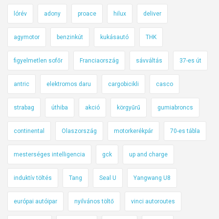
lórév
adony
proace
hilux
deliver
agymotor
benzinkút
kukásautó
THK
figyelmetlen sofőr
Franciaország
sávváltás
37-es út
antric
elektromos daru
cargobicikli
casco
strabag
úthiba
akció
körgyűrű
gumiabroncs
continental
Olaszország
motorkerékpár
70-es tábla
mesterséges intelligencia
gck
up and charge
induktív töltés
Tang
Seal U
Yangwang U8
európai autóipar
nyilvános töltő
vinci autoroutes