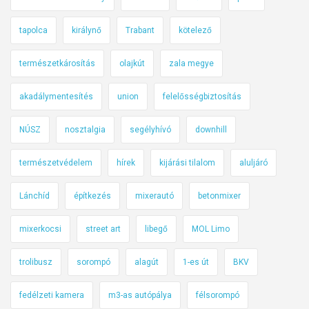
tapolca
királynő
Trabant
kötelező
természetkárosítás
olajkút
zala megye
akadálymentesítés
union
felelősségbiztosítás
NÚSZ
nosztalgia
segélyhívó
downhill
természetvédelem
hírek
kijárási tilalom
aluljáró
Lánchíd
építkezés
mixerautó
betonmixer
mixerkocsi
street art
libegő
MOL Limo
trolibusz
sorompó
alagút
1-es út
BKV
fedélzeti kamera
m3-as autópálya
félsorompó