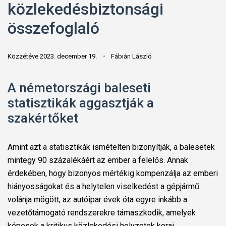
közlekedésbiztonsági
összefoglaló
Közzétéve 2023. december 19.
Fábián László
A németországi baleseti
statisztikák aggasztják a
szakértőket
Amint azt a statisztikák ismételten bizonyítják, a balesetek
mintegy 90 százalékáért az ember a felelős. Annak
érdekében, hogy bizonyos mértékig kompenzálja az emberi
hiányosságokat és a helytelen viselkedést a gépjármű
volánja mögött, az autóipar évek óta egyre inkább a
vezetőtámogató rendszerekre támaszkodik, amelyek
képesek a kritikus közlekedési helyzetek korai