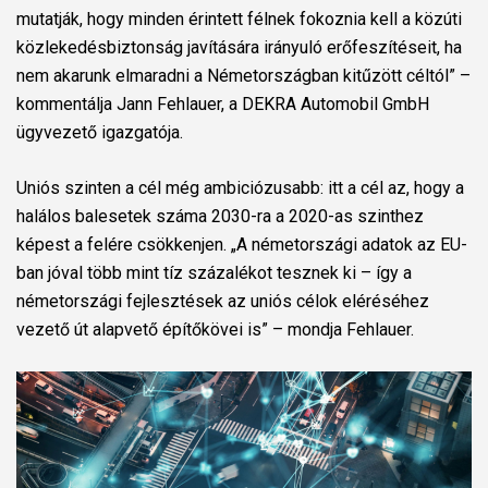
mutatják, hogy minden érintett félnek fokoznia kell a közúti
közlekedésbiztonság javítására irányuló erőfeszítéseit, ha
nem akarunk elmaradni a Németországban kitűzött céltól” –
kommentálja Jann Fehlauer, a DEKRA Automobil GmbH
ügyvezető igazgatója.
Uniós szinten a cél még ambiciózusabb: itt a cél az, hogy a
halálos balesetek száma 2030-ra a 2020-as szinthez
képest a felére csökkenjen. „A németországi adatok az EU-
ban jóval több mint tíz százalékot tesznek ki – így a
németországi fejlesztések az uniós célok eléréséhez
vezető út alapvető építőkövei is” – mondja Fehlauer.