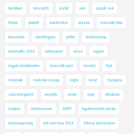
lerobban
ramcatch
korlát
sx4
suzuki sx4
felirat
plakett
katalizátor
utazás
műszaki hiba
besorolás
sávelfogyás
poller
terelőoszlop
intertraffic 2024
villanyautó
olcsó
ingyen
ingyen közlekedés
használt autó
temető
főút
műszaki
műszaki vizsga
tégla
körút
hungária
csúcsforgalom
veszély
mixer
nyár
elkobzás
Dolphin
infotainment
RATP
figyelmeztető jelzés
különlegesség
brit mini túra 2024
Párizsi Autószalon