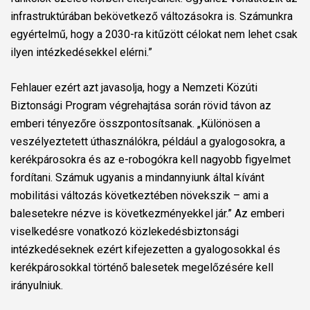
infrastruktúrában bekövetkező változásokra is. Számunkra
egyértelmű, hogy a 2030-ra kitűzött célokat nem lehet csak
ilyen intézkedésekkel elérni.”
Fehlauer ezért azt javasolja, hogy a Nemzeti Közúti
Biztonsági Program végrehajtása során rövid távon az
emberi tényezőre összpontosítsanak. „Különösen a
veszélyeztetett úthasználókra, például a gyalogosokra, a
kerékpárosokra és az e-robogókra kell nagyobb figyelmet
fordítani. Számuk ugyanis a mindannyiunk által kívánt
mobilitási változás következtében növekszik – ami a
balesetekre nézve is következményekkel jár.” Az emberi
viselkedésre vonatkozó közlekedésbiztonsági
intézkedéseknek ezért kifejezetten a gyalogosokkal és
kerékpárosokkal történő balesetek megelőzésére kell
irányulniuk.