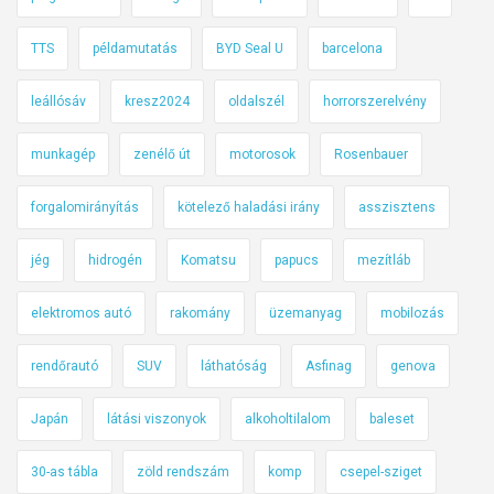
TTS
példamutatás
BYD Seal U
barcelona
leállósáv
kresz2024
oldalszél
horrorszerelvény
munkagép
zenélő út
motorosok
Rosenbauer
forgalomirányítás
kötelező haladási irány
asszisztens
jég
hidrogén
Komatsu
papucs
mezítláb
elektromos autó
rakomány
üzemanyag
mobilozás
rendőrautó
SUV
láthatóság
Asfinag
genova
Japán
látási viszonyok
alkoholtilalom
baleset
30-as tábla
zöld rendszám
komp
csepel-sziget