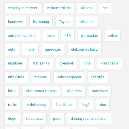
veszélyes helyzet
mikromobilitás
alkohol
bor
hannover
biztonság
Toyota
téli gumi
autonóm autózás
tesla
LED
párásodás
zebra
autó
motor
agresszió
elektromos busz
repülőtér
statisztika
gyerekek
Kína
kresz tábla
útfelújítás
maxxus
sebességhatár
útépítés
lakat
elektromos kamion
alkatrész
művészet
traffix
érdekesség
fizetőkapu
logó
vicc
dugó
törésteszt
poén
dohányzás az autóban