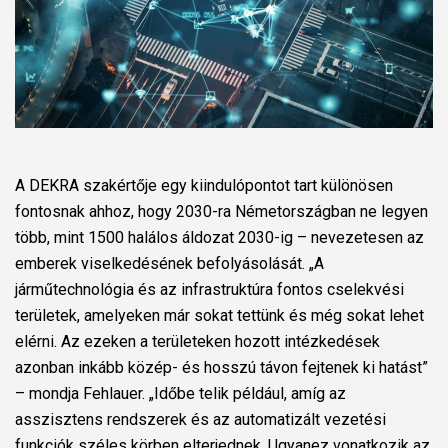
A DEKRA szakértője egy kiindulópontot tart különösen
fontosnak ahhoz, hogy 2030-ra Németországban ne legyen
több, mint 1500 halálos áldozat 2030-ig – nevezetesen az
emberek viselkedésének befolyásolását. „A
járműtechnológia és az infrastruktúra fontos cselekvési
területek, amelyeken már sokat tettünk és még sokat lehet
elérni. Az ezeken a területeken hozott intézkedések
azonban inkább közép- és hosszú távon fejtenek ki hatást”
– mondja Fehlauer. „Időbe telik például, amíg az
asszisztens rendszerek és az automatizált vezetési
funkciók széles körben elterjednek. Ugyanez vonatkozik az