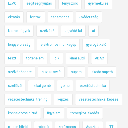
LEVC
segítségnyújtás
fényszóró
gyermekülés
oktatás
brit taxi
teherbringa
Svédország
kiemelt ügyek
szélvédő
zajvédő fal
ai
lengyelország
elektromos munkagép
gyalogátkelő
teszt
történelem
id.7
kínai autó
ADAC
szélvédőcsere
suzuki swift
superb
skoda superb
szellőző
fizikai gomb
gomb
vezetéstechnika
vezetéstechnikai tréning
képzés
vezetéstechnikai képzés
konnektoros hibrid
figyelem
tömegközlekedés
plug-in hibrid
robogó
kerékpáros
Ausztria
TT