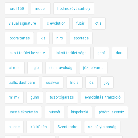
ford f150
modell
hódmezővásárhely
visual signature
c evolution
futár
ctis
jobbra tartás
kia
niro
sportage
lakott terület kezdete
lakott terület vége
genf
daru
citroen
agip
oldaltávolság
józsefváros
traffix dashcam
csákvár
India
őz
jog
m1m7
gumi
tűzoltógarázs
e-mobilitási tranzíció
utastájékoztatás
húsvét
kispolszki
pötördi szerviz
bicske
köpködés
Szentendre
szabálytalanság