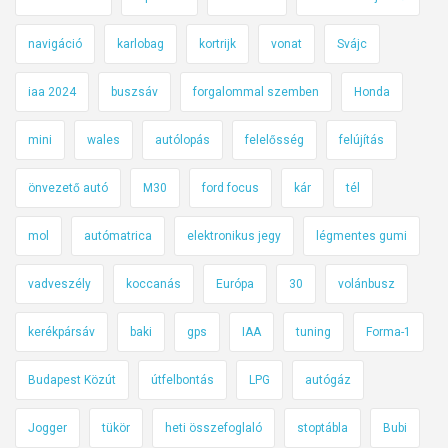
navigáció
karlobag
kortrijk
vonat
Svájc
iaa 2024
buszsáv
forgalommal szemben
Honda
mini
wales
autólopás
felelősség
felújítás
önvezető autó
M30
ford focus
kár
tél
mol
autómatrica
elektronikus jegy
légmentes gumi
vadveszély
koccanás
Európa
30
volánbusz
kerékpársáv
baki
gps
IAA
tuning
Forma-1
Budapest Közút
útfelbontás
LPG
autógáz
Jogger
tükör
heti összefoglaló
stoptábla
Bubi