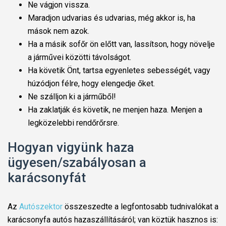
Ne vágjon vissza.
Maradjon udvarias és udvarias, még akkor is, ha
mások nem azok.
Ha a másik sofőr ön előtt van, lassítson, hogy növelje
a járművei közötti távolságot.
Ha követik Önt, tartsa egyenletes sebességét, vagy
húzódjon félre, hogy elengedje őket.
Ne szálljon ki a járműből!
Ha zaklatják és követik, ne menjen haza. Menjen a
legközelebbi rendőrőrsre.
Hogyan vigyünk haza
ügyesen/szabályosan a
karácsonyfát
Az
Autószektor
összeszedte a legfontosabb tudnivalókat a
karácsonyfa autós hazaszállításáról; van köztük hasznos is: