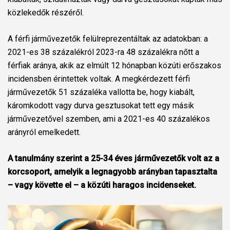
közlekedők részéről.
A férfi járművezetők felülreprezentáltak az adatokban: a
2021-es 38 százalékról 2023-ra 48 százalékra nőtt a
férfiak aránya, akik az elmúlt 12 hónapban közúti erőszakos
incidensben érintettek voltak. A megkérdezett férfi
járművezetők 51 százaléka vallotta be, hogy kiabált,
káromkodott vagy durva gesztusokat tett egy másik
járművezetővel szemben, ami a 2021-es 40 százalékos
arányról emelkedett.
A tanulmány szerint a 25-34 éves járművezetők volt az a
korcsoport, amelyik a legnagyobb arányban tapasztalta
– vagy követte el – a közúti haragos incidenseket.