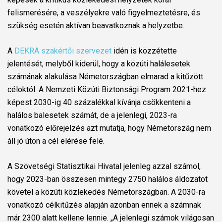
felismerésére, a veszélyekre való figyelmeztetésre, és
szükség esetén aktívan beavatkoznak a helyzetbe.
A
DEKRA szakértői szervezet
idén is közzétette
jelentését, melyből kiderül, hogy a közúti halálesetek
számának alakulása Németországban elmarad a kitűzött
céloktól. A Nemzeti Közúti Biztonsági Program 2021-hez
képest 2030-ig 40 százalékkal kívánja csökkenteni a
halálos balesetek számát, de a jelenlegi, 2023-ra
vonatkozó előrejelzés azt mutatja, hogy Németország nem
áll jó úton a cél elérése felé.
A Szövetségi Statisztikai Hivatal jelenleg azzal számol,
hogy 2023-ban összesen mintegy 2750 halálos áldozatot
követel a közúti közlekedés Németországban. A 2030-ra
vonatkozó célkitűzés alapján azonban ennek a számnak
már 2300 alatt kellene lennie. „A jelenlegi számok világosan