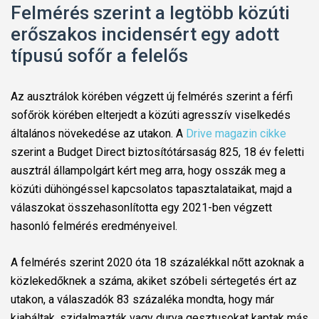
Felmérés szerint a legtöbb közúti
erőszakos incidensért egy adott
típusú sofőr a felelős
Az ausztrálok körében végzett új felmérés szerint a férfi
sofőrök körében elterjedt a közúti agresszív viselkedés
általános növekedése az utakon. A
Drive magazin cikke
szerint a Budget Direct biztosítótársaság 825, 18 év feletti
ausztrál állampolgárt kért meg arra, hogy osszák meg a
közúti dühöngéssel kapcsolatos tapasztalataikat, majd a
válaszokat összehasonlította egy 2021-ben végzett
hasonló felmérés eredményeivel.
A felmérés szerint 2020 óta 18 százalékkal nőtt azoknak a
közlekedőknek a száma, akiket szóbeli sértegetés ért az
utakon, a válaszadók 83 százaléka mondta, hogy már
kiabáltak, szidalmazták vagy durva gesztusokat kaptak más