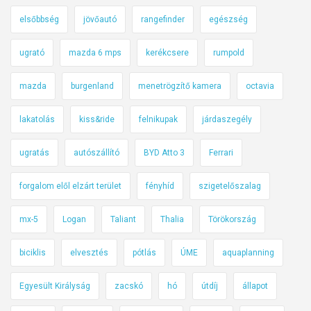
elsőbbség
jövőautó
rangefinder
egészség
ugrató
mazda 6 mps
kerékcsere
rumpold
mazda
burgenland
menetrögzítő kamera
octavia
lakatolás
kiss&ride
felnikupak
járdaszegély
ugratás
autószállító
BYD Atto 3
Ferrari
forgalom elől elzárt terület
fényhíd
szigetelőszalag
mx-5
Logan
Taliant
Thalia
Törökország
biciklis
elvesztés
pótlás
ÚME
aquaplanning
Egyesült Királyság
zacskó
hó
útdíj
állapot