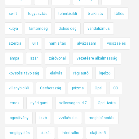
swift
fogyasztás
teherbicikli
biciklisáv
töltés
kutya
fantomcég
dobós cég
vandalizmus
szerbia
GTI
hamisítás
alvázszám
visszaélés
lámpa
szár
záróvonal
vezetésre alkalmasság
követési távolság
elalvás
régi autó
kijelző
villanybicikli
Csehország
prizma
Opel
CD
lemez
nyári gumi
volkswagen id.7
Opel Astra
jogosítvány
izzó
izzókészlet
meghibásodás
megfigyelés
plakát
intertraffic
olajteknő