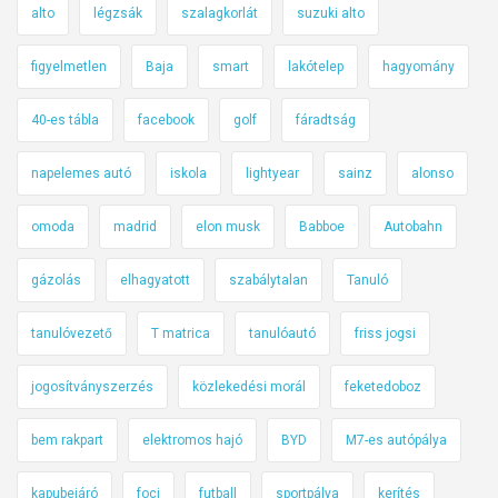
alto
légzsák
szalagkorlát
suzuki alto
figyelmetlen
Baja
smart
lakótelep
hagyomány
40-es tábla
facebook
golf
fáradtság
napelemes autó
iskola
lightyear
sainz
alonso
omoda
madrid
elon musk
Babboe
Autobahn
gázolás
elhagyatott
szabálytalan
Tanuló
tanulóvezető
T matrica
tanulóautó
friss jogsi
jogosítványszerzés
közlekedési morál
feketedoboz
bem rakpart
elektromos hajó
BYD
M7-es autópálya
kapubejáró
foci
futball
sportpálya
kerítés