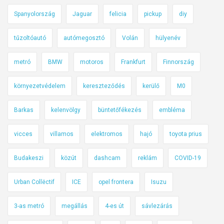
Spanyolország
Jaguar
felicia
pickup
diy
tűzoltóautó
autómegosztó
Volán
hülyenév
metró
BMW
motoros
Frankfurt
Finnország
környezetvédelem
kereszteződés
kerülő
M0
Barkas
kelenvölgy
büntetőfékezés
embléma
vicces
villamos
elektromos
hajó
toyota prius
Budakeszi
közút
dashcam
reklám
COVID-19
Urban Collëctif
ICE
opel frontera
Isuzu
3-as metró
megállás
4-es út
sávlezárás