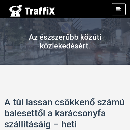
Prim
Men
Az észszerűbb közúti
közlekedésért.
A túl lassan csökkenő számú
balesettől a karácsonyfa
szállításáig – heti