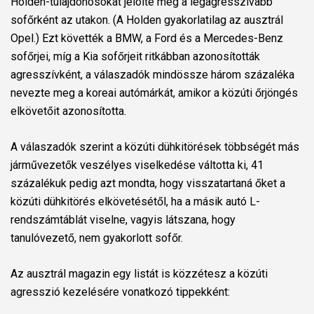
Holden-tulajdonosokat jelölte meg a legagresszívabb
sofőrként az utakon. (A Holden gyakorlatilag az ausztrál
Opel.) Ezt követték a BMW, a Ford és a Mercedes-Benz
sofőrjei, míg a Kia sofőrjeit ritkábban azonosították
agresszívként, a válaszadók mindössze három százaléka
nevezte meg a koreai autómárkát, amikor a közúti őrjöngés
elkövetőit azonosította.
A válaszadók szerint a közúti dühkitörések többségét más
járművezetők veszélyes viselkedése váltotta ki, 41
százalékuk pedig azt mondta, hogy visszatartaná őket a
közúti dühkitörés elkövetésétől, ha a másik autó L-
rendszámtáblát viselne, vagyis látszana, hogy
tanulóvezető, nem gyakorlott sofőr.
Az ausztrál magazin egy listát is közzétesz a közúti
agresszió kezelésére vonatkozó tippekként: