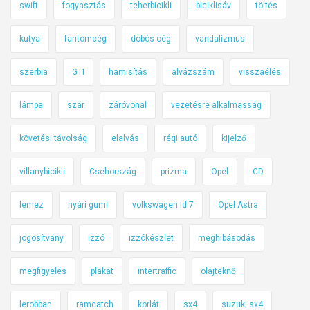
swift
fogyasztás
teherbicikli
biciklisáv
töltés
kutya
fantomcég
dobós cég
vandalizmus
szerbia
GTI
hamisítás
alvázszám
visszaélés
lámpa
szár
záróvonal
vezetésre alkalmasság
követési távolság
elalvás
régi autó
kijelző
villanybicikli
Csehország
prizma
Opel
CD
lemez
nyári gumi
volkswagen id.7
Opel Astra
jogosítvány
izzó
izzókészlet
meghibásodás
megfigyelés
plakát
intertraffic
olajteknő
lerobban
ramcatch
korlát
sx4
suzuki sx4