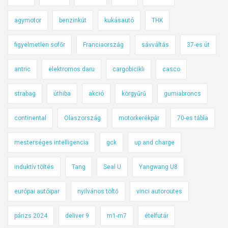
agymotor
benzinkút
kukásautó
THK
figyelmetlen sofőr
Franciaország
sávváltás
37-es út
antric
elektromos daru
cargobicikli
casco
strabag
úthiba
akció
körgyűrű
gumiabroncs
continental
Olaszország
motorkerékpár
70-es tábla
mesterséges intelligencia
gck
up and charge
induktív töltés
Tang
Seal U
Yangwang U8
európai autóipar
nyilvános töltő
vinci autoroutes
párizs 2024
deliver 9
m1-m7
ételfutár