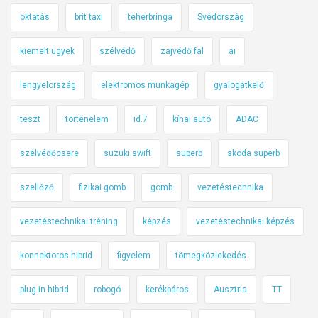
oktatás
brit taxi
teherbringa
Svédország
kiemelt ügyek
szélvédő
zajvédő fal
ai
lengyelország
elektromos munkagép
gyalogátkelő
teszt
történelem
id.7
kínai autó
ADAC
szélvédőcsere
suzuki swift
superb
skoda superb
szellőző
fizikai gomb
gomb
vezetéstechnika
vezetéstechnikai tréning
képzés
vezetéstechnikai képzés
konnektoros hibrid
figyelem
tömegközlekedés
plug-in hibrid
robogó
kerékpáros
Ausztria
TT