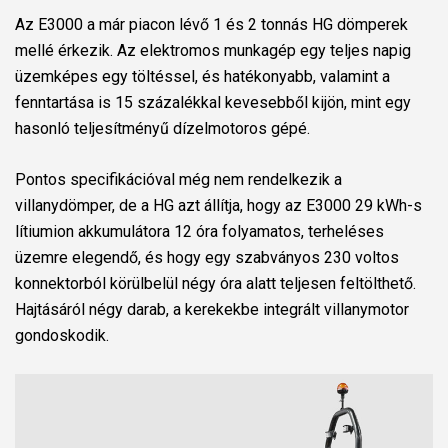
Az E3000 a már piacon lévő 1 és 2 tonnás HG dömperek
mellé érkezik. Az elektromos munkagép egy teljes napig
üzemképes egy töltéssel, és hatékonyabb, valamint a
fenntartása is 15 százalékkal kevesebből kijön, mint egy
hasonló teljesítményű dízelmotoros gépé.
Pontos specifikációval még nem rendelkezik a
villanydömper, de a HG azt állítja, hogy az E3000 29 kWh-s
lítiumion akkumulátora 12 óra folyamatos, terheléses
üzemre elegendő, és hogy egy szabványos 230 voltos
konnektorból körülbelül négy óra alatt teljesen feltölthető.
Hajtásáról négy darab, a kerekekbe integrált villanymotor
gondoskodik.