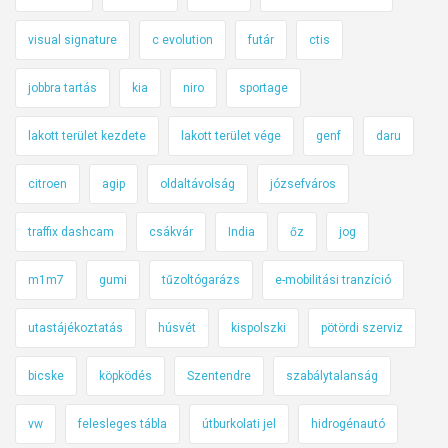
visual signature
c evolution
futár
ctis
jobbra tartás
kia
niro
sportage
lakott terület kezdete
lakott terület vége
genf
daru
citroen
agip
oldaltávolság
józsefváros
traffix dashcam
csákvár
India
őz
jog
m1m7
gumi
tűzoltógarázs
e-mobilitási tranzíció
utastájékoztatás
húsvét
kispolszki
pötördi szerviz
bicske
köpködés
Szentendre
szabálytalanság
vw
felesleges tábla
útburkolati jel
hidrogénautó