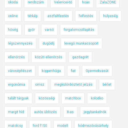
skoda
rendszám
Velencei-tó
hoax
ZalaZONE
online
térkép
aszfaltfestés
felfestés
hülyeség
hőség
győr
varsó
forgalomcsillapítás
légszennyezés
dugódíj
levegő munkacsoport
ellenőrzés
közúti ellenőrzés
gazdagrét
városépítészet
koppenhága
fiat
Gyermekvasút
ergonómia
omsz
megkülönböztető jelzés
bérlet
talált tárgyak
közösségi
matchbox
kolodko
margit híd
autós üldözés
8-as
jegybankelnök
matolcsy
ford f150
modell
hódmezővásárhely