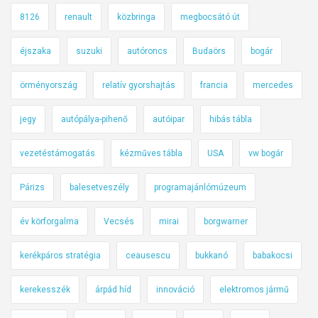
8126
renault
közbringa
megbocsátó út
éjszaka
suzuki
autóroncs
Budaörs
bogár
örményország
relatív gyorshajtás
francia
mercedes
jegy
autópálya-pihenő
autóipar
hibás tábla
vezetéstámogatás
kézműves tábla
USA
vw bogár
Párizs
balesetveszély
programajánlómúzeum
év körforgalma
Vecsés
mirai
borgwarner
kerékpáros stratégia
ceausescu
bukkanó
babakocsi
kerekesszék
árpád híd
innováció
elektromos jármű