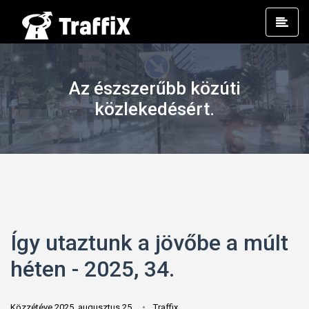
Prim
Men
Az észszerűbb közúti
közlekedésért.
Így utaztunk a jövőbe a múlt
héten - 2025, 34.
Közzétéve 2025. augusztus 25.
Traffix