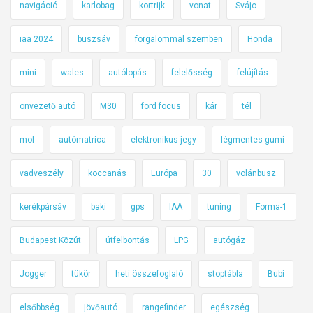
navigáció
karlobag
kortrijk
vonat
Svájc
iaa 2024
buszsáv
forgalommal szemben
Honda
mini
wales
autólopás
felelősség
felújítás
önvezető autó
M30
ford focus
kár
tél
mol
autómatrica
elektronikus jegy
légmentes gumi
vadveszély
koccanás
Európa
30
volánbusz
kerékpársáv
baki
gps
IAA
tuning
Forma-1
Budapest Közút
útfelbontás
LPG
autógáz
Jogger
tükör
heti összefoglaló
stoptábla
Bubi
elsőbbség
jövőautó
rangefinder
egészség