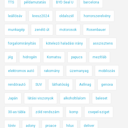
TTS
példamutatás
BYD Seal U
barcelona
leállósáv
kresz2024
oldalszél
horrorszerelvény
munkagép
zenélő út
motorosok
Rosenbauer
forgalomirányítás
kötelező haladási irány
asszisztens
jég
hidrogén
Komatsu
papucs
mezítláb
elektromos autó
rakomány
üzemanyag
mobilozás
rendőrautó
SUV
láthatóság
Asfinag
genova
Japán
látási viszonyok
alkoholtilalom
baleset
30-as tábla
zöld rendszám
komp
csepel-sziget
lórév
adony
proace
hilux
deliver