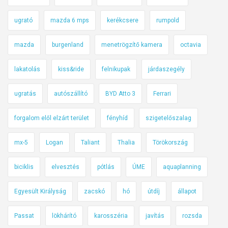
ugrató
mazda 6 mps
kerékcsere
rumpold
mazda
burgenland
menetrögzítő kamera
octavia
lakatolás
kiss&ride
felnikupak
járdaszegély
ugratás
autószállító
BYD Atto 3
Ferrari
forgalom elől elzárt terület
fényhíd
szigetelőszalag
mx-5
Logan
Taliant
Thalia
Törökország
biciklis
elvesztés
pótlás
ÚME
aquaplanning
Egyesült Királyság
zacskó
hó
útdíj
állapot
Passat
lökhárító
karosszéria
javítás
rozsda