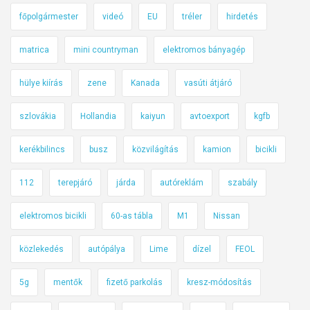
főpolgármester
videó
EU
tréler
hirdetés
matrica
mini countryman
elektromos bányagép
hülye kiírás
zene
Kanada
vasúti átjáró
szlovákia
Hollandia
kaiyun
avtoexport
kgfb
kerékbilincs
busz
közvilágítás
kamion
bicikli
112
terepjáró
járda
autóreklám
szabály
elektromos bicikli
60-as tábla
M1
Nissan
közlekedés
autópálya
Lime
dízel
FEOL
5g
mentők
fizető parkolás
kresz-módosítás