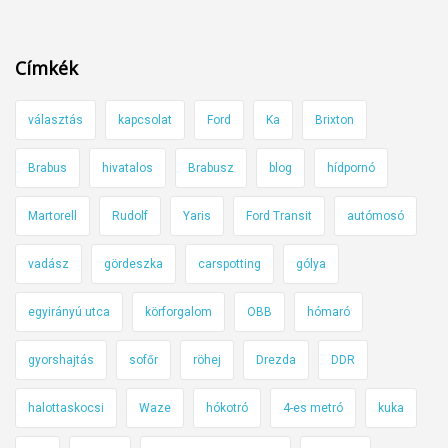
Címkék
választás
kapcsolat
Ford
Ka
Brixton
Brabus
hivatalos
Brabusz
blog
hídpornó
Martorell
Rudolf
Yaris
Ford Transit
autómosó
vadász
gördeszka
carspotting
gólya
egyirányú utca
körforgalom
OBB
hómaró
gyorshajtás
sofőr
röhej
Drezda
DDR
halottaskocsi
Waze
hókotró
4-es metró
kuka