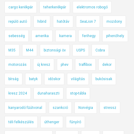
cargo kerékpár
teherkerékpár
elektromos robogó
repülő autó
hibrid
hatótáv
SeaLion 7
mozdony
sebesség
amerika
kamera
ferihegy
pihenőhely
M35
M44
biztonsági öv
USPS
Cobra
motorozás
új kresz
phev
traffibox
dekor
bírság
batyk
időskor
világítás
bukósisak
kresz 2024
dunaharaszti
stop-tábla
kanyarodó fűútvonal
szankció
Norvégia
stressz
téli felkészülés
úthenger
fűnyíró