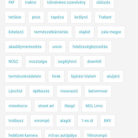
FKF
traktor
túlméretes szerelvény
üldözés
tetőbox
prius
tapolca
királynő
Trabant
kötelező
természetkárosítás
olajkút
zala megye
akadálymentesítés
union
felelősségbiztosítás
NÚSZ
nosztalgia
segélyhívó
downhill
természetvédelem
hírek
kijárási tilalom
aluljáró
Lánchíd
építkezés
mixerautó
betonmixer
mixerkocsi
street art
libegő
MOL Limo
trolibusz
sorompó
alagút
1-es út
BKV
fedélzeti kamera
m3-as autópálya
félsorompó