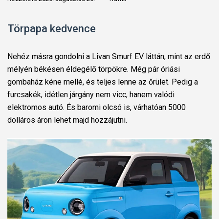
Törpapa kedvence
Nehéz másra gondolni a Livan Smurf EV láttán, mint az erdő
mélyén békésen éldegélő törpökre. Még pár óriási
gombaház kéne mellé, és teljes lenne az őrület. Pedig a
furcsakék, idétlen járgány nem vicc, hanem valódi
elektromos autó. És baromi olcsó is, várhatóan 5000
dolláros áron lehet majd hozzájutni.