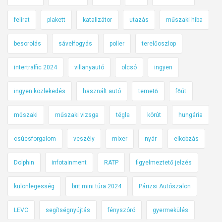
felirat
plakett
katalizátor
utazás
műszaki hiba
besorolás
sávelfogyás
poller
terelőoszlop
intertraffic 2024
villanyautó
olcsó
ingyen
ingyen közlekedés
használt autó
temető
főút
műszaki
műszaki vizsga
tégla
körút
hungária
csúcsforgalom
veszély
mixer
nyár
elkobzás
Dolphin
infotainment
RATP
figyelmeztető jelzés
különlegesség
brit mini túra 2024
Párizsi Autószalon
LEVC
segítségnyújtás
fényszóró
gyermekülés