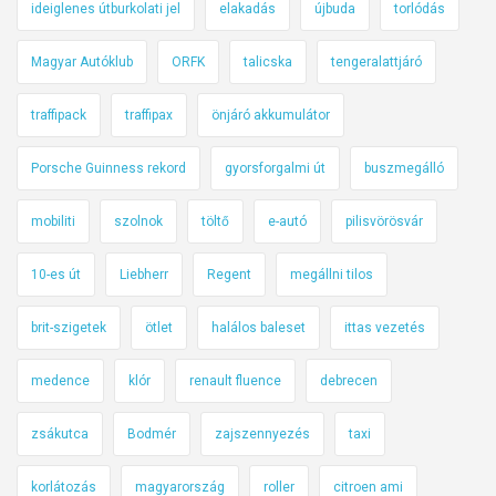
ideiglenes útburkolati jel
elakadás
újbuda
torlódás
Magyar Autóklub
ORFK
talicska
tengeralattjáró
traffipack
traffipax
önjáró akkumulátor
Porsche Guinness rekord
gyorsforgalmi út
buszmegálló
mobiliti
szolnok
töltő
e-autó
pilisvörösvár
10-es út
Liebherr
Regent
megállni tilos
brit-szigetek
ötlet
halálos baleset
ittas vezetés
medence
klór
renault fluence
debrecen
zsákutca
Bodmér
zajszennyezés
taxi
korlátozás
magyarország
roller
citroen ami