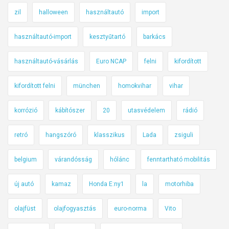
zil
halloween
használtautó
import
használtautó-import
kesztyűtartó
barkács
használtautó-vásárlás
Euro NCAP
felni
kifordított
kifordított felni
münchen
homokvihar
vihar
korrózió
kábítószer
20
utasvédelem
rádió
retró
hangszóró
klasszikus
Lada
zsiguli
belgium
várandósság
hólánc
fenntartható mobilitás
új autó
kamaz
Honda E:ny1
la
motorhiba
olajfüst
olajfogyasztás
euro-norma
Vito