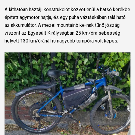
A láthatóan háztáji konstrukciót közvetlenül a hátsó kerékbe
épített agymotor hajtja, és egy puha váztáskában található
az akkumulátor. A mezei mountainbike-nak tűnő jószág
viszont az Egyesült Királyságban 25 km/óra sebesség
helyett 130 km/óránál is nagyobb tempóra volt képes.