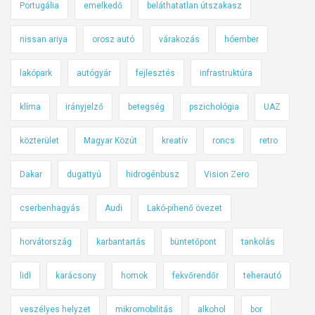
Portugália
emelkedő
beláthatatlan útszakasz
nissan ariya
orosz autó
várakozás
hóember
lakópark
autógyár
fejlesztés
infrastruktúra
klíma
irányjelző
betegség
pszichológia
UAZ
közterület
Magyar Közút
kreatív
roncs
retro
Dakar
dugattyú
hidrogénbusz
Vision Zero
cserbenhagyás
Audi
Lakó-pihenő övezet
horvátország
karbantartás
büntetőpont
tankolás
lidl
karácsony
homok
fekvőrendőr
teherautó
veszélyes helyzet
mikromobilitás
alkohol
bor