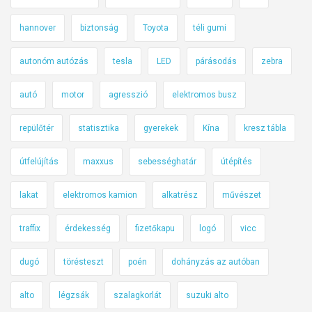
hannover
biztonság
Toyota
téli gumi
autonóm autózás
tesla
LED
párásodás
zebra
autó
motor
agresszió
elektromos busz
repülőtér
statisztika
gyerekek
Kína
kresz tábla
útfelújítás
maxxus
sebességhatár
útépítés
lakat
elektromos kamion
alkatrész
művészet
traffix
érdekesség
fizetőkapu
logó
vicc
dugó
törésteszt
poén
dohányzás az autóban
alto
légzsák
szalagkorlát
suzuki alto