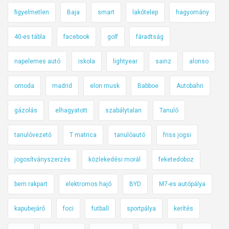
figyelmetlen
Baja
smart
lakótelep
hagyomány
40-es tábla
facebook
golf
fáradtság
napelemes autó
iskola
lightyear
sainz
alonso
omoda
madrid
elon musk
Babboe
Autobahn
gázolás
elhagyatott
szabálytalan
Tanuló
tanulóvezető
T matrica
tanulóautó
friss jogsi
jogosítványszerzés
közlekedési morál
feketedoboz
bem rakpart
elektromos hajó
BYD
M7-es autópálya
kapubejáró
foci
futball
sportpálya
kerítés