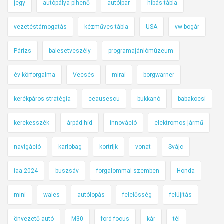
jegy
autópálya-pihenő
autóipar
hibás tábla
vezetéstámogatás
kézműves tábla
USA
vw bogár
Párizs
balesetveszély
programajánlómúzeum
év körforgalma
Vecsés
mirai
borgwarner
kerékpáros stratégia
ceausescu
bukkanó
babakocsi
kerekesszék
árpád híd
innováció
elektromos jármű
navigáció
karlobag
kortrijk
vonat
Svájc
iaa 2024
buszsáv
forgalommal szemben
Honda
mini
wales
autólopás
felelősség
felújítás
önvezető autó
M30
ford focus
kár
tél