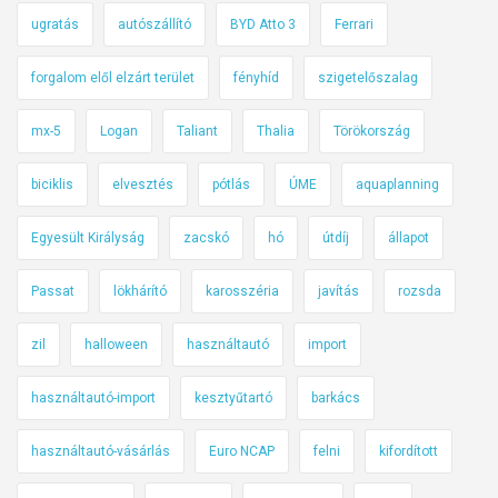
ugratás
autószállító
BYD Atto 3
Ferrari
forgalom elől elzárt terület
fényhíd
szigetelőszalag
mx-5
Logan
Taliant
Thalia
Törökország
biciklis
elvesztés
pótlás
ÚME
aquaplanning
Egyesült Királyság
zacskó
hó
útdíj
állapot
Passat
lökhárító
karosszéria
javítás
rozsda
zil
halloween
használtautó
import
használtautó-import
kesztyűtartó
barkács
használtautó-vásárlás
Euro NCAP
felni
kifordított