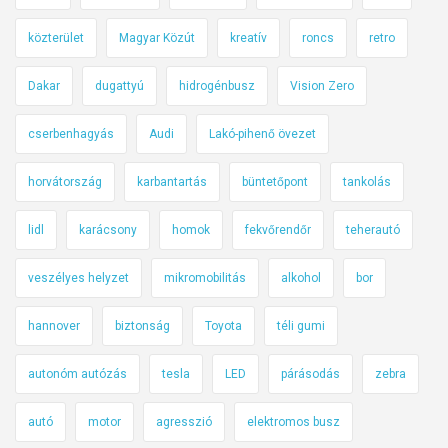
közterület
Magyar Közút
kreatív
roncs
retro
Dakar
dugattyú
hidrogénbusz
Vision Zero
cserbenhagyás
Audi
Lakó-pihenő övezet
horvátország
karbantartás
büntetőpont
tankolás
lidl
karácsony
homok
fekvőrendőr
teherautó
veszélyes helyzet
mikromobilitás
alkohol
bor
hannover
biztonság
Toyota
téli gumi
autonóm autózás
tesla
LED
párásodás
zebra
autó
motor
agresszió
elektromos busz