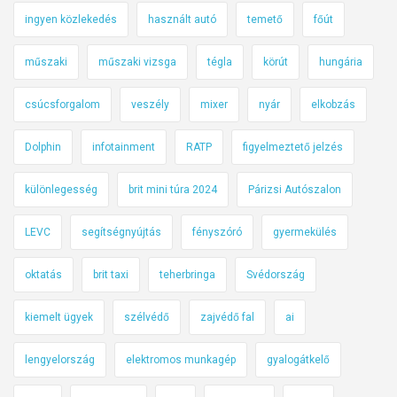
ingyen közlekedés
használt autó
temető
főút
műszaki
műszaki vizsga
tégla
körút
hungária
csúcsforgalom
veszély
mixer
nyár
elkobzás
Dolphin
infotainment
RATP
figyelmeztető jelzés
különlegesség
brit mini túra 2024
Párizsi Autószalon
LEVC
segítségnyújtás
fényszóró
gyermekülés
oktatás
brit taxi
teherbringa
Svédország
kiemelt ügyek
szélvédő
zajvédő fal
ai
lengyelország
elektromos munkagép
gyalogátkelő