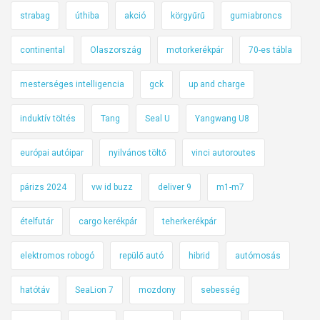
strabag
úthiba
akció
körgyűrű
gumiabroncs
continental
Olaszország
motorkerékpár
70-es tábla
mesterséges intelligencia
gck
up and charge
induktív töltés
Tang
Seal U
Yangwang U8
európai autóipar
nyilvános töltő
vinci autoroutes
párizs 2024
vw id buzz
deliver 9
m1-m7
ételfutár
cargo kerékpár
teherkerékpár
elektromos robogó
repülő autó
hibrid
autómosás
hatótáv
SeaLion 7
mozdony
sebesség