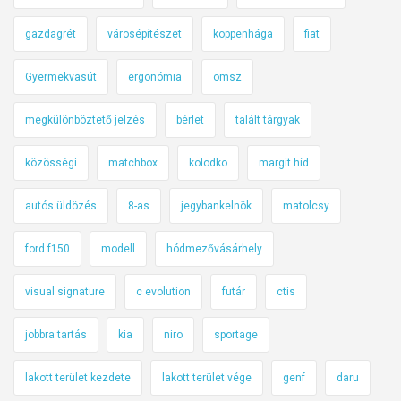
gazdagrét
városépítészet
koppenhága
fiat
Gyermekvasút
ergonómia
omsz
megkülönböztető jelzés
bérlet
talált tárgyak
közösségi
matchbox
kolodko
margit híd
autós üldözés
8-as
jegybankelnök
matolcsy
ford f150
modell
hódmezővásárhely
visual signature
c evolution
futár
ctis
jobbra tartás
kia
niro
sportage
lakott terület kezdete
lakott terület vége
genf
daru