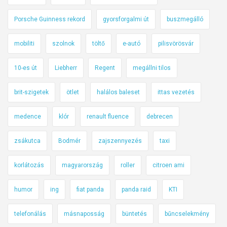
Porsche Guinness rekord
gyorsforgalmi út
buszmegálló
mobiliti
szolnok
töltő
e-autó
pilisvörösvár
10-es út
Liebherr
Regent
megállni tilos
brit-szigetek
ötlet
halálos baleset
ittas vezetés
medence
klór
renault fluence
debrecen
zsákutca
Bodmér
zajszennyezés
taxi
korlátozás
magyarország
roller
citroen ami
humor
ing
fiat panda
panda raid
KTI
telefonálás
másnaposság
büntetés
bűncselekmény