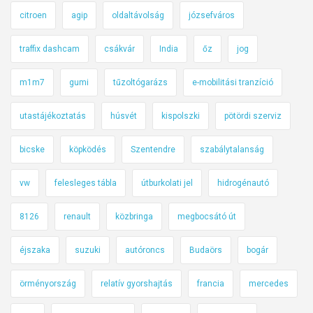
citroen
agip
oldaltávolság
józsefváros
traffix dashcam
csákvár
India
őz
jog
m1m7
gumi
tűzoltógarázs
e-mobilitási tranzíció
utastájékoztatás
húsvét
kispolszki
pötördi szerviz
bicske
köpködés
Szentendre
szabálytalanság
vw
felesleges tábla
útburkolati jel
hidrogénautó
8126
renault
közbringa
megbocsátó út
éjszaka
suzuki
autóroncs
Budaörs
bogár
örményország
relatív gyorshajtás
francia
mercedes