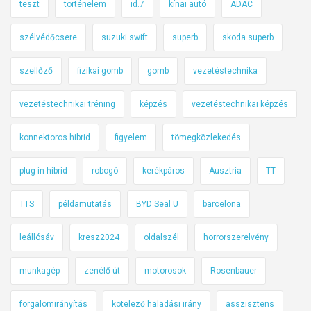
teszt
történelem
id.7
kínai autó
ADAC
szélvédőcsere
suzuki swift
superb
skoda superb
szellőző
fizikai gomb
gomb
vezetéstechnika
vezetéstechnikai tréning
képzés
vezetéstechnikai képzés
konnektoros hibrid
figyelem
tömegközlekedés
plug-in hibrid
robogó
kerékpáros
Ausztria
TT
TTS
példamutatás
BYD Seal U
barcelona
leállósáv
kresz2024
oldalszél
horrorszerelvény
munkagép
zenélő út
motorosok
Rosenbauer
forgalomirányítás
kötelező haladási irány
asszisztens