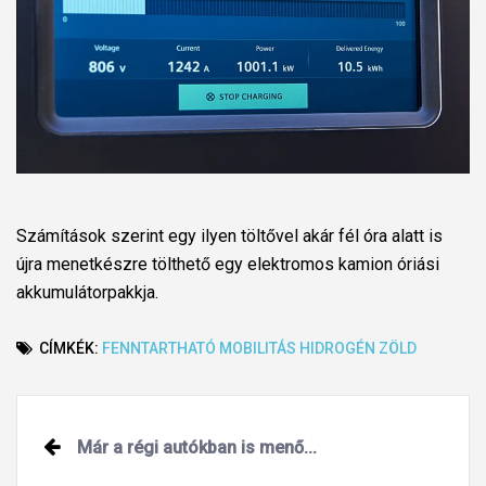
Számítások szerint egy ilyen töltővel akár fél óra alatt is
újra menetkészre tölthető egy elektromos kamion óriási
akkumulátorpakkja.
CÍMKÉK:
FENNTARTHATÓ MOBILITÁS
HIDROGÉN
ZÖLD
Post
Már a régi autókban is menő...
navigation