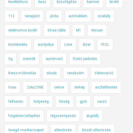
kerékbilincs
busz
közvilágítás
kamion
bicikli
112
terepjáró
járda
autóreklám
szabály
elektromos bicikli
60-as tábla
M1
Nissan
közlekedés
autópálya
Lime
dízel
FEOL
5g
mentők
autómosó
fizető parkolás
kresz-módosítás
skoda
rendszám
Velencei-tó
hoax
ZalaZONE
online
térkép
aszfaltfestés
felfestés
hülyeség
hőség
győr
varsó
forgalomcsillapítás
légszennyezés
dugódíj
levegő munkacsoport
ellenőrzés
közúti ellenőrzés