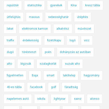
repülőtér
statisztika
gyerekek
Kína
kresz tábla
útfelújítás
maxxus
sebességhatár
útépítés
lakat
elektromos kamion
alkatrész
művészet
traffix
érdekesség
fizetőkapu
logó
vicc
dugó
törésteszt
poén
dohányzás az autóban
alto
légzsák
szalagkorlát
suzuki alto
figyelmetlen
Baja
smart
lakótelep
hagyomány
40-es tábla
facebook
golf
fáradtság
napelemes autó
iskola
lightyear
sainz
alonso