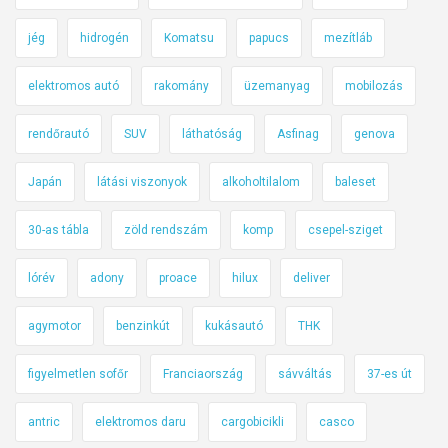
jég
hidrogén
Komatsu
papucs
mezítláb
elektromos autó
rakomány
üzemanyag
mobilozás
rendőrautó
SUV
láthatóság
Asfinag
genova
Japán
látási viszonyok
alkoholtilalom
baleset
30-as tábla
zöld rendszám
komp
csepel-sziget
lórév
adony
proace
hilux
deliver
agymotor
benzinkút
kukásautó
THK
figyelmetlen sofőr
Franciaország
sávváltás
37-es út
antric
elektromos daru
cargobicikli
casco