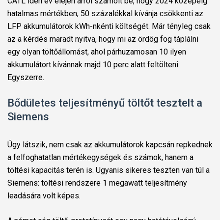
CATL idén év elején arról számolt be, hogy 2024 közepéig
hatalmas mértékben, 50 százalékkal kívánja csökkenti az
LFP akkumulátorok kWh-nkénti költségét. Már tényleg csak
az a kérdés maradt nyitva, hogy mi az ördög fog táplálni
egy olyan töltőállomást, ahol párhuzamosan 10 ilyen
akkumulátort kívánnak majd 10 perc alatt feltölteni.
Egyszerre.
Bődületes teljesítményű töltőt tesztelt a
Siemens
Úgy látszik, nem csak az akkumulátorok kapcsán repkednek
a felfoghatatlan mértékegységek és számok, hanem a
töltési kapacitás terén is. Ugyanis sikeres teszten van túl a
Siemens: töltési rendszere 1 megawatt teljesítmény
leadására volt képes.