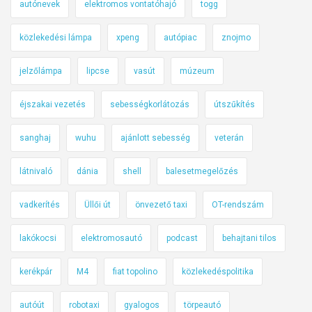
autónevek
elektromos vontatóhajó
togg
közlekedési lámpa
xpeng
autópiac
znojmo
jelzőlámpa
lipcse
vasút
múzeum
éjszakai vezetés
sebességkorlátozás
útszűkítés
sanghaj
wuhu
ajánlott sebesség
veterán
látnivaló
dánia
shell
balesetmegelőzés
vadkerítés
Üllői út
önvezető taxi
OT-rendszám
lakókocsi
elektromosautó
podcast
behajtani tilos
kerékpár
M4
fiat topolino
közlekedéspolitika
autóút
robotaxi
gyalogos
törpeautó