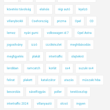
követési távolság
elalvás
régi autó
kijelző
villanybicikli
Csehország
prizma
Opel
CD
lemez
nyári gumi
volkswagen id.7
Opel Astra
jogosítvány
izzó
izzókészlet
meghibásodás
megfigyelés
plakát
intertraffic
olajteknő
lerobban
ramcatch
korlát
sx4
suzuki sx4
felirat
plakett
katalizátor
utazás
műszaki hiba
besorolás
sávelfogyás
poller
terelőoszlop
intertraffic 2024
villanyautó
olcsó
ingyen