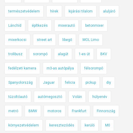
természetvédelem
hírek
kijárási tilalom
aluljáró
Lánchíd
építkezés
mixerautó
betonmixer
mixerkocsi
street art
libegő
MOL Limo
trolibusz
sorompó
alagút
1-es út
BKV
fedélzeti kamera
m3-as autópálya
félsorompó
Spanyolország
Jaguar
felicia
pickup
diy
tűzoltóautó
autómegosztó
Volán
hülyenév
metró
BMW
motoros
Frankfurt
Finnország
környezetvédelem
kereszteződés
kerülő
M0