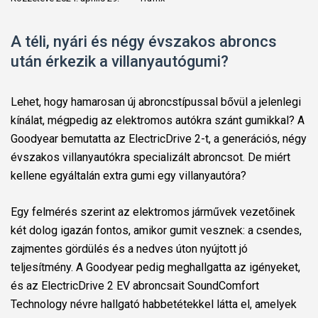
A téli, nyári és négy évszakos abroncs
után érkezik
a villanyautógumi?
Lehet, hogy hamarosan új abroncstípussal bővül a jelenlegi
kínálat, mégpedig az elektromos autókra szánt gumikkal?
A
Goodyear bemutatta az ElectricDrive 2-t, a generációs, négy
évszakos villanyautókra specializált abroncsot. De miért
kellene egyáltalán extra gumi egy villanyautóra?
Egy felmérés szerint az elektromos járművek vezetőinek
két dolog igazán fontos, amikor gumit vesznek: a csendes,
zajmentes gördülés és a nedves úton nyújtott jó
teljesítmény. A
Goodyear pedig meghallgatta az igényeket,
és az ElectricDrive 2 EV abroncsait SoundComfort
Technology névre hallgató habbetétekkel látta el, amelyek