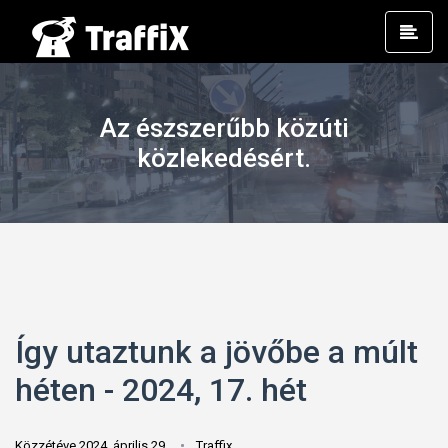
Prim
Men
Az észszerűbb közúti
közlekedésért.
Így utaztunk a jövőbe a múlt
héten - 2024, 17. hét
Közzétéve 2024. április 29.
Traffix