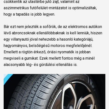
csökkentik az utastérbe jutó zajt, valamint az
aszimmetrikus futófelület-mintázatot is optimalizáltak,
hogy a tapadás is jobb legyen.
Bár ezt nem jelezték a sofőrök, de az elektromos autókon
lévő abroncsoknak ellenállóbbaknak is kell lenniük, hiszen
egy villanyautó jóval nehezebb a hasonló kategóriájú,
hagyományos, belsőégésű motoros megfelelőjénél.
Emellett a rögtön érkező, óriási nyomaték is jobban
megviseli a gumikat. Ezek mellett fontos még a minél
alacsonyabb lég- és gördülési ellenállás is.