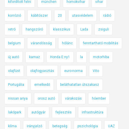
kifordított felni
münchen
homokvihar
vihar
korrózió
kábítószer
20
utasvédelem
rádió
retró
hangszóró
klasszikus
Lada
zsiguli
belgium
várandósság
hólánc
fenntartható mobilitás
új autó
kamaz
Honda E:ny1
la
motorhiba
olajfüst
olajfogyasztás
euro-norma
Vito
Portugália
emelkedő
beláthatatlan útszakasz
nissan ariya
orosz autó
várakozás
hóember
lakópark
autógyár
fejlesztés
infrastruktúra
klíma
irányjelző
betegség
pszichológia
UAZ