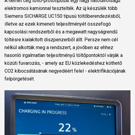
A német cég töltő-prototípusát egy nagy hatótávolságú
elektromos kamionnal tesztelték. Az új készülék több
Siemens SICHARGE UC150 típusú töltőberendezésből,
illetve az ezek kimeneti teljesítményét összefogó
kapcsolási rendszerből és a megawatt nagyságrendű
töltésre kialakított diszpenzerből állt. Persze nem cél
nélkül alkották meg a rendszert, a jövőben az ehhez
hasonló irgalmatlan teljesítményű töltőpontoktól várják a
közúti fuvarozás, - amely az EU közlekedéshez köthető
CO2 kibocsátásának negyedéért felel - elektrifikációjának
felpörgetését.