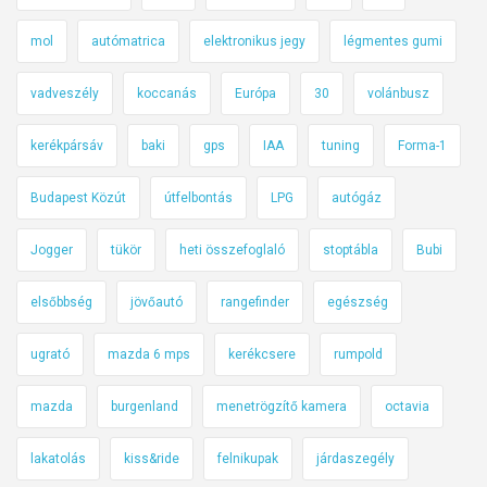
mol
autómatrica
elektronikus jegy
légmentes gumi
vadveszély
koccanás
Európa
30
volánbusz
kerékpársáv
baki
gps
IAA
tuning
Forma-1
Budapest Közút
útfelbontás
LPG
autógáz
Jogger
tükör
heti összefoglaló
stoptábla
Bubi
elsőbbség
jövőautó
rangefinder
egészség
ugrató
mazda 6 mps
kerékcsere
rumpold
mazda
burgenland
menetrögzítő kamera
octavia
lakatolás
kiss&ride
felnikupak
járdaszegély