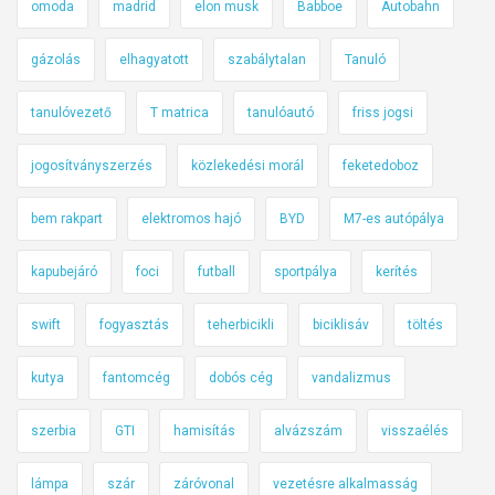
omoda
madrid
elon musk
Babboe
Autobahn
gázolás
elhagyatott
szabálytalan
Tanuló
tanulóvezető
T matrica
tanulóautó
friss jogsi
jogosítványszerzés
közlekedési morál
feketedoboz
bem rakpart
elektromos hajó
BYD
M7-es autópálya
kapubejáró
foci
futball
sportpálya
kerítés
swift
fogyasztás
teherbicikli
biciklisáv
töltés
kutya
fantomcég
dobós cég
vandalizmus
szerbia
GTI
hamisítás
alvázszám
visszaélés
lámpa
szár
záróvonal
vezetésre alkalmasság