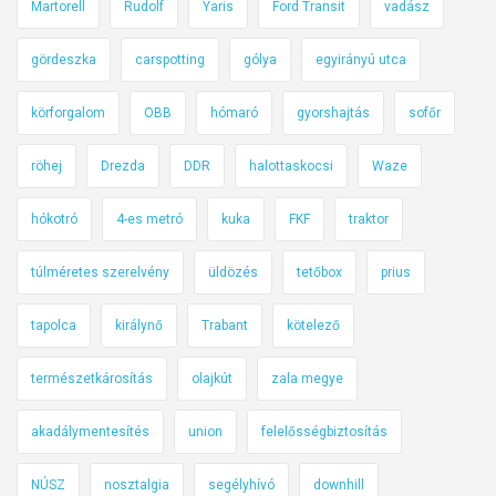
Martorell
Rudolf
Yaris
Ford Transit
vadász
gördeszka
carspotting
gólya
egyirányú utca
körforgalom
OBB
hómaró
gyorshajtás
sofőr
röhej
Drezda
DDR
halottaskocsi
Waze
hókotró
4-es metró
kuka
FKF
traktor
túlméretes szerelvény
üldözés
tetőbox
prius
tapolca
királynő
Trabant
kötelező
természetkárosítás
olajkút
zala megye
akadálymentesítés
union
felelősségbiztosítás
NÚSZ
nosztalgia
segélyhívó
downhill