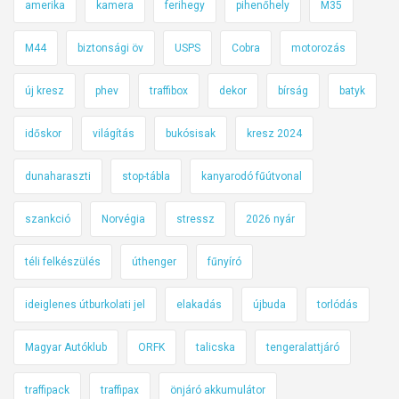
amerika
kamera
ferihegy
pihenőhely
M35
M44
biztonsági öv
USPS
Cobra
motorozás
új kresz
phev
traffibox
dekor
bírság
batyk
időskor
világítás
bukósisak
kresz 2024
dunaharaszti
stop-tábla
kanyarodó fűútvonal
szankció
Norvégia
stressz
2026 nyár
téli felkészülés
úthenger
fűnyíró
ideiglenes útburkolati jel
elakadás
újbuda
torlódás
Magyar Autóklub
ORFK
talicska
tengeralattjáró
traffipack
traffipax
önjáró akkumulátor