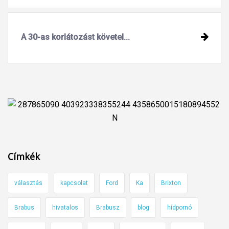
A 30-as korlátozást követel...
Címkék
választás
kapcsolat
Ford
Ka
Brixton
Brabus
hivatalos
Brabusz
blog
hídpornó