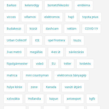
Barkas
kelenvölgy
büntetőfékezés
embléma
vicces
villamos
elektromos
hajó
toyota prius
Budakeszi
közút
dashcam
reklám
COVID-19
Urban Collëctif
ICE
opel frontera
Isuzu
3-as metró
megállás
4-es út
sávlezárás
főpolgármester
videó
EU
tréler
hirdetés
matrica
mini countryman
elektromos bányagép
hülye kiírás
zene
Kanada
vasúti átjáró
szlovákia
Hollandia
kaiyun
avtoexport
kgfb