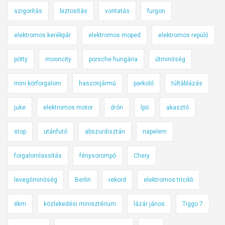
szigorítás
biztosítás
vontatás
furgon
elektromos kerékpár
elektromos moped
elektromos repülő
pötty
mooncity
porsche hungária
útminőség
mini körforgalom
haszonjármű
parkoló
túltáblázás
juke
elektromos motor
drón
lpö
akasztó
stop
utánfutó
abszurdisztán
napelem
forgalomlassítás
fénysorompó
Chery
levegőminőség
Berlin
rekord
elektromos tricikli
ékm
közlekedési minisztérium
lázár jános
Tiggo 7