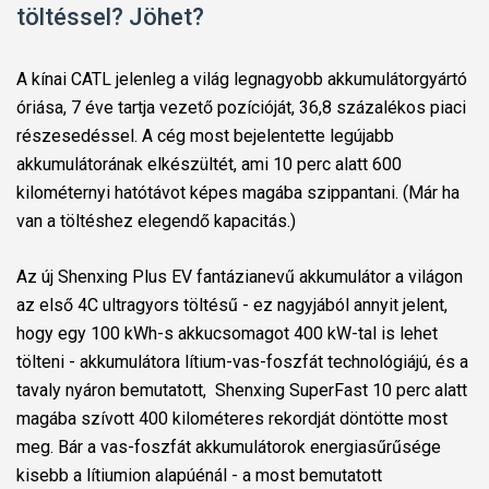
töltéssel? Jöhet?
A kínai CATL jelenleg a világ legnagyobb akkumulátorgyártó
óriása, 7 éve tartja vezető pozícióját, 36,8 százalékos piaci
részesedéssel. A cég most bejelentette legújabb
akkumulátorának elkészültét, ami 10 perc alatt 600
kilométernyi hatótávot képes magába szippantani. (Már ha
van a töltéshez elegendő kapacitás.)
Az új Shenxing Plus EV fantázianevű akkumulátor a világon
az első 4C ultragyors töltésű - ez nagyjából annyit jelent,
hogy egy 100 kWh-s akkucsomagot 400 kW-tal is lehet
tölteni - akkumulátora lítium-vas-foszfát technológiájú, és a
tavaly nyáron bemutatott,
Shenxing SuperFast 10 perc alatt
magába szívott 400 kilométeres rekordját döntötte most
meg. Bár a vas-foszfát akkumulátorok energiasűrűsége
kisebb a lítiumion alapúénál - a most bemutatott