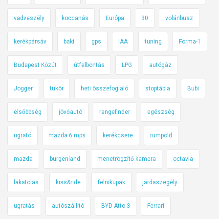
vadveszély
koccanás
Európa
30
volánbusz
kerékpársáv
baki
gps
IAA
tuning
Forma-1
Budapest Közút
útfelbontás
LPG
autógáz
Jogger
tükör
heti összefoglaló
stoptábla
Bubi
elsőbbség
jövőautó
rangefinder
egészség
ugrató
mazda 6 mps
kerékcsere
rumpold
mazda
burgenland
menetrögzítő kamera
octavia
lakatolás
kiss&ride
felnikupak
járdaszegély
ugratás
autószállító
BYD Atto 3
Ferrari