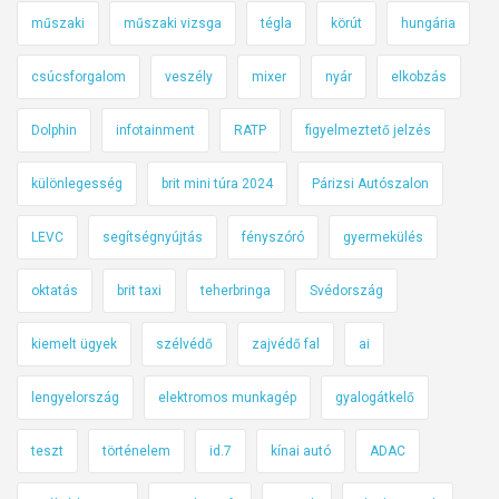
műszaki
műszaki vizsga
tégla
körút
hungária
csúcsforgalom
veszély
mixer
nyár
elkobzás
Dolphin
infotainment
RATP
figyelmeztető jelzés
különlegesség
brit mini túra 2024
Párizsi Autószalon
LEVC
segítségnyújtás
fényszóró
gyermekülés
oktatás
brit taxi
teherbringa
Svédország
kiemelt ügyek
szélvédő
zajvédő fal
ai
lengyelország
elektromos munkagép
gyalogátkelő
teszt
történelem
id.7
kínai autó
ADAC