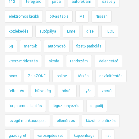
112
terepjáró
járda
autóreklám
szabály
elektromos bicikli
60-as tábla
M1
Nissan
közlekedés
autópálya
Lime
dízel
FEOL
5g
mentők
autómosó
fizető parkolás
kresz-módosítás
skoda
rendszám
Velencei-tó
hoax
ZalaZONE
online
térkép
aszfaltfestés
felfestés
hülyeség
hőség
győr
varsó
forgalomcsillapítás
légszennyezés
dugódíj
levegő munkacsoport
ellenőrzés
közúti ellenőrzés
gazdagrét
városépítészet
koppenhága
fiat