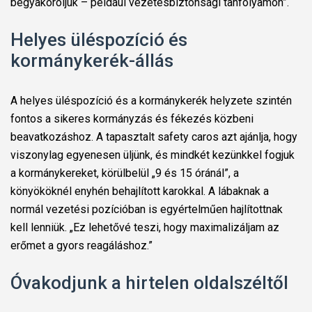
begyakoroljuk – például vezetésbiztonsági tanfolyamon”.
Helyes üléspozíció és
kormánykerék-állás
A helyes üléspozíció és a kormánykerék helyzete szintén
fontos a sikeres kormányzás és fékezés közbeni
beavatkozáshoz. A tapasztalt safety caros azt ajánlja, hogy
viszonylag egyenesen üljünk, és mindkét kezünkkel fogjuk
a kormánykereket, körülbelül „9 és 15 óránál”, a
könyököknél enyhén behajlított karokkal. A lábaknak a
normál vezetési pozícióban is egyértelműen hajlítottnak
kell lenniük. „Ez lehetővé teszi, hogy maximalizáljam az
erőmet a gyors reagáláshoz.”
Óvakodjunk a hirtelen oldalszéltől