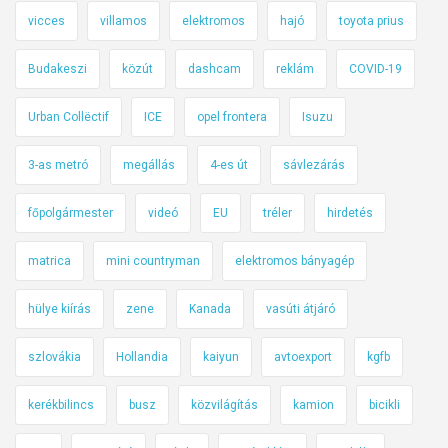
vicces
villamos
elektromos
hajó
toyota prius
Budakeszi
közút
dashcam
reklám
COVID-19
Urban Collëctif
ICE
opel frontera
Isuzu
3-as metró
megállás
4-es út
sávlezárás
főpolgármester
videó
EU
tréler
hirdetés
matrica
mini countryman
elektromos bányagép
hülye kiírás
zene
Kanada
vasúti átjáró
szlovákia
Hollandia
kaiyun
avtoexport
kgfb
kerékbilincs
busz
közvilágítás
kamion
bicikli