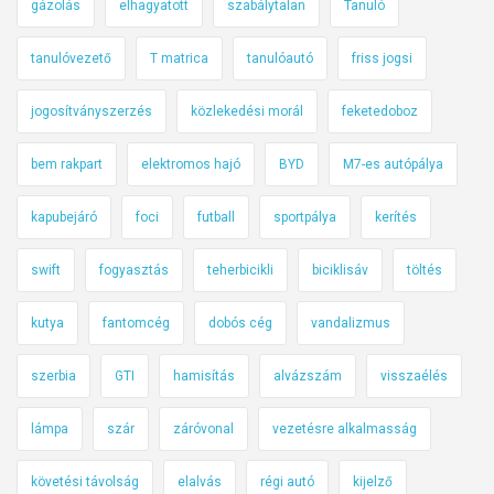
gázolás
elhagyatott
szabálytalan
Tanuló
tanulóvezető
T matrica
tanulóautó
friss jogsi
jogosítványszerzés
közlekedési morál
feketedoboz
bem rakpart
elektromos hajó
BYD
M7-es autópálya
kapubejáró
foci
futball
sportpálya
kerítés
swift
fogyasztás
teherbicikli
biciklisáv
töltés
kutya
fantomcég
dobós cég
vandalizmus
szerbia
GTI
hamisítás
alvázszám
visszaélés
lámpa
szár
záróvonal
vezetésre alkalmasság
követési távolság
elalvás
régi autó
kijelző