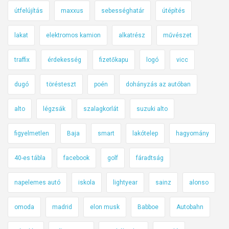
útfelújítás
maxxus
sebességhatár
útépítés
lakat
elektromos kamion
alkatrész
művészet
traffix
érdekesség
fizetőkapu
logó
vicc
dugó
törésteszt
poén
dohányzás az autóban
alto
légzsák
szalagkorlát
suzuki alto
figyelmetlen
Baja
smart
lakótelep
hagyomány
40-es tábla
facebook
golf
fáradtság
napelemes autó
iskola
lightyear
sainz
alonso
omoda
madrid
elon musk
Babboe
Autobahn