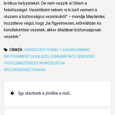
kritikus helyzeteket. De nem veszik el tőlem a
felelősséget. Vezetőként nekem is ki kell vennem a
részem a biztonságos vezetésből” – mondja Mayländer,
hozzátéve végül, hogy „ha figyelmesen, előrelátóan és
körültekintően vezetek, akkor általában biztonságosan
vezetek.”
CÍMKÉK:
VADVESZÉLY
FORMA-1
AQUAPLANNING
INFOTAINMENT
OLDALSZÉL
GUMIABRONCS
SEBESSÉG
FIGYELEMELTERELÉS
MOBILTELEFON
KÖZLEKEDÉSBIZTONSÁG
Post
Így utaztunk a jövőbe a múl...
navigation