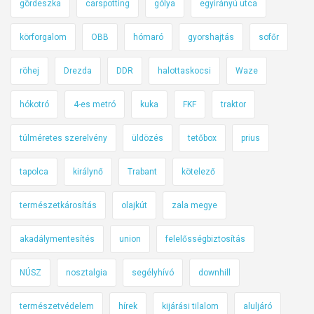
gördeszka
carspotting
gólya
egyirányú utca
körforgalom
OBB
hómaró
gyorshajtás
sofőr
röhej
Drezda
DDR
halottaskocsi
Waze
hókotró
4-es metró
kuka
FKF
traktor
túlméretes szerelvény
üldözés
tetőbox
prius
tapolca
királynő
Trabant
kötelező
természetkárosítás
olajkút
zala megye
akadálymentesítés
union
felelősségbiztosítás
NÚSZ
nosztalgia
segélyhívó
downhill
természetvédelem
hírek
kijárási tilalom
aluljáró