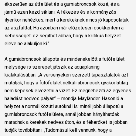
ékszerűen az útfelület és a gumiabroncsok közé, és a
jármű ezen kezd siklani. A fékezés és a kormányzás
ilyenkor nehézkes, mert a kerekeknek nincs jó kapcsolatuk
az aszfalttal. Ha azonban már előzetesen csökkentem a
sebességet, ez segíthet abban, hogy a kritikus helyzet
eleve ne alakuljon ki.”
A gumiabroncsok állapota és mindenekelőtt a futófelület
mélysége is szerepet játszik az aquaplaning
kialakulásában. „A versenyeken szerzett tapasztalatok azt
mutatják, hogy a futófelület nélküli abroncsok gyakorlatilag
nem képesek elvezetni a vizet. Ez megnehezíti az egyenes
haladást nedves pályán” – mondja Mayländer. Hasonló a
helyzet a normál közúti autóknál is: minél jobb állapotú a
gumiabroncsok futófelülete, annál jobban irányíthatóak
maradnak a kerekek nedves úton, és a fékerőket is jobban
tudják továbbítani. „Tudomásul kell vennünk, hogy a