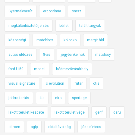
Gyermekvasút
ergonómia
omsz
megkülönböztető jelzés
bérlet
talált tárgyak
közösségi
matchbox
kolodko
margit híd
autós üldözés
8-as
jegybankelnök
matolcsy
ford f150
modell
hódmezővásárhely
visual signature
c evolution
futár
ctis
jobbra tartás
kia
niro
sportage
lakott terület kezdete
lakott terület vége
genf
daru
citroen
agip
oldaltávolság
józsefváros