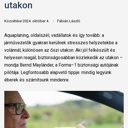
utakon
Közzétéve 2024. október 4.
Fábián László
Aquaplaning, oldalszél, vadállatok és így tovább: a
járművezetők gyakran kerülnek stresszes helyzetekbe a
volánnál, különösen az őszi utakon. Aki jól felkészült és
helyesen reagál, biztonságosabban közlekedik az utakon –
mondja Bernd Mayländer, a Forma–1 biztonsági autójának
pilótája. Legfontosabb alapvető tippje: mindig legyünk
éberek és számítsunk mindenre.