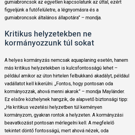
gumiabroncsok az egyetlen kapcsolatunk az úttal, ezért
figyeljünk a futófelületre, a légnyomásra és a
gumiabroncsok általános állapotára” – mondja.
Kritikus helyzetekben ne
kormányozzunk túl sokat
A helyes kormányzás nemcsak aquaplaning esetén, hanem
más kritikus helyzetekben is kulcsfontosságú lehet –
például amikor az úton hirtelen felbukkanó akadályt, például
vadállatot kell kikerülni. „Fontos, hogy pontosan oda
kormányozzak, ahová menni akarok” – mondja Mayländer.
Ez elsőre közhelynek hangzik, de alapvető biztonsági tipp:
„Ha kritikus vezetési helyzetben túl keményen
kormányzom, gyakran rontok a helyzeten. A kormányzási
beavatkozást pontosan mérlegelni kell. A megfelelő
tekintet döntő fontosságú, mert ahová nézek, oda