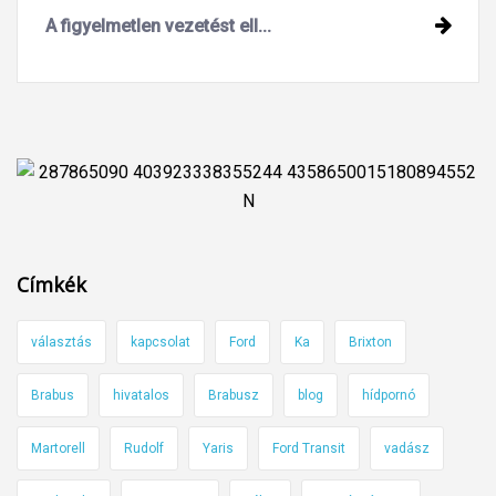
A figyelmetlen vezetést ell...
Címkék
választás
kapcsolat
Ford
Ka
Brixton
Brabus
hivatalos
Brabusz
blog
hídpornó
Martorell
Rudolf
Yaris
Ford Transit
vadász