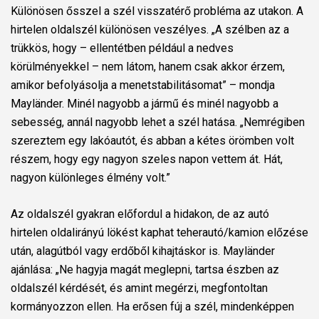
Különösen ősszel a szél visszatérő probléma az utakon. A
hirtelen oldalszél különösen veszélyes. „A szélben az a
trükkös, hogy – ellentétben például a nedves
körülményekkel – nem látom, hanem csak akkor érzem,
amikor befolyásolja a menetstabilitásomat” – mondja
Mayländer. Minél nagyobb a jármű és minél nagyobb a
sebesség, annál nagyobb lehet a szél hatása. „Nemrégiben
szereztem egy lakóautót, és abban a kétes örömben volt
részem, hogy egy nagyon szeles napon vettem át. Hát,
nagyon különleges élmény volt.”
Az oldalszél gyakran előfordul a hidakon, de az autó
hirtelen oldalirányú lökést kaphat teherautó/kamion előzése
után, alagútból vagy erdőből kihajtáskor is. Mayländer
ajánlása: „Ne hagyja magát meglepni, tartsa észben az
oldalszél kérdését, és amint megérzi, megfontoltan
kormányozzon ellen. Ha erősen fúj a szél, mindenképpen