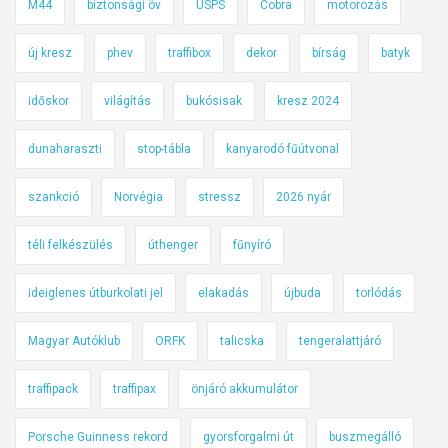
M44
biztonsági öv
USPS
Cobra
motorozás
új kresz
phev
traffibox
dekor
bírság
batyk
időskor
világítás
bukósisak
kresz 2024
dunaharaszti
stop-tábla
kanyarodó fűútvonal
szankció
Norvégia
stressz
2026 nyár
téli felkészülés
úthenger
fűnyíró
ideiglenes útburkolati jel
elakadás
újbuda
torlódás
Magyar Autóklub
ORFK
talicska
tengeralattjáró
traffipack
traffipax
önjáró akkumulátor
Porsche Guinness rekord
gyorsforgalmi út
buszmegálló