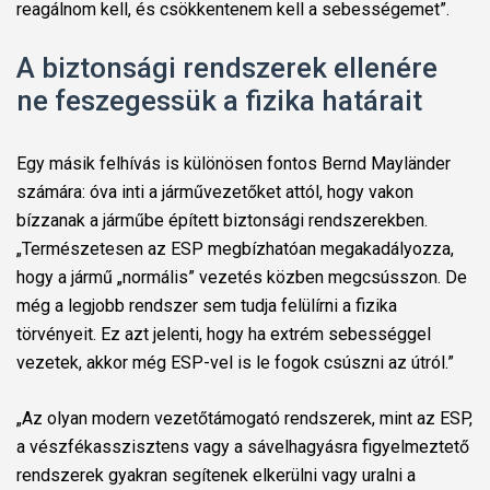
reagálnom kell, és csökkentenem kell a sebességemet”.
A biztonsági rendszerek ellenére
ne feszegessük a fizika határait
Egy másik felhívás is különösen fontos Bernd Mayländer
számára: óva inti a járművezetőket attól, hogy vakon
bízzanak a járműbe épített biztonsági rendszerekben.
„Természetesen az ESP megbízhatóan megakadályozza,
hogy a jármű „normális” vezetés közben megcsússzon. De
még a legjobb rendszer sem tudja felülírni a fizika
törvényeit. Ez azt jelenti, hogy ha extrém sebességgel
vezetek, akkor még ESP-vel is le fogok csúszni az útról.”
„Az olyan modern vezetőtámogató rendszerek, mint az ESP,
a vészfékasszisztens vagy a sávelhagyásra figyelmeztető
rendszerek gyakran segítenek elkerülni vagy uralni a