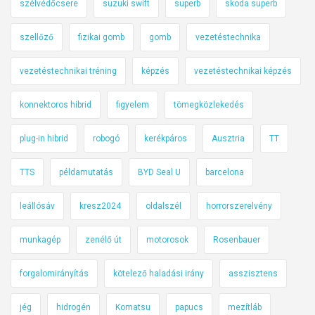
szélvédőcsere
suzuki swift
superb
skoda superb
szellőző
fizikai gomb
gomb
vezetéstechnika
vezetéstechnikai tréning
képzés
vezetéstechnikai képzés
konnektoros hibrid
figyelem
tömegközlekedés
plug-in hibrid
robogó
kerékpáros
Ausztria
TT
TTS
példamutatás
BYD Seal U
barcelona
leállósáv
kresz2024
oldalszél
horrorszerelvény
munkagép
zenélő út
motorosok
Rosenbauer
forgalomirányítás
kötelező haladási irány
asszisztens
jég
hidrogén
Komatsu
papucs
mezítláb