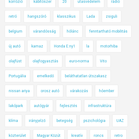
korrózió
kábítószer
20
utasvédelem
rádió
retró
hangszóró
klasszikus
Lada
zsiguli
belgium
várandósság
hólánc
fenntartható mobilitás
új autó
kamaz
Honda E:ny1
la
motorhiba
olajfüst
olajfogyasztás
euro-norma
Vito
Portugália
emelkedő
beláthatatlan útszakasz
nissan ariya
orosz autó
várakozás
hóember
lakópark
autógyár
fejlesztés
infrastruktúra
klíma
irányjelző
betegség
pszichológia
UAZ
közterület
Magyar Közút
kreatív
roncs
retro