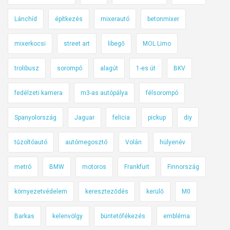
Lánchíd
építkezés
mixerautó
betonmixer
mixerkocsi
street art
libegő
MOL Limo
trolibusz
sorompó
alagút
1-es út
BKV
fedélzeti kamera
m3-as autópálya
félsorompó
Spanyolország
Jaguar
felicia
pickup
diy
tűzoltóautó
autómegosztó
Volán
hülyenév
metró
BMW
motoros
Frankfurt
Finnország
környezetvédelem
kereszteződés
kerülő
M0
Barkas
kelenvölgy
büntetőfékezés
embléma