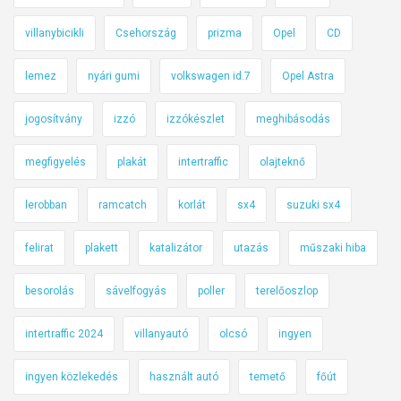
villanybicikli
Csehország
prizma
Opel
CD
lemez
nyári gumi
volkswagen id.7
Opel Astra
jogosítvány
izzó
izzókészlet
meghibásodás
megfigyelés
plakát
intertraffic
olajteknő
lerobban
ramcatch
korlát
sx4
suzuki sx4
felirat
plakett
katalizátor
utazás
műszaki hiba
besorolás
sávelfogyás
poller
terelőoszlop
intertraffic 2024
villanyautó
olcsó
ingyen
ingyen közlekedés
használt autó
temető
főút