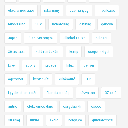
elektromos autó
rakomány
üzemanyag
mobilozás
rendőrautó
SUV
láthatóság
Asfinag
genova
Japán
látási viszonyok
alkoholtilalom
baleset
30-as tábla
zöld rendszám
komp
csepel-sziget
lórév
adony
proace
hilux
deliver
agymotor
benzinkút
kukásautó
THK
figyelmetlen sofőr
Franciaország
sávváltás
37-es út
antric
elektromos daru
cargobicikli
casco
strabag
úthiba
akció
körgyűrű
gumiabroncs