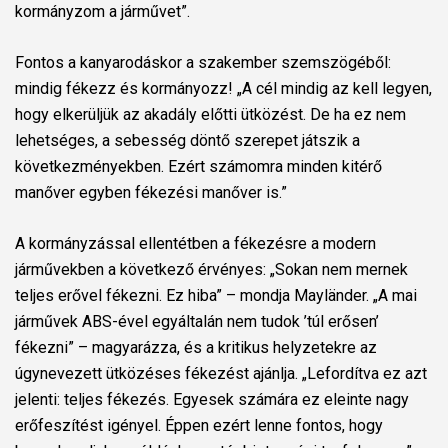
kormányzom a járművet”.
Fontos a kanyarodáskor a szakember szemszögéből:
mindig fékezz és kormányozz! „A cél mindig az kell legyen,
hogy elkerüljük az akadály előtti ütközést. De ha ez nem
lehetséges, a sebesség döntő szerepet játszik a
következményekben. Ezért számomra minden kitérő
manőver egyben fékezési manőver is.”
A kormányzással ellentétben a fékezésre a modern
járművekben a következő érvényes: „Sokan nem mernek
teljes erővel fékezni. Ez hiba” – mondja Mayländer. „A mai
járművek ABS-ével egyáltalán nem tudok ’túl erősen’
fékezni” – magyarázza, és a kritikus helyzetekre az
úgynevezett ütközéses fékezést ajánlja. „Lefordítva ez azt
jelenti: teljes fékezés. Egyesek számára ez eleinte nagy
erőfeszítést igényel. Éppen ezért lenne fontos, hogy