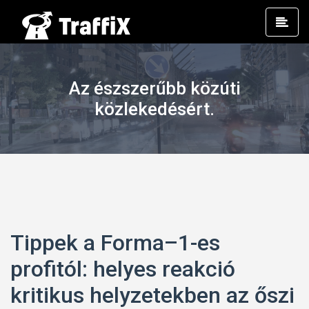
Prim
Men
Az észszerűbb közúti
közlekedésért.
Tippek a Forma–1-es
profitól: helyes reakció
kritikus helyzetekben az őszi