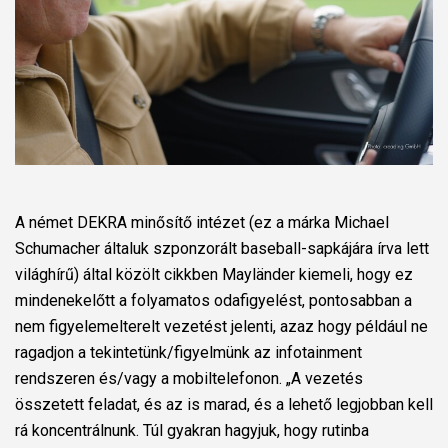
A német DEKRA minősítő intézet (ez a márka Michael
Schumacher általuk szponzorált baseball-sapkájára írva lett
világhírű) által közölt cikkben Mayländer kiemeli, hogy ez
mindenekelőtt a folyamatos odafigyelést, pontosabban a
nem figyelemelterelt vezetést jelenti, azaz hogy például ne
ragadjon a tekintetünk/figyelmünk az infotainment
rendszeren és/vagy a mobiltelefonon. „A vezetés
összetett feladat, és az is marad, és a lehető legjobban kell
rá koncentrálnunk. Túl gyakran hagyjuk, hogy rutinba