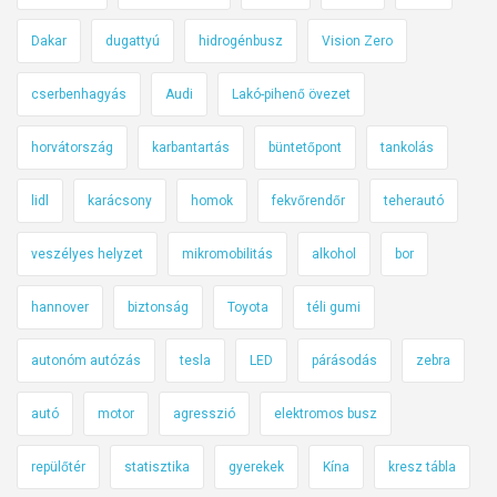
Dakar
dugattyú
hidrogénbusz
Vision Zero
cserbenhagyás
Audi
Lakó-pihenő övezet
horvátország
karbantartás
büntetőpont
tankolás
lidl
karácsony
homok
fekvőrendőr
teherautó
veszélyes helyzet
mikromobilitás
alkohol
bor
hannover
biztonság
Toyota
téli gumi
autonóm autózás
tesla
LED
párásodás
zebra
autó
motor
agresszió
elektromos busz
repülőtér
statisztika
gyerekek
Kína
kresz tábla