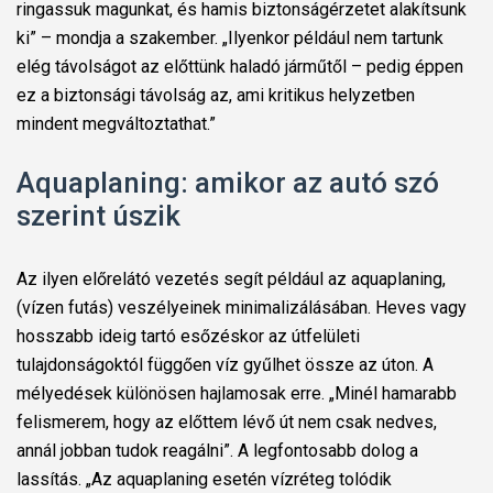
ringassuk magunkat, és hamis biztonságérzetet alakítsunk
ki” – mondja a szakember. „Ilyenkor például nem tartunk
elég távolságot az előttünk haladó járműtől – pedig éppen
ez a biztonsági távolság az, ami kritikus helyzetben
mindent megváltoztathat.”
Aquaplaning: amikor az autó szó
szerint úszik
Az ilyen előrelátó vezetés segít például az aquaplaning,
(vízen futás) veszélyeinek minimalizálásában. Heves vagy
hosszabb ideig tartó esőzéskor az útfelületi
tulajdonságoktól függően víz gyűlhet össze az úton. A
mélyedések különösen hajlamosak erre. „Minél hamarabb
felismerem, hogy az előttem lévő út nem csak nedves,
annál jobban tudok reagálni”. A legfontosabb dolog a
lassítás. „Az aquaplaning esetén vízréteg tolódik