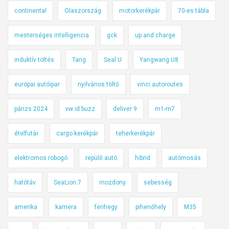
continental
Olaszország
motorkerékpár
70-es tábla
mesterséges intelligencia
gck
up and charge
induktív töltés
Tang
Seal U
Yangwang U8
európai autóipar
nyilvános töltő
vinci autoroutes
párizs 2024
vw id buzz
deliver 9
m1-m7
ételfutár
cargo kerékpár
teherkerékpár
elektromos robogó
repülő autó
hibrid
autómosás
hatótáv
SeaLion 7
mozdony
sebesség
amerika
kamera
ferihegy
pihenőhely
M35