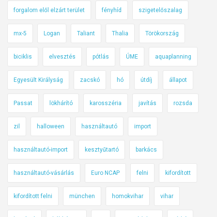
forgalom elől elzárt terület
fényhíd
szigetelőszalag
mx-5
Logan
Taliant
Thalia
Törökország
biciklis
elvesztés
pótlás
ÚME
aquaplanning
Egyesült Királyság
zacskó
hó
útdíj
állapot
Passat
lökhárító
karosszéria
javítás
rozsda
zil
halloween
használtautó
import
használtautó-import
kesztyűtartó
barkács
használtautó-vásárlás
Euro NCAP
felni
kifordított
kifordított felni
münchen
homokvihar
vihar