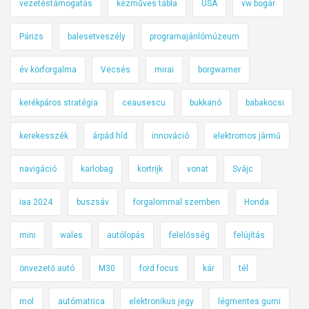
vezetéstámogatás
kézműves tábla
USA
vw bogár
Párizs
balesetveszély
programajánlómúzeum
év körforgalma
Vecsés
mirai
borgwarner
kerékpáros stratégia
ceausescu
bukkanó
babakocsi
kerekesszék
árpád híd
innováció
elektromos jármű
navigáció
karlobag
kortrijk
vonat
Svájc
iaa 2024
buszsáv
forgalommal szemben
Honda
mini
wales
autólopás
felelősség
felújítás
önvezető autó
M30
ford focus
kár
tél
mol
autómatrica
elektronikus jegy
légmentes gumi