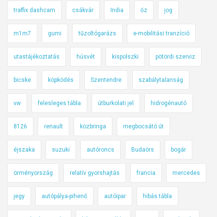
traffix dashcam
csákvár
India
őz
jog
m1m7
gumi
tűzoltógarázs
e-mobilitási tranzíció
utastájékoztatás
húsvét
kispolszki
pötördi szerviz
bicske
köpködés
Szentendre
szabálytalanság
vw
felesleges tábla
útburkolati jel
hidrogénautó
8126
renault
közbringa
megbocsátó út
éjszaka
suzuki
autóroncs
Budaörs
bogár
örményország
relatív gyorshajtás
francia
mercedes
jegy
autópálya-pihenő
autóipar
hibás tábla