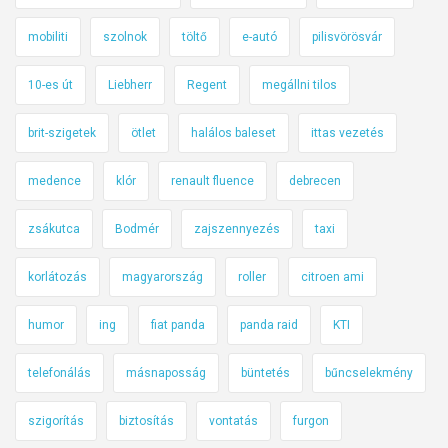
mobiliti
szolnok
töltő
e-autó
pilisvörösvár
10-es út
Liebherr
Regent
megállni tilos
brit-szigetek
ötlet
halálos baleset
ittas vezetés
medence
klór
renault fluence
debrecen
zsákutca
Bodmér
zajszennyezés
taxi
korlátozás
magyarország
roller
citroen ami
humor
ing
fiat panda
panda raid
KTI
telefonálás
másnaposság
büntetés
bűncselekmény
szigorítás
biztosítás
vontatás
furgon