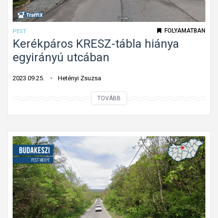
FOLYAMATBAN
PEST
Kerékpáros KRESZ-tábla hiánya
egyirányú utcában
2023.09.25.
Hetényi Zsuzsa
K
TOVÁBB
e
r
é
k
p
á
r
o
s