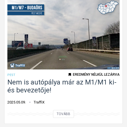
?
s
o
t
z
á
á
b
s
l
h
á
i
k
á
V
n
e
y
c
a
EREDMÉNY NÉLKÜL LEZÁRVA
PEST
s
,
Nem is autópálya már az M1/M1 ki-
é
a
és bevezetője!
s
v
e
a
2025.05.09.
TraffiX
n
g
N
TOVÁBB
y
e
a