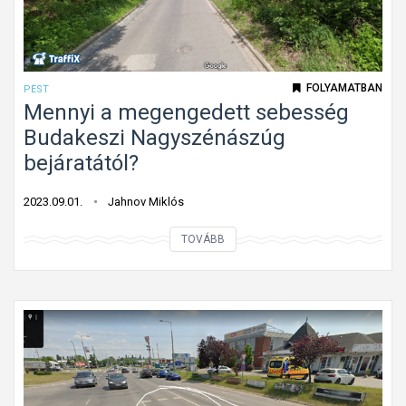
K
R
E
S
FOLYAMATBAN
PEST
Z
Mennyi a megengedett sebesség
-
Budakeszi Nagyszénászúg
t
bejáratától?
á
b
2023.09.01.
Jahnov Miklós
l
M
TOVÁBB
a
e
h
n
i
n
á
y
n
i
y
a
a
m