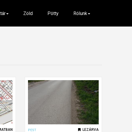
ttár
Zöld
Pötty
Rólunk
MATBAN
LEZÁRVA
PEST