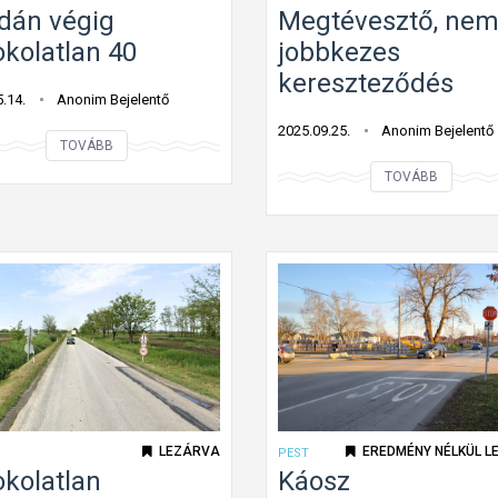
dán végig
Megtévesztő, ne
okolatlan 40
jobbkezes
kereszteződés
.14.
Anonim Bejelentő
2025.09.25.
Anonim Bejelentő
S
TOVÁBB
z
M
TOVÁBB
a
e
d
g
á
t
n
é
v
v
é
e
g
s
i
z
g
t
LEZÁRVA
EREDMÉNY NÉLKÜL L
PEST
i
ő
okolatlan
Káosz
n
,