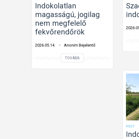
Indokolatlan
Sza
magasságú, jogilag
ind
nem megfelelő
2026.05
fekvőrendőrök
2026.05.14.
Anonim Bejelentő
I
TOVÁBB
n
d
o
k
o
l
a
t
PEST
l
Ind
a