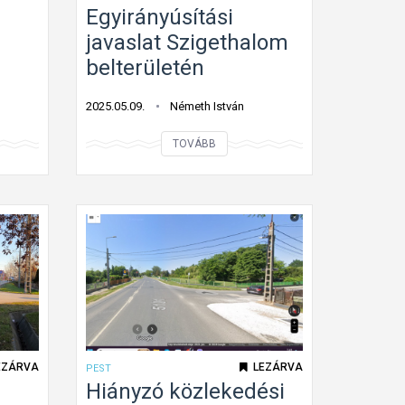
m
Egyirányúsítási
javaslat Szigethalom
belterületén
2025.05.09.
Németh István
E
TOVÁBB
g
y
i
r
á
n
y
ú
s
EZÁRVA
LEZÁRVA
PEST
í
Hiányzó közlekedési
t