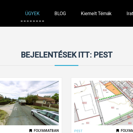
ÜGYEK
BLOG
Kiemelt Témák
Ira
BEJELENTÉSEK ITT: PEST
FOLYAMATBAN
FOLYA
PEST