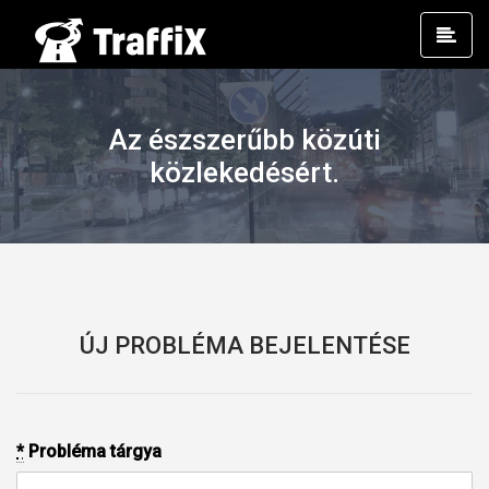
Prim
Men
Az észszerűbb közúti
közlekedésért.
ÚJ PROBLÉMA BEJELENTÉSE
*
Probléma tárgya