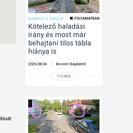
a
n
l
k
FOLYAMATBAN
BUDAPEST 6. KERÜLET
a
a
Kötelező haladási
k
t
irány és most már
ú
á
behajtani tilos tábla
k
b
hiánya is
ö
l
t
a
2026.08.04.
Anonim Bejelentő
e
G
K
l
á
TOVÁBB
ö
e
n
t
z
t
e
ő
o
l
h
n
e
a
ítását
z
l
ő
a