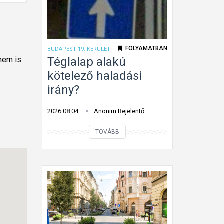
l
e
j
t
FOLYAMATBAN
BUDAPEST 19. KERÜLET
e
Téglalap alakú
 nem is
t
kötelező haladási
t
irány?
ú
t
2026.08.04.
Anonim Bejelentő
o
T
n
TOVÁBB
é
f
g
o
l
l
a
y
l
ó
a
m
p
u