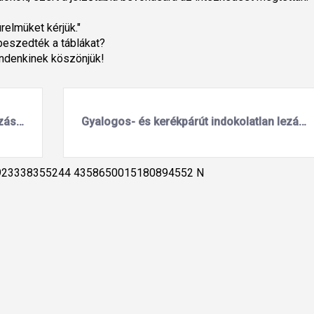
relmüket kérjük."
beszedték a táblákat?
indenkinek köszönjük!
Feleslegesen állandó sebességkorlátozás (Várpalota)
Gyalogos- és kerékpárút indokolatlan lezárása több, mint egy éve