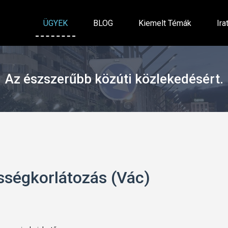
ÜGYEK
BLOG
Kiemelt Témák
Ira
Az észszerűbb közúti közlekedésért.
sségkorlátozás (Vác)