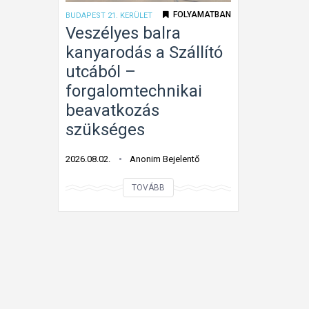
e
s
FOLYAMATBAN
BUDAPEST 21. KERÜLET
l
t
Veszélyes balra
i
m
kanyarodás a Szállító
s
á
utcából –
m
r
forgalomtechnikai
e
b
beavatkozás
r
e
szükséges
h
h
e
a
2026.08.02.
Anonim Bejelentő
t
j
e
t
V
TOVÁBB
t
a
e
l
n
s
e
i
z
n
t
é
s
i
l
t
l
y