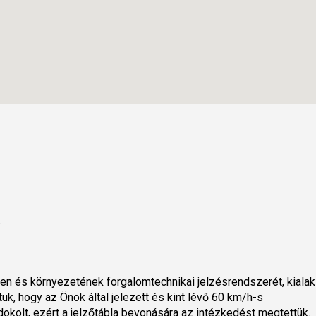
.
en és környezetének forgalomtechnikai jelzésrendszerét, kialak
uk, hogy az Önök által jelezett és kint lévő 60 km/h-s
kolt, ezért a jelzőtábla bevonására az intézkedést megtettük.