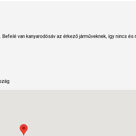
dó. Befelé van kanyarodósáv az érkező járműveknek, így nincs és
rszág