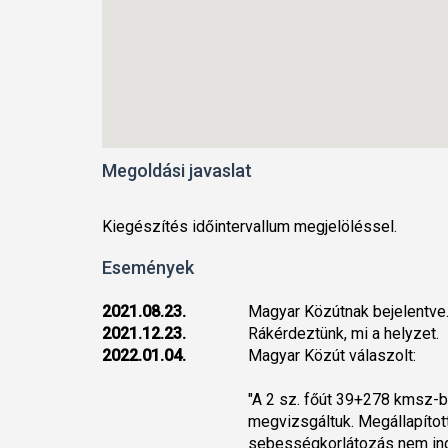
Megoldási javaslat
Kiegészítés időintervallum megjelöléssel.
Események
2021.08.23.
Magyar Közútnak bejelentve
2021.12.23.
Rákérdeztünk, mi a helyzet.
2022.01.04.
Magyar Közút válaszolt:
"A 2 sz. főút 39+278 kmsz-b
megvizsgáltuk. Megállapított
sebességkorlátozás nem indo