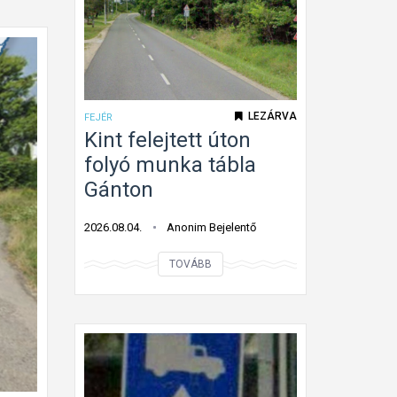
LEZÁRVA
FEJÉR
Kint felejtett úton
folyó munka tábla
Gánton
2026.08.04.
Anonim Bejelentő
K
TOVÁBB
i
n
t
f
e