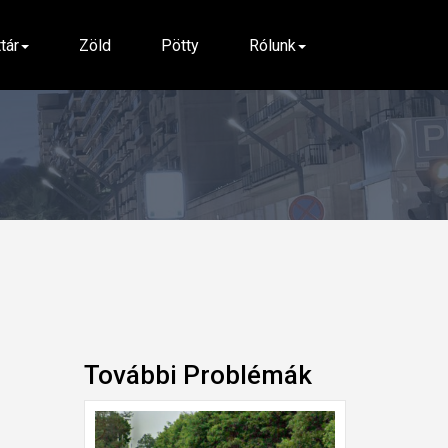
ttár
Zöld
Pötty
Rólunk
További Problémák