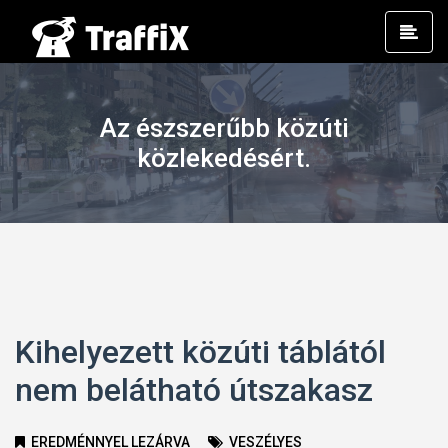
Prim
Men
Az észszerűbb közúti
közlekedésért.
Kihelyezett közúti táblától
nem belátható útszakasz
EREDMÉNNYEL LEZÁRVA
VESZÉLYES