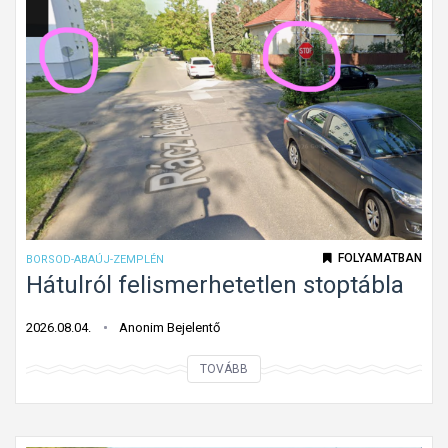
a
l
l
e
a
z
d
ő
á
h
s
a
i
l
i
a
r
d
á
á
FOLYAMATBAN
BORSOD-ABAÚJ-ZEMPLÉN
n
s
Hátulról felismerhetetlen stoptábla
y
i
?
i
2026.08.04.
Anonim Bejelentő
r
H
TOVÁBB
á
á
n
t
y
u