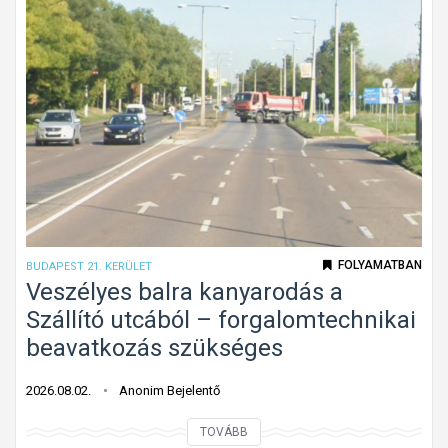
é
l
s
r
m
ó
o
l
s
f
t
e
m
l
á
i
r
s
b
m
FOLYAMATBAN
BUDAPEST 21. KERÜLET
e
e
Veszélyes balra kanyarodás a
h
r
Szállító utcából – forgalomtechnikai
a
h
beavatkozás szükséges
j
e
t
t
2026.08.02.
Anonim Bejelentő
a
e
n
V
TOVÁBB
t