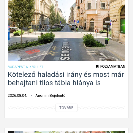
l
n
a
k
p
a
a
t
l
á
a
b
k
l
ú
a
k
FOLYAMATBAN
BUDAPEST 6. KERÜLET
G
ö
Kötelező haladási irány és most már
á
t
behajtani tilos tábla hiánya is
n
e
t
l
2026.08.04.
Anonim Bejelentő
o
e
n
K
TOVÁBB
z
ö
ő
t
h
e