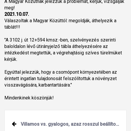
A Magyar Közútnak jelezzük a problémát, kérjük, vizsgálják
meg!
2021.10.07.
Válaszoltak a Magyar Közúttól: megoldják, áthelyezik a
táblát!!!
"A 3102 j. út 12+594 kmsz.-ben, szelvényezés szerinti
baloldalon lévő útirányjelző tábla áthelyezésére az
intézkedést megtettük, a végrehajtásig szíves türelmüket
kérjük.
Egyúttal jelezzük, hogy a csomópont környezetében az
érintett ingatlan tulajdonosát felszólítottuk a növényzet
visszavágására, karbantartására."
Mindenkinek köszönjük!
Villamos vs. gyalogos, azaz rosszul beállított jelzőlámpák?