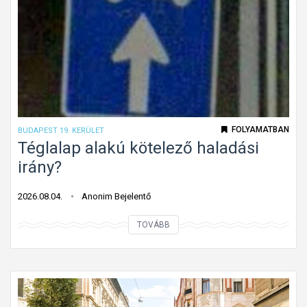
l
e
j
t
e
t
t
ú
FOLYAMATBAN
BUDAPEST 19. KERÜLET
t
Téglalap alakú kötelező haladási
o
irány?
n
f
2026.08.04.
Anonim Bejelentő
o
T
TOVÁBB
l
é
y
g
ó
l
m
a
u