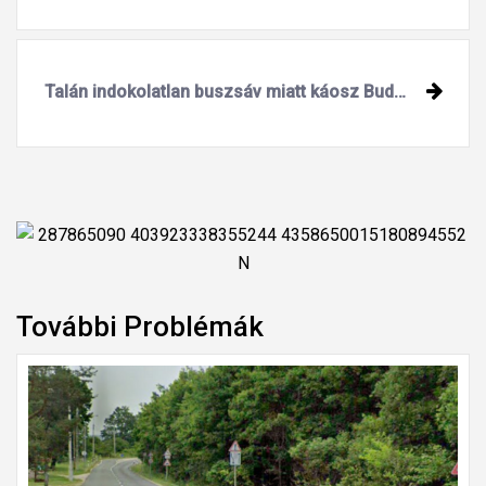
Talán indokolatlan buszsáv miatt káosz Budapest bel-bel-belvárosában
További Problémák