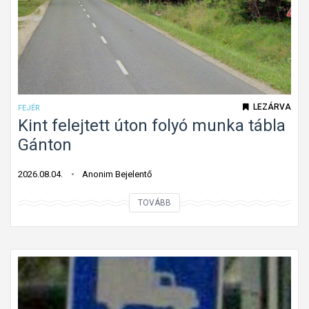
LEZÁRVA
FEJÉR
Kint felejtett úton folyó munka tábla
Gánton
2026.08.04.
Anonim Bejelentő
K
TOVÁBB
i
n
t
f
e